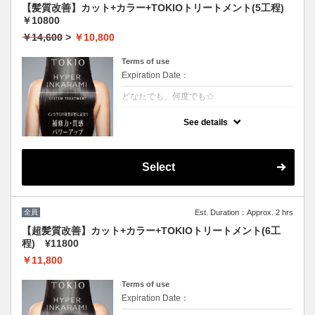
【髪質改善】カット+カラー+TOKIOトリートメント(5工程)
￥10800
￥14,600
>
￥10,800
Terms of use
Expiration Date：
どなたでも、何度でも☆
クーポンについて
See details
[リピート率95％]特許技術インカラミによっ
て、圧倒的な強さ,軽さ,柔らかさ,持続力を保
ちます。本質的な「髪質ケア」で大人気！超
音波や高濃度スチームを使用して髪の毛の奥
Select
深くに浸透して定着
全員
Est. Duration：Approx. 2 hrs
【超髪質改善】カット+カラー+TOKIOトリートメント(6工
程) ¥11800
￥11,800
Terms of use
Expiration Date：