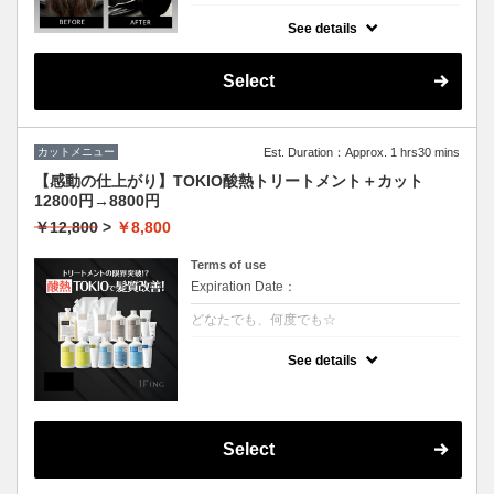
クーポンについて
See details
3回の継続で半年持続するSNSで話題の最新
トリートメント！髪質を綺麗にするだけでは
なく、生えてくる毛にもアプローチ致しま
Select
す。
カットメニュー
Est. Duration：Approx. 1 hrs30 mins
【感動の仕上がり】TOKIO酸熱トリートメント＋カット
12800円→8800円
￥12,800
>
￥8,800
Terms of use
Expiration Date：
どなたでも、何度でも☆
クーポンについて
See details
業界最新TOKIO酸熱インカラミ使用で嫌なボ
リュームダウン！
硬い毛質や多毛の方にお勧めです。癖や広が
りを治すことができます。
アイロンでのストレート仕上げになります。
Select