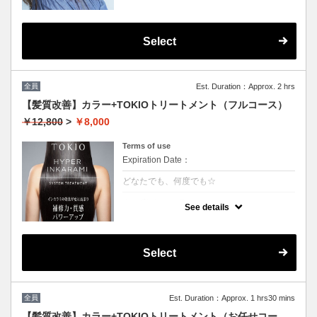
Select
全員
Est. Duration：Approx. 2 hrs
【髪質改善】カラー+TOKIOトリートメント（フルコース）
￥12,800
>
￥8,000
Terms of use
Expiration Date：
どなたでも、何度でも☆
クーポンについて
See details
特許技術インカラミによって、圧倒的な強
さ・軽さ・柔らかさ・持続力を保ちます。本
質的な「髪質ケア」で大人気！（５step）※
カット追加可能（+2500円）
Select
★男女共に利用可能
★白髪染め可能（＋500円）
★シャンプー・ブロー込
★ロング料金無料
全員
Est. Duration：Approx. 1 hrs30 mins
【髪質改善】カラー+TOKIOトリートメント（お任せコー