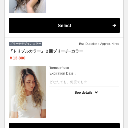
★カット追加（+2500円）
★顔周りのデザインカラーのみです。全体の
カラーも希望の方は（+3000円）
★S/B込み、スタイリング込み
Select
ブリーチデザインカラー
Est. Duration：Approx. 4 hrs
『トリプルカラー』２回ブリーチ+カラー
￥13,800
Terms of use
Expiration Date：
どなたでも、何度でも☆
クーポンについて
See details
ハーフモデルや外国人の様な透明感のある色
や、鮮やかな色をご希望の方に♪グラデーシ
ョンなどもこちら！※S/B込 ※髪の状態によ
りご利用できない場合が有ります。（カット
追加＋2500円）