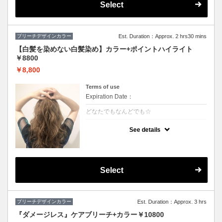
Select
ブリーチデザインカラー
Est. Duration：Approx. 2 hrs30 mins
【白髪を染めない白髪染め】カラー+ポイントハイライト
￥8800
￥8,800
Terms of use
Expiration Date：
どなたでもなんどでも☆
クーポンについて
See details
白髪をぼかしてキレイに明るくしていくこと
ができます♪極細のハイライトを入れること
で伸びても白髪が気になりにくくなります！
ハイライトと全体カラーの料金込みでお得♪
(カット追加＋2500円）
Select
ブリーチデザインカラー
Est. Duration：Approx. 3 hrs
『ダメージレス』ケアブリーチ+カラー￥10800