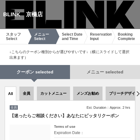
BLINK 京橋店
スタッフ
メニュー
Select Date
Reservation
Booking
Select
Select
and Time
Input
Complete
↓こちらのクーポン種別からが選びやすいです↓（横にスライドして選択
出来ます）
クーポン selected
メニュー selected
全員
カットメニュー
メンズお勧め
ブリーチデザイン
All
全員
Est. Duration：Approx. 2 hrs
【迷ったらご相談ください】あなたにピッタリクーポン
Terms of use
Expiration Date：