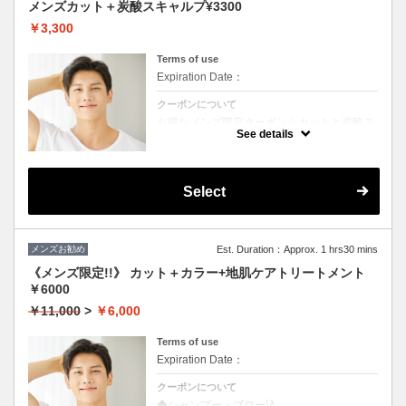
メンズカット＋炭酸スキャルプ¥3300
￥3,300
Terms of use
Expiration Date：
クーポンについて
お得なメンズ限定クーポン☆カットと炭酸ス
キャルプ付き☆
See details
Select
メンズお勧め
Est. Duration：Approx. 1 hrs30 mins
《メンズ限定!!》 カット＋カラー+地肌ケアトリートメント
￥6000
￥11,000
>
￥6,000
Terms of use
Expiration Date：
クーポンについて
◆シャンプー・ブロー込