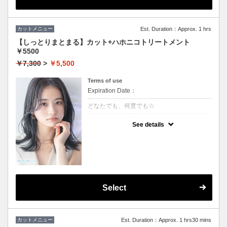
カットメニュー
Est. Duration：Approx. 1 hrs
【しっとりまとまる】カット+ハホニコトリートメント
￥5500
￥7,300
>
￥5,500
Terms of use
Expiration Date：
どなたでも、何度でも☆
クーポンについて
See details
しっとり感ハリコシ感を兼ね備え、髪の内部
から表面までを全てを改善します。持続力抜
群、艶感、手触り一級品です。
★３stepのハホニコトリートメント付き
★男女ともにご利用可能
★シャンプー・ブロー込
Select
カットメニュー
Est. Duration：Approx. 1 hrs30 mins