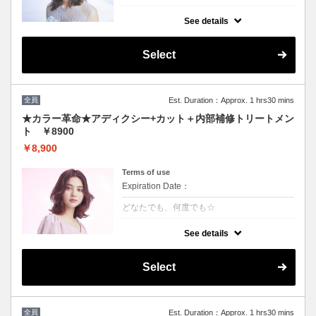
クーポンについて
See details
話題の最新カラーで「柔らかさ」「透明感」
「ツヤ」「手触り」が格段にＵＰ！ダメージ
が1/5のため、綺麗な色味で毎回染められま
Select
す。
★男女ともにご利用可能
★ロング料金無
★シャンプー・ブロー込
全員
Est. Duration：Approx. 1 hrs30 mins
★カラー革命★アディクシー+カット＋内部補修トリートメン
ト ￥8900
￥8,900
Terms of use
Expiration Date：
どなたでも、何度でも☆
クーポンについて
See details
★新クーポン★話題の最新カラーで「柔らか
さ」「透明感」「ツヤ」「手触り」が格段に
UP！ダメージが1/5のため、綺麗な色味を毎
Select
回染められます。 パサつきを抑えまとまりの
良い艶髪へ導きます
全員
Est. Duration：Approx. 1 hrs30 mins