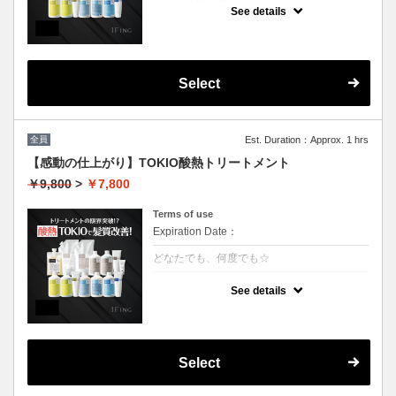
おひとり様１回まで
See details
クーポンについて
業界最新TOKIO酸熱インカラミ使用で嫌なボ
リュームダウン！アイロンでのストレート仕
上げになります。（シャンプーブロー料金込
Select
み）
全員
Est. Duration：Approx. 1 hrs
【感動の仕上がり】TOKIO酸熱トリートメント
￥9,800
>
￥7,800
Terms of use
Expiration Date：
どなたでも、何度でも☆
クーポンについて
See details
業界最新TOKIO酸熱インカラミ使用で嫌なボ
リュームダウン！アイロンでのストレート仕
上げになります。（シャンプーブロー料金込
み）
Select