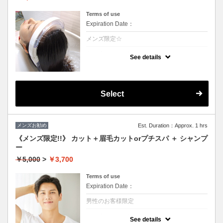
Terms of use
Expiration Date：
メンズ限定☆
クーポンについて
See details
温かい高濃度炭酸泉が髪を絶えず包み込み言
葉に表せない心地よさが得られます。至福の
時間をお楽しみ下さい。1日過ごすと気にな
る頭皮の匂いなどもなくなります☆（髪の毛
に付着しているカルシュウムを除去すること
Select
により根本の立ち上がりが凄いです）
メンズお勧め
Est. Duration：Approx. 1 hrs
《メンズ限定!!》 カット＋眉毛カットorプチスパ ＋ シャンプ
ー
￥5,000
>
￥3,700
Terms of use
Expiration Date：
男性のお客様限定
クーポンについて
See details