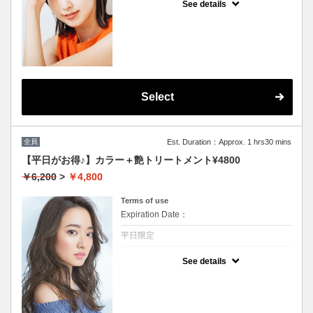
See details
★男女共に利用可能
★根本3センチまで利用可能
★白髪染め可能(＋500円）
★シャンプー・ブロー込
★ロング料金無料
★カット追加不可
Select
全員
Est. Duration：Approx. 1 hrs30 mins
【平日がお得♪】カラー＋艶トリートメント¥4800
￥6,200
>
￥4,800
Terms of use
Expiration Date：
平日限定
クーポンについて
See details
★男女共に利用可能★イタリア製高級トリー
トメント付★ロング料金無料★シャンプー・
ブロー込★カット追加不可★（白髪染め+500
円）