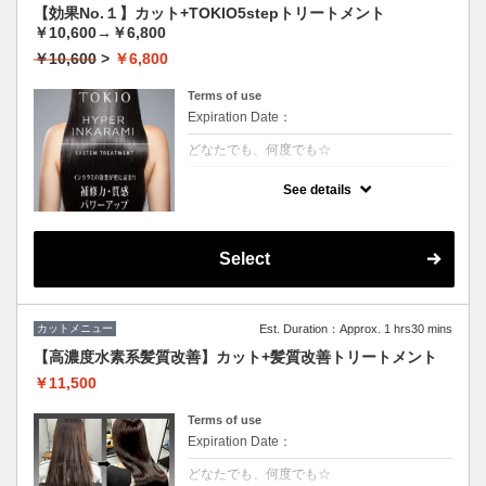
【効果No.１】カット+TOKIO5stepトリートメント
￥10,600→￥6,800
￥10,600
>
￥6,800
Terms of use
Expiration Date：
どなたでも、何度でも☆
クーポンについて
See details
【5step】特許技術インカラミによって、圧
倒的な強さ・軽さ・柔らかさ・持続力◎本質
的な「髪質ケア」で大人気！★男女共に利用
可能★S/B込★ロング料金無料
Select
カットメニュー
Est. Duration：Approx. 1 hrs30 mins
【高濃度水素系髪質改善】カット+髪質改善トリートメント
￥11,500
Terms of use
Expiration Date：
どなたでも、何度でも☆