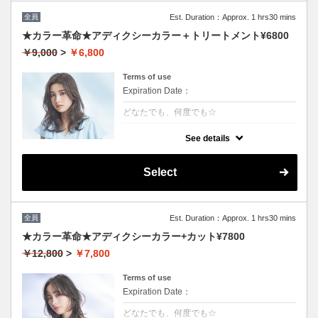
全員
Est. Duration：Approx. 1 hrs30 mins
★カラー革命★アディクシーカラー＋トリートメント¥6800
￥9,000
>
￥6,800
Terms of use
Expiration Date：
どなたでも、何度でも☆
クーポンについて
See details
話題の最新カラーで「柔らかさ」「透明感」
「ツヤ」「手触り」が格段にＵＰ！ダメージ
が1/5のため、綺麗な色味で毎回染められま
Select
す。/ロング料金無/コテ巻無料/当日予約OK
※カット追加可能（+2500円）※前髪や顔周
りだけのカットの場合（＋1000円）
全員
Est. Duration：Approx. 1 hrs30 mins
★カラー革命★アディクシーカラー+カット¥7800
￥12,800
>
￥7,800
Terms of use
Expiration Date：
どなたでも、何度でも☆