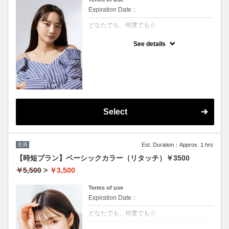
Expiration Date：
どなたでも、何度でも☆
クーポンについて
See details
★男女共に利用可能
★白髪染め可能(+500円）
★シャンプー・ブロー込
★ロング料金無料
Select
全員
Est. Duration：Approx. 1 hrs
【時短プラン】ベーシックカラー（リタッチ）￥3500
￥5,500
>
￥3,500
Terms of use
Expiration Date：
どなたでも、何度でも☆
クーポンについて