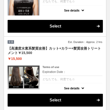
どなたでも、何度でも☆
クーポンについて
See details
[6step]特許技術インカラミによって、圧倒的
な強さ,軽さ,柔らかさ持続力を保ちます。残
留シリコンを除去し、トリートメント効果を
最大限引き出し、あなたの髪の毛を極限まで
Select
綺麗に致します。
全員
Est. Duration：Approx. 2 hrs
【高濃度水素系髪質改善】カット+カラー+髪質改善トリート
メント￥15,500
￥15,500
Terms of use
Expiration Date：
どなたでも、何度でも☆
クーポンについて
See details
3回目以降は半年持続する次世代水素系トリ
ートメント！高濃度水素で抗酸化を促し水分
量を底上げします◎カラーとの相性が抜群
Select
で、今まで見た事が無いような艶が出ます。
◎白髪染+500円