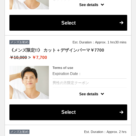
★ブリーチを除くカラー付き
See details
★地肌ケアで地肌が引き締まると髪の根元が
立ち上がり最高
Select
メンズお勧め
Est. Duration：Approx. 1 hrs30 mins
《メンズ限定!!》 カット＋デザインパーマ￥7700
￥10,000
>
￥7,700
Terms of use
Expiration Date：
男性の方限定クーポン
クーポンについて
See details
◆シャンプー・ブロー込
★ボリュームがほしい、スタイリングも楽に
したい方におススメ♪
※ツイスト、スパイラルの場合は別途＋3000
Select
円
メンズお勧め
Est. Duration：Approx. 2 hrs