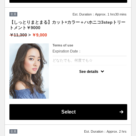
全員
Est. Duration：Approx. 1 hrs30 mins
【しっとりまとまる】カット+カラー＋ハホニコ3stepトリー
トメント￥9000
￥11,300
>
￥9,000
Terms of use
Expiration Date：
どなたでも、何度でも☆
クーポンについて
See details
髪の毛に優しいオーガニックカラーでツヤの
ある質感★内部補修ハホニコ3stepトリート
メント付 ★白髪染め可能（※白髪染め＋500
円）★ロング料金無料★シャンプー・ブロー
込
Select
全員
Est. Duration：Approx. 2 hrs