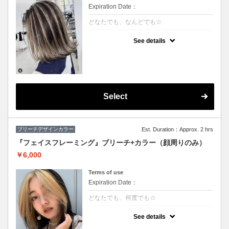
Expiration Date：
どなたでも、なんどでも☆
クーポンについて
See details
★ハイライト入れ放題+カラー
★S/B込み、スタイリング込み
★カット追加（+2500円）
★アディクシーカラー変更（+2000円）
Select
ブリーチデザインカラー
Est. Duration：Approx. 2 hrs
『フェイスフレーミング』ブリーチ+カラー（顔周りのみ）
￥6,000
Terms of use
Expiration Date：
どなたでも、何度でも☆
クーポンについて
See details
★顔周りブリーチ+部分カラー