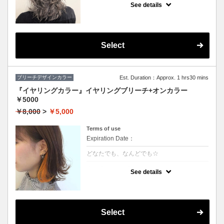
や、鮮やかな色をご希望の方はコレ♪
See details
グラデーション、インナーカラーもこちらで
す
※カット追加（+2500円）
※S/B込
※髪の状態によりご利用いただけない場合が
ございます。
Select
ブリーチデザインカラー
Est. Duration：Approx. 1 hrs30 mins
『イヤリングカラー』イヤリングブリーチ+オンカラー
￥5000
￥8,000
>
￥5,000
Terms of use
Expiration Date：
どなたでも、なんどでも☆
クーポンについて
See details
★片耳横どちらかのブリーチ+カラー
★カット追加（+2500円）
★全体カラー追加（+3000円）
★片耳追加（+1500円）
★S/B込み、スタイリング込み
Select