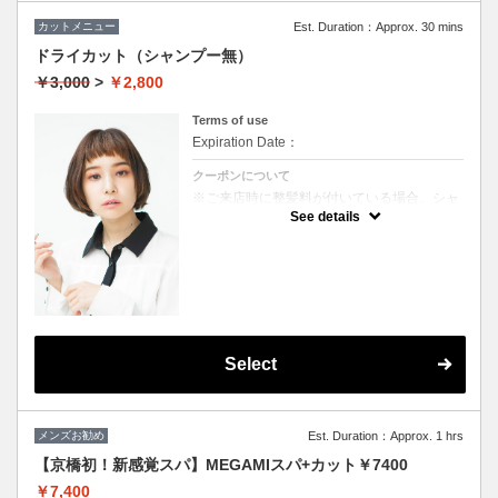
カットメニュー
Est. Duration：Approx. 30 mins
ドライカット（シャンプー無）
￥3,000
>
￥2,800
Terms of use
Expiration Date：
クーポンについて
※ご来店時に整髪料が付いている場合、シャ
ンプーを追加していただく場合がございま
See details
す。（＋1000円）
★男女ともにご利用可能
★ブロー込
Select
メンズお勧め
Est. Duration：Approx. 1 hrs
【京橋初！新感覚スパ】MEGAMIスパ+カット￥7400
￥7,400