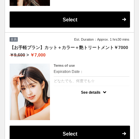
Select
全員
Est. Duration：Approx. 1 hrs30 mins
【お手軽プラン】カット＋カラー＋艶トリートメント￥7000
￥9,600
>
￥7,000
Terms of use
Expiration Date：
どなたでも、何度でも☆
クーポンについて
See details
髪の毛に優しいオーガニックカラーでツヤの
ある質感
★イタリヤ製高級トリートメント付
★男女共に利用可能
★白髪染め可能（＋500円）
★ロング料金無料
★シャンプー・ブロー込
Select