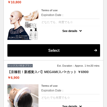
￥10,800
Terms of use
Expiration Date：
どなたでも、何度でも☆
クーポンについて
See details
枝毛、切れ毛98%削減*。強さ、芯時代。フ
ァイバープレックスブリーチ
カット追加2500円
Select
ヘッドスパ付きプラン
Est. Duration：Approx. 1 hrs30 mins
【京橋初！新感覚スパ】MEGAMIスパ+カット ￥6900
￥6,900
Terms of use
Expiration Date：
どなたでも何度でも☆
クーポンについて
See details