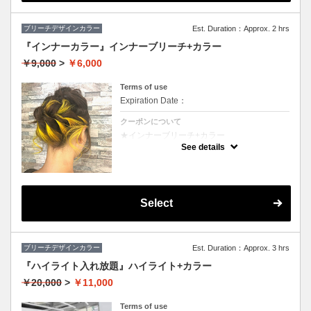
ブリーチデザインカラー
Est. Duration：Approx. 2 hrs
『インナーカラー』インナーブリーチ+カラー
￥9,000
>
￥6,000
Terms of use
Expiration Date：
クーポンについて
★インナーブリーチ+カラー
★カット追加（+2500円）
See details
★耳後ろのインナーのカラーのみです。表面
のカラーも希望の方は（+3000円）
★S/B込み、スタイリング込み
Select
ブリーチデザインカラー
Est. Duration：Approx. 3 hrs
『ハイライト入れ放題』ハイライト+カラー
￥20,000
>
￥11,000
Terms of use