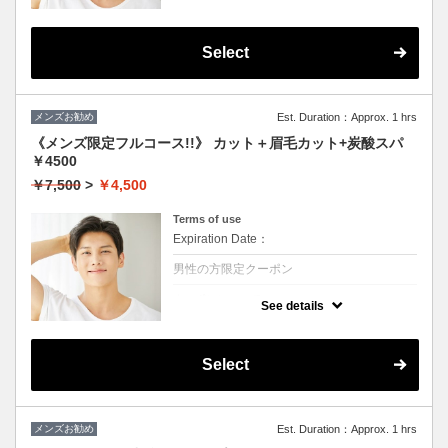
★シャンプー・ブロー・眉毛カットかプチス
パか選んで一つ付きます
眉毛のお手入れもついてるのですっきり爽や
かな印象になります！！
Select
メンズお勧め
Est. Duration：Approx. 1 hrs
《メンズ限定フルコース!!》 カット＋眉毛カット+炭酸スパ
￥4500
￥7,500
>
￥4,500
Terms of use
Expiration Date：
男性の方限定クーポン
クーポンについて
See details
★シャンプー・ブロー・眉毛カット・炭酸ス
パかすべて付きます。
頭皮の健康状態UP
眉毛のお手入れもついてるのですっきり爽や
Select
かな印象になります！！
メンズお勧め
Est. Duration：Approx. 1 hrs