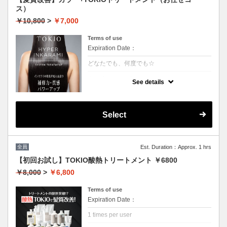
ス）
￥10,800
>
￥7,000
Terms of use
Expiration Date：
どなたでも、何度でも☆
クーポンについて
See details
特許技術インカラミによって、圧倒的な強
さ・軽さ・柔らかさ・持続力を保ちます。ダ
メージ具合を見て、トリートメントを調合し
ます。
Select
本質的な「髪質ケア」で大人気！
（3~4step）※カット追加可能（+2500円）
★男女共に利用可能
★白髪染め可能（＋500円）
★シャンプー・ブロー込
全員
Est. Duration：Approx. 1 hrs
★ロング料金無料
【初回お試し】TOKIO酸熱トリートメント ￥6800
￥8,000
>
￥6,800
Terms of use
Expiration Date：
1 times per user