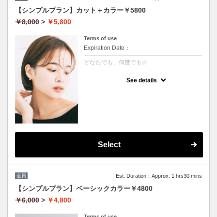
【シンプルプラン】カット＋カラー￥5800
￥8,000
>
￥5,800
Terms of use
Expiration Date：
どなたでも、何度でも☆
クーポンについて
See details
髪の毛に優しいオーガニックカラーでツヤの
ある質感☆
★白髪染め可能
★S/B込み
★ロング料金無
★男女共に利用可能
Select
全員
Est. Duration：Approx. 1 hrs30 mins
【シンプルプラン】ベーシックカラー￥4800
￥6,000
>
￥4,800
Terms of use