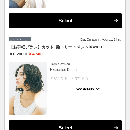
Select
カットメニュー
Est. Duration：Approx. 1 hrs
【お手軽プラン】カット+艶トリートメント￥4500
￥6,200
>
￥4,500
Terms of use
Expiration Date：
どなたでも、何度でも☆
クーポンについて
See details
★イタリヤ製の高級トリートメント付
★男女ともにご利用可能
★ロング料金無料
★シャンプー・ブロー込
Select