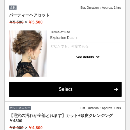
全員
Est. Duration：Approx. 1 hrs
パーティーヘアセット
￥5,500
>
￥3,500
Terms of use
Expiration Date：
どなたでも、何度でも☆
クーポンについて
See details
★ヘアセットにこだわり有り
★フルアップからアレンジ等の最旬スタイル
がいつでも叶う
★結婚式、ちょっとしたお出かけにもご利用
下さい
※ハーフアップ、巻きおろし（－1000円）
※特殊セット→猫耳、リボン、エクステなど
（＋1000円）
Select
※髪飾りのご用意はございませんので、ご自
身でお持ちください。
カットメニュー
Est. Duration：Approx. 1 hrs
【毛穴の汚れが全部とれます】カット+頭皮クレンジング
￥4800
￥6,000
>
￥4,800