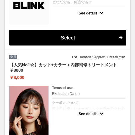
どなたでも、何度でも☆
クーポンについて
See details
どのクーポンを選べばいいか分からない、そ
んな方に♪
プロの目線でぴったりのスタイルやカラーを
提案させていただきます！
※ブリーチを悩まれている方は必ずブリーチ
ボタンをご選択ください。
Select
※縮毛矯正を悩まれている方は必ず縮毛矯正
ボタンをご選択ください。
（選択されていない場合はお時間の関係上当
日ご来店頂いても施術が出来ません）
全員
Est. Duration：Approx. 1 hrs30 mins
【人気No1☆】カット+カラー＋内部補修トリートメント
￥8000
￥8,000
Terms of use
Expiration Date：
クーポンについて
髪の毛に優しいオーガニックカラーでツヤの
ある質感★内部補修トリートメント付 ★白髪
See details
染め可能（※白髪染め＋500円）★ロング料
金無料★シャンプー・ブロー込