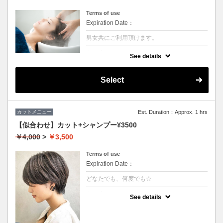
Terms of use
Expiration Date：
男女共にご利用頂けます。
クーポンについて
See details
シャンプー前に専用のクレンジング液を使い
頭皮の皮脂やシリコン汚れを除去させていた
だきます。汗や皮脂などによる地肌の臭いが
Select
しにくくなるので大変おススメです。
カットメニュー
Est. Duration：Approx. 1 hrs
【似合わせ】カット+シャンプー¥3500
￥4,000
>
￥3,500
Terms of use
Expiration Date：
どなたでも、何度でも☆
クーポンについて
See details
★男女ともにご利用可能
★シャンプー・ブロー込