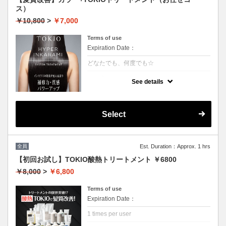
ス）
￥10,800
>
￥7,000
Terms of use
Expiration Date：
どなたでも、何度でも☆
クーポンについて
See details
特許技術インカラミによって、圧倒的な強
さ・軽さ・柔らかさ・持続力を保ちます。ダ
メージ具合を見て、トリートメントを調合し
ます。
Select
本質的な「髪質ケア」で大人気！
（3~4step）※カット追加可能（+2500円）
★男女共に利用可能
★白髪染め可能（＋500円）
★シャンプー・ブロー込
全員
Est. Duration：Approx. 1 hrs
★ロング料金無料
【初回お試し】TOKIO酸熱トリートメント ￥6800
￥8,000
>
￥6,800
Terms of use
Expiration Date：
1 times per user