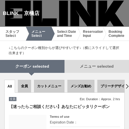
BLINK 京橋店
スタッフ
メニュー
Select Date
Reservation
Booking
Select
Select
and Time
Input
Complete
↓こちらのクーポン種別からが選びやすいです↓（横にスライドして選択
出来ます）
クーポン selected
メニュー selected
全員
カットメニュー
メンズお勧め
ブリーチデザイン
All
全員
Est. Duration：Approx. 2 hrs
【迷ったらご相談ください】あなたにピッタリクーポン
Terms of use
Expiration Date：