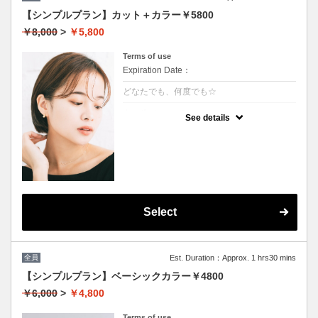
【シンプルプラン】カット＋カラー￥5800
￥8,000
>
￥5,800
Terms of use
Expiration Date：
どなたでも、何度でも☆
クーポンについて
See details
髪の毛に優しいオーガニックカラーでツヤの
ある質感☆
★白髪染め可能
★S/B込み
★ロング料金無
★男女共に利用可能
Select
全員
Est. Duration：Approx. 1 hrs30 mins
【シンプルプラン】ベーシックカラー￥4800
￥6,000
>
￥4,800
Terms of use