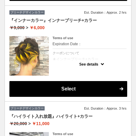
ブリーチデザインカラー
Est. Duration：Approx. 2 hrs
『インナーカラー』インナーブリーチ+カラー
￥9,000
>
￥6,000
Terms of use
Expiration Date：
クーポンについて
★インナーブリーチ+カラー
★カット追加（+2500円）
See details
★耳後ろのインナーのカラーのみです。表面
のカラーも希望の方は（+3000円）
★S/B込み、スタイリング込み
Select
ブリーチデザインカラー
Est. Duration：Approx. 3 hrs
『ハイライト入れ放題』ハイライト+カラー
￥20,000
>
￥11,000
Terms of use