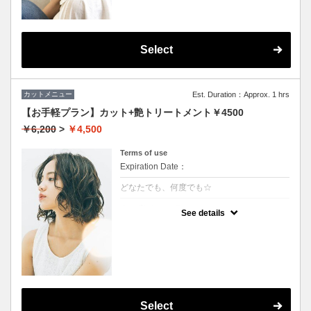
Select
カットメニュー
Est. Duration：Approx. 1 hrs
【お手軽プラン】カット+艶トリートメント￥4500
￥6,200
>
￥4,500
Terms of use
Expiration Date：
どなたでも、何度でも☆
クーポンについて
See details
★イタリヤ製の高級トリートメント付
★男女ともにご利用可能
★ロング料金無料
★シャンプー・ブロー込
Select