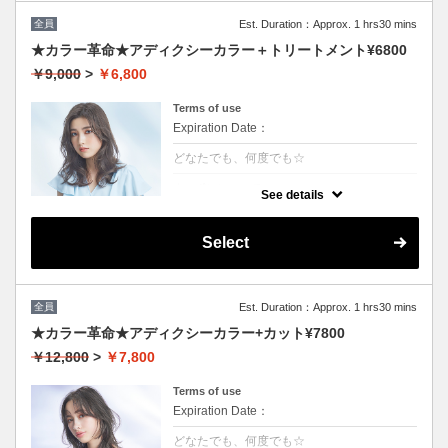
全員
Est. Duration：Approx. 1 hrs30 mins
★カラー革命★アディクシーカラー＋トリートメント¥6800
￥9,000
>
￥6,800
Terms of use
Expiration Date：
どなたでも、何度でも☆
クーポンについて
See details
話題の最新カラーで「柔らかさ」「透明感」
「ツヤ」「手触り」が格段にＵＰ！ダメージ
が1/5のため、綺麗な色味で毎回染められま
Select
す。/ロング料金無/コテ巻無料/当日予約OK
※カット追加可能（+2500円）※前髪や顔周
りだけのカットの場合（＋1000円）
全員
Est. Duration：Approx. 1 hrs30 mins
★カラー革命★アディクシーカラー+カット¥7800
￥12,800
>
￥7,800
Terms of use
Expiration Date：
どなたでも、何度でも☆