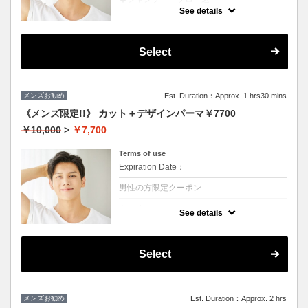
★ブリーチを除くカラー付き
See details
★地肌ケアで地肌が引き締まると髪の根元が
立ち上がり最高
Select
メンズお勧め
Est. Duration：Approx. 1 hrs30 mins
《メンズ限定!!》 カット＋デザインパーマ￥7700
￥10,000
>
￥7,700
Terms of use
Expiration Date：
男性の方限定クーポン
クーポンについて
See details
◆シャンプー・ブロー込
★ボリュームがほしい、スタイリングも楽に
したい方におススメ♪
※ツイスト、スパイラルの場合は別途＋3000
Select
円
メンズお勧め
Est. Duration：Approx. 2 hrs