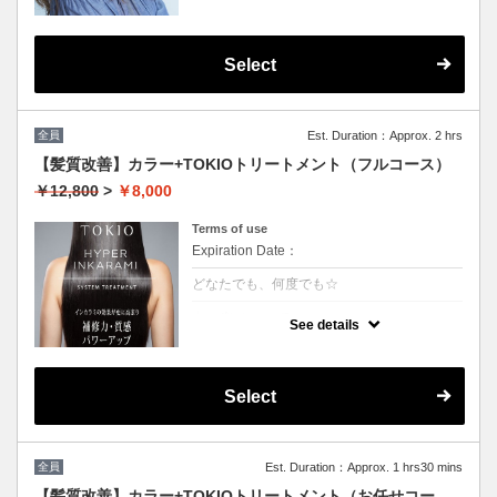
Select
全員
Est. Duration：Approx. 2 hrs
【髪質改善】カラー+TOKIOトリートメント（フルコース）
￥12,800
>
￥8,000
Terms of use
Expiration Date：
どなたでも、何度でも☆
クーポンについて
See details
特許技術インカラミによって、圧倒的な強
さ・軽さ・柔らかさ・持続力を保ちます。本
質的な「髪質ケア」で大人気！（５step）※
カット追加可能（+2500円）
Select
★男女共に利用可能
★白髪染め可能（＋500円）
★シャンプー・ブロー込
★ロング料金無料
全員
Est. Duration：Approx. 1 hrs30 mins
【髪質改善】カラー+TOKIOトリートメント（お任せコー