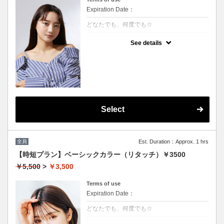
Expiration Date：
どなたでも、何度でも☆
クーポンについて
See details
★男女共に利用可能
★白髪染め可能(+500円）
★シャンプー・ブロー込
★ロング料金無料
Select
全員
Est. Duration：Approx. 1 hrs
【時短プラン】ベーシックカラー（リタッチ）￥3500
￥5,500
>
￥3,500
Terms of use
Expiration Date：
どなたでも、何度でも☆
クーポンについて