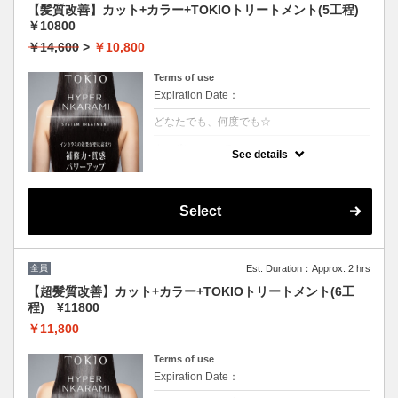
【髪質改善】カット+カラー+TOKIOトリートメント(5工程)
￥10800
￥14,600
>
￥10,800
Terms of use
Expiration Date：
どなたでも、何度でも☆
クーポンについて
See details
[リピート率95％]特許技術インカラミによっ
て、圧倒的な強さ,軽さ,柔らかさ,持続力を保
ちます。本質的な「髪質ケア」で大人気！超
音波や高濃度スチームを使用して髪の毛の奥
Select
深くに浸透して定着
全員
Est. Duration：Approx. 2 hrs
【超髪質改善】カット+カラー+TOKIOトリートメント(6工
程) ¥11800
￥11,800
Terms of use
Expiration Date：