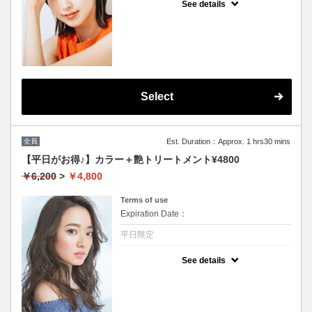
See details
★男女共に利用可能
★根本3センチまで利用可能
★白髪染め可能(＋500円）
★シャンプー・ブロー込
★ロング料金無料
★カット追加不可
Select
全員
Est. Duration：Approx. 1 hrs30 mins
【平日がお得♪】カラー＋艶トリートメント¥4800
￥6,200
>
￥4,800
Terms of use
Expiration Date：
平日限定
クーポンについて
See details
★男女共に利用可能★イタリア製高級トリー
トメント付★ロング料金無料★シャンプー・
ブロー込★カット追加不可★（白髪染め+500
円）