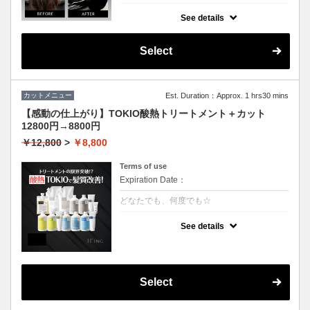
クーポンについて
See details
3回の継続で半年持続するSNSで話題の最新
トリートメント！髪質を綺麗にするだけでは
なく、生えてくる毛にもアプローチ致しま
Select
す。
カットメニュー
Est. Duration：Approx. 1 hrs30 mins
【感動の仕上がり】TOKIO酸熱トリートメント＋カット
12800円→8800円
￥12,800
>
￥8,800
Terms of use
Expiration Date：
どなたでも、何度でも☆
クーポンについて
See details
業界最新TOKIO酸熱インカラミ使用で嫌なボ
リュームダウン！
硬い毛質や多毛の方にお勧めです。癖や広が
りを治すことができます。
アイロンでのストレート仕上げになります。
Select