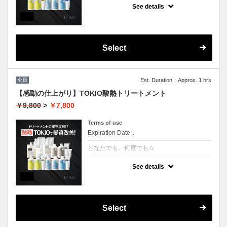
おひとり様１回まで
See details
クーポンについて
業界最新TOKIO酸熱インカラミ使用で嫌なボ
リュームダウン！アイロンでのストレート仕
上げになります。（シャンプーブロー料金込
Select
み）
全員
Est. Duration：Approx. 1 hrs
【感動の仕上がり】TOKIO酸熱トリートメント
￥9,800
>
￥7,800
Terms of use
Expiration Date：
どなたでも、何度でも☆
クーポンについて
See details
業界最新TOKIO酸熱インカラミ使用で嫌なボ
リュームダウン！アイロンでのストレート仕
上げになります。（シャンプーブロー料金込
み）
Select