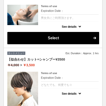
Terms of use
Expiration Date：
男女共にご利用頂けます。
クーポンについて
See details
シャンプー前に専用のクレンジング液を使い
頭皮の皮脂やシリコン汚れを除去させていた
だきます。汗や皮脂などによる地肌の臭いが
Select
しにくくなるので大変おススメです。
カットメニュー
Est. Duration：Approx. 1 hrs
【似合わせ】カット+シャンプー¥3500
￥4,000
>
￥3,500
Terms of use
Expiration Date：
どなたでも、何度でも☆
クーポンについて
See details
★男女ともにご利用可能
★シャンプー・ブロー込