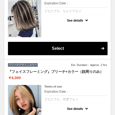
Expiration Date：
どなたでも、なんどでも☆
クーポンについて
See details
★ハイライト入れ放題+カラー
★S/B込み、スタイリング込み
★カット追加（+2500円）
★アディクシーカラー変更（+2000円）
Select
ブリーチデザインカラー
Est. Duration：Approx. 2 hrs
『フェイスフレーミング』ブリーチ+カラー（顔周りのみ）
￥6,000
Terms of use
Expiration Date：
どなたでも、何度でも☆
クーポンについて
See details
★顔周りブリーチ+部分カラー