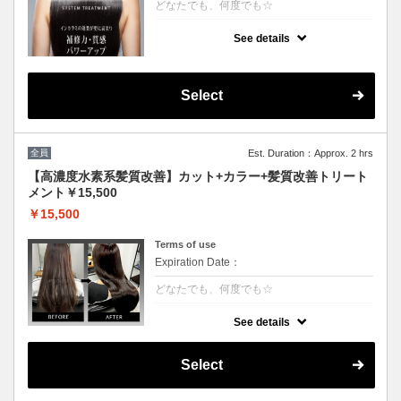
どなたでも、何度でも☆
クーポンについて
See details
[6step]特許技術インカラミによって、圧倒的
な強さ,軽さ,柔らかさ持続力を保ちます。残
留シリコンを除去し、トリートメント効果を
最大限引き出し、あなたの髪の毛を極限まで
Select
綺麗に致します。
全員
Est. Duration：Approx. 2 hrs
【高濃度水素系髪質改善】カット+カラー+髪質改善トリート
メント￥15,500
￥15,500
Terms of use
Expiration Date：
どなたでも、何度でも☆
クーポンについて
See details
3回目以降は半年持続する次世代水素系トリ
ートメント！高濃度水素で抗酸化を促し水分
量を底上げします◎カラーとの相性が抜群
Select
で、今まで見た事が無いような艶が出ます。
◎白髪染+500円