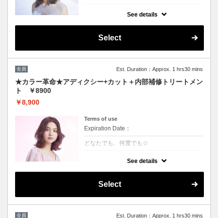
クーポンについて
See details
話題の最新カラーで「柔らかさ」「透明感」
「ツヤ」「手触り」が格段にＵＰ！ダメージ
が1/5のため、綺麗な色味で毎回染められま
Select
す。
★男女ともにご利用可能
★ロング料金無
★シャンプー・ブロー込
全員
Est. Duration：Approx. 1 hrs30 mins
★カラー革命★アディクシー+カット＋内部補修トリートメン
ト ￥8900
￥8,900
Terms of use
Expiration Date：
どなたでも、何度でも☆
クーポンについて
See details
★新クーポン★話題の最新カラーで「柔らか
さ」「透明感」「ツヤ」「手触り」が格段に
UP！ダメージが1/5のため、綺麗な色味を毎
Select
回染められます。 パサつきを抑えまとまりの
良い艶髪へ導きます
全員
Est. Duration：Approx. 1 hrs30 mins