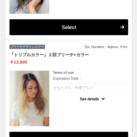
★カット追加（+2500円）
★顔周りのデザインカラーのみです。全体の
カラーも希望の方は（+3000円）
★S/B込み、スタイリング込み
Select
ブリーチデザインカラー
Est. Duration：Approx. 4 hrs
『トリプルカラー』２回ブリーチ+カラー
￥13,800
Terms of use
Expiration Date：
どなたでも、何度でも☆
クーポンについて
See details
ハーフモデルや外国人の様な透明感のある色
や、鮮やかな色をご希望の方に♪グラデーシ
ョンなどもこちら！※S/B込 ※髪の状態によ
りご利用できない場合が有ります。（カット
追加＋2500円）