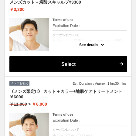
メンズカット＋炭酸スキャルプ¥3300
￥3,300
Terms of use
Expiration Date：
クーポンについて
お得なメンズ限定クーポン☆カットと炭酸ス
キャルプ付き☆
See details
Select
メンズお勧め
Est. Duration：Approx. 1 hrs30 mins
《メンズ限定!!》 カット＋カラー+地肌ケアトリートメント
￥6000
￥11,000
>
￥6,000
Terms of use
Expiration Date：
クーポンについて
◆シャンプー・ブロー込