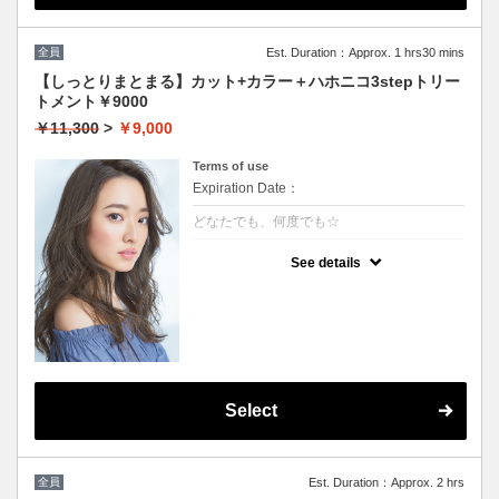
全員
Est. Duration：Approx. 1 hrs30 mins
【しっとりまとまる】カット+カラー＋ハホニコ3stepトリー
トメント￥9000
￥11,300
>
￥9,000
Terms of use
Expiration Date：
どなたでも、何度でも☆
クーポンについて
See details
髪の毛に優しいオーガニックカラーでツヤの
ある質感★内部補修ハホニコ3stepトリート
メント付 ★白髪染め可能（※白髪染め＋500
円）★ロング料金無料★シャンプー・ブロー
込
Select
全員
Est. Duration：Approx. 2 hrs