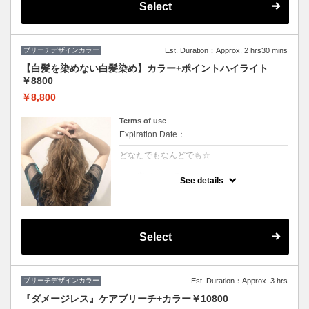
Select
ブリーチデザインカラー
Est. Duration：Approx. 2 hrs30 mins
【白髪を染めない白髪染め】カラー+ポイントハイライト
￥8800
￥8,800
Terms of use
Expiration Date：
どなたでもなんどでも☆
クーポンについて
See details
白髪をぼかしてキレイに明るくしていくこと
ができます♪極細のハイライトを入れること
で伸びても白髪が気になりにくくなります！
ハイライトと全体カラーの料金込みでお得♪
(カット追加＋2500円）
Select
ブリーチデザインカラー
Est. Duration：Approx. 3 hrs
『ダメージレス』ケアブリーチ+カラー￥10800