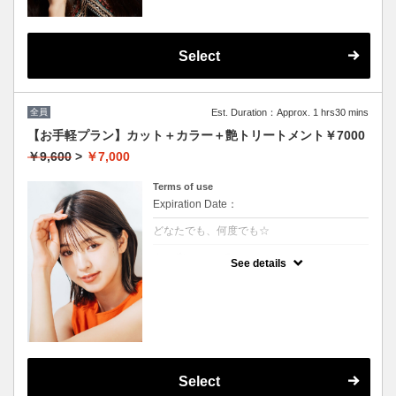
Select
全員
Est. Duration：Approx. 1 hrs30 mins
【お手軽プラン】カット＋カラー＋艶トリートメント￥7000
￥9,600
>
￥7,000
Terms of use
Expiration Date：
どなたでも、何度でも☆
クーポンについて
See details
髪の毛に優しいオーガニックカラーでツヤの
ある質感
★イタリヤ製高級トリートメント付
★男女共に利用可能
★白髪染め可能（＋500円）
★ロング料金無料
★シャンプー・ブロー込
Select