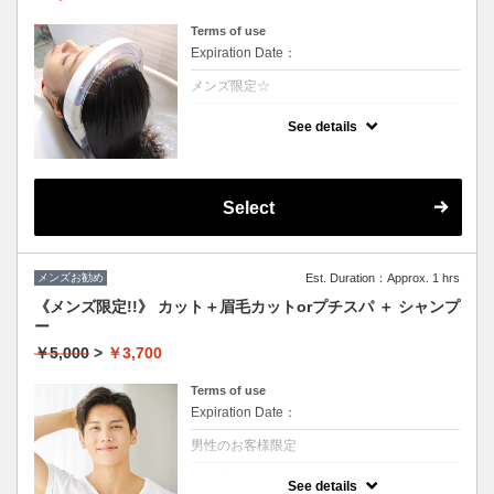
Terms of use
Expiration Date：
メンズ限定☆
クーポンについて
See details
温かい高濃度炭酸泉が髪を絶えず包み込み言
葉に表せない心地よさが得られます。至福の
時間をお楽しみ下さい。1日過ごすと気にな
る頭皮の匂いなどもなくなります☆（髪の毛
に付着しているカルシュウムを除去すること
Select
により根本の立ち上がりが凄いです）
メンズお勧め
Est. Duration：Approx. 1 hrs
《メンズ限定!!》 カット＋眉毛カットorプチスパ ＋ シャンプ
ー
￥5,000
>
￥3,700
Terms of use
Expiration Date：
男性のお客様限定
クーポンについて
See details