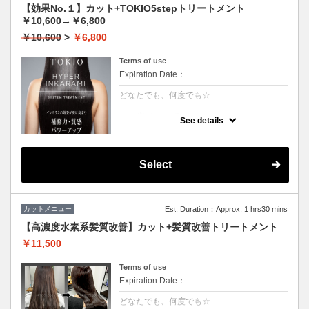
【効果No.１】カット+TOKIO5stepトリートメント
￥10,600→￥6,800
￥10,600
>
￥6,800
Terms of use
Expiration Date：
どなたでも、何度でも☆
クーポンについて
See details
【5step】特許技術インカラミによって、圧
倒的な強さ・軽さ・柔らかさ・持続力◎本質
的な「髪質ケア」で大人気！★男女共に利用
可能★S/B込★ロング料金無料
Select
カットメニュー
Est. Duration：Approx. 1 hrs30 mins
【高濃度水素系髪質改善】カット+髪質改善トリートメント
￥11,500
Terms of use
Expiration Date：
どなたでも、何度でも☆