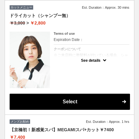
カットメニュー
Est. Duration：Approx. 30 mins
ドライカット（シャンプー無）
￥3,000
>
￥2,800
Terms of use
Expiration Date：
クーポンについて
※ご来店時に整髪料が付いている場合、シャ
ンプーを追加していただく場合がございま
See details
す。（＋1000円）
★男女ともにご利用可能
★ブロー込
Select
メンズお勧め
Est. Duration：Approx. 1 hrs
【京橋初！新感覚スパ】MEGAMIスパ+カット￥7400
￥7,400