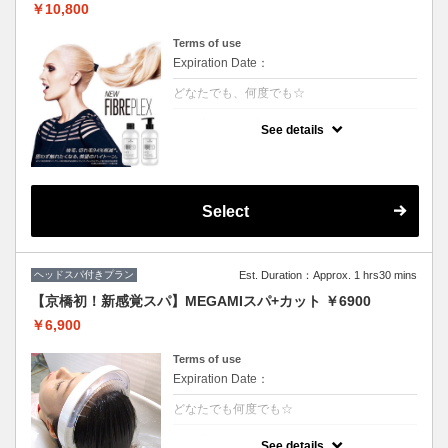
￥10,800
Terms of use
Expiration Date：
どなたでも、何度でも☆
クーポンについて
See details
枝毛、切れ毛98%削減*。強さ、芯時代。フ
ァイバープレックスブリーチ
カット追加2500円
Select
ヘッドスパ付きプラン
Est. Duration：Approx. 1 hrs30 mins
【京橋初！新感覚スパ】MEGAMIスパ+カット ￥6900
￥6,900
Terms of use
Expiration Date：
どなたでも何度でも☆
クーポンについて
See details