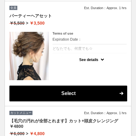
全員
Est. Duration：Approx. 1 hrs
パーティーヘアセット
￥5,500
>
￥3,500
Terms of use
Expiration Date：
どなたでも、何度でも☆
クーポンについて
See details
★ヘアセットにこだわり有り
★フルアップからアレンジ等の最旬スタイル
がいつでも叶う
★結婚式、ちょっとしたお出かけにもご利用
下さい
※ハーフアップ、巻きおろし（－1000円）
※特殊セット→猫耳、リボン、エクステなど
（＋1000円）
Select
※髪飾りのご用意はございませんので、ご自
身でお持ちください。
カットメニュー
Est. Duration：Approx. 1 hrs
【毛穴の汚れが全部とれます】カット+頭皮クレンジング
￥4800
￥6,000
>
￥4,800