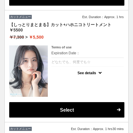
カットメニュー
Est. Duration：Approx. 1 hrs
【しっとりまとまる】カット+ハホニコトリートメント
￥5500
￥7,300
>
￥5,500
Terms of use
Expiration Date：
どなたでも、何度でも☆
クーポンについて
See details
しっとり感ハリコシ感を兼ね備え、髪の内部
から表面までを全てを改善します。持続力抜
群、艶感、手触り一級品です。
★３stepのハホニコトリートメント付き
★男女ともにご利用可能
★シャンプー・ブロー込
Select
カットメニュー
Est. Duration：Approx. 1 hrs30 mins