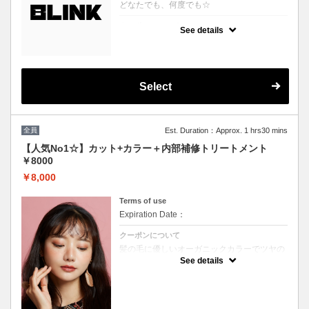
どなたでも、何度でも☆
クーポンについて
See details
どのクーポンを選べばいいか分からない、そ
んな方に♪
プロの目線でぴったりのスタイルやカラーを
提案させていただきます！
※ブリーチを悩まれている方は必ずブリーチ
ボタンをご選択ください。
Select
※縮毛矯正を悩まれている方は必ず縮毛矯正
ボタンをご選択ください。
（選択されていない場合はお時間の関係上当
日ご来店頂いても施術が出来ません）
全員
Est. Duration：Approx. 1 hrs30 mins
【人気No1☆】カット+カラー＋内部補修トリートメント
￥8000
￥8,000
Terms of use
Expiration Date：
クーポンについて
髪の毛に優しいオーガニックカラーでツヤの
ある質感★内部補修トリートメント付 ★白髪
See details
染め可能（※白髪染め＋500円）★ロング料
金無料★シャンプー・ブロー込