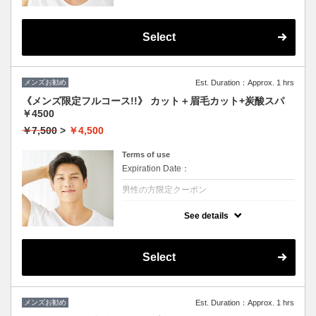
★シャンプー・ブロー・眉毛カットかプチス
パか選んで一つ付きます
眉毛のお手入れもついてるのですっきり爽や
かな印象になります！！
Select
メンズお勧め
Est. Duration：Approx. 1 hrs
《メンズ限定フルコース!!》 カット＋眉毛カット+炭酸スパ
￥4500
￥7,500
>
￥4,500
Terms of use
Expiration Date：
男性の方限定クーポン
クーポンについて
See details
★シャンプー・ブロー・眉毛カット・炭酸ス
パかすべて付きます。
頭皮の健康状態UP
眉毛のお手入れもついてるのですっきり爽や
Select
かな印象になります！！
メンズお勧め
Est. Duration：Approx. 1 hrs