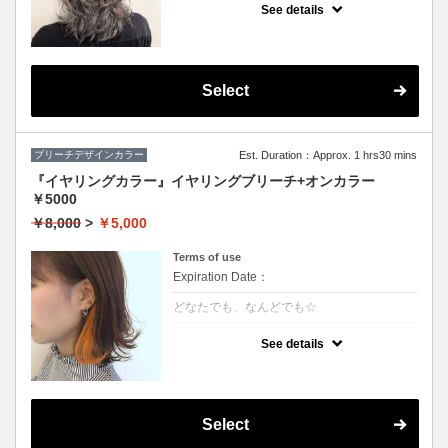
や、鮮やかな色をご希望の方はコレ♪
See details
グラデーション、インナーカラーもこちらで
す
※カット追加（+2500円）
※S/B込
※髪の状態によりご利用いただけない場合が
ございます。
Select
ブリーチデザインカラー
Est. Duration：Approx. 1 hrs30 mins
『イヤリングカラー』イヤリングブリーチ+オンカラー
￥5000
￥8,000
>
￥5,000
Terms of use
Expiration Date：
どなたでも、なんどでも☆
クーポンについて
See details
★片耳横どちらかのブリーチ+カラー
★カット追加（+2500円）
★全体カラー追加（+3000円）
★片耳追加（+1500円）
★S/B込み、スタイリング込み
Select