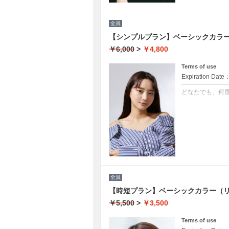
全員
【シンプルプラン】ベーシックカラー￥
￥6,000
>
￥4,800
Terms of use
Expiration Date
どなたでも、何
クーポンについて
★男女共に利用
★白髪染め可能(+
★シャンプー・
★ロング料金無
全員
【時短プラン】ベーシックカラー（リ
￥5,500
>
￥3,500
Terms of use