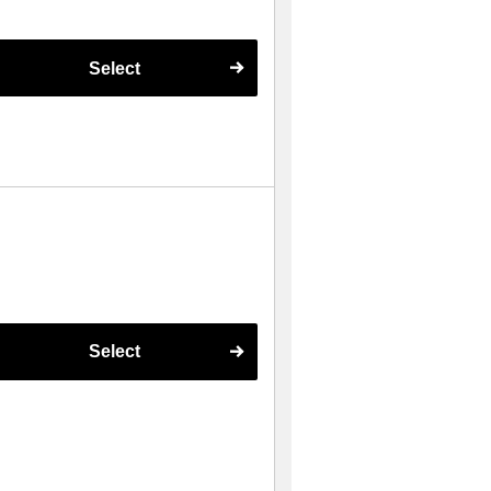
Select
Select