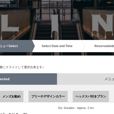
ニュー
Select
Select Date and Time
Reservation
I
（横にスライドして選択出来ます）
ected
メニュー
メンズお勧め
ブリーチデザインカラー
ヘッドスパ付きプラン
Est. Duration：Approx. 2 hrs