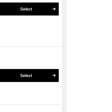
Select
Select