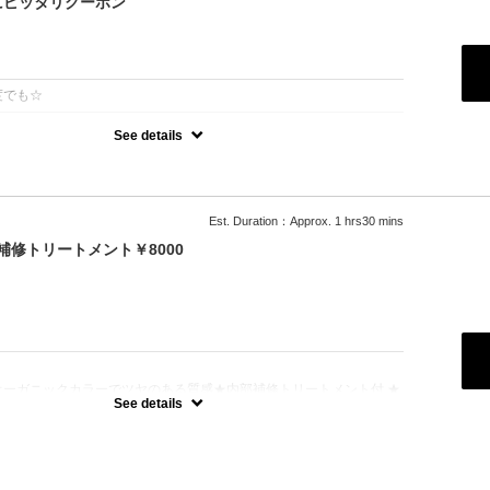
にピッタリクーポン
：
度でも☆
See details
選べばいいか分からない、そんな方に♪
ったりのスタイルやカラーを提案させていただきます！
まれている方は必ずブリーチボタンをご選択ください。
まれている方は必ず縮毛矯正ボタンをご選択ください。
ない場合はお時間の関係上当日ご来店頂いても施術が出来ません）
Est. Duration：Approx. 1 hrs30 mins
補修トリートメント￥8000
：
オーガニックカラーでツヤのある質感★内部補修トリートメント付 ★
白髪染め＋500円）★ロング料金無料★シャンプー・ブロー込
See details