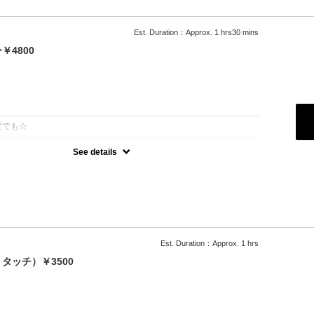
Est. Duration：Approx. 1 hrs30 mins
4800
：
度でも☆
See details
可能
500円）
ブロー込
料
Est. Duration：Approx. 1 hrs
タッチ）￥3500