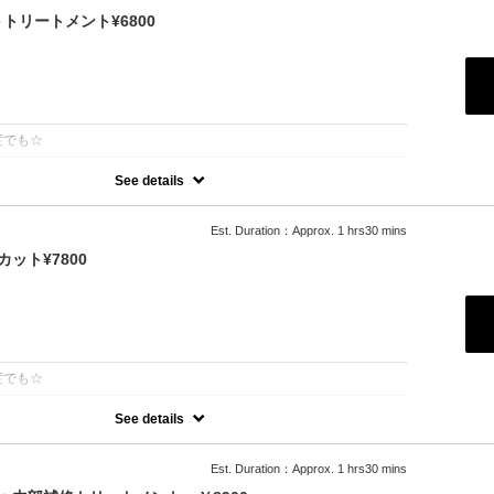
リートメント¥6800
：
度でも☆
See details
ーで「柔らかさ」「透明感」「ツヤ」「手触り」が格段にＵＰ！ダメ
め、綺麗な色味で毎回染められます。/ロング料金無/コテ巻無料/当日予
Est. Duration：Approx. 1 hrs30 mins
（+2500円）※前髪や顔周りだけのカットの場合（＋1000円）
ット¥7800
：
度でも☆
See details
ーで「柔らかさ」「透明感」「ツヤ」「手触り」が格段にＵＰ！ダメ
め、綺麗な色味で毎回染められます。
利用可能
Est. Duration：Approx. 1 hrs30 mins
ブロー込