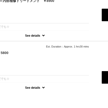
＋内部補修トリートメント ￥8900
：
度でも☆
See details
話題の最新カラーで「柔らかさ」「透明感」「ツヤ」「手触り」が格
ジが1/5のため、綺麗な色味を毎回染められます。 パサつきを抑えま
髪へ導きます
Est. Duration：Approx. 1 hrs30 mins
800
：
度でも☆
See details
オーガニックカラーでツヤのある質感☆
可能