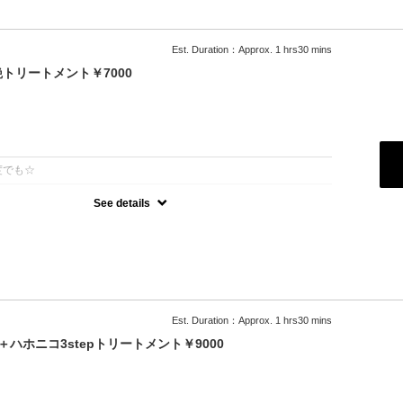
Est. Duration：Approx. 1 hrs30 mins
トリートメント￥7000
：
度でも☆
See details
オーガニックカラーでツヤのある質感
級トリートメント付
可能
＋500円）
料
ブロー込
Est. Duration：Approx. 1 hrs30 mins
ハホニコ3stepトリートメント￥9000