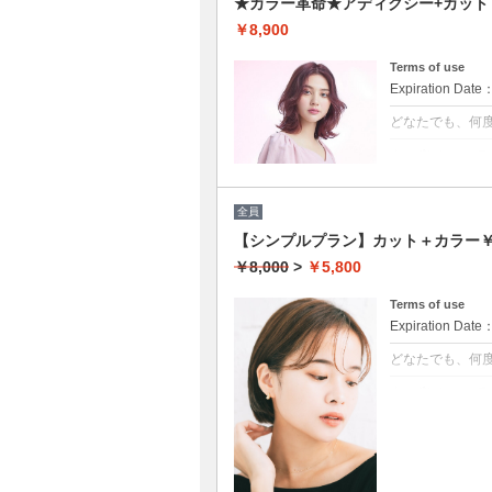
★カラー革命★アディクシー+カット
￥8,900
Terms of use
Expiration Date
どなたでも、何
クーポンについて
★新クーポン★
段にUP！ダメー
とまりの良い艶
全員
【シンプルプラン】カット＋カラー￥5
￥8,000
>
￥5,800
Terms of use
Expiration Date
どなたでも、何
クーポンについて
髪の毛に優しい
★白髪染め可能
★S/B込み
★ロング料金無
★男女共に利用