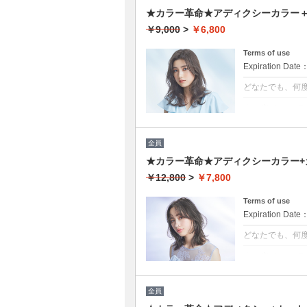
★カラー革命★アディクシーカラー＋ト
￥9,000
>
￥6,800
Terms of use
Expiration Date
どなたでも、何
クーポンについて
話題の最新カラ
ージが1/5のた
約OK
全員
※カット追加可能
★カラー革命★アディクシーカラー+カ
￥12,800
>
￥7,800
Terms of use
Expiration Date
どなたでも、何
クーポンについて
話題の最新カラ
ージが1/5のた
★男女ともにご
全員
★ロング料金無
★シャンプー・