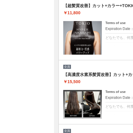
【超髪質改善】カット+カラー+TOKIO
￥11,800
Terms of use
Expiration Date
どなたでも、何
クーポンについて
[6step]特
残留シリコンを
限まで綺麗に致
全員
【高濃度水素系髪質改善】カット+カラ
￥15,500
Terms of use
Expiration Date
どなたでも、何
クーポンについて
3回目以降は半
水分量を底上げ
ます。◎白髪染+5
全員