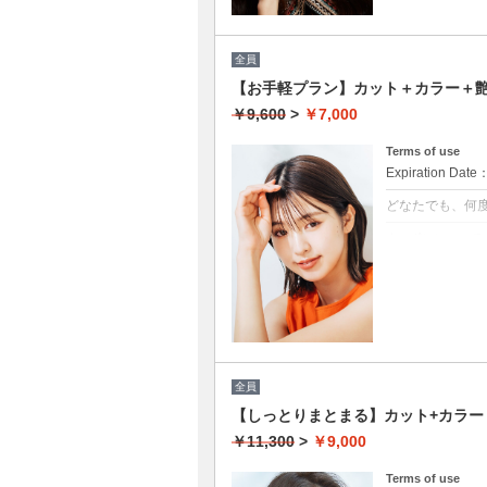
全員
【お手軽プラン】カット＋カラー＋艶
￥9,600
>
￥7,000
Terms of use
Expiration Date
どなたでも、何
クーポンについて
髪の毛に優しい
★イタリヤ製高
★男女共に利用
★白髪染め可能（
★ロング料金無
★シャンプー・
全員
【しっとりまとまる】カット+カラー＋
￥11,300
>
￥9,000
Terms of use