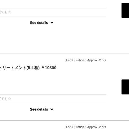
：
度でも☆
See details
ーガニックカラーでツヤのある質感★内部補修ハホニコ3stepトリー
髪染め可能（※白髪染め＋500円）★ロング料金無料★シャンプー・
Est. Duration：Approx. 2 hrs
リートメント(5工程) ￥10800
：
度でも☆
See details
％]特許技術インカラミによって、圧倒的な強さ,軽さ,柔らかさ,持続力を
的な「髪質ケア」で大人気！超音波や高濃度スチームを使用して髪の
透して定着
Est. Duration：Approx. 2 hrs