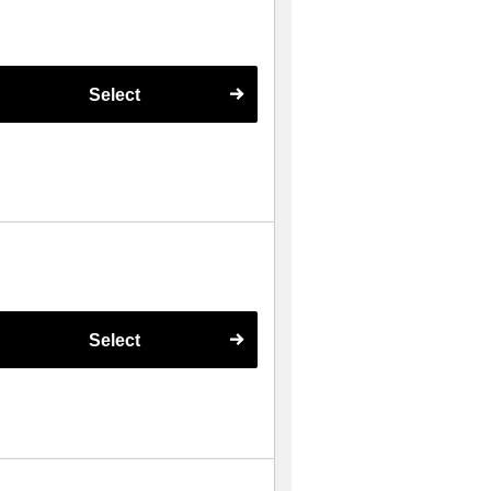
Select
Select