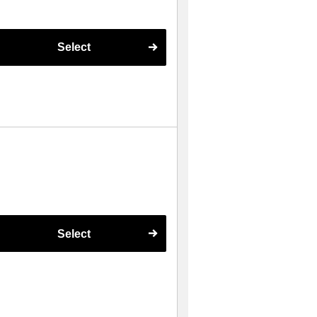
Select
Select