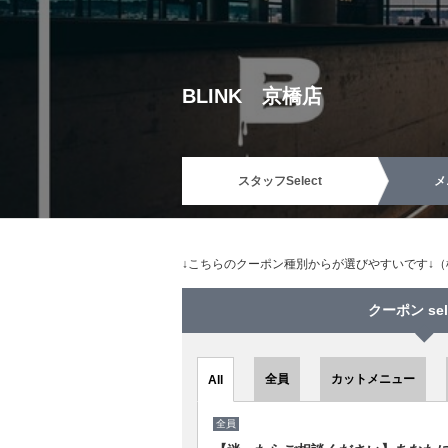
BLINK 京橋店
スタッフ
Select
メ
↓こちらのクーポン種別からが選びやすいです↓
クーポン sel
全員
カットメニュー
All
全員