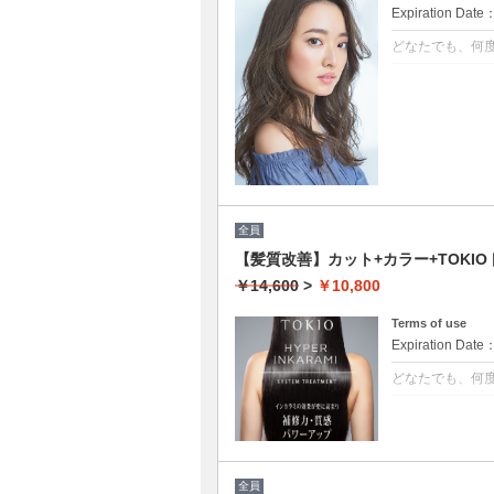
Expiration Date
どなたでも、何
クーポンについて
髪の毛に優しいオ
トメント付 ★白
ブロー込
全員
【髪質改善】カット+カラー+TOKIOト
￥14,600
>
￥10,800
Terms of use
Expiration Date
どなたでも、何
クーポンについて
[リピート率95
保ちます。本質
毛の奥深くに浸
全員