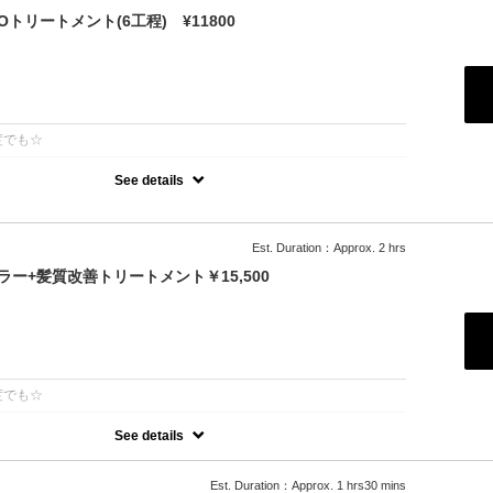
トリートメント(6工程) ¥11800
：
度でも☆
See details
許技術インカラミによって、圧倒的な強さ,軽さ,柔らかさ持続力を保ちます。
除去し、トリートメント効果を最大限引き出し、あなたの髪の毛を極
します。
Est. Duration：Approx. 2 hrs
ー+髪質改善トリートメント￥15,500
：
度でも☆
See details
年持続する次世代水素系トリートメント！高濃度水素で抗酸化を促し
します◎カラーとの相性が抜群で、今まで見た事が無いような艶が出
00円
Est. Duration：Approx. 1 hrs30 mins