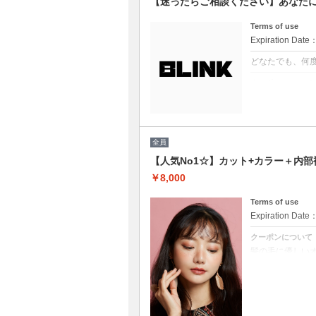
【迷ったらご相談ください】あなた
Terms of use
Expiration Date
どなたでも、何
クーポンについて
どのクーポンを
プロの目線でぴ
※ブリーチを悩
※縮毛矯正を悩
（選択されてい
全員
【人気No1☆】カット+カラー＋内部
￥8,000
Terms of use
Expiration Date
クーポンについて
髪の毛に優しい
白髪染め可能（※