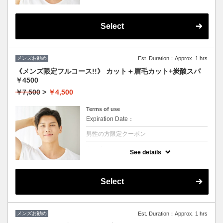
★シャンプー・ブロー・眉毛カットかプチス
パか選んで一つ付きます
眉毛のお手入れもついてるのですっきり爽や
かな印象になります！！
Select
メンズお勧め
Est. Duration：Approx. 1 hrs
《メンズ限定フルコース!!》 カット＋眉毛カット+炭酸スパ
￥4500
￥7,500
>
￥4,500
Terms of use
Expiration Date：
男性の方限定クーポン
クーポンについて
See details
★シャンプー・ブロー・眉毛カット・炭酸ス
パかすべて付きます。
頭皮の健康状態UP
眉毛のお手入れもついてるのですっきり爽や
Select
かな印象になります！！
メンズお勧め
Est. Duration：Approx. 1 hrs