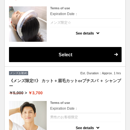
Terms of use
Expiration Date：
メンズ限定☆
クーポンについて
See details
温かい高濃度炭酸泉が髪を絶えず包み込み言
葉に表せない心地よさが得られます。至福の
時間をお楽しみ下さい。1日過ごすと気にな
る頭皮の匂いなどもなくなります☆（髪の毛
に付着しているカルシュウムを除去すること
Select
により根本の立ち上がりが凄いです）
メンズお勧め
Est. Duration：Approx. 1 hrs
《メンズ限定!!》 カット＋眉毛カットorプチスパ ＋ シャンプ
ー
￥5,000
>
￥3,700
Terms of use
Expiration Date：
男性のお客様限定
クーポンについて
See details