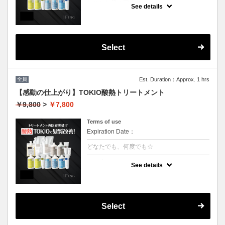
おひとり様１回まで
See details
クーポンについて
業界最新TOKIO酸熱インカラミ使用で嫌なボ
リュームダウン！アイロンでのストレート仕
上げになります。（シャンプーブロー料金込
Select
み）
全員
Est. Duration：Approx. 1 hrs
【感動の仕上がり】TOKIO酸熱トリートメント
￥9,800
>
￥7,800
Terms of use
Expiration Date：
どなたでも、何度でも☆
クーポンについて
See details
業界最新TOKIO酸熱インカラミ使用で嫌なボ
リュームダウン！アイロンでのストレート仕
上げになります。（シャンプーブロー料金込
み）
Select