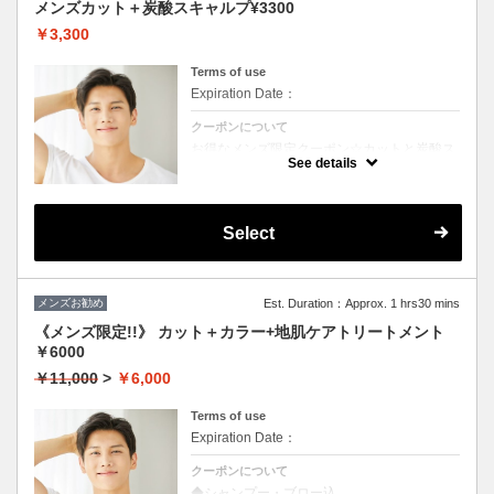
メンズカット＋炭酸スキャルプ¥3300
￥3,300
Terms of use
Expiration Date：
クーポンについて
お得なメンズ限定クーポン☆カットと炭酸ス
キャルプ付き☆
See details
Select
メンズお勧め
Est. Duration：Approx. 1 hrs30 mins
《メンズ限定!!》 カット＋カラー+地肌ケアトリートメント
￥6000
￥11,000
>
￥6,000
Terms of use
Expiration Date：
クーポンについて
◆シャンプー・ブロー込