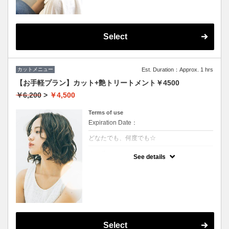
Select
カットメニュー
Est. Duration：Approx. 1 hrs
【お手軽プラン】カット+艶トリートメント￥4500
￥6,200
>
￥4,500
Terms of use
Expiration Date：
どなたでも、何度でも☆
クーポンについて
See details
★イタリヤ製の高級トリートメント付
★男女ともにご利用可能
★ロング料金無料
★シャンプー・ブロー込
Select