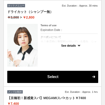
カットメニュー
Est. Duration：Approx. 30 mins
ドライカット（シャンプー無）
￥3,000
>
￥2,800
Terms of use
Expiration Date：
クーポンについて
※ご来店時に整髪料が付いている場合、シャ
ンプーを追加していただく場合がございま
See details
す。（＋1000円）
★男女ともにご利用可能
★ブロー込
Select
メンズお勧め
Est. Duration：Approx. 1 hrs
【京橋初！新感覚スパ】MEGAMIスパ+カット￥7400
￥7,400