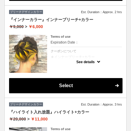
ブリーチデザインカラー
Est. Duration：Approx. 2 hrs
『インナーカラー』インナーブリーチ+カラー
￥9,000
>
￥6,000
Terms of use
Expiration Date：
クーポンについて
★インナーブリーチ+カラー
★カット追加（+2500円）
See details
★耳後ろのインナーのカラーのみです。表面
のカラーも希望の方は（+3000円）
★S/B込み、スタイリング込み
Select
ブリーチデザインカラー
Est. Duration：Approx. 3 hrs
『ハイライト入れ放題』ハイライト+カラー
￥20,000
>
￥11,000
Terms of use