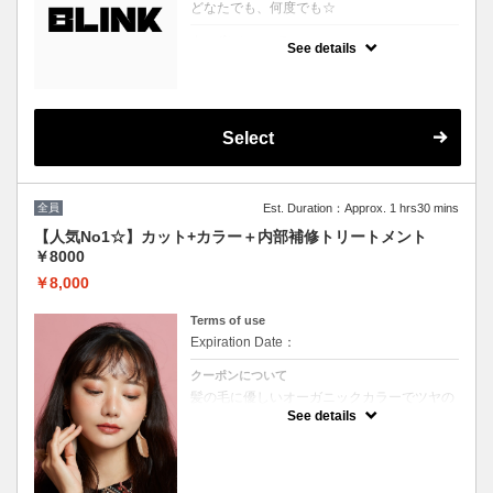
どなたでも、何度でも☆
クーポンについて
See details
どのクーポンを選べばいいか分からない、そ
んな方に♪
プロの目線でぴったりのスタイルやカラーを
提案させていただきます！
※ブリーチを悩まれている方は必ずブリーチ
ボタンをご選択ください。
Select
※縮毛矯正を悩まれている方は必ず縮毛矯正
ボタンをご選択ください。
（選択されていない場合はお時間の関係上当
日ご来店頂いても施術が出来ません）
全員
Est. Duration：Approx. 1 hrs30 mins
【人気No1☆】カット+カラー＋内部補修トリートメント
￥8000
￥8,000
Terms of use
Expiration Date：
クーポンについて
髪の毛に優しいオーガニックカラーでツヤの
ある質感★内部補修トリートメント付 ★白髪
See details
染め可能（※白髪染め＋500円）★ロング料
金無料★シャンプー・ブロー込