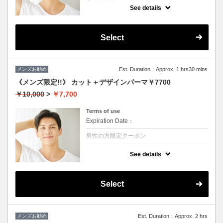
★ブリーチを除くカラー付き
See details
★地肌ケアで地肌が引き締まると髪の根元が
立ち上がり最高
Select
メンズお勧め
Est. Duration：Approx. 1 hrs30 mins
《メンズ限定!!》 カット＋デザインパーマ￥7700
￥10,000
>
￥7,700
Terms of use
Expiration Date：
男性の方限定クーポン
クーポンについて
See details
◆シャンプー・ブロー込
★ボリュームがほしい、スタイリングも楽に
したい方におススメ♪
※ツイスト、スパイラルの場合は別途＋3000
Select
円
メンズお勧め
Est. Duration：Approx. 2 hrs