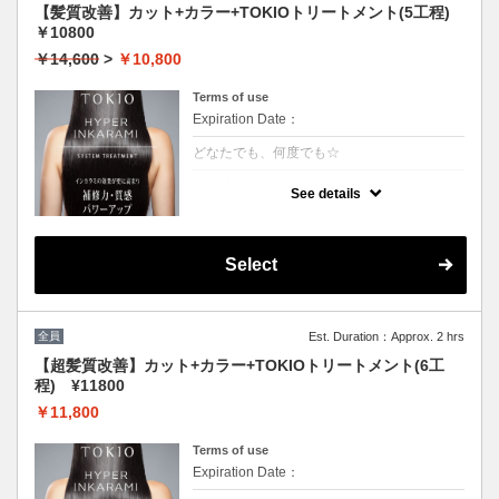
【髪質改善】カット+カラー+TOKIOトリートメント(5工程)
￥10800
￥14,600
>
￥10,800
Terms of use
Expiration Date：
どなたでも、何度でも☆
クーポンについて
See details
[リピート率95％]特許技術インカラミによっ
て、圧倒的な強さ,軽さ,柔らかさ,持続力を保
ちます。本質的な「髪質ケア」で大人気！超
音波や高濃度スチームを使用して髪の毛の奥
Select
深くに浸透して定着
全員
Est. Duration：Approx. 2 hrs
【超髪質改善】カット+カラー+TOKIOトリートメント(6工
程) ¥11800
￥11,800
Terms of use
Expiration Date：