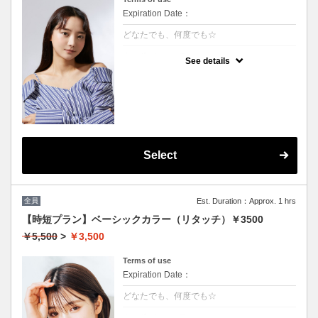
Expiration Date：
どなたでも、何度でも☆
クーポンについて
See details
★男女共に利用可能
★白髪染め可能(+500円）
★シャンプー・ブロー込
★ロング料金無料
Select
全員
Est. Duration：Approx. 1 hrs
【時短プラン】ベーシックカラー（リタッチ）￥3500
￥5,500
>
￥3,500
Terms of use
Expiration Date：
どなたでも、何度でも☆
クーポンについて