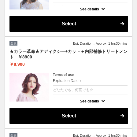
クーポンについて
See details
話題の最新カラーで「柔らかさ」「透明感」
「ツヤ」「手触り」が格段にＵＰ！ダメージ
が1/5のため、綺麗な色味で毎回染められま
Select
す。
★男女ともにご利用可能
★ロング料金無
★シャンプー・ブロー込
全員
Est. Duration：Approx. 1 hrs30 mins
★カラー革命★アディクシー+カット＋内部補修トリートメン
ト ￥8900
￥8,900
Terms of use
Expiration Date：
どなたでも、何度でも☆
クーポンについて
See details
★新クーポン★話題の最新カラーで「柔らか
さ」「透明感」「ツヤ」「手触り」が格段に
UP！ダメージが1/5のため、綺麗な色味を毎
Select
回染められます。 パサつきを抑えまとまりの
良い艶髪へ導きます
全員
Est. Duration：Approx. 1 hrs30 mins