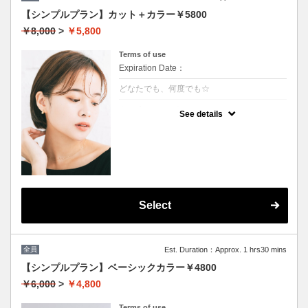
【シンプルプラン】カット＋カラー￥5800
￥8,000
>
￥5,800
Terms of use
Expiration Date：
どなたでも、何度でも☆
クーポンについて
See details
髪の毛に優しいオーガニックカラーでツヤの
ある質感☆
★白髪染め可能
★S/B込み
★ロング料金無
★男女共に利用可能
Select
全員
Est. Duration：Approx. 1 hrs30 mins
【シンプルプラン】ベーシックカラー￥4800
￥6,000
>
￥4,800
Terms of use