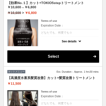
【効果No.１】カット+TOKIO5stepトリートメント
￥10,600→￥6,800
￥10,600
>
￥6,800
Terms of use
Expiration Date：
どなたでも、何度でも☆
クーポンについて
See details
【5step】特許技術インカラミによって、圧
倒的な強さ・軽さ・柔らかさ・持続力◎本質
的な「髪質ケア」で大人気！★男女共に利用
可能★S/B込★ロング料金無料
Select
カットメニュー
Est. Duration：Approx. 1 hrs30 mins
【高濃度水素系髪質改善】カット+髪質改善トリートメント
￥11,500
Terms of use
Expiration Date：
どなたでも、何度でも☆