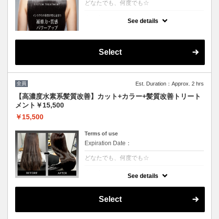
どなたでも、何度でも☆
クーポンについて
See details
[6step]特許技術インカラミによって、圧倒的
な強さ,軽さ,柔らかさ持続力を保ちます。残
留シリコンを除去し、トリートメント効果を
最大限引き出し、あなたの髪の毛を極限まで
Select
綺麗に致します。
全員
Est. Duration：Approx. 2 hrs
【高濃度水素系髪質改善】カット+カラー+髪質改善トリート
メント￥15,500
￥15,500
Terms of use
Expiration Date：
どなたでも、何度でも☆
クーポンについて
See details
3回目以降は半年持続する次世代水素系トリ
ートメント！高濃度水素で抗酸化を促し水分
量を底上げします◎カラーとの相性が抜群
Select
で、今まで見た事が無いような艶が出ます。
◎白髪染+500円