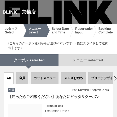
BLINK 京橋店
スタッフ
メニュー
Select Date
Reservation
Booking
Select
Select
and Time
Input
Complete
↓こちらのクーポン種別からが選びやすいです↓（横にスライドして選択
出来ます）
クーポン selected
メニュー selected
全員
カットメニュー
メンズお勧め
ブリーチデザイン
All
全員
Est. Duration：Approx. 2 hrs
【迷ったらご相談ください】あなたにピッタリクーポン
Terms of use
Expiration Date：