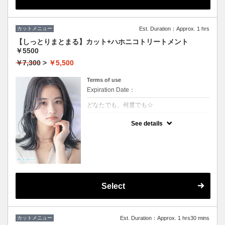
カットメニュー
Est. Duration：Approx. 1 hrs
【しっとりまとまる】カット+ハホニコトリートメント
￥5500
￥7,300
>
￥5,500
Terms of use
Expiration Date：
どなたでも、何度でも☆
クーポンについて
See details
しっとり感ハリコシ感を兼ね備え、髪の内部
から表面までを全てを改善します。持続力抜
群、艶感、手触り一級品です。
★３stepのハホニコトリートメント付き
★男女ともにご利用可能
★シャンプー・ブロー込
Select
カットメニュー
Est. Duration：Approx. 1 hrs30 mins