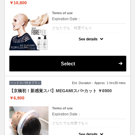
￥10,800
Terms of use
Expiration Date：
どなたでも、何度でも☆
クーポンについて
See details
枝毛、切れ毛98%削減*。強さ、芯時代。フ
ァイバープレックスブリーチ
カット追加2500円
Select
ヘッドスパ付きプラン
Est. Duration：Approx. 1 hrs30 mins
【京橋初！新感覚スパ】MEGAMIスパ+カット ￥6900
￥6,900
Terms of use
Expiration Date：
どなたでも何度でも☆
クーポンについて
See details