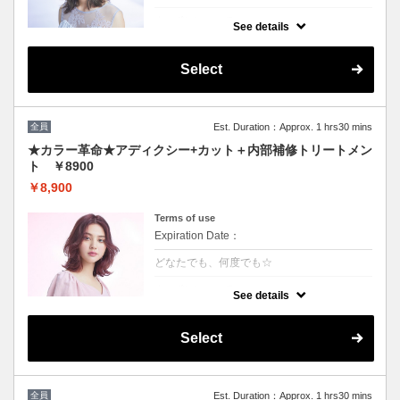
クーポンについて
See details
話題の最新カラーで「柔らかさ」「透明感」
「ツヤ」「手触り」が格段にＵＰ！ダメージ
が1/5のため、綺麗な色味で毎回染められま
Select
す。
★男女ともにご利用可能
★ロング料金無
★シャンプー・ブロー込
全員
Est. Duration：Approx. 1 hrs30 mins
★カラー革命★アディクシー+カット＋内部補修トリートメン
ト ￥8900
￥8,900
Terms of use
Expiration Date：
どなたでも、何度でも☆
クーポンについて
See details
★新クーポン★話題の最新カラーで「柔らか
さ」「透明感」「ツヤ」「手触り」が格段に
UP！ダメージが1/5のため、綺麗な色味を毎
Select
回染められます。 パサつきを抑えまとまりの
良い艶髪へ導きます
全員
Est. Duration：Approx. 1 hrs30 mins