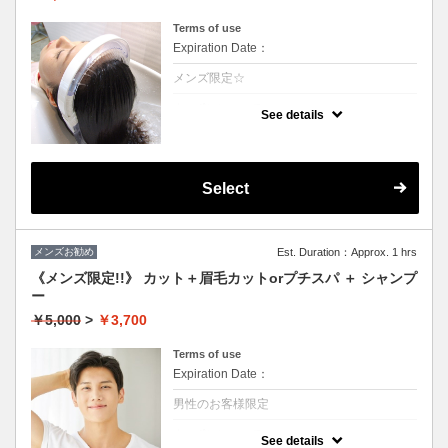
Terms of use
Expiration Date：
メンズ限定☆
クーポンについて
See details
温かい高濃度炭酸泉が髪を絶えず包み込み言
葉に表せない心地よさが得られます。至福の
時間をお楽しみ下さい。1日過ごすと気にな
る頭皮の匂いなどもなくなります☆（髪の毛
に付着しているカルシュウムを除去すること
Select
により根本の立ち上がりが凄いです）
メンズお勧め
Est. Duration：Approx. 1 hrs
《メンズ限定!!》 カット＋眉毛カットorプチスパ ＋ シャンプ
ー
￥5,000
>
￥3,700
Terms of use
Expiration Date：
男性のお客様限定
クーポンについて
See details