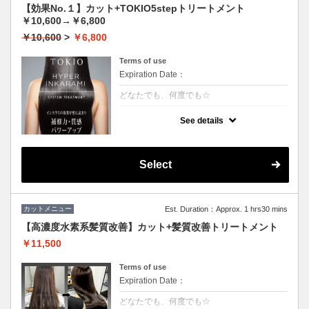
【効果No.１】カット+TOKIO5stepトリートメント
￥10,600→￥6,800
￥10,600
>
￥6,800
Terms of use
Expiration Date：
どなたでも、何度でも☆
クーポンについて
See details
【5step】特許技術インカラミによって、圧
倒的な強さ・軽さ・柔らかさ・持続力◎本質
的な「髪質ケア」で大人気！★男女共に利用
可能★S/B込★ロング料金無料
Select
カットメニュー
Est. Duration：Approx. 1 hrs30 mins
【高濃度水素系髪質改善】カット+髪質改善トリートメント
￥11,500
Terms of use
Expiration Date：
どなたでも、何度でも☆