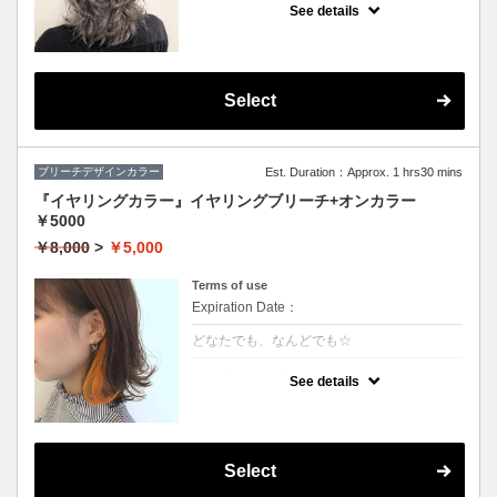
や、鮮やかな色をご希望の方はコレ♪
See details
グラデーション、インナーカラーもこちらで
す
※カット追加（+2500円）
※S/B込
※髪の状態によりご利用いただけない場合が
ございます。
Select
ブリーチデザインカラー
Est. Duration：Approx. 1 hrs30 mins
『イヤリングカラー』イヤリングブリーチ+オンカラー
￥5000
￥8,000
>
￥5,000
Terms of use
Expiration Date：
どなたでも、なんどでも☆
クーポンについて
See details
★片耳横どちらかのブリーチ+カラー
★カット追加（+2500円）
★全体カラー追加（+3000円）
★片耳追加（+1500円）
★S/B込み、スタイリング込み
Select