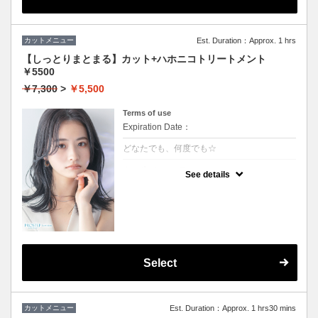
カットメニュー
Est. Duration：Approx. 1 hrs
【しっとりまとまる】カット+ハホニコトリートメント
￥5500
￥7,300
>
￥5,500
Terms of use
Expiration Date：
どなたでも、何度でも☆
クーポンについて
See details
しっとり感ハリコシ感を兼ね備え、髪の内部
から表面までを全てを改善します。持続力抜
群、艶感、手触り一級品です。
★３stepのハホニコトリートメント付き
★男女ともにご利用可能
★シャンプー・ブロー込
Select
カットメニュー
Est. Duration：Approx. 1 hrs30 mins