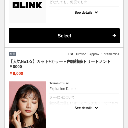
どなたでも、何度でも☆
クーポンについて
See details
どのクーポンを選べばいいか分からない、そ
んな方に♪
プロの目線でぴったりのスタイルやカラーを
提案させていただきます！
※ブリーチを悩まれている方は必ずブリーチ
ボタンをご選択ください。
Select
※縮毛矯正を悩まれている方は必ず縮毛矯正
ボタンをご選択ください。
（選択されていない場合はお時間の関係上当
日ご来店頂いても施術が出来ません）
全員
Est. Duration：Approx. 1 hrs30 mins
【人気No1☆】カット+カラー＋内部補修トリートメント
￥8000
￥8,000
Terms of use
Expiration Date：
クーポンについて
髪の毛に優しいオーガニックカラーでツヤの
ある質感★内部補修トリートメント付 ★白髪
See details
染め可能（※白髪染め＋500円）★ロング料
金無料★シャンプー・ブロー込