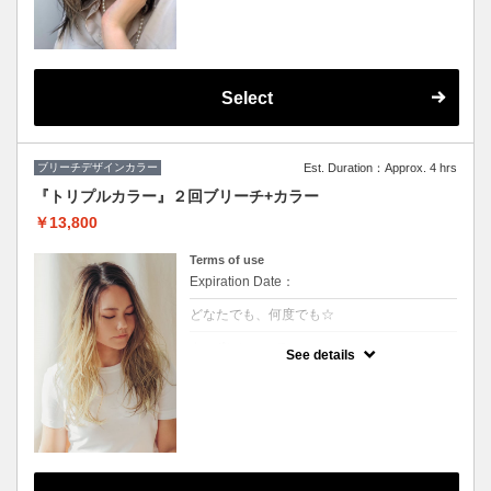
★カット追加（+2500円）
★顔周りのデザインカラーのみです。全体の
カラーも希望の方は（+3000円）
★S/B込み、スタイリング込み
Select
ブリーチデザインカラー
Est. Duration：Approx. 4 hrs
『トリプルカラー』２回ブリーチ+カラー
￥13,800
Terms of use
Expiration Date：
どなたでも、何度でも☆
クーポンについて
See details
ハーフモデルや外国人の様な透明感のある色
や、鮮やかな色をご希望の方に♪グラデーシ
ョンなどもこちら！※S/B込 ※髪の状態によ
りご利用できない場合が有ります。（カット
追加＋2500円）