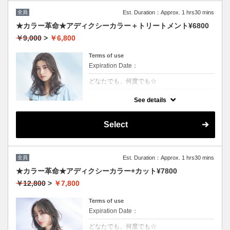
全員
Est. Duration：Approx. 1 hrs30 mins
★カラー革命★アディクシーカラー＋トリートメント¥6800
￥9,000
>
￥6,800
Terms of use
Expiration Date：
どなたでも、何度でも☆
クーポンについて
See details
話題の最新カラーで「柔らかさ」「透明感」
「ツヤ」「手触り」が格段にＵＰ！ダメージ
が1/5のため、綺麗な色味で毎回染められま
Select
す。/ロング料金無/コテ巻無料/当日予約OK
※カット追加可能（+2500円）※前髪や顔周
りだけのカットの場合（＋1000円）
全員
Est. Duration：Approx. 1 hrs30 mins
★カラー革命★アディクシーカラー+カット¥7800
￥12,800
>
￥7,800
Terms of use
Expiration Date：
どなたでも、何度でも☆