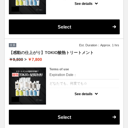
おひとり様１回まで
See details
クーポンについて
業界最新TOKIO酸熱インカラミ使用で嫌なボ
リュームダウン！アイロンでのストレート仕
上げになります。（シャンプーブロー料金込
Select
み）
全員
Est. Duration：Approx. 1 hrs
【感動の仕上がり】TOKIO酸熱トリートメント
￥9,800
>
￥7,800
Terms of use
Expiration Date：
どなたでも、何度でも☆
クーポンについて
See details
業界最新TOKIO酸熱インカラミ使用で嫌なボ
リュームダウン！アイロンでのストレート仕
上げになります。（シャンプーブロー料金込
み）
Select