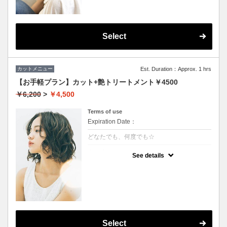
Select
カットメニュー
Est. Duration：Approx. 1 hrs
【お手軽プラン】カット+艶トリートメント￥4500
￥6,200
>
￥4,500
Terms of use
Expiration Date：
どなたでも、何度でも☆
クーポンについて
See details
★イタリヤ製の高級トリートメント付
★男女ともにご利用可能
★ロング料金無料
★シャンプー・ブロー込
Select