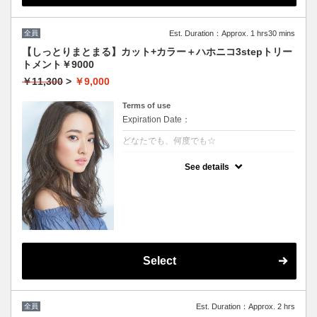
全員
Est. Duration：Approx. 1 hrs30 mins
【しっとりまとまる】カット+カラー＋ハホニコ3stepトリー
トメント￥9000
￥11,300
>
￥9,000
Terms of use
Expiration Date：
どなたでも、何度でも☆
クーポンについて
See details
髪の毛に優しいオーガニックカラーでツヤの
ある質感★内部補修ハホニコ3stepトリート
メント付 ★白髪染め可能（※白髪染め＋500
円）★ロング料金無料★シャンプー・ブロー
込
Select
全員
Est. Duration：Approx. 2 hrs