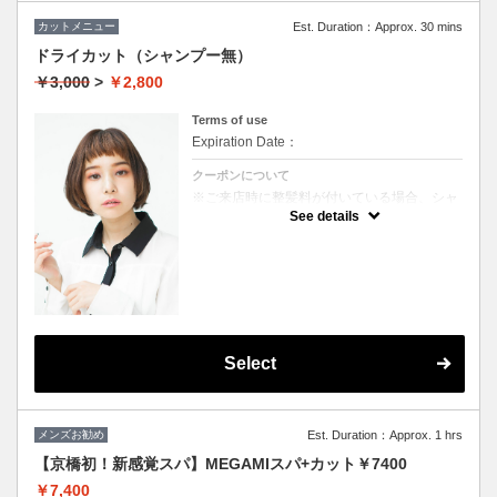
カットメニュー
Est. Duration：Approx. 30 mins
ドライカット（シャンプー無）
￥3,000
>
￥2,800
Terms of use
Expiration Date：
クーポンについて
※ご来店時に整髪料が付いている場合、シャ
ンプーを追加していただく場合がございま
See details
す。（＋1000円）
★男女ともにご利用可能
★ブロー込
Select
メンズお勧め
Est. Duration：Approx. 1 hrs
【京橋初！新感覚スパ】MEGAMIスパ+カット￥7400
￥7,400