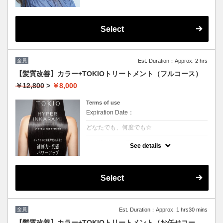
Select
全員
Est. Duration：Approx. 2 hrs
【髪質改善】カラー+TOKIOトリートメント（フルコース）
￥12,800
>
￥8,000
Terms of use
Expiration Date：
どなたでも、何度でも☆
クーポンについて
See details
特許技術インカラミによって、圧倒的な強
さ・軽さ・柔らかさ・持続力を保ちます。本
質的な「髪質ケア」で大人気！（５step）※
カット追加可能（+2500円）
Select
★男女共に利用可能
★白髪染め可能（＋500円）
★シャンプー・ブロー込
★ロング料金無料
全員
Est. Duration：Approx. 1 hrs30 mins
【髪質改善】カラー+TOKIOトリートメント（お任せコー