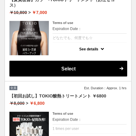
ス）
￥10,800
>
￥7,000
Terms of use
Expiration Date：
どなたでも、何度でも☆
クーポンについて
See details
特許技術インカラミによって、圧倒的な強
さ・軽さ・柔らかさ・持続力を保ちます。ダ
メージ具合を見て、トリートメントを調合し
ます。
Select
本質的な「髪質ケア」で大人気！
（3~4step）※カット追加可能（+2500円）
★男女共に利用可能
★白髪染め可能（＋500円）
★シャンプー・ブロー込
全員
Est. Duration：Approx. 1 hrs
★ロング料金無料
【初回お試し】TOKIO酸熱トリートメント ￥6800
￥8,000
>
￥6,800
Terms of use
Expiration Date：
1 times per user