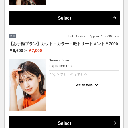
Select
全員
Est. Duration：Approx. 1 hrs30 mins
【お手軽プラン】カット＋カラー＋艶トリートメント￥7000
￥9,600
>
￥7,000
Terms of use
Expiration Date：
どなたでも、何度でも☆
クーポンについて
See details
髪の毛に優しいオーガニックカラーでツヤの
ある質感
★イタリヤ製高級トリートメント付
★男女共に利用可能
★白髪染め可能（＋500円）
★ロング料金無料
★シャンプー・ブロー込
Select