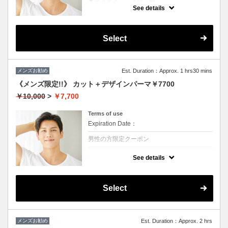
★ブリーチを除くカラー付き
See details
★地肌ケアで地肌が引き締まると髪の根元が
立ち上がり最高
Select
メンズお勧め
Est. Duration：Approx. 1 hrs30 mins
《メンズ限定!!》 カット＋デザインパーマ￥7700
￥10,000
>
￥7,700
Terms of use
Expiration Date：
男性の方限定クーポン
クーポンについて
See details
◆シャンプー・ブロー込
★ボリュームがほしい、スタイリングも楽に
したい方におススメ♪
※ツイスト、スパイラルの場合は別途＋3000
Select
円
メンズお勧め
Est. Duration：Approx. 2 hrs