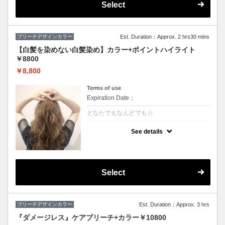
Select
ブリーチデザインカラー
Est. Duration：Approx. 2 hrs30 mins
【白髪を染めない白髪染め】カラー+ポイントハイライト
￥8800
￥8,800
Terms of use
Expiration Date：
どなたでもなんどでも☆
クーポンについて
See details
白髪をぼかしてキレイに明るくしていくこと
ができます♪極細のハイライトを入れること
で伸びても白髪が気になりにくくなります！
ハイライトと全体カラーの料金込みでお得♪
(カット追加＋2500円）
Select
ブリーチデザインカラー
Est. Duration：Approx. 3 hrs
『ダメージレス』ケアブリーチ+カラー￥10800