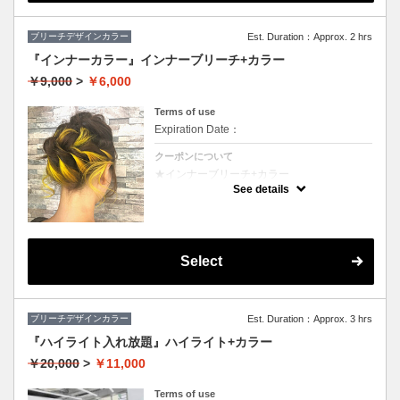
ブリーチデザインカラー
Est. Duration：Approx. 2 hrs
『インナーカラー』インナーブリーチ+カラー
￥9,000
>
￥6,000
Terms of use
Expiration Date：
クーポンについて
★インナーブリーチ+カラー
★カット追加（+2500円）
See details
★耳後ろのインナーのカラーのみです。表面
のカラーも希望の方は（+3000円）
★S/B込み、スタイリング込み
Select
ブリーチデザインカラー
Est. Duration：Approx. 3 hrs
『ハイライト入れ放題』ハイライト+カラー
￥20,000
>
￥11,000
Terms of use