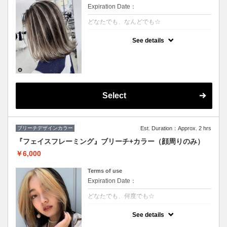
Expiration Date：
どなたでも、なんどでも☆
クーポンについて
See details
★ハイライト入れ放題+カラー
★S/B込み、スタイリング込み
★カット追加（+2500円）
★アディクシーカラー変更（+2000円）
Select
ブリーチデザインカラー
Est. Duration：Approx. 2 hrs
『フェイスフレーミング』ブリーチ+カラー（顔周りのみ）
￥6,000
Terms of use
Expiration Date：
どなたでも、何度でも☆
クーポンについて
See details
★顔周りブリーチ+部分カラー