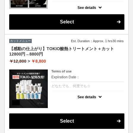
クーポンについて
See details
3回の継続で半年持続するSNSで話題の最新
トリートメント！髪質を綺麗にするだけでは
なく、生えてくる毛にもアプローチ致しま
Select
す。
カットメニュー
Est. Duration：Approx. 1 hrs30 mins
【感動の仕上がり】TOKIO酸熱トリートメント＋カット
12800円→8800円
￥12,800
>
￥8,800
Terms of use
Expiration Date：
どなたでも、何度でも☆
クーポンについて
See details
業界最新TOKIO酸熱インカラミ使用で嫌なボ
リュームダウン！
硬い毛質や多毛の方にお勧めです。癖や広が
りを治すことができます。
アイロンでのストレート仕上げになります。
Select