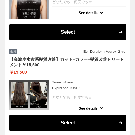
どなたでも、何度でも☆
クーポンについて
See details
[6step]特許技術インカラミによって、圧倒的
な強さ,軽さ,柔らかさ持続力を保ちます。残
留シリコンを除去し、トリートメント効果を
最大限引き出し、あなたの髪の毛を極限まで
Select
綺麗に致します。
全員
Est. Duration：Approx. 2 hrs
【高濃度水素系髪質改善】カット+カラー+髪質改善トリート
メント￥15,500
￥15,500
Terms of use
Expiration Date：
どなたでも、何度でも☆
クーポンについて
See details
3回目以降は半年持続する次世代水素系トリ
ートメント！高濃度水素で抗酸化を促し水分
量を底上げします◎カラーとの相性が抜群
Select
で、今まで見た事が無いような艶が出ます。
◎白髪染+500円