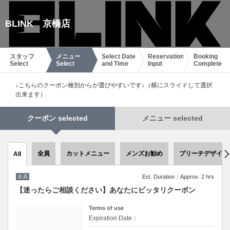
BLINK 京橋店
スタッフ
メニュー
Select Date
Reservation
Booking
Select
Select
and Time
Input
Complete
↓こちらのクーポン種別からが選びやすいです↓（横にスライドして選択
出来ます）
クーポン selected
メニュー selected
全員
カットメニュー
メンズお勧め
ブリーチデザイン
All
全員
Est. Duration：Approx. 2 hrs
【迷ったらご相談ください】あなたにピッタリクーポン
Terms of use
Expiration Date：