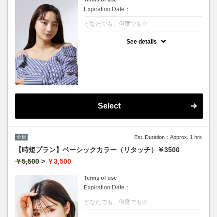
Expiration Date：
どなたでも、何度でも☆
クーポンについて
See details
★男女共に利用可能
★白髪染め可能(+500円）
★シャンプー・ブロー込
★ロング料金無料
Select
全員
Est. Duration：Approx. 1 hrs
【時短プラン】ベーシックカラー（リタッチ）￥3500
￥5,500
>
￥3,500
Terms of use
Expiration Date：
どなたでも、何度でも☆
クーポンについて