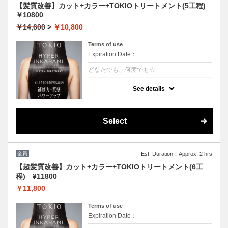
【髪質改善】カット+カラー+TOKIOトリートメント(5工程)
￥10800
￥14,600
>
￥10,800
Terms of use
Expiration Date：
どなたでも、何度でも☆
クーポンについて
See details
[リピート率95％]特許技術インカラミによっ
て、圧倒的な強さ,軽さ,柔らかさ,持続力を保
ちます。本質的な「髪質ケア」で大人気！超
音波や高濃度スチームを使用して髪の毛の奥
Select
深くに浸透して定着
全員
Est. Duration：Approx. 2 hrs
【超髪質改善】カット+カラー+TOKIOトリートメント(6工
程) ¥11800
￥11,800
Terms of use
Expiration Date：