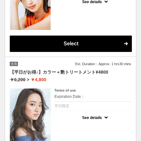
See details
★男女共に利用可能
★根本3センチまで利用可能
★白髪染め可能(＋500円）
★シャンプー・ブロー込
★ロング料金無料
★カット追加不可
Select
全員
Est. Duration：Approx. 1 hrs30 mins
【平日がお得♪】カラー＋艶トリートメント¥4800
￥6,200
>
￥4,800
Terms of use
Expiration Date：
平日限定
クーポンについて
See details
★男女共に利用可能★イタリア製高級トリー
トメント付★ロング料金無料★シャンプー・
ブロー込★カット追加不可★（白髪染め+500
円）