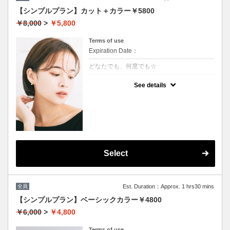
【シンプルプラン】カット＋カラー￥5800
￥8,000
>
￥5,800
Terms of use
Expiration Date：
どなたでも、何度でも☆
クーポンについて
See details
髪の毛に優しいオーガニックカラーでツヤの
ある質感☆
★白髪染め可能
★S/B込み
★ロング料金無
★男女共に利用可能
Select
全員
Est. Duration：Approx. 1 hrs30 mins
【シンプルプラン】ベーシックカラー￥4800
￥6,000
>
￥4,800
Terms of use