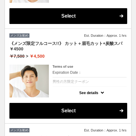
★シャンプー・ブロー・眉毛カットかプチス
パか選んで一つ付きます
眉毛のお手入れもついてるのですっきり爽や
かな印象になります！！
Select
メンズお勧め
Est. Duration：Approx. 1 hrs
《メンズ限定フルコース!!》 カット＋眉毛カット+炭酸スパ
￥4500
￥7,500
>
￥4,500
Terms of use
Expiration Date：
男性の方限定クーポン
クーポンについて
See details
★シャンプー・ブロー・眉毛カット・炭酸ス
パかすべて付きます。
頭皮の健康状態UP
眉毛のお手入れもついてるのですっきり爽や
Select
かな印象になります！！
メンズお勧め
Est. Duration：Approx. 1 hrs