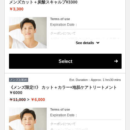
メンズカット＋炭酸スキャルプ¥3300
￥3,300
Terms of use
Expiration Date：
クーポンについて
お得なメンズ限定クーポン☆カットと炭酸ス
キャルプ付き☆
See details
Select
メンズお勧め
Est. Duration：Approx. 1 hrs30 mins
《メンズ限定!!》 カット＋カラー+地肌ケアトリートメント
￥6000
￥11,000
>
￥6,000
Terms of use
Expiration Date：
クーポンについて
◆シャンプー・ブロー込