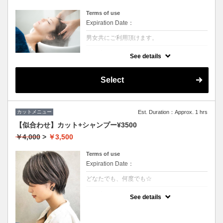
Terms of use
Expiration Date：
男女共にご利用頂けます。
クーポンについて
See details
シャンプー前に専用のクレンジング液を使い
頭皮の皮脂やシリコン汚れを除去させていた
だきます。汗や皮脂などによる地肌の臭いが
Select
しにくくなるので大変おススメです。
カットメニュー
Est. Duration：Approx. 1 hrs
【似合わせ】カット+シャンプー¥3500
￥4,000
>
￥3,500
Terms of use
Expiration Date：
どなたでも、何度でも☆
クーポンについて
See details
★男女ともにご利用可能
★シャンプー・ブロー込