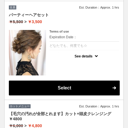
全員
Est. Duration：Approx. 1 hrs
パーティーヘアセット
￥5,500
>
￥3,500
Terms of use
Expiration Date：
どなたでも、何度でも☆
クーポンについて
See details
★ヘアセットにこだわり有り
★フルアップからアレンジ等の最旬スタイル
がいつでも叶う
★結婚式、ちょっとしたお出かけにもご利用
下さい
※ハーフアップ、巻きおろし（－1000円）
※特殊セット→猫耳、リボン、エクステなど
（＋1000円）
Select
※髪飾りのご用意はございませんので、ご自
身でお持ちください。
カットメニュー
Est. Duration：Approx. 1 hrs
【毛穴の汚れが全部とれます】カット+頭皮クレンジング
￥4800
￥6,000
>
￥4,800