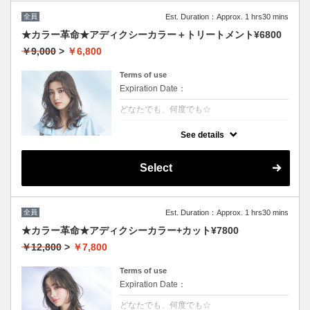
全員
Est. Duration：Approx. 1 hrs30 mins
★カラー革命★アディクシーカラー＋トリートメント¥6800
￥9,000
>
￥6,800
Terms of use
Expiration Date：
どなたでも、何度でも☆
クーポンについて
See details
話題の最新カラーで「柔らかさ」「透明感」
「ツヤ」「手触り」が格段にＵＰ！ダメージ
が1/5のため、綺麗な色味で毎回染められま
Select
す。/ロング料金無/コテ巻無料/当日予約OK
※カット追加可能（+2500円）※前髪や顔周
りだけのカットの場合（＋1000円）
全員
Est. Duration：Approx. 1 hrs30 mins
★カラー革命★アディクシーカラー+カット¥7800
￥12,800
>
￥7,800
Terms of use
Expiration Date：
どなたでも、何度でも☆