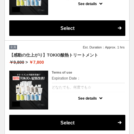
おひとり様１回まで
See details
クーポンについて
業界最新TOKIO酸熱インカラミ使用で嫌なボ
リュームダウン！アイロンでのストレート仕
上げになります。（シャンプーブロー料金込
Select
み）
全員
Est. Duration：Approx. 1 hrs
【感動の仕上がり】TOKIO酸熱トリートメント
￥9,800
>
￥7,800
Terms of use
Expiration Date：
どなたでも、何度でも☆
クーポンについて
See details
業界最新TOKIO酸熱インカラミ使用で嫌なボ
リュームダウン！アイロンでのストレート仕
上げになります。（シャンプーブロー料金込
み）
Select