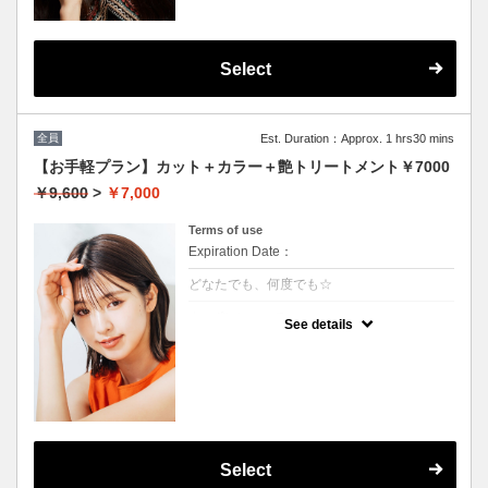
Select
全員
Est. Duration：Approx. 1 hrs30 mins
【お手軽プラン】カット＋カラー＋艶トリートメント￥7000
￥9,600
>
￥7,000
Terms of use
Expiration Date：
どなたでも、何度でも☆
クーポンについて
See details
髪の毛に優しいオーガニックカラーでツヤの
ある質感
★イタリヤ製高級トリートメント付
★男女共に利用可能
★白髪染め可能（＋500円）
★ロング料金無料
★シャンプー・ブロー込
Select