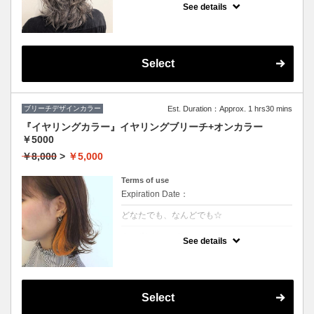
や、鮮やかな色をご希望の方はコレ♪
See details
グラデーション、インナーカラーもこちらで
す
※カット追加（+2500円）
※S/B込
※髪の状態によりご利用いただけない場合が
ございます。
Select
ブリーチデザインカラー
Est. Duration：Approx. 1 hrs30 mins
『イヤリングカラー』イヤリングブリーチ+オンカラー
￥5000
￥8,000
>
￥5,000
Terms of use
Expiration Date：
どなたでも、なんどでも☆
クーポンについて
See details
★片耳横どちらかのブリーチ+カラー
★カット追加（+2500円）
★全体カラー追加（+3000円）
★片耳追加（+1500円）
★S/B込み、スタイリング込み
Select