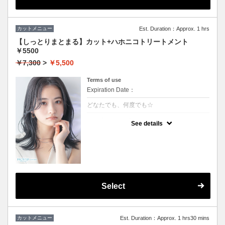
カットメニュー
Est. Duration：Approx. 1 hrs
【しっとりまとまる】カット+ハホニコトリートメント
￥5500
￥7,300
>
￥5,500
Terms of use
Expiration Date：
どなたでも、何度でも☆
クーポンについて
See details
しっとり感ハリコシ感を兼ね備え、髪の内部
から表面までを全てを改善します。持続力抜
群、艶感、手触り一級品です。
★３stepのハホニコトリートメント付き
★男女ともにご利用可能
★シャンプー・ブロー込
Select
カットメニュー
Est. Duration：Approx. 1 hrs30 mins