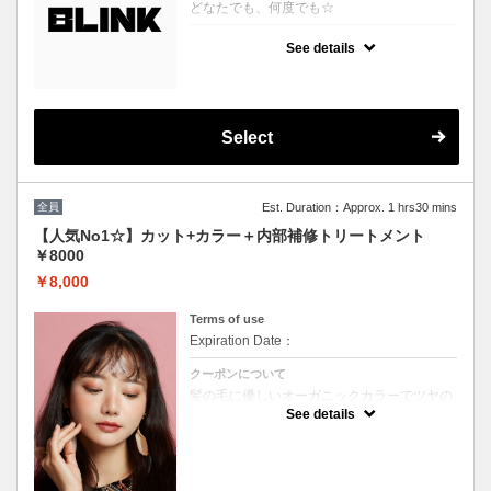
どなたでも、何度でも☆
クーポンについて
See details
どのクーポンを選べばいいか分からない、そ
んな方に♪
プロの目線でぴったりのスタイルやカラーを
提案させていただきます！
※ブリーチを悩まれている方は必ずブリーチ
ボタンをご選択ください。
Select
※縮毛矯正を悩まれている方は必ず縮毛矯正
ボタンをご選択ください。
（選択されていない場合はお時間の関係上当
日ご来店頂いても施術が出来ません）
全員
Est. Duration：Approx. 1 hrs30 mins
【人気No1☆】カット+カラー＋内部補修トリートメント
￥8000
￥8,000
Terms of use
Expiration Date：
クーポンについて
髪の毛に優しいオーガニックカラーでツヤの
ある質感★内部補修トリートメント付 ★白髪
See details
染め可能（※白髪染め＋500円）★ロング料
金無料★シャンプー・ブロー込