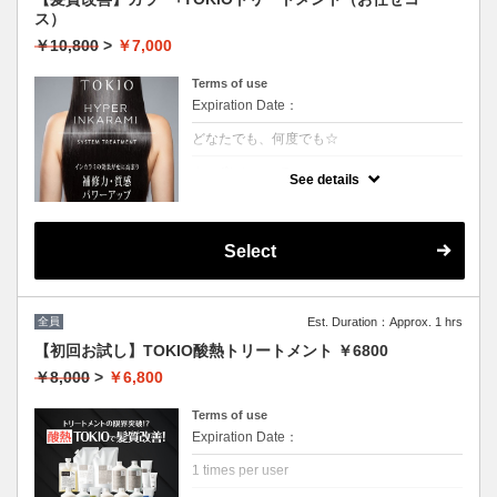
ス）
￥10,800
>
￥7,000
Terms of use
Expiration Date：
どなたでも、何度でも☆
クーポンについて
See details
特許技術インカラミによって、圧倒的な強
さ・軽さ・柔らかさ・持続力を保ちます。ダ
メージ具合を見て、トリートメントを調合し
ます。
Select
本質的な「髪質ケア」で大人気！
（3~4step）※カット追加可能（+2500円）
★男女共に利用可能
★白髪染め可能（＋500円）
★シャンプー・ブロー込
全員
Est. Duration：Approx. 1 hrs
★ロング料金無料
【初回お試し】TOKIO酸熱トリートメント ￥6800
￥8,000
>
￥6,800
Terms of use
Expiration Date：
1 times per user