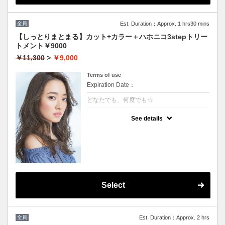
全員
Est. Duration：Approx. 1 hrs30 mins
【しっとりまとまる】カット+カラー＋ハホニコ3stepトリー
トメント￥9000
￥11,300
>
￥9,000
Terms of use
Expiration Date：
どなたでも、何度でも☆
クーポンについて
See details
髪の毛に優しいオーガニックカラーでツヤの
ある質感★内部補修ハホニコ3stepトリート
メント付 ★白髪染め可能（※白髪染め＋500
円）★ロング料金無料★シャンプー・ブロー
込
Select
全員
Est. Duration：Approx. 2 hrs