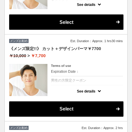
★ブリーチを除くカラー付き
See details
★地肌ケアで地肌が引き締まると髪の根元が
立ち上がり最高
Select
メンズお勧め
Est. Duration：Approx. 1 hrs30 mins
《メンズ限定!!》 カット＋デザインパーマ￥7700
￥10,000
>
￥7,700
Terms of use
Expiration Date：
男性の方限定クーポン
クーポンについて
See details
◆シャンプー・ブロー込
★ボリュームがほしい、スタイリングも楽に
したい方におススメ♪
※ツイスト、スパイラルの場合は別途＋3000
Select
円
メンズお勧め
Est. Duration：Approx. 2 hrs