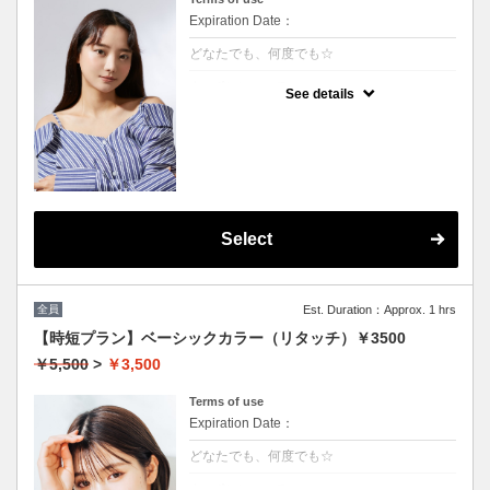
Expiration Date：
どなたでも、何度でも☆
クーポンについて
See details
★男女共に利用可能
★白髪染め可能(+500円）
★シャンプー・ブロー込
★ロング料金無料
Select
全員
Est. Duration：Approx. 1 hrs
【時短プラン】ベーシックカラー（リタッチ）￥3500
￥5,500
>
￥3,500
Terms of use
Expiration Date：
どなたでも、何度でも☆
クーポンについて