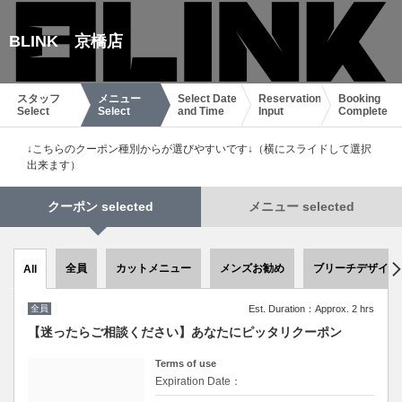
BLINK 京橋店
スタッフ
メニュー
Select Date
Reservation
Booking
Select
Select
and Time
Input
Complete
↓こちらのクーポン種別からが選びやすいです↓（横にスライドして選択
出来ます）
クーポン selected
メニュー selected
全員
カットメニュー
メンズお勧め
ブリーチデザイン
All
全員
Est. Duration：Approx. 2 hrs
【迷ったらご相談ください】あなたにピッタリクーポン
Terms of use
Expiration Date：