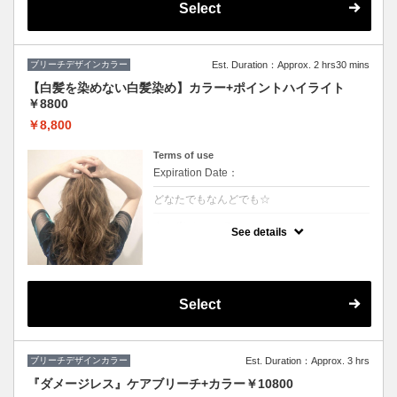
Select
ブリーチデザインカラー
Est. Duration：Approx. 2 hrs30 mins
【白髪を染めない白髪染め】カラー+ポイントハイライト
￥8800
￥8,800
Terms of use
Expiration Date：
どなたでもなんどでも☆
クーポンについて
See details
白髪をぼかしてキレイに明るくしていくこと
ができます♪極細のハイライトを入れること
で伸びても白髪が気になりにくくなります！
ハイライトと全体カラーの料金込みでお得♪
(カット追加＋2500円）
Select
ブリーチデザインカラー
Est. Duration：Approx. 3 hrs
『ダメージレス』ケアブリーチ+カラー￥10800