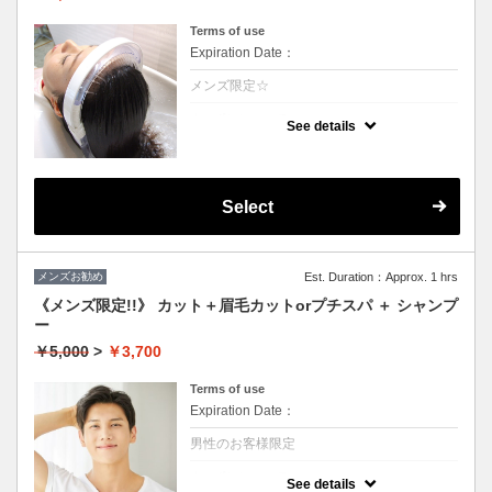
Terms of use
Expiration Date：
メンズ限定☆
クーポンについて
See details
温かい高濃度炭酸泉が髪を絶えず包み込み言
葉に表せない心地よさが得られます。至福の
時間をお楽しみ下さい。1日過ごすと気にな
る頭皮の匂いなどもなくなります☆（髪の毛
に付着しているカルシュウムを除去すること
Select
により根本の立ち上がりが凄いです）
メンズお勧め
Est. Duration：Approx. 1 hrs
《メンズ限定!!》 カット＋眉毛カットorプチスパ ＋ シャンプ
ー
￥5,000
>
￥3,700
Terms of use
Expiration Date：
男性のお客様限定
クーポンについて
See details