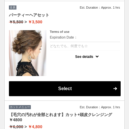
全員
Est. Duration：Approx. 1 hrs
パーティーヘアセット
￥5,500
>
￥3,500
Terms of use
Expiration Date：
どなたでも、何度でも☆
クーポンについて
See details
★ヘアセットにこだわり有り
★フルアップからアレンジ等の最旬スタイル
がいつでも叶う
★結婚式、ちょっとしたお出かけにもご利用
下さい
※ハーフアップ、巻きおろし（－1000円）
※特殊セット→猫耳、リボン、エクステなど
（＋1000円）
Select
※髪飾りのご用意はございませんので、ご自
身でお持ちください。
カットメニュー
Est. Duration：Approx. 1 hrs
【毛穴の汚れが全部とれます】カット+頭皮クレンジング
￥4800
￥6,000
>
￥4,800