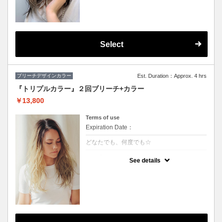
★カット追加（+2500円）
★顔周りのデザインカラーのみです。全体の
カラーも希望の方は（+3000円）
★S/B込み、スタイリング込み
Select
ブリーチデザインカラー
Est. Duration：Approx. 4 hrs
『トリプルカラー』２回ブリーチ+カラー
￥13,800
Terms of use
Expiration Date：
どなたでも、何度でも☆
クーポンについて
See details
ハーフモデルや外国人の様な透明感のある色
や、鮮やかな色をご希望の方に♪グラデーシ
ョンなどもこちら！※S/B込 ※髪の状態によ
りご利用できない場合が有ります。（カット
追加＋2500円）