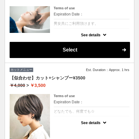
Terms of use
Expiration Date：
男女共にご利用頂けます。
クーポンについて
See details
シャンプー前に専用のクレンジング液を使い
頭皮の皮脂やシリコン汚れを除去させていた
だきます。汗や皮脂などによる地肌の臭いが
Select
しにくくなるので大変おススメです。
カットメニュー
Est. Duration：Approx. 1 hrs
【似合わせ】カット+シャンプー¥3500
￥4,000
>
￥3,500
Terms of use
Expiration Date：
どなたでも、何度でも☆
クーポンについて
See details
★男女ともにご利用可能
★シャンプー・ブロー込