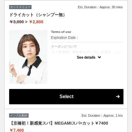
カットメニュー
Est. Duration：Approx. 30 mins
ドライカット（シャンプー無）
￥3,000
>
￥2,800
Terms of use
Expiration Date：
クーポンについて
※ご来店時に整髪料が付いている場合、シャ
ンプーを追加していただく場合がございま
See details
す。（＋1000円）
★男女ともにご利用可能
★ブロー込
Select
メンズお勧め
Est. Duration：Approx. 1 hrs
【京橋初！新感覚スパ】MEGAMIスパ+カット￥7400
￥7,400