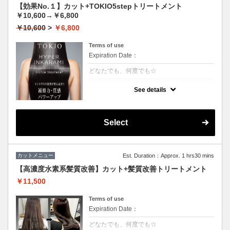
【効果No.１】カット+TOKIO5stepトリートメント
￥10,600→￥6,800
￥10,600
>
￥6,800
Terms of use
Expiration Date：
どなたでも、何度でも☆
クーポンについて
See details
【5step】特許技術インカラミによって、圧
倒的な強さ・軽さ・柔らかさ・持続力◎本質
的な「髪質ケア」で大人気！★男女共に利用
可能★S/B込★ロング料金無料
Select
カットメニュー
Est. Duration：Approx. 1 hrs30 mins
【高濃度水素系髪質改善】カット+髪質改善トリートメント
￥11,500
Terms of use
Expiration Date：
どなたでも、何度でも☆