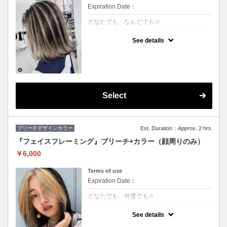
Expiration Date：
どなたでも、なんどでも☆
クーポンについて
See details
★ハイライト入れ放題+カラー
★S/B込み、スタイリング込み
★カット追加（+2500円）
★アディクシーカラー変更（+2000円）
Select
ブリーチデザインカラー
Est. Duration：Approx. 2 hrs
『フェイスフレーミング』ブリーチ+カラー（顔周りのみ）
￥6,000
Terms of use
Expiration Date：
どなたでも、何度でも☆
クーポンについて
See details
★顔周りブリーチ+部分カラー