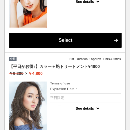
See details
★男女共に利用可能
★根本3センチまで利用可能
★白髪染め可能(＋500円）
★シャンプー・ブロー込
★ロング料金無料
★カット追加不可
Select
全員
Est. Duration：Approx. 1 hrs30 mins
【平日がお得♪】カラー＋艶トリートメント¥4800
￥6,200
>
￥4,800
Terms of use
Expiration Date：
平日限定
クーポンについて
See details
★男女共に利用可能★イタリア製高級トリー
トメント付★ロング料金無料★シャンプー・
ブロー込★カット追加不可★（白髪染め+500
円）