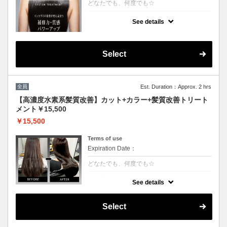
どなたでも、何度でも☆
クーポンについて
See details
[6step]特許技術インカラミによって、圧倒的
な強さ,軽さ,柔らかさ持続力を保ちます。残
留シリコンを除去し、トリートメント効果を
最大限引き出し、あなたの髪の毛を極限まで
Select
綺麗に致します。
全員
Est. Duration：Approx. 2 hrs
【高濃度水素系髪質改善】カット+カラー+髪質改善トリート
メント￥15,500
￥15,500
Terms of use
Expiration Date：
どなたでも、何度でも☆
クーポンについて
See details
3回目以降は半年持続する次世代水素系トリ
ートメント！高濃度水素で抗酸化を促し水分
量を底上げします◎カラーとの相性が抜群
Select
で、今まで見た事が無いような艶が出ます。
◎白髪染+500円