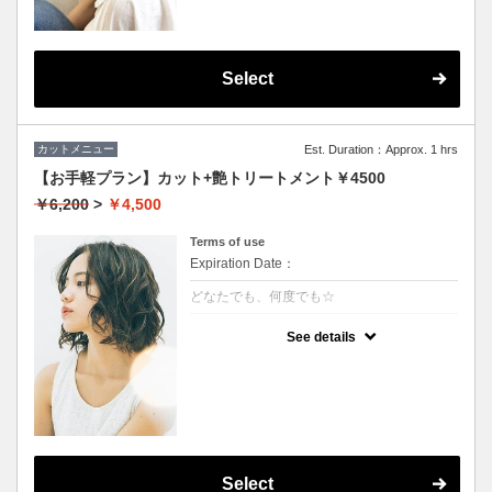
Select
カットメニュー
Est. Duration：Approx. 1 hrs
【お手軽プラン】カット+艶トリートメント￥4500
￥6,200
>
￥4,500
Terms of use
Expiration Date：
どなたでも、何度でも☆
クーポンについて
See details
★イタリヤ製の高級トリートメント付
★男女ともにご利用可能
★ロング料金無料
★シャンプー・ブロー込
Select