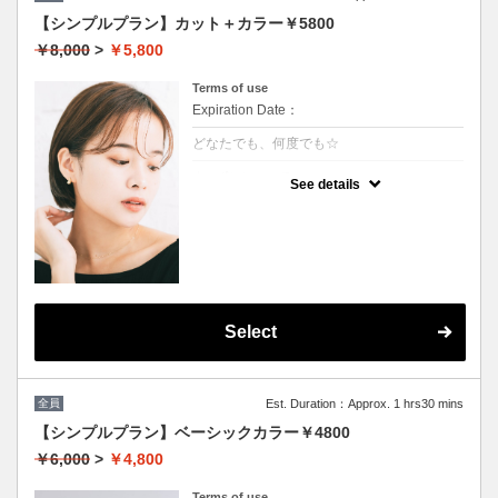
【シンプルプラン】カット＋カラー￥5800
￥8,000
>
￥5,800
Terms of use
Expiration Date：
どなたでも、何度でも☆
クーポンについて
See details
髪の毛に優しいオーガニックカラーでツヤの
ある質感☆
★白髪染め可能
★S/B込み
★ロング料金無
★男女共に利用可能
Select
全員
Est. Duration：Approx. 1 hrs30 mins
【シンプルプラン】ベーシックカラー￥4800
￥6,000
>
￥4,800
Terms of use