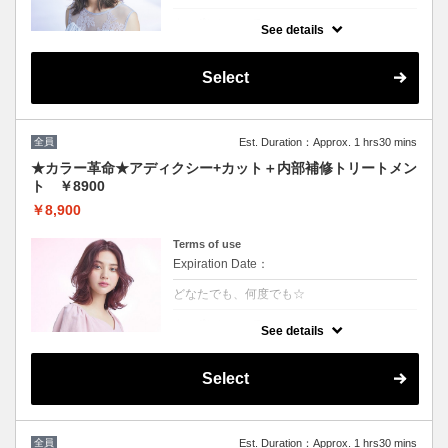
クーポンについて
See details
話題の最新カラーで「柔らかさ」「透明感」
「ツヤ」「手触り」が格段にＵＰ！ダメージ
が1/5のため、綺麗な色味で毎回染められま
Select
す。
★男女ともにご利用可能
★ロング料金無
★シャンプー・ブロー込
全員
Est. Duration：Approx. 1 hrs30 mins
★カラー革命★アディクシー+カット＋内部補修トリートメン
ト ￥8900
￥8,900
Terms of use
Expiration Date：
どなたでも、何度でも☆
クーポンについて
See details
★新クーポン★話題の最新カラーで「柔らか
さ」「透明感」「ツヤ」「手触り」が格段に
UP！ダメージが1/5のため、綺麗な色味を毎
Select
回染められます。 パサつきを抑えまとまりの
良い艶髪へ導きます
全員
Est. Duration：Approx. 1 hrs30 mins