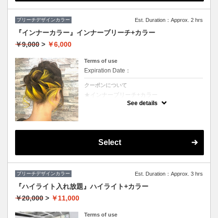
ブリーチデザインカラー
Est. Duration：Approx. 2 hrs
『インナーカラー』インナーブリーチ+カラー
￥9,000
>
￥6,000
Terms of use
Expiration Date：
クーポンについて
★インナーブリーチ+カラー
★カット追加（+2500円）
See details
★耳後ろのインナーのカラーのみです。表面
のカラーも希望の方は（+3000円）
★S/B込み、スタイリング込み
Select
ブリーチデザインカラー
Est. Duration：Approx. 3 hrs
『ハイライト入れ放題』ハイライト+カラー
￥20,000
>
￥11,000
Terms of use