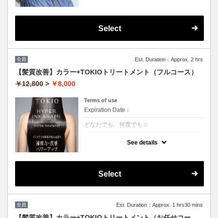
Select
全員
Est. Duration：Approx. 2 hrs
【髪質改善】カラー+TOKIOトリートメント（フルコース）
￥12,800
>
￥8,000
Terms of use
Expiration Date：
どなたでも、何度でも☆
クーポンについて
See details
特許技術インカラミによって、圧倒的な強
さ・軽さ・柔らかさ・持続力を保ちます。本
質的な「髪質ケア」で大人気！（５step）※
カット追加可能（+2500円）
Select
★男女共に利用可能
★白髪染め可能（＋500円）
★シャンプー・ブロー込
★ロング料金無料
全員
Est. Duration：Approx. 1 hrs30 mins
【髪質改善】カラー+TOKIOトリートメント（お任せコー