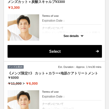
メンズカット＋炭酸スキャルプ¥3300
￥3,300
Terms of use
Expiration Date：
クーポンについて
お得なメンズ限定クーポン☆カットと炭酸ス
キャルプ付き☆
See details
Select
メンズお勧め
Est. Duration：Approx. 1 hrs30 mins
《メンズ限定!!》 カット＋カラー+地肌ケアトリートメント
￥6000
￥11,000
>
￥6,000
Terms of use
Expiration Date：
クーポンについて
◆シャンプー・ブロー込