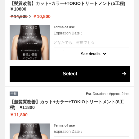
【髪質改善】カット+カラー+TOKIOトリートメント(5工程)
￥10800
￥14,600
>
￥10,800
Terms of use
Expiration Date：
どなたでも、何度でも☆
クーポンについて
See details
[リピート率95％]特許技術インカラミによっ
て、圧倒的な強さ,軽さ,柔らかさ,持続力を保
ちます。本質的な「髪質ケア」で大人気！超
音波や高濃度スチームを使用して髪の毛の奥
Select
深くに浸透して定着
全員
Est. Duration：Approx. 2 hrs
【超髪質改善】カット+カラー+TOKIOトリートメント(6工
程) ¥11800
￥11,800
Terms of use
Expiration Date：