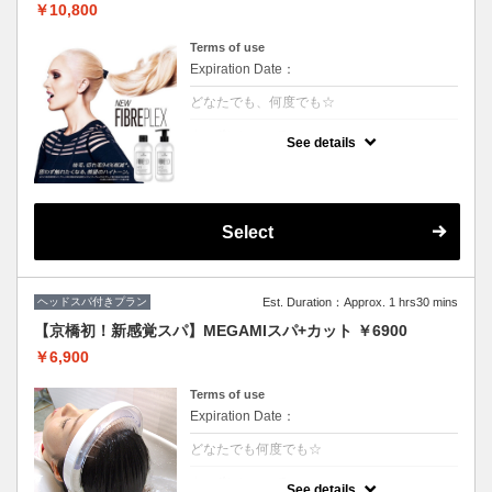
￥10,800
Terms of use
Expiration Date：
どなたでも、何度でも☆
クーポンについて
See details
枝毛、切れ毛98%削減*。強さ、芯時代。フ
ァイバープレックスブリーチ
カット追加2500円
Select
ヘッドスパ付きプラン
Est. Duration：Approx. 1 hrs30 mins
【京橋初！新感覚スパ】MEGAMIスパ+カット ￥6900
￥6,900
Terms of use
Expiration Date：
どなたでも何度でも☆
クーポンについて
See details