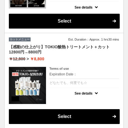
クーポンについて
See details
3回の継続で半年持続するSNSで話題の最新
トリートメント！髪質を綺麗にするだけでは
なく、生えてくる毛にもアプローチ致しま
Select
す。
カットメニュー
Est. Duration：Approx. 1 hrs30 mins
【感動の仕上がり】TOKIO酸熱トリートメント＋カット
12800円→8800円
￥12,800
>
￥8,800
Terms of use
Expiration Date：
どなたでも、何度でも☆
クーポンについて
See details
業界最新TOKIO酸熱インカラミ使用で嫌なボ
リュームダウン！
硬い毛質や多毛の方にお勧めです。癖や広が
りを治すことができます。
アイロンでのストレート仕上げになります。
Select