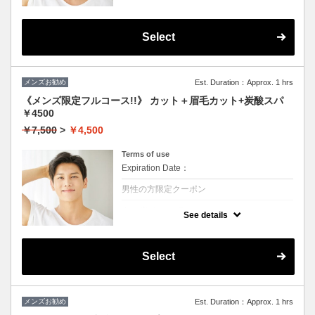
★シャンプー・ブロー・眉毛カットかプチス
パか選んで一つ付きます
眉毛のお手入れもついてるのですっきり爽や
かな印象になります！！
Select
メンズお勧め
Est. Duration：Approx. 1 hrs
《メンズ限定フルコース!!》 カット＋眉毛カット+炭酸スパ
￥4500
￥7,500
>
￥4,500
Terms of use
Expiration Date：
男性の方限定クーポン
クーポンについて
See details
★シャンプー・ブロー・眉毛カット・炭酸ス
パかすべて付きます。
頭皮の健康状態UP
眉毛のお手入れもついてるのですっきり爽や
Select
かな印象になります！！
メンズお勧め
Est. Duration：Approx. 1 hrs