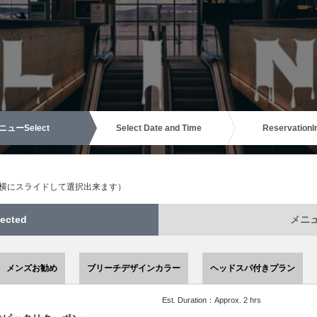
ニュー
Select
Select Date and Time
Reservation
I
（横にスライドして選択出来ます）
ected
メニュー
メンズお勧め
ブリーチデザインカラー
ヘッドスパ付きプラン
Est. Duration：Approx. 2 hrs