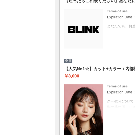
【迷ったらご相談ください】あなた
Terms of use
Expiration Date
どなたでも、何
クーポンについて
どのクーポンを
プロの目線でぴ
※ブリーチを悩
※縮毛矯正を悩
（選択されてい
全員
【人気No1☆】カット+カラー＋内部
￥8,000
Terms of use
Expiration Date
クーポンについて
髪の毛に優しい
白髪染め可能（※