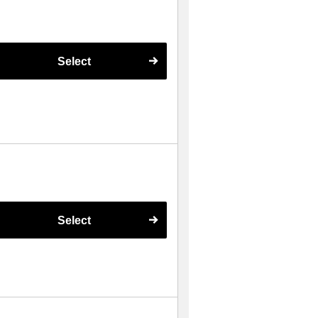
Select
Select