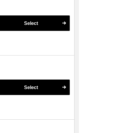
Select
Select