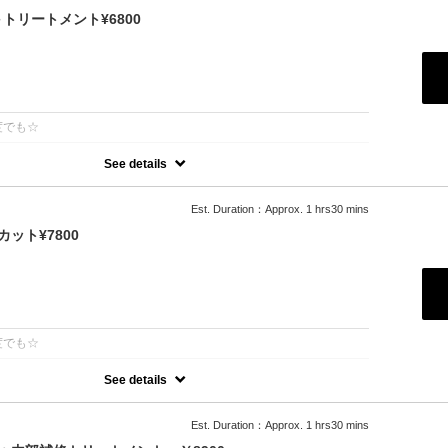
リートメント¥6800
：
度でも☆
See details
ーで「柔らかさ」「透明感」「ツヤ」「手触り」が格段にＵＰ！ダメ
め、綺麗な色味で毎回染められます。/ロング料金無/コテ巻無料/当日予
Est. Duration：Approx. 1 hrs30 mins
（+2500円）※前髪や顔周りだけのカットの場合（＋1000円）
ット¥7800
：
度でも☆
See details
ーで「柔らかさ」「透明感」「ツヤ」「手触り」が格段にＵＰ！ダメ
め、綺麗な色味で毎回染められます。
利用可能
Est. Duration：Approx. 1 hrs30 mins
ブロー込