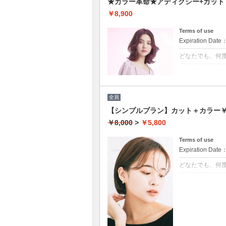
★カラー革命★アディクシー+カット
￥8,900
Terms of use
Expiration Date
どなたでも、何
クーポンについて
★新クーポン★
段にUP！ダメー
とまりの良い艶
全員
【シンプルプラン】カット＋カラー￥5
￥8,000
>
￥5,800
Terms of use
Expiration Date
どなたでも、何
クーポンについて
髪の毛に優しい
★白髪染め可能
★S/B込み
★ロング料金無
★男女共に利用