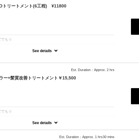
トリートメント(6工程) ¥11800
：
度でも☆
See details
許技術インカラミによって、圧倒的な強さ,軽さ,柔らかさ持続力を保ちます。
除去し、トリートメント効果を最大限引き出し、あなたの髪の毛を極
します。
Est. Duration：Approx. 2 hrs
ー+髪質改善トリートメント￥15,500
：
度でも☆
See details
年持続する次世代水素系トリートメント！高濃度水素で抗酸化を促し
します◎カラーとの相性が抜群で、今まで見た事が無いような艶が出
00円
Est. Duration：Approx. 1 hrs30 mins