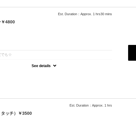
Est. Duration：Approx. 1 hrs30 mins
4800
：
度でも☆
See details
可能
500円）
ブロー込
料
Est. Duration：Approx. 1 hrs
タッチ）￥3500