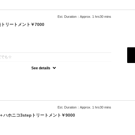
Est. Duration：Approx. 1 hrs30 mins
トリートメント￥7000
：
度でも☆
See details
オーガニックカラーでツヤのある質感
級トリートメント付
可能
＋500円）
料
ブロー込
Est. Duration：Approx. 1 hrs30 mins
ハホニコ3stepトリートメント￥9000