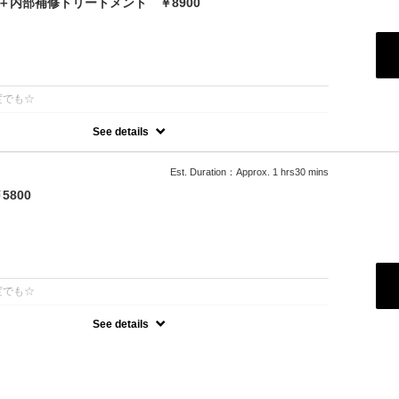
＋内部補修トリートメント ￥8900
：
度でも☆
See details
話題の最新カラーで「柔らかさ」「透明感」「ツヤ」「手触り」が格
ジが1/5のため、綺麗な色味を毎回染められます。 パサつきを抑えま
髪へ導きます
Est. Duration：Approx. 1 hrs30 mins
800
：
度でも☆
See details
オーガニックカラーでツヤのある質感☆
可能