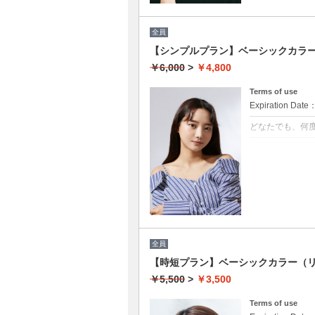
全員
【シンプルプラン】ベーシックカラー￥
￥6,000
>
￥4,800
Terms of use
Expiration Date
どなたでも、何
クーポンについて
★男女共に利用
★白髪染め可能(+
★シャンプー・
★ロング料金無
全員
【時短プラン】ベーシックカラー（リ
￥5,500
>
￥3,500
Terms of use