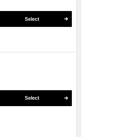
Select
Select