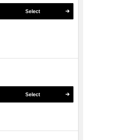
Select
Select