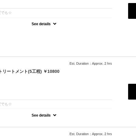
：
度でも☆
See details
ーガニックカラーでツヤのある質感★内部補修ハホニコ3stepトリー
髪染め可能（※白髪染め＋500円）★ロング料金無料★シャンプー・
Est. Duration：Approx. 2 hrs
リートメント(5工程) ￥10800
：
度でも☆
See details
％]特許技術インカラミによって、圧倒的な強さ,軽さ,柔らかさ,持続力を
的な「髪質ケア」で大人気！超音波や高濃度スチームを使用して髪の
透して定着
Est. Duration：Approx. 2 hrs