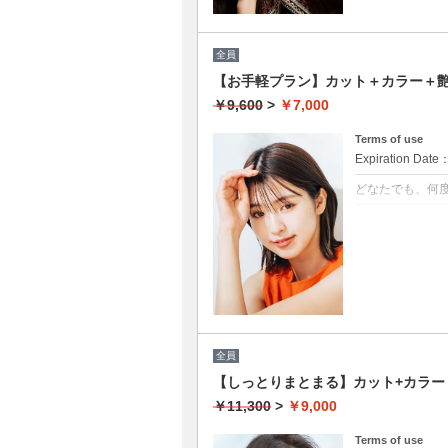
全員
【お手軽プラン】カット＋カラー＋艶
￥9,600
>
￥7,000
Terms of use
Expiration Date
どなたでも、何
クーポンについて
髪の毛に優しい
★イタリヤ製高
★男女共に利用
★白髪染め可能（
★ロング料金無
★シャンプー・
全員
【しっとりまとまる】カット+カラー＋
￥11,300
>
￥9,000
Terms of use