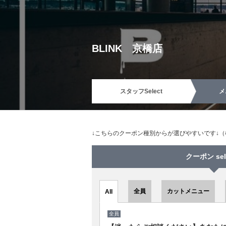
BLINK 京橋店
スタッフ
Select
メ
↓こちらのクーポン種別からが選びやすいです↓
クーポン sel
全員
カットメニュー
All
全員