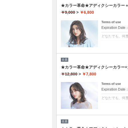
★カラー革命★アディクシーカラー＋ト
￥9,000
>
￥6,800
Terms of use
Expiration Date
どなたでも、何
クーポンについて
話題の最新カラ
ージが1/5のた
約OK
全員
※カット追加可能
★カラー革命★アディクシーカラー+カ
￥12,800
>
￥7,800
Terms of use
Expiration Date
どなたでも、何
クーポンについて
話題の最新カラ
ージが1/5のた
★男女ともにご
全員
★ロング料金無
★シャンプー・