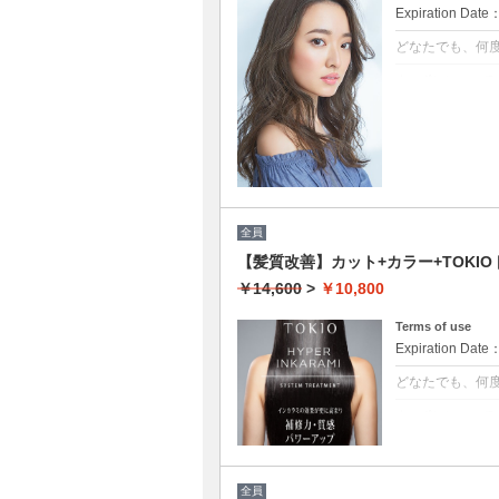
Expiration Date
どなたでも、何
クーポンについて
髪の毛に優しいオ
トメント付 ★白
ブロー込
全員
【髪質改善】カット+カラー+TOKIOト
￥14,600
>
￥10,800
Terms of use
Expiration Date
どなたでも、何
クーポンについて
[リピート率95
保ちます。本質
毛の奥深くに浸
全員