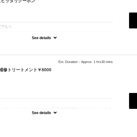
にピッタリクーポン
：
度でも☆
See details
選べばいいか分からない、そんな方に♪
ったりのスタイルやカラーを提案させていただきます！
まれている方は必ずブリーチボタンをご選択ください。
まれている方は必ず縮毛矯正ボタンをご選択ください。
ない場合はお時間の関係上当日ご来店頂いても施術が出来ません）
Est. Duration：Approx. 1 hrs30 mins
補修トリートメント￥8000
：
オーガニックカラーでツヤのある質感★内部補修トリートメント付 ★
白髪染め＋500円）★ロング料金無料★シャンプー・ブロー込
See details