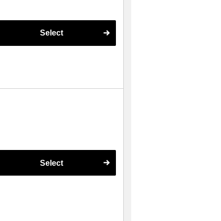
Select
Select