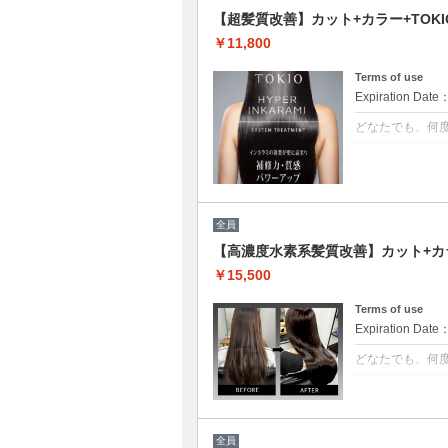
【超髪質改善】カット+カラー+TOKIO
￥11,800
Terms of use
Expiration Date
どなたでも、何
クーポンについて
[6step]特
残留シリコンを
限まで綺麗に致
全員
【高濃度水素系髪質改善】カット+カラ
￥15,500
Terms of use
Expiration Date
どなたでも、何
クーポンについて
3回目以降は半
水分量を底上げ
ます。◎白髪染+5
全員