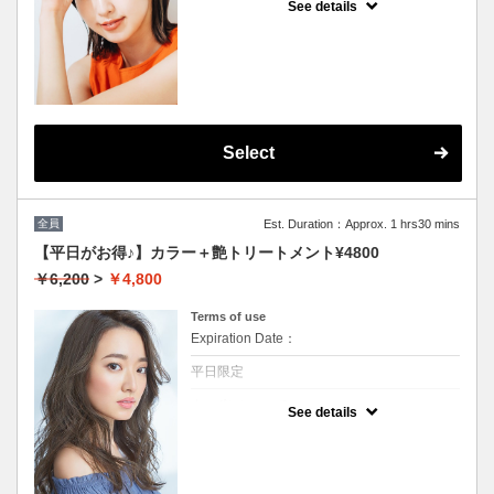
See details
★男女共に利用可能
★根本3センチまで利用可能
★白髪染め可能(＋500円）
★シャンプー・ブロー込
★ロング料金無料
★カット追加不可
Select
全員
Est. Duration：Approx. 1 hrs30 mins
【平日がお得♪】カラー＋艶トリートメント¥4800
￥6,200
>
￥4,800
Terms of use
Expiration Date：
平日限定
クーポンについて
See details
★男女共に利用可能★イタリア製高級トリー
トメント付★ロング料金無料★シャンプー・
ブロー込★カット追加不可★（白髪染め+500
円）