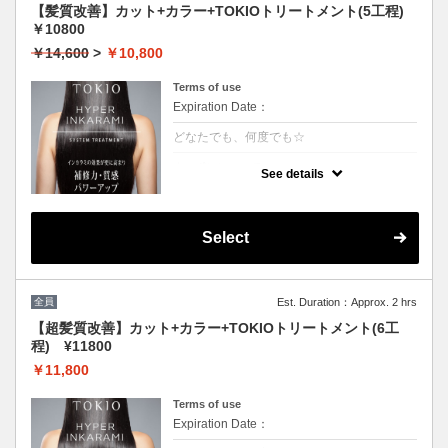
【髪質改善】カット+カラー+TOKIOトリートメント(5工程)
￥10800
￥14,600
>
￥10,800
Terms of use
Expiration Date：
どなたでも、何度でも☆
クーポンについて
See details
[リピート率95％]特許技術インカラミによっ
て、圧倒的な強さ,軽さ,柔らかさ,持続力を保
ちます。本質的な「髪質ケア」で大人気！超
音波や高濃度スチームを使用して髪の毛の奥
Select
深くに浸透して定着
全員
Est. Duration：Approx. 2 hrs
【超髪質改善】カット+カラー+TOKIOトリートメント(6工
程) ¥11800
￥11,800
Terms of use
Expiration Date：