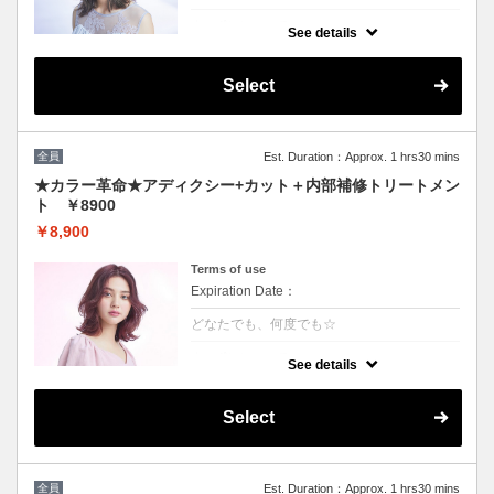
クーポンについて
See details
話題の最新カラーで「柔らかさ」「透明感」
「ツヤ」「手触り」が格段にＵＰ！ダメージ
が1/5のため、綺麗な色味で毎回染められま
Select
す。
★男女ともにご利用可能
★ロング料金無
★シャンプー・ブロー込
全員
Est. Duration：Approx. 1 hrs30 mins
★カラー革命★アディクシー+カット＋内部補修トリートメン
ト ￥8900
￥8,900
Terms of use
Expiration Date：
どなたでも、何度でも☆
クーポンについて
See details
★新クーポン★話題の最新カラーで「柔らか
さ」「透明感」「ツヤ」「手触り」が格段に
UP！ダメージが1/5のため、綺麗な色味を毎
Select
回染められます。 パサつきを抑えまとまりの
良い艶髪へ導きます
全員
Est. Duration：Approx. 1 hrs30 mins