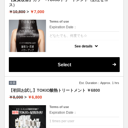
ス）
￥10,800
>
￥7,000
Terms of use
Expiration Date：
どなたでも、何度でも☆
クーポンについて
See details
特許技術インカラミによって、圧倒的な強
さ・軽さ・柔らかさ・持続力を保ちます。ダ
メージ具合を見て、トリートメントを調合し
ます。
Select
本質的な「髪質ケア」で大人気！
（3~4step）※カット追加可能（+2500円）
★男女共に利用可能
★白髪染め可能（＋500円）
★シャンプー・ブロー込
全員
Est. Duration：Approx. 1 hrs
★ロング料金無料
【初回お試し】TOKIO酸熱トリートメント ￥6800
￥8,000
>
￥6,800
Terms of use
Expiration Date：
1 times per user