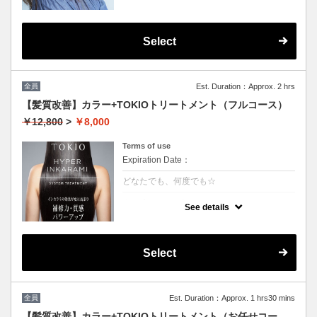
Select
全員
Est. Duration：Approx. 2 hrs
【髪質改善】カラー+TOKIOトリートメント（フルコース）
￥12,800
>
￥8,000
Terms of use
Expiration Date：
どなたでも、何度でも☆
クーポンについて
See details
特許技術インカラミによって、圧倒的な強
さ・軽さ・柔らかさ・持続力を保ちます。本
質的な「髪質ケア」で大人気！（５step）※
カット追加可能（+2500円）
Select
★男女共に利用可能
★白髪染め可能（＋500円）
★シャンプー・ブロー込
★ロング料金無料
全員
Est. Duration：Approx. 1 hrs30 mins
【髪質改善】カラー+TOKIOトリートメント（お任せコー