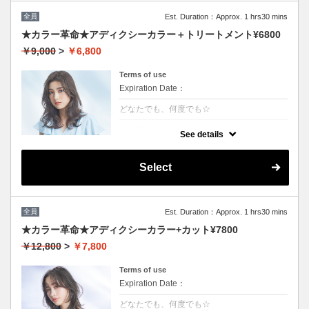
全員
Est. Duration：Approx. 1 hrs30 mins
★カラー革命★アディクシーカラー＋トリートメント¥6800
￥9,000
>
￥6,800
Terms of use
Expiration Date：
どなたでも、何度でも☆
クーポンについて
See details
話題の最新カラーで「柔らかさ」「透明感」
「ツヤ」「手触り」が格段にＵＰ！ダメージ
が1/5のため、綺麗な色味で毎回染められま
Select
す。/ロング料金無/コテ巻無料/当日予約OK
※カット追加可能（+2500円）※前髪や顔周
りだけのカットの場合（＋1000円）
全員
Est. Duration：Approx. 1 hrs30 mins
★カラー革命★アディクシーカラー+カット¥7800
￥12,800
>
￥7,800
Terms of use
Expiration Date：
どなたでも、何度でも☆