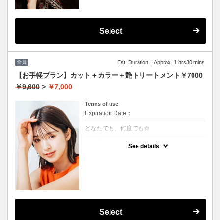
Select
全員
Est. Duration：Approx. 1 hrs30 mins
【お手軽プラン】カット＋カラー＋艶トリートメント￥7000
￥9,600
>
￥7,000
Terms of use
Expiration Date：
どなたでも、何度でも☆
クーポンについて
See details
髪の毛に優しいオーガニックカラーでツヤの
ある質感
★イタリヤ製高級トリートメント付
★男女共に利用可能
★白髪染め可能（＋500円）
★ロング料金無料
★シャンプー・ブロー込
Select