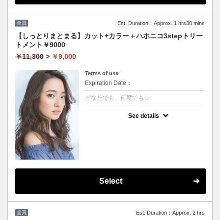
全員
Est. Duration：Approx. 1 hrs30 mins
【しっとりまとまる】カット+カラー＋ハホニコ3stepトリー
トメント￥9000
￥11,300
>
￥9,000
Terms of use
Expiration Date：
どなたでも、何度でも☆
クーポンについて
See details
髪の毛に優しいオーガニックカラーでツヤの
ある質感★内部補修ハホニコ3stepトリート
メント付 ★白髪染め可能（※白髪染め＋500
円）★ロング料金無料★シャンプー・ブロー
込
Select
全員
Est. Duration：Approx. 2 hrs