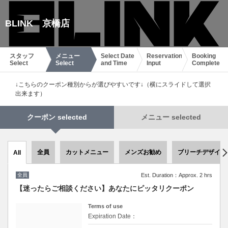
BLINK 京橋店
スタッフ
メニュー
Select Date
Reservation
Booking
Select
Select
and Time
Input
Complete
↓こちらのクーポン種別からが選びやすいです↓（横にスライドして選択
出来ます）
クーポン selected
メニュー selected
全員
カットメニュー
メンズお勧め
ブリーチデザイン
All
全員
Est. Duration：Approx. 2 hrs
【迷ったらご相談ください】あなたにピッタリクーポン
Terms of use
Expiration Date：