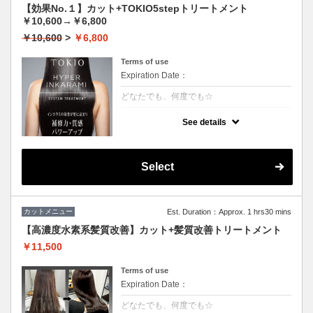
【効果No.１】カット+TOKIO5stepトリートメント
￥10,600→￥6,800
￥10,600
>
￥6,800
Terms of use
Expiration Date：
どなたでも、何度でも☆
クーポンについて
See details
【5step】特許技術インカラミによって、圧
倒的な強さ・軽さ・柔らかさ・持続力◎本質
的な「髪質ケア」で大人気！★男女共に利用
可能★S/B込★ロング料金無料
Select
カットメニュー
Est. Duration：Approx. 1 hrs30 mins
【高濃度水素系髪質改善】カット+髪質改善トリートメント
￥11,500
Terms of use
Expiration Date：
どなたでも、何度でも☆