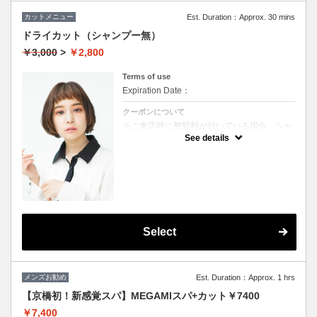
カットメニュー
Est. Duration：Approx. 30 mins
ドライカット（シャンプー無）
￥3,000
>
￥2,800
Terms of use
Expiration Date：
クーポンについて
※ご来店時に整髪料が付いている場合、シャ
ンプーを追加していただく場合がございま
See details
す。（＋1000円）
★男女ともにご利用可能
★ブロー込
Select
メンズお勧め
Est. Duration：Approx. 1 hrs
【京橋初！新感覚スパ】MEGAMIスパ+カット￥7400
￥7,400