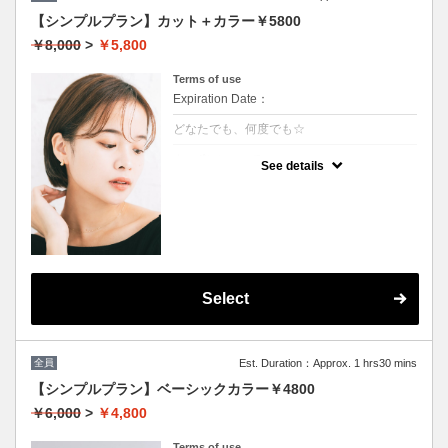
【シンプルプラン】カット＋カラー￥5800
￥8,000
>
￥5,800
Terms of use
Expiration Date：
どなたでも、何度でも☆
クーポンについて
See details
髪の毛に優しいオーガニックカラーでツヤの
ある質感☆
★白髪染め可能
★S/B込み
★ロング料金無
★男女共に利用可能
Select
全員
Est. Duration：Approx. 1 hrs30 mins
【シンプルプラン】ベーシックカラー￥4800
￥6,000
>
￥4,800
Terms of use