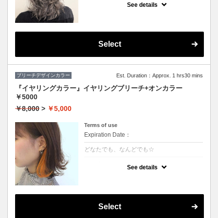
や、鮮やかな色をご希望の方はコレ♪
See details
グラデーション、インナーカラーもこちらで
す
※カット追加（+2500円）
※S/B込
※髪の状態によりご利用いただけない場合が
ございます。
Select
ブリーチデザインカラー
Est. Duration：Approx. 1 hrs30 mins
『イヤリングカラー』イヤリングブリーチ+オンカラー
￥5000
￥8,000
>
￥5,000
Terms of use
Expiration Date：
どなたでも、なんどでも☆
クーポンについて
See details
★片耳横どちらかのブリーチ+カラー
★カット追加（+2500円）
★全体カラー追加（+3000円）
★片耳追加（+1500円）
★S/B込み、スタイリング込み
Select