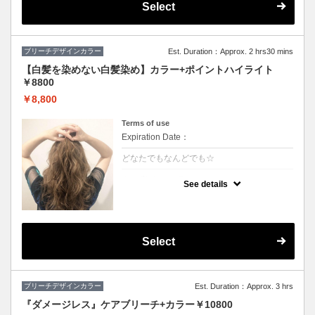
Select
ブリーチデザインカラー
Est. Duration：Approx. 2 hrs30 mins
【白髪を染めない白髪染め】カラー+ポイントハイライト
￥8800
￥8,800
Terms of use
Expiration Date：
どなたでもなんどでも☆
クーポンについて
See details
白髪をぼかしてキレイに明るくしていくこと
ができます♪極細のハイライトを入れること
で伸びても白髪が気になりにくくなります！
ハイライトと全体カラーの料金込みでお得♪
(カット追加＋2500円）
Select
ブリーチデザインカラー
Est. Duration：Approx. 3 hrs
『ダメージレス』ケアブリーチ+カラー￥10800