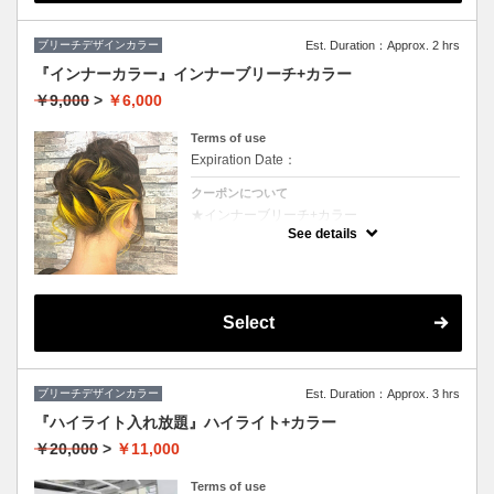
ブリーチデザインカラー
Est. Duration：Approx. 2 hrs
『インナーカラー』インナーブリーチ+カラー
￥9,000
>
￥6,000
Terms of use
Expiration Date：
クーポンについて
★インナーブリーチ+カラー
★カット追加（+2500円）
See details
★耳後ろのインナーのカラーのみです。表面
のカラーも希望の方は（+3000円）
★S/B込み、スタイリング込み
Select
ブリーチデザインカラー
Est. Duration：Approx. 3 hrs
『ハイライト入れ放題』ハイライト+カラー
￥20,000
>
￥11,000
Terms of use