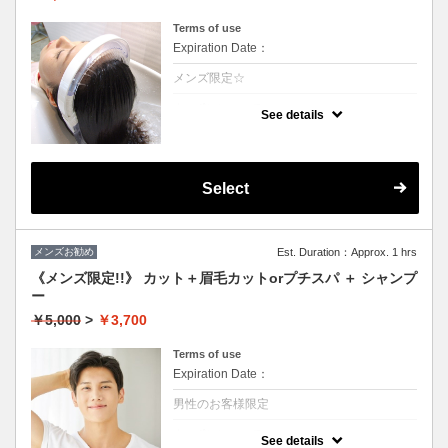
Terms of use
Expiration Date：
メンズ限定☆
クーポンについて
See details
温かい高濃度炭酸泉が髪を絶えず包み込み言
葉に表せない心地よさが得られます。至福の
時間をお楽しみ下さい。1日過ごすと気にな
る頭皮の匂いなどもなくなります☆（髪の毛
に付着しているカルシュウムを除去すること
Select
により根本の立ち上がりが凄いです）
メンズお勧め
Est. Duration：Approx. 1 hrs
《メンズ限定!!》 カット＋眉毛カットorプチスパ ＋ シャンプ
ー
￥5,000
>
￥3,700
Terms of use
Expiration Date：
男性のお客様限定
クーポンについて
See details