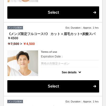
★シャンプー・ブロー・眉毛カットかプチス
パか選んで一つ付きます
眉毛のお手入れもついてるのですっきり爽や
かな印象になります！！
Select
メンズお勧め
Est. Duration：Approx. 1 hrs
《メンズ限定フルコース!!》 カット＋眉毛カット+炭酸スパ
￥4500
￥7,500
>
￥4,500
Terms of use
Expiration Date：
男性の方限定クーポン
クーポンについて
See details
★シャンプー・ブロー・眉毛カット・炭酸ス
パかすべて付きます。
頭皮の健康状態UP
眉毛のお手入れもついてるのですっきり爽や
Select
かな印象になります！！
メンズお勧め
Est. Duration：Approx. 1 hrs