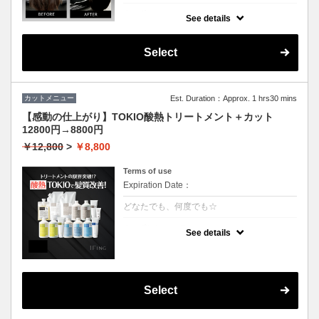
クーポンについて
See details
3回の継続で半年持続するSNSで話題の最新
トリートメント！髪質を綺麗にするだけでは
なく、生えてくる毛にもアプローチ致しま
Select
す。
カットメニュー
Est. Duration：Approx. 1 hrs30 mins
【感動の仕上がり】TOKIO酸熱トリートメント＋カット
12800円→8800円
￥12,800
>
￥8,800
Terms of use
Expiration Date：
どなたでも、何度でも☆
クーポンについて
See details
業界最新TOKIO酸熱インカラミ使用で嫌なボ
リュームダウン！
硬い毛質や多毛の方にお勧めです。癖や広が
りを治すことができます。
アイロンでのストレート仕上げになります。
Select