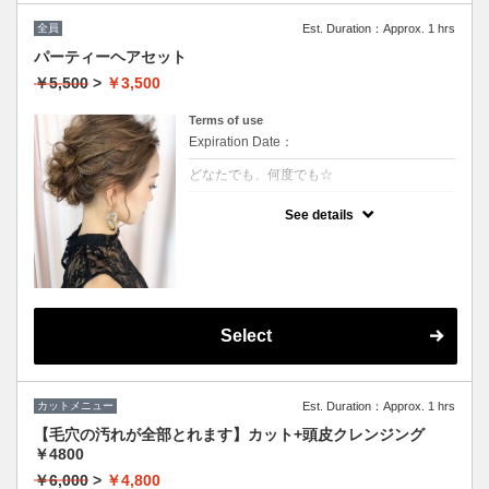
全員
Est. Duration：Approx. 1 hrs
パーティーヘアセット
￥5,500
>
￥3,500
Terms of use
Expiration Date：
どなたでも、何度でも☆
クーポンについて
See details
★ヘアセットにこだわり有り
★フルアップからアレンジ等の最旬スタイル
がいつでも叶う
★結婚式、ちょっとしたお出かけにもご利用
下さい
※ハーフアップ、巻きおろし（－1000円）
※特殊セット→猫耳、リボン、エクステなど
（＋1000円）
Select
※髪飾りのご用意はございませんので、ご自
身でお持ちください。
カットメニュー
Est. Duration：Approx. 1 hrs
【毛穴の汚れが全部とれます】カット+頭皮クレンジング
￥4800
￥6,000
>
￥4,800