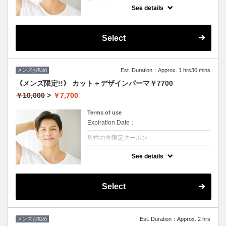
★ブリーチを除くカラー付き
See details
★地肌ケアで地肌が引き締まると髪の根元が
立ち上がり最高
Select
メンズお勧め
Est. Duration：Approx. 1 hrs30 mins
《メンズ限定!!》 カット＋デザインパーマ￥7700
￥10,000
>
￥7,700
Terms of use
Expiration Date：
男性の方限定クーポン
クーポンについて
See details
◆シャンプー・ブロー込
★ボリュームがほしい、スタイリングも楽に
したい方におススメ♪
※ツイスト、スパイラルの場合は別途＋3000
Select
円
メンズお勧め
Est. Duration：Approx. 2 hrs