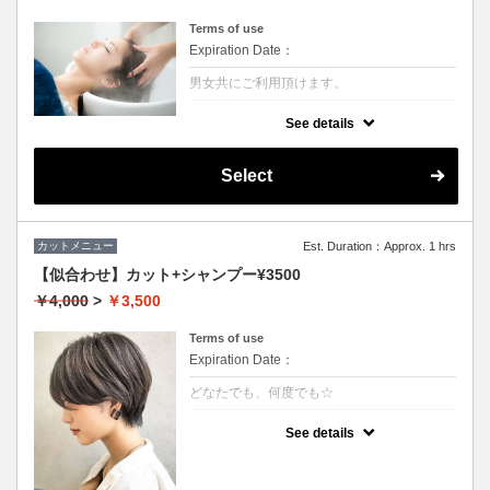
Terms of use
Expiration Date：
男女共にご利用頂けます。
クーポンについて
See details
シャンプー前に専用のクレンジング液を使い
頭皮の皮脂やシリコン汚れを除去させていた
だきます。汗や皮脂などによる地肌の臭いが
Select
しにくくなるので大変おススメです。
カットメニュー
Est. Duration：Approx. 1 hrs
【似合わせ】カット+シャンプー¥3500
￥4,000
>
￥3,500
Terms of use
Expiration Date：
どなたでも、何度でも☆
クーポンについて
See details
★男女ともにご利用可能
★シャンプー・ブロー込