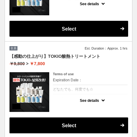
おひとり様１回まで
See details
クーポンについて
業界最新TOKIO酸熱インカラミ使用で嫌なボ
リュームダウン！アイロンでのストレート仕
上げになります。（シャンプーブロー料金込
Select
み）
全員
Est. Duration：Approx. 1 hrs
【感動の仕上がり】TOKIO酸熱トリートメント
￥9,800
>
￥7,800
Terms of use
Expiration Date：
どなたでも、何度でも☆
クーポンについて
See details
業界最新TOKIO酸熱インカラミ使用で嫌なボ
リュームダウン！アイロンでのストレート仕
上げになります。（シャンプーブロー料金込
み）
Select