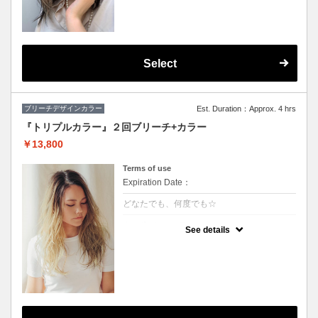
★カット追加（+2500円）
★顔周りのデザインカラーのみです。全体の
カラーも希望の方は（+3000円）
★S/B込み、スタイリング込み
Select
ブリーチデザインカラー
Est. Duration：Approx. 4 hrs
『トリプルカラー』２回ブリーチ+カラー
￥13,800
Terms of use
Expiration Date：
どなたでも、何度でも☆
クーポンについて
See details
ハーフモデルや外国人の様な透明感のある色
や、鮮やかな色をご希望の方に♪グラデーシ
ョンなどもこちら！※S/B込 ※髪の状態によ
りご利用できない場合が有ります。（カット
追加＋2500円）