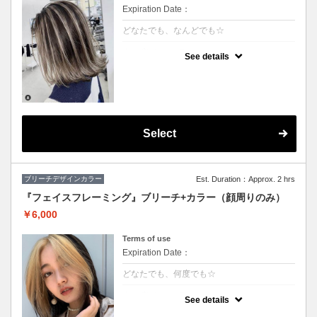
Expiration Date：
どなたでも、なんどでも☆
クーポンについて
See details
★ハイライト入れ放題+カラー
★S/B込み、スタイリング込み
★カット追加（+2500円）
★アディクシーカラー変更（+2000円）
Select
ブリーチデザインカラー
Est. Duration：Approx. 2 hrs
『フェイスフレーミング』ブリーチ+カラー（顔周りのみ）
￥6,000
Terms of use
Expiration Date：
どなたでも、何度でも☆
クーポンについて
See details
★顔周りブリーチ+部分カラー