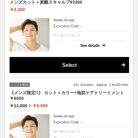
メンズカット＋炭酸スキャルプ¥3300
￥3,300
Terms of use
Expiration Date：
クーポンについて
お得なメンズ限定クーポン☆カットと炭酸ス
キャルプ付き☆
See details
Select
メンズお勧め
Est. Duration：Approx. 1 hrs30 mins
《メンズ限定!!》 カット＋カラー+地肌ケアトリートメント
￥6000
￥11,000
>
￥6,000
Terms of use
Expiration Date：
クーポンについて
◆シャンプー・ブロー込