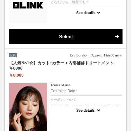
どなたでも、何度でも☆
クーポンについて
See details
どのクーポンを選べばいいか分からない、そ
んな方に♪
プロの目線でぴったりのスタイルやカラーを
提案させていただきます！
※ブリーチを悩まれている方は必ずブリーチ
ボタンをご選択ください。
Select
※縮毛矯正を悩まれている方は必ず縮毛矯正
ボタンをご選択ください。
（選択されていない場合はお時間の関係上当
日ご来店頂いても施術が出来ません）
全員
Est. Duration：Approx. 1 hrs30 mins
【人気No1☆】カット+カラー＋内部補修トリートメント
￥8000
￥8,000
Terms of use
Expiration Date：
クーポンについて
髪の毛に優しいオーガニックカラーでツヤの
ある質感★内部補修トリートメント付 ★白髪
See details
染め可能（※白髪染め＋500円）★ロング料
金無料★シャンプー・ブロー込