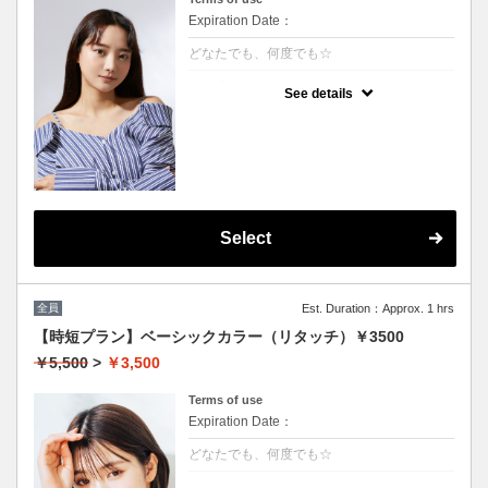
Expiration Date：
どなたでも、何度でも☆
クーポンについて
See details
★男女共に利用可能
★白髪染め可能(+500円）
★シャンプー・ブロー込
★ロング料金無料
Select
全員
Est. Duration：Approx. 1 hrs
【時短プラン】ベーシックカラー（リタッチ）￥3500
￥5,500
>
￥3,500
Terms of use
Expiration Date：
どなたでも、何度でも☆
クーポンについて