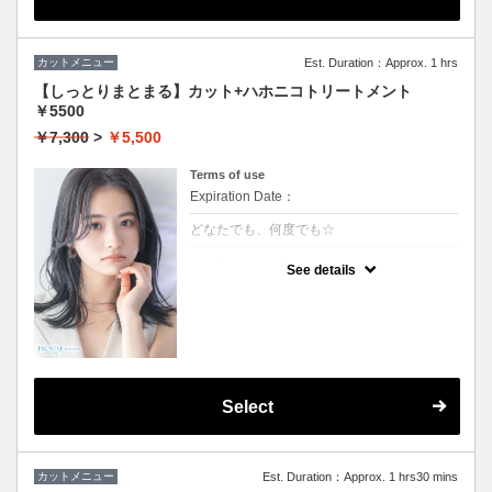
カットメニュー
Est. Duration：Approx. 1 hrs
【しっとりまとまる】カット+ハホニコトリートメント
￥5500
￥7,300
>
￥5,500
Terms of use
Expiration Date：
どなたでも、何度でも☆
クーポンについて
See details
しっとり感ハリコシ感を兼ね備え、髪の内部
から表面までを全てを改善します。持続力抜
群、艶感、手触り一級品です。
★３stepのハホニコトリートメント付き
★男女ともにご利用可能
★シャンプー・ブロー込
Select
カットメニュー
Est. Duration：Approx. 1 hrs30 mins