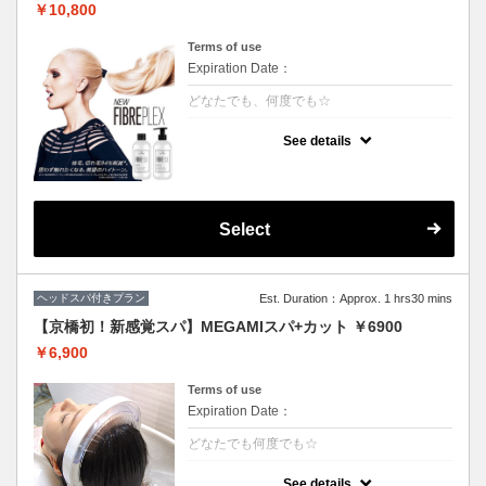
￥10,800
Terms of use
Expiration Date：
どなたでも、何度でも☆
クーポンについて
See details
枝毛、切れ毛98%削減*。強さ、芯時代。フ
ァイバープレックスブリーチ
カット追加2500円
Select
ヘッドスパ付きプラン
Est. Duration：Approx. 1 hrs30 mins
【京橋初！新感覚スパ】MEGAMIスパ+カット ￥6900
￥6,900
Terms of use
Expiration Date：
どなたでも何度でも☆
クーポンについて
See details