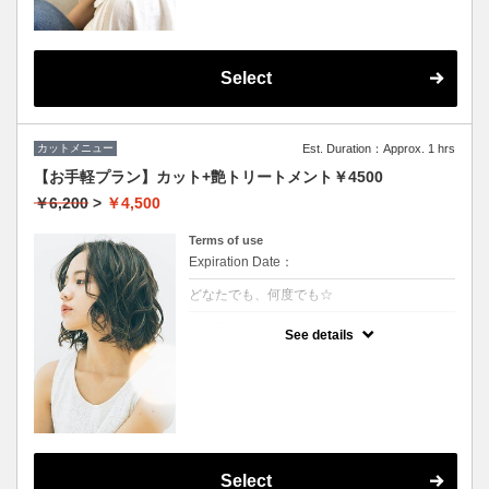
Select
カットメニュー
Est. Duration：Approx. 1 hrs
【お手軽プラン】カット+艶トリートメント￥4500
￥6,200
>
￥4,500
Terms of use
Expiration Date：
どなたでも、何度でも☆
クーポンについて
See details
★イタリヤ製の高級トリートメント付
★男女ともにご利用可能
★ロング料金無料
★シャンプー・ブロー込
Select