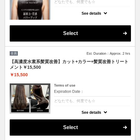
どなたでも、何度でも☆
クーポンについて
See details
[6step]特許技術インカラミによって、圧倒的
な強さ,軽さ,柔らかさ持続力を保ちます。残
留シリコンを除去し、トリートメント効果を
最大限引き出し、あなたの髪の毛を極限まで
Select
綺麗に致します。
全員
Est. Duration：Approx. 2 hrs
【高濃度水素系髪質改善】カット+カラー+髪質改善トリート
メント￥15,500
￥15,500
Terms of use
Expiration Date：
どなたでも、何度でも☆
クーポンについて
See details
3回目以降は半年持続する次世代水素系トリ
ートメント！高濃度水素で抗酸化を促し水分
量を底上げします◎カラーとの相性が抜群
Select
で、今まで見た事が無いような艶が出ます。
◎白髪染+500円