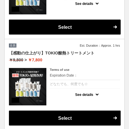
おひとり様１回まで
See details
クーポンについて
業界最新TOKIO酸熱インカラミ使用で嫌なボ
リュームダウン！アイロンでのストレート仕
上げになります。（シャンプーブロー料金込
Select
み）
全員
Est. Duration：Approx. 1 hrs
【感動の仕上がり】TOKIO酸熱トリートメント
￥9,800
>
￥7,800
Terms of use
Expiration Date：
どなたでも、何度でも☆
クーポンについて
See details
業界最新TOKIO酸熱インカラミ使用で嫌なボ
リュームダウン！アイロンでのストレート仕
上げになります。（シャンプーブロー料金込
み）
Select