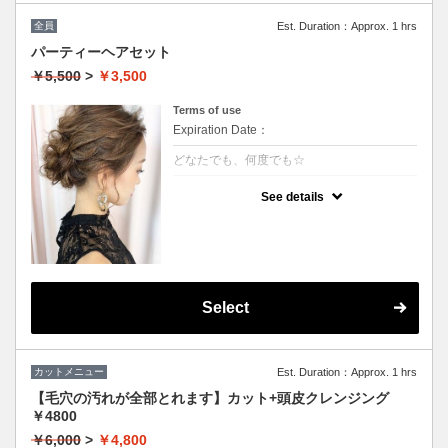
全員
Est. Duration：Approx. 1 hrs
パーティーヘアセット
￥5,500
>
￥3,500
Terms of use
Expiration Date：
どなたでも、何度でも☆
クーポンについて
See details
★ヘアセットにこだわり有り
★フルアップからアレンジ等の最旬スタイル
がいつでも叶う
★結婚式、ちょっとしたお出かけにもご利用
下さい
※ハーフアップ、巻きおろし（－1000円）
※特殊セット→猫耳、リボン、エクステなど
（＋1000円）
Select
※髪飾りのご用意はございませんので、ご自
身でお持ちください。
カットメニュー
Est. Duration：Approx. 1 hrs
【毛穴の汚れが全部とれます】カット+頭皮クレンジング
￥4800
￥6,000
>
￥4,800