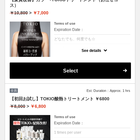
ス）
￥10,800
>
￥7,000
Terms of use
Expiration Date：
どなたでも、何度でも☆
クーポンについて
See details
特許技術インカラミによって、圧倒的な強
さ・軽さ・柔らかさ・持続力を保ちます。ダ
メージ具合を見て、トリートメントを調合し
ます。
Select
本質的な「髪質ケア」で大人気！
（3~4step）※カット追加可能（+2500円）
★男女共に利用可能
★白髪染め可能（＋500円）
★シャンプー・ブロー込
全員
Est. Duration：Approx. 1 hrs
★ロング料金無料
【初回お試し】TOKIO酸熱トリートメント ￥6800
￥8,000
>
￥6,800
Terms of use
Expiration Date：
1 times per user