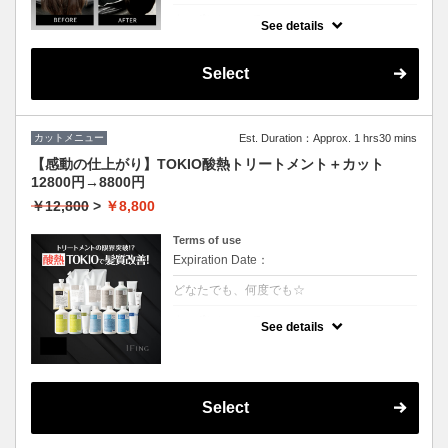
クーポンについて
See details
3回の継続で半年持続するSNSで話題の最新
トリートメント！髪質を綺麗にするだけでは
なく、生えてくる毛にもアプローチ致しま
Select
す。
カットメニュー
Est. Duration：Approx. 1 hrs30 mins
【感動の仕上がり】TOKIO酸熱トリートメント＋カット
12800円→8800円
￥12,800
>
￥8,800
Terms of use
Expiration Date：
どなたでも、何度でも☆
クーポンについて
See details
業界最新TOKIO酸熱インカラミ使用で嫌なボ
リュームダウン！
硬い毛質や多毛の方にお勧めです。癖や広が
りを治すことができます。
アイロンでのストレート仕上げになります。
Select