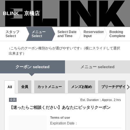
BLINK 京橋店
スタッフ
メニュー
Select Date
Reservation
Booking
Select
Select
and Time
Input
Complete
↓こちらのクーポン種別からが選びやすいです↓（横にスライドして選択
出来ます）
クーポン selected
メニュー selected
全員
カットメニュー
メンズお勧め
ブリーチデザイン
All
全員
Est. Duration：Approx. 2 hrs
【迷ったらご相談ください】あなたにピッタリクーポン
Terms of use
Expiration Date：