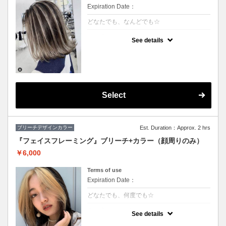
Expiration Date：
どなたでも、なんどでも☆
クーポンについて
See details
★ハイライト入れ放題+カラー
★S/B込み、スタイリング込み
★カット追加（+2500円）
★アディクシーカラー変更（+2000円）
Select
ブリーチデザインカラー
Est. Duration：Approx. 2 hrs
『フェイスフレーミング』ブリーチ+カラー（顔周りのみ）
￥6,000
Terms of use
Expiration Date：
どなたでも、何度でも☆
クーポンについて
See details
★顔周りブリーチ+部分カラー