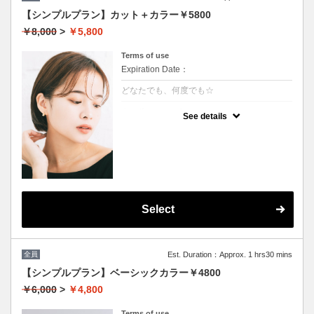
【シンプルプラン】カット＋カラー￥5800
￥8,000
>
￥5,800
Terms of use
Expiration Date：
どなたでも、何度でも☆
クーポンについて
See details
髪の毛に優しいオーガニックカラーでツヤの
ある質感☆
★白髪染め可能
★S/B込み
★ロング料金無
★男女共に利用可能
Select
全員
Est. Duration：Approx. 1 hrs30 mins
【シンプルプラン】ベーシックカラー￥4800
￥6,000
>
￥4,800
Terms of use