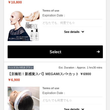
￥10,800
Terms of use
Expiration Date：
どなたでも、何度でも☆
クーポンについて
See details
枝毛、切れ毛98%削減*。強さ、芯時代。フ
ァイバープレックスブリーチ
カット追加2500円
Select
ヘッドスパ付きプラン
Est. Duration：Approx. 1 hrs30 mins
【京橋初！新感覚スパ】MEGAMIスパ+カット ￥6900
￥6,900
Terms of use
Expiration Date：
どなたでも何度でも☆
クーポンについて
See details