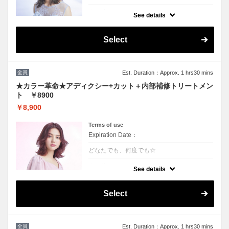
クーポンについて
See details
話題の最新カラーで「柔らかさ」「透明感」
「ツヤ」「手触り」が格段にＵＰ！ダメージ
が1/5のため、綺麗な色味で毎回染められま
Select
す。
★男女ともにご利用可能
★ロング料金無
★シャンプー・ブロー込
全員
Est. Duration：Approx. 1 hrs30 mins
★カラー革命★アディクシー+カット＋内部補修トリートメン
ト ￥8900
￥8,900
Terms of use
Expiration Date：
どなたでも、何度でも☆
クーポンについて
See details
★新クーポン★話題の最新カラーで「柔らか
さ」「透明感」「ツヤ」「手触り」が格段に
UP！ダメージが1/5のため、綺麗な色味を毎
Select
回染められます。 パサつきを抑えまとまりの
良い艶髪へ導きます
全員
Est. Duration：Approx. 1 hrs30 mins