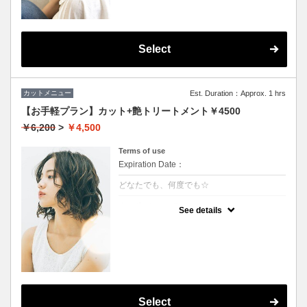
Select
カットメニュー
Est. Duration：Approx. 1 hrs
【お手軽プラン】カット+艶トリートメント￥4500
￥6,200
>
￥4,500
Terms of use
Expiration Date：
どなたでも、何度でも☆
クーポンについて
See details
★イタリヤ製の高級トリートメント付
★男女ともにご利用可能
★ロング料金無料
★シャンプー・ブロー込
Select