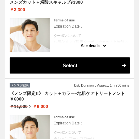
メンズカット＋炭酸スキャルプ¥3300
￥3,300
Terms of use
Expiration Date：
クーポンについて
お得なメンズ限定クーポン☆カットと炭酸ス
キャルプ付き☆
See details
Select
メンズお勧め
Est. Duration：Approx. 1 hrs30 mins
《メンズ限定!!》 カット＋カラー+地肌ケアトリートメント
￥6000
￥11,000
>
￥6,000
Terms of use
Expiration Date：
クーポンについて
◆シャンプー・ブロー込