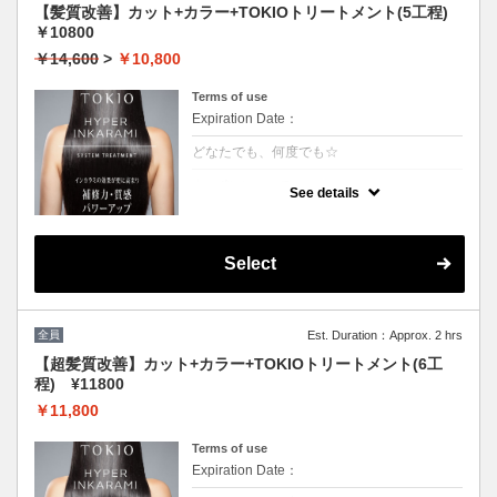
【髪質改善】カット+カラー+TOKIOトリートメント(5工程)
￥10800
￥14,600
>
￥10,800
Terms of use
Expiration Date：
どなたでも、何度でも☆
クーポンについて
See details
[リピート率95％]特許技術インカラミによっ
て、圧倒的な強さ,軽さ,柔らかさ,持続力を保
ちます。本質的な「髪質ケア」で大人気！超
音波や高濃度スチームを使用して髪の毛の奥
Select
深くに浸透して定着
全員
Est. Duration：Approx. 2 hrs
【超髪質改善】カット+カラー+TOKIOトリートメント(6工
程) ¥11800
￥11,800
Terms of use
Expiration Date：