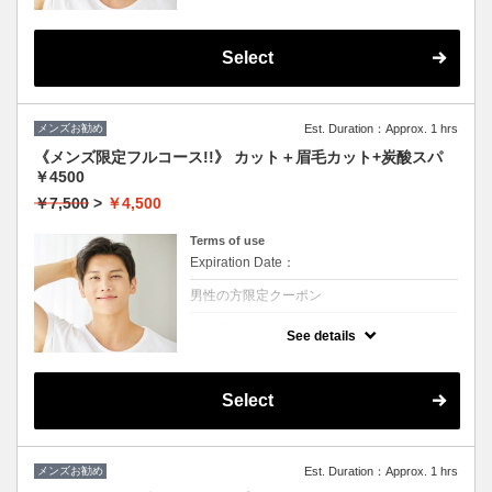
★シャンプー・ブロー・眉毛カットかプチス
パか選んで一つ付きます
眉毛のお手入れもついてるのですっきり爽や
かな印象になります！！
Select
メンズお勧め
Est. Duration：Approx. 1 hrs
《メンズ限定フルコース!!》 カット＋眉毛カット+炭酸スパ
￥4500
￥7,500
>
￥4,500
Terms of use
Expiration Date：
男性の方限定クーポン
クーポンについて
See details
★シャンプー・ブロー・眉毛カット・炭酸ス
パかすべて付きます。
頭皮の健康状態UP
眉毛のお手入れもついてるのですっきり爽や
Select
かな印象になります！！
メンズお勧め
Est. Duration：Approx. 1 hrs