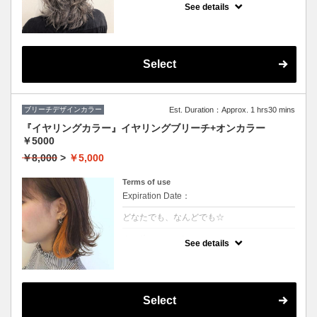
や、鮮やかな色をご希望の方はコレ♪
See details
グラデーション、インナーカラーもこちらで
す
※カット追加（+2500円）
※S/B込
※髪の状態によりご利用いただけない場合が
ございます。
Select
ブリーチデザインカラー
Est. Duration：Approx. 1 hrs30 mins
『イヤリングカラー』イヤリングブリーチ+オンカラー
￥5000
￥8,000
>
￥5,000
Terms of use
Expiration Date：
どなたでも、なんどでも☆
クーポンについて
See details
★片耳横どちらかのブリーチ+カラー
★カット追加（+2500円）
★全体カラー追加（+3000円）
★片耳追加（+1500円）
★S/B込み、スタイリング込み
Select