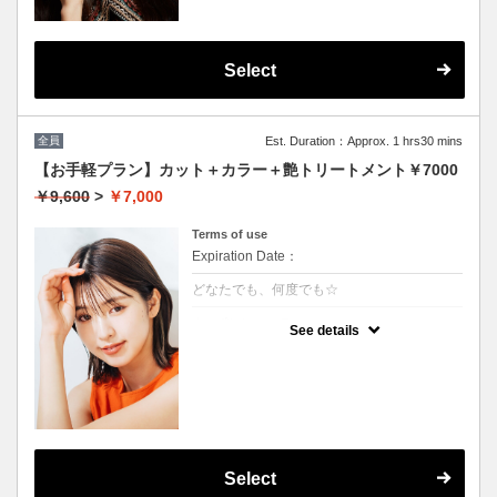
Select
全員
Est. Duration：Approx. 1 hrs30 mins
【お手軽プラン】カット＋カラー＋艶トリートメント￥7000
￥9,600
>
￥7,000
Terms of use
Expiration Date：
どなたでも、何度でも☆
クーポンについて
See details
髪の毛に優しいオーガニックカラーでツヤの
ある質感
★イタリヤ製高級トリートメント付
★男女共に利用可能
★白髪染め可能（＋500円）
★ロング料金無料
★シャンプー・ブロー込
Select