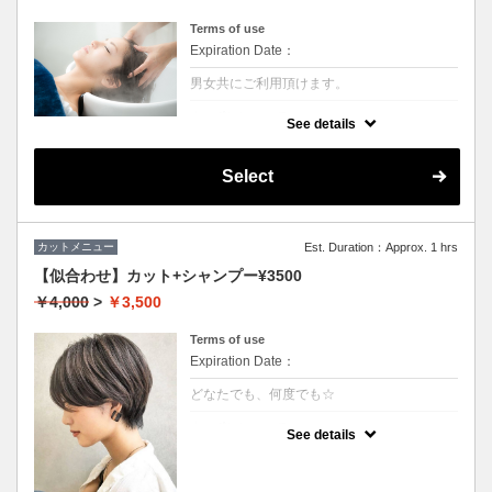
Terms of use
Expiration Date：
男女共にご利用頂けます。
クーポンについて
See details
シャンプー前に専用のクレンジング液を使い
頭皮の皮脂やシリコン汚れを除去させていた
だきます。汗や皮脂などによる地肌の臭いが
Select
しにくくなるので大変おススメです。
カットメニュー
Est. Duration：Approx. 1 hrs
【似合わせ】カット+シャンプー¥3500
￥4,000
>
￥3,500
Terms of use
Expiration Date：
どなたでも、何度でも☆
クーポンについて
See details
★男女ともにご利用可能
★シャンプー・ブロー込