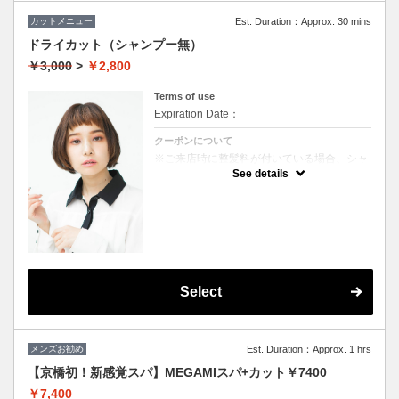
カットメニュー
Est. Duration：Approx. 30 mins
ドライカット（シャンプー無）
￥3,000
>
￥2,800
Terms of use
Expiration Date：
クーポンについて
※ご来店時に整髪料が付いている場合、シャ
ンプーを追加していただく場合がございま
See details
す。（＋1000円）
★男女ともにご利用可能
★ブロー込
Select
メンズお勧め
Est. Duration：Approx. 1 hrs
【京橋初！新感覚スパ】MEGAMIスパ+カット￥7400
￥7,400