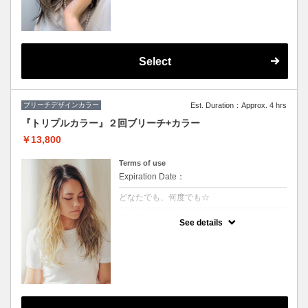
★カット追加（+2500円）
★顔周りのデザインカラーのみです。全体の
カラーも希望の方は（+3000円）
★S/B込み、スタイリング込み
Select
ブリーチデザインカラー
Est. Duration：Approx. 4 hrs
『トリプルカラー』２回ブリーチ+カラー
￥13,800
Terms of use
Expiration Date：
どなたでも、何度でも☆
クーポンについて
See details
ハーフモデルや外国人の様な透明感のある色
や、鮮やかな色をご希望の方に♪グラデーシ
ョンなどもこちら！※S/B込 ※髪の状態によ
りご利用できない場合が有ります。（カット
追加＋2500円）