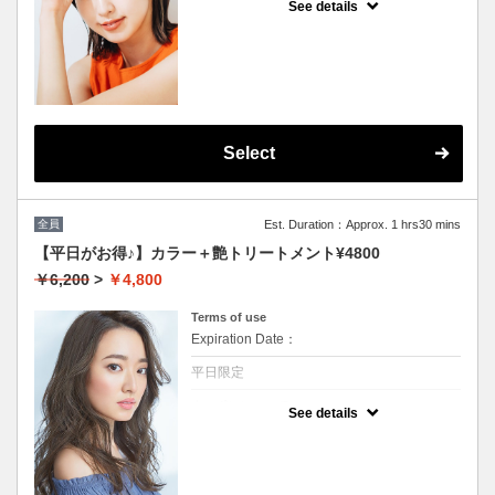
See details
★男女共に利用可能
★根本3センチまで利用可能
★白髪染め可能(＋500円）
★シャンプー・ブロー込
★ロング料金無料
★カット追加不可
Select
全員
Est. Duration：Approx. 1 hrs30 mins
【平日がお得♪】カラー＋艶トリートメント¥4800
￥6,200
>
￥4,800
Terms of use
Expiration Date：
平日限定
クーポンについて
See details
★男女共に利用可能★イタリア製高級トリー
トメント付★ロング料金無料★シャンプー・
ブロー込★カット追加不可★（白髪染め+500
円）