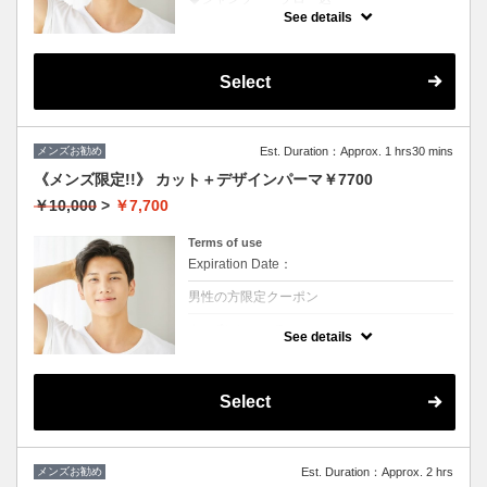
★ブリーチを除くカラー付き
See details
★地肌ケアで地肌が引き締まると髪の根元が
立ち上がり最高
Select
メンズお勧め
Est. Duration：Approx. 1 hrs30 mins
《メンズ限定!!》 カット＋デザインパーマ￥7700
￥10,000
>
￥7,700
Terms of use
Expiration Date：
男性の方限定クーポン
クーポンについて
See details
◆シャンプー・ブロー込
★ボリュームがほしい、スタイリングも楽に
したい方におススメ♪
※ツイスト、スパイラルの場合は別途＋3000
Select
円
メンズお勧め
Est. Duration：Approx. 2 hrs