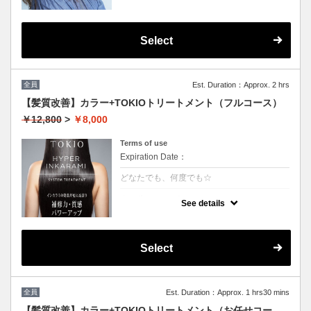
Select
全員
Est. Duration：Approx. 2 hrs
【髪質改善】カラー+TOKIOトリートメント（フルコース）
￥12,800
>
￥8,000
Terms of use
Expiration Date：
どなたでも、何度でも☆
クーポンについて
See details
特許技術インカラミによって、圧倒的な強
さ・軽さ・柔らかさ・持続力を保ちます。本
質的な「髪質ケア」で大人気！（５step）※
カット追加可能（+2500円）
Select
★男女共に利用可能
★白髪染め可能（＋500円）
★シャンプー・ブロー込
★ロング料金無料
全員
Est. Duration：Approx. 1 hrs30 mins
【髪質改善】カラー+TOKIOトリートメント（お任せコー