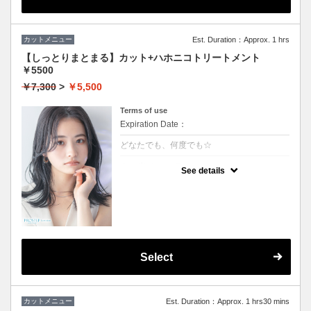
カットメニュー
Est. Duration：Approx. 1 hrs
【しっとりまとまる】カット+ハホニコトリートメント
￥5500
￥7,300
>
￥5,500
Terms of use
Expiration Date：
どなたでも、何度でも☆
クーポンについて
See details
しっとり感ハリコシ感を兼ね備え、髪の内部
から表面までを全てを改善します。持続力抜
群、艶感、手触り一級品です。
★３stepのハホニコトリートメント付き
★男女ともにご利用可能
★シャンプー・ブロー込
Select
カットメニュー
Est. Duration：Approx. 1 hrs30 mins