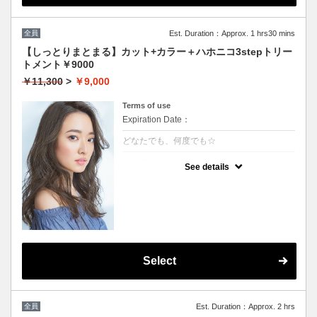
全員
Est. Duration：Approx. 1 hrs30 mins
【しっとりまとまる】カット+カラー＋ハホニコ3stepトリー
トメント￥9000
￥11,300
>
￥9,000
Terms of use
Expiration Date：
どなたでも、何度でも☆
クーポンについて
See details
髪の毛に優しいオーガニックカラーでツヤの
ある質感★内部補修ハホニコ3stepトリート
メント付 ★白髪染め可能（※白髪染め＋500
円）★ロング料金無料★シャンプー・ブロー
込
Select
全員
Est. Duration：Approx. 2 hrs