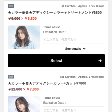
全員
Est. Duration：Approx. 1 hrs30 mins
★カラー革命★アディクシーカラー＋トリートメント¥6800
￥9,000
>
￥6,800
Terms of use
Expiration Date：
どなたでも、何度でも☆
クーポンについて
See details
話題の最新カラーで「柔らかさ」「透明感」
「ツヤ」「手触り」が格段にＵＰ！ダメージ
が1/5のため、綺麗な色味で毎回染められま
Select
す。/ロング料金無/コテ巻無料/当日予約OK
※カット追加可能（+2500円）※前髪や顔周
りだけのカットの場合（＋1000円）
全員
Est. Duration：Approx. 1 hrs30 mins
★カラー革命★アディクシーカラー+カット¥7800
￥12,800
>
￥7,800
Terms of use
Expiration Date：
どなたでも、何度でも☆