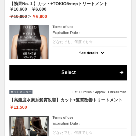
【効果No.１】カット+TOKIO5stepトリートメント
￥10,600→￥6,800
￥10,600
>
￥6,800
Terms of use
Expiration Date：
どなたでも、何度でも☆
クーポンについて
See details
【5step】特許技術インカラミによって、圧
倒的な強さ・軽さ・柔らかさ・持続力◎本質
的な「髪質ケア」で大人気！★男女共に利用
可能★S/B込★ロング料金無料
Select
カットメニュー
Est. Duration：Approx. 1 hrs30 mins
【高濃度水素系髪質改善】カット+髪質改善トリートメント
￥11,500
Terms of use
Expiration Date：
どなたでも、何度でも☆