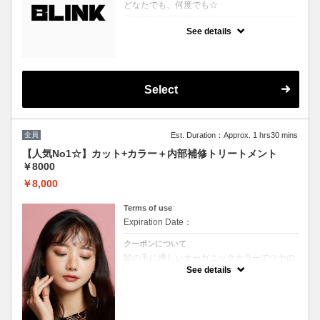
どなたでも、何度でも☆
クーポンについて
See details
どのクーポンを選べばいいか分からない、そ
んな方に♪
プロの目線でぴったりのスタイルやカラーを
提案させていただきます！
※ブリーチを悩まれている方は必ずブリーチ
ボタンをご選択ください。
Select
※縮毛矯正を悩まれている方は必ず縮毛矯正
ボタンをご選択ください。
（選択されていない場合はお時間の関係上当
日ご来店頂いても施術が出来ません）
全員
Est. Duration：Approx. 1 hrs30 mins
【人気No1☆】カット+カラー＋内部補修トリートメント
￥8000
￥8,000
Terms of use
Expiration Date：
クーポンについて
髪の毛に優しいオーガニックカラーでツヤの
ある質感★内部補修トリートメント付 ★白髪
See details
染め可能（※白髪染め＋500円）★ロング料
金無料★シャンプー・ブロー込