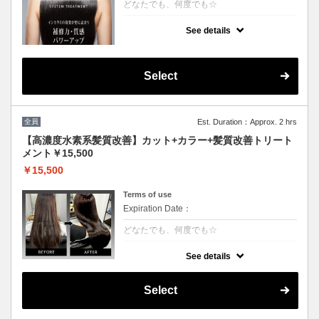
どなたでも、何度でも☆
クーポンについて
See details
[6step]特許技術インカラミによって、圧倒的
な強さ,軽さ,柔らかさ持続力を保ちます。残
留シリコンを除去し、トリートメント効果を
最大限引き出し、あなたの髪の毛を極限まで
Select
綺麗に致します。
全員
Est. Duration：Approx. 2 hrs
【高濃度水素系髪質改善】カット+カラー+髪質改善トリート
メント￥15,500
￥15,500
Terms of use
Expiration Date：
どなたでも、何度でも☆
クーポンについて
See details
3回目以降は半年持続する次世代水素系トリ
ートメント！高濃度水素で抗酸化を促し水分
量を底上げします◎カラーとの相性が抜群
Select
で、今まで見た事が無いような艶が出ます。
◎白髪染+500円