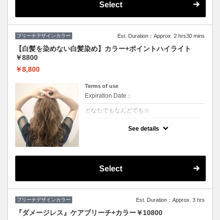
Select
ブリーチデザインカラー
Est. Duration：Approx. 2 hrs30 mins
【白髪を染めない白髪染め】カラー+ポイントハイライト
￥8800
￥8,800
Terms of use
Expiration Date：
どなたでもなんどでも☆
クーポンについて
See details
白髪をぼかしてキレイに明るくしていくこと
ができます♪極細のハイライトを入れること
で伸びても白髪が気になりにくくなります！
ハイライトと全体カラーの料金込みでお得♪
(カット追加＋2500円）
Select
ブリーチデザインカラー
Est. Duration：Approx. 3 hrs
『ダメージレス』ケアブリーチ+カラー￥10800