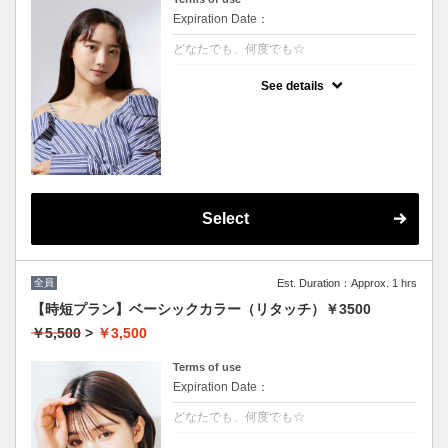
Expiration Date：
どなたでも、何度でも☆
クーポンについて
See details
★男女共に利用可能
★白髪染め可能(+500円）
★シャンプー・ブロー込
★ロング料金無料
Select
全員
Est. Duration：Approx. 1 hrs
【時短プラン】ベーシックカラー（リタッチ）￥3500
￥5,500
>
￥3,500
Terms of use
Expiration Date：
どなたでも、何度でも☆
クーポンについて