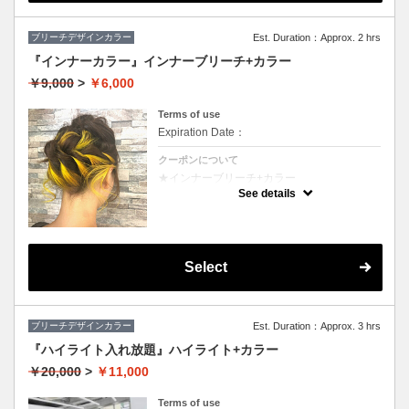
ブリーチデザインカラー
Est. Duration：Approx. 2 hrs
『インナーカラー』インナーブリーチ+カラー
￥9,000
>
￥6,000
Terms of use
Expiration Date：
クーポンについて
★インナーブリーチ+カラー
★カット追加（+2500円）
See details
★耳後ろのインナーのカラーのみです。表面
のカラーも希望の方は（+3000円）
★S/B込み、スタイリング込み
Select
ブリーチデザインカラー
Est. Duration：Approx. 3 hrs
『ハイライト入れ放題』ハイライト+カラー
￥20,000
>
￥11,000
Terms of use