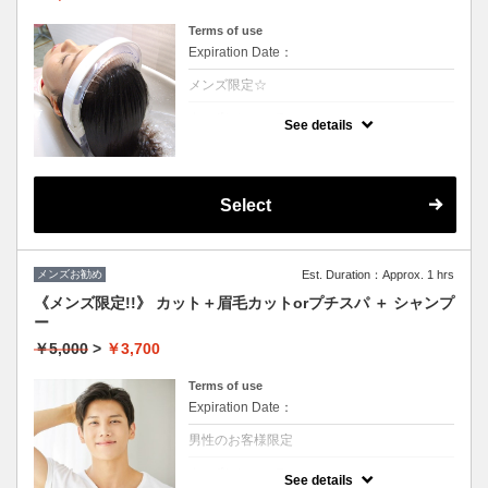
Terms of use
Expiration Date：
メンズ限定☆
クーポンについて
See details
温かい高濃度炭酸泉が髪を絶えず包み込み言
葉に表せない心地よさが得られます。至福の
時間をお楽しみ下さい。1日過ごすと気にな
る頭皮の匂いなどもなくなります☆（髪の毛
に付着しているカルシュウムを除去すること
Select
により根本の立ち上がりが凄いです）
メンズお勧め
Est. Duration：Approx. 1 hrs
《メンズ限定!!》 カット＋眉毛カットorプチスパ ＋ シャンプ
ー
￥5,000
>
￥3,700
Terms of use
Expiration Date：
男性のお客様限定
クーポンについて
See details