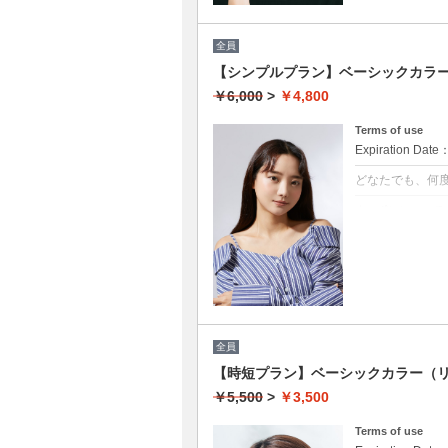
全員
【シンプルプラン】ベーシックカラー￥
￥6,000
>
￥4,800
Terms of use
Expiration Date
どなたでも、何
クーポンについて
★男女共に利用
★白髪染め可能(+
★シャンプー・
★ロング料金無
全員
【時短プラン】ベーシックカラー（リ
￥5,500
>
￥3,500
Terms of use