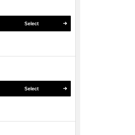
Select
Select