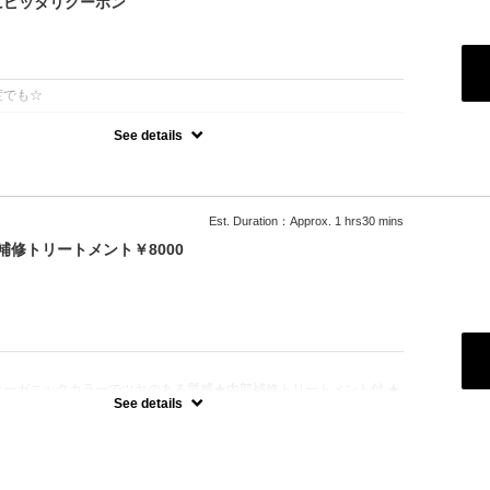
にピッタリクーポン
：
度でも☆
See details
選べばいいか分からない、そんな方に♪
ったりのスタイルやカラーを提案させていただきます！
まれている方は必ずブリーチボタンをご選択ください。
まれている方は必ず縮毛矯正ボタンをご選択ください。
ない場合はお時間の関係上当日ご来店頂いても施術が出来ません）
Est. Duration：Approx. 1 hrs30 mins
補修トリートメント￥8000
：
オーガニックカラーでツヤのある質感★内部補修トリートメント付 ★
白髪染め＋500円）★ロング料金無料★シャンプー・ブロー込
See details