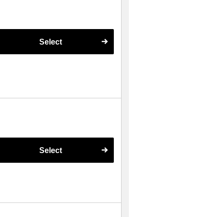
Select
Select