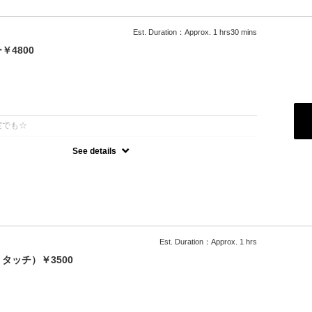
Est. Duration：Approx. 1 hrs30 mins
4800
：
度でも☆
See details
可能
500円）
ブロー込
料
Est. Duration：Approx. 1 hrs
タッチ）￥3500