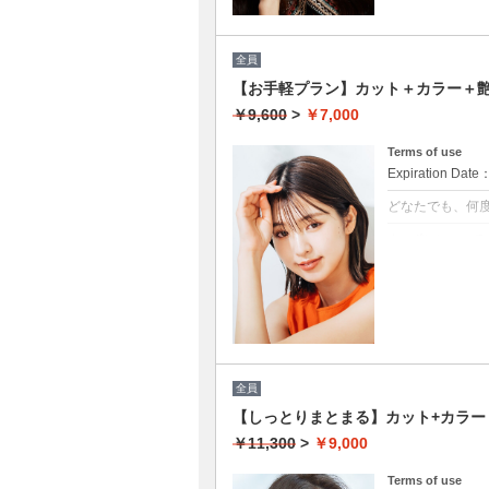
全員
【お手軽プラン】カット＋カラー＋艶
￥9,600
>
￥7,000
Terms of use
Expiration Date
どなたでも、何
クーポンについて
髪の毛に優しい
★イタリヤ製高
★男女共に利用
★白髪染め可能（
★ロング料金無
★シャンプー・
全員
【しっとりまとまる】カット+カラー＋
￥11,300
>
￥9,000
Terms of use