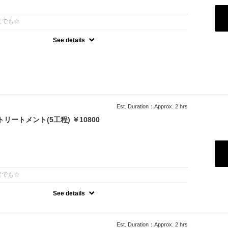
：
度でも☆
See details
ーガニックカラーでツヤのある質感★内部補修ハホニコ3stepトリー
髪染め可能（※白髪染め＋500円）★ロング料金無料★シャンプー・
Est. Duration：Approx. 2 hrs
リートメント(5工程) ￥10800
：
度でも☆
See details
％]特許技術インカラミによって、圧倒的な強さ,軽さ,柔らかさ,持続力を
的な「髪質ケア」で大人気！超音波や高濃度スチームを使用して髪の
透して定着
Est. Duration：Approx. 2 hrs