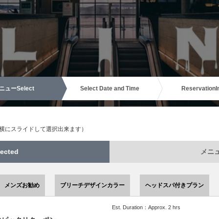
ニュー
Select
Select Date and Time
Reservation
I
（横にスライドして選択出来ます）
ected
メニュー
メンズお勧め
ブリーチデザインカラー
ヘッドスパ付きプラン
Est. Duration：Approx. 2 hrs