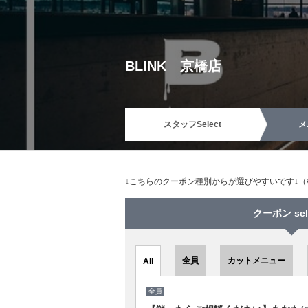
BLINK 京橋店
スタッフ
Select
メ
↓こちらのクーポン種別からが選びやすいです↓
クーポン sel
全員
カットメニュー
All
全員