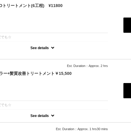
トリートメント(6工程) ¥11800
：
度でも☆
See details
許技術インカラミによって、圧倒的な強さ,軽さ,柔らかさ持続力を保ちます。
除去し、トリートメント効果を最大限引き出し、あなたの髪の毛を極
します。
Est. Duration：Approx. 2 hrs
ー+髪質改善トリートメント￥15,500
：
度でも☆
See details
年持続する次世代水素系トリートメント！高濃度水素で抗酸化を促し
します◎カラーとの相性が抜群で、今まで見た事が無いような艶が出
00円
Est. Duration：Approx. 1 hrs30 mins