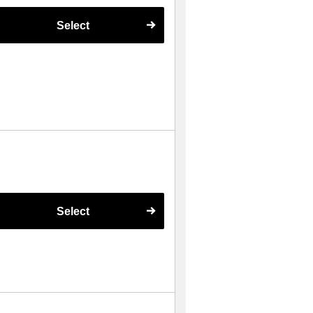
Select
Select