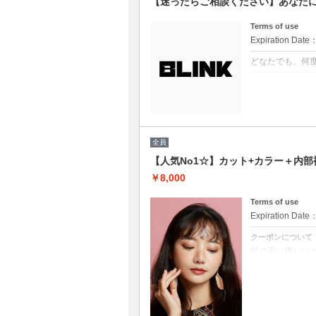
【迷ったらご相談ください】あなた
Terms of use
Expiration Date
どなたでも、何
クーポンについて
どのクーポンを
プロの目線でぴ
※ブリーチを悩
※縮毛矯正を悩
（選択されてい
全員
【人気No1☆】カット+カラー＋内部
￥8,000
Terms of use
Expiration Date
クーポンについて
髪の毛に優しい
白髪染め可能（※