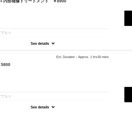
＋内部補修トリートメント ￥8900
：
度でも☆
See details
話題の最新カラーで「柔らかさ」「透明感」「ツヤ」「手触り」が格
ジが1/5のため、綺麗な色味を毎回染められます。 パサつきを抑えま
髪へ導きます
Est. Duration：Approx. 1 hrs30 mins
800
：
度でも☆
See details
オーガニックカラーでツヤのある質感☆
可能