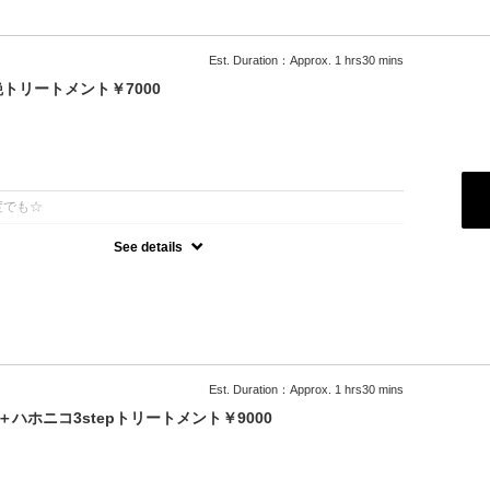
Est. Duration：Approx. 1 hrs30 mins
トリートメント￥7000
：
度でも☆
See details
オーガニックカラーでツヤのある質感
級トリートメント付
可能
＋500円）
料
ブロー込
Est. Duration：Approx. 1 hrs30 mins
ハホニコ3stepトリートメント￥9000