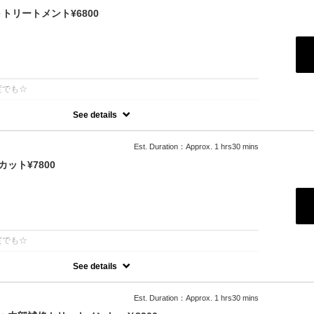
リートメント¥6800
：
度でも☆
See details
ーで「柔らかさ」「透明感」「ツヤ」「手触り」が格段にＵＰ！ダメ
め、綺麗な色味で毎回染められます。/ロング料金無/コテ巻無料/当日予
Est. Duration：Approx. 1 hrs30 mins
（+2500円）※前髪や顔周りだけのカットの場合（＋1000円）
ット¥7800
：
度でも☆
See details
ーで「柔らかさ」「透明感」「ツヤ」「手触り」が格段にＵＰ！ダメ
め、綺麗な色味で毎回染められます。
利用可能
Est. Duration：Approx. 1 hrs30 mins
ブロー込