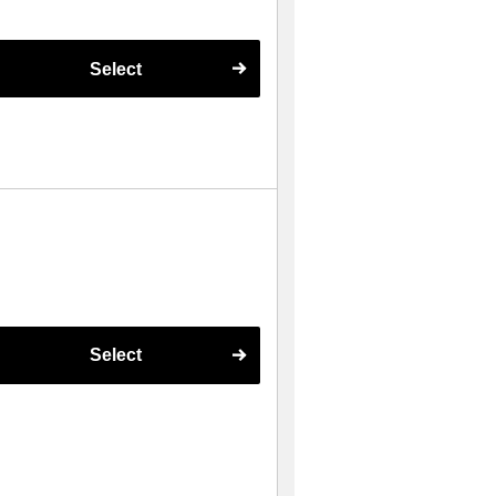
Select
Select