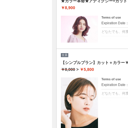
★カラー革命★アディクシー+カット
￥8,900
Terms of use
Expiration Date
どなたでも、何
クーポンについて
★新クーポン★
段にUP！ダメー
とまりの良い艶
全員
【シンプルプラン】カット＋カラー￥5
￥8,000
>
￥5,800
Terms of use
Expiration Date
どなたでも、何
クーポンについて
髪の毛に優しい
★白髪染め可能
★S/B込み
★ロング料金無
★男女共に利用