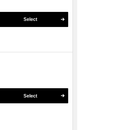
Select
Select