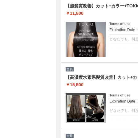
【超髪質改善】カット+カラー+TOKIO
￥11,800
Terms of use
Expiration Date
どなたでも、何
クーポンについて
[6step]特
残留シリコンを
限まで綺麗に致
全員
【高濃度水素系髪質改善】カット+カラ
￥15,500
Terms of use
Expiration Date
どなたでも、何
クーポンについて
3回目以降は半
水分量を底上げ
ます。◎白髪染+5
全員