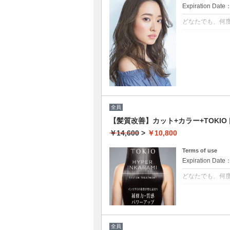
Expiration Date
どなたでも、何
クーポンについて
髪の毛に優しいオ
トメント付 ★白
ブロー込
全員
【髪質改善】カット+カラー+TOKIOト
￥14,600
>
￥10,800
Terms of use
Expiration Date
どなたでも、何
クーポンについて
[リピート率95
保ちます。本質
毛の奥深くに浸
全員