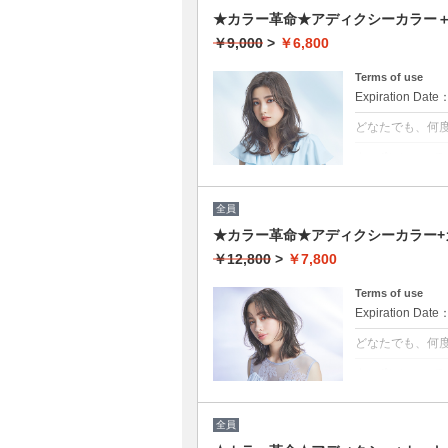
★カラー革命★アディクシーカラー＋ト
￥9,000
>
￥6,800
Terms of use
Expiration Date
どなたでも、何
クーポンについて
話題の最新カラ
ージが1/5のた
約OK
全員
※カット追加可能
★カラー革命★アディクシーカラー+カ
￥12,800
>
￥7,800
Terms of use
Expiration Date
どなたでも、何
クーポンについて
話題の最新カラ
ージが1/5のた
★男女ともにご
全員
★ロング料金無
★シャンプー・