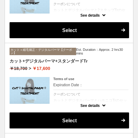
クーポンについて
カットとデジタルパーマと2ステップTrのセ
ットメニュー。毛先ワンカールからふんわり
See details
ルーズなカールまで大きめしっかりカール♪
シャンプー、ブロー込み。
Select
Est. Duration：Approx. 2 hrs30
カット＋縮毛矯正・デジタルパーマ【クーポ
ン】
mins
カット+デジタルパーマ+スタンダードTr
￥18,700
>
￥17,600
Terms of use
Expiration Date：
クーポンについて
カットとデジタルパーマとハホニコTrのセッ
トメニュー。毛先ワンカールからふんわりル
See details
ーズなカールまで大きめしっかりカール♪シ
ャンプー、ブロー込み。
Select