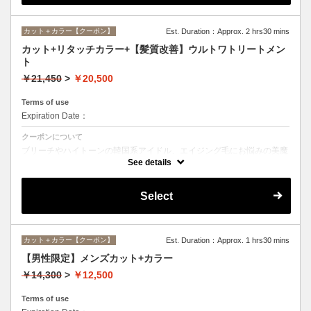
カット＋カラー【クーポン】
Est. Duration：Approx. 2 hrs30 mins
カット+リタッチカラー+【髪質改善】ウルトワトリートメン
ト
￥21,450
>
￥20,500
Terms of use
Expiration Date：
クーポンについて
ブリーチやハイトーンの韓国系アイドル、エイジング毛にお悩みの美魔
女も夢中！全ての世代、髪質、メニューに対応できる髪質改善トリート
See details
メントです☆
Select
カット＋カラー【クーポン】
Est. Duration：Approx. 1 hrs30 mins
【男性限定】メンズカット+カラー
￥14,300
>
￥12,500
Terms of use