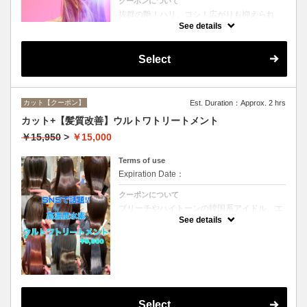
クーポンについて
抜群の艶！ハリ、コシ！広がりも抑えられ
る！どんなに傷んだ髪も、鮮やかなハイトー
See details
ンカラーも、極上美しい髪へ☆
Select
カット【クーポン】
Est. Duration：Approx. 2 hrs
カット+【髪質改善】ウルトワトリートメント
￥15,950
>
￥15,000
Terms of use
Expiration Date：
クーポンについて
ブリーチやハイトーンの韓国系アイドル、エ
イジング毛にお悩みの美魔女も夢中！全ての
See details
世代、髪質、メニューに対応できる髪質改善
トリートメントです☆
Select