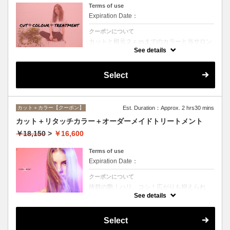
Terms of use
Expiration Date：
クーポンについて
カットと根元２ｃｍまでのカラーと当サロン
オススメ、スペシャルトリートメントのセッ
See details
トメニュー。シャンプー、ブロー込み。
Select
カット＋カラー【クーポン】
Est. Duration：Approx. 2 hrs30 mins
カット＋リタッチカラー＋オーダーメイドトリートメント
￥18,150
>
￥16,600
Terms of use
Expiration Date：
クーポンについて
抜群の艶！ハリ、コシ！広がりも抑えられ
る！どんなに傷んだ髪も、鮮やかなハイトー
See details
ンカラーも、極上美しい髪へ☆
Select