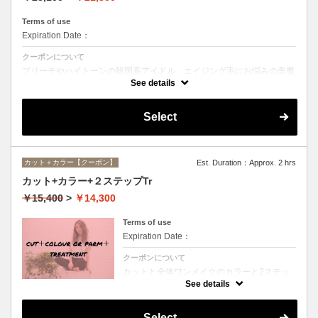
Terms of use
Expiration Date：
クーポンについて
ブリーチやハイトーンの韓国系アイドル、エイジング毛にお悩みの美魔
女も夢中！全ての世代、髪質、メニューに対応できる髪質改善トリート
See details
メントです☆
Select
カット＋カラー【クーポン】
Est. Duration：Approx. 2 hrs
カット+カラー+２ステップTr
￥15,400
>
￥14,300
Terms of use
Expiration Date：
クーポンについて
カットと全体ワンメイクのカラーと2ステッ
プトリートメントのお得メニュー。デザイン
See details
や髪の状態によってお薬を塗り分けます。シ
ャンプー、ブロー込、ロング料金なし
Select