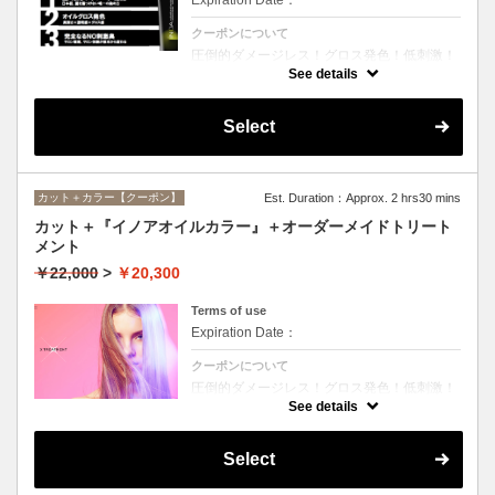
クーポンについて
圧倒的ダメージレス！グロス発色！低刺激！
匂いも残らない！全く新しい処方のイノアオ
See details
イルカラーのセットメニュー☆シャンプー、
ブロー込み。※リタッチカラーの場合は
￥14600となります。
Select
カット＋カラー【クーポン】
Est. Duration：Approx. 2 hrs30 mins
カット＋『イノアオイルカラー』＋オーダーメイドトリート
メント
￥22,000
>
￥20,300
Terms of use
Expiration Date：
クーポンについて
圧倒的ダメージレス！グロス発色！低刺激！
匂いも残らない！全く新しい処方のイノアオ
See details
イルカラーのセットメニュー☆シャンプー、
ブロー込み。※リタッチカラーの場合は
￥18100となります。
Select