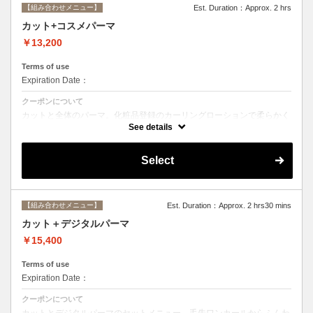
【組み合わせメニュー】
Est. Duration：Approx. 2 hrs
カット+コスメパーマ
￥13,200
Terms of use
Expiration Date：
クーポンについて
カットと全体のパーマ。化粧品登録のカーリングローションで柔らかく
動きのあるスタイルからしっかりウェーブまで☆シャンプー、ブロー込
See details
み。
Select
【組み合わせメニュー】
Est. Duration：Approx. 2 hrs30 mins
カット＋デジタルパーマ
￥15,400
Terms of use
Expiration Date：
クーポンについて
カットとデジタルパーマのセットメニュー。毛先ワンカールからふんわ