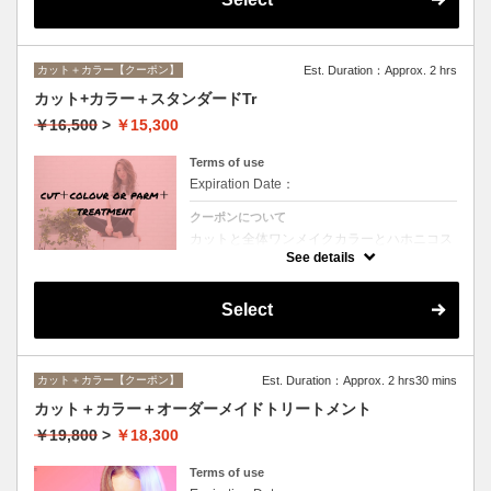
カット＋カラー【クーポン】
Est. Duration：Approx. 2 hrs
カット+カラー＋スタンダードTr
￥16,500
>
￥15,300
Terms of use
Expiration Date：
クーポンについて
カットと全体ワンメイクカラーとハホニコス
ペシャルトリートメントのオススメメニュー
See details
♪デザインや髪の状態によってお薬を塗り分
けます。シャンプー、ブロー込み。ロング料
金なし。
Select
カット＋カラー【クーポン】
Est. Duration：Approx. 2 hrs30 mins
カット＋カラー＋オーダーメイドトリートメント
￥19,800
>
￥18,300
Terms of use