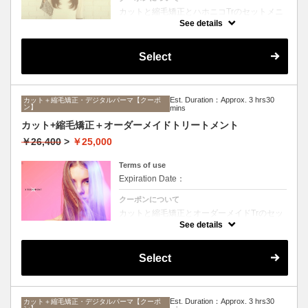
カットと縮毛矯正とハホニコTrのセットメニ
ュー。髪質や状態に合わせて薬剤選定致しま
See details
す。ロング料金なし
Select
Est. Duration：Approx. 3 hrs30
カット＋縮毛矯正・デジタルパーマ【クーポ
ン】
mins
カット+縮毛矯正＋オーダーメイドトリートメント
￥26,400
>
￥25,000
Terms of use
Expiration Date：
クーポンについて
カットと縮毛矯正とオーダーメイドTrのセッ
トメニュー。髪質や状態に合わせて薬剤選定
See details
致します。ロング料金なし
Select
Est. Duration：Approx. 3 hrs30
カット＋縮毛矯正・デジタルパーマ【クーポ