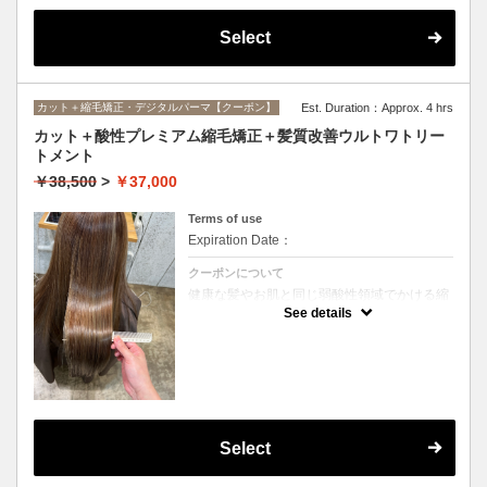
Select
カット＋縮毛矯正・デジタルパーマ【クーポン】
Est. Duration：Approx. 4 hrs
カット＋酸性プレミアム縮毛矯正＋髪質改善ウルトワトリー
トメント
￥38,500
>
￥37,000
Terms of use
Expiration Date：
クーポンについて
健康な髪やお肌と同じ弱酸性領域でかける縮
毛矯正☆髪を瘦せさせることなく、気になる
See details
癖をナチュラルに伸ばせるスペシャルな縮毛
矯正です☆高濃度中間トリートメント付き
(※通常の縮毛矯正よりプラス30分ほど時間
がかかります)
Select