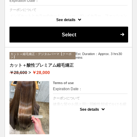
Expiration Date：
クーポンについて
メンズカットとカラーのセットメニュー。グレイカラー、ファッション
カラーどちらも可能です。シャンプー、ブロー込み。
See details
Select
Est. Duration：Approx. 3 hrs30
カット＋縮毛矯正・デジタルパーマ【クーポ
ン】
mins
カット＋酸性プレミアム縮毛矯正
￥28,600
>
￥28,000
Terms of use
Expiration Date：
クーポンについて
健康な髪やお肌と同じ弱酸性領域でかける縮
毛矯正☆髪を瘦せさせることなく、気になる
See details
癖をナチュラルに伸ばせるスペシャルな縮毛
矯正です☆高濃度中間トリートメント付き
(※通常の縮毛矯正よりプラス30分ほど時間
がかかります)