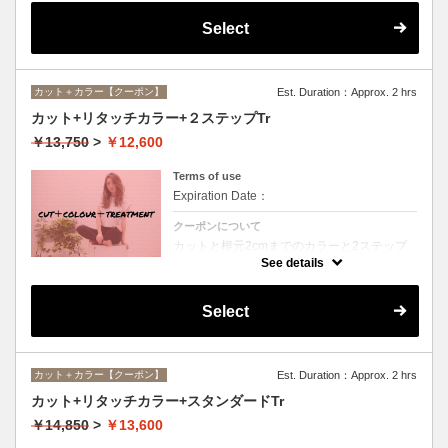
Select
カット＋カラー【クーポン】
Est. Duration：Approx. 2 hrs
カット+リタッチカラー+２ステップTr
￥13,750
>
￥12,600
Terms of use
Expiration Date：
クーポンについて
カットと根元2cmまでのカラーと2ステップ
トリートメントのセットメニュー。シャンプ
See details
ー・ブロー込。ロング料金なし。
Select
カット＋カラー【クーポン】
Est. Duration：Approx. 2 hrs
カット+リタッチカラー+スタンダードTr
￥14,850
>
￥13,600