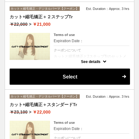
カット＋縮毛矯正・デジタルパーマ【クーポン】
Est. Duration：Approx. 3 hrs
カット+縮毛矯正＋２ステップTr
￥22,000
>
￥21,000
Terms of use
Expiration Date：
クーポンについて
カットと縮毛矯正と2ステップTrのセットメ
ニュー。髪質や状態に合わせて薬剤選定致し
See details
ます。ロング料金なし
Select
カット＋縮毛矯正・デジタルパーマ【クーポン】
Est. Duration：Approx. 3 hrs
カット+縮毛矯正＋スタンダードTr
￥23,100
>
￥22,000
Terms of use
Expiration Date：
クーポンについて