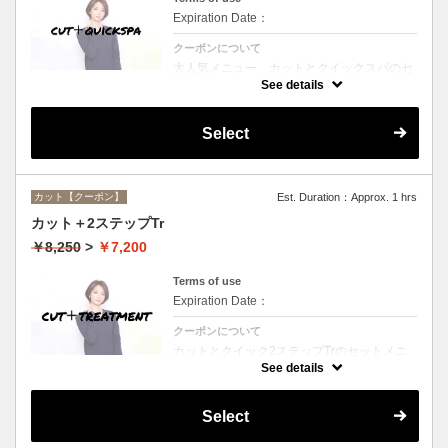
Expiration Date：
クーポンについて
大人気メニュー、カットとクイックスパのセ
ットメニュー。本場バリ式クイックスパで頭
See details
皮の洗浄＆保湿☆シャンプー、ブロー込み。
Select
カット【クーポン】
Est. Duration：Approx. 1 hrs
カット＋2ステップTr
￥8,250
>
￥7,200
Terms of use
Expiration Date：
クーポンについて
カットとクイック2ステップTrのセットメニ
ュー☆シャンプー、ブロー付。ロング料金な
See details
し。
Select