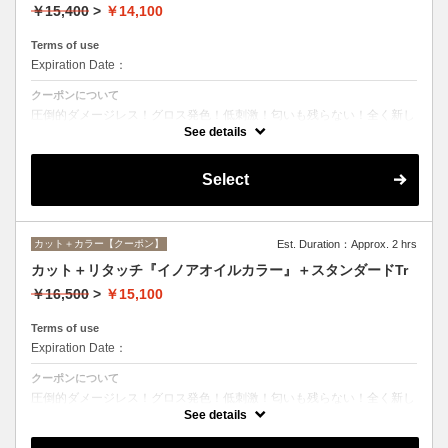
￥15,400
>
￥14,100
Terms of use
Expiration Date：
クーポンについて
圧倒的ダメージレス！グロス発色！低刺激！匂いも残らない！全く新し
い処方のイノアオイルカラーのセットメニュー☆シャンプー、ブロー込
See details
み。
Select
カット＋カラー【クーポン】
Est. Duration：Approx. 2 hrs
カット＋リタッチ『イノアオイルカラー』＋スタンダードTr
￥16,500
>
￥15,100
Terms of use
Expiration Date：
クーポンについて
圧倒的ダメージレス！グロス発色！低刺激！匂いも残らない！全く新し
い処方のイノアオイルカラーのセットメニュー☆シャンプー、ブロー込
See details
み。