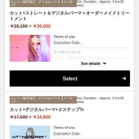
Est. Duration：Approx. 3 hrs30
カット＋縮毛矯正・デジタルパーマ【クーポ
ン】
mins
カット+ストレート＆デジタルパーマ＋オーダーメイドトリー
トメント
￥29,150
>
￥28,000
Terms of use
Expiration Date：
クーポンについて
カットと縮毛矯正、デジタルパーマとオーダ
ーメイドTrのセットメニュー。ボリュームは
See details
抑えて毛先はふんわりパーマ♪毎日のスタイ
リングを楽にしたい方に☆ロング料金なし。
Select
Est. Duration：Approx. 2 hrs30
カット＋縮毛矯正・デジタルパーマ【クーポ
ン】
mins
カット+デジタルパーマ+２ステップTr
￥17,600
>
￥16,600
Terms of use
Expiration Date：