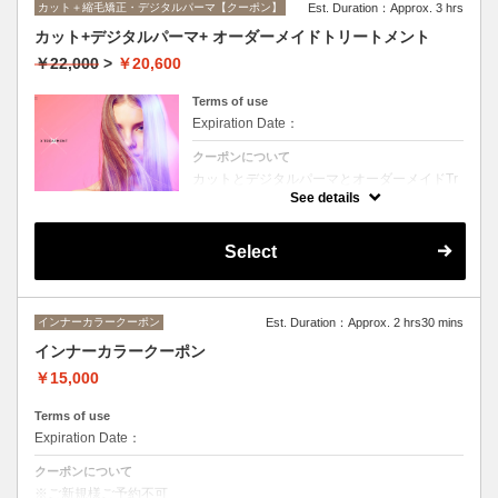
カット＋縮毛矯正・デジタルパーマ【クーポン】
Est. Duration：Approx. 3 hrs
カット+デジタルパーマ+ オーダーメイドトリートメント
￥22,000
>
￥20,600
Terms of use
Expiration Date：
クーポンについて
カットとデジタルパーマとオーダーメイドTr
のセットメニュー。抜群の艶！ハリ、コシ！
See details
広がりも抑えられる！どんなに傷んだ髪も、
鮮やかなハイトーンカラーも、極上美しい髪
へ☆☆シャンプー、ブロー込み。
Select
インナーカラークーポン
Est. Duration：Approx. 2 hrs30 mins
インナーカラークーポン
￥15,000
Terms of use
Expiration Date：
クーポンについて
※ご新規様ご予約不可