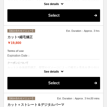
りルーズなカールまで大きめしっかりカール♪シャンプー・ブロー込
See details
み。
Select
【組み合わせメニュー】
Est. Duration：Approx. 3 hrs
カット+縮毛矯正
￥19,800
Terms of use
Expiration Date：
クーポンについて
カットと全体縮毛矯正。髪質やダメージによって根元と毛先を塗り分け
ます。シャンプー、ブロー込み。必要に応じて前処理トリートメント無
See details
料。
Select
【組み合わせメニュー】
Est. Duration：Approx. 3 hrs30 mins
カット＋ストレート＆デジタルパーマ