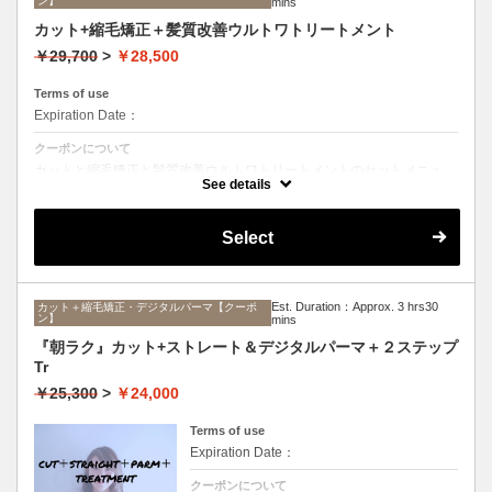
ン】
mins
カット+縮毛矯正＋髪質改善ウルトワトリートメント
￥29,700
>
￥28,500
Terms of use
Expiration Date：
クーポンについて
カットと縮毛矯正と髪質改善ウルトワトリートメントのセットメニュ
ー。髪質や状態に合わせて薬剤選定致します。ロング料金なし
See details
Select
Est. Duration：Approx. 3 hrs30
カット＋縮毛矯正・デジタルパーマ【クーポ
ン】
mins
『朝ラク』カット+ストレート＆デジタルパーマ＋２ステップ
Tr
￥25,300
>
￥24,000
Terms of use
Expiration Date：
クーポンについて