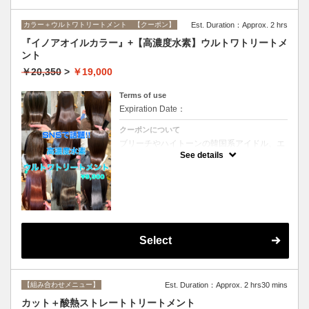
カラー＋ウルトワトリートメント 【クーポン】
Est. Duration：Approx. 2 hrs
『イノアオイルカラー』+【高濃度水素】ウルトワトリートメ
ント
￥20,350
>
￥19,000
Terms of use
Expiration Date：
クーポンについて
ブリーチやハイトーンの韓国系アイドル、エ
イジング毛にお悩みの美魔女も夢中！全ての
See details
世代、髪質、メニューに対応できる髪質改善
トリートメントです☆リタッチの場合
￥16800
Select
【組み合わせメニュー】
Est. Duration：Approx. 2 hrs30 mins
カット＋酸熱ストレートトリートメント