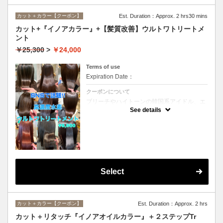
カット＋カラー【クーポン】
Est. Duration：Approx. 2 hrs30 mins
カット+『イノアカラー』+【髪質改善】ウルトワトリートメ
ント
￥25,300
>
￥24,000
Terms of use
Expiration Date：
クーポンについて
ブリーチやハイトーンの韓国系アイドル、エ
イジング毛にお悩みの美魔女も夢中！全ての
See details
世代、髪質、メニューに対応できる髪質改善
トリートメントです☆
Select
カット＋カラー【クーポン】
Est. Duration：Approx. 2 hrs
カット＋リタッチ『イノアオイルカラー』＋２ステップTr