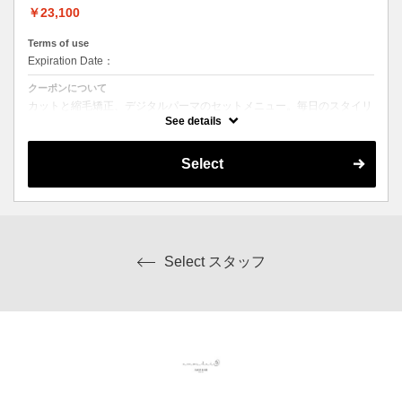
￥23,100
Terms of use
Expiration Date：
クーポンについて
カットと縮毛矯正、デジタルパーマのセットメニュー。毎日のスタイリ
ングを楽にしたい方にオススメ☆ シャンプー、ブロー込み。ロング料
See details
金なし。
Select
Select スタッフ