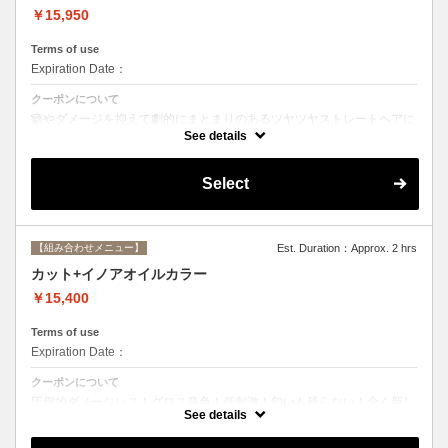
￥15,950
Terms of use
Expiration Date：
クーポンについて
癖やダメージを抑えて劇的にまとまりのあるツヤツヤストレートヘアに
☆ストレートで痛んだ髪のメンテナンスにも最適。シャンプー、ブロー
See details
込み。
Select
【組み合わせメニュー】
Est. Duration：Approx. 2 hrs
カット+イノアオイルカラー
￥15,400
Terms of use
Expiration Date：
クーポンについて
圧倒的ダメージレス！グロス発色！低刺激！匂いも残らない！全く新し
い処方のイノアオイルカラーのセットメニュー☆
See details