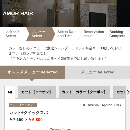
AMOR HAIR
スタッフ
メニュー
Select Date
Reservation
Booking
Select
Select
and Time
Input
Complete
カットなしのメニューは別途シャンプー、ドライ料金￥1100頂いており
ます。（ロング料金なし）
（ご予約のキャンセルはなるべく3日前までにお願い致します）
オススメメニュー selected
メニュー selected
カット【クーポン】
カット＋カラー【クーポン】
カット
All
カット【クーポン】
Est. Duration：Approx. 1 hrs
カット+クイックスパ
￥7,150
>
￥6,800
Terms of use