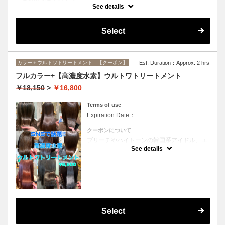
インナーカラーに必要なブリーチ、全体カラー、ブリーチ部分のオンカ
See details
ラーがすべてセットになったメニューです。(ブリーチは1回になりま
す）
Select
カラー＋ウルトワトリートメント 【クーポン】
Est. Duration：Approx. 2 hrs
フルカラー+【高濃度水素】ウルトワトリートメント
￥18,150
>
￥16,800
Terms of use
Expiration Date：
クーポンについて
ブリーチやハイトーンの韓国系アイドル、エ
イジング毛にお悩みの美魔女も夢中！全ての
See details
世代、髪質、メニューに対応できる髪質改善
トリートメントです☆リタッチの場合
￥15300
Select