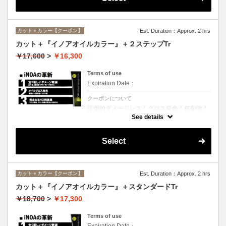
カット＋カラー【クーポン】
Est. Duration：Approx. 2 hrs
カット＋『イノアオイルカラー』＋２ステップTr
￥17,600
>
￥16,300
Terms of use
Expiration Date：
クーポンについて
圧倒的ダメージレス！グロス発色！低刺激！
匂いも残らない！全く新しい処方のイノアオ
See details
イルカラーのセットメニュー☆シャンプー、
ブロー込み。※リタッチカラーの場合は
￥13600となります。
Select
カット＋カラー【クーポン】
Est. Duration：Approx. 2 hrs
カット＋『イノアオイルカラー』＋スタンダードTr
￥18,700
>
￥17,300
Terms of use
Expiration Date：