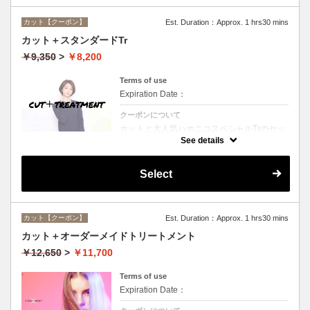
カット【クーポン】
Est. Duration：Approx. 1 hrs30 mins
カット＋スタンダードTr
￥9,350
>
￥8,200
Terms of use
Expiration Date：
クーポンについて
カットと大人気ハホニコスペシャルTrのセッ
トメニュー☆シャンプー、ブロー付。ロング
See details
料金なし。
Select
カット【クーポン】
Est. Duration：Approx. 1 hrs30 mins
カット＋オーダーメイドトリートメント
￥12,650
>
￥11,700
Terms of use
Expiration Date：