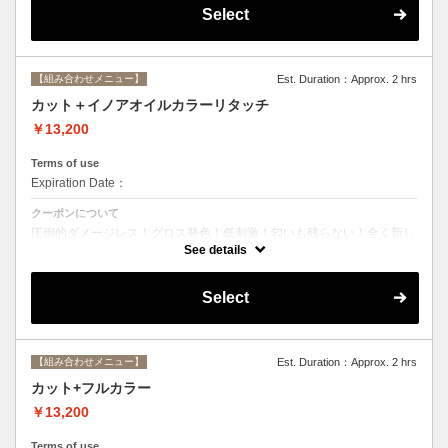
Select
【組み合わせメニュー】
Est. Duration：Approx. 2 hrs
カット＋イノアオイルカラーリタッチ
￥13,200
Terms of use
Expiration Date：
クーポンについて
圧倒的ダメージレス！グロス発色！低刺激！匂いも残らない！全く新し
い処方のイノアオイルカラーのセットメニュー☆ ※根元２ｃｍまでの
See details
カラーとなります。
Select
【組み合わせメニュー】
Est. Duration：Approx. 2 hrs
カット+フルカラー
￥13,200
Terms of use