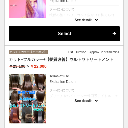
Expiration Date：
クーポンについて
抜群の艶！ハリ、コシ！広がりも抑えられ
る！どんなに傷んだ髪も、鮮やかなハイトー
See details
ンカラーも、極上美しい髪へ☆
Select
カット＋カラー【クーポン】
Est. Duration：Approx. 2 hrs30 mins
カット+フルカラー+【髪質改善】ウルトワトリートメント
￥23,100
>
￥22,000
Terms of use
Expiration Date：
クーポンについて
ブリーチやハイトーンの韓国系アイドル、エ
イジング毛にお悩みの美魔女も夢中！全ての
See details
世代、髪質、メニューに対応できる髪質改善
トリートメントです☆リタッチの場合
￥20000