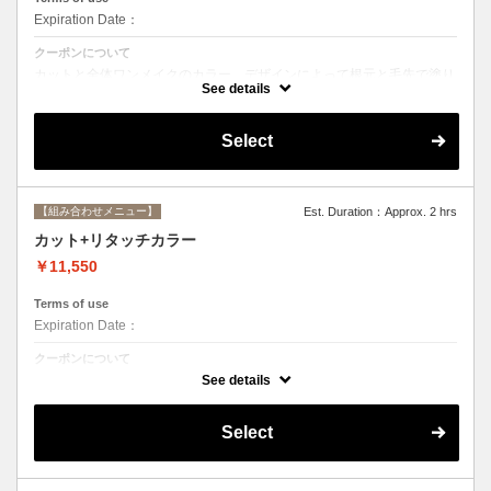
Expiration Date：
クーポンについて
カットと全体ワンメイクのカラー。デザインによって根元と毛先で塗り
分けて綺麗に染め上げます。シャンプー、ブロー込み
See details
Select
【組み合わせメニュー】
Est. Duration：Approx. 2 hrs
カット+リタッチカラー
￥11,550
Terms of use
Expiration Date：
クーポンについて
カットと根元２cmまでのカラー。シャンプー、ブロー込み
See details
Select