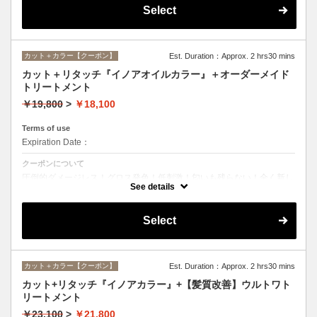
Select
カット＋カラー【クーポン】
Est. Duration：Approx. 2 hrs30 mins
カット＋リタッチ『イノアオイルカラー』＋オーダーメイド
トリートメント
￥19,800
>
￥18,100
Terms of use
Expiration Date：
クーポンについて
圧倒的ダメージレス！グロス発色！低刺激！匂いも残らない！全く新し
い処方のイノアオイルカラーのセットメニュー☆
See details
Select
カット＋カラー【クーポン】
Est. Duration：Approx. 2 hrs30 mins
カット+リタッチ『イノアカラー』+【髪質改善】ウルトワト
リートメント
￥23,100
>
￥21,800