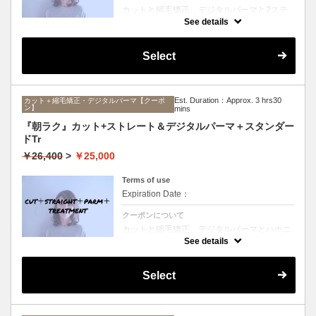
カットと縮毛矯正、デジタルパーマと2ステ
ップTrのセットメニュー。ボリュームは抑え
See details
て毛先はふんわりパーマ♪毎日のスタイリン
グを楽にしたい方にオススメ☆ロング料金な
し。
Select
Est. Duration：Approx. 3 hrs30
カット＋縮毛矯正・デジタルパーマ【クーポ
ン】
mins
『朝ラク』カット+ストレート＆デジタルパーマ＋スタンダー
ドTr
￥26,400
>
￥25,000
Terms of use
Expiration Date：
クーポンについて
カットと縮毛矯正、デジタルパーマとハホニ
コTrのセットメニュー。ボリュームは抑えて
See details
毛先はふんわりパーマ♪毎日のスタイリング
を楽にしたい方にオススメ☆ロング料金な
し。
Select