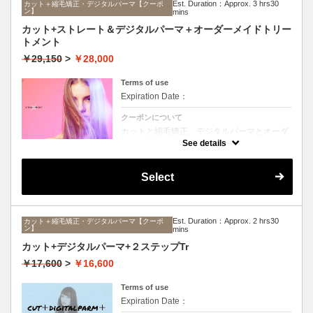
Est. Duration：Approx. 3 hrs30
カット＋縮毛矯正・デジタルパーマ【クーポ
ン】
mins
カット+ストレート＆デジタルパーマ＋オーダーメイドトリー
トメント
￥29,150
>
￥28,000
Terms of use
Expiration Date：
クーポンについて
カットと縮毛矯正、デジタルパーマとオーダ
ーメイドTrのセットメニュー。ボリュームは
See details
抑えて毛先はふんわりパーマ♪毎日のスタイ
リングを楽にしたい方に☆ロング料金なし。
Select
Est. Duration：Approx. 2 hrs30
カット＋縮毛矯正・デジタルパーマ【クーポ
ン】
mins
カット+デジタルパーマ+２ステップTr
￥17,600
>
￥16,600
Terms of use
Expiration Date：