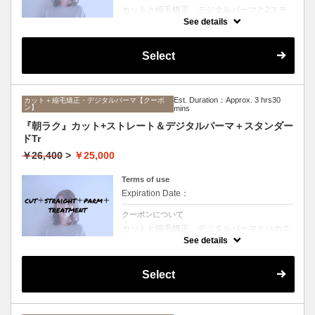
カットと縮毛矯正、デジタルパーマと2ステ
ップTrのセットメニュー。ボリュームは抑え
See details
て毛先はふんわりパーマ♪毎日のスタイリン
グを楽にしたい方にオススメ☆ロング料金な
し。
Select
Est. Duration：Approx. 3 hrs30
カット＋縮毛矯正・デジタルパーマ【クーポ
ン】
mins
『朝ラク』カット+ストレート＆デジタルパーマ＋スタンダー
ドTr
￥26,400
>
￥25,000
Terms of use
Expiration Date：
クーポンについて
カットと縮毛矯正、デジタルパーマとハホニ
コTrのセットメニュー。ボリュームは抑えて
See details
毛先はふんわりパーマ♪毎日のスタイリング
を楽にしたい方にオススメ☆ロング料金な
し。
Select