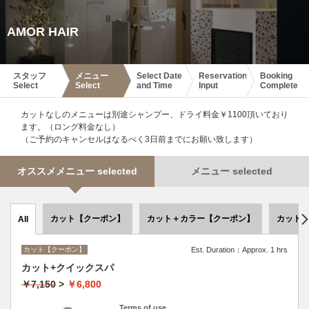
AMOR HAIR
スタッフ
メニュー
Select Date
Reservation
Booking
Select
Select
and Time
Input
Complete
カットなしのメニューは別途シャンプー、ドライ料金￥1100頂いており
ます。（ロング料金なし）
（ご予約のキャンセルはなるべく3日前までにお願い致します）
オススメメニュー selected
メニュー selected
カット【クーポン】
カット＋カラー【クーポン】
カット
All
カット【クーポン】
Est. Duration：Approx. 1 hrs
カット+クイックスパ
￥7,150
>
￥6,800
Terms of use