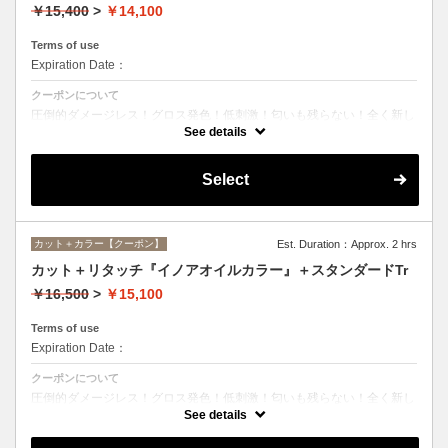
￥15,400
>
￥14,100
Terms of use
Expiration Date：
クーポンについて
圧倒的ダメージレス！グロス発色！低刺激！匂いも残らない！全く新し
い処方のイノアオイルカラーのセットメニュー☆シャンプー、ブロー込
See details
み。
Select
カット＋カラー【クーポン】
Est. Duration：Approx. 2 hrs
カット＋リタッチ『イノアオイルカラー』＋スタンダードTr
￥16,500
>
￥15,100
Terms of use
Expiration Date：
クーポンについて
圧倒的ダメージレス！グロス発色！低刺激！匂いも残らない！全く新し
い処方のイノアオイルカラーのセットメニュー☆シャンプー、ブロー込
See details
み。