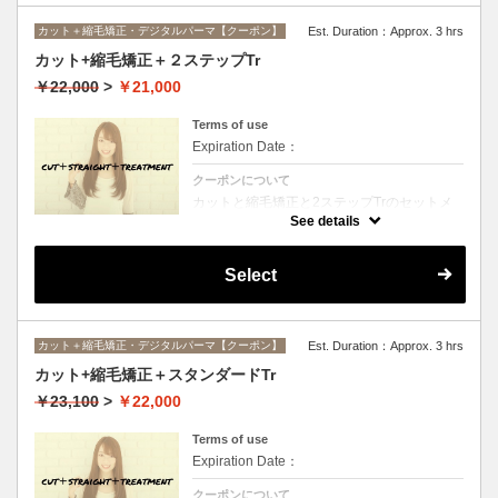
カット＋縮毛矯正・デジタルパーマ【クーポン】
Est. Duration：Approx. 3 hrs
カット+縮毛矯正＋２ステップTr
￥22,000
>
￥21,000
Terms of use
Expiration Date：
クーポンについて
カットと縮毛矯正と2ステップTrのセットメ
ニュー。髪質や状態に合わせて薬剤選定致し
See details
ます。ロング料金なし
Select
カット＋縮毛矯正・デジタルパーマ【クーポン】
Est. Duration：Approx. 3 hrs
カット+縮毛矯正＋スタンダードTr
￥23,100
>
￥22,000
Terms of use
Expiration Date：
クーポンについて