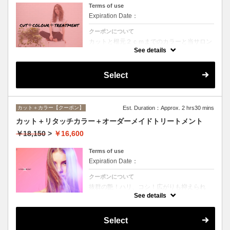
Terms of use
Expiration Date：
クーポンについて
カットと根元２ｃｍまでのカラーと当サロン
オススメ、スペシャルトリートメントのセッ
See details
トメニュー。シャンプー、ブロー込み。
Select
カット＋カラー【クーポン】
Est. Duration：Approx. 2 hrs30 mins
カット＋リタッチカラー＋オーダーメイドトリートメント
￥18,150
>
￥16,600
Terms of use
Expiration Date：
クーポンについて
抜群の艶！ハリ、コシ！広がりも抑えられ
る！どんなに傷んだ髪も、鮮やかなハイトー
See details
ンカラーも、極上美しい髪へ☆
Select