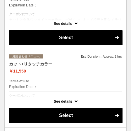
Expiration Date：
クーポンについて
カットと全体ワンメイクのカラー。デザインによって根元と毛先で塗り
分けて綺麗に染め上げます。シャンプー、ブロー込み
See details
Select
【組み合わせメニュー】
Est. Duration：Approx. 2 hrs
カット+リタッチカラー
￥11,550
Terms of use
Expiration Date：
クーポンについて
カットと根元２cmまでのカラー。シャンプー、ブロー込み
See details
Select