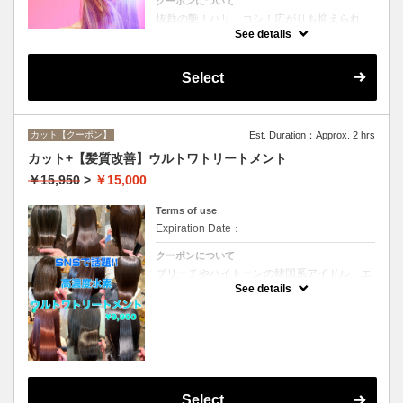
クーポンについて
抜群の艶！ハリ、コシ！広がりも抑えられ
る！どんなに傷んだ髪も、鮮やかなハイトー
See details
ンカラーも、極上美しい髪へ☆
Select
カット【クーポン】
Est. Duration：Approx. 2 hrs
カット+【髪質改善】ウルトワトリートメント
￥15,950
>
￥15,000
Terms of use
Expiration Date：
クーポンについて
ブリーチやハイトーンの韓国系アイドル、エ
イジング毛にお悩みの美魔女も夢中！全ての
See details
世代、髪質、メニューに対応できる髪質改善
トリートメントです☆
Select