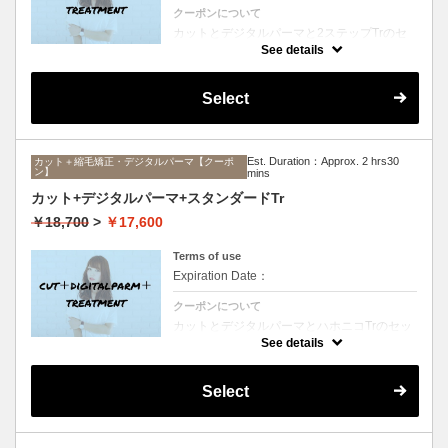
クーポンについて
カットとデジタルパーマと2ステップTrのセ
ットメニュー。毛先ワンカールからふんわり
See details
ルーズなカールまで大きめしっかりカール♪
シャンプー、ブロー込み。
Select
Est. Duration：Approx. 2 hrs30
カット＋縮毛矯正・デジタルパーマ【クーポ
ン】
mins
カット+デジタルパーマ+スタンダードTr
￥18,700
>
￥17,600
Terms of use
Expiration Date：
クーポンについて
カットとデジタルパーマとハホニコTrのセッ
トメニュー。毛先ワンカールからふんわりル
See details
ーズなカールまで大きめしっかりカール♪シ
ャンプー、ブロー込み。
Select