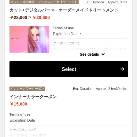
カット＋縮毛矯正・デジタルパーマ【クーポン】
Est. Duration：Approx. 3 hrs
カット+デジタルパーマ+ オーダーメイドトリートメント
￥22,000
>
￥20,600
Terms of use
Expiration Date：
クーポンについて
カットとデジタルパーマとオーダーメイドTr
のセットメニュー。抜群の艶！ハリ、コシ！
See details
広がりも抑えられる！どんなに傷んだ髪も、
鮮やかなハイトーンカラーも、極上美しい髪
へ☆☆シャンプー、ブロー込み。
Select
インナーカラークーポン
Est. Duration：Approx. 2 hrs30 mins
インナーカラークーポン
￥15,000
Terms of use
Expiration Date：
クーポンについて
※ご新規様ご予約不可