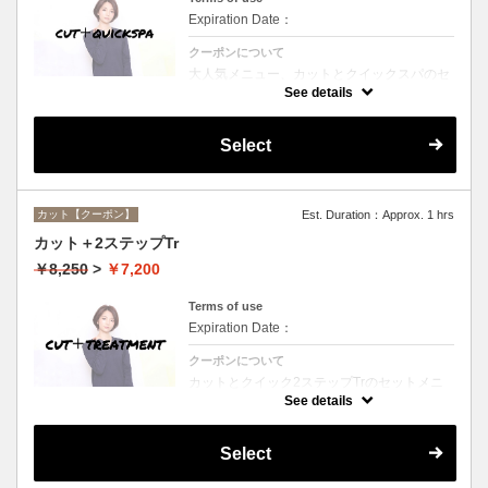
Expiration Date：
クーポンについて
大人気メニュー、カットとクイックスパのセ
ットメニュー。本場バリ式クイックスパで頭
See details
皮の洗浄＆保湿☆シャンプー、ブロー込み。
Select
カット【クーポン】
Est. Duration：Approx. 1 hrs
カット＋2ステップTr
￥8,250
>
￥7,200
Terms of use
Expiration Date：
クーポンについて
カットとクイック2ステップTrのセットメニ
ュー☆シャンプー、ブロー付。ロング料金な
See details
し。
Select