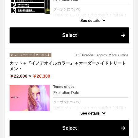
クーポンについて
圧倒的ダメージレス！グロス発色！低刺激！
匂いも残らない！全く新しい処方のイノアオ
See details
イルカラーのセットメニュー☆シャンプー、
ブロー込み。※リタッチカラーの場合は
￥14600となります。
Select
カット＋カラー【クーポン】
Est. Duration：Approx. 2 hrs30 mins
カット＋『イノアオイルカラー』＋オーダーメイドトリート
メント
￥22,000
>
￥20,300
Terms of use
Expiration Date：
クーポンについて
圧倒的ダメージレス！グロス発色！低刺激！
匂いも残らない！全く新しい処方のイノアオ
See details
イルカラーのセットメニュー☆シャンプー、
ブロー込み。※リタッチカラーの場合は
￥18100となります。
Select