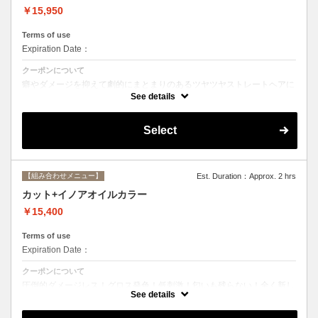
￥15,950
Terms of use
Expiration Date：
クーポンについて
癖やダメージを抑えて劇的にまとまりのあるツヤツヤストレートヘアに
☆ストレートで痛んだ髪のメンテナンスにも最適。シャンプー、ブロー
See details
込み。
Select
【組み合わせメニュー】
Est. Duration：Approx. 2 hrs
カット+イノアオイルカラー
￥15,400
Terms of use
Expiration Date：
クーポンについて
圧倒的ダメージレス！グロス発色！低刺激！匂いも残らない！全く新し
い処方のイノアオイルカラーのセットメニュー☆
See details