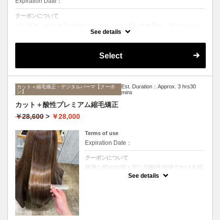
Expiration Date：
クーポンについて
メンズカットとカラーのセットメニュー。グレイカラー、ファッション
カラーどちらも可能です。シャンプー、ブロー込み。
See details
Select
Est. Duration：Approx. 3 hrs30
カット＋縮毛矯正・デジタルパーマ【クーポ
ン】
mins
カット＋酸性プレミアム縮毛矯正
￥28,600
>
￥28,000
Terms of use
Expiration Date：
クーポンについて
健康な髪やお肌と同じ弱酸性領域でかける縮
毛矯正☆髪を瘦せさせることなく、気になる
See details
癖をナチュラルに伸ばせるスペシャルな縮毛
矯正です☆高濃度中間トリートメント付き
(※通常の縮毛矯正よりプラス30分ほど時間
がかかります)