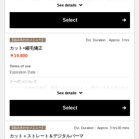
りルーズなカールまで大きめしっかりカール♪シャンプー・ブロー込
See details
み。
Select
【組み合わせメニュー】
Est. Duration：Approx. 3 hrs
カット+縮毛矯正
￥19,800
Terms of use
Expiration Date：
クーポンについて
カットと全体縮毛矯正。髪質やダメージによって根元と毛先を塗り分け
ます。シャンプー、ブロー込み。必要に応じて前処理トリートメント無
See details
料。
Select
【組み合わせメニュー】
Est. Duration：Approx. 3 hrs30 mins
カット＋ストレート＆デジタルパーマ