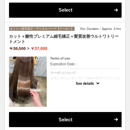
Select
カット＋縮毛矯正・デジタルパーマ【クーポン】
Est. Duration：Approx. 4 hrs
カット＋酸性プレミアム縮毛矯正＋髪質改善ウルトワトリー
トメント
￥38,500
>
￥37,000
Terms of use
Expiration Date：
クーポンについて
健康な髪やお肌と同じ弱酸性領域でかける縮
毛矯正☆髪を瘦せさせることなく、気になる
See details
癖をナチュラルに伸ばせるスペシャルな縮毛
矯正です☆高濃度中間トリートメント付き
(※通常の縮毛矯正よりプラス30分ほど時間
がかかります)
Select