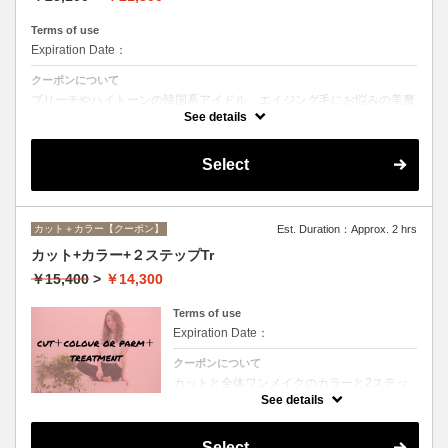
Terms of use
Expiration Date：
クーポンについて
ブリーチやハイトーンの韓国系アイドル、エイジング毛にお悩みの美魔
女も夢中！全ての世代、髪質、メニューに対応できる髪質改善トリート
See details
メントです☆
Select
カット＋カラー【クーポン】
Est. Duration：Approx. 2 hrs
カット+カラー+２ステップTr
￥15,400
>
￥14,300
Terms of use
Expiration Date：
クーポンについて
カットと全体ワンメイクのカラーと2ステッ
プトリートメントのお得メニュー。デザイン
See details
や髪の状態によってお薬を塗り分けます。シ
ャンプー、ブロー込、ロング料金なし
Select