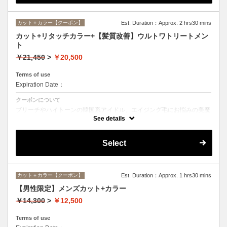
カット＋カラー【クーポン】
Est. Duration：Approx. 2 hrs30 mins
カット+リタッチカラー+【髪質改善】ウルトワトリートメン
ト
￥21,450
>
￥20,500
Terms of use
Expiration Date：
クーポンについて
ブリーチやハイトーンの韓国系アイドル、エイジング毛にお悩みの美魔
女も夢中！全ての世代、髪質、メニューに対応できる髪質改善トリート
See details
メントです☆
Select
カット＋カラー【クーポン】
Est. Duration：Approx. 1 hrs30 mins
【男性限定】メンズカット+カラー
￥14,300
>
￥12,500
Terms of use