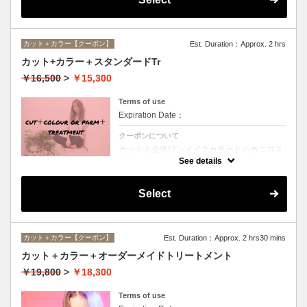
カット＋カラー【クーポン】
Est. Duration：Approx. 2 hrs
カット+カラー＋スタンダードTr
￥16,500
>
￥15,300
Terms of use
Expiration Date：
クーポンについて
カットと全体ワンメイクカラーとハホニコス
ペシャルトリートメントのオススメメニュー
See details
♪デザインや髪の状態によってお薬を塗り分
けます。シャンプー、ブロー込み。ロング料
金なし。
Select
カット＋カラー【クーポン】
Est. Duration：Approx. 2 hrs30 mins
カット＋カラー＋オーダーメイドトリートメント
￥19,800
>
￥18,300
Terms of use