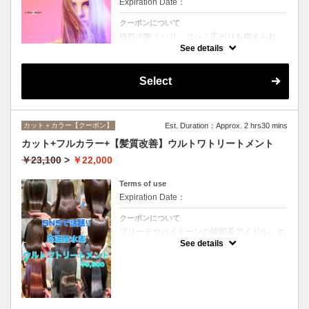
Expiration Date：
クーポンについて
抜群の艶！ハリ、コシ！広がりも抑えられ
る！どんなに傷んだ髪も、鮮やかなハイトー
See details
ンカラーも、極上美しい髪へ☆
Select
カット＋カラー【クーポン】
Est. Duration：Approx. 2 hrs30 mins
カット+フルカラー+【髪質改善】ウルトワトリートメント
￥23,100
>
￥22,000
Terms of use
Expiration Date：
クーポンについて
ブリーチやハイトーンの韓国系アイドル、エ
イジング毛にお悩みの美魔女も夢中！全ての
See details
世代、髪質、メニューに対応できる髪質改善
トリートメントです☆リタッチの場合
￥20000