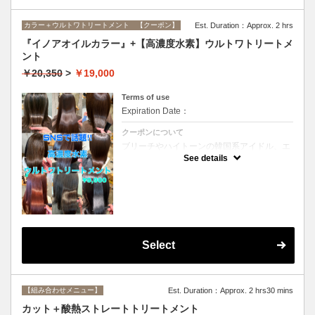
カラー＋ウルトワトリートメント 【クーポン】
Est. Duration：Approx. 2 hrs
『イノアオイルカラー』+【高濃度水素】ウルトワトリートメ
ント
￥20,350
>
￥19,000
Terms of use
Expiration Date：
クーポンについて
ブリーチやハイトーンの韓国系アイドル、エ
イジング毛にお悩みの美魔女も夢中！全ての
See details
世代、髪質、メニューに対応できる髪質改善
トリートメントです☆リタッチの場合
￥16800
Select
【組み合わせメニュー】
Est. Duration：Approx. 2 hrs30 mins
カット＋酸熱ストレートトリートメント