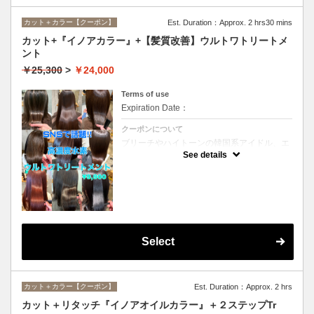
カット＋カラー【クーポン】
Est. Duration：Approx. 2 hrs30 mins
カット+『イノアカラー』+【髪質改善】ウルトワトリートメ
ント
￥25,300
>
￥24,000
Terms of use
Expiration Date：
クーポンについて
ブリーチやハイトーンの韓国系アイドル、エ
イジング毛にお悩みの美魔女も夢中！全ての
See details
世代、髪質、メニューに対応できる髪質改善
トリートメントです☆
Select
カット＋カラー【クーポン】
Est. Duration：Approx. 2 hrs
カット＋リタッチ『イノアオイルカラー』＋２ステップTr