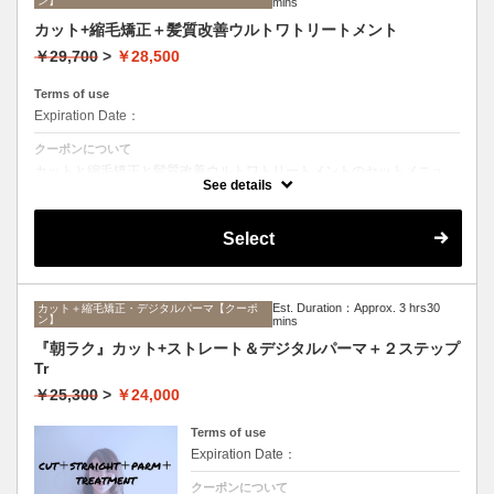
ン】
mins
カット+縮毛矯正＋髪質改善ウルトワトリートメント
￥29,700
>
￥28,500
Terms of use
Expiration Date：
クーポンについて
カットと縮毛矯正と髪質改善ウルトワトリートメントのセットメニュ
ー。髪質や状態に合わせて薬剤選定致します。ロング料金なし
See details
Select
Est. Duration：Approx. 3 hrs30
カット＋縮毛矯正・デジタルパーマ【クーポ
ン】
mins
『朝ラク』カット+ストレート＆デジタルパーマ＋２ステップ
Tr
￥25,300
>
￥24,000
Terms of use
Expiration Date：
クーポンについて