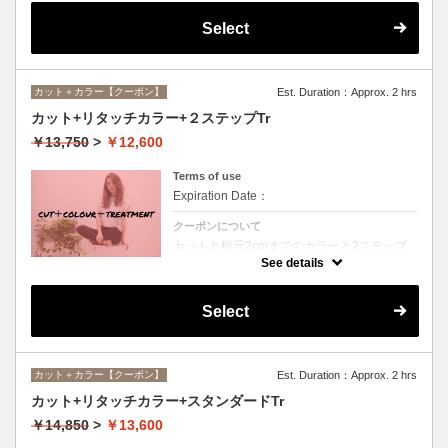
Select
カット＋カラー【クーポン】
Est. Duration：Approx. 2 hrs
カット+リタッチカラー+２ステップTr
￥13,750
>
￥12,600
Terms of use
Expiration Date：
クーポンについて
カットと根元2cmまでのカラーと2ステップ
トリートメントのセットメニュー。シャンプ
See details
ー・ブロー込。ロング料金なし。
Select
カット＋カラー【クーポン】
Est. Duration：Approx. 2 hrs
カット+リタッチカラー+スタンダードTr
￥14,850
>
￥13,600