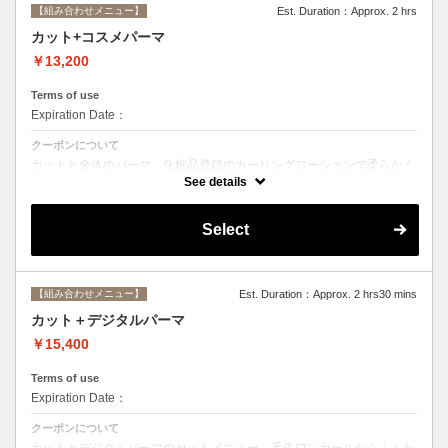
【組み合わせメニュー】
Est. Duration：Approx. 2 hrs
カット+コスメパーマ
￥13,200
Terms of use
Expiration Date：
クーポンについて
カットと全体のパーマ。化粧品登録のカーリングローションで柔らかく
動きのあるスタイルからしっかりウェーブまで☆シャンプー、ブロー込
See details
み。
Select
【組み合わせメニュー】
Est. Duration：Approx. 2 hrs30 mins
カット＋デジタルパーマ
￥15,400
Terms of use
Expiration Date：
クーポンについて
カットとデジタルパーマのセットメニュー。毛先ワンカールからふんわ