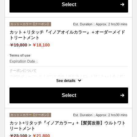
Select
カット＋カラー【クーポン】
Est. Duration：Approx. 2 hrs30 mins
カット＋リタッチ『イノアオイルカラー』＋オーダーメイド
トリートメント
￥19,800
>
￥18,100
Terms of use
Expiration Date：
クーポンについて
圧倒的ダメージレス！グロス発色！低刺激！匂いも残らない！全く新し
い処方のイノアオイルカラーのセットメニュー☆
See details
Select
カット＋カラー【クーポン】
Est. Duration：Approx. 2 hrs30 mins
カット+リタッチ『イノアカラー』+【髪質改善】ウルトワト
リートメント
￥23,100
>
￥21,800