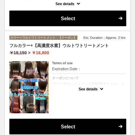
インナーカラーに必要なブリーチ、全体カラー、ブリーチ部分のオンカ
See details
ラーがすべてセットになったメニューです。(ブリーチは1回になりま
す）
Select
カラー＋ウルトワトリートメント 【クーポン】
Est. Duration：Approx. 2 hrs
フルカラー+【高濃度水素】ウルトワトリートメント
￥18,150
>
￥16,800
Terms of use
Expiration Date：
クーポンについて
ブリーチやハイトーンの韓国系アイドル、エ
イジング毛にお悩みの美魔女も夢中！全ての
See details
世代、髪質、メニューに対応できる髪質改善
トリートメントです☆リタッチの場合
￥15300
Select