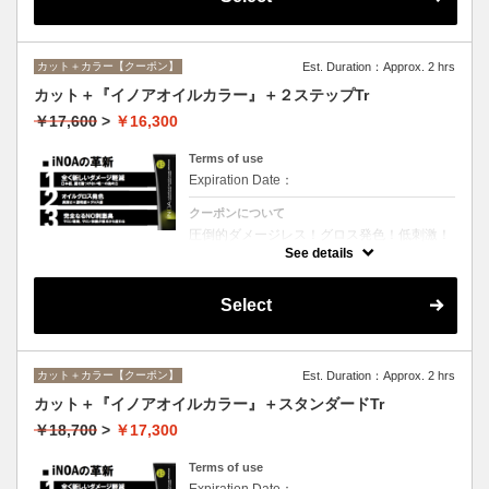
カット＋カラー【クーポン】
Est. Duration：Approx. 2 hrs
カット＋『イノアオイルカラー』＋２ステップTr
￥17,600
>
￥16,300
Terms of use
Expiration Date：
クーポンについて
圧倒的ダメージレス！グロス発色！低刺激！
匂いも残らない！全く新しい処方のイノアオ
See details
イルカラーのセットメニュー☆シャンプー、
ブロー込み。※リタッチカラーの場合は
￥13600となります。
Select
カット＋カラー【クーポン】
Est. Duration：Approx. 2 hrs
カット＋『イノアオイルカラー』＋スタンダードTr
￥18,700
>
￥17,300
Terms of use
Expiration Date：