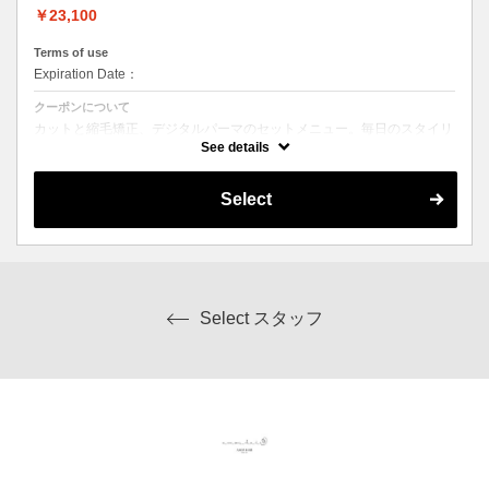
￥23,100
Terms of use
Expiration Date：
クーポンについて
カットと縮毛矯正、デジタルパーマのセットメニュー。毎日のスタイリ
ングを楽にしたい方にオススメ☆ シャンプー、ブロー込み。ロング料
See details
金なし。
Select
Select スタッフ