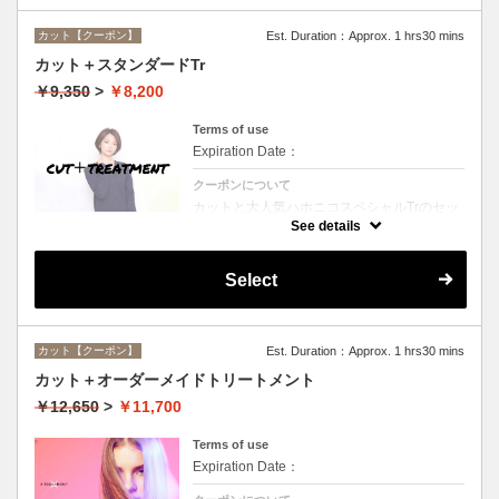
カット【クーポン】
Est. Duration：Approx. 1 hrs30 mins
カット＋スタンダードTr
￥9,350
>
￥8,200
Terms of use
Expiration Date：
クーポンについて
カットと大人気ハホニコスペシャルTrのセッ
トメニュー☆シャンプー、ブロー付。ロング
See details
料金なし。
Select
カット【クーポン】
Est. Duration：Approx. 1 hrs30 mins
カット＋オーダーメイドトリートメント
￥12,650
>
￥11,700
Terms of use
Expiration Date：