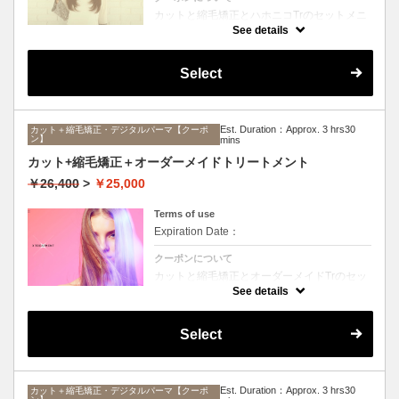
カットと縮毛矯正とハホニコTrのセットメニ
ュー。髪質や状態に合わせて薬剤選定致しま
See details
す。ロング料金なし
Select
Est. Duration：Approx. 3 hrs30
カット＋縮毛矯正・デジタルパーマ【クーポ
ン】
mins
カット+縮毛矯正＋オーダーメイドトリートメント
￥26,400
>
￥25,000
Terms of use
Expiration Date：
クーポンについて
カットと縮毛矯正とオーダーメイドTrのセッ
トメニュー。髪質や状態に合わせて薬剤選定
See details
致します。ロング料金なし
Select
Est. Duration：Approx. 3 hrs30
カット＋縮毛矯正・デジタルパーマ【クーポ