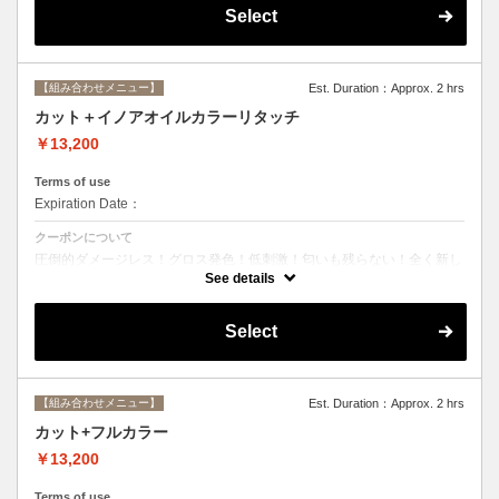
Select
【組み合わせメニュー】
Est. Duration：Approx. 2 hrs
カット＋イノアオイルカラーリタッチ
￥13,200
Terms of use
Expiration Date：
クーポンについて
圧倒的ダメージレス！グロス発色！低刺激！匂いも残らない！全く新し
い処方のイノアオイルカラーのセットメニュー☆ ※根元２ｃｍまでの
See details
カラーとなります。
Select
【組み合わせメニュー】
Est. Duration：Approx. 2 hrs
カット+フルカラー
￥13,200
Terms of use