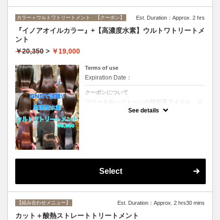
カラー＋ウルトワトリートメント 【クーポン】
Est. Duration：Approx. 2 hrs
『イノアオイルカラー』+【高濃度水素】ウルトワトリートメ
ント
￥20,350
>
￥19,000
Terms of use
Expiration Date：
クーポンについて
ブリーチやハイトーンの韓国系アイドル、エ
イジング毛にお悩みの美魔女も夢中！全ての
See details
世代、髪質、メニューに対応できる髪質改善
トリートメントです☆リタッチの場合
￥16800
Select
【組み合わせメニュー】
Est. Duration：Approx. 2 hrs30 mins
カット＋酸熱ストレートトリートメント