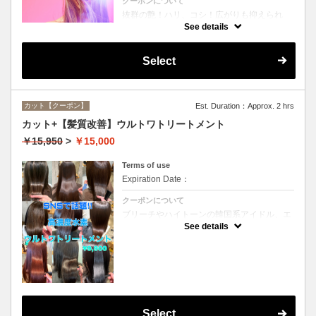
クーポンについて
抜群の艶！ハリ、コシ！広がりも抑えられ
る！どんなに傷んだ髪も、鮮やかなハイトー
See details
ンカラーも、極上美しい髪へ☆
Select
カット【クーポン】
Est. Duration：Approx. 2 hrs
カット+【髪質改善】ウルトワトリートメント
￥15,950
>
￥15,000
Terms of use
Expiration Date：
クーポンについて
ブリーチやハイトーンの韓国系アイドル、エ
イジング毛にお悩みの美魔女も夢中！全ての
See details
世代、髪質、メニューに対応できる髪質改善
トリートメントです☆
Select