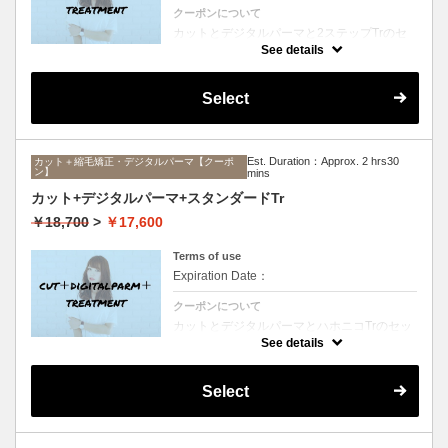
クーポンについて
カットとデジタルパーマと2ステップTrのセ
ットメニュー。毛先ワンカールからふんわり
See details
ルーズなカールまで大きめしっかりカール♪
シャンプー、ブロー込み。
Select
Est. Duration：Approx. 2 hrs30
カット＋縮毛矯正・デジタルパーマ【クーポ
ン】
mins
カット+デジタルパーマ+スタンダードTr
￥18,700
>
￥17,600
Terms of use
Expiration Date：
クーポンについて
カットとデジタルパーマとハホニコTrのセッ
トメニュー。毛先ワンカールからふんわりル
See details
ーズなカールまで大きめしっかりカール♪シ
ャンプー、ブロー込み。
Select