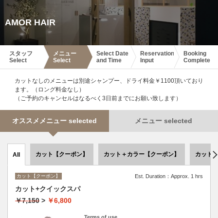
AMOR HAIR
スタッフ
メニュー
Select Date
Reservation
Booking
Select
Select
and Time
Input
Complete
カットなしのメニューは別途シャンプー、ドライ料金￥1100頂いており
ます。（ロング料金なし）
（ご予約のキャンセルはなるべく3日前までにお願い致します）
オススメメニュー selected
メニュー selected
カット【クーポン】
カット＋カラー【クーポン】
カット
All
カット【クーポン】
Est. Duration：Approx. 1 hrs
カット+クイックスパ
￥7,150
>
￥6,800
Terms of use