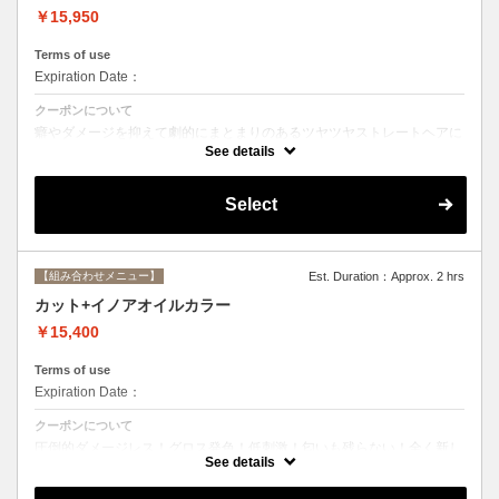
￥15,950
Terms of use
Expiration Date：
クーポンについて
癖やダメージを抑えて劇的にまとまりのあるツヤツヤストレートヘアに
☆ストレートで痛んだ髪のメンテナンスにも最適。シャンプー、ブロー
See details
込み。
Select
【組み合わせメニュー】
Est. Duration：Approx. 2 hrs
カット+イノアオイルカラー
￥15,400
Terms of use
Expiration Date：
クーポンについて
圧倒的ダメージレス！グロス発色！低刺激！匂いも残らない！全く新し
い処方のイノアオイルカラーのセットメニュー☆
See details