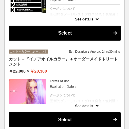
クーポンについて
圧倒的ダメージレス！グロス発色！低刺激！
匂いも残らない！全く新しい処方のイノアオ
See details
イルカラーのセットメニュー☆シャンプー、
ブロー込み。※リタッチカラーの場合は
￥14600となります。
Select
カット＋カラー【クーポン】
Est. Duration：Approx. 2 hrs30 mins
カット＋『イノアオイルカラー』＋オーダーメイドトリート
メント
￥22,000
>
￥20,300
Terms of use
Expiration Date：
クーポンについて
圧倒的ダメージレス！グロス発色！低刺激！
匂いも残らない！全く新しい処方のイノアオ
See details
イルカラーのセットメニュー☆シャンプー、
ブロー込み。※リタッチカラーの場合は
￥18100となります。
Select