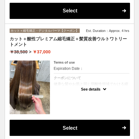
Select
カット＋縮毛矯正・デジタルパーマ【クーポン】
Est. Duration：Approx. 4 hrs
カット＋酸性プレミアム縮毛矯正＋髪質改善ウルトワトリー
トメント
￥38,500
>
￥37,000
Terms of use
Expiration Date：
クーポンについて
健康な髪やお肌と同じ弱酸性領域でかける縮
毛矯正☆髪を瘦せさせることなく、気になる
See details
癖をナチュラルに伸ばせるスペシャルな縮毛
矯正です☆高濃度中間トリートメント付き
(※通常の縮毛矯正よりプラス30分ほど時間
がかかります)
Select