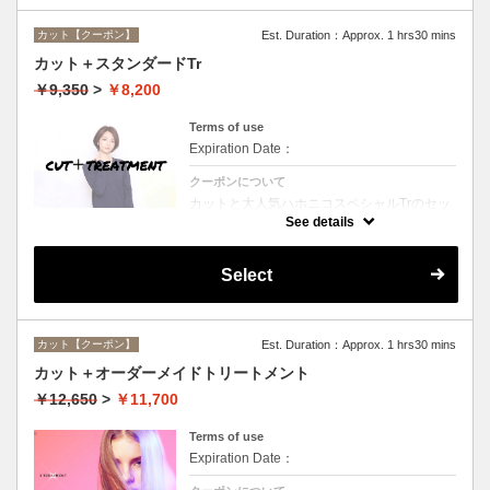
カット【クーポン】
Est. Duration：Approx. 1 hrs30 mins
カット＋スタンダードTr
￥9,350
>
￥8,200
Terms of use
Expiration Date：
クーポンについて
カットと大人気ハホニコスペシャルTrのセッ
トメニュー☆シャンプー、ブロー付。ロング
See details
料金なし。
Select
カット【クーポン】
Est. Duration：Approx. 1 hrs30 mins
カット＋オーダーメイドトリートメント
￥12,650
>
￥11,700
Terms of use
Expiration Date：