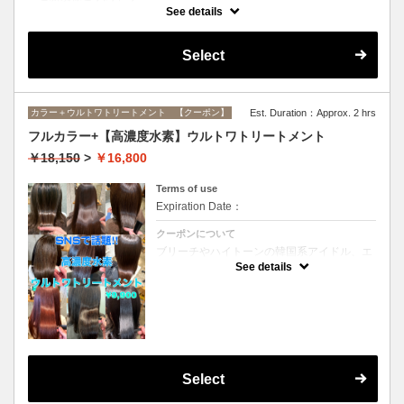
インナーカラーに必要なブリーチ、全体カラー、ブリーチ部分のオンカ
See details
ラーがすべてセットになったメニューです。(ブリーチは1回になりま
す）
Select
カラー＋ウルトワトリートメント 【クーポン】
Est. Duration：Approx. 2 hrs
フルカラー+【高濃度水素】ウルトワトリートメント
￥18,150
>
￥16,800
Terms of use
Expiration Date：
クーポンについて
ブリーチやハイトーンの韓国系アイドル、エ
イジング毛にお悩みの美魔女も夢中！全ての
See details
世代、髪質、メニューに対応できる髪質改善
トリートメントです☆リタッチの場合
￥15300
Select