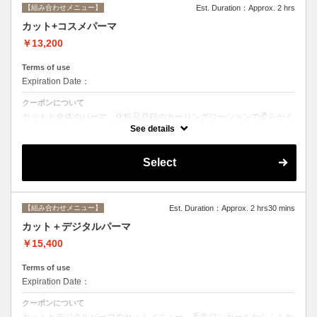
【組み合わせメニュー】
Est. Duration：Approx. 2 hrs
カット+コスメパーマ
￥13,200
Terms of use
Expiration Date：
クーポンについて
カットと全体のパーマ。化粧品登録のカーリングローションで柔らかく
動きのあるスタイルからしっかりウェーブまで☆シャンプー、ブロー込
See details
み。
Select
【組み合わせメニュー】
Est. Duration：Approx. 2 hrs30 mins
カット＋デジタルパーマ
￥15,400
Terms of use
Expiration Date：
クーポンについて
カットとデジタルパーマのセットメニュー。毛先ワンカールからふんわ