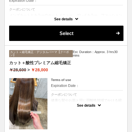
Expiration Date：
クーポンについて
メンズカットとカラーのセットメニュー。グレイカラー、ファッション
カラーどちらも可能です。シャンプー、ブロー込み。
See details
Select
Est. Duration：Approx. 3 hrs30
カット＋縮毛矯正・デジタルパーマ【クーポ
ン】
mins
カット＋酸性プレミアム縮毛矯正
￥28,600
>
￥28,000
Terms of use
Expiration Date：
クーポンについて
健康な髪やお肌と同じ弱酸性領域でかける縮
毛矯正☆髪を瘦せさせることなく、気になる
See details
癖をナチュラルに伸ばせるスペシャルな縮毛
矯正です☆高濃度中間トリートメント付き
(※通常の縮毛矯正よりプラス30分ほど時間
がかかります)