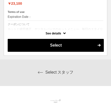
￥23,100
Terms of use
Expiration Date：
クーポンについて
カットと縮毛矯正、デジタルパーマのセットメニュー。毎日のスタイリ
ングを楽にしたい方にオススメ☆ シャンプー、ブロー込み。ロング料
See details
金なし。
Select
Select スタッフ