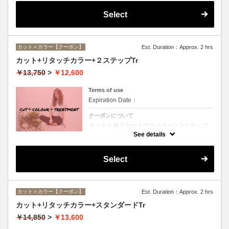
Select
カット＋カラー【クーポン】
Est. Duration：Approx. 2 hrs
カット+リタッチカラー+２ステップTr
￥13,750
>
￥12,600
Terms of use
Expiration Date：
クーポンについて
カットと根元2cmまでのカラーと2ステップ
トリートメントのセットメニュー。シャンプ
See details
ー・ブロー込。ロング料金なし。
Select
カット＋カラー【クーポン】
Est. Duration：Approx. 2 hrs
カット+リタッチカラー+スタンダードTr
￥14,850
>
￥13,600