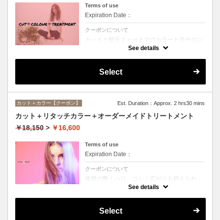
Terms of use
Expiration Date：
クーポンについて
カットと根元２ｃｍまでのカラーと当サロン
オススメ、スペシャルトリートメントのセッ
See details
トメニュー。シャンプー、ブロー込み。
Select
カット＋カラー【クーポン】
Est. Duration：Approx. 2 hrs30 mins
カット＋リタッチカラー＋オーダーメイドトリートメント
￥18,150
>
￥16,600
Terms of use
Expiration Date：
クーポンについて
抜群の艶！ハリ、コシ！広がりも抑えられ
る！どんなに傷んだ髪も、鮮やかなハイトー
See details
ンカラーも、極上美しい髪へ☆
Select