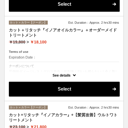
Select
カット＋カラー【クーポン】
Est. Duration：Approx. 2 hrs30 mins
カット＋リタッチ『イノアオイルカラー』＋オーダーメイド
トリートメント
￥19,800
>
￥18,100
Terms of use
Expiration Date：
クーポンについて
圧倒的ダメージレス！グロス発色！低刺激！匂いも残らない！全く新し
い処方のイノアオイルカラーのセットメニュー☆
See details
Select
カット＋カラー【クーポン】
Est. Duration：Approx. 2 hrs30 mins
カット+リタッチ『イノアカラー』+【髪質改善】ウルトワト
リートメント
￥23,100
>
￥21,800