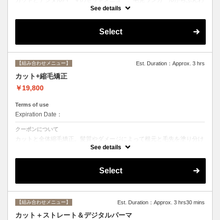
りルーズなカールまで大きめしっかりカール♪シャンプー・ブロー込
See details
み。
Select
【組み合わせメニュー】
Est. Duration：Approx. 3 hrs
カット+縮毛矯正
￥19,800
Terms of use
Expiration Date：
クーポンについて
カットと全体縮毛矯正。髪質やダメージによって根元と毛先を塗り分け
ます。シャンプー、ブロー込み。必要に応じて前処理トリートメント無
See details
料。
Select
【組み合わせメニュー】
Est. Duration：Approx. 3 hrs30 mins
カット＋ストレート＆デジタルパーマ