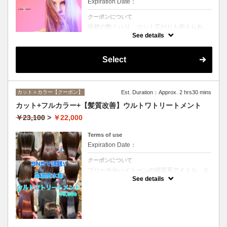
Expiration Date：
クーポンについて
抜群の艶！ハリ、コシ！広がりも抑えられ
る！どんなに傷んだ髪も、鮮やかなハイトー
See details
ンカラーも、極上美しい髪へ☆
Select
カット＋カラー【クーポン】
Est. Duration：Approx. 2 hrs30 mins
カット+フルカラー+【髪質改善】ウルトワトリートメント
￥23,100
>
￥22,000
Terms of use
Expiration Date：
クーポンについて
ブリーチやハイトーンの韓国系アイドル、エ
イジング毛にお悩みの美魔女も夢中！全ての
See details
世代、髪質、メニューに対応できる髪質改善
トリートメントです☆リタッチの場合
￥20000