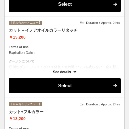
Select
【組み合わせメニュー】
Est. Duration：Approx. 2 hrs
カット＋イノアオイルカラーリタッチ
￥13,200
Terms of use
Expiration Date：
クーポンについて
圧倒的ダメージレス！グロス発色！低刺激！匂いも残らない！全く新し
い処方のイノアオイルカラーのセットメニュー☆ ※根元２ｃｍまでの
See details
カラーとなります。
Select
【組み合わせメニュー】
Est. Duration：Approx. 2 hrs
カット+フルカラー
￥13,200
Terms of use