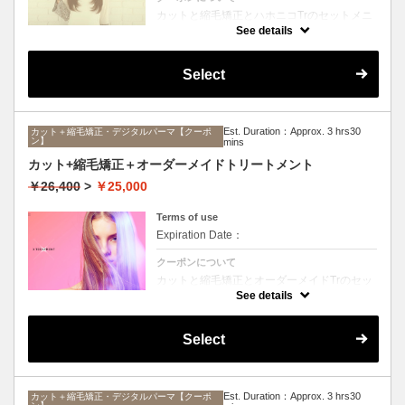
カットと縮毛矯正とハホニコTrのセットメニ
ュー。髪質や状態に合わせて薬剤選定致しま
See details
す。ロング料金なし
Select
Est. Duration：Approx. 3 hrs30
カット＋縮毛矯正・デジタルパーマ【クーポ
ン】
mins
カット+縮毛矯正＋オーダーメイドトリートメント
￥26,400
>
￥25,000
Terms of use
Expiration Date：
クーポンについて
カットと縮毛矯正とオーダーメイドTrのセッ
トメニュー。髪質や状態に合わせて薬剤選定
See details
致します。ロング料金なし
Select
Est. Duration：Approx. 3 hrs30
カット＋縮毛矯正・デジタルパーマ【クーポ