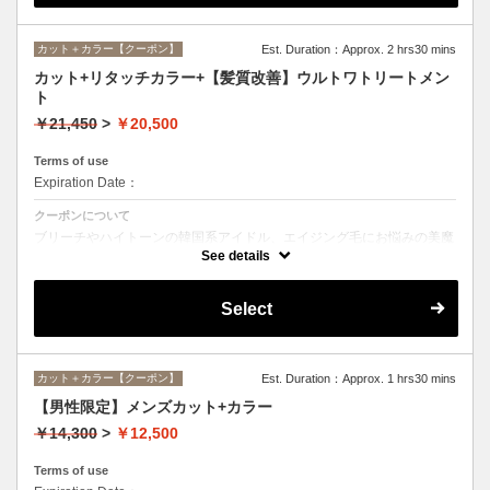
カット＋カラー【クーポン】
Est. Duration：Approx. 2 hrs30 mins
カット+リタッチカラー+【髪質改善】ウルトワトリートメン
ト
￥21,450
>
￥20,500
Terms of use
Expiration Date：
クーポンについて
ブリーチやハイトーンの韓国系アイドル、エイジング毛にお悩みの美魔
女も夢中！全ての世代、髪質、メニューに対応できる髪質改善トリート
See details
メントです☆
Select
カット＋カラー【クーポン】
Est. Duration：Approx. 1 hrs30 mins
【男性限定】メンズカット+カラー
￥14,300
>
￥12,500
Terms of use