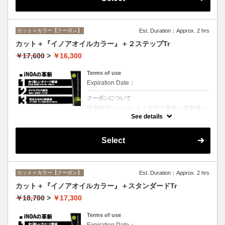
カット＋カラー【クーポン】
Est. Duration：Approx. 2 hrs
カット＋『イノアオイルカラー』＋２ステップTr
￥17,600
>
￥16,300
Terms of use
Expiration Date：
クーポンについて
圧倒的ダメージレス！グロス発色！低刺激！
匂いも残らない！全く新しい処方のイノアオ
See details
イルカラーのセットメニュー☆シャンプー、
ブロー込み。※リタッチカラーの場合は
￥13600となります。
Select
カット＋カラー【クーポン】
Est. Duration：Approx. 2 hrs
カット＋『イノアオイルカラー』＋スタンダードTr
￥18,700
>
￥17,300
Terms of use
Expiration Date：