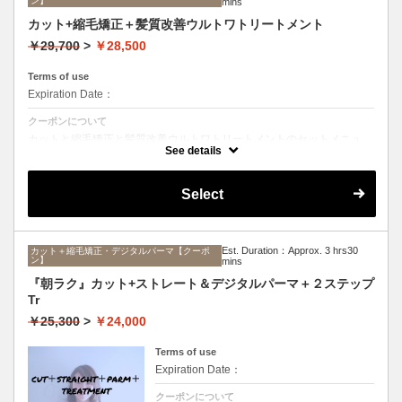
ン】
mins
カット+縮毛矯正＋髪質改善ウルトワトリートメント
￥29,700
>
￥28,500
Terms of use
Expiration Date：
クーポンについて
カットと縮毛矯正と髪質改善ウルトワトリートメントのセットメニュ
ー。髪質や状態に合わせて薬剤選定致します。ロング料金なし
See details
Select
Est. Duration：Approx. 3 hrs30
カット＋縮毛矯正・デジタルパーマ【クーポ
ン】
mins
『朝ラク』カット+ストレート＆デジタルパーマ＋２ステップ
Tr
￥25,300
>
￥24,000
Terms of use
Expiration Date：
クーポンについて