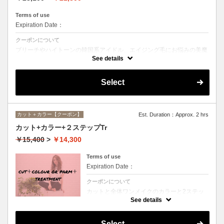
Terms of use
Expiration Date：
クーポンについて
ブリーチやハイトーンの韓国系アイドル、エイジング毛にお悩みの美魔
女も夢中！全ての世代、髪質、メニューに対応できる髪質改善トリート
See details
メントです☆
Select
カット＋カラー【クーポン】
Est. Duration：Approx. 2 hrs
カット+カラー+２ステップTr
￥15,400
>
￥14,300
Terms of use
Expiration Date：
クーポンについて
カットと全体ワンメイクのカラーと2ステッ
プトリートメントのお得メニュー。デザイン
See details
や髪の状態によってお薬を塗り分けます。シ
ャンプー、ブロー込、ロング料金なし
Select