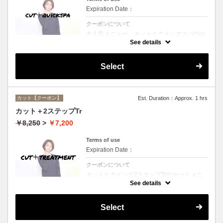
Expiration Date：
クーポンについて
大人気メニュー、カットとクイックスパのセ
ットメニュー。本場バリ式クイックスパで頭
See details
皮の洗浄＆保湿☆シャンプー、ブロー込み。
Select
カット【クーポン】
Est. Duration：Approx. 1 hrs
カット＋2ステップTr
￥8,250
>
￥7,200
Terms of use
Expiration Date：
クーポンについて
カットとクイック2ステップTrのセットメニ
ュー☆シャンプー、ブロー付。ロング料金な
See details
し。
Select