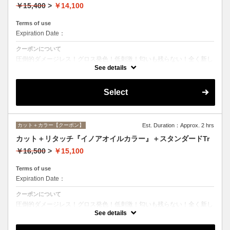
￥15,400
>
￥14,100
Terms of use
Expiration Date：
クーポンについて
圧倒的ダメージレス！グロス発色！低刺激！匂いも残らない！全く新し
い処方のイノアオイルカラーのセットメニュー☆シャンプー、ブロー込
See details
み。
Select
カット＋カラー【クーポン】
Est. Duration：Approx. 2 hrs
カット＋リタッチ『イノアオイルカラー』＋スタンダードTr
￥16,500
>
￥15,100
Terms of use
Expiration Date：
クーポンについて
圧倒的ダメージレス！グロス発色！低刺激！匂いも残らない！全く新し
い処方のイノアオイルカラーのセットメニュー☆シャンプー、ブロー込
See details
み。