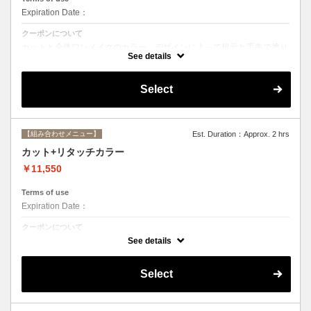
Expiration Date：
クーポンについて
カットと全体ワンメイクのカラー。デザインによって根元と毛先で塗り
分けて綺麗に染め上げます。シャンプー、ブロー込み
See details
Select
【組み合わせメニュー】
Est. Duration：Approx. 2 hrs
カット+リタッチカラー
￥11,550
Terms of use
Expiration Date：
クーポンについて
カットと根元２cmまでのカラー。シャンプー、ブロー込み
See details
Select