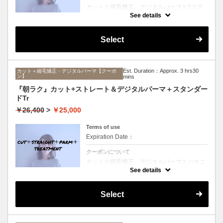
カットと縮毛矯正、デジタルパーマと2ステ
ップTrのセットメニュー。ボリュームは抑え
See details
て毛先はふんわりパーマ♪毎日のスタイリン
グを楽にしたい方にオススメ☆ロング料金な
し。
Select
Est. Duration：Approx. 3 hrs30
カット＋縮毛矯正・デジタルパーマ【クーポ
ン】
mins
『朝ラク』カット+ストレート＆デジタルパーマ＋スタンダー
ドTr
￥26,400
>
￥25,000
Terms of use
Expiration Date：
クーポンについて
カットと縮毛矯正、デジタルパーマとハホニ
コTrのセットメニュー。ボリュームは抑えて
See details
毛先はふんわりパーマ♪毎日のスタイリング
を楽にしたい方にオススメ☆ロング料金な
し。
Select