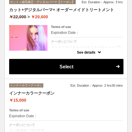
カット＋縮毛矯正・デジタルパーマ【クーポン】
Est. Duration：Approx. 3 hrs
カット+デジタルパーマ+ オーダーメイドトリートメント
￥22,000
>
￥20,600
Terms of use
Expiration Date：
クーポンについて
カットとデジタルパーマとオーダーメイドTr
のセットメニュー。抜群の艶！ハリ、コシ！
See details
広がりも抑えられる！どんなに傷んだ髪も、
鮮やかなハイトーンカラーも、極上美しい髪
へ☆☆シャンプー、ブロー込み。
Select
インナーカラークーポン
Est. Duration：Approx. 2 hrs30 mins
インナーカラークーポン
￥15,000
Terms of use
Expiration Date：
クーポンについて
※ご新規様ご予約不可