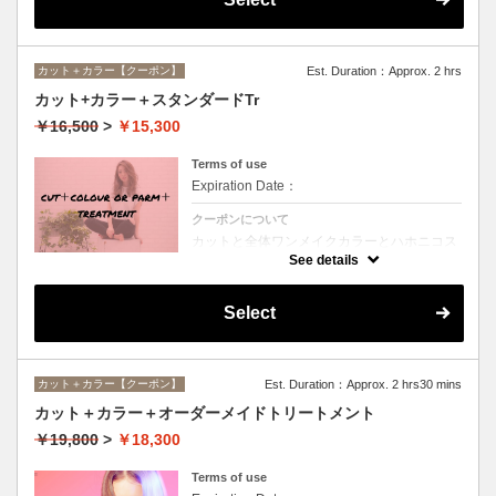
カット＋カラー【クーポン】
Est. Duration：Approx. 2 hrs
カット+カラー＋スタンダードTr
￥16,500
>
￥15,300
Terms of use
Expiration Date：
クーポンについて
カットと全体ワンメイクカラーとハホニコス
ペシャルトリートメントのオススメメニュー
See details
♪デザインや髪の状態によってお薬を塗り分
けます。シャンプー、ブロー込み。ロング料
金なし。
Select
カット＋カラー【クーポン】
Est. Duration：Approx. 2 hrs30 mins
カット＋カラー＋オーダーメイドトリートメント
￥19,800
>
￥18,300
Terms of use