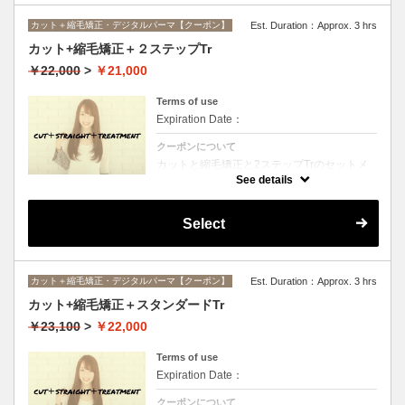
カット＋縮毛矯正・デジタルパーマ【クーポン】
Est. Duration：Approx. 3 hrs
カット+縮毛矯正＋２ステップTr
￥22,000
>
￥21,000
Terms of use
Expiration Date：
クーポンについて
カットと縮毛矯正と2ステップTrのセットメ
ニュー。髪質や状態に合わせて薬剤選定致し
See details
ます。ロング料金なし
Select
カット＋縮毛矯正・デジタルパーマ【クーポン】
Est. Duration：Approx. 3 hrs
カット+縮毛矯正＋スタンダードTr
￥23,100
>
￥22,000
Terms of use
Expiration Date：
クーポンについて