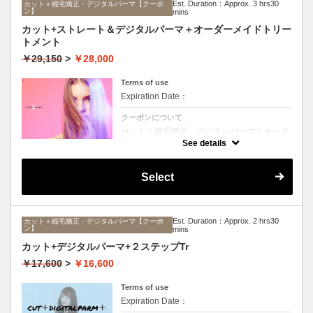
Est. Duration：Approx. 3 hrs30
カット＋縮毛矯正・デジタルパーマ【クーポ
ン】
mins
カット+ストレート＆デジタルパーマ＋オーダーメイドトリー
トメント
￥29,150
>
￥28,000
Terms of use
Expiration Date：
クーポンについて
カットと縮毛矯正、デジタルパーマとオーダ
ーメイドTrのセットメニュー。ボリュームは
See details
抑えて毛先はふんわりパーマ♪毎日のスタイ
リングを楽にしたい方に☆ロング料金なし。
Select
Est. Duration：Approx. 2 hrs30
カット＋縮毛矯正・デジタルパーマ【クーポ
ン】
mins
カット+デジタルパーマ+２ステップTr
￥17,600
>
￥16,600
Terms of use
Expiration Date：