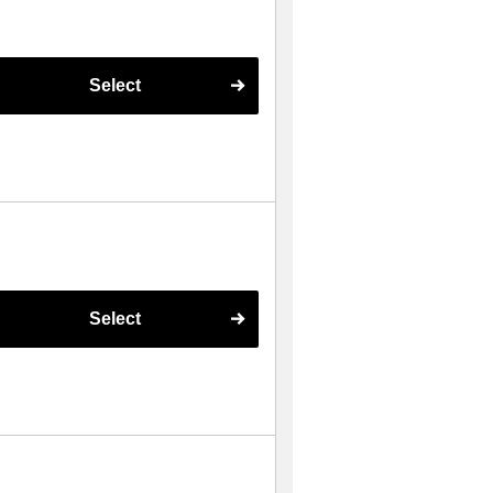
Select
Select