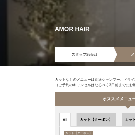
AMOR HAIR
スタッフ
Select
メ
カットなしのメニューは別途シャンプー、ドライ料
（ご予約のキャンセルはなるべく3日前までにお
オススメメニュー s
カット【クーポン】
カッ
All
カット【クーポン】