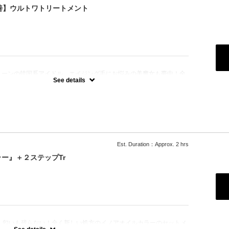
改善】ウルトワトリートメント
：
トーンの韓国系アイドル、エイジング毛にお悩みの美魔女も夢中！全
、メニューに対応できる髪質改善トリートメントです☆
See details
Est. Duration：Approx. 2 hrs
ー』＋２ステップTr
！匂いも残らない！全く新しい処方のイノアオイルカラーのセットメ