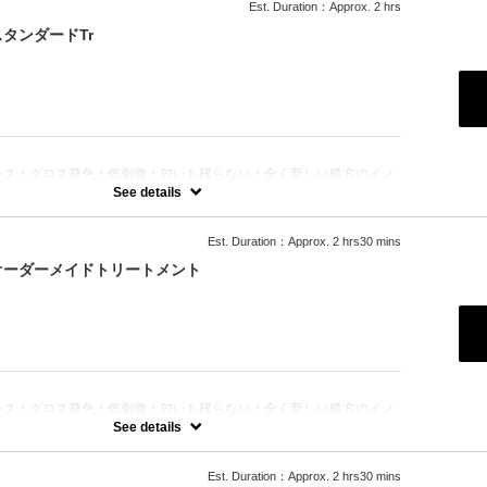
Est. Duration：Approx. 2 hrs
タンダードTr
：
レス！グロス発色！低刺激！匂いも残らない！全く新しい処方のイノ
のセットメニュー☆シャンプー、ブロー込み。※リタッチカラーの場
See details
なります。
Est. Duration：Approx. 2 hrs30 mins
オーダーメイドトリートメント
：
レス！グロス発色！低刺激！匂いも残らない！全く新しい処方のイノ
のセットメニュー☆シャンプー、ブロー込み。※リタッチカラーの場
See details
なります。
Est. Duration：Approx. 2 hrs30 mins