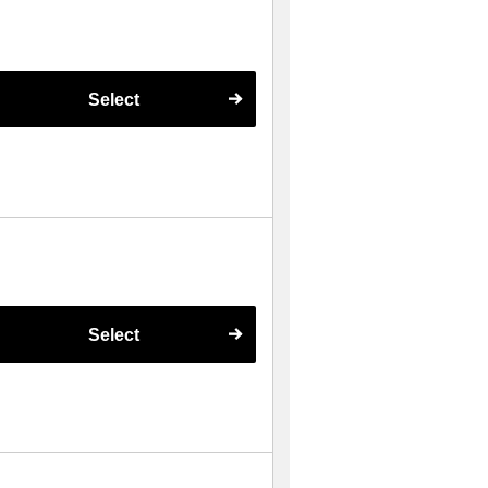
Select
Select