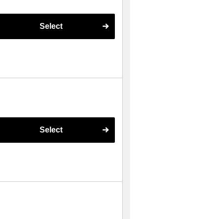
Select
Select