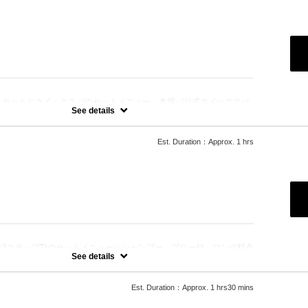
：
、カットとクイックスパのセットメニュー。本場バリ式クイックスパ
保湿☆シャンプー、ブロー込み。
See details
Est. Duration：Approx. 1 hrs
：
2ステップTrのセットメニュー☆シャンプー、ブロー付。ロング料金
See details
Est. Duration：Approx. 1 hrs30 mins