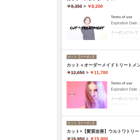
￥9,350
>
￥8,200
Terms of use
Expiration Date
クーポンについて
カットと大人気
ング料金なし。
カット【クーポン】
カット＋オーダーメイドトリートメ
￥12,650
>
￥11,700
Terms of use
Expiration Date
クーポンについて
抜群の艶！ハリ
ーンカラーも、
カット【クーポン】
カット+【髪質改善】ウルトワトリー
￥15,950
>
￥15,000