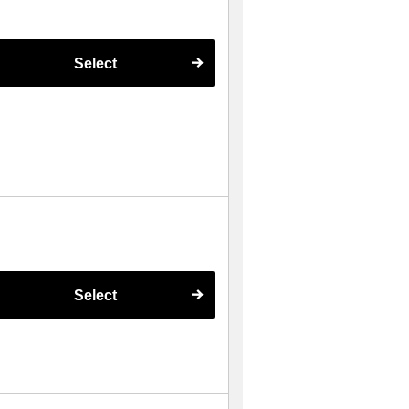
Select
Select