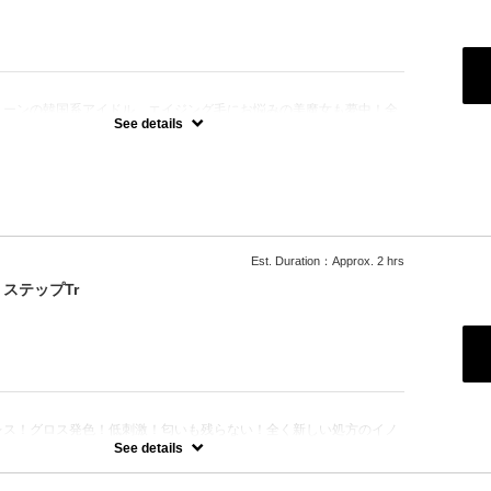
：
トーンの韓国系アイドル、エイジング毛にお悩みの美魔女も夢中！全
、メニューに対応できる髪質改善トリートメントです☆
See details
Est. Duration：Approx. 2 hrs
ステップTr
：
レス！グロス発色！低刺激！匂いも残らない！全く新しい処方のイノ
のセットメニュー☆シャンプー、ブロー込み。※リタッチカラーの場
See details
なります。