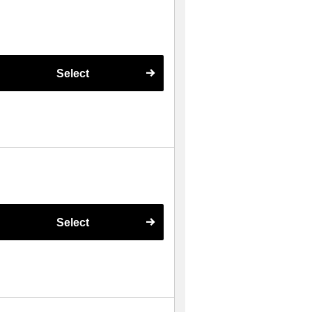
Select
Select