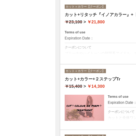
カット＋カラー【クーポン】
カット+リタッチ『イノアカラー』
￥23,100
>
￥21,800
Terms of use
Expiration Date：
クーポンについて
ブリーチやハイトーンの韓国系アイドル、
に対応できる髪質改善トリートメントです
カット＋カラー【クーポン】
カット+カラー+２ステップTr
￥15,400
>
￥14,300
Terms of use
Expiration Date
クーポンについて
カットと全体ワ
インや髪の状態
し