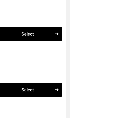
Select
Select