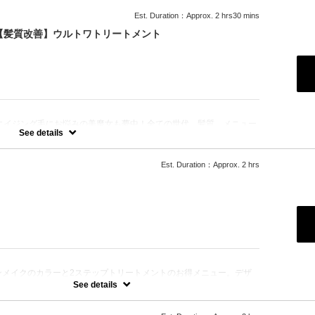
Est. Duration：Approx. 2 hrs30 mins
+【髪質改善】ウルトワトリートメント
エイジング毛にお悩みの美魔女も夢中！全ての世代、髪質、メニュー
☆
See details
Est. Duration：Approx. 2 hrs
：
ンメイクのカラーと2ステップトリートメントのお得メニュー。デザ
によってお薬を塗り分けます。シャンプー、ブロー込、ロング料金な
See details