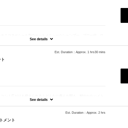
：
ハホニコスペシャルTrのセットメニュー☆シャンプー、ブロー付。ロ
See details
Est. Duration：Approx. 1 hrs30 mins
ント
：
、コシ！広がりも抑えられる！どんなに傷んだ髪も、鮮やかなハイト
極上美しい髪へ☆
See details
Est. Duration：Approx. 2 hrs
トメント