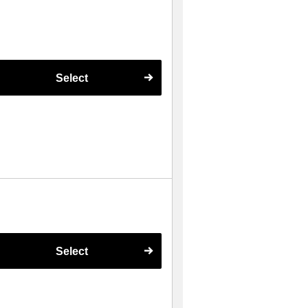
Select
Select