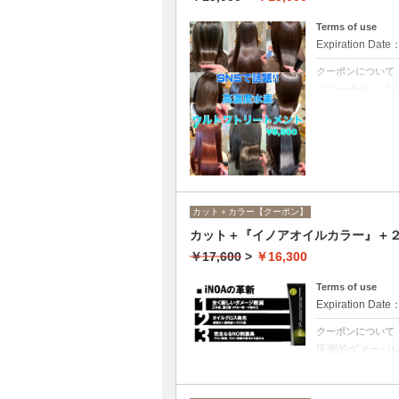
Terms of use
Expiration Date
クーポンについて
ブリーチやハイ
ての世代、髪質
カット＋カラー【クーポン】
カット＋『イノアオイルカラー』＋２
￥17,600
>
￥16,300
Terms of use
Expiration Date
クーポンについて
圧倒的ダメージ
アオイルカラー
合は￥13600と