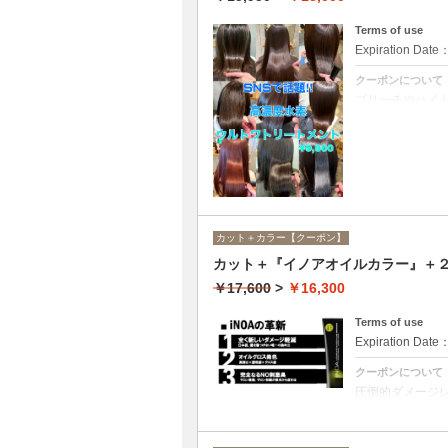
Terms of use
Expiration Date
クーポンについて
ブリーチやハイ
ての世代、髪質
カット＋カラー【クーポン】
カット＋『イノアオイルカラー』＋２
￥17,600
>
￥16,300
Terms of use
Expiration Date
クーポンについて
圧倒的ダメージ
アオイルカラー
合は￥13600と