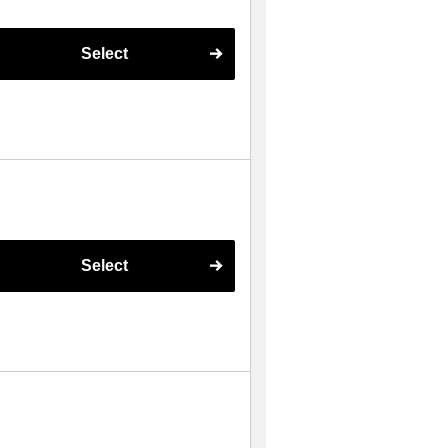
Select
Select