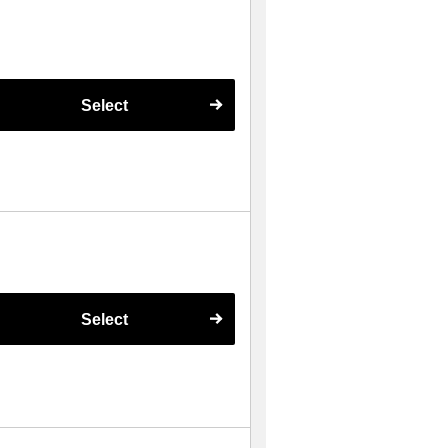
Select
Select