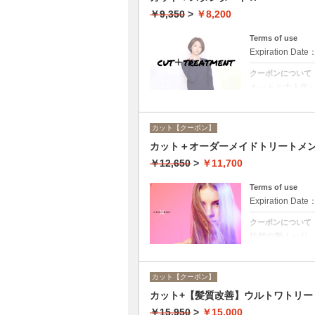
￥9,350
>
￥8,200
Terms of use
Expiration Date
クーポンについて
カットと大人気
ング料金なし。
カット【クーポン】
カット＋オーダーメイドトリートメ
￥12,650
>
￥11,700
Terms of use
Expiration Date
クーポンについて
抜群の艶！ハリ
ーンカラーも、
カット【クーポン】
カット+【髪質改善】ウルトワトリー
￥15,950
>
￥15,000