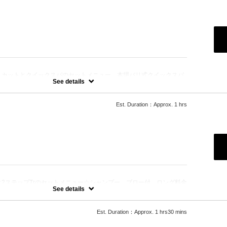
：
、カットとクイックスパのセットメニュー。本場バリ式クイックスパ
保湿☆シャンプー、ブロー込み。
See details
Est. Duration：Approx. 1 hrs
：
2ステップTrのセットメニュー☆シャンプー、ブロー付。ロング料金
See details
Est. Duration：Approx. 1 hrs30 mins