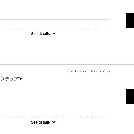
：
トーンの韓国系アイドル、エイジング毛にお悩みの美魔女も夢中！全
、メニューに対応できる髪質改善トリートメントです☆
See details
Est. Duration：Approx. 2 hrs
ステップTr
：
レス！グロス発色！低刺激！匂いも残らない！全く新しい処方のイノ
のセットメニュー☆シャンプー、ブロー込み。※リタッチカラーの場
See details
なります。