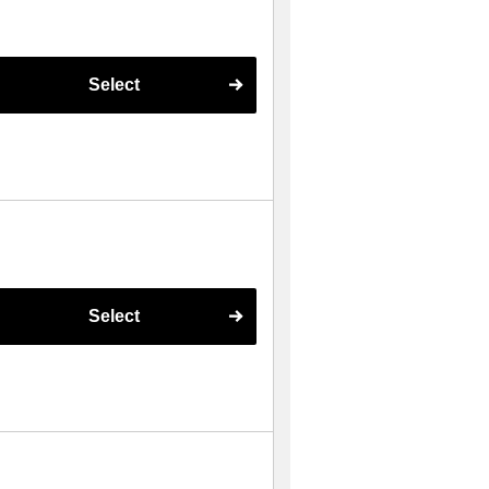
Select
Select