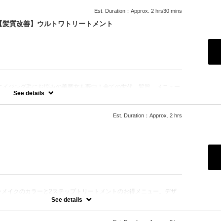
Est. Duration：Approx. 2 hrs30 mins
+【髪質改善】ウルトワトリートメント
エイジング毛にお悩みの美魔女も夢中！全ての世代、髪質、メニュー
☆
See details
Est. Duration：Approx. 2 hrs
：
ンメイクのカラーと2ステップトリートメントのお得メニュー。デザ
によってお薬を塗り分けます。シャンプー、ブロー込、ロング料金な
See details