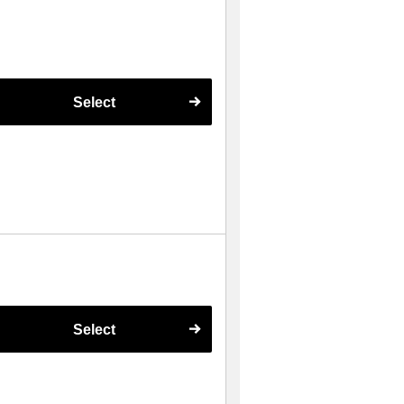
Select
Select