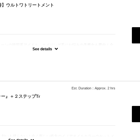
改善】ウルトワトリートメント
：
トーンの韓国系アイドル、エイジング毛にお悩みの美魔女も夢中！全
、メニューに対応できる髪質改善トリートメントです☆
See details
Est. Duration：Approx. 2 hrs
ー』＋２ステップTr
！匂いも残らない！全く新しい処方のイノアオイルカラーのセットメ