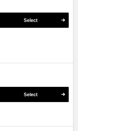
Select
Select