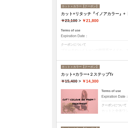
カット＋カラー【クーポン】
カット+リタッチ『イノアカラー』
￥23,100
>
￥21,800
Terms of use
Expiration Date：
クーポンについて
ブリーチやハイトーンの韓国系アイドル、
に対応できる髪質改善トリートメントです
カット＋カラー【クーポン】
カット+カラー+２ステップTr
￥15,400
>
￥14,300
Terms of use
Expiration Date
クーポンについて
カットと全体ワ
インや髪の状態
し