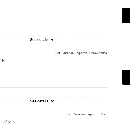
：
ハホニコスペシャルTrのセットメニュー☆シャンプー、ブロー付。ロ
See details
Est. Duration：Approx. 1 hrs30 mins
ント
：
、コシ！広がりも抑えられる！どんなに傷んだ髪も、鮮やかなハイト
極上美しい髪へ☆
See details
Est. Duration：Approx. 2 hrs
トメント