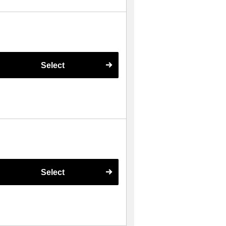
Select
Select