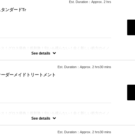
Est. Duration：Approx. 2 hrs
タンダードTr
：
レス！グロス発色！低刺激！匂いも残らない！全く新しい処方のイノ
のセットメニュー☆シャンプー、ブロー込み。※リタッチカラーの場
See details
なります。
Est. Duration：Approx. 2 hrs30 mins
オーダーメイドトリートメント
：
レス！グロス発色！低刺激！匂いも残らない！全く新しい処方のイノ
のセットメニュー☆シャンプー、ブロー込み。※リタッチカラーの場
See details
なります。
Est. Duration：Approx. 2 hrs30 mins