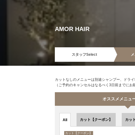
AMOR HAIR
スタッフ
Select
メ
カットなしのメニューは別途シャンプー、ドライ料
（ご予約のキャンセルはなるべく3日前までにお
オススメメニュー s
カット【クーポン】
カッ
All
カット【クーポン】