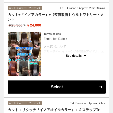
カット＋カラー【クーポン】
Est. Duration：Approx. 2 hrs30 mins
カット+『イノアカラー』+【髪質改善】ウルトワトリートメ
ント
￥25,300
>
￥24,000
Terms of use
Expiration Date：
クーポンについて
ブリーチやハイトーンの韓国系アイドル、エ
イジング毛にお悩みの美魔女も夢中！全ての
See details
世代、髪質、メニューに対応できる髪質改善
トリートメントです☆
Select
カット＋カラー【クーポン】
Est. Duration：Approx. 2 hrs
カット＋リタッチ『イノアオイルカラー』＋２ステップTr