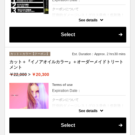
クーポンについて
圧倒的ダメージレス！グロス発色！低刺激！
匂いも残らない！全く新しい処方のイノアオ
See details
イルカラーのセットメニュー☆シャンプー、
ブロー込み。※リタッチカラーの場合は
￥14600となります。
Select
カット＋カラー【クーポン】
Est. Duration：Approx. 2 hrs30 mins
カット＋『イノアオイルカラー』＋オーダーメイドトリート
メント
￥22,000
>
￥20,300
Terms of use
Expiration Date：
クーポンについて
圧倒的ダメージレス！グロス発色！低刺激！
匂いも残らない！全く新しい処方のイノアオ
See details
イルカラーのセットメニュー☆シャンプー、
ブロー込み。※リタッチカラーの場合は
￥18100となります。
Select