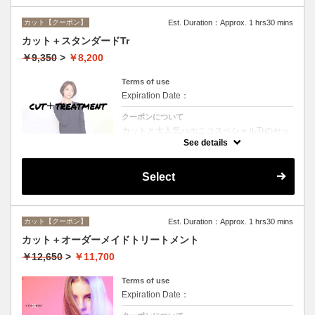
カット【クーポン】
Est. Duration：Approx. 1 hrs30 mins
カット＋スタンダードTr
￥9,350
>
￥8,200
Terms of use
Expiration Date：
クーポンについて
カットと大人気ハホニコスペシャルTrのセッ
トメニュー☆シャンプー、ブロー付。ロング
See details
料金なし。
Select
カット【クーポン】
Est. Duration：Approx. 1 hrs30 mins
カット＋オーダーメイドトリートメント
￥12,650
>
￥11,700
Terms of use
Expiration Date：