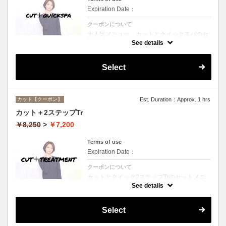
Expiration Date：
クーポンについて
大人気メニュー、カットとクイックスパのセ
ットメニュー。本場バリ式クイックスパで頭
See details
皮の洗浄＆保湿☆シャンプー、ブロー込み。
Select
カット【クーポン】
Est. Duration：Approx. 1 hrs
カット＋2ステップTr
￥8,250
>
￥7,200
Terms of use
Expiration Date：
クーポンについて
カットとクイック2ステップTrのセットメニ
ュー☆シャンプー、ブロー付。ロング料金な
See details
し。
Select