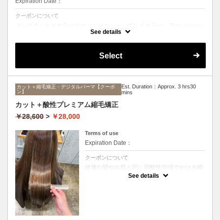
Expiration Date：
クーポンについて
メンズカットとカラーのセットメニュー。グレイカラー、ファッション
カラーどちらも可能です。シャンプー、ブロー込み。
See details
Select
Est. Duration：Approx. 3 hrs30
カット＋縮毛矯正・デジタルパーマ【クーポ
ン】
mins
カット＋酸性プレミアム縮毛矯正
￥28,600
>
￥28,000
Terms of use
Expiration Date：
クーポンについて
健康な髪やお肌と同じ弱酸性領域でかける縮
毛矯正☆髪を瘦せさせることなく、気になる
See details
癖をナチュラルに伸ばせるスペシャルな縮毛
矯正です☆高濃度中間トリートメント付き
(※通常の縮毛矯正よりプラス30分ほど時間
がかかります)