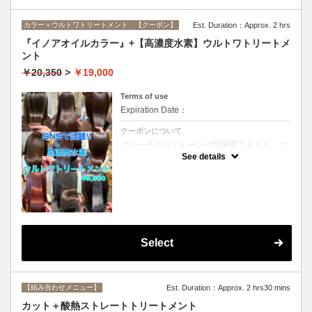
カラー＋ウルトワトリートメント 【クーポン】
Est. Duration：Approx. 2 hrs
『イノアオイルカラー』+【高濃度水素】ウルトワトリートメ
ント
￥20,350
>
￥19,000
Terms of use
Expiration Date：
クーポンについて
ブリーチやハイトーンの韓国系アイドル、エ
イジング毛にお悩みの美魔女も夢中！全ての
See details
世代、髪質、メニューに対応できる髪質改善
トリートメントです☆リタッチの場合
￥16800
Select
【組み合わせメニュー】
Est. Duration：Approx. 2 hrs30 mins
カット＋酸熱ストレートトリートメント