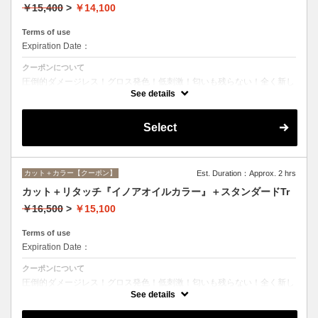
￥15,400
>
￥14,100
Terms of use
Expiration Date：
クーポンについて
圧倒的ダメージレス！グロス発色！低刺激！匂いも残らない！全く新し
い処方のイノアオイルカラーのセットメニュー☆シャンプー、ブロー込
See details
み。
Select
カット＋カラー【クーポン】
Est. Duration：Approx. 2 hrs
カット＋リタッチ『イノアオイルカラー』＋スタンダードTr
￥16,500
>
￥15,100
Terms of use
Expiration Date：
クーポンについて
圧倒的ダメージレス！グロス発色！低刺激！匂いも残らない！全く新し
い処方のイノアオイルカラーのセットメニュー☆シャンプー、ブロー込
See details
み。