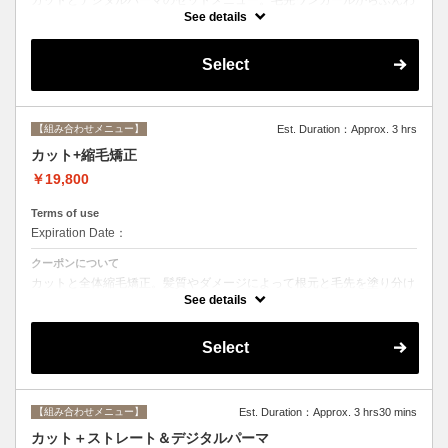
りルーズなカールまで大きめしっかりカール♪シャンプー・ブロー込
See details
み。
Select
【組み合わせメニュー】
Est. Duration：Approx. 3 hrs
カット+縮毛矯正
￥19,800
Terms of use
Expiration Date：
クーポンについて
カットと全体縮毛矯正。髪質やダメージによって根元と毛先を塗り分け
ます。シャンプー、ブロー込み。必要に応じて前処理トリートメント無
See details
料。
Select
【組み合わせメニュー】
Est. Duration：Approx. 3 hrs30 mins
カット＋ストレート＆デジタルパーマ