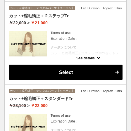
カット＋縮毛矯正・デジタルパーマ【クーポン】
Est. Duration：Approx. 3 hrs
カット+縮毛矯正＋２ステップTr
￥22,000
>
￥21,000
Terms of use
Expiration Date：
クーポンについて
カットと縮毛矯正と2ステップTrのセットメ
ニュー。髪質や状態に合わせて薬剤選定致し
See details
ます。ロング料金なし
Select
カット＋縮毛矯正・デジタルパーマ【クーポン】
Est. Duration：Approx. 3 hrs
カット+縮毛矯正＋スタンダードTr
￥23,100
>
￥22,000
Terms of use
Expiration Date：
クーポンについて