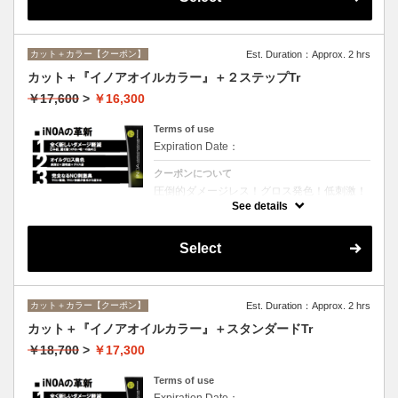
カット＋カラー【クーポン】
Est. Duration：Approx. 2 hrs
カット＋『イノアオイルカラー』＋２ステップTr
￥17,600
>
￥16,300
Terms of use
Expiration Date：
クーポンについて
圧倒的ダメージレス！グロス発色！低刺激！
匂いも残らない！全く新しい処方のイノアオ
See details
イルカラーのセットメニュー☆シャンプー、
ブロー込み。※リタッチカラーの場合は
￥13600となります。
Select
カット＋カラー【クーポン】
Est. Duration：Approx. 2 hrs
カット＋『イノアオイルカラー』＋スタンダードTr
￥18,700
>
￥17,300
Terms of use
Expiration Date：