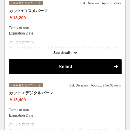
【組み合わせメニュー】
Est. Duration：Approx. 2 hrs
カット+コスメパーマ
￥13,200
Terms of use
Expiration Date：
クーポンについて
カットと全体のパーマ。化粧品登録のカーリングローションで柔らかく
動きのあるスタイルからしっかりウェーブまで☆シャンプー、ブロー込
See details
み。
Select
【組み合わせメニュー】
Est. Duration：Approx. 2 hrs30 mins
カット＋デジタルパーマ
￥15,400
Terms of use
Expiration Date：
クーポンについて
カットとデジタルパーマのセットメニュー。毛先ワンカールからふんわ