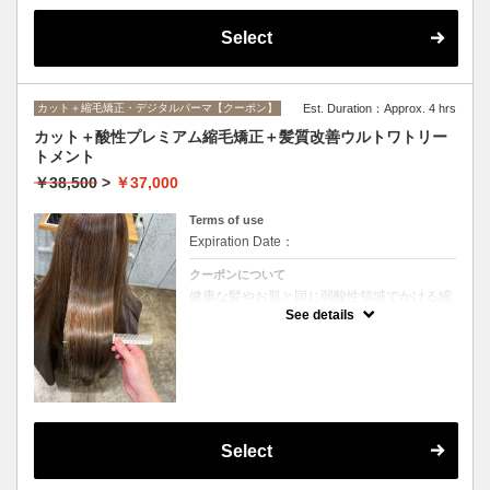
Select
カット＋縮毛矯正・デジタルパーマ【クーポン】
Est. Duration：Approx. 4 hrs
カット＋酸性プレミアム縮毛矯正＋髪質改善ウルトワトリー
トメント
￥38,500
>
￥37,000
Terms of use
Expiration Date：
クーポンについて
健康な髪やお肌と同じ弱酸性領域でかける縮
毛矯正☆髪を瘦せさせることなく、気になる
See details
癖をナチュラルに伸ばせるスペシャルな縮毛
矯正です☆高濃度中間トリートメント付き
(※通常の縮毛矯正よりプラス30分ほど時間
がかかります)
Select