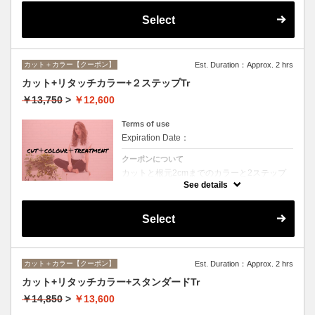
Select
カット＋カラー【クーポン】
Est. Duration：Approx. 2 hrs
カット+リタッチカラー+２ステップTr
￥13,750
>
￥12,600
Terms of use
Expiration Date：
クーポンについて
カットと根元2cmまでのカラーと2ステップ
トリートメントのセットメニュー。シャンプ
See details
ー・ブロー込。ロング料金なし。
Select
カット＋カラー【クーポン】
Est. Duration：Approx. 2 hrs
カット+リタッチカラー+スタンダードTr
￥14,850
>
￥13,600