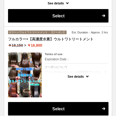
インナーカラーに必要なブリーチ、全体カラー、ブリーチ部分のオンカ
See details
ラーがすべてセットになったメニューです。(ブリーチは1回になりま
す）
Select
カラー＋ウルトワトリートメント 【クーポン】
Est. Duration：Approx. 2 hrs
フルカラー+【高濃度水素】ウルトワトリートメント
￥18,150
>
￥16,800
Terms of use
Expiration Date：
クーポンについて
ブリーチやハイトーンの韓国系アイドル、エ
イジング毛にお悩みの美魔女も夢中！全ての
See details
世代、髪質、メニューに対応できる髪質改善
トリートメントです☆リタッチの場合
￥15300
Select