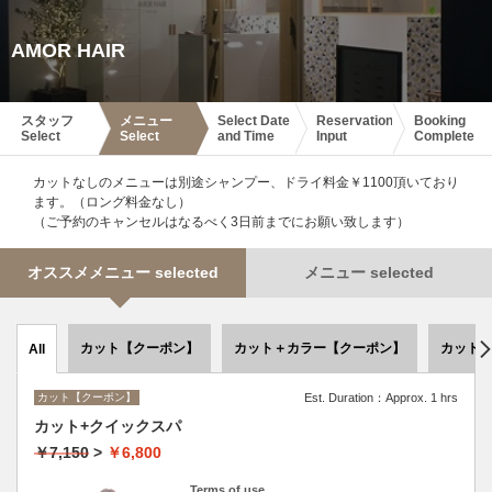
AMOR HAIR
スタッフ
メニュー
Select Date
Reservation
Booking
Select
Select
and Time
Input
Complete
カットなしのメニューは別途シャンプー、ドライ料金￥1100頂いており
ます。（ロング料金なし）
（ご予約のキャンセルはなるべく3日前までにお願い致します）
オススメメニュー selected
メニュー selected
カット【クーポン】
カット＋カラー【クーポン】
カット
All
カット【クーポン】
Est. Duration：Approx. 1 hrs
カット+クイックスパ
￥7,150
>
￥6,800
Terms of use