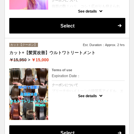
クーポンについて
抜群の艶！ハリ、コシ！広がりも抑えられ
る！どんなに傷んだ髪も、鮮やかなハイトー
See details
ンカラーも、極上美しい髪へ☆
Select
カット【クーポン】
Est. Duration：Approx. 2 hrs
カット+【髪質改善】ウルトワトリートメント
￥15,950
>
￥15,000
Terms of use
Expiration Date：
クーポンについて
ブリーチやハイトーンの韓国系アイドル、エ
イジング毛にお悩みの美魔女も夢中！全ての
See details
世代、髪質、メニューに対応できる髪質改善
トリートメントです☆
Select