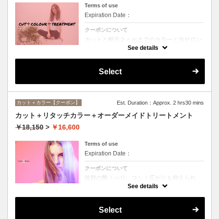
Terms of use
Expiration Date：
クーポンについて
カットと根元２ｃｍまでのカラーと当サロン
オススメ、スペシャルトリートメントのセッ
See details
トメニュー。シャンプー、ブロー込み。
Select
カット＋カラー【クーポン】
Est. Duration：Approx. 2 hrs30 mins
カット＋リタッチカラー＋オーダーメイドトリートメント
￥18,150
>
￥16,600
Terms of use
Expiration Date：
クーポンについて
抜群の艶！ハリ、コシ！広がりも抑えられ
る！どんなに傷んだ髪も、鮮やかなハイトー
See details
ンカラーも、極上美しい髪へ☆
Select