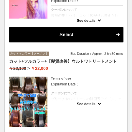
Expiration Date：
クーポンについて
抜群の艶！ハリ、コシ！広がりも抑えられ
る！どんなに傷んだ髪も、鮮やかなハイトー
See details
ンカラーも、極上美しい髪へ☆
Select
カット＋カラー【クーポン】
Est. Duration：Approx. 2 hrs30 mins
カット+フルカラー+【髪質改善】ウルトワトリートメント
￥23,100
>
￥22,000
Terms of use
Expiration Date：
クーポンについて
ブリーチやハイトーンの韓国系アイドル、エ
イジング毛にお悩みの美魔女も夢中！全ての
See details
世代、髪質、メニューに対応できる髪質改善
トリートメントです☆リタッチの場合
￥20000