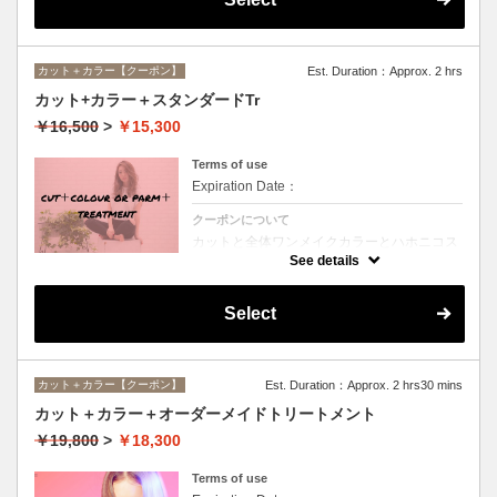
カット＋カラー【クーポン】
Est. Duration：Approx. 2 hrs
カット+カラー＋スタンダードTr
￥16,500
>
￥15,300
Terms of use
Expiration Date：
クーポンについて
カットと全体ワンメイクカラーとハホニコス
ペシャルトリートメントのオススメメニュー
See details
♪デザインや髪の状態によってお薬を塗り分
けます。シャンプー、ブロー込み。ロング料
金なし。
Select
カット＋カラー【クーポン】
Est. Duration：Approx. 2 hrs30 mins
カット＋カラー＋オーダーメイドトリートメント
￥19,800
>
￥18,300
Terms of use