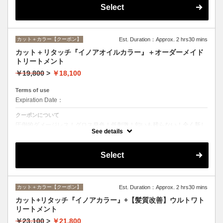
Select
カット＋カラー【クーポン】
Est. Duration：Approx. 2 hrs30 mins
カット＋リタッチ『イノアオイルカラー』＋オーダーメイド
トリートメント
￥19,800
>
￥18,100
Terms of use
Expiration Date：
クーポンについて
圧倒的ダメージレス！グロス発色！低刺激！匂いも残らない！全く新し
い処方のイノアオイルカラーのセットメニュー☆
See details
Select
カット＋カラー【クーポン】
Est. Duration：Approx. 2 hrs30 mins
カット+リタッチ『イノアカラー』+【髪質改善】ウルトワト
リートメント
￥23,100
>
￥21,800