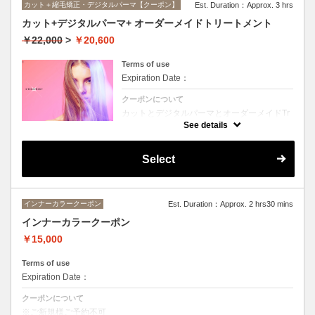
カット＋縮毛矯正・デジタルパーマ【クーポン】
Est. Duration：Approx. 3 hrs
カット+デジタルパーマ+ オーダーメイドトリートメント
￥22,000
>
￥20,600
Terms of use
Expiration Date：
クーポンについて
カットとデジタルパーマとオーダーメイドTr
のセットメニュー。抜群の艶！ハリ、コシ！
See details
広がりも抑えられる！どんなに傷んだ髪も、
鮮やかなハイトーンカラーも、極上美しい髪
へ☆☆シャンプー、ブロー込み。
Select
インナーカラークーポン
Est. Duration：Approx. 2 hrs30 mins
インナーカラークーポン
￥15,000
Terms of use
Expiration Date：
クーポンについて
※ご新規様ご予約不可