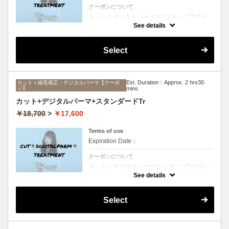
クーポンについて
カットとデジタルパーマと2ステップTrのセ
ットメニュー。毛先ワンカールからふんわり
See details
ルーズなカールまで大きめしっかりカール♪
シャンプー、ブロー込み。
Select
Est. Duration：Approx. 2 hrs30
カット＋縮毛矯正・デジタルパーマ【クーポ
ン】
mins
カット+デジタルパーマ+スタンダードTr
￥18,700
>
￥17,600
Terms of use
Expiration Date：
クーポンについて
カットとデジタルパーマとハホニコTrのセッ
トメニュー。毛先ワンカールからふんわりル
See details
ーズなカールまで大きめしっかりカール♪シ
ャンプー、ブロー込み。
Select