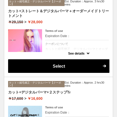
Est. Duration：Approx. 3 hrs30
カット＋縮毛矯正・デジタルパーマ【クーポ
ン】
mins
カット+ストレート＆デジタルパーマ＋オーダーメイドトリー
トメント
￥29,150
>
￥28,000
Terms of use
Expiration Date：
クーポンについて
カットと縮毛矯正、デジタルパーマとオーダ
ーメイドTrのセットメニュー。ボリュームは
See details
抑えて毛先はふんわりパーマ♪毎日のスタイ
リングを楽にしたい方に☆ロング料金なし。
Select
Est. Duration：Approx. 2 hrs30
カット＋縮毛矯正・デジタルパーマ【クーポ
ン】
mins
カット+デジタルパーマ+２ステップTr
￥17,600
>
￥16,600
Terms of use
Expiration Date：