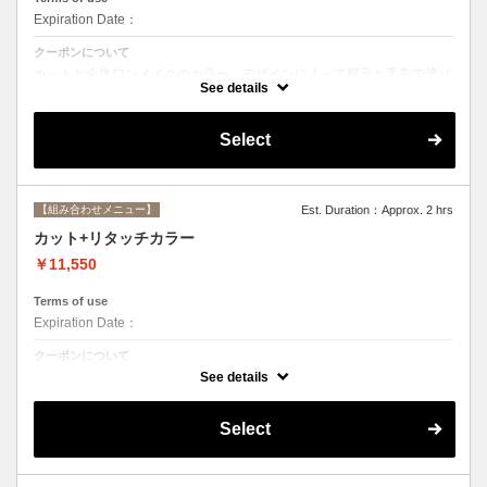
Expiration Date：
クーポンについて
カットと全体ワンメイクのカラー。デザインによって根元と毛先で塗り
分けて綺麗に染め上げます。シャンプー、ブロー込み
See details
Select
【組み合わせメニュー】
Est. Duration：Approx. 2 hrs
カット+リタッチカラー
￥11,550
Terms of use
Expiration Date：
クーポンについて
カットと根元２cmまでのカラー。シャンプー、ブロー込み
See details
Select