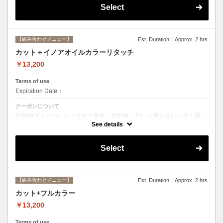
Select
【組み合わせメニュー】
Est. Duration：Approx. 2 hrs
カット＋イノアオイルカラーリタッチ
￥13,200
Terms of use
Expiration Date：
クーポンについて
圧倒的ダメージレス！グロス発色！低刺激！匂いも残らない！全く新し
い処方のイノアオイルカラーのセットメニュー☆ ※根元２ｃｍまでの
See details
カラーとなります。
Select
【組み合わせメニュー】
Est. Duration：Approx. 2 hrs
カット+フルカラー
￥13,200
Terms of use