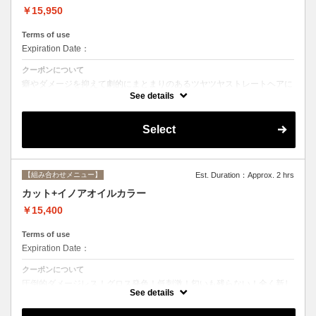
￥15,950
Terms of use
Expiration Date：
クーポンについて
癖やダメージを抑えて劇的にまとまりのあるツヤツヤストレートヘアに
☆ストレートで痛んだ髪のメンテナンスにも最適。シャンプー、ブロー
See details
込み。
Select
【組み合わせメニュー】
Est. Duration：Approx. 2 hrs
カット+イノアオイルカラー
￥15,400
Terms of use
Expiration Date：
クーポンについて
圧倒的ダメージレス！グロス発色！低刺激！匂いも残らない！全く新し
い処方のイノアオイルカラーのセットメニュー☆
See details