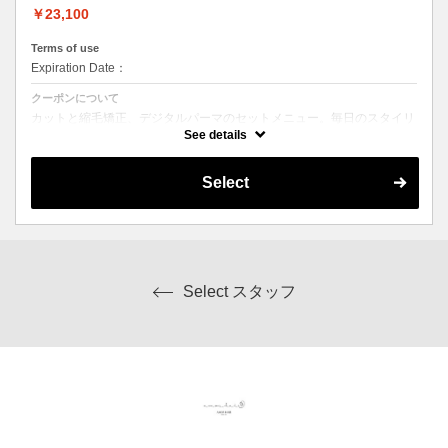
￥23,100
Terms of use
Expiration Date：
クーポンについて
カットと縮毛矯正、デジタルパーマのセットメニュー。毎日のスタイリ
ングを楽にしたい方にオススメ☆ シャンプー、ブロー込み。ロング料
See details
金なし。
Select
Select スタッフ