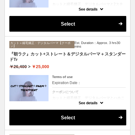
カットと縮毛矯正、デジタルパーマと2ステ
ップTrのセットメニュー。ボリュームは抑え
See details
て毛先はふんわりパーマ♪毎日のスタイリン
グを楽にしたい方にオススメ☆ロング料金な
し。
Select
Est. Duration：Approx. 3 hrs30
カット＋縮毛矯正・デジタルパーマ【クーポ
ン】
mins
『朝ラク』カット+ストレート＆デジタルパーマ＋スタンダー
ドTr
￥26,400
>
￥25,000
Terms of use
Expiration Date：
クーポンについて
カットと縮毛矯正、デジタルパーマとハホニ
コTrのセットメニュー。ボリュームは抑えて
See details
毛先はふんわりパーマ♪毎日のスタイリング
を楽にしたい方にオススメ☆ロング料金な
し。
Select