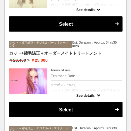
カットと縮毛矯正とハホニコTrのセットメニ
ュー。髪質や状態に合わせて薬剤選定致しま
See details
す。ロング料金なし
Select
Est. Duration：Approx. 3 hrs30
カット＋縮毛矯正・デジタルパーマ【クーポ
ン】
mins
カット+縮毛矯正＋オーダーメイドトリートメント
￥26,400
>
￥25,000
Terms of use
Expiration Date：
クーポンについて
カットと縮毛矯正とオーダーメイドTrのセッ
トメニュー。髪質や状態に合わせて薬剤選定
See details
致します。ロング料金なし
Select
Est. Duration：Approx. 3 hrs30
カット＋縮毛矯正・デジタルパーマ【クーポ