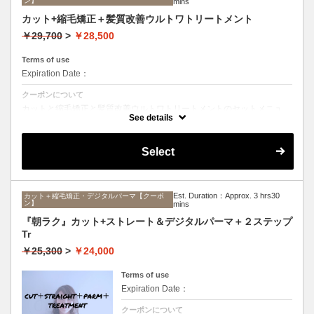
ン】
mins
カット+縮毛矯正＋髪質改善ウルトワトリートメント
￥29,700
>
￥28,500
Terms of use
Expiration Date：
クーポンについて
カットと縮毛矯正と髪質改善ウルトワトリートメントのセットメニュ
ー。髪質や状態に合わせて薬剤選定致します。ロング料金なし
See details
Select
Est. Duration：Approx. 3 hrs30
カット＋縮毛矯正・デジタルパーマ【クーポ
ン】
mins
『朝ラク』カット+ストレート＆デジタルパーマ＋２ステップ
Tr
￥25,300
>
￥24,000
Terms of use
Expiration Date：
クーポンについて