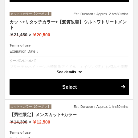
カット＋カラー【クーポン】
Est. Duration：Approx. 2 hrs30 mins
カット+リタッチカラー+【髪質改善】ウルトワトリートメン
ト
￥21,450
>
￥20,500
Terms of use
Expiration Date：
クーポンについて
ブリーチやハイトーンの韓国系アイドル、エイジング毛にお悩みの美魔
女も夢中！全ての世代、髪質、メニューに対応できる髪質改善トリート
See details
メントです☆
Select
カット＋カラー【クーポン】
Est. Duration：Approx. 1 hrs30 mins
【男性限定】メンズカット+カラー
￥14,300
>
￥12,500
Terms of use