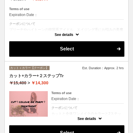
Terms of use
Expiration Date：
クーポンについて
ブリーチやハイトーンの韓国系アイドル、エイジング毛にお悩みの美魔
女も夢中！全ての世代、髪質、メニューに対応できる髪質改善トリート
See details
メントです☆
Select
カット＋カラー【クーポン】
Est. Duration：Approx. 2 hrs
カット+カラー+２ステップTr
￥15,400
>
￥14,300
Terms of use
Expiration Date：
クーポンについて
カットと全体ワンメイクのカラーと2ステッ
プトリートメントのお得メニュー。デザイン
See details
や髪の状態によってお薬を塗り分けます。シ
ャンプー、ブロー込、ロング料金なし
Select