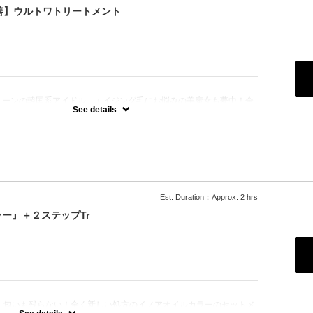
改善】ウルトワトリートメント
：
トーンの韓国系アイドル、エイジング毛にお悩みの美魔女も夢中！全
、メニューに対応できる髪質改善トリートメントです☆
See details
Est. Duration：Approx. 2 hrs
ー』＋２ステップTr
！匂いも残らない！全く新しい処方のイノアオイルカラーのセットメ