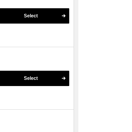
Select
Select