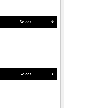
Select
Select