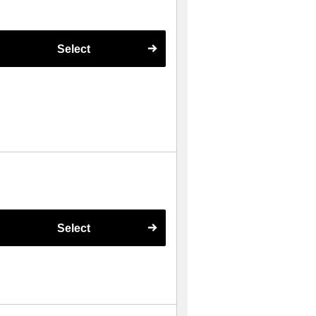
Select
Select