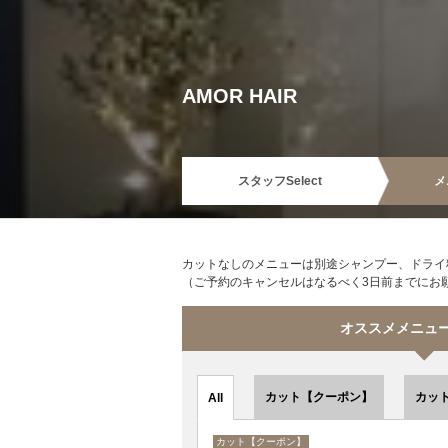
AMOR HAIR
スタッフ
Select
メ
カットなしのメニューは別途シャンプー、ドライ料
（ご予約のキャンセルはなるべく3日前までにお
オススメメニュー s
カット【クーポン】
カッ
All
カット【クーポン】