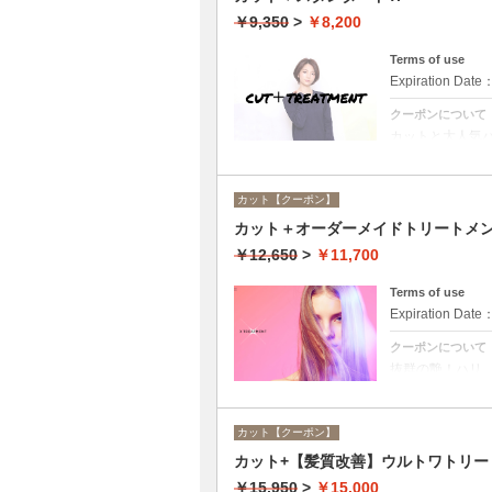
￥9,350
>
￥8,200
Terms of use
Expiration Date
クーポンについて
カットと大人気
ング料金なし。
カット【クーポン】
カット＋オーダーメイドトリートメ
￥12,650
>
￥11,700
Terms of use
Expiration Date
クーポンについて
抜群の艶！ハリ
ーンカラーも、
カット【クーポン】
カット+【髪質改善】ウルトワトリー
￥15,950
>
￥15,000