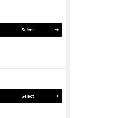
Select
Select