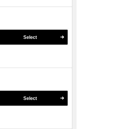
Select
Select