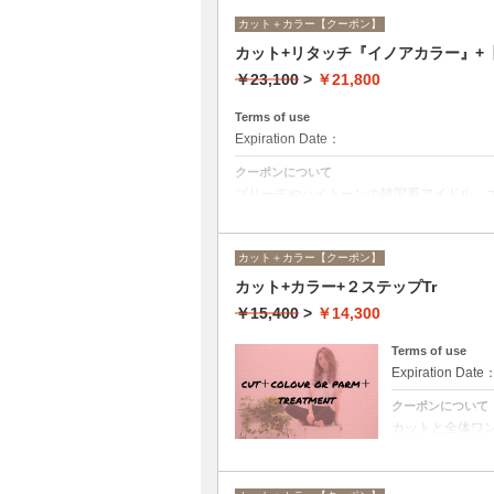
カット＋カラー【クーポン】
カット+リタッチ『イノアカラー』
￥23,100
>
￥21,800
Terms of use
Expiration Date：
クーポンについて
ブリーチやハイトーンの韓国系アイドル、
に対応できる髪質改善トリートメントです
カット＋カラー【クーポン】
カット+カラー+２ステップTr
￥15,400
>
￥14,300
Terms of use
Expiration Date
クーポンについて
カットと全体ワ
インや髪の状態
し