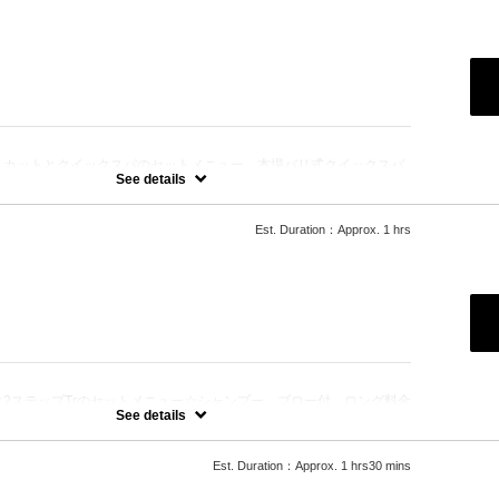
：
、カットとクイックスパのセットメニュー。本場バリ式クイックスパ
保湿☆シャンプー、ブロー込み。
See details
Est. Duration：Approx. 1 hrs
：
2ステップTrのセットメニュー☆シャンプー、ブロー付。ロング料金
See details
Est. Duration：Approx. 1 hrs30 mins