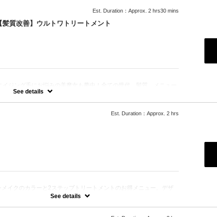
Est. Duration：Approx. 2 hrs30 mins
+【髪質改善】ウルトワトリートメント
エイジング毛にお悩みの美魔女も夢中！全ての世代、髪質、メニュー
☆
See details
Est. Duration：Approx. 2 hrs
：
ンメイクのカラーと2ステップトリートメントのお得メニュー。デザ
によってお薬を塗り分けます。シャンプー、ブロー込、ロング料金な
See details