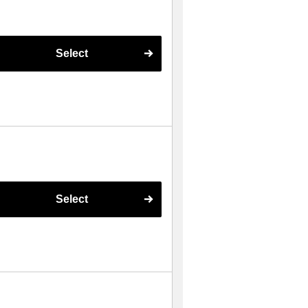
Select
Select