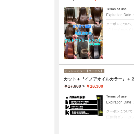
Terms of use
Expiration Date
クーポンについて
ブリーチやハイ
ての世代、髪質
カット＋カラー【クーポン】
カット＋『イノアオイルカラー』＋２
￥17,600
>
￥16,300
Terms of use
Expiration Date
クーポンについて
圧倒的ダメージ
アオイルカラー
合は￥13600と