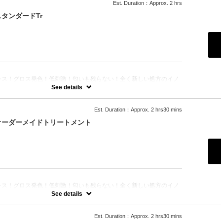
Est. Duration：Approx. 2 hrs
タンダードTr
：
レス！グロス発色！低刺激！匂いも残らない！全く新しい処方のイノ
のセットメニュー☆シャンプー、ブロー込み。※リタッチカラーの場
See details
なります。
Est. Duration：Approx. 2 hrs30 mins
オーダーメイドトリートメント
：
レス！グロス発色！低刺激！匂いも残らない！全く新しい処方のイノ
のセットメニュー☆シャンプー、ブロー込み。※リタッチカラーの場
See details
なります。
Est. Duration：Approx. 2 hrs30 mins