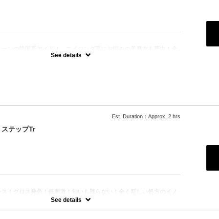
：
トーンの韓国系アイドル、エイジング毛にお悩みの美魔女も夢中！全
、メニューに対応できる髪質改善トリートメントです☆
See details
Est. Duration：Approx. 2 hrs
ステップTr
：
レス！グロス発色！低刺激！匂いも残らない！全く新しい処方のイノ
のセットメニュー☆シャンプー、ブロー込み。※リタッチカラーの場
See details
なります。