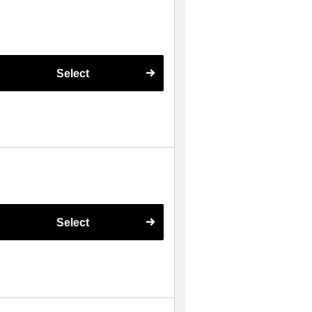
Select
Select