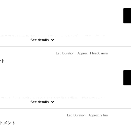
：
ハホニコスペシャルTrのセットメニュー☆シャンプー、ブロー付。ロ
See details
Est. Duration：Approx. 1 hrs30 mins
ント
：
、コシ！広がりも抑えられる！どんなに傷んだ髪も、鮮やかなハイト
極上美しい髪へ☆
See details
Est. Duration：Approx. 2 hrs
トメント