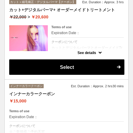
カット＋縮毛矯正・デジタルパーマ【クーポン】
Est. Duration：Approx. 3 hrs
カット+デジタルパーマ+ オーダーメイドトリートメント
￥22,000
>
￥20,600
Terms of use
Expiration Date：
クーポンについて
カットとデジタルパーマとオーダーメイドTr
のセットメニュー。抜群の艶！ハリ、コシ！
See details
広がりも抑えられる！どんなに傷んだ髪も、
鮮やかなハイトーンカラーも、極上美しい髪
へ☆☆シャンプー、ブロー込み。
Select
インナーカラークーポン
Est. Duration：Approx. 2 hrs30 mins
インナーカラークーポン
￥15,000
Terms of use
Expiration Date：
クーポンについて
※ご新規様ご予約不可