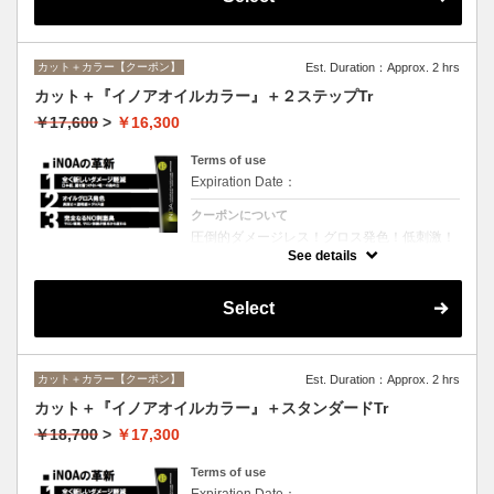
カット＋カラー【クーポン】
Est. Duration：Approx. 2 hrs
カット＋『イノアオイルカラー』＋２ステップTr
￥17,600
>
￥16,300
Terms of use
Expiration Date：
クーポンについて
圧倒的ダメージレス！グロス発色！低刺激！
匂いも残らない！全く新しい処方のイノアオ
See details
イルカラーのセットメニュー☆シャンプー、
ブロー込み。※リタッチカラーの場合は
￥13600となります。
Select
カット＋カラー【クーポン】
Est. Duration：Approx. 2 hrs
カット＋『イノアオイルカラー』＋スタンダードTr
￥18,700
>
￥17,300
Terms of use
Expiration Date：