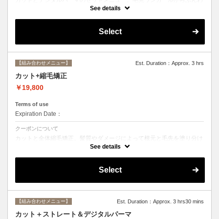
りルーズなカールまで大きめしっかりカール♪シャンプー・ブロー込
See details
み。
Select
【組み合わせメニュー】
Est. Duration：Approx. 3 hrs
カット+縮毛矯正
￥19,800
Terms of use
Expiration Date：
クーポンについて
カットと全体縮毛矯正。髪質やダメージによって根元と毛先を塗り分け
ます。シャンプー、ブロー込み。必要に応じて前処理トリートメント無
See details
料。
Select
【組み合わせメニュー】
Est. Duration：Approx. 3 hrs30 mins
カット＋ストレート＆デジタルパーマ