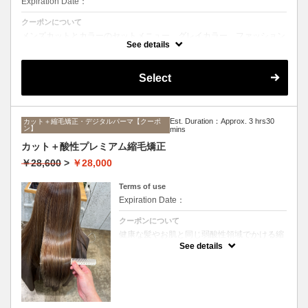
Expiration Date：
クーポンについて
メンズカットとカラーのセットメニュー。グレイカラー、ファッション
カラーどちらも可能です。シャンプー、ブロー込み。
See details
Select
Est. Duration：Approx. 3 hrs30
カット＋縮毛矯正・デジタルパーマ【クーポ
ン】
mins
カット＋酸性プレミアム縮毛矯正
￥28,600
>
￥28,000
Terms of use
Expiration Date：
クーポンについて
健康な髪やお肌と同じ弱酸性領域でかける縮
毛矯正☆髪を瘦せさせることなく、気になる
See details
癖をナチュラルに伸ばせるスペシャルな縮毛
矯正です☆高濃度中間トリートメント付き
(※通常の縮毛矯正よりプラス30分ほど時間
がかかります)