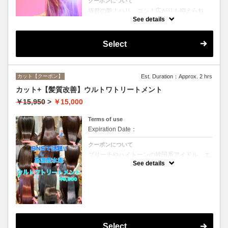
クーポンについて
抜群の艶！ハリ、コシ！広がりも抑えられ
る！どんなに傷んだ髪も、鮮やかなハイトー
See details
ンカラーも、極上美しい髪へ☆
Select
カット【クーポン】
Est. Duration：Approx. 2 hrs
カット+【髪質改善】ウルトワトリートメント
￥15,950
>
￥15,000
Terms of use
Expiration Date：
クーポンについて
ブリーチやハイトーンの韓国系アイドル、エ
イジング毛にお悩みの美魔女も夢中！全ての
See details
世代、髪質、メニューに対応できる髪質改善
トリートメントです☆
Select