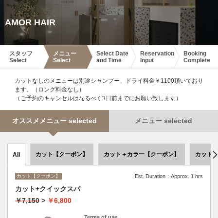
AMOR HAIR
スタッフ
メニュー
Select Date
Reservation
Booking
Select
Select
and Time
Input
Complete
カットなしのメニューは別途シャンプー、ドライ料金￥1100頂いており
ます。（ロング料金なし）
（ご予約のキャンセルはなるべく3日前までにお願い致します）
オススメメニュー selected
メニュー selected
カット【クーポン】
カット＋カラー【クーポン】
カット
All
カット【クーポン】
Est. Duration：Approx. 1 hrs
カット+クイックスパ
￥7,150
>
￥6,800
Terms of use