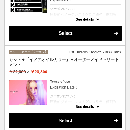
クーポンについて
圧倒的ダメージレス！グロス発色！低刺激！
匂いも残らない！全く新しい処方のイノアオ
See details
イルカラーのセットメニュー☆シャンプー、
ブロー込み。※リタッチカラーの場合は
￥14600となります。
Select
カット＋カラー【クーポン】
Est. Duration：Approx. 2 hrs30 mins
カット＋『イノアオイルカラー』＋オーダーメイドトリート
メント
￥22,000
>
￥20,300
Terms of use
Expiration Date：
クーポンについて
圧倒的ダメージレス！グロス発色！低刺激！
匂いも残らない！全く新しい処方のイノアオ
See details
イルカラーのセットメニュー☆シャンプー、
ブロー込み。※リタッチカラーの場合は
￥18100となります。
Select