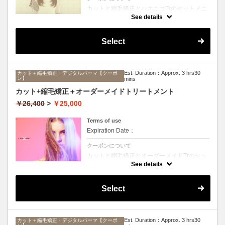
カットと縮毛矯正とハホニコTrのセットメニ
ュー。髪質や状態に合わせて薬剤選定致しま
See details
す。ロング料金なし
Select
Est. Duration：Approx. 3 hrs30
カット＋縮毛矯正・デジタルパーマ【クーポ
ン】
mins
カット+縮毛矯正＋オーダーメイドトリートメント
￥26,400
>
￥25,000
Terms of use
Expiration Date：
クーポンについて
カットと縮毛矯正とオーダーメイドTrのセッ
トメニュー。髪質や状態に合わせて薬剤選定
See details
致します。ロング料金なし
Select
Est. Duration：Approx. 3 hrs30
カット＋縮毛矯正・デジタルパーマ【クーポ