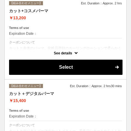
【組み合わせメニュー】
Est. Duration：Approx. 2 hrs
カット+コスメパーマ
￥13,200
Terms of use
Expiration Date：
クーポンについて
カットと全体のパーマ。化粧品登録のカーリングローションで柔らかく
動きのあるスタイルからしっかりウェーブまで☆シャンプー、ブロー込
See details
み。
Select
【組み合わせメニュー】
Est. Duration：Approx. 2 hrs30 mins
カット＋デジタルパーマ
￥15,400
Terms of use
Expiration Date：
クーポンについて
カットとデジタルパーマのセットメニュー。毛先ワンカールからふんわ