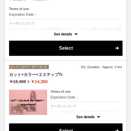
Terms of use
Expiration Date：
クーポンについて
ブリーチやハイトーンの韓国系アイドル、エイジング毛にお悩みの美魔
女も夢中！全ての世代、髪質、メニューに対応できる髪質改善トリート
See details
メントです☆
Select
カット＋カラー【クーポン】
Est. Duration：Approx. 2 hrs
カット+カラー+２ステップTr
￥15,400
>
￥14,300
Terms of use
Expiration Date：
クーポンについて
カットと全体ワンメイクのカラーと2ステッ
プトリートメントのお得メニュー。デザイン
See details
や髪の状態によってお薬を塗り分けます。シ
ャンプー、ブロー込、ロング料金なし
Select