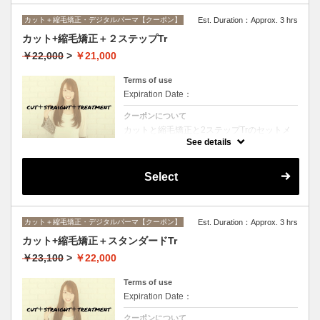
カット＋縮毛矯正・デジタルパーマ【クーポン】
Est. Duration：Approx. 3 hrs
カット+縮毛矯正＋２ステップTr
￥22,000
>
￥21,000
Terms of use
Expiration Date：
クーポンについて
カットと縮毛矯正と2ステップTrのセットメ
ニュー。髪質や状態に合わせて薬剤選定致し
See details
ます。ロング料金なし
Select
カット＋縮毛矯正・デジタルパーマ【クーポン】
Est. Duration：Approx. 3 hrs
カット+縮毛矯正＋スタンダードTr
￥23,100
>
￥22,000
Terms of use
Expiration Date：
クーポンについて