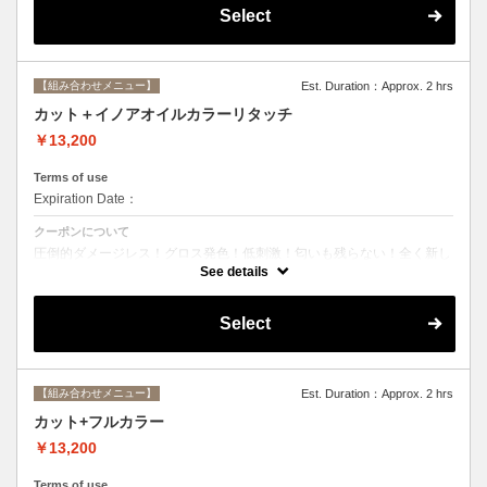
Select
【組み合わせメニュー】
Est. Duration：Approx. 2 hrs
カット＋イノアオイルカラーリタッチ
￥13,200
Terms of use
Expiration Date：
クーポンについて
圧倒的ダメージレス！グロス発色！低刺激！匂いも残らない！全く新し
い処方のイノアオイルカラーのセットメニュー☆ ※根元２ｃｍまでの
See details
カラーとなります。
Select
【組み合わせメニュー】
Est. Duration：Approx. 2 hrs
カット+フルカラー
￥13,200
Terms of use