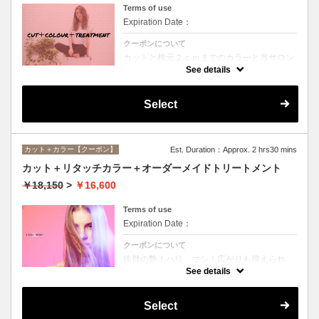
Terms of use
Expiration Date：
クーポンについて
カットと根元２ｃｍまでのカラーと当サロン
オススメ、スペシャルトリートメントのセッ
See details
トメニュー。シャンプー、ブロー込み。
Select
カット＋カラー【クーポン】
Est. Duration：Approx. 2 hrs30 mins
カット＋リタッチカラー＋オーダーメイドトリートメント
￥18,150
>
￥16,600
Terms of use
Expiration Date：
クーポンについて
抜群の艶！ハリ、コシ！広がりも抑えられ
る！どんなに傷んだ髪も、鮮やかなハイトー
See details
ンカラーも、極上美しい髪へ☆
Select