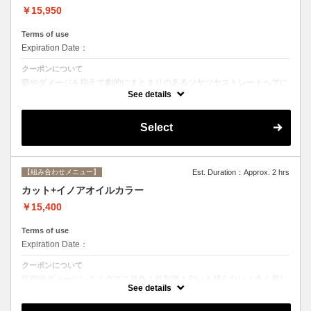
￥15,950
Terms of use
Expiration Date：
クーポンについて
癖やダメージを抑えて劇的にまとまりのあるツヤツヤストレートヘアに
☆ストレートで痛んだ髪のメンテナンスにも最適。シャンプー、ブロー
See details
込み。
Select
【組み合わせメニュー】
Est. Duration：Approx. 2 hrs
カット+イノアオイルカラー
￥15,400
Terms of use
Expiration Date：
クーポンについて
圧倒的ダメージレス！グロス発色！低刺激！匂いも残らない！全く新し
い処方のイノアオイルカラーのセットメニュー☆
See details