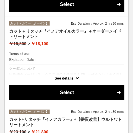
Select
カット＋カラー【クーポン】
Est. Duration：Approx. 2 hrs30 mins
カット＋リタッチ『イノアオイルカラー』＋オーダーメイド
トリートメント
￥19,800
>
￥18,100
Terms of use
Expiration Date：
クーポンについて
圧倒的ダメージレス！グロス発色！低刺激！匂いも残らない！全く新し
い処方のイノアオイルカラーのセットメニュー☆
See details
Select
カット＋カラー【クーポン】
Est. Duration：Approx. 2 hrs30 mins
カット+リタッチ『イノアカラー』+【髪質改善】ウルトワト
リートメント
￥23,100
>
￥21,800