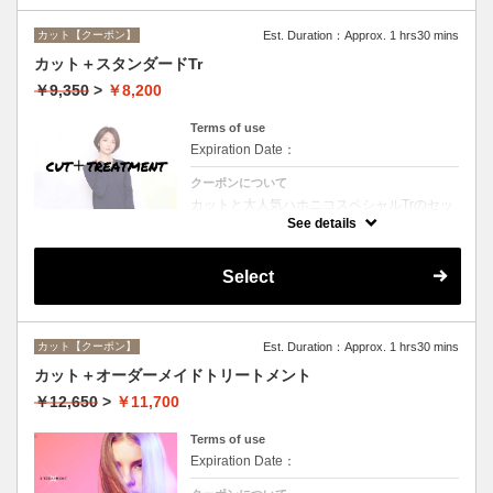
カット【クーポン】
Est. Duration：Approx. 1 hrs30 mins
カット＋スタンダードTr
￥9,350
>
￥8,200
Terms of use
Expiration Date：
クーポンについて
カットと大人気ハホニコスペシャルTrのセッ
トメニュー☆シャンプー、ブロー付。ロング
See details
料金なし。
Select
カット【クーポン】
Est. Duration：Approx. 1 hrs30 mins
カット＋オーダーメイドトリートメント
￥12,650
>
￥11,700
Terms of use
Expiration Date：