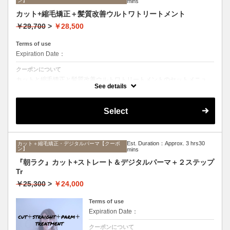
ン】
mins
カット+縮毛矯正＋髪質改善ウルトワトリートメント
￥29,700
>
￥28,500
Terms of use
Expiration Date：
クーポンについて
カットと縮毛矯正と髪質改善ウルトワトリートメントのセットメニュ
ー。髪質や状態に合わせて薬剤選定致します。ロング料金なし
See details
Select
Est. Duration：Approx. 3 hrs30
カット＋縮毛矯正・デジタルパーマ【クーポ
ン】
mins
『朝ラク』カット+ストレート＆デジタルパーマ＋２ステップ
Tr
￥25,300
>
￥24,000
Terms of use
Expiration Date：
クーポンについて