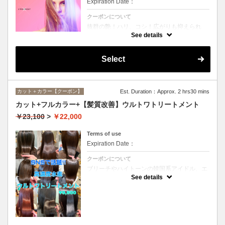
Expiration Date：
クーポンについて
抜群の艶！ハリ、コシ！広がりも抑えられ
る！どんなに傷んだ髪も、鮮やかなハイトー
See details
ンカラーも、極上美しい髪へ☆
Select
カット＋カラー【クーポン】
Est. Duration：Approx. 2 hrs30 mins
カット+フルカラー+【髪質改善】ウルトワトリートメント
￥23,100
>
￥22,000
Terms of use
Expiration Date：
クーポンについて
ブリーチやハイトーンの韓国系アイドル、エ
イジング毛にお悩みの美魔女も夢中！全ての
See details
世代、髪質、メニューに対応できる髪質改善
トリートメントです☆リタッチの場合
￥20000