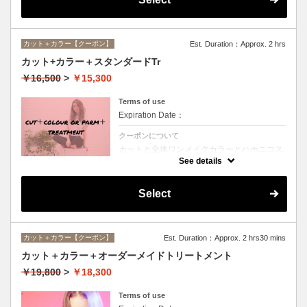
カット＋カラー【クーポン】
Est. Duration：Approx. 2 hrs
カット+カラー＋スタンダードTr
￥16,500
>
￥15,300
Terms of use
Expiration Date：
クーポンについて
カットと全体ワンメイクカラーとハホニコス
ペシャルトリートメントのオススメメニュー
See details
♪デザインや髪の状態によってお薬を塗り分
けます。シャンプー、ブロー込み。ロング料
金なし。
Select
カット＋カラー【クーポン】
Est. Duration：Approx. 2 hrs30 mins
カット＋カラー＋オーダーメイドトリートメント
￥19,800
>
￥18,300
Terms of use