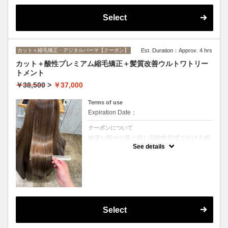
Select
カット＋縮毛矯正・デジタルパーマ【クーポン】
Est. Duration：Approx. 4 hrs
カット＋酸性プレミアム縮毛矯正＋髪質改善ウルトワトリー
トメント
￥38,500
>
￥37,000
Terms of use
Expiration Date：
クーポンについて
健康な髪やお肌と同じ弱酸性領域でかける縮
毛矯正☆髪を瘦せさせることなく、気になる
See details
癖をナチュラルに伸ばせるスペシャルな縮毛
矯正です☆高濃度中間トリートメント付き
(※通常の縮毛矯正よりプラス30分ほど時間
がかかります)
Select