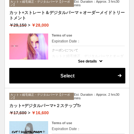
Est. Duration：Approx. 3 hrs30
カット＋縮毛矯正・デジタルパーマ【クーポ
ン】
mins
カット+ストレート＆デジタルパーマ＋オーダーメイドトリー
トメント
￥29,150
>
￥28,000
Terms of use
Expiration Date：
クーポンについて
カットと縮毛矯正、デジタルパーマとオーダ
ーメイドTrのセットメニュー。ボリュームは
See details
抑えて毛先はふんわりパーマ♪毎日のスタイ
リングを楽にしたい方に☆ロング料金なし。
Select
Est. Duration：Approx. 2 hrs30
カット＋縮毛矯正・デジタルパーマ【クーポ
ン】
mins
カット+デジタルパーマ+２ステップTr
￥17,600
>
￥16,600
Terms of use
Expiration Date：