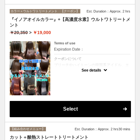
カラー＋ウルトワトリートメント 【クーポン】
Est. Duration：Approx. 2 hrs
『イノアオイルカラー』+【高濃度水素】ウルトワトリートメ
ント
￥20,350
>
￥19,000
Terms of use
Expiration Date：
クーポンについて
ブリーチやハイトーンの韓国系アイドル、エ
イジング毛にお悩みの美魔女も夢中！全ての
See details
世代、髪質、メニューに対応できる髪質改善
トリートメントです☆リタッチの場合
￥16800
Select
【組み合わせメニュー】
Est. Duration：Approx. 2 hrs30 mins
カット＋酸熱ストレートトリートメント