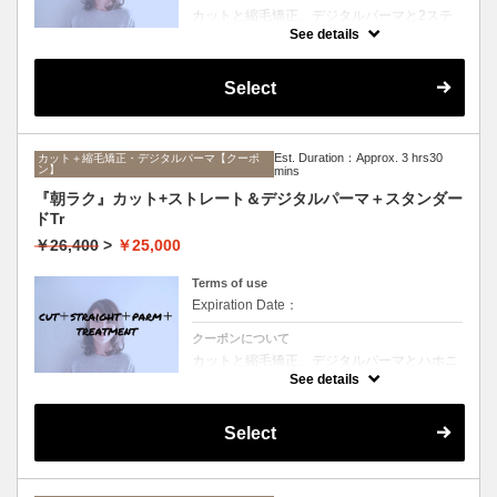
カットと縮毛矯正、デジタルパーマと2ステ
ップTrのセットメニュー。ボリュームは抑え
See details
て毛先はふんわりパーマ♪毎日のスタイリン
グを楽にしたい方にオススメ☆ロング料金な
し。
Select
Est. Duration：Approx. 3 hrs30
カット＋縮毛矯正・デジタルパーマ【クーポ
ン】
mins
『朝ラク』カット+ストレート＆デジタルパーマ＋スタンダー
ドTr
￥26,400
>
￥25,000
Terms of use
Expiration Date：
クーポンについて
カットと縮毛矯正、デジタルパーマとハホニ
コTrのセットメニュー。ボリュームは抑えて
See details
毛先はふんわりパーマ♪毎日のスタイリング
を楽にしたい方にオススメ☆ロング料金な
し。
Select