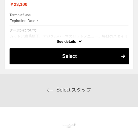
￥23,100
Terms of use
Expiration Date：
クーポンについて
カットと縮毛矯正、デジタルパーマのセットメニュー。毎日のスタイリ
ングを楽にしたい方にオススメ☆ シャンプー、ブロー込み。ロング料
See details
金なし。
Select
Select スタッフ