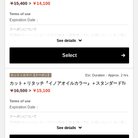
￥15,400
>
￥14,100
Terms of use
Expiration Date：
クーポンについて
圧倒的ダメージレス！グロス発色！低刺激！匂いも残らない！全く新し
い処方のイノアオイルカラーのセットメニュー☆シャンプー、ブロー込
See details
み。
Select
カット＋カラー【クーポン】
Est. Duration：Approx. 2 hrs
カット＋リタッチ『イノアオイルカラー』＋スタンダードTr
￥16,500
>
￥15,100
Terms of use
Expiration Date：
クーポンについて
圧倒的ダメージレス！グロス発色！低刺激！匂いも残らない！全く新し
い処方のイノアオイルカラーのセットメニュー☆シャンプー、ブロー込
See details
み。