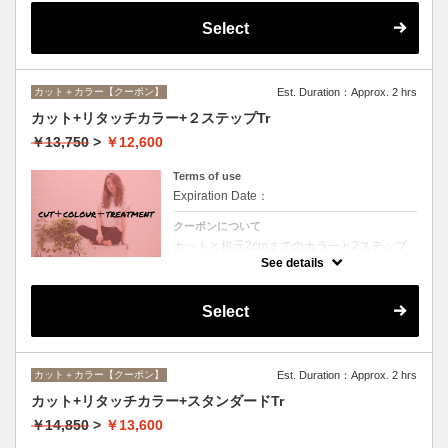
Select
カット＋カラー【クーポン】
Est. Duration：Approx. 2 hrs
カット+リタッチカラー+２ステップTr
￥13,750
>
￥12,600
Terms of use
Expiration Date：
クーポンについて
カットと根元2cmまでのカラーと2ステップ
トリートメントのセットメニュー。シャンプ
See details
ー・ブロー込。ロング料金なし。
Select
カット＋カラー【クーポン】
Est. Duration：Approx. 2 hrs
カット+リタッチカラー+スタンダードTr
￥14,850
>
￥13,600