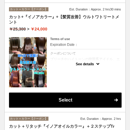
カット＋カラー【クーポン】
Est. Duration：Approx. 2 hrs30 mins
カット+『イノアカラー』+【髪質改善】ウルトワトリートメ
ント
￥25,300
>
￥24,000
Terms of use
Expiration Date：
クーポンについて
ブリーチやハイトーンの韓国系アイドル、エ
イジング毛にお悩みの美魔女も夢中！全ての
See details
世代、髪質、メニューに対応できる髪質改善
トリートメントです☆
Select
カット＋カラー【クーポン】
Est. Duration：Approx. 2 hrs
カット＋リタッチ『イノアオイルカラー』＋２ステップTr