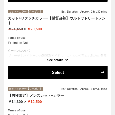
カット＋カラー【クーポン】
Est. Duration：Approx. 2 hrs30 mins
カット+リタッチカラー+【髪質改善】ウルトワトリートメン
ト
￥21,450
>
￥20,500
Terms of use
Expiration Date：
クーポンについて
ブリーチやハイトーンの韓国系アイドル、エイジング毛にお悩みの美魔
女も夢中！全ての世代、髪質、メニューに対応できる髪質改善トリート
See details
メントです☆
Select
カット＋カラー【クーポン】
Est. Duration：Approx. 1 hrs30 mins
【男性限定】メンズカット+カラー
￥14,300
>
￥12,500
Terms of use