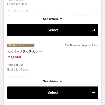
Expiration Date：
クーポンについて
カットと全体ワンメイクのカラー。デザインによって根元と毛先で塗り
分けて綺麗に染め上げます。シャンプー、ブロー込み
See details
Select
【組み合わせメニュー】
Est. Duration：Approx. 2 hrs
カット+リタッチカラー
￥11,550
Terms of use
Expiration Date：
クーポンについて
カットと根元２cmまでのカラー。シャンプー、ブロー込み
See details
Select