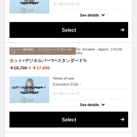
クーポンについて
カットとデジタルパーマと2ステップTrのセ
ットメニュー。毛先ワンカールからふんわり
See details
ルーズなカールまで大きめしっかりカール♪
シャンプー、ブロー込み。
Select
Est. Duration：Approx. 2 hrs30
カット＋縮毛矯正・デジタルパーマ【クーポ
ン】
mins
カット+デジタルパーマ+スタンダードTr
￥18,700
>
￥17,600
Terms of use
Expiration Date：
クーポンについて
カットとデジタルパーマとハホニコTrのセッ
トメニュー。毛先ワンカールからふんわりル
See details
ーズなカールまで大きめしっかりカール♪シ
ャンプー、ブロー込み。
Select