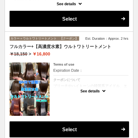
インナーカラーに必要なブリーチ、全体カラー、ブリーチ部分のオンカ
See details
ラーがすべてセットになったメニューです。(ブリーチは1回になりま
す）
Select
カラー＋ウルトワトリートメント 【クーポン】
Est. Duration：Approx. 2 hrs
フルカラー+【高濃度水素】ウルトワトリートメント
￥18,150
>
￥16,800
Terms of use
Expiration Date：
クーポンについて
ブリーチやハイトーンの韓国系アイドル、エ
イジング毛にお悩みの美魔女も夢中！全ての
See details
世代、髪質、メニューに対応できる髪質改善
トリートメントです☆リタッチの場合
￥15300
Select