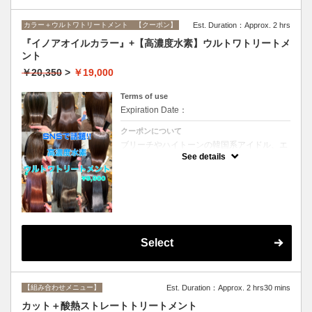
カラー＋ウルトワトリートメント 【クーポン】
Est. Duration：Approx. 2 hrs
『イノアオイルカラー』+【高濃度水素】ウルトワトリートメ
ント
￥20,350
>
￥19,000
Terms of use
Expiration Date：
クーポンについて
ブリーチやハイトーンの韓国系アイドル、エ
イジング毛にお悩みの美魔女も夢中！全ての
See details
世代、髪質、メニューに対応できる髪質改善
トリートメントです☆リタッチの場合
￥16800
Select
【組み合わせメニュー】
Est. Duration：Approx. 2 hrs30 mins
カット＋酸熱ストレートトリートメント