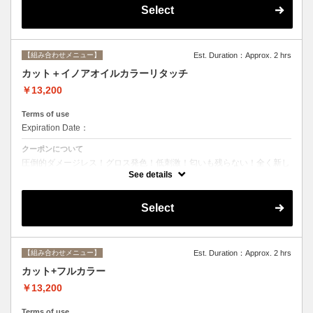
Select
【組み合わせメニュー】
Est. Duration：Approx. 2 hrs
カット＋イノアオイルカラーリタッチ
￥13,200
Terms of use
Expiration Date：
クーポンについて
圧倒的ダメージレス！グロス発色！低刺激！匂いも残らない！全く新し
い処方のイノアオイルカラーのセットメニュー☆ ※根元２ｃｍまでの
See details
カラーとなります。
Select
【組み合わせメニュー】
Est. Duration：Approx. 2 hrs
カット+フルカラー
￥13,200
Terms of use