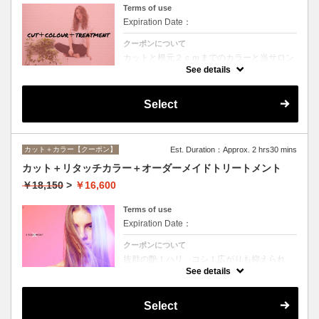
Terms of use
Expiration Date：
クーポンについて
カットと根元２ｃｍまでのカラーと当サロン
オススメ、スペシャルトリートメントのセッ
See details
トメニュー。シャンプー、ブロー込み。
Select
カット＋カラー【クーポン】
Est. Duration：Approx. 2 hrs30 mins
カット＋リタッチカラー＋オーダーメイドトリートメント
￥18,150
>
￥16,600
Terms of use
Expiration Date：
クーポンについて
抜群の艶！ハリ、コシ！広がりも抑えられ
る！どんなに傷んだ髪も、鮮やかなハイトー
See details
ンカラーも、極上美しい髪へ☆
Select