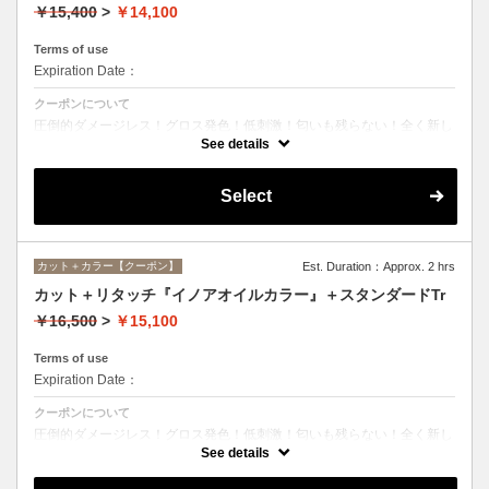
￥15,400
>
￥14,100
Terms of use
Expiration Date：
クーポンについて
圧倒的ダメージレス！グロス発色！低刺激！匂いも残らない！全く新し
い処方のイノアオイルカラーのセットメニュー☆シャンプー、ブロー込
See details
み。
Select
カット＋カラー【クーポン】
Est. Duration：Approx. 2 hrs
カット＋リタッチ『イノアオイルカラー』＋スタンダードTr
￥16,500
>
￥15,100
Terms of use
Expiration Date：
クーポンについて
圧倒的ダメージレス！グロス発色！低刺激！匂いも残らない！全く新し
い処方のイノアオイルカラーのセットメニュー☆シャンプー、ブロー込
See details
み。