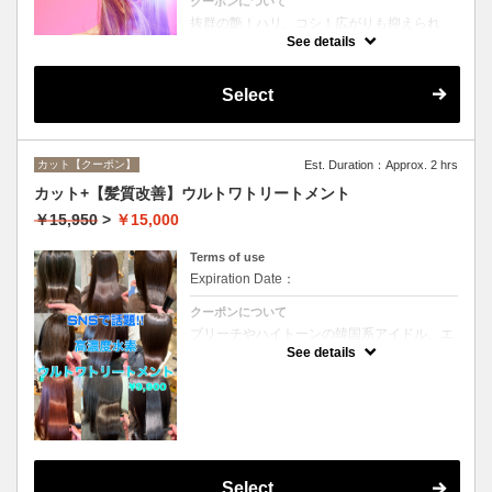
クーポンについて
抜群の艶！ハリ、コシ！広がりも抑えられ
る！どんなに傷んだ髪も、鮮やかなハイトー
See details
ンカラーも、極上美しい髪へ☆
Select
カット【クーポン】
Est. Duration：Approx. 2 hrs
カット+【髪質改善】ウルトワトリートメント
￥15,950
>
￥15,000
Terms of use
Expiration Date：
クーポンについて
ブリーチやハイトーンの韓国系アイドル、エ
イジング毛にお悩みの美魔女も夢中！全ての
See details
世代、髪質、メニューに対応できる髪質改善
トリートメントです☆
Select