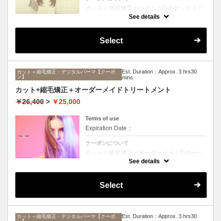
カットと縮毛矯正とハホニコTrのセットメニ
ュー。髪質や状態に合わせて薬剤選定致しま
See details
す。ロング料金なし
Select
Est. Duration：Approx. 3 hrs30
カット＋縮毛矯正・デジタルパーマ【クーポ
ン】
mins
カット+縮毛矯正＋オーダーメイドトリートメント
￥26,400
>
￥25,000
Terms of use
Expiration Date：
クーポンについて
カットと縮毛矯正とオーダーメイドTrのセッ
トメニュー。髪質や状態に合わせて薬剤選定
See details
致します。ロング料金なし
Select
Est. Duration：Approx. 3 hrs30
カット＋縮毛矯正・デジタルパーマ【クーポ