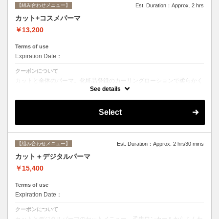
【組み合わせメニュー】
Est. Duration：Approx. 2 hrs
カット+コスメパーマ
￥13,200
Terms of use
Expiration Date：
クーポンについて
カットと全体のパーマ。化粧品登録のカーリングローションで柔らかく
動きのあるスタイルからしっかりウェーブまで☆シャンプー、ブロー込
See details
み。
Select
【組み合わせメニュー】
Est. Duration：Approx. 2 hrs30 mins
カット＋デジタルパーマ
￥15,400
Terms of use
Expiration Date：
クーポンについて
カットとデジタルパーマのセットメニュー。毛先ワンカールからふんわ