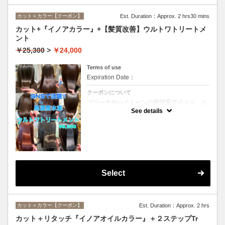
カット＋カラー【クーポン】
Est. Duration：Approx. 2 hrs30 mins
カット+『イノアカラー』+【髪質改善】ウルトワトリートメ
ント
￥25,300
>
￥24,000
Terms of use
Expiration Date：
クーポンについて
ブリーチやハイトーンの韓国系アイドル、エ
イジング毛にお悩みの美魔女も夢中！全ての
See details
世代、髪質、メニューに対応できる髪質改善
トリートメントです☆
Select
カット＋カラー【クーポン】
Est. Duration：Approx. 2 hrs
カット＋リタッチ『イノアオイルカラー』＋２ステップTr