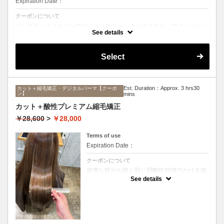
Expiration Date：
クーポンについて
メンズカットとカラーのセットメニュー。グレイカラー、ファッション
カラーどちらも可能です。シャンプー、ブロー込み。
See details
Select
Est. Duration：Approx. 3 hrs30
カット＋縮毛矯正・デジタルパーマ【クーポ
ン】
mins
カット＋酸性プレミアム縮毛矯正
￥28,600
>
￥28,000
Terms of use
Expiration Date：
クーポンについて
健康な髪やお肌と同じ弱酸性領域でかける縮
毛矯正☆髪を瘦せさせることなく、気になる
See details
癖をナチュラルに伸ばせるスペシャルな縮毛
矯正です☆高濃度中間トリートメント付き
(※通常の縮毛矯正よりプラス30分ほど時間
がかかります)