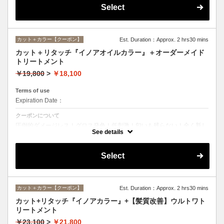
Select
カット＋カラー【クーポン】
Est. Duration：Approx. 2 hrs30 mins
カット＋リタッチ『イノアオイルカラー』＋オーダーメイド
トリートメント
￥19,800
>
￥18,100
Terms of use
Expiration Date：
クーポンについて
圧倒的ダメージレス！グロス発色！低刺激！匂いも残らない！全く新し
い処方のイノアオイルカラーのセットメニュー☆
See details
Select
カット＋カラー【クーポン】
Est. Duration：Approx. 2 hrs30 mins
カット+リタッチ『イノアカラー』+【髪質改善】ウルトワト
リートメント
￥23,100
>
￥21,800