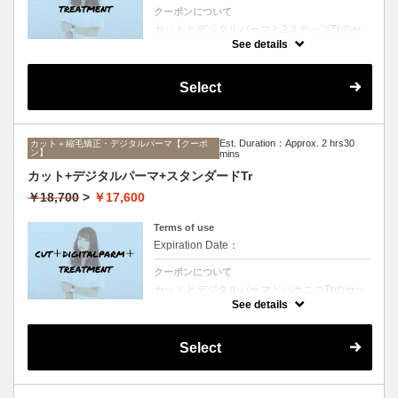
クーポンについて
カットとデジタルパーマと2ステップTrのセ
ットメニュー。毛先ワンカールからふんわり
See details
ルーズなカールまで大きめしっかりカール♪
シャンプー、ブロー込み。
Select
Est. Duration：Approx. 2 hrs30
カット＋縮毛矯正・デジタルパーマ【クーポ
ン】
mins
カット+デジタルパーマ+スタンダードTr
￥18,700
>
￥17,600
Terms of use
Expiration Date：
クーポンについて
カットとデジタルパーマとハホニコTrのセッ
トメニュー。毛先ワンカールからふんわりル
See details
ーズなカールまで大きめしっかりカール♪シ
ャンプー、ブロー込み。
Select