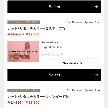
Select
カット＋カラー【クーポン】
Est. Duration：Approx. 2 hrs
カット+リタッチカラー+２ステップTr
￥13,750
>
￥12,600
Terms of use
Expiration Date：
クーポンについて
カットと根元2cmまでのカラーと2ステップ
トリートメントのセットメニュー。シャンプ
See details
ー・ブロー込。ロング料金なし。
Select
カット＋カラー【クーポン】
Est. Duration：Approx. 2 hrs
カット+リタッチカラー+スタンダードTr
￥14,850
>
￥13,600