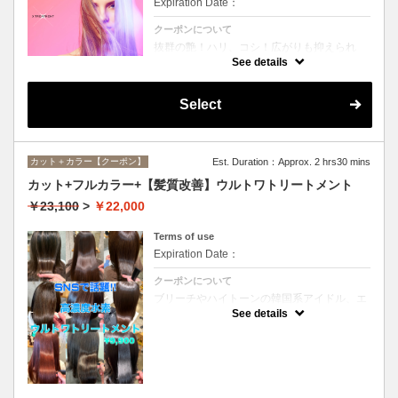
Expiration Date：
クーポンについて
抜群の艶！ハリ、コシ！広がりも抑えられ
る！どんなに傷んだ髪も、鮮やかなハイトー
See details
ンカラーも、極上美しい髪へ☆
Select
カット＋カラー【クーポン】
Est. Duration：Approx. 2 hrs30 mins
カット+フルカラー+【髪質改善】ウルトワトリートメント
￥23,100
>
￥22,000
Terms of use
Expiration Date：
クーポンについて
ブリーチやハイトーンの韓国系アイドル、エ
イジング毛にお悩みの美魔女も夢中！全ての
See details
世代、髪質、メニューに対応できる髪質改善
トリートメントです☆リタッチの場合
￥20000