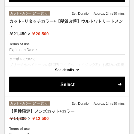
カット＋カラー【クーポン】
Est. Duration：Approx. 2 hrs30 mins
カット+リタッチカラー+【髪質改善】ウルトワトリートメン
ト
￥21,450
>
￥20,500
Terms of use
Expiration Date：
クーポンについて
ブリーチやハイトーンの韓国系アイドル、エイジング毛にお悩みの美魔
女も夢中！全ての世代、髪質、メニューに対応できる髪質改善トリート
See details
メントです☆
Select
カット＋カラー【クーポン】
Est. Duration：Approx. 1 hrs30 mins
【男性限定】メンズカット+カラー
￥14,300
>
￥12,500
Terms of use