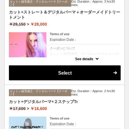
Est. Duration：Approx. 3 hrs30
カット＋縮毛矯正・デジタルパーマ【クーポ
ン】
mins
カット+ストレート＆デジタルパーマ＋オーダーメイドトリー
トメント
￥29,150
>
￥28,000
Terms of use
Expiration Date：
クーポンについて
カットと縮毛矯正、デジタルパーマとオーダ
ーメイドTrのセットメニュー。ボリュームは
See details
抑えて毛先はふんわりパーマ♪毎日のスタイ
リングを楽にしたい方に☆ロング料金なし。
Select
Est. Duration：Approx. 2 hrs30
カット＋縮毛矯正・デジタルパーマ【クーポ
ン】
mins
カット+デジタルパーマ+２ステップTr
￥17,600
>
￥16,600
Terms of use
Expiration Date：