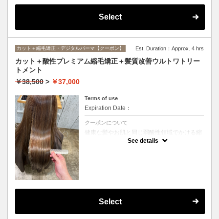
Select
カット＋縮毛矯正・デジタルパーマ【クーポン】
Est. Duration：Approx. 4 hrs
カット＋酸性プレミアム縮毛矯正＋髪質改善ウルトワトリー
トメント
￥38,500
>
￥37,000
Terms of use
Expiration Date：
クーポンについて
健康な髪やお肌と同じ弱酸性領域でかける縮
毛矯正☆髪を瘦せさせることなく、気になる
See details
癖をナチュラルに伸ばせるスペシャルな縮毛
矯正です☆高濃度中間トリートメント付き
(※通常の縮毛矯正よりプラス30分ほど時間
がかかります)
Select