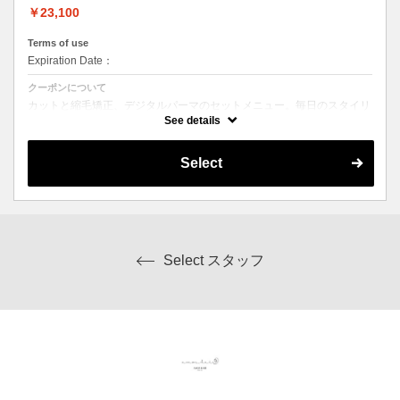
￥23,100
Terms of use
Expiration Date：
クーポンについて
カットと縮毛矯正、デジタルパーマのセットメニュー。毎日のスタイリ
ングを楽にしたい方にオススメ☆ シャンプー、ブロー込み。ロング料
See details
金なし。
Select
Select スタッフ