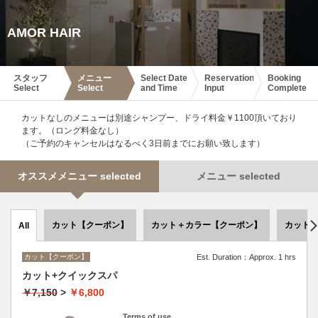
AMOR HAIR
スタッフ
メニュー
Select Date
Reservation
Booking
Select
Select
and Time
Input
Complete
カットなしのメニューは別途シャンプー、ドライ料金￥1100頂いており
ます。（ロング料金なし）
（ご予約のキャンセルはなるべく3日前までにお願い致します）
オススメメニュー selected
メニュー selected
カット【クーポン】
カット＋カラー【クーポン】
カット
All
カット【クーポン】
Est. Duration：Approx. 1 hrs
カット+クイックスパ
￥7,150
>
￥6,800
Terms of use