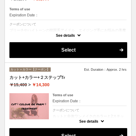
Terms of use
Expiration Date：
クーポンについて
ブリーチやハイトーンの韓国系アイドル、エイジング毛にお悩みの美魔
女も夢中！全ての世代、髪質、メニューに対応できる髪質改善トリート
See details
メントです☆
Select
カット＋カラー【クーポン】
Est. Duration：Approx. 2 hrs
カット+カラー+２ステップTr
￥15,400
>
￥14,300
Terms of use
Expiration Date：
クーポンについて
カットと全体ワンメイクのカラーと2ステッ
プトリートメントのお得メニュー。デザイン
See details
や髪の状態によってお薬を塗り分けます。シ
ャンプー、ブロー込、ロング料金なし
Select