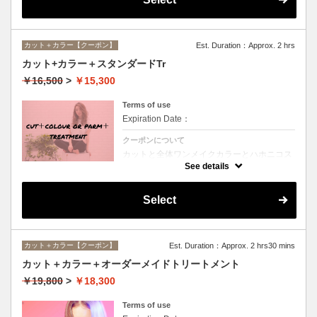
カット＋カラー【クーポン】
Est. Duration：Approx. 2 hrs
カット+カラー＋スタンダードTr
￥16,500
>
￥15,300
Terms of use
Expiration Date：
クーポンについて
カットと全体ワンメイクカラーとハホニコス
ペシャルトリートメントのオススメメニュー
See details
♪デザインや髪の状態によってお薬を塗り分
けます。シャンプー、ブロー込み。ロング料
金なし。
Select
カット＋カラー【クーポン】
Est. Duration：Approx. 2 hrs30 mins
カット＋カラー＋オーダーメイドトリートメント
￥19,800
>
￥18,300
Terms of use