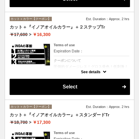
カット＋カラー【クーポン】
Est. Duration：Approx. 2 hrs
カット＋『イノアオイルカラー』＋２ステップTr
￥17,600
>
￥16,300
Terms of use
Expiration Date：
クーポンについて
圧倒的ダメージレス！グロス発色！低刺激！
匂いも残らない！全く新しい処方のイノアオ
See details
イルカラーのセットメニュー☆シャンプー、
ブロー込み。※リタッチカラーの場合は
￥13600となります。
Select
カット＋カラー【クーポン】
Est. Duration：Approx. 2 hrs
カット＋『イノアオイルカラー』＋スタンダードTr
￥18,700
>
￥17,300
Terms of use
Expiration Date：