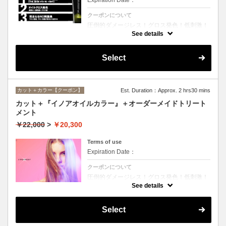
クーポンについて
圧倒的ダメージレス！グロス発色！低刺激！
匂いも残らない！全く新しい処方のイノアオ
See details
イルカラーのセットメニュー☆シャンプー、
ブロー込み。※リタッチカラーの場合は
￥14600となります。
Select
カット＋カラー【クーポン】
Est. Duration：Approx. 2 hrs30 mins
カット＋『イノアオイルカラー』＋オーダーメイドトリート
メント
￥22,000
>
￥20,300
Terms of use
Expiration Date：
クーポンについて
圧倒的ダメージレス！グロス発色！低刺激！
匂いも残らない！全く新しい処方のイノアオ
See details
イルカラーのセットメニュー☆シャンプー、
ブロー込み。※リタッチカラーの場合は
￥18100となります。
Select