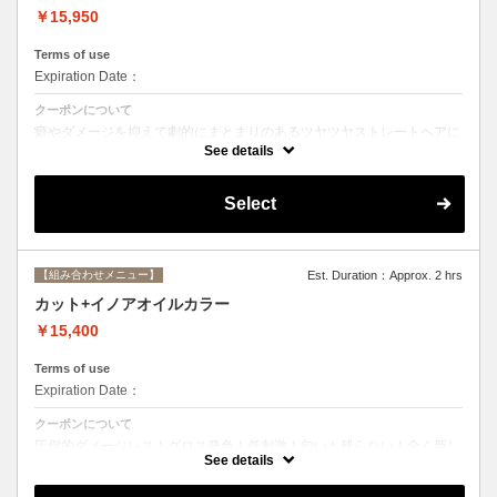
￥15,950
Terms of use
Expiration Date：
クーポンについて
癖やダメージを抑えて劇的にまとまりのあるツヤツヤストレートヘアに
☆ストレートで痛んだ髪のメンテナンスにも最適。シャンプー、ブロー
See details
込み。
Select
【組み合わせメニュー】
Est. Duration：Approx. 2 hrs
カット+イノアオイルカラー
￥15,400
Terms of use
Expiration Date：
クーポンについて
圧倒的ダメージレス！グロス発色！低刺激！匂いも残らない！全く新し
い処方のイノアオイルカラーのセットメニュー☆
See details