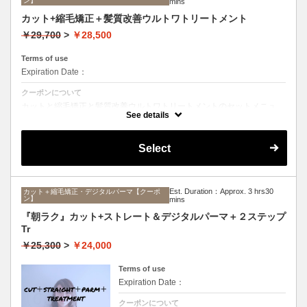
ン】
mins
カット+縮毛矯正＋髪質改善ウルトワトリートメント
￥29,700
>
￥28,500
Terms of use
Expiration Date：
クーポンについて
カットと縮毛矯正と髪質改善ウルトワトリートメントのセットメニュ
ー。髪質や状態に合わせて薬剤選定致します。ロング料金なし
See details
Select
Est. Duration：Approx. 3 hrs30
カット＋縮毛矯正・デジタルパーマ【クーポ
ン】
mins
『朝ラク』カット+ストレート＆デジタルパーマ＋２ステップ
Tr
￥25,300
>
￥24,000
Terms of use
Expiration Date：
クーポンについて