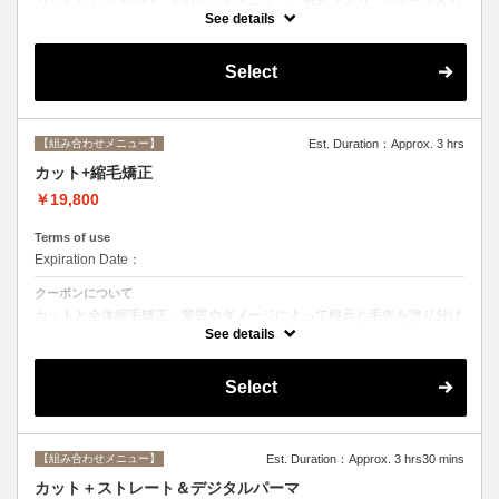
りルーズなカールまで大きめしっかりカール♪シャンプー・ブロー込
See details
み。
Select
【組み合わせメニュー】
Est. Duration：Approx. 3 hrs
カット+縮毛矯正
￥19,800
Terms of use
Expiration Date：
クーポンについて
カットと全体縮毛矯正。髪質やダメージによって根元と毛先を塗り分け
ます。シャンプー、ブロー込み。必要に応じて前処理トリートメント無
See details
料。
Select
【組み合わせメニュー】
Est. Duration：Approx. 3 hrs30 mins
カット＋ストレート＆デジタルパーマ