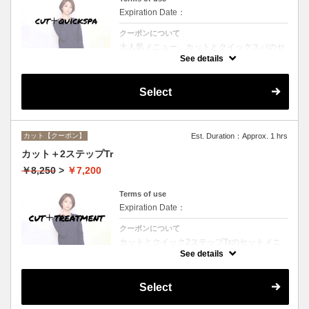
Expiration Date：
クーポンについて
大人気メニュー、カットとクイックスパのセ
ットメニュー。本場バリ式クイックスパで頭
See details
皮の洗浄＆保湿☆シャンプー、ブロー込み。
Select
カット【クーポン】
Est. Duration：Approx. 1 hrs
カット＋2ステップTr
￥8,250
>
￥7,200
Terms of use
Expiration Date：
クーポンについて
カットとクイック2ステップTrのセットメニ
ュー☆シャンプー、ブロー付。ロング料金な
See details
し。
Select