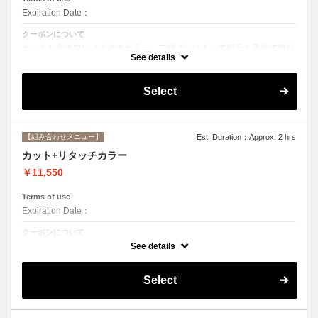
Expiration Date：
クーポンについて
カットと全体ワンメイクのカラー。デザインによって根元と毛先で塗り
分けて綺麗に染め上げます。シャンプー、ブロー込み
See details
Select
【組み合わせメニュー】
Est. Duration：Approx. 2 hrs
カット+リタッチカラー
￥11,550
Terms of use
Expiration Date：
クーポンについて
カットと根元２cmまでのカラー。シャンプー、ブロー込み
See details
Select