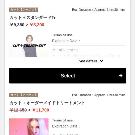
カット【クーポン】
Est. Duration：Approx. 1 hrs30 mins
カット＋スタンダードTr
￥9,350
>
￥8,200
Terms of use
Expiration Date：
クーポンについて
カットと大人気ハホニコスペシャルTrのセッ
トメニュー☆シャンプー、ブロー付。ロング
See details
料金なし。
Select
カット【クーポン】
Est. Duration：Approx. 1 hrs30 mins
カット＋オーダーメイドトリートメント
￥12,650
>
￥11,700
Terms of use
Expiration Date：