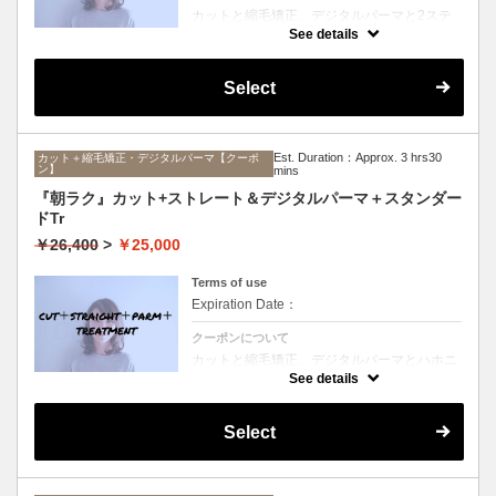
カットと縮毛矯正、デジタルパーマと2ステ
ップTrのセットメニュー。ボリュームは抑え
See details
て毛先はふんわりパーマ♪毎日のスタイリン
グを楽にしたい方にオススメ☆ロング料金な
し。
Select
Est. Duration：Approx. 3 hrs30
カット＋縮毛矯正・デジタルパーマ【クーポ
ン】
mins
『朝ラク』カット+ストレート＆デジタルパーマ＋スタンダー
ドTr
￥26,400
>
￥25,000
Terms of use
Expiration Date：
クーポンについて
カットと縮毛矯正、デジタルパーマとハホニ
コTrのセットメニュー。ボリュームは抑えて
See details
毛先はふんわりパーマ♪毎日のスタイリング
を楽にしたい方にオススメ☆ロング料金な
し。
Select