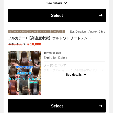
インナーカラーに必要なブリーチ、全体カラー、ブリーチ部分のオンカ
See details
ラーがすべてセットになったメニューです。(ブリーチは1回になりま
す）
Select
カラー＋ウルトワトリートメント 【クーポン】
Est. Duration：Approx. 2 hrs
フルカラー+【高濃度水素】ウルトワトリートメント
￥18,150
>
￥16,800
Terms of use
Expiration Date：
クーポンについて
ブリーチやハイトーンの韓国系アイドル、エ
イジング毛にお悩みの美魔女も夢中！全ての
See details
世代、髪質、メニューに対応できる髪質改善
トリートメントです☆リタッチの場合
￥15300
Select