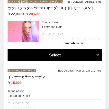
カット＋縮毛矯正・デジタルパーマ【クーポン】
Est. Duration：Approx. 3 hrs
カット+デジタルパーマ+ オーダーメイドトリートメント
￥22,000
>
￥20,600
Terms of use
Expiration Date：
クーポンについて
カットとデジタルパーマとオーダーメイドTr
のセットメニュー。抜群の艶！ハリ、コシ！
See details
広がりも抑えられる！どんなに傷んだ髪も、
鮮やかなハイトーンカラーも、極上美しい髪
へ☆☆シャンプー、ブロー込み。
Select
インナーカラークーポン
Est. Duration：Approx. 2 hrs30 mins
インナーカラークーポン
￥15,000
Terms of use
Expiration Date：
クーポンについて
※ご新規様ご予約不可