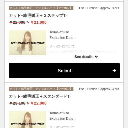
カット＋縮毛矯正・デジタルパーマ【クーポン】
Est. Duration：Approx. 3 hrs
カット+縮毛矯正＋２ステップTr
￥22,000
>
￥21,000
Terms of use
Expiration Date：
クーポンについて
カットと縮毛矯正と2ステップTrのセットメ
ニュー。髪質や状態に合わせて薬剤選定致し
See details
ます。ロング料金なし
Select
カット＋縮毛矯正・デジタルパーマ【クーポン】
Est. Duration：Approx. 3 hrs
カット+縮毛矯正＋スタンダードTr
￥23,100
>
￥22,000
Terms of use
Expiration Date：
クーポンについて