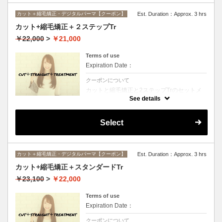
カット＋縮毛矯正・デジタルパーマ【クーポン】
Est. Duration：Approx. 3 hrs
カット+縮毛矯正＋２ステップTr
￥22,000
>
￥21,000
Terms of use
Expiration Date：
クーポンについて
カットと縮毛矯正と2ステップTrのセットメ
ニュー。髪質や状態に合わせて薬剤選定致し
See details
ます。ロング料金なし
Select
カット＋縮毛矯正・デジタルパーマ【クーポン】
Est. Duration：Approx. 3 hrs
カット+縮毛矯正＋スタンダードTr
￥23,100
>
￥22,000
Terms of use
Expiration Date：
クーポンについて