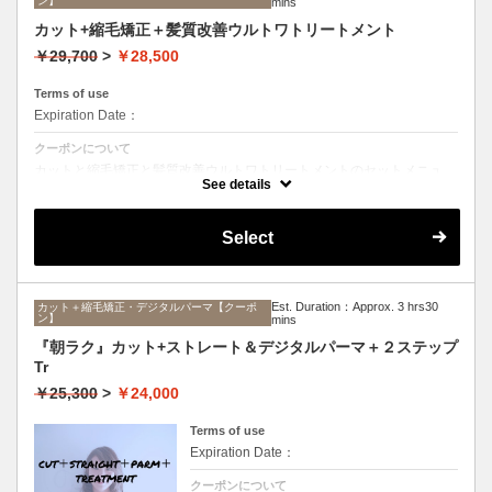
ン】
mins
カット+縮毛矯正＋髪質改善ウルトワトリートメント
￥29,700
>
￥28,500
Terms of use
Expiration Date：
クーポンについて
カットと縮毛矯正と髪質改善ウルトワトリートメントのセットメニュ
ー。髪質や状態に合わせて薬剤選定致します。ロング料金なし
See details
Select
Est. Duration：Approx. 3 hrs30
カット＋縮毛矯正・デジタルパーマ【クーポ
ン】
mins
『朝ラク』カット+ストレート＆デジタルパーマ＋２ステップ
Tr
￥25,300
>
￥24,000
Terms of use
Expiration Date：
クーポンについて