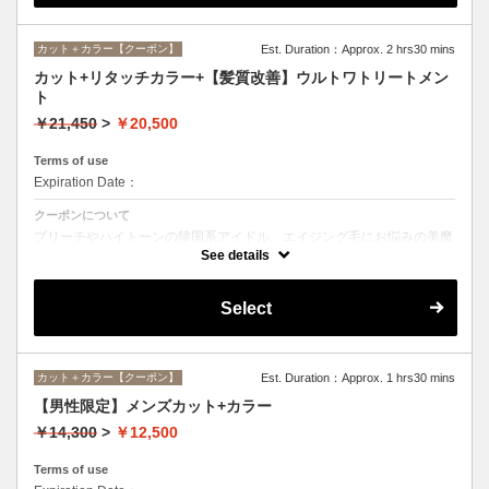
カット＋カラー【クーポン】
Est. Duration：Approx. 2 hrs30 mins
カット+リタッチカラー+【髪質改善】ウルトワトリートメン
ト
￥21,450
>
￥20,500
Terms of use
Expiration Date：
クーポンについて
ブリーチやハイトーンの韓国系アイドル、エイジング毛にお悩みの美魔
女も夢中！全ての世代、髪質、メニューに対応できる髪質改善トリート
See details
メントです☆
Select
カット＋カラー【クーポン】
Est. Duration：Approx. 1 hrs30 mins
【男性限定】メンズカット+カラー
￥14,300
>
￥12,500
Terms of use