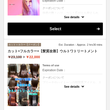
Expiration Date：
クーポンについて
抜群の艶！ハリ、コシ！広がりも抑えられ
る！どんなに傷んだ髪も、鮮やかなハイトー
See details
ンカラーも、極上美しい髪へ☆
Select
カット＋カラー【クーポン】
Est. Duration：Approx. 2 hrs30 mins
カット+フルカラー+【髪質改善】ウルトワトリートメント
￥23,100
>
￥22,000
Terms of use
Expiration Date：
クーポンについて
ブリーチやハイトーンの韓国系アイドル、エ
イジング毛にお悩みの美魔女も夢中！全ての
See details
世代、髪質、メニューに対応できる髪質改善
トリートメントです☆リタッチの場合
￥20000