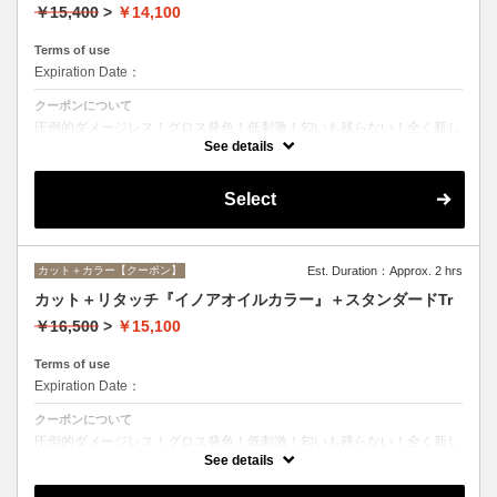
￥15,400
>
￥14,100
Terms of use
Expiration Date：
クーポンについて
圧倒的ダメージレス！グロス発色！低刺激！匂いも残らない！全く新し
い処方のイノアオイルカラーのセットメニュー☆シャンプー、ブロー込
See details
み。
Select
カット＋カラー【クーポン】
Est. Duration：Approx. 2 hrs
カット＋リタッチ『イノアオイルカラー』＋スタンダードTr
￥16,500
>
￥15,100
Terms of use
Expiration Date：
クーポンについて
圧倒的ダメージレス！グロス発色！低刺激！匂いも残らない！全く新し
い処方のイノアオイルカラーのセットメニュー☆シャンプー、ブロー込
See details
み。