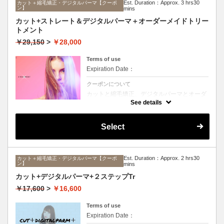
Est. Duration：Approx. 3 hrs30
カット＋縮毛矯正・デジタルパーマ【クーポ
ン】
mins
カット+ストレート＆デジタルパーマ＋オーダーメイドトリー
トメント
￥29,150
>
￥28,000
Terms of use
Expiration Date：
クーポンについて
カットと縮毛矯正、デジタルパーマとオーダ
ーメイドTrのセットメニュー。ボリュームは
See details
抑えて毛先はふんわりパーマ♪毎日のスタイ
リングを楽にしたい方に☆ロング料金なし。
Select
Est. Duration：Approx. 2 hrs30
カット＋縮毛矯正・デジタルパーマ【クーポ
ン】
mins
カット+デジタルパーマ+２ステップTr
￥17,600
>
￥16,600
Terms of use
Expiration Date：