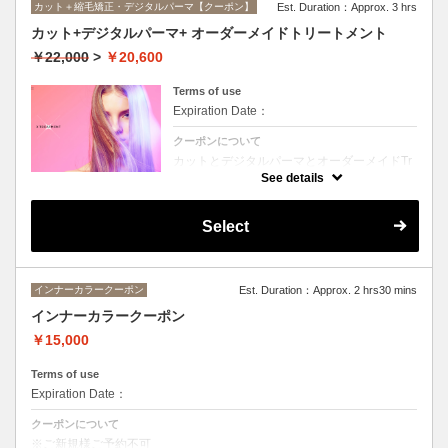
カット＋縮毛矯正・デジタルパーマ【クーポン】
Est. Duration：Approx. 3 hrs
カット+デジタルパーマ+ オーダーメイドトリートメント
￥22,000
>
￥20,600
Terms of use
Expiration Date：
クーポンについて
カットとデジタルパーマとオーダーメイドTr
のセットメニュー。抜群の艶！ハリ、コシ！
See details
広がりも抑えられる！どんなに傷んだ髪も、
鮮やかなハイトーンカラーも、極上美しい髪
へ☆☆シャンプー、ブロー込み。
Select
インナーカラークーポン
Est. Duration：Approx. 2 hrs30 mins
インナーカラークーポン
￥15,000
Terms of use
Expiration Date：
クーポンについて
※ご新規様ご予約不可