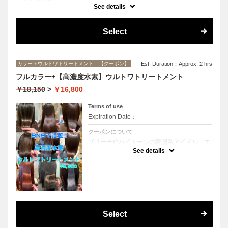
インナーカラーに必要なブリーチ、全体カラー、ブリーチ部分のオンカ
See details
ラーがすべてセットになったメニューです。(ブリーチは1回になりま
す）
Select
カラー＋ウルトワトリートメント 【クーポン】
Est. Duration：Approx. 2 hrs
フルカラー+【高濃度水素】ウルトワトリートメント
￥18,150
>
￥16,800
Terms of use
Expiration Date：
クーポンについて
ブリーチやハイトーンの韓国系アイドル、エ
イジング毛にお悩みの美魔女も夢中！全ての
See details
世代、髪質、メニューに対応できる髪質改善
トリートメントです☆リタッチの場合
￥15300
Select