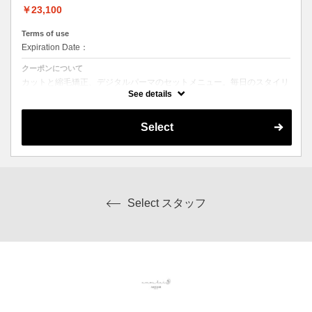
￥23,100
Terms of use
Expiration Date：
クーポンについて
カットと縮毛矯正、デジタルパーマのセットメニュー。毎日のスタイリ
ングを楽にしたい方にオススメ☆ シャンプー、ブロー込み。ロング料
See details
金なし。
Select
Select スタッフ