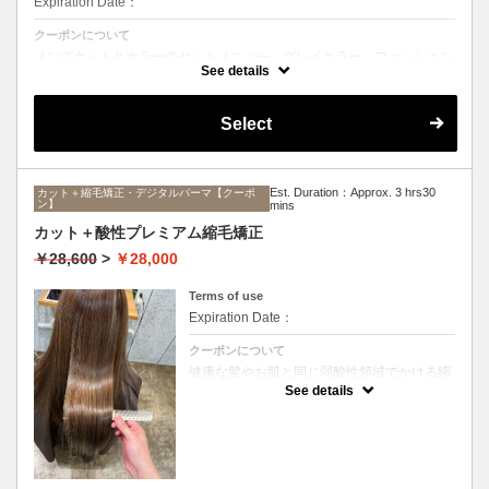
Expiration Date：
クーポンについて
メンズカットとカラーのセットメニュー。グレイカラー、ファッション
カラーどちらも可能です。シャンプー、ブロー込み。
See details
Select
Est. Duration：Approx. 3 hrs30
カット＋縮毛矯正・デジタルパーマ【クーポ
ン】
mins
カット＋酸性プレミアム縮毛矯正
￥28,600
>
￥28,000
Terms of use
Expiration Date：
クーポンについて
健康な髪やお肌と同じ弱酸性領域でかける縮
毛矯正☆髪を瘦せさせることなく、気になる
See details
癖をナチュラルに伸ばせるスペシャルな縮毛
矯正です☆高濃度中間トリートメント付き
(※通常の縮毛矯正よりプラス30分ほど時間
がかかります)