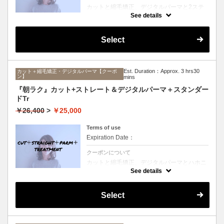
カットと縮毛矯正、デジタルパーマと2ステ
ップTrのセットメニュー。ボリュームは抑え
See details
て毛先はふんわりパーマ♪毎日のスタイリン
グを楽にしたい方にオススメ☆ロング料金な
し。
Select
Est. Duration：Approx. 3 hrs30
カット＋縮毛矯正・デジタルパーマ【クーポ
ン】
mins
『朝ラク』カット+ストレート＆デジタルパーマ＋スタンダー
ドTr
￥26,400
>
￥25,000
Terms of use
Expiration Date：
クーポンについて
カットと縮毛矯正、デジタルパーマとハホニ
コTrのセットメニュー。ボリュームは抑えて
See details
毛先はふんわりパーマ♪毎日のスタイリング
を楽にしたい方にオススメ☆ロング料金な
し。
Select