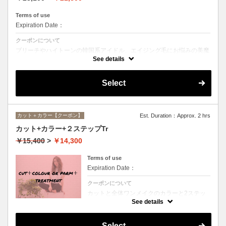
Terms of use
Expiration Date：
クーポンについて
ブリーチやハイトーンの韓国系アイドル、エイジング毛にお悩みの美魔
女も夢中！全ての世代、髪質、メニューに対応できる髪質改善トリート
See details
メントです☆
Select
カット＋カラー【クーポン】
Est. Duration：Approx. 2 hrs
カット+カラー+２ステップTr
￥15,400
>
￥14,300
Terms of use
Expiration Date：
クーポンについて
カットと全体ワンメイクのカラーと2ステッ
プトリートメントのお得メニュー。デザイン
See details
や髪の状態によってお薬を塗り分けます。シ
ャンプー、ブロー込、ロング料金なし
Select