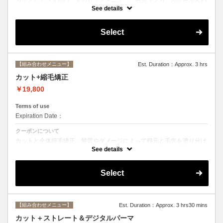
りルーズなカールまで大きめしっかりカール♪シャンプー・ブロー込
See details
み。
Select
【組み合わせメニュー】
Est. Duration：Approx. 3 hrs
カット+縮毛矯正
￥19,800
Terms of use
Expiration Date：
クーポンについて
カットと全体縮毛矯正。髪質やダメージによって根元と毛先を塗り分け
ます。シャンプー、ブロー込み。必要に応じて前処理トリートメント無
See details
料。
Select
【組み合わせメニュー】
Est. Duration：Approx. 3 hrs30 mins
カット＋ストレート＆デジタルパーマ