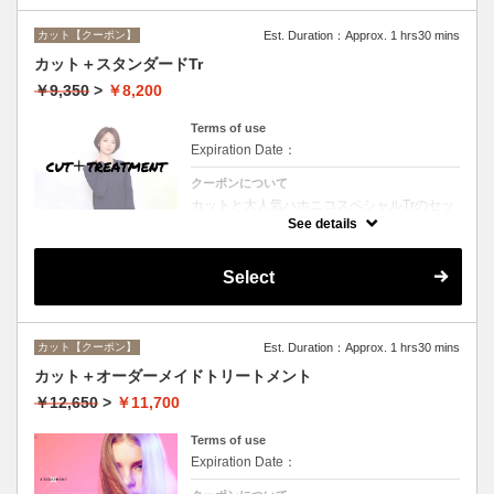
カット【クーポン】
Est. Duration：Approx. 1 hrs30 mins
カット＋スタンダードTr
￥9,350
>
￥8,200
Terms of use
Expiration Date：
クーポンについて
カットと大人気ハホニコスペシャルTrのセッ
トメニュー☆シャンプー、ブロー付。ロング
See details
料金なし。
Select
カット【クーポン】
Est. Duration：Approx. 1 hrs30 mins
カット＋オーダーメイドトリートメント
￥12,650
>
￥11,700
Terms of use
Expiration Date：