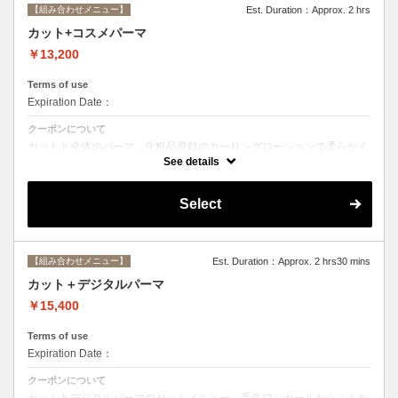
【組み合わせメニュー】
Est. Duration：Approx. 2 hrs
カット+コスメパーマ
￥13,200
Terms of use
Expiration Date：
クーポンについて
カットと全体のパーマ。化粧品登録のカーリングローションで柔らかく
動きのあるスタイルからしっかりウェーブまで☆シャンプー、ブロー込
See details
み。
Select
【組み合わせメニュー】
Est. Duration：Approx. 2 hrs30 mins
カット＋デジタルパーマ
￥15,400
Terms of use
Expiration Date：
クーポンについて
カットとデジタルパーマのセットメニュー。毛先ワンカールからふんわ