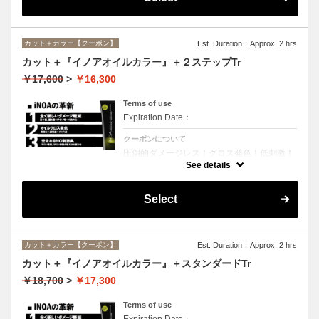
カット＋カラー【クーポン】
Est. Duration：Approx. 2 hrs
カット＋『イノアオイルカラー』＋２ステップTr
￥17,600
>
￥16,300
Terms of use
Expiration Date：
クーポンについて
圧倒的ダメージレス！グロス発色！低刺激！
匂いも残らない！全く新しい処方のイノアオ
See details
イルカラーのセットメニュー☆シャンプー、
ブロー込み。※リタッチカラーの場合は
￥13600となります。
Select
カット＋カラー【クーポン】
Est. Duration：Approx. 2 hrs
カット＋『イノアオイルカラー』＋スタンダードTr
￥18,700
>
￥17,300
Terms of use
Expiration Date：