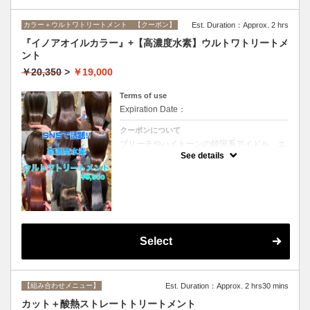
カラー＋ウルトワトリートメント 【クーポン】
Est. Duration：Approx. 2 hrs
『イノアオイルカラー』+【高濃度水素】ウルトワトリートメ
ント
￥20,350
>
￥19,000
Terms of use
Expiration Date：
クーポンについて
ブリーチやハイトーンの韓国系アイドル、エ
イジング毛にお悩みの美魔女も夢中！全ての
See details
世代、髪質、メニューに対応できる髪質改善
トリートメントです☆リタッチの場合
￥16800
Select
【組み合わせメニュー】
Est. Duration：Approx. 2 hrs30 mins
カット＋酸熱ストレートトリートメント