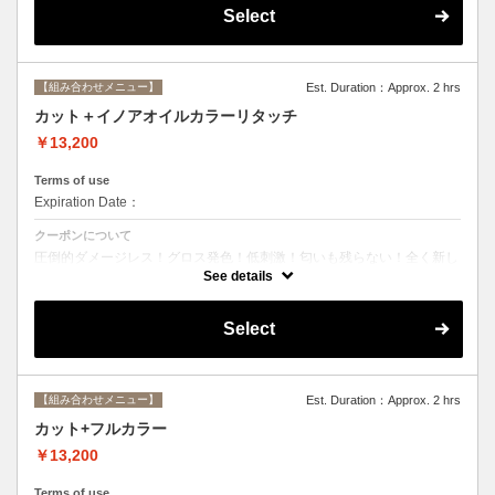
Select
【組み合わせメニュー】
Est. Duration：Approx. 2 hrs
カット＋イノアオイルカラーリタッチ
￥13,200
Terms of use
Expiration Date：
クーポンについて
圧倒的ダメージレス！グロス発色！低刺激！匂いも残らない！全く新し
い処方のイノアオイルカラーのセットメニュー☆ ※根元２ｃｍまでの
See details
カラーとなります。
Select
【組み合わせメニュー】
Est. Duration：Approx. 2 hrs
カット+フルカラー
￥13,200
Terms of use