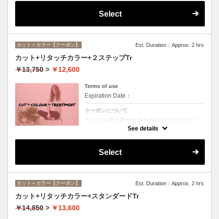
Select
カット＋カラー【クーポン】
Est. Duration：Approx. 2 hrs
カット+リタッチカラー+２ステップTr
￥13,750
>
￥12,600
Terms of use
Expiration Date：
クーポンについて
カットと根元2cmまでのカラーと2ステップ
トリートメントのセットメニュー。シャンプ
See details
ー・ブロー込。ロング料金なし。
Select
カット＋カラー【クーポン】
Est. Duration：Approx. 2 hrs
カット+リタッチカラー+スタンダードTr
￥14,850
>
￥13,600