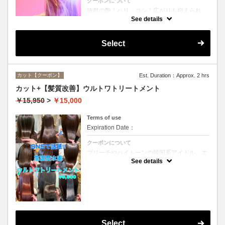
クーポンについて
抜群の艶！ハリ、コシ！広がりも抑えられ
る！どんなに傷んだ髪も、鮮やかなハイトー
See details
ンカラーも、極上美しい髪へ☆
Select
カット【クーポン】
Est. Duration：Approx. 2 hrs
カット+【髪質改善】ウルトワトリートメント
￥15,950
>
￥15,000
Terms of use
Expiration Date：
クーポンについて
ブリーチやハイトーンの韓国系アイドル、エ
イジング毛にお悩みの美魔女も夢中！全ての
See details
世代、髪質、メニューに対応できる髪質改善
トリートメントです☆
Select