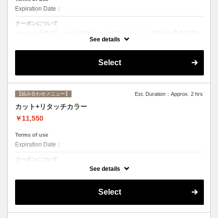
Expiration Date：
クーポンについて
カットと全体ワンメイクのカラー。デザインによって根元と毛先で塗り
分けて綺麗に染め上げます。シャンプー、ブロー込み
See details
Select
【組み合わせメニュー】
Est. Duration：Approx. 2 hrs
カット+リタッチカラー
￥11,550
Terms of use
Expiration Date：
クーポンについて
カットと根元２cmまでのカラー。シャンプー、ブロー込み
See details
Select