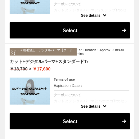
クーポンについて
カットとデジタルパーマと2ステップTrのセ
ットメニュー。毛先ワンカールからふんわり
See details
ルーズなカールまで大きめしっかりカール♪
シャンプー、ブロー込み。
Select
Est. Duration：Approx. 2 hrs30
カット＋縮毛矯正・デジタルパーマ【クーポ
ン】
mins
カット+デジタルパーマ+スタンダードTr
￥18,700
>
￥17,600
Terms of use
Expiration Date：
クーポンについて
カットとデジタルパーマとハホニコTrのセッ
トメニュー。毛先ワンカールからふんわりル
See details
ーズなカールまで大きめしっかりカール♪シ
ャンプー、ブロー込み。
Select