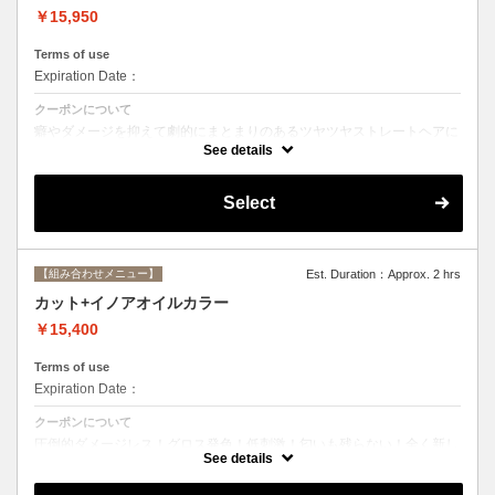
￥15,950
Terms of use
Expiration Date：
クーポンについて
癖やダメージを抑えて劇的にまとまりのあるツヤツヤストレートヘアに
☆ストレートで痛んだ髪のメンテナンスにも最適。シャンプー、ブロー
See details
込み。
Select
【組み合わせメニュー】
Est. Duration：Approx. 2 hrs
カット+イノアオイルカラー
￥15,400
Terms of use
Expiration Date：
クーポンについて
圧倒的ダメージレス！グロス発色！低刺激！匂いも残らない！全く新し
い処方のイノアオイルカラーのセットメニュー☆
See details