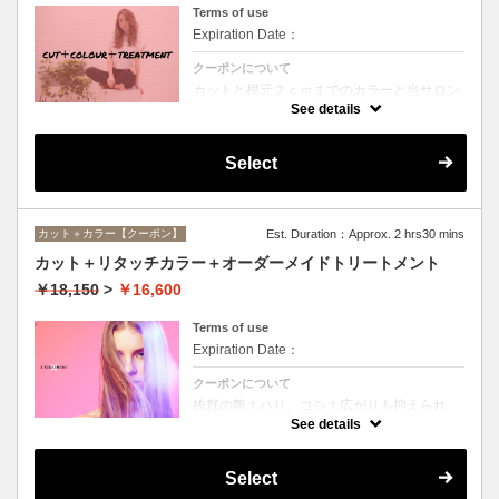
Terms of use
Expiration Date：
クーポンについて
カットと根元２ｃｍまでのカラーと当サロン
オススメ、スペシャルトリートメントのセッ
See details
トメニュー。シャンプー、ブロー込み。
Select
カット＋カラー【クーポン】
Est. Duration：Approx. 2 hrs30 mins
カット＋リタッチカラー＋オーダーメイドトリートメント
￥18,150
>
￥16,600
Terms of use
Expiration Date：
クーポンについて
抜群の艶！ハリ、コシ！広がりも抑えられ
る！どんなに傷んだ髪も、鮮やかなハイトー
See details
ンカラーも、極上美しい髪へ☆
Select