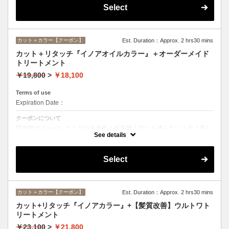
Select
カット＋カラー【クーポン】
Est. Duration：Approx. 2 hrs30 mins
カット＋リタッチ『イノアオイルカラー』＋オーダーメイド
トリートメント
￥19,800
>
￥18,100
Terms of use
Expiration Date：
クーポンについて
圧倒的ダメージレス！グロス発色！低刺激！匂いも残らない！全く新し
い処方のイノアオイルカラーのセットメニュー☆
See details
Select
カット＋カラー【クーポン】
Est. Duration：Approx. 2 hrs30 mins
カット+リタッチ『イノアカラー』+【髪質改善】ウルトワト
リートメント
￥23,100
>
￥21,800