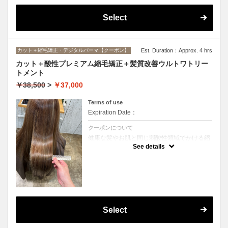
Select
カット＋縮毛矯正・デジタルパーマ【クーポン】
Est. Duration：Approx. 4 hrs
カット＋酸性プレミアム縮毛矯正＋髪質改善ウルトワトリー
トメント
￥38,500
>
￥37,000
Terms of use
Expiration Date：
クーポンについて
健康な髪やお肌と同じ弱酸性領域でかける縮
毛矯正☆髪を瘦せさせることなく、気になる
See details
癖をナチュラルに伸ばせるスペシャルな縮毛
矯正です☆高濃度中間トリートメント付き
(※通常の縮毛矯正よりプラス30分ほど時間
がかかります)
Select