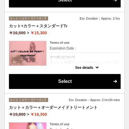
カット＋カラー【クーポン】
Est. Duration：Approx. 2 hrs
カット+カラー＋スタンダードTr
￥16,500
>
￥15,300
Terms of use
Expiration Date：
クーポンについて
カットと全体ワンメイクカラーとハホニコス
ペシャルトリートメントのオススメメニュー
See details
♪デザインや髪の状態によってお薬を塗り分
けます。シャンプー、ブロー込み。ロング料
金なし。
Select
カット＋カラー【クーポン】
Est. Duration：Approx. 2 hrs30 mins
カット＋カラー＋オーダーメイドトリートメント
￥19,800
>
￥18,300
Terms of use