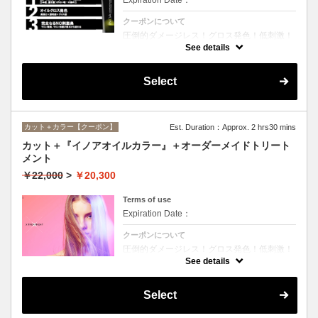
クーポンについて
圧倒的ダメージレス！グロス発色！低刺激！
匂いも残らない！全く新しい処方のイノアオ
See details
イルカラーのセットメニュー☆シャンプー、
ブロー込み。※リタッチカラーの場合は
￥14600となります。
Select
カット＋カラー【クーポン】
Est. Duration：Approx. 2 hrs30 mins
カット＋『イノアオイルカラー』＋オーダーメイドトリート
メント
￥22,000
>
￥20,300
Terms of use
Expiration Date：
クーポンについて
圧倒的ダメージレス！グロス発色！低刺激！
匂いも残らない！全く新しい処方のイノアオ
See details
イルカラーのセットメニュー☆シャンプー、
ブロー込み。※リタッチカラーの場合は
￥18100となります。
Select