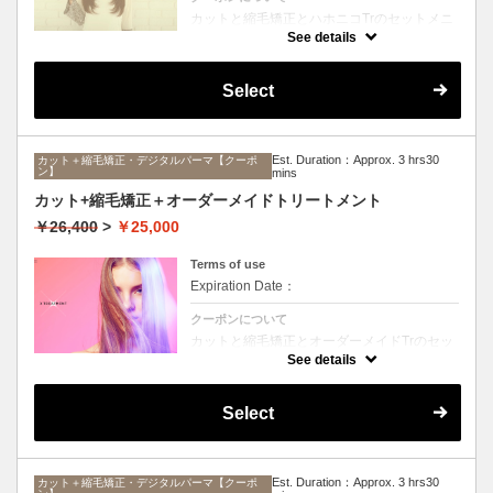
カットと縮毛矯正とハホニコTrのセットメニ
ュー。髪質や状態に合わせて薬剤選定致しま
See details
す。ロング料金なし
Select
Est. Duration：Approx. 3 hrs30
カット＋縮毛矯正・デジタルパーマ【クーポ
ン】
mins
カット+縮毛矯正＋オーダーメイドトリートメント
￥26,400
>
￥25,000
Terms of use
Expiration Date：
クーポンについて
カットと縮毛矯正とオーダーメイドTrのセッ
トメニュー。髪質や状態に合わせて薬剤選定
See details
致します。ロング料金なし
Select
Est. Duration：Approx. 3 hrs30
カット＋縮毛矯正・デジタルパーマ【クーポ