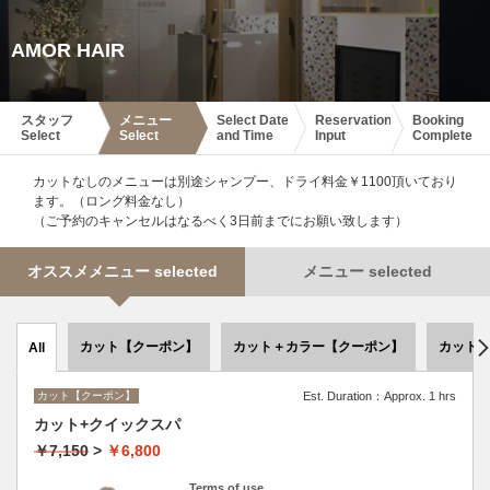
AMOR HAIR
スタッフ
メニュー
Select Date
Reservation
Booking
Select
Select
and Time
Input
Complete
カットなしのメニューは別途シャンプー、ドライ料金￥1100頂いており
ます。（ロング料金なし）
（ご予約のキャンセルはなるべく3日前までにお願い致します）
オススメメニュー selected
メニュー selected
カット【クーポン】
カット＋カラー【クーポン】
カット
All
カット【クーポン】
Est. Duration：Approx. 1 hrs
カット+クイックスパ
￥7,150
>
￥6,800
Terms of use