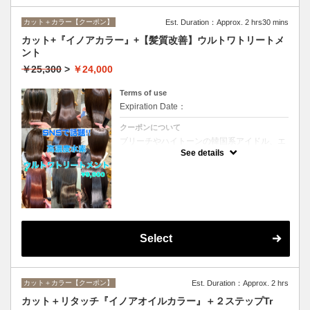
カット＋カラー【クーポン】
Est. Duration：Approx. 2 hrs30 mins
カット+『イノアカラー』+【髪質改善】ウルトワトリートメ
ント
￥25,300
>
￥24,000
Terms of use
Expiration Date：
クーポンについて
ブリーチやハイトーンの韓国系アイドル、エ
イジング毛にお悩みの美魔女も夢中！全ての
See details
世代、髪質、メニューに対応できる髪質改善
トリートメントです☆
Select
カット＋カラー【クーポン】
Est. Duration：Approx. 2 hrs
カット＋リタッチ『イノアオイルカラー』＋２ステップTr