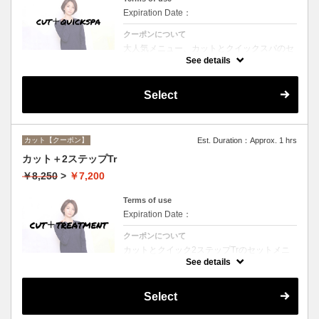
Expiration Date：
クーポンについて
大人気メニュー、カットとクイックスパのセ
ットメニュー。本場バリ式クイックスパで頭
See details
皮の洗浄＆保湿☆シャンプー、ブロー込み。
Select
カット【クーポン】
Est. Duration：Approx. 1 hrs
カット＋2ステップTr
￥8,250
>
￥7,200
Terms of use
Expiration Date：
クーポンについて
カットとクイック2ステップTrのセットメニ
ュー☆シャンプー、ブロー付。ロング料金な
See details
し。
Select