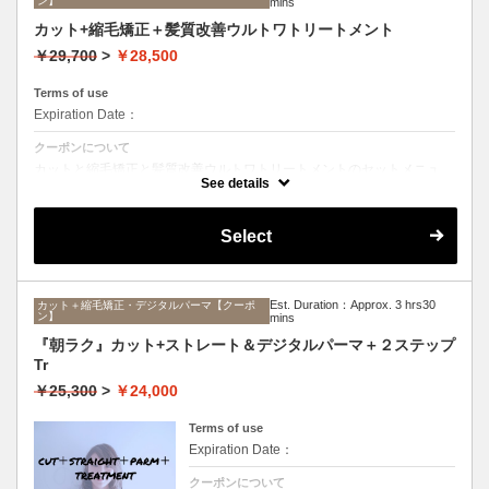
ン】
mins
カット+縮毛矯正＋髪質改善ウルトワトリートメント
￥29,700
>
￥28,500
Terms of use
Expiration Date：
クーポンについて
カットと縮毛矯正と髪質改善ウルトワトリートメントのセットメニュ
ー。髪質や状態に合わせて薬剤選定致します。ロング料金なし
See details
Select
Est. Duration：Approx. 3 hrs30
カット＋縮毛矯正・デジタルパーマ【クーポ
ン】
mins
『朝ラク』カット+ストレート＆デジタルパーマ＋２ステップ
Tr
￥25,300
>
￥24,000
Terms of use
Expiration Date：
クーポンについて