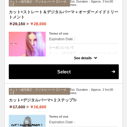
Est. Duration：Approx. 3 hrs30
カット＋縮毛矯正・デジタルパーマ【クーポ
ン】
mins
カット+ストレート＆デジタルパーマ＋オーダーメイドトリー
トメント
￥29,150
>
￥28,000
Terms of use
Expiration Date：
クーポンについて
カットと縮毛矯正、デジタルパーマとオーダ
ーメイドTrのセットメニュー。ボリュームは
See details
抑えて毛先はふんわりパーマ♪毎日のスタイ
リングを楽にしたい方に☆ロング料金なし。
Select
Est. Duration：Approx. 2 hrs30
カット＋縮毛矯正・デジタルパーマ【クーポ
ン】
mins
カット+デジタルパーマ+２ステップTr
￥17,600
>
￥16,600
Terms of use
Expiration Date：