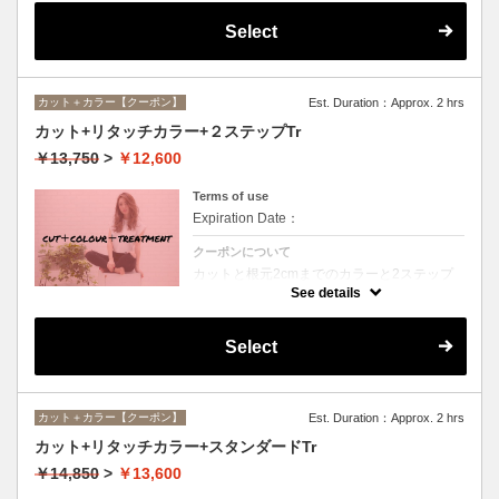
Select
カット＋カラー【クーポン】
Est. Duration：Approx. 2 hrs
カット+リタッチカラー+２ステップTr
￥13,750
>
￥12,600
Terms of use
Expiration Date：
クーポンについて
カットと根元2cmまでのカラーと2ステップ
トリートメントのセットメニュー。シャンプ
See details
ー・ブロー込。ロング料金なし。
Select
カット＋カラー【クーポン】
Est. Duration：Approx. 2 hrs
カット+リタッチカラー+スタンダードTr
￥14,850
>
￥13,600