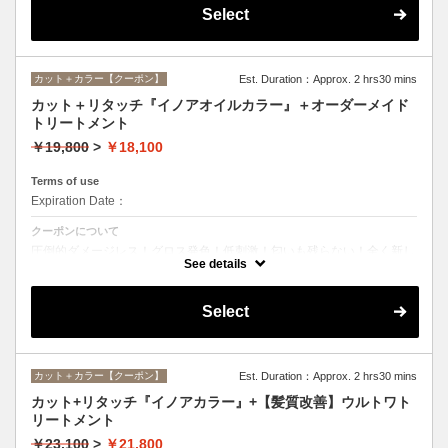
Select
カット＋カラー【クーポン】
Est. Duration：Approx. 2 hrs30 mins
カット＋リタッチ『イノアオイルカラー』＋オーダーメイド
トリートメント
￥19,800
>
￥18,100
Terms of use
Expiration Date：
クーポンについて
圧倒的ダメージレス！グロス発色！低刺激！匂いも残らない！全く新し
い処方のイノアオイルカラーのセットメニュー☆
See details
Select
カット＋カラー【クーポン】
Est. Duration：Approx. 2 hrs30 mins
カット+リタッチ『イノアカラー』+【髪質改善】ウルトワト
リートメント
￥23,100
>
￥21,800