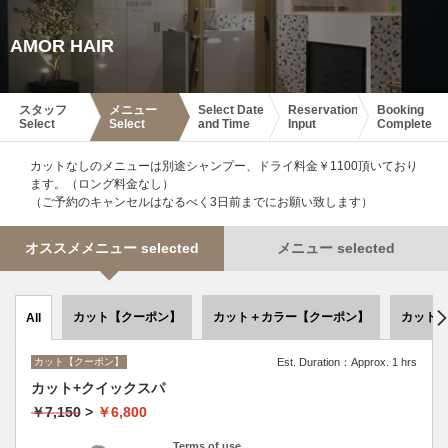
AMOR HAIR
スタッフ
メニュー
Select Date
Reservation
Booking
Select
Select
and Time
Input
Complete
カットなしのメニューは別途シャンプー、ドライ料金￥1100頂いており
ます。（ロング料金なし）
（ご予約のキャンセルはなるべく3日前までにお願い致します）
オススメメニュー selected
メニュー selected
カット【クーポン】
カット＋カラー【クーポン】
カット
All
カット【クーポン】
Est. Duration：Approx. 1 hrs
カット+クイックスパ
￥7,150
>
￥6,800
Terms of use