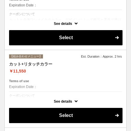
Expiration Date：
クーポンについて
カットと全体ワンメイクのカラー。デザインによって根元と毛先で塗り
分けて綺麗に染め上げます。シャンプー、ブロー込み
See details
Select
【組み合わせメニュー】
Est. Duration：Approx. 2 hrs
カット+リタッチカラー
￥11,550
Terms of use
Expiration Date：
クーポンについて
カットと根元２cmまでのカラー。シャンプー、ブロー込み
See details
Select