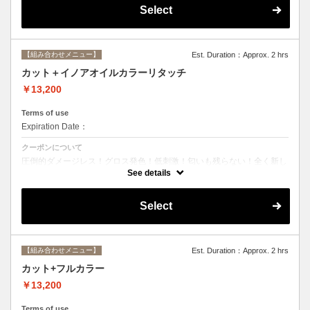
Select
【組み合わせメニュー】
Est. Duration：Approx. 2 hrs
カット＋イノアオイルカラーリタッチ
￥13,200
Terms of use
Expiration Date：
クーポンについて
圧倒的ダメージレス！グロス発色！低刺激！匂いも残らない！全く新し
い処方のイノアオイルカラーのセットメニュー☆ ※根元２ｃｍまでの
See details
カラーとなります。
Select
【組み合わせメニュー】
Est. Duration：Approx. 2 hrs
カット+フルカラー
￥13,200
Terms of use