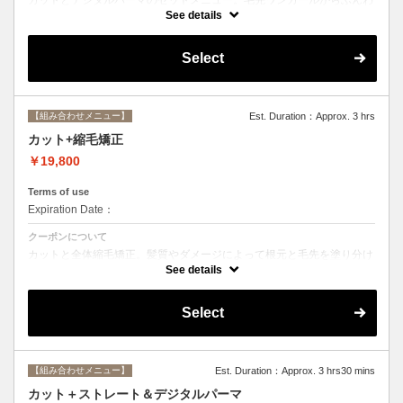
りルーズなカールまで大きめしっかりカール♪シャンプー・ブロー込
See details
み。
Select
【組み合わせメニュー】
Est. Duration：Approx. 3 hrs
カット+縮毛矯正
￥19,800
Terms of use
Expiration Date：
クーポンについて
カットと全体縮毛矯正。髪質やダメージによって根元と毛先を塗り分け
ます。シャンプー、ブロー込み。必要に応じて前処理トリートメント無
See details
料。
Select
【組み合わせメニュー】
Est. Duration：Approx. 3 hrs30 mins
カット＋ストレート＆デジタルパーマ