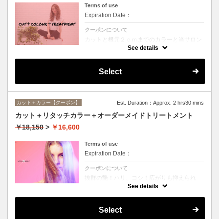
Terms of use
Expiration Date：
クーポンについて
カットと根元２ｃｍまでのカラーと当サロン
オススメ、スペシャルトリートメントのセッ
See details
トメニュー。シャンプー、ブロー込み。
Select
カット＋カラー【クーポン】
Est. Duration：Approx. 2 hrs30 mins
カット＋リタッチカラー＋オーダーメイドトリートメント
￥18,150
>
￥16,600
Terms of use
Expiration Date：
クーポンについて
抜群の艶！ハリ、コシ！広がりも抑えられ
る！どんなに傷んだ髪も、鮮やかなハイトー
See details
ンカラーも、極上美しい髪へ☆
Select