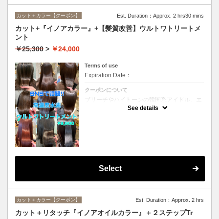
カット＋カラー【クーポン】
Est. Duration：Approx. 2 hrs30 mins
カット+『イノアカラー』+【髪質改善】ウルトワトリートメ
ント
￥25,300
>
￥24,000
Terms of use
Expiration Date：
クーポンについて
ブリーチやハイトーンの韓国系アイドル、エ
イジング毛にお悩みの美魔女も夢中！全ての
See details
世代、髪質、メニューに対応できる髪質改善
トリートメントです☆
Select
カット＋カラー【クーポン】
Est. Duration：Approx. 2 hrs
カット＋リタッチ『イノアオイルカラー』＋２ステップTr