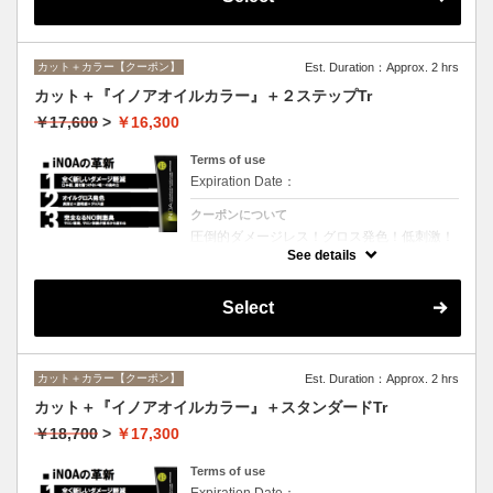
カット＋カラー【クーポン】
Est. Duration：Approx. 2 hrs
カット＋『イノアオイルカラー』＋２ステップTr
￥17,600
>
￥16,300
Terms of use
Expiration Date：
クーポンについて
圧倒的ダメージレス！グロス発色！低刺激！
匂いも残らない！全く新しい処方のイノアオ
See details
イルカラーのセットメニュー☆シャンプー、
ブロー込み。※リタッチカラーの場合は
￥13600となります。
Select
カット＋カラー【クーポン】
Est. Duration：Approx. 2 hrs
カット＋『イノアオイルカラー』＋スタンダードTr
￥18,700
>
￥17,300
Terms of use
Expiration Date：