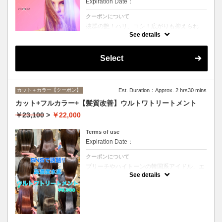
Expiration Date：
クーポンについて
抜群の艶！ハリ、コシ！広がりも抑えられ
る！どんなに傷んだ髪も、鮮やかなハイトー
See details
ンカラーも、極上美しい髪へ☆
Select
カット＋カラー【クーポン】
Est. Duration：Approx. 2 hrs30 mins
カット+フルカラー+【髪質改善】ウルトワトリートメント
￥23,100
>
￥22,000
Terms of use
Expiration Date：
クーポンについて
ブリーチやハイトーンの韓国系アイドル、エ
イジング毛にお悩みの美魔女も夢中！全ての
See details
世代、髪質、メニューに対応できる髪質改善
トリートメントです☆リタッチの場合
￥20000