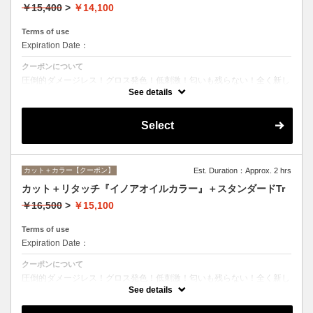
￥15,400
>
￥14,100
Terms of use
Expiration Date：
クーポンについて
圧倒的ダメージレス！グロス発色！低刺激！匂いも残らない！全く新し
い処方のイノアオイルカラーのセットメニュー☆シャンプー、ブロー込
See details
み。
Select
カット＋カラー【クーポン】
Est. Duration：Approx. 2 hrs
カット＋リタッチ『イノアオイルカラー』＋スタンダードTr
￥16,500
>
￥15,100
Terms of use
Expiration Date：
クーポンについて
圧倒的ダメージレス！グロス発色！低刺激！匂いも残らない！全く新し
い処方のイノアオイルカラーのセットメニュー☆シャンプー、ブロー込
See details
み。