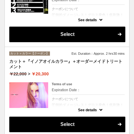
クーポンについて
圧倒的ダメージレス！グロス発色！低刺激！
匂いも残らない！全く新しい処方のイノアオ
See details
イルカラーのセットメニュー☆シャンプー、
ブロー込み。※リタッチカラーの場合は
￥14600となります。
Select
カット＋カラー【クーポン】
Est. Duration：Approx. 2 hrs30 mins
カット＋『イノアオイルカラー』＋オーダーメイドトリート
メント
￥22,000
>
￥20,300
Terms of use
Expiration Date：
クーポンについて
圧倒的ダメージレス！グロス発色！低刺激！
匂いも残らない！全く新しい処方のイノアオ
See details
イルカラーのセットメニュー☆シャンプー、
ブロー込み。※リタッチカラーの場合は
￥18100となります。
Select