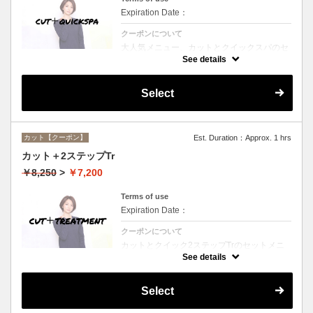
Expiration Date：
クーポンについて
大人気メニュー、カットとクイックスパのセ
ットメニュー。本場バリ式クイックスパで頭
See details
皮の洗浄＆保湿☆シャンプー、ブロー込み。
Select
カット【クーポン】
Est. Duration：Approx. 1 hrs
カット＋2ステップTr
￥8,250
>
￥7,200
Terms of use
Expiration Date：
クーポンについて
カットとクイック2ステップTrのセットメニ
ュー☆シャンプー、ブロー付。ロング料金な
See details
し。
Select