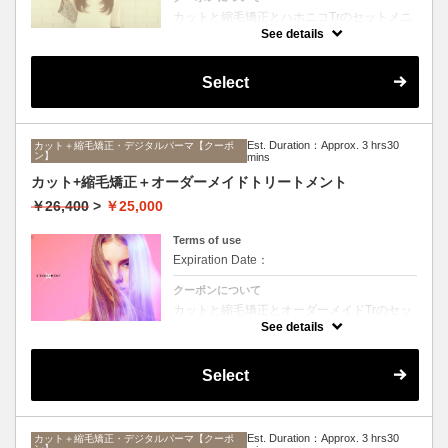
カットと縮毛矯正とハホニコTrのセットメニ
ュー。髪質や状態に合わせて薬剤選定致しま
See details
す。ロング料金なし
Select
Est. Duration：Approx. 3 hrs30
カット＋縮毛矯正・デジタルパーマ【クーポ
ン】
mins
カット+縮毛矯正＋オーダーメイドトリートメント
￥26,400
>
￥25,000
Terms of use
Expiration Date：
クーポンについて
カットと縮毛矯正とオーダーメイドTrのセッ
トメニュー。髪質や状態に合わせて薬剤選定
See details
致します。ロング料金なし
Select
Est. Duration：Approx. 3 hrs30
カット＋縮毛矯正・デジタルパーマ【クーポ