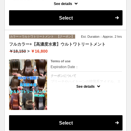
インナーカラーに必要なブリーチ、全体カラー、ブリーチ部分のオンカ
See details
ラーがすべてセットになったメニューです。(ブリーチは1回になりま
す）
Select
カラー＋ウルトワトリートメント 【クーポン】
Est. Duration：Approx. 2 hrs
フルカラー+【高濃度水素】ウルトワトリートメント
￥18,150
>
￥16,800
Terms of use
Expiration Date：
クーポンについて
ブリーチやハイトーンの韓国系アイドル、エ
イジング毛にお悩みの美魔女も夢中！全ての
See details
世代、髪質、メニューに対応できる髪質改善
トリートメントです☆リタッチの場合
￥15300
Select