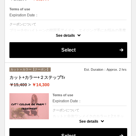
Terms of use
Expiration Date：
クーポンについて
ブリーチやハイトーンの韓国系アイドル、エイジング毛にお悩みの美魔
女も夢中！全ての世代、髪質、メニューに対応できる髪質改善トリート
See details
メントです☆
Select
カット＋カラー【クーポン】
Est. Duration：Approx. 2 hrs
カット+カラー+２ステップTr
￥15,400
>
￥14,300
Terms of use
Expiration Date：
クーポンについて
カットと全体ワンメイクのカラーと2ステッ
プトリートメントのお得メニュー。デザイン
See details
や髪の状態によってお薬を塗り分けます。シ
ャンプー、ブロー込、ロング料金なし
Select