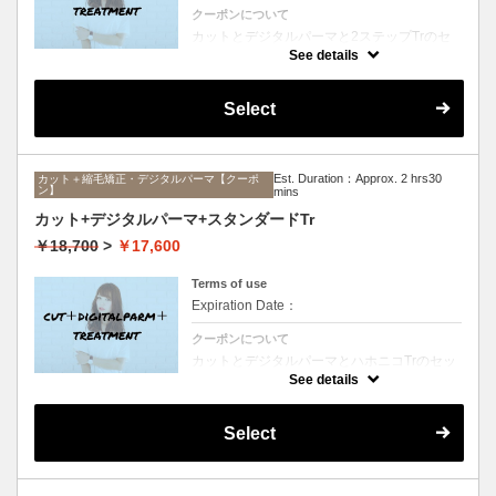
クーポンについて
カットとデジタルパーマと2ステップTrのセ
ットメニュー。毛先ワンカールからふんわり
See details
ルーズなカールまで大きめしっかりカール♪
シャンプー、ブロー込み。
Select
Est. Duration：Approx. 2 hrs30
カット＋縮毛矯正・デジタルパーマ【クーポ
ン】
mins
カット+デジタルパーマ+スタンダードTr
￥18,700
>
￥17,600
Terms of use
Expiration Date：
クーポンについて
カットとデジタルパーマとハホニコTrのセッ
トメニュー。毛先ワンカールからふんわりル
See details
ーズなカールまで大きめしっかりカール♪シ
ャンプー、ブロー込み。
Select