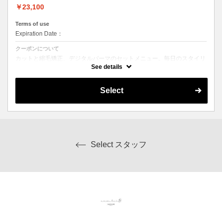
￥23,100
Terms of use
Expiration Date：
クーポンについて
カットと縮毛矯正、デジタルパーマのセットメニュー。毎日のスタイリ
ングを楽にしたい方にオススメ☆ シャンプー、ブロー込み。ロング料
See details
金なし。
Select
Select スタッフ