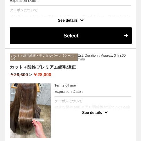
Expiration Date：
クーポンについて
メンズカットとカラーのセットメニュー。グレイカラー、ファッション
カラーどちらも可能です。シャンプー、ブロー込み。
See details
Select
Est. Duration：Approx. 3 hrs30
カット＋縮毛矯正・デジタルパーマ【クーポ
ン】
mins
カット＋酸性プレミアム縮毛矯正
￥28,600
>
￥28,000
Terms of use
Expiration Date：
クーポンについて
健康な髪やお肌と同じ弱酸性領域でかける縮
毛矯正☆髪を瘦せさせることなく、気になる
See details
癖をナチュラルに伸ばせるスペシャルな縮毛
矯正です☆高濃度中間トリートメント付き
(※通常の縮毛矯正よりプラス30分ほど時間
がかかります)