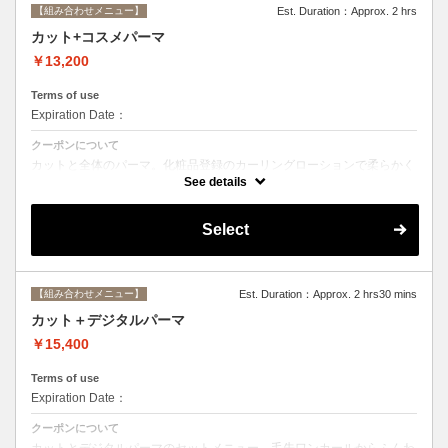
【組み合わせメニュー】
Est. Duration：Approx. 2 hrs
カット+コスメパーマ
￥13,200
Terms of use
Expiration Date：
クーポンについて
カットと全体のパーマ。化粧品登録のカーリングローションで柔らかく
動きのあるスタイルからしっかりウェーブまで☆シャンプー、ブロー込
See details
み。
Select
【組み合わせメニュー】
Est. Duration：Approx. 2 hrs30 mins
カット＋デジタルパーマ
￥15,400
Terms of use
Expiration Date：
クーポンについて
カットとデジタルパーマのセットメニュー。毛先ワンカールからふんわ