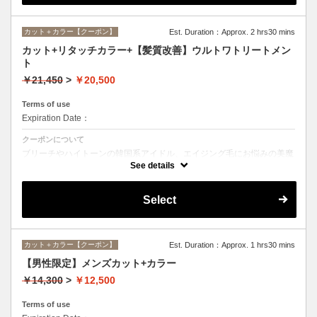
カット＋カラー【クーポン】
Est. Duration：Approx. 2 hrs30 mins
カット+リタッチカラー+【髪質改善】ウルトワトリートメン
ト
￥21,450
>
￥20,500
Terms of use
Expiration Date：
クーポンについて
ブリーチやハイトーンの韓国系アイドル、エイジング毛にお悩みの美魔
女も夢中！全ての世代、髪質、メニューに対応できる髪質改善トリート
See details
メントです☆
Select
カット＋カラー【クーポン】
Est. Duration：Approx. 1 hrs30 mins
【男性限定】メンズカット+カラー
￥14,300
>
￥12,500
Terms of use