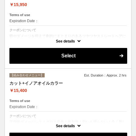
￥15,950
Terms of use
Expiration Date：
クーポンについて
癖やダメージを抑えて劇的にまとまりのあるツヤツヤストレートヘアに
☆ストレートで痛んだ髪のメンテナンスにも最適。シャンプー、ブロー
See details
込み。
Select
【組み合わせメニュー】
Est. Duration：Approx. 2 hrs
カット+イノアオイルカラー
￥15,400
Terms of use
Expiration Date：
クーポンについて
圧倒的ダメージレス！グロス発色！低刺激！匂いも残らない！全く新し
い処方のイノアオイルカラーのセットメニュー☆
See details