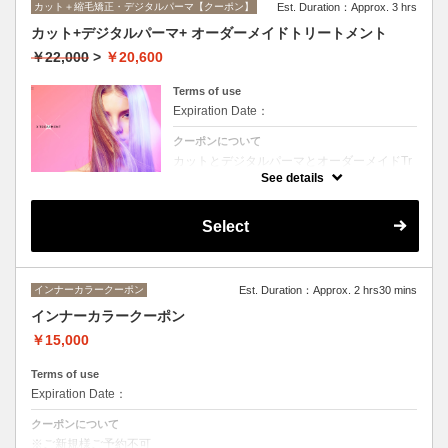
カット＋縮毛矯正・デジタルパーマ【クーポン】
Est. Duration：Approx. 3 hrs
カット+デジタルパーマ+ オーダーメイドトリートメント
￥22,000
>
￥20,600
Terms of use
Expiration Date：
クーポンについて
カットとデジタルパーマとオーダーメイドTr
のセットメニュー。抜群の艶！ハリ、コシ！
See details
広がりも抑えられる！どんなに傷んだ髪も、
鮮やかなハイトーンカラーも、極上美しい髪
へ☆☆シャンプー、ブロー込み。
Select
インナーカラークーポン
Est. Duration：Approx. 2 hrs30 mins
インナーカラークーポン
￥15,000
Terms of use
Expiration Date：
クーポンについて
※ご新規様ご予約不可