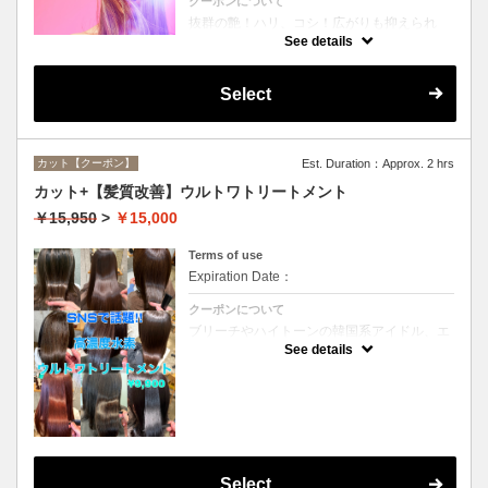
クーポンについて
抜群の艶！ハリ、コシ！広がりも抑えられ
る！どんなに傷んだ髪も、鮮やかなハイトー
See details
ンカラーも、極上美しい髪へ☆
Select
カット【クーポン】
Est. Duration：Approx. 2 hrs
カット+【髪質改善】ウルトワトリートメント
￥15,950
>
￥15,000
Terms of use
Expiration Date：
クーポンについて
ブリーチやハイトーンの韓国系アイドル、エ
イジング毛にお悩みの美魔女も夢中！全ての
See details
世代、髪質、メニューに対応できる髪質改善
トリートメントです☆
Select