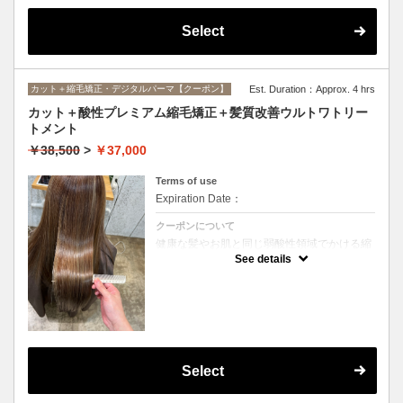
Select
カット＋縮毛矯正・デジタルパーマ【クーポン】
Est. Duration：Approx. 4 hrs
カット＋酸性プレミアム縮毛矯正＋髪質改善ウルトワトリー
トメント
￥38,500
>
￥37,000
Terms of use
Expiration Date：
クーポンについて
健康な髪やお肌と同じ弱酸性領域でかける縮
毛矯正☆髪を瘦せさせることなく、気になる
See details
癖をナチュラルに伸ばせるスペシャルな縮毛
矯正です☆高濃度中間トリートメント付き
(※通常の縮毛矯正よりプラス30分ほど時間
がかかります)
Select