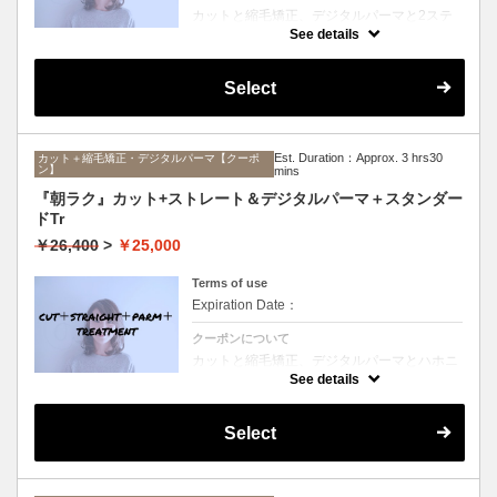
カットと縮毛矯正、デジタルパーマと2ステ
ップTrのセットメニュー。ボリュームは抑え
See details
て毛先はふんわりパーマ♪毎日のスタイリン
グを楽にしたい方にオススメ☆ロング料金な
し。
Select
Est. Duration：Approx. 3 hrs30
カット＋縮毛矯正・デジタルパーマ【クーポ
ン】
mins
『朝ラク』カット+ストレート＆デジタルパーマ＋スタンダー
ドTr
￥26,400
>
￥25,000
Terms of use
Expiration Date：
クーポンについて
カットと縮毛矯正、デジタルパーマとハホニ
コTrのセットメニュー。ボリュームは抑えて
See details
毛先はふんわりパーマ♪毎日のスタイリング
を楽にしたい方にオススメ☆ロング料金な
し。
Select