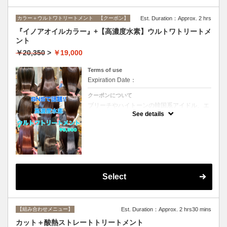
カラー＋ウルトワトリートメント 【クーポン】
Est. Duration：Approx. 2 hrs
『イノアオイルカラー』+【高濃度水素】ウルトワトリートメ
ント
￥20,350
>
￥19,000
Terms of use
Expiration Date：
クーポンについて
ブリーチやハイトーンの韓国系アイドル、エ
イジング毛にお悩みの美魔女も夢中！全ての
See details
世代、髪質、メニューに対応できる髪質改善
トリートメントです☆リタッチの場合
￥16800
Select
【組み合わせメニュー】
Est. Duration：Approx. 2 hrs30 mins
カット＋酸熱ストレートトリートメント