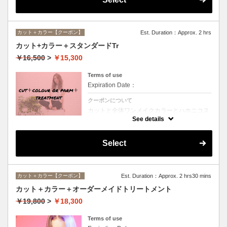
カット＋カラー【クーポン】
Est. Duration：Approx. 2 hrs
カット+カラー＋スタンダードTr
￥16,500
>
￥15,300
Terms of use
Expiration Date：
クーポンについて
カットと全体ワンメイクカラーとハホニコス
ペシャルトリートメントのオススメメニュー
See details
♪デザインや髪の状態によってお薬を塗り分
けます。シャンプー、ブロー込み。ロング料
金なし。
Select
カット＋カラー【クーポン】
Est. Duration：Approx. 2 hrs30 mins
カット＋カラー＋オーダーメイドトリートメント
￥19,800
>
￥18,300
Terms of use