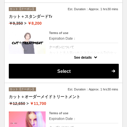
カット【クーポン】
Est. Duration：Approx. 1 hrs30 mins
カット＋スタンダードTr
￥9,350
>
￥8,200
Terms of use
Expiration Date：
クーポンについて
カットと大人気ハホニコスペシャルTrのセッ
トメニュー☆シャンプー、ブロー付。ロング
See details
料金なし。
Select
カット【クーポン】
Est. Duration：Approx. 1 hrs30 mins
カット＋オーダーメイドトリートメント
￥12,650
>
￥11,700
Terms of use
Expiration Date：