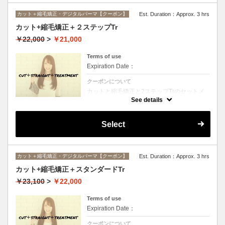
カット＋縮毛矯正・デジタルパーマ【クーポン】
Est. Duration：Approx. 3 hrs
カット+縮毛矯正＋２ステップTr
￥22,000
>
￥21,000
Terms of use
Expiration Date：
クーポンについて
カットと縮毛矯正と2ステップTrのセットメ
ニュー。髪質や状態に合わせて薬剤選定致し
See details
ます。ロング料金なし
Select
カット＋縮毛矯正・デジタルパーマ【クーポン】
Est. Duration：Approx. 3 hrs
カット+縮毛矯正＋スタンダードTr
￥23,100
>
￥22,000
Terms of use
Expiration Date：
クーポンについて