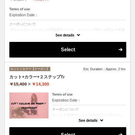
Terms of use
Expiration Date：
クーポンについて
ブリーチやハイトーンの韓国系アイドル、エイジング毛にお悩みの美魔
女も夢中！全ての世代、髪質、メニューに対応できる髪質改善トリート
See details
メントです☆
Select
カット＋カラー【クーポン】
Est. Duration：Approx. 2 hrs
カット+カラー+２ステップTr
￥15,400
>
￥14,300
Terms of use
Expiration Date：
クーポンについて
カットと全体ワンメイクのカラーと2ステッ
プトリートメントのお得メニュー。デザイン
See details
や髪の状態によってお薬を塗り分けます。シ
ャンプー、ブロー込、ロング料金なし
Select