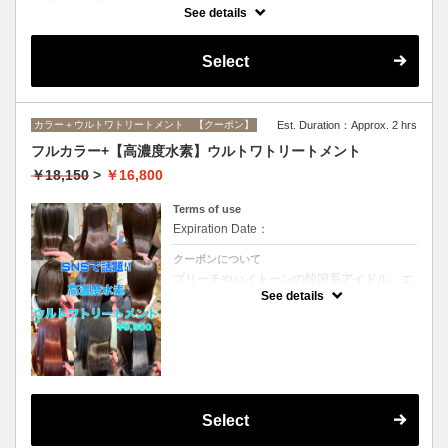
インナーカラーに必要なブリーチ、全体カラー、ブリーチ部分のオンカ
See details
ラーがすべてセットになったメニューです。(ブリーチは1回になりま
す）
Select
カラー＋ウルトワトリートメント 【クーポン】
Est. Duration：Approx. 2 hrs
フルカラー+【高濃度水素】ウルトワトリートメント
￥18,150
>
￥16,800
Terms of use
Expiration Date：
クーポンについて
ブリーチやハイトーンの韓国系アイドル、エ
イジング毛にお悩みの美魔女も夢中！全ての
See details
世代、髪質、メニューに対応できる髪質改善
トリートメントです☆リタッチの場合
￥15300
Select