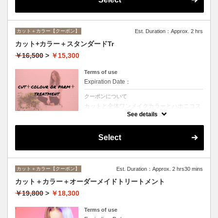
カット＋カラー【クーポン】
Est. Duration：Approx. 2 hrs
カット+カラー＋スタンダードTr
￥16,500
>
￥15,300
Terms of use
Expiration Date：
クーポンについて
カットと全体ワンメイクカラーとハホニコス
ペシャルトリートメントのオススメメニュー
See details
♪デザインや髪の状態によってお薬を塗り分
けます。シャンプー、ブロー込み。ロング料
金なし。
Select
カット＋カラー【クーポン】
Est. Duration：Approx. 2 hrs30 mins
カット＋カラー＋オーダーメイドトリートメント
￥19,800
>
￥18,300
Terms of use