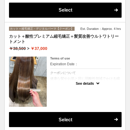
Select
カット＋縮毛矯正・デジタルパーマ【クーポン】
Est. Duration：Approx. 4 hrs
カット＋酸性プレミアム縮毛矯正＋髪質改善ウルトワトリー
トメント
￥38,500
>
￥37,000
Terms of use
Expiration Date：
クーポンについて
健康な髪やお肌と同じ弱酸性領域でかける縮
毛矯正☆髪を瘦せさせることなく、気になる
See details
癖をナチュラルに伸ばせるスペシャルな縮毛
矯正です☆高濃度中間トリートメント付き
(※通常の縮毛矯正よりプラス30分ほど時間
がかかります)
Select