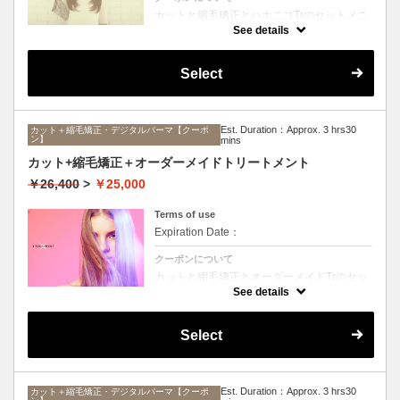
カットと縮毛矯正とハホニコTrのセットメニ
ュー。髪質や状態に合わせて薬剤選定致しま
See details
す。ロング料金なし
Select
Est. Duration：Approx. 3 hrs30
カット＋縮毛矯正・デジタルパーマ【クーポ
ン】
mins
カット+縮毛矯正＋オーダーメイドトリートメント
￥26,400
>
￥25,000
Terms of use
Expiration Date：
クーポンについて
カットと縮毛矯正とオーダーメイドTrのセッ
トメニュー。髪質や状態に合わせて薬剤選定
See details
致します。ロング料金なし
Select
Est. Duration：Approx. 3 hrs30
カット＋縮毛矯正・デジタルパーマ【クーポ