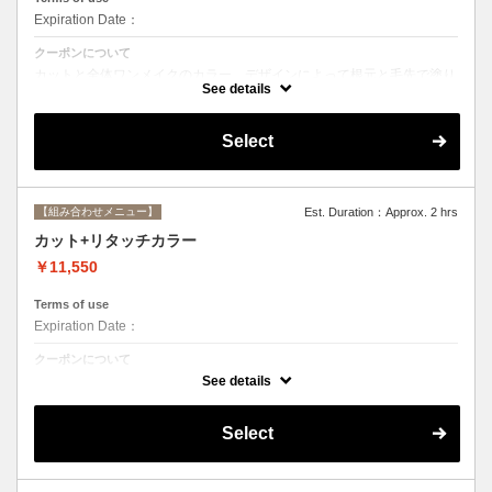
Expiration Date：
クーポンについて
カットと全体ワンメイクのカラー。デザインによって根元と毛先で塗り
分けて綺麗に染め上げます。シャンプー、ブロー込み
See details
Select
【組み合わせメニュー】
Est. Duration：Approx. 2 hrs
カット+リタッチカラー
￥11,550
Terms of use
Expiration Date：
クーポンについて
カットと根元２cmまでのカラー。シャンプー、ブロー込み
See details
Select