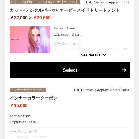
カット＋縮毛矯正・デジタルパーマ【クーポン】
Est. Duration：Approx. 3 hrs
カット+デジタルパーマ+ オーダーメイドトリートメント
￥22,000
>
￥20,600
Terms of use
Expiration Date：
クーポンについて
カットとデジタルパーマとオーダーメイドTr
のセットメニュー。抜群の艶！ハリ、コシ！
See details
広がりも抑えられる！どんなに傷んだ髪も、
鮮やかなハイトーンカラーも、極上美しい髪
へ☆☆シャンプー、ブロー込み。
Select
インナーカラークーポン
Est. Duration：Approx. 2 hrs30 mins
インナーカラークーポン
￥15,000
Terms of use
Expiration Date：
クーポンについて
※ご新規様ご予約不可