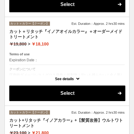
Select
カット＋カラー【クーポン】
Est. Duration：Approx. 2 hrs30 mins
カット＋リタッチ『イノアオイルカラー』＋オーダーメイド
トリートメント
￥19,800
>
￥18,100
Terms of use
Expiration Date：
クーポンについて
圧倒的ダメージレス！グロス発色！低刺激！匂いも残らない！全く新し
い処方のイノアオイルカラーのセットメニュー☆
See details
Select
カット＋カラー【クーポン】
Est. Duration：Approx. 2 hrs30 mins
カット+リタッチ『イノアカラー』+【髪質改善】ウルトワト
リートメント
￥23,100
>
￥21,800