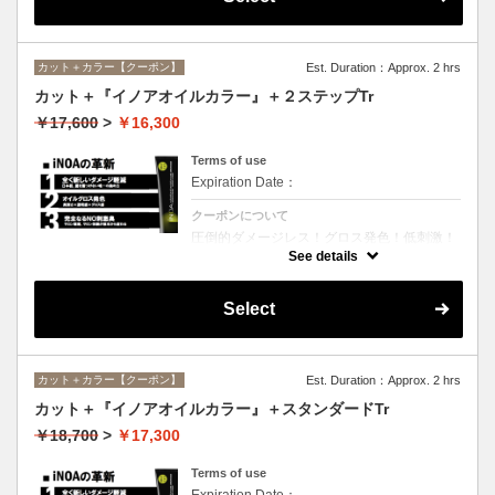
カット＋カラー【クーポン】
Est. Duration：Approx. 2 hrs
カット＋『イノアオイルカラー』＋２ステップTr
￥17,600
>
￥16,300
Terms of use
Expiration Date：
クーポンについて
圧倒的ダメージレス！グロス発色！低刺激！
匂いも残らない！全く新しい処方のイノアオ
See details
イルカラーのセットメニュー☆シャンプー、
ブロー込み。※リタッチカラーの場合は
￥13600となります。
Select
カット＋カラー【クーポン】
Est. Duration：Approx. 2 hrs
カット＋『イノアオイルカラー』＋スタンダードTr
￥18,700
>
￥17,300
Terms of use
Expiration Date：