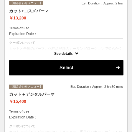
【組み合わせメニュー】
Est. Duration：Approx. 2 hrs
カット+コスメパーマ
￥13,200
Terms of use
Expiration Date：
クーポンについて
カットと全体のパーマ。化粧品登録のカーリングローションで柔らかく
動きのあるスタイルからしっかりウェーブまで☆シャンプー、ブロー込
See details
み。
Select
【組み合わせメニュー】
Est. Duration：Approx. 2 hrs30 mins
カット＋デジタルパーマ
￥15,400
Terms of use
Expiration Date：
クーポンについて
カットとデジタルパーマのセットメニュー。毛先ワンカールからふんわ