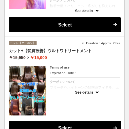
クーポンについて
抜群の艶！ハリ、コシ！広がりも抑えられ
る！どんなに傷んだ髪も、鮮やかなハイトー
See details
ンカラーも、極上美しい髪へ☆
Select
カット【クーポン】
Est. Duration：Approx. 2 hrs
カット+【髪質改善】ウルトワトリートメント
￥15,950
>
￥15,000
Terms of use
Expiration Date：
クーポンについて
ブリーチやハイトーンの韓国系アイドル、エ
イジング毛にお悩みの美魔女も夢中！全ての
See details
世代、髪質、メニューに対応できる髪質改善
トリートメントです☆
Select