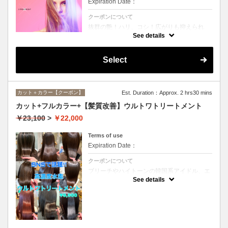
Expiration Date：
クーポンについて
抜群の艶！ハリ、コシ！広がりも抑えられ
る！どんなに傷んだ髪も、鮮やかなハイトー
See details
ンカラーも、極上美しい髪へ☆
Select
カット＋カラー【クーポン】
Est. Duration：Approx. 2 hrs30 mins
カット+フルカラー+【髪質改善】ウルトワトリートメント
￥23,100
>
￥22,000
Terms of use
Expiration Date：
クーポンについて
ブリーチやハイトーンの韓国系アイドル、エ
イジング毛にお悩みの美魔女も夢中！全ての
See details
世代、髪質、メニューに対応できる髪質改善
トリートメントです☆リタッチの場合
￥20000