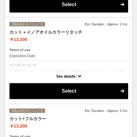
Select
【組み合わせメニュー】
Est. Duration：Approx. 2 hrs
カット＋イノアオイルカラーリタッチ
￥13,200
Terms of use
Expiration Date：
クーポンについて
圧倒的ダメージレス！グロス発色！低刺激！匂いも残らない！全く新し
い処方のイノアオイルカラーのセットメニュー☆ ※根元２ｃｍまでの
See details
カラーとなります。
Select
【組み合わせメニュー】
Est. Duration：Approx. 2 hrs
カット+フルカラー
￥13,200
Terms of use