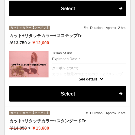
Select
カット＋カラー【クーポン】
Est. Duration：Approx. 2 hrs
カット+リタッチカラー+２ステップTr
￥13,750
>
￥12,600
Terms of use
Expiration Date：
クーポンについて
カットと根元2cmまでのカラーと2ステップ
トリートメントのセットメニュー。シャンプ
See details
ー・ブロー込。ロング料金なし。
Select
カット＋カラー【クーポン】
Est. Duration：Approx. 2 hrs
カット+リタッチカラー+スタンダードTr
￥14,850
>
￥13,600