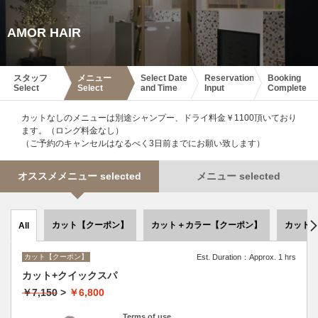
AMOR HAIR
スタッフ
メニュー
Select Date
Reservation
Booking
Select
Select
and Time
Input
Complete
カットなしのメニューは別途シャンプー、ドライ料金￥1100頂いており
ます。（ロング料金なし）
（ご予約のキャンセルはなるべく3日前までにお願い致します）
オススメメニュー selected
メニュー selected
カット【クーポン】
カット＋カラー【クーポン】
カット
All
カット【クーポン】
Est. Duration：Approx. 1 hrs
カット+クイックスパ
￥7,150
>
￥6,800
Terms of use