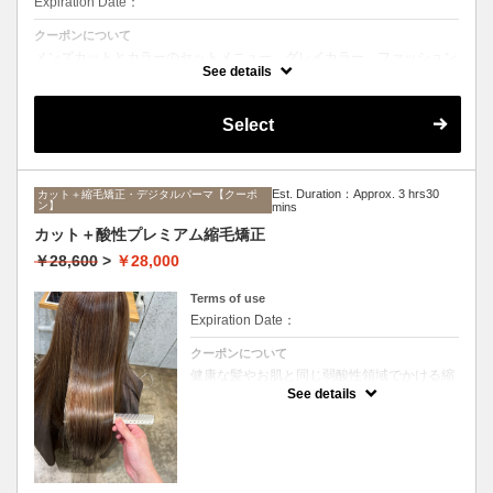
Expiration Date：
クーポンについて
メンズカットとカラーのセットメニュー。グレイカラー、ファッション
カラーどちらも可能です。シャンプー、ブロー込み。
See details
Select
Est. Duration：Approx. 3 hrs30
カット＋縮毛矯正・デジタルパーマ【クーポ
ン】
mins
カット＋酸性プレミアム縮毛矯正
￥28,600
>
￥28,000
Terms of use
Expiration Date：
クーポンについて
健康な髪やお肌と同じ弱酸性領域でかける縮
毛矯正☆髪を瘦せさせることなく、気になる
See details
癖をナチュラルに伸ばせるスペシャルな縮毛
矯正です☆高濃度中間トリートメント付き
(※通常の縮毛矯正よりプラス30分ほど時間
がかかります)