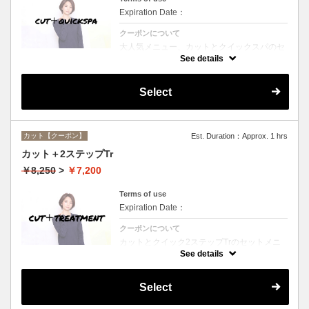
Expiration Date：
クーポンについて
大人気メニュー、カットとクイックスパのセ
ットメニュー。本場バリ式クイックスパで頭
See details
皮の洗浄＆保湿☆シャンプー、ブロー込み。
Select
カット【クーポン】
Est. Duration：Approx. 1 hrs
カット＋2ステップTr
￥8,250
>
￥7,200
Terms of use
Expiration Date：
クーポンについて
カットとクイック2ステップTrのセットメニ
ュー☆シャンプー、ブロー付。ロング料金な
See details
し。
Select