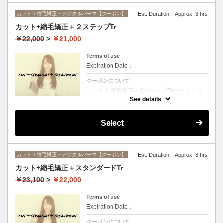
カット＋縮毛矯正・デジタルパーマ【クーポン】
Est. Duration：Approx. 3 hrs
カット+縮毛矯正＋２ステップTr
￥22,000
>
￥21,000
Terms of use
Expiration Date：
クーポンについて
カットと縮毛矯正と2ステップTrのセットメ
ニュー。髪質や状態に合わせて薬剤選定致し
See details
ます。ロング料金なし
Select
カット＋縮毛矯正・デジタルパーマ【クーポン】
Est. Duration：Approx. 3 hrs
カット+縮毛矯正＋スタンダードTr
￥23,100
>
￥22,000
Terms of use
Expiration Date：
クーポンについて