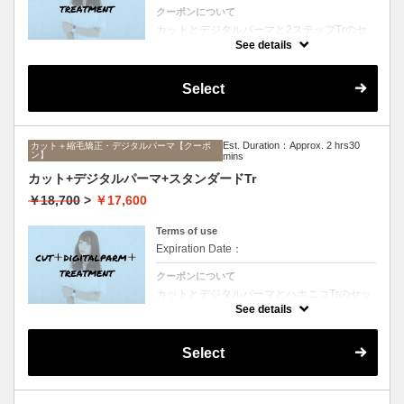
クーポンについて
カットとデジタルパーマと2ステップTrのセ
ットメニュー。毛先ワンカールからふんわり
See details
ルーズなカールまで大きめしっかりカール♪
シャンプー、ブロー込み。
Select
Est. Duration：Approx. 2 hrs30
カット＋縮毛矯正・デジタルパーマ【クーポ
ン】
mins
カット+デジタルパーマ+スタンダードTr
￥18,700
>
￥17,600
Terms of use
Expiration Date：
クーポンについて
カットとデジタルパーマとハホニコTrのセッ
トメニュー。毛先ワンカールからふんわりル
See details
ーズなカールまで大きめしっかりカール♪シ
ャンプー、ブロー込み。
Select