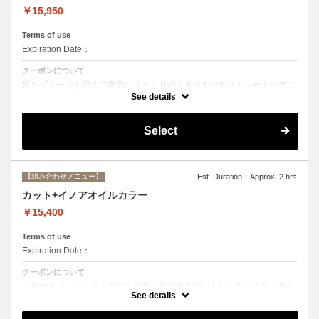
￥15,950
Terms of use
Expiration Date：
クーポンについて
癖やダメージを抑えて劇的にまとまりのあるツヤツヤストレートヘアに
☆ストレートで痛んだ髪のメンテナンスにも最適。シャンプー、ブロー
See details
込み。
Select
【組み合わせメニュー】
Est. Duration：Approx. 2 hrs
カット+イノアオイルカラー
￥15,400
Terms of use
Expiration Date：
クーポンについて
圧倒的ダメージレス！グロス発色！低刺激！匂いも残らない！全く新し
い処方のイノアオイルカラーのセットメニュー☆
See details