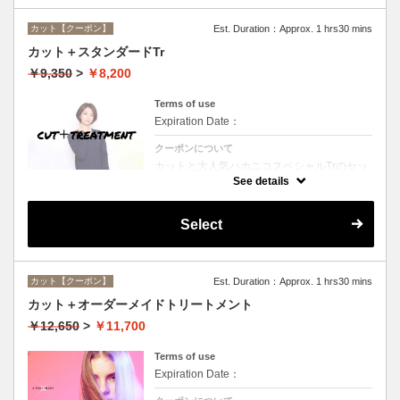
カット【クーポン】
Est. Duration：Approx. 1 hrs30 mins
カット＋スタンダードTr
￥9,350
>
￥8,200
Terms of use
Expiration Date：
クーポンについて
カットと大人気ハホニコスペシャルTrのセッ
トメニュー☆シャンプー、ブロー付。ロング
See details
料金なし。
Select
カット【クーポン】
Est. Duration：Approx. 1 hrs30 mins
カット＋オーダーメイドトリートメント
￥12,650
>
￥11,700
Terms of use
Expiration Date：