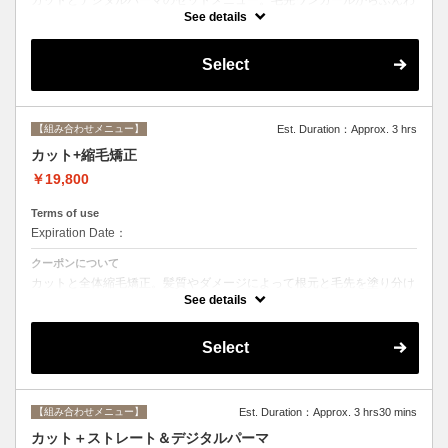
りルーズなカールまで大きめしっかりカール♪シャンプー・ブロー込
See details
み。
Select
【組み合わせメニュー】
Est. Duration：Approx. 3 hrs
カット+縮毛矯正
￥19,800
Terms of use
Expiration Date：
クーポンについて
カットと全体縮毛矯正。髪質やダメージによって根元と毛先を塗り分け
ます。シャンプー、ブロー込み。必要に応じて前処理トリートメント無
See details
料。
Select
【組み合わせメニュー】
Est. Duration：Approx. 3 hrs30 mins
カット＋ストレート＆デジタルパーマ