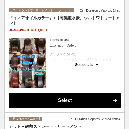
カラー＋ウルトワトリートメント 【クーポン】
Est. Duration：Approx. 2 hrs
『イノアオイルカラー』+【高濃度水素】ウルトワトリートメ
ント
￥20,350
>
￥19,000
Terms of use
Expiration Date：
クーポンについて
ブリーチやハイトーンの韓国系アイドル、エ
イジング毛にお悩みの美魔女も夢中！全ての
See details
世代、髪質、メニューに対応できる髪質改善
トリートメントです☆リタッチの場合
￥16800
Select
【組み合わせメニュー】
Est. Duration：Approx. 2 hrs30 mins
カット＋酸熱ストレートトリートメント