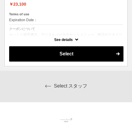
￥23,100
Terms of use
Expiration Date：
クーポンについて
カットと縮毛矯正、デジタルパーマのセットメニュー。毎日のスタイリ
ングを楽にしたい方にオススメ☆ シャンプー、ブロー込み。ロング料
See details
金なし。
Select
Select スタッフ