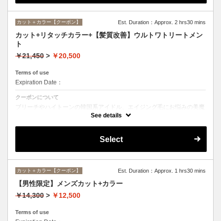
カット＋カラー【クーポン】
Est. Duration：Approx. 2 hrs30 mins
カット+リタッチカラー+【髪質改善】ウルトワトリートメン
ト
￥21,450
>
￥20,500
Terms of use
Expiration Date：
クーポンについて
ブリーチやハイトーンの韓国系アイドル、エイジング毛にお悩みの美魔
女も夢中！全ての世代、髪質、メニューに対応できる髪質改善トリート
See details
メントです☆
Select
カット＋カラー【クーポン】
Est. Duration：Approx. 1 hrs30 mins
【男性限定】メンズカット+カラー
￥14,300
>
￥12,500
Terms of use