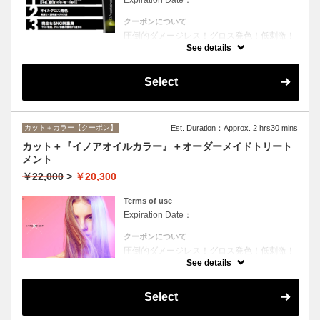
クーポンについて
圧倒的ダメージレス！グロス発色！低刺激！
匂いも残らない！全く新しい処方のイノアオ
See details
イルカラーのセットメニュー☆シャンプー、
ブロー込み。※リタッチカラーの場合は
￥14600となります。
Select
カット＋カラー【クーポン】
Est. Duration：Approx. 2 hrs30 mins
カット＋『イノアオイルカラー』＋オーダーメイドトリート
メント
￥22,000
>
￥20,300
Terms of use
Expiration Date：
クーポンについて
圧倒的ダメージレス！グロス発色！低刺激！
匂いも残らない！全く新しい処方のイノアオ
See details
イルカラーのセットメニュー☆シャンプー、
ブロー込み。※リタッチカラーの場合は
￥18100となります。
Select