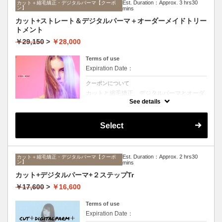
Est. Duration：Approx. 3 hrs30
カット＋縮毛矯正・デジタルパーマ【クーポ
ン】
mins
カット+ストレート＆デジタルパーマ＋オーダーメイドトリー
トメント
￥29,150
>
￥28,000
Terms of use
Expiration Date：
クーポンについて
カットと縮毛矯正、デジタルパーマとオーダ
ーメイドTrのセットメニュー。ボリュームは
See details
抑えて毛先はふんわりパーマ♪毎日のスタイ
リングを楽にしたい方に☆ロング料金なし。
Select
Est. Duration：Approx. 2 hrs30
カット＋縮毛矯正・デジタルパーマ【クーポ
ン】
mins
カット+デジタルパーマ+２ステップTr
￥17,600
>
￥16,600
Terms of use
Expiration Date：