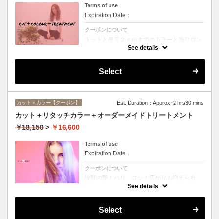
Terms of use
Expiration Date：
クーポンについて
カットと根元２ｃｍまでのカラーと当サロン
オススメ、スペシャルトリートメントのセッ
See details
トメニュー。シャンプー、ブロー込み。
Select
カット＋カラー【クーポン】
Est. Duration：Approx. 2 hrs30 mins
カット＋リタッチカラー＋オーダーメイドトリートメント
￥18,150
>
￥16,600
Terms of use
Expiration Date：
クーポンについて
抜群の艶！ハリ、コシ！広がりも抑えられ
る！どんなに傷んだ髪も、鮮やかなハイトー
See details
ンカラーも、極上美しい髪へ☆
Select