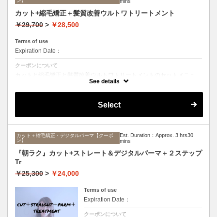
ン】
mins
カット+縮毛矯正＋髪質改善ウルトワトリートメント
￥29,700
>
￥28,500
Terms of use
Expiration Date：
クーポンについて
カットと縮毛矯正と髪質改善ウルトワトリートメントのセットメニュ
ー。髪質や状態に合わせて薬剤選定致します。ロング料金なし
See details
Select
Est. Duration：Approx. 3 hrs30
カット＋縮毛矯正・デジタルパーマ【クーポ
ン】
mins
『朝ラク』カット+ストレート＆デジタルパーマ＋２ステップ
Tr
￥25,300
>
￥24,000
Terms of use
Expiration Date：
クーポンについて