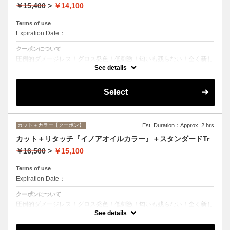
￥15,400
>
￥14,100
Terms of use
Expiration Date：
クーポンについて
圧倒的ダメージレス！グロス発色！低刺激！匂いも残らない！全く新し
い処方のイノアオイルカラーのセットメニュー☆シャンプー、ブロー込
See details
み。
Select
カット＋カラー【クーポン】
Est. Duration：Approx. 2 hrs
カット＋リタッチ『イノアオイルカラー』＋スタンダードTr
￥16,500
>
￥15,100
Terms of use
Expiration Date：
クーポンについて
圧倒的ダメージレス！グロス発色！低刺激！匂いも残らない！全く新し
い処方のイノアオイルカラーのセットメニュー☆シャンプー、ブロー込
See details
み。