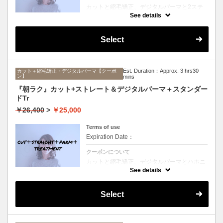
カットと縮毛矯正、デジタルパーマと2ステ
ップTrのセットメニュー。ボリュームは抑え
See details
て毛先はふんわりパーマ♪毎日のスタイリン
グを楽にしたい方にオススメ☆ロング料金な
し。
Select
Est. Duration：Approx. 3 hrs30
カット＋縮毛矯正・デジタルパーマ【クーポ
ン】
mins
『朝ラク』カット+ストレート＆デジタルパーマ＋スタンダー
ドTr
￥26,400
>
￥25,000
Terms of use
Expiration Date：
クーポンについて
カットと縮毛矯正、デジタルパーマとハホニ
コTrのセットメニュー。ボリュームは抑えて
See details
毛先はふんわりパーマ♪毎日のスタイリング
を楽にしたい方にオススメ☆ロング料金な
し。
Select