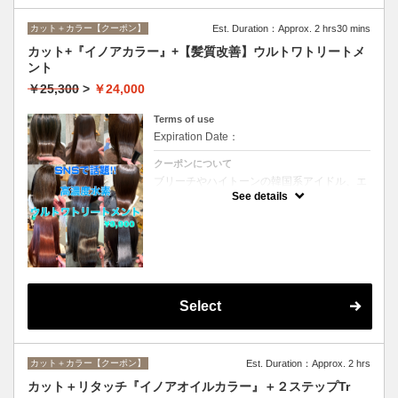
カット＋カラー【クーポン】
Est. Duration：Approx. 2 hrs30 mins
カット+『イノアカラー』+【髪質改善】ウルトワトリートメ
ント
￥25,300
>
￥24,000
Terms of use
Expiration Date：
クーポンについて
ブリーチやハイトーンの韓国系アイドル、エ
イジング毛にお悩みの美魔女も夢中！全ての
See details
世代、髪質、メニューに対応できる髪質改善
トリートメントです☆
Select
カット＋カラー【クーポン】
Est. Duration：Approx. 2 hrs
カット＋リタッチ『イノアオイルカラー』＋２ステップTr