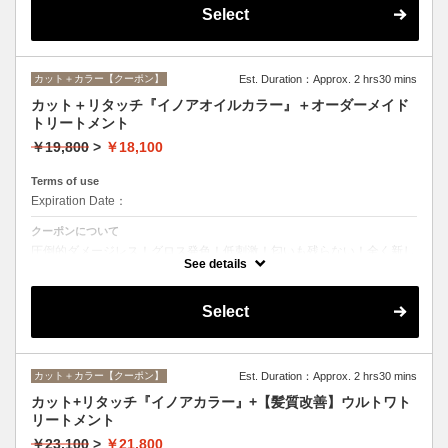
Select
カット＋カラー【クーポン】
Est. Duration：Approx. 2 hrs30 mins
カット＋リタッチ『イノアオイルカラー』＋オーダーメイド
トリートメント
￥19,800
>
￥18,100
Terms of use
Expiration Date：
クーポンについて
圧倒的ダメージレス！グロス発色！低刺激！匂いも残らない！全く新し
い処方のイノアオイルカラーのセットメニュー☆
See details
Select
カット＋カラー【クーポン】
Est. Duration：Approx. 2 hrs30 mins
カット+リタッチ『イノアカラー』+【髪質改善】ウルトワト
リートメント
￥23,100
>
￥21,800