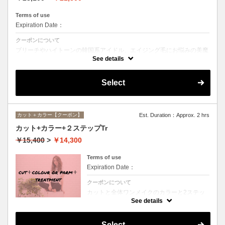
Terms of use
Expiration Date：
クーポンについて
ブリーチやハイトーンの韓国系アイドル、エイジング毛にお悩みの美魔
女も夢中！全ての世代、髪質、メニューに対応できる髪質改善トリート
See details
メントです☆
Select
カット＋カラー【クーポン】
Est. Duration：Approx. 2 hrs
カット+カラー+２ステップTr
￥15,400
>
￥14,300
Terms of use
Expiration Date：
クーポンについて
カットと全体ワンメイクのカラーと2ステッ
プトリートメントのお得メニュー。デザイン
See details
や髪の状態によってお薬を塗り分けます。シ
ャンプー、ブロー込、ロング料金なし
Select