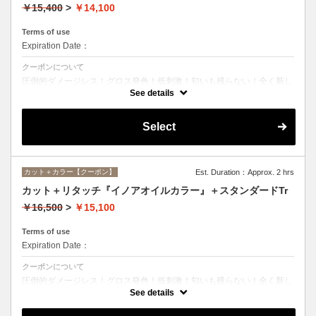
￥15,400
>
￥14,100
Terms of use
Expiration Date：
クーポンについて
圧倒的ダメージレス！グロス発色！低刺激！匂いも残らない！全く新し
い処方のイノアオイルカラーのセットメニュー☆シャンプー、ブロー込
See details
み。
Select
カット＋カラー【クーポン】
Est. Duration：Approx. 2 hrs
カット＋リタッチ『イノアオイルカラー』＋スタンダードTr
￥16,500
>
￥15,100
Terms of use
Expiration Date：
クーポンについて
圧倒的ダメージレス！グロス発色！低刺激！匂いも残らない！全く新し
い処方のイノアオイルカラーのセットメニュー☆シャンプー、ブロー込
See details
み。