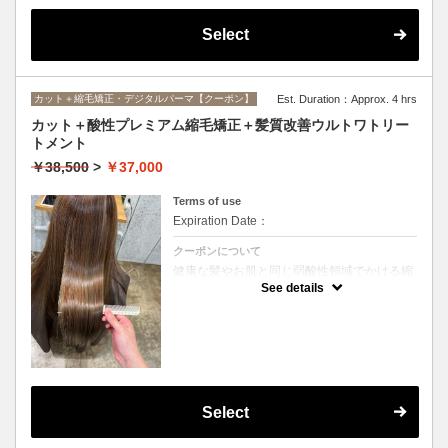
Select
カット＋縮毛矯正・デジタルパーマ【クーポン】
Est. Duration：Approx. 4 hrs
カット＋酸性プレミアム縮毛矯正＋髪質改善ウルトワトリー
トメント
￥38,500
>
￥37,000
Terms of use
Expiration Date：
クーポンについて
健康な髪やお肌と同じ弱酸性領域でかける縮
毛矯正☆髪を瘦せさせることなく、気になる
See details
癖をナチュラルに伸ばせるスペシャルな縮毛
矯正です☆高濃度中間トリートメント付き
(※通常の縮毛矯正よりプラス30分ほど時間
がかかります)
Select