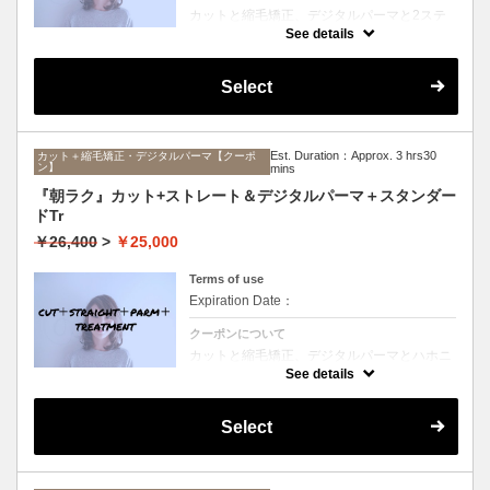
カットと縮毛矯正、デジタルパーマと2ステ
ップTrのセットメニュー。ボリュームは抑え
See details
て毛先はふんわりパーマ♪毎日のスタイリン
グを楽にしたい方にオススメ☆ロング料金な
し。
Select
Est. Duration：Approx. 3 hrs30
カット＋縮毛矯正・デジタルパーマ【クーポ
ン】
mins
『朝ラク』カット+ストレート＆デジタルパーマ＋スタンダー
ドTr
￥26,400
>
￥25,000
Terms of use
Expiration Date：
クーポンについて
カットと縮毛矯正、デジタルパーマとハホニ
コTrのセットメニュー。ボリュームは抑えて
See details
毛先はふんわりパーマ♪毎日のスタイリング
を楽にしたい方にオススメ☆ロング料金な
し。
Select