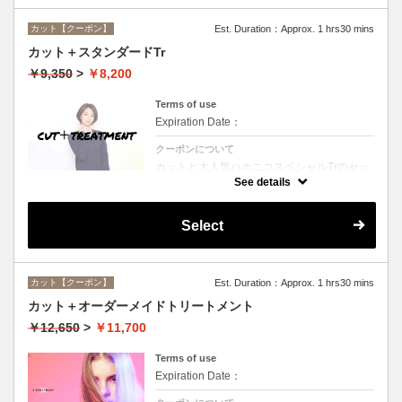
カット【クーポン】
Est. Duration：Approx. 1 hrs30 mins
カット＋スタンダードTr
￥9,350
>
￥8,200
Terms of use
Expiration Date：
クーポンについて
カットと大人気ハホニコスペシャルTrのセッ
トメニュー☆シャンプー、ブロー付。ロング
See details
料金なし。
Select
カット【クーポン】
Est. Duration：Approx. 1 hrs30 mins
カット＋オーダーメイドトリートメント
￥12,650
>
￥11,700
Terms of use
Expiration Date：