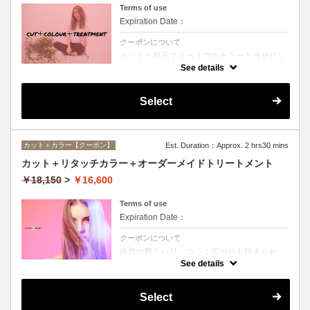
Terms of use
Expiration Date：
クーポンについて
カットと根元２ｃｍまでのカラーと当サロン
オススメ、スペシャルトリートメントのセッ
See details
トメニュー。シャンプー、ブロー込み。
Select
カット＋カラー【クーポン】
Est. Duration：Approx. 2 hrs30 mins
カット＋リタッチカラー＋オーダーメイドトリートメント
￥18,150
>
￥16,600
Terms of use
Expiration Date：
クーポンについて
抜群の艶！ハリ、コシ！広がりも抑えられ
る！どんなに傷んだ髪も、鮮やかなハイトー
See details
ンカラーも、極上美しい髪へ☆
Select