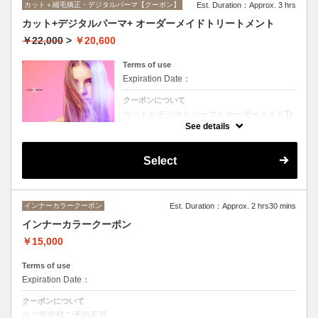
カット＋縮毛矯正・デジタルパーマ【クーポン】
Est. Duration：Approx. 3 hrs
カット+デジタルパーマ+ オーダーメイドトリートメント
￥22,000
>
￥20,600
Terms of use
Expiration Date：
クーポンについて
カットとデジタルパーマとオーダーメイドTr
のセットメニュー。抜群の艶！ハリ、コシ！
See details
広がりも抑えられる！どんなに傷んだ髪も、
鮮やかなハイトーンカラーも、極上美しい髪
へ☆☆シャンプー、ブロー込み。
Select
インナーカラークーポン
Est. Duration：Approx. 2 hrs30 mins
インナーカラークーポン
￥15,000
Terms of use
Expiration Date：
クーポンについて
※ご新規様ご予約不可