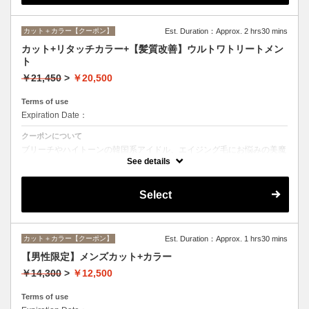
カット＋カラー【クーポン】
Est. Duration：Approx. 2 hrs30 mins
カット+リタッチカラー+【髪質改善】ウルトワトリートメン
ト
￥21,450
>
￥20,500
Terms of use
Expiration Date：
クーポンについて
ブリーチやハイトーンの韓国系アイドル、エイジング毛にお悩みの美魔
女も夢中！全ての世代、髪質、メニューに対応できる髪質改善トリート
See details
メントです☆
Select
カット＋カラー【クーポン】
Est. Duration：Approx. 1 hrs30 mins
【男性限定】メンズカット+カラー
￥14,300
>
￥12,500
Terms of use