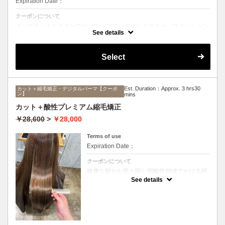
Expiration Date：
クーポンについて
メンズカットとカラーのセットメニュー。グレイカラー、ファッション
カラーどちらも可能です。シャンプー、ブロー込み。
See details
Select
Est. Duration：Approx. 3 hrs30
カット＋縮毛矯正・デジタルパーマ【クーポ
ン】
mins
カット＋酸性プレミアム縮毛矯正
￥28,600
>
￥28,000
Terms of use
Expiration Date：
クーポンについて
健康な髪やお肌と同じ弱酸性領域でかける縮
毛矯正☆髪を瘦せさせることなく、気になる
See details
癖をナチュラルに伸ばせるスペシャルな縮毛
矯正です☆高濃度中間トリートメント付き
(※通常の縮毛矯正よりプラス30分ほど時間
がかかります)