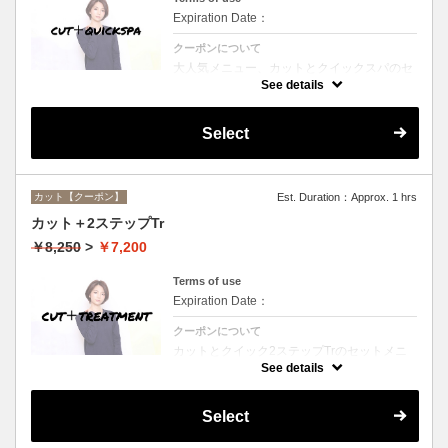
Expiration Date：
クーポンについて
大人気メニュー、カットとクイックスパのセ
ットメニュー。本場バリ式クイックスパで頭
See details
皮の洗浄＆保湿☆シャンプー、ブロー込み。
Select
カット【クーポン】
Est. Duration：Approx. 1 hrs
カット＋2ステップTr
￥8,250
>
￥7,200
Terms of use
Expiration Date：
クーポンについて
カットとクイック2ステップTrのセットメニ
ュー☆シャンプー、ブロー付。ロング料金な
See details
し。
Select