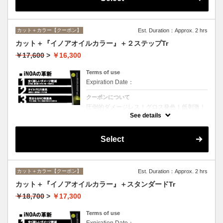
カット＋カラー【クーポン】
Est. Duration：Approx. 2 hrs
カット＋『イノアオイルカラー』＋２ステップTr
￥17,600
>
￥16,300
Terms of use
Expiration Date：
クーポンについて
圧倒的ダメージレス！グロス発色！低刺激！
匂いも残らない！全く新しい処方のイノアオ
See details
イルカラーのセットメニュー☆シャンプー、
ブロー込み。※リタッチカラーの場合は
￥13600となります。
Select
カット＋カラー【クーポン】
Est. Duration：Approx. 2 hrs
カット＋『イノアオイルカラー』＋スタンダードTr
￥18,700
>
￥17,300
Terms of use
Expiration Date：