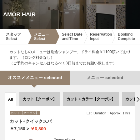
AMOR HAIR
スタッフ
メニュー
Select Date
Reservation
Booking
Select
Select
and Time
Input
Complete
カットなしのメニューは別途シャンプー、ドライ料金￥1100頂いており
ます。（ロング料金なし）
（ご予約のキャンセルはなるべく3日前までにお願い致します）
オススメメニュー selected
メニュー selected
カット【クーポン】
カット＋カラー【クーポン】
カット
All
カット【クーポン】
Est. Duration：Approx. 1 hrs
カット+クイックスパ
￥7,150
>
￥6,800
Terms of use