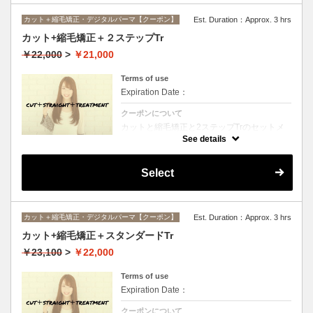
カット＋縮毛矯正・デジタルパーマ【クーポン】
Est. Duration：Approx. 3 hrs
カット+縮毛矯正＋２ステップTr
￥22,000
>
￥21,000
Terms of use
Expiration Date：
クーポンについて
カットと縮毛矯正と2ステップTrのセットメ
ニュー。髪質や状態に合わせて薬剤選定致し
See details
ます。ロング料金なし
Select
カット＋縮毛矯正・デジタルパーマ【クーポン】
Est. Duration：Approx. 3 hrs
カット+縮毛矯正＋スタンダードTr
￥23,100
>
￥22,000
Terms of use
Expiration Date：
クーポンについて