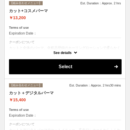
【組み合わせメニュー】
Est. Duration：Approx. 2 hrs
カット+コスメパーマ
￥13,200
Terms of use
Expiration Date：
クーポンについて
カットと全体のパーマ。化粧品登録のカーリングローションで柔らかく
動きのあるスタイルからしっかりウェーブまで☆シャンプー、ブロー込
See details
み。
Select
【組み合わせメニュー】
Est. Duration：Approx. 2 hrs30 mins
カット＋デジタルパーマ
￥15,400
Terms of use
Expiration Date：
クーポンについて
カットとデジタルパーマのセットメニュー。毛先ワンカールからふんわ