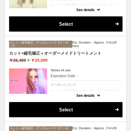
カットと縮毛矯正とハホニコTrのセットメニ
ュー。髪質や状態に合わせて薬剤選定致しま
See details
す。ロング料金なし
Select
Est. Duration：Approx. 3 hrs30
カット＋縮毛矯正・デジタルパーマ【クーポ
ン】
mins
カット+縮毛矯正＋オーダーメイドトリートメント
￥26,400
>
￥25,000
Terms of use
Expiration Date：
クーポンについて
カットと縮毛矯正とオーダーメイドTrのセッ
トメニュー。髪質や状態に合わせて薬剤選定
See details
致します。ロング料金なし
Select
Est. Duration：Approx. 3 hrs30
カット＋縮毛矯正・デジタルパーマ【クーポ