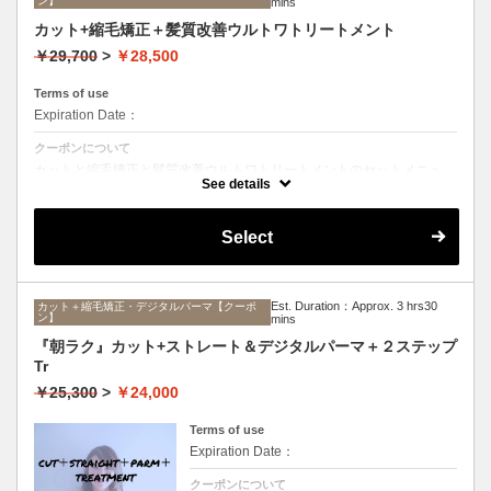
ン】
mins
カット+縮毛矯正＋髪質改善ウルトワトリートメント
￥29,700
>
￥28,500
Terms of use
Expiration Date：
クーポンについて
カットと縮毛矯正と髪質改善ウルトワトリートメントのセットメニュ
ー。髪質や状態に合わせて薬剤選定致します。ロング料金なし
See details
Select
Est. Duration：Approx. 3 hrs30
カット＋縮毛矯正・デジタルパーマ【クーポ
ン】
mins
『朝ラク』カット+ストレート＆デジタルパーマ＋２ステップ
Tr
￥25,300
>
￥24,000
Terms of use
Expiration Date：
クーポンについて