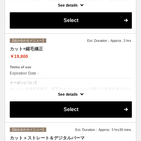
りルーズなカールまで大きめしっかりカール♪シャンプー・ブロー込
See details
み。
Select
【組み合わせメニュー】
Est. Duration：Approx. 3 hrs
カット+縮毛矯正
￥19,800
Terms of use
Expiration Date：
クーポンについて
カットと全体縮毛矯正。髪質やダメージによって根元と毛先を塗り分け
ます。シャンプー、ブロー込み。必要に応じて前処理トリートメント無
See details
料。
Select
【組み合わせメニュー】
Est. Duration：Approx. 3 hrs30 mins
カット＋ストレート＆デジタルパーマ