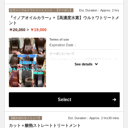
カラー＋ウルトワトリートメント 【クーポン】
Est. Duration：Approx. 2 hrs
『イノアオイルカラー』+【高濃度水素】ウルトワトリートメ
ント
￥20,350
>
￥19,000
Terms of use
Expiration Date：
クーポンについて
ブリーチやハイトーンの韓国系アイドル、エ
イジング毛にお悩みの美魔女も夢中！全ての
See details
世代、髪質、メニューに対応できる髪質改善
トリートメントです☆リタッチの場合
￥16800
Select
【組み合わせメニュー】
Est. Duration：Approx. 2 hrs30 mins
カット＋酸熱ストレートトリートメント