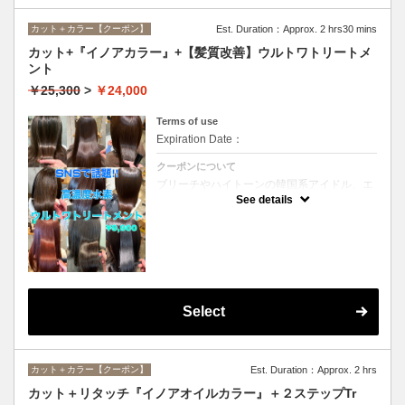
カット＋カラー【クーポン】
Est. Duration：Approx. 2 hrs30 mins
カット+『イノアカラー』+【髪質改善】ウルトワトリートメ
ント
￥25,300
>
￥24,000
Terms of use
Expiration Date：
クーポンについて
ブリーチやハイトーンの韓国系アイドル、エ
イジング毛にお悩みの美魔女も夢中！全ての
See details
世代、髪質、メニューに対応できる髪質改善
トリートメントです☆
Select
カット＋カラー【クーポン】
Est. Duration：Approx. 2 hrs
カット＋リタッチ『イノアオイルカラー』＋２ステップTr