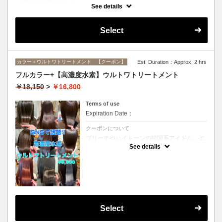
インナーカラーに必要なブリーチ、全体カラー、ブリーチ部分のオンカ
See details
ラーがすべてセットになったメニューです。(ブリーチは1回になりま
す）
Select
カラー＋ウルトワトリートメント 【クーポン】
Est. Duration：Approx. 2 hrs
フルカラー+【高濃度水素】ウルトワトリートメント
￥18,150
>
￥16,800
Terms of use
Expiration Date：
クーポンについて
ブリーチやハイトーンの韓国系アイドル、エ
イジング毛にお悩みの美魔女も夢中！全ての
See details
世代、髪質、メニューに対応できる髪質改善
トリートメントです☆リタッチの場合
￥15300
Select