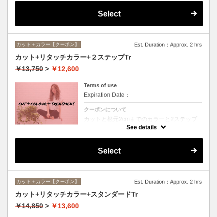
Select
カット＋カラー【クーポン】
Est. Duration：Approx. 2 hrs
カット+リタッチカラー+２ステップTr
￥13,750
>
￥12,600
Terms of use
Expiration Date：
クーポンについて
カットと根元2cmまでのカラーと2ステップ
トリートメントのセットメニュー。シャンプ
See details
ー・ブロー込。ロング料金なし。
Select
カット＋カラー【クーポン】
Est. Duration：Approx. 2 hrs
カット+リタッチカラー+スタンダードTr
￥14,850
>
￥13,600