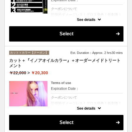
クーポンについて
圧倒的ダメージレス！グロス発色！低刺激！
匂いも残らない！全く新しい処方のイノアオ
See details
イルカラーのセットメニュー☆シャンプー、
ブロー込み。※リタッチカラーの場合は
￥14600となります。
Select
カット＋カラー【クーポン】
Est. Duration：Approx. 2 hrs30 mins
カット＋『イノアオイルカラー』＋オーダーメイドトリート
メント
￥22,000
>
￥20,300
Terms of use
Expiration Date：
クーポンについて
圧倒的ダメージレス！グロス発色！低刺激！
匂いも残らない！全く新しい処方のイノアオ
See details
イルカラーのセットメニュー☆シャンプー、
ブロー込み。※リタッチカラーの場合は
￥18100となります。
Select