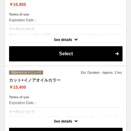
￥15,950
Terms of use
Expiration Date：
クーポンについて
癖やダメージを抑えて劇的にまとまりのあるツヤツヤストレートヘアに
☆ストレートで痛んだ髪のメンテナンスにも最適。シャンプー、ブロー
See details
込み。
Select
【組み合わせメニュー】
Est. Duration：Approx. 2 hrs
カット+イノアオイルカラー
￥15,400
Terms of use
Expiration Date：
クーポンについて
圧倒的ダメージレス！グロス発色！低刺激！匂いも残らない！全く新し
い処方のイノアオイルカラーのセットメニュー☆
See details