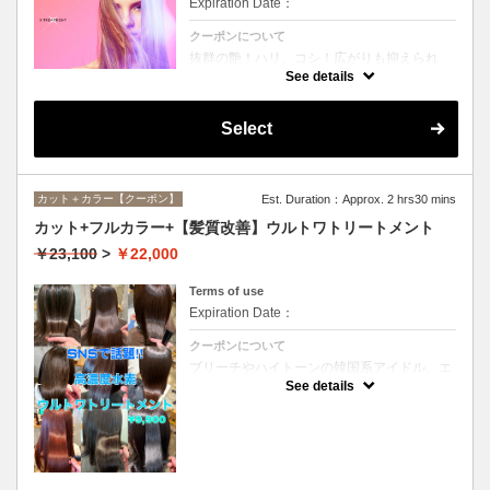
Expiration Date：
クーポンについて
抜群の艶！ハリ、コシ！広がりも抑えられ
る！どんなに傷んだ髪も、鮮やかなハイトー
See details
ンカラーも、極上美しい髪へ☆
Select
カット＋カラー【クーポン】
Est. Duration：Approx. 2 hrs30 mins
カット+フルカラー+【髪質改善】ウルトワトリートメント
￥23,100
>
￥22,000
Terms of use
Expiration Date：
クーポンについて
ブリーチやハイトーンの韓国系アイドル、エ
イジング毛にお悩みの美魔女も夢中！全ての
See details
世代、髪質、メニューに対応できる髪質改善
トリートメントです☆リタッチの場合
￥20000