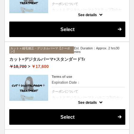
クーポンについて
カットとデジタルパーマと2ステップTrのセ
ットメニュー。毛先ワンカールからふんわり
See details
ルーズなカールまで大きめしっかりカール♪
シャンプー、ブロー込み。
Select
Est. Duration：Approx. 2 hrs30
カット＋縮毛矯正・デジタルパーマ【クーポ
ン】
mins
カット+デジタルパーマ+スタンダードTr
￥18,700
>
￥17,600
Terms of use
Expiration Date：
クーポンについて
カットとデジタルパーマとハホニコTrのセッ
トメニュー。毛先ワンカールからふんわりル
See details
ーズなカールまで大きめしっかりカール♪シ
ャンプー、ブロー込み。
Select