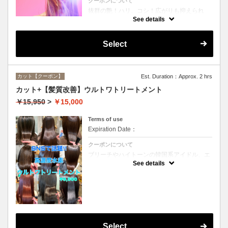
クーポンについて
抜群の艶！ハリ、コシ！広がりも抑えられ
る！どんなに傷んだ髪も、鮮やかなハイトー
See details
ンカラーも、極上美しい髪へ☆
Select
カット【クーポン】
Est. Duration：Approx. 2 hrs
カット+【髪質改善】ウルトワトリートメント
￥15,950
>
￥15,000
Terms of use
Expiration Date：
クーポンについて
ブリーチやハイトーンの韓国系アイドル、エ
イジング毛にお悩みの美魔女も夢中！全ての
See details
世代、髪質、メニューに対応できる髪質改善
トリートメントです☆
Select