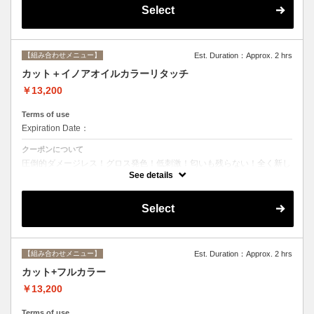
Select
【組み合わせメニュー】
Est. Duration：Approx. 2 hrs
カット＋イノアオイルカラーリタッチ
￥13,200
Terms of use
Expiration Date：
クーポンについて
圧倒的ダメージレス！グロス発色！低刺激！匂いも残らない！全く新し
い処方のイノアオイルカラーのセットメニュー☆ ※根元２ｃｍまでの
See details
カラーとなります。
Select
【組み合わせメニュー】
Est. Duration：Approx. 2 hrs
カット+フルカラー
￥13,200
Terms of use