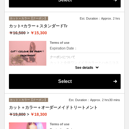
カット＋カラー【クーポン】
Est. Duration：Approx. 2 hrs
カット+カラー＋スタンダードTr
￥16,500
>
￥15,300
Terms of use
Expiration Date：
クーポンについて
カットと全体ワンメイクカラーとハホニコス
ペシャルトリートメントのオススメメニュー
See details
♪デザインや髪の状態によってお薬を塗り分
けます。シャンプー、ブロー込み。ロング料
金なし。
Select
カット＋カラー【クーポン】
Est. Duration：Approx. 2 hrs30 mins
カット＋カラー＋オーダーメイドトリートメント
￥19,800
>
￥18,300
Terms of use