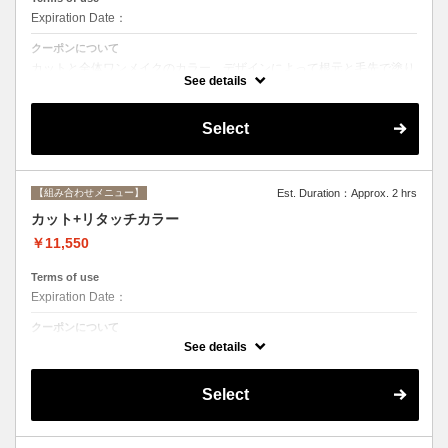
Expiration Date：
クーポンについて
カットと全体ワンメイクのカラー。デザインによって根元と毛先で塗り
分けて綺麗に染め上げます。シャンプー、ブロー込み
See details
Select
【組み合わせメニュー】
Est. Duration：Approx. 2 hrs
カット+リタッチカラー
￥11,550
Terms of use
Expiration Date：
クーポンについて
カットと根元２cmまでのカラー。シャンプー、ブロー込み
See details
Select