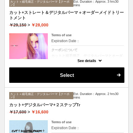
Est. Duration：Approx. 3 hrs30
カット＋縮毛矯正・デジタルパーマ【クーポ
ン】
mins
カット+ストレート＆デジタルパーマ＋オーダーメイドトリー
トメント
￥29,150
>
￥28,000
Terms of use
Expiration Date：
クーポンについて
カットと縮毛矯正、デジタルパーマとオーダ
ーメイドTrのセットメニュー。ボリュームは
See details
抑えて毛先はふんわりパーマ♪毎日のスタイ
リングを楽にしたい方に☆ロング料金なし。
Select
Est. Duration：Approx. 2 hrs30
カット＋縮毛矯正・デジタルパーマ【クーポ
ン】
mins
カット+デジタルパーマ+２ステップTr
￥17,600
>
￥16,600
Terms of use
Expiration Date：