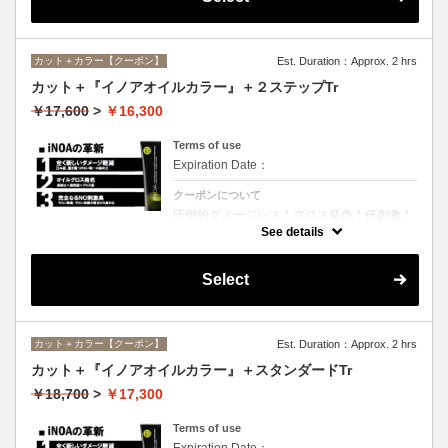
カット＋カラー【クーポン】
Est. Duration：Approx. 2 hrs
カット＋『イノアオイルカラー』＋２ステップTr
￥17,600
>
￥16,300
Terms of use
Expiration Date：
クーポンについて
圧倒的ダメージレス！グロス発色！低刺激！
匂いも残らない！全く新しい処方のイノアオ
See details
イルカラーのセットメニュー☆シャンプー、
ブロー込み。※リタッチカラーの場合は
￥13600となります。
Select
カット＋カラー【クーポン】
Est. Duration：Approx. 2 hrs
カット＋『イノアオイルカラー』＋スタンダードTr
￥18,700
>
￥17,300
Terms of use
Expiration Date：