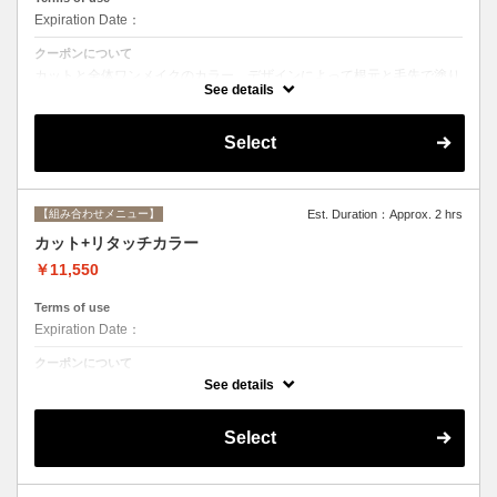
Expiration Date：
クーポンについて
カットと全体ワンメイクのカラー。デザインによって根元と毛先で塗り
分けて綺麗に染め上げます。シャンプー、ブロー込み
See details
Select
【組み合わせメニュー】
Est. Duration：Approx. 2 hrs
カット+リタッチカラー
￥11,550
Terms of use
Expiration Date：
クーポンについて
カットと根元２cmまでのカラー。シャンプー、ブロー込み
See details
Select