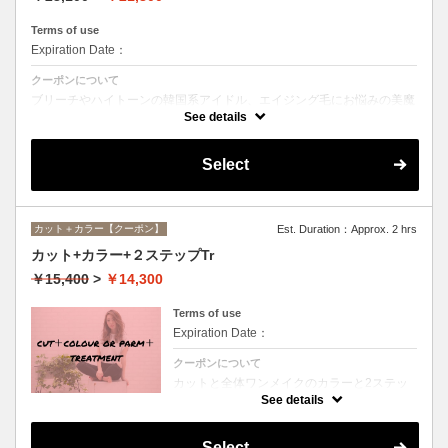
Terms of use
Expiration Date：
クーポンについて
ブリーチやハイトーンの韓国系アイドル、エイジング毛にお悩みの美魔
女も夢中！全ての世代、髪質、メニューに対応できる髪質改善トリート
See details
メントです☆
Select
カット＋カラー【クーポン】
Est. Duration：Approx. 2 hrs
カット+カラー+２ステップTr
￥15,400
>
￥14,300
Terms of use
Expiration Date：
クーポンについて
カットと全体ワンメイクのカラーと2ステッ
プトリートメントのお得メニュー。デザイン
See details
や髪の状態によってお薬を塗り分けます。シ
ャンプー、ブロー込、ロング料金なし
Select