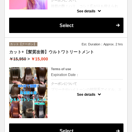
クーポンについて
抜群の艶！ハリ、コシ！広がりも抑えられ
る！どんなに傷んだ髪も、鮮やかなハイトー
See details
ンカラーも、極上美しい髪へ☆
Select
カット【クーポン】
Est. Duration：Approx. 2 hrs
カット+【髪質改善】ウルトワトリートメント
￥15,950
>
￥15,000
Terms of use
Expiration Date：
クーポンについて
ブリーチやハイトーンの韓国系アイドル、エ
イジング毛にお悩みの美魔女も夢中！全ての
See details
世代、髪質、メニューに対応できる髪質改善
トリートメントです☆
Select