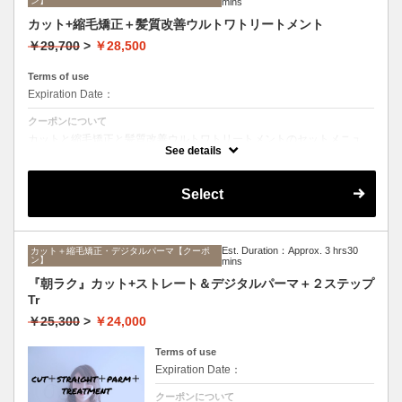
ン】
mins
カット+縮毛矯正＋髪質改善ウルトワトリートメント
￥29,700
>
￥28,500
Terms of use
Expiration Date：
クーポンについて
カットと縮毛矯正と髪質改善ウルトワトリートメントのセットメニュ
ー。髪質や状態に合わせて薬剤選定致します。ロング料金なし
See details
Select
Est. Duration：Approx. 3 hrs30
カット＋縮毛矯正・デジタルパーマ【クーポ
ン】
mins
『朝ラク』カット+ストレート＆デジタルパーマ＋２ステップ
Tr
￥25,300
>
￥24,000
Terms of use
Expiration Date：
クーポンについて