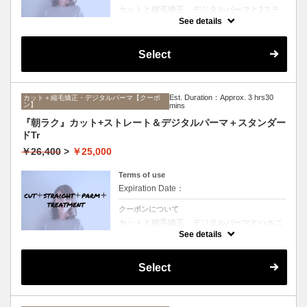
カットと縮毛矯正、デジタルパーマと2ステ
ップTrのセットメニュー。ボリュームは抑え
See details
て毛先はふんわりパーマ♪毎日のスタイリン
グを楽にしたい方にオススメ☆ロング料金な
し。
Select
Est. Duration：Approx. 3 hrs30
カット＋縮毛矯正・デジタルパーマ【クーポ
ン】
mins
『朝ラク』カット+ストレート＆デジタルパーマ＋スタンダー
ドTr
￥26,400
>
￥25,000
Terms of use
Expiration Date：
クーポンについて
カットと縮毛矯正、デジタルパーマとハホニ
コTrのセットメニュー。ボリュームは抑えて
See details
毛先はふんわりパーマ♪毎日のスタイリング
を楽にしたい方にオススメ☆ロング料金な
し。
Select