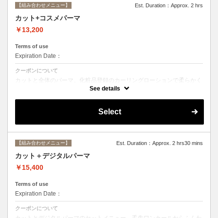
【組み合わせメニュー】
Est. Duration：Approx. 2 hrs
カット+コスメパーマ
￥13,200
Terms of use
Expiration Date：
クーポンについて
カットと全体のパーマ。化粧品登録のカーリングローションで柔らかく
動きのあるスタイルからしっかりウェーブまで☆シャンプー、ブロー込
See details
み。
Select
【組み合わせメニュー】
Est. Duration：Approx. 2 hrs30 mins
カット＋デジタルパーマ
￥15,400
Terms of use
Expiration Date：
クーポンについて
カットとデジタルパーマのセットメニュー。毛先ワンカールからふんわ