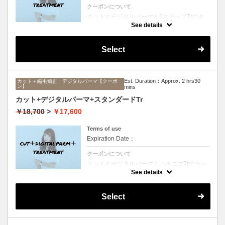
クーポンについて
カットとデジタルパーマと2ステップTrのセ
ットメニュー。毛先ワンカールからふんわり
See details
ルーズなカールまで大きめしっかりカール♪
シャンプー、ブロー込み。
Select
Est. Duration：Approx. 2 hrs30
カット＋縮毛矯正・デジタルパーマ【クーポ
ン】
mins
カット+デジタルパーマ+スタンダードTr
￥18,700
>
￥17,600
Terms of use
Expiration Date：
クーポンについて
カットとデジタルパーマとハホニコTrのセッ
トメニュー。毛先ワンカールからふんわりル
See details
ーズなカールまで大きめしっかりカール♪シ
ャンプー、ブロー込み。
Select