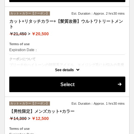
カット＋カラー【クーポン】
Est. Duration：Approx. 2 hrs30 mins
カット+リタッチカラー+【髪質改善】ウルトワトリートメン
ト
￥21,450
>
￥20,500
Terms of use
Expiration Date：
クーポンについて
ブリーチやハイトーンの韓国系アイドル、エイジング毛にお悩みの美魔
女も夢中！全ての世代、髪質、メニューに対応できる髪質改善トリート
See details
メントです☆
Select
カット＋カラー【クーポン】
Est. Duration：Approx. 1 hrs30 mins
【男性限定】メンズカット+カラー
￥14,300
>
￥12,500
Terms of use