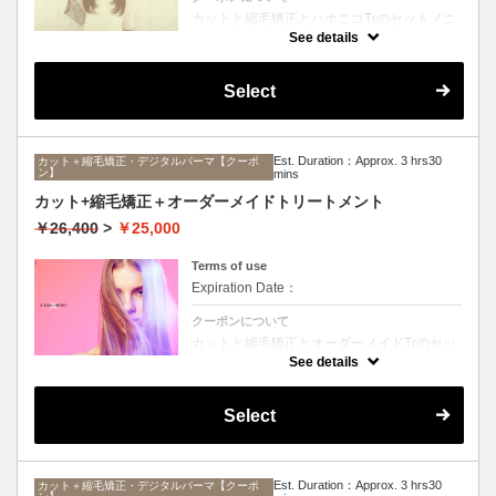
カットと縮毛矯正とハホニコTrのセットメニ
ュー。髪質や状態に合わせて薬剤選定致しま
See details
す。ロング料金なし
Select
Est. Duration：Approx. 3 hrs30
カット＋縮毛矯正・デジタルパーマ【クーポ
ン】
mins
カット+縮毛矯正＋オーダーメイドトリートメント
￥26,400
>
￥25,000
Terms of use
Expiration Date：
クーポンについて
カットと縮毛矯正とオーダーメイドTrのセッ
トメニュー。髪質や状態に合わせて薬剤選定
See details
致します。ロング料金なし
Select
Est. Duration：Approx. 3 hrs30
カット＋縮毛矯正・デジタルパーマ【クーポ