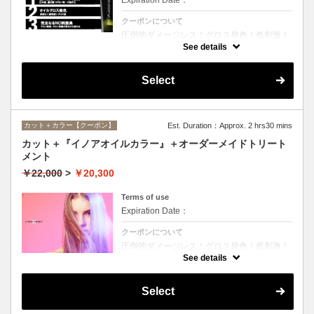
クーポンについて
圧倒的ダメージレス！グロス発色！低刺激！
匂いも残らない！全く新しい処方のイノアオ
See details
イルカラーのセットメニュー☆シャンプー、
ブロー込み。※リタッチカラーの場合は
￥14600となります。
Select
カット＋カラー【クーポン】
Est. Duration：Approx. 2 hrs30 mins
カット＋『イノアオイルカラー』＋オーダーメイドトリート
メント
￥22,000
>
￥20,300
Terms of use
Expiration Date：
クーポンについて
圧倒的ダメージレス！グロス発色！低刺激！
匂いも残らない！全く新しい処方のイノアオ
See details
イルカラーのセットメニュー☆シャンプー、
ブロー込み。※リタッチカラーの場合は
￥18100となります。
Select