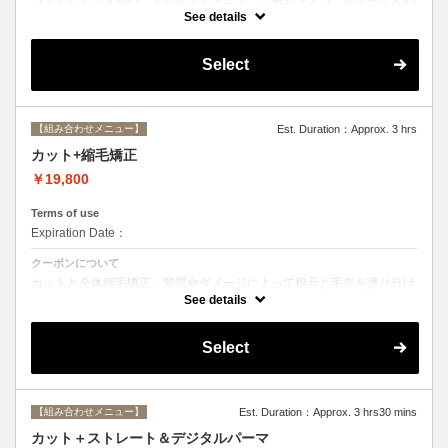
りルーズなカールまで大きめしっかりカール♪シャンプー・ブロー込
See details
み。
Select
【組み合わせメニュー】
Est. Duration：Approx. 3 hrs
カット+縮毛矯正
￥19,800
Terms of use
Expiration Date：
クーポンについて
カットと全体縮毛矯正。髪質やダメージによって根元と毛先を塗り分け
ます。シャンプー、ブロー込み。必要に応じて前処理トリートメント無
See details
料。
Select
【組み合わせメニュー】
Est. Duration：Approx. 3 hrs30 mins
カット＋ストレート＆デジタルパーマ