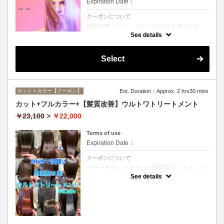
Expiration Date：
クーポンについて
抜群の艶！ハリ、コシ！広がりも抑えられ
る！どんなに傷んだ髪も、鮮やかなハイトー
See details
ンカラーも、極上美しい髪へ☆
Select
カット＋カラー【クーポン】
Est. Duration：Approx. 2 hrs30 mins
カット+フルカラー+【髪質改善】ウルトワトリートメント
￥23,100
>
￥22,000
Terms of use
Expiration Date：
クーポンについて
ブリーチやハイトーンの韓国系アイドル、エ
イジング毛にお悩みの美魔女も夢中！全ての
See details
世代、髪質、メニューに対応できる髪質改善
トリートメントです☆リタッチの場合
￥20000