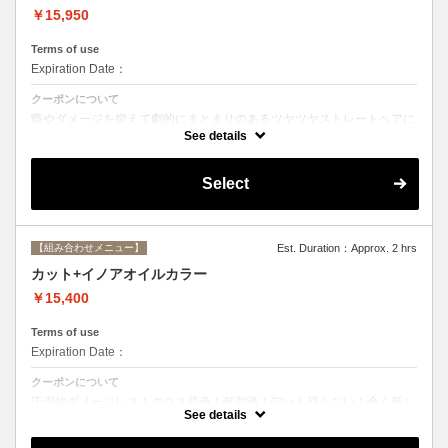
￥15,950
Terms of use
Expiration Date：
クーポンについて
癖やダメージを抑えて劇的にまとまりのあるツヤツヤストレートヘアに
☆ストレートで痛んだ髪のメンテナンスにも最適。シャンプー、ブロー
See details
込み。
Select
【組み合わせメニュー】
Est. Duration：Approx. 2 hrs
カット+イノアオイルカラー
￥15,400
Terms of use
Expiration Date：
クーポンについて
圧倒的ダメージレス！グロス発色！低刺激！匂いも残らない！全く新し
い処方のイノアオイルカラーのセットメニュー☆
See details