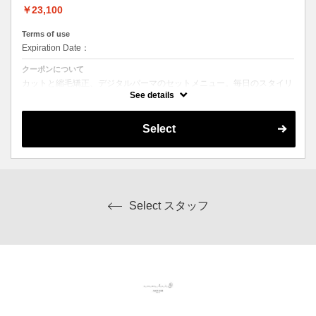
￥23,100
Terms of use
Expiration Date：
クーポンについて
カットと縮毛矯正、デジタルパーマのセットメニュー。毎日のスタイリ
ングを楽にしたい方にオススメ☆ シャンプー、ブロー込み。ロング料
See details
金なし。
Select
Select スタッフ