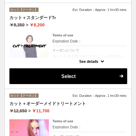
カット【クーポン】
Est. Duration：Approx. 1 hrs30 mins
カット＋スタンダードTr
￥9,350
>
￥8,200
Terms of use
Expiration Date：
クーポンについて
カットと大人気ハホニコスペシャルTrのセッ
トメニュー☆シャンプー、ブロー付。ロング
See details
料金なし。
Select
カット【クーポン】
Est. Duration：Approx. 1 hrs30 mins
カット＋オーダーメイドトリートメント
￥12,650
>
￥11,700
Terms of use
Expiration Date：