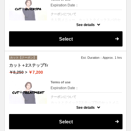
Expiration Date：
クーポンについて
大人気メニュー、カットとクイックスパのセ
ットメニュー。本場バリ式クイックスパで頭
See details
皮の洗浄＆保湿☆シャンプー、ブロー込み。
Select
カット【クーポン】
Est. Duration：Approx. 1 hrs
カット＋2ステップTr
￥8,250
>
￥7,200
Terms of use
Expiration Date：
クーポンについて
カットとクイック2ステップTrのセットメニ
ュー☆シャンプー、ブロー付。ロング料金な
See details
し。
Select