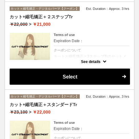
カット＋縮毛矯正・デジタルパーマ【クーポン】
Est. Duration：Approx. 3 hrs
カット+縮毛矯正＋２ステップTr
￥22,000
>
￥21,000
Terms of use
Expiration Date：
クーポンについて
カットと縮毛矯正と2ステップTrのセットメ
ニュー。髪質や状態に合わせて薬剤選定致し
See details
ます。ロング料金なし
Select
カット＋縮毛矯正・デジタルパーマ【クーポン】
Est. Duration：Approx. 3 hrs
カット+縮毛矯正＋スタンダードTr
￥23,100
>
￥22,000
Terms of use
Expiration Date：
クーポンについて