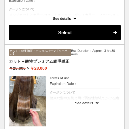
Expiration Date：
クーポンについて
メンズカットとカラーのセットメニュー。グレイカラー、ファッション
カラーどちらも可能です。シャンプー、ブロー込み。
See details
Select
Est. Duration：Approx. 3 hrs30
カット＋縮毛矯正・デジタルパーマ【クーポ
ン】
mins
カット＋酸性プレミアム縮毛矯正
￥28,600
>
￥28,000
Terms of use
Expiration Date：
クーポンについて
健康な髪やお肌と同じ弱酸性領域でかける縮
毛矯正☆髪を瘦せさせることなく、気になる
See details
癖をナチュラルに伸ばせるスペシャルな縮毛
矯正です☆高濃度中間トリートメント付き
(※通常の縮毛矯正よりプラス30分ほど時間
がかかります)