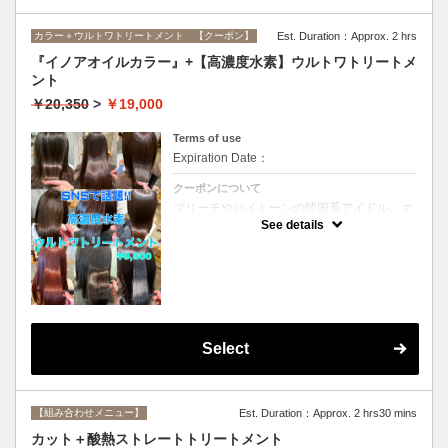
カラー＋ウルトワトリートメント 【クーポン】
Est. Duration：Approx. 2 hrs
『イノアオイルカラー』+【高濃度水素】ウルトワトリートメ
ント
￥20,350
>
￥19,000
Terms of use
Expiration Date：
クーポンについて
ブリーチやハイトーンの韓国系アイドル、エ
イジング毛にお悩みの美魔女も夢中！全ての
See details
世代、髪質、メニューに対応できる髪質改善
トリートメントです☆リタッチの場合
￥16800
Select
【組み合わせメニュー】
Est. Duration：Approx. 2 hrs30 mins
カット＋酸熱ストレートトリートメント