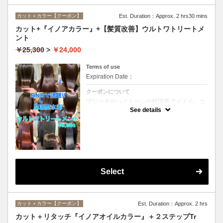
カット＋カラー【クーポン】
Est. Duration：Approx. 2 hrs30 mins
カット+『イノアカラー』+【髪質改善】ウルトワトリートメ
ント
￥25,300
>
￥24,000
Terms of use
Expiration Date：
クーポンについて
ブリーチやハイトーンの韓国系アイドル、エ
イジング毛にお悩みの美魔女も夢中！全ての
See details
世代、髪質、メニューに対応できる髪質改善
トリートメントです☆
Select
カット＋カラー【クーポン】
Est. Duration：Approx. 2 hrs
カット＋リタッチ『イノアオイルカラー』＋２ステップTr