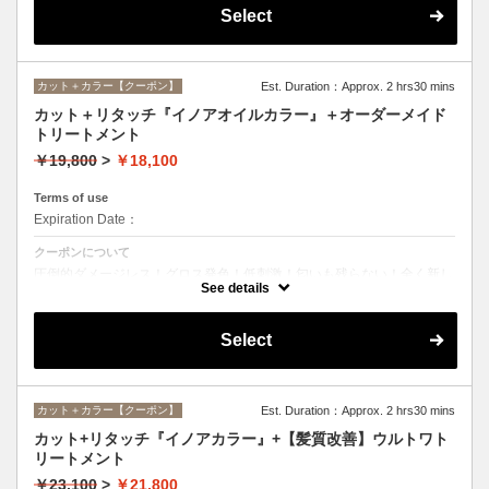
Select
カット＋カラー【クーポン】
Est. Duration：Approx. 2 hrs30 mins
カット＋リタッチ『イノアオイルカラー』＋オーダーメイド
トリートメント
￥19,800
>
￥18,100
Terms of use
Expiration Date：
クーポンについて
圧倒的ダメージレス！グロス発色！低刺激！匂いも残らない！全く新し
い処方のイノアオイルカラーのセットメニュー☆
See details
Select
カット＋カラー【クーポン】
Est. Duration：Approx. 2 hrs30 mins
カット+リタッチ『イノアカラー』+【髪質改善】ウルトワト
リートメント
￥23,100
>
￥21,800