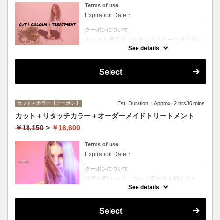
Terms of use
Expiration Date：
クーポンについて
カットと根元２ｃｍまでのカラーと当サロン
オススメ、スペシャルトリートメントのセッ
See details
トメニュー。シャンプー、ブロー込み。
Select
カット＋カラー【クーポン】
Est. Duration：Approx. 2 hrs30 mins
カット＋リタッチカラー＋オーダーメイドトリートメント
￥18,150
>
￥16,600
Terms of use
Expiration Date：
クーポンについて
抜群の艶！ハリ、コシ！広がりも抑えられ
る！どんなに傷んだ髪も、鮮やかなハイトー
See details
ンカラーも、極上美しい髪へ☆
Select