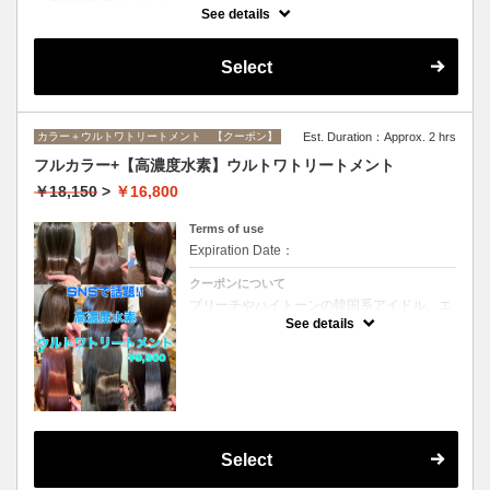
インナーカラーに必要なブリーチ、全体カラー、ブリーチ部分のオンカ
See details
ラーがすべてセットになったメニューです。(ブリーチは1回になりま
す）
Select
カラー＋ウルトワトリートメント 【クーポン】
Est. Duration：Approx. 2 hrs
フルカラー+【高濃度水素】ウルトワトリートメント
￥18,150
>
￥16,800
Terms of use
Expiration Date：
クーポンについて
ブリーチやハイトーンの韓国系アイドル、エ
イジング毛にお悩みの美魔女も夢中！全ての
See details
世代、髪質、メニューに対応できる髪質改善
トリートメントです☆リタッチの場合
￥15300
Select