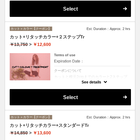
Select
カット＋カラー【クーポン】
Est. Duration：Approx. 2 hrs
カット+リタッチカラー+２ステップTr
￥13,750
>
￥12,600
Terms of use
Expiration Date：
クーポンについて
カットと根元2cmまでのカラーと2ステップ
トリートメントのセットメニュー。シャンプ
See details
ー・ブロー込。ロング料金なし。
Select
カット＋カラー【クーポン】
Est. Duration：Approx. 2 hrs
カット+リタッチカラー+スタンダードTr
￥14,850
>
￥13,600