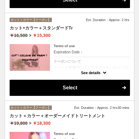
カット＋カラー【クーポン】
Est. Duration：Approx. 2 hrs
カット+カラー＋スタンダードTr
￥16,500
>
￥15,300
Terms of use
Expiration Date：
クーポンについて
カットと全体ワンメイクカラーとハホニコス
ペシャルトリートメントのオススメメニュー
See details
♪デザインや髪の状態によってお薬を塗り分
けます。シャンプー、ブロー込み。ロング料
金なし。
Select
カット＋カラー【クーポン】
Est. Duration：Approx. 2 hrs30 mins
カット＋カラー＋オーダーメイドトリートメント
￥19,800
>
￥18,300
Terms of use