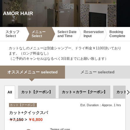
AMOR HAIR
スタッフ
メニュー
Select Date
Reservation
Booking
Select
Select
and Time
Input
Complete
カットなしのメニューは別途シャンプー、ドライ料金￥1100頂いており
ます。（ロング料金なし）
（ご予約のキャンセルはなるべく3日前までにお願い致します）
オススメメニュー selected
メニュー selected
カット【クーポン】
カット＋カラー【クーポン】
カット
All
カット【クーポン】
Est. Duration：Approx. 1 hrs
カット+クイックスパ
￥7,150
>
￥6,800
Terms of use