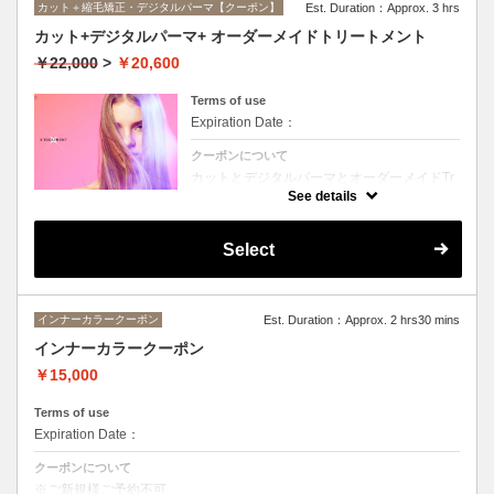
カット＋縮毛矯正・デジタルパーマ【クーポン】
Est. Duration：Approx. 3 hrs
カット+デジタルパーマ+ オーダーメイドトリートメント
￥22,000
>
￥20,600
Terms of use
Expiration Date：
クーポンについて
カットとデジタルパーマとオーダーメイドTr
のセットメニュー。抜群の艶！ハリ、コシ！
See details
広がりも抑えられる！どんなに傷んだ髪も、
鮮やかなハイトーンカラーも、極上美しい髪
へ☆☆シャンプー、ブロー込み。
Select
インナーカラークーポン
Est. Duration：Approx. 2 hrs30 mins
インナーカラークーポン
￥15,000
Terms of use
Expiration Date：
クーポンについて
※ご新規様ご予約不可