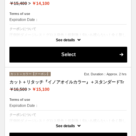
￥15,400
>
￥14,100
Terms of use
Expiration Date：
クーポンについて
圧倒的ダメージレス！グロス発色！低刺激！匂いも残らない！全く新し
い処方のイノアオイルカラーのセットメニュー☆シャンプー、ブロー込
See details
み。
Select
カット＋カラー【クーポン】
Est. Duration：Approx. 2 hrs
カット＋リタッチ『イノアオイルカラー』＋スタンダードTr
￥16,500
>
￥15,100
Terms of use
Expiration Date：
クーポンについて
圧倒的ダメージレス！グロス発色！低刺激！匂いも残らない！全く新し
い処方のイノアオイルカラーのセットメニュー☆シャンプー、ブロー込
See details
み。