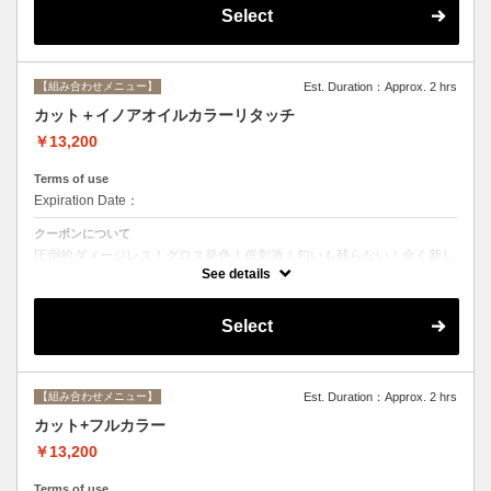
Select
【組み合わせメニュー】
Est. Duration：Approx. 2 hrs
カット＋イノアオイルカラーリタッチ
￥13,200
Terms of use
Expiration Date：
クーポンについて
圧倒的ダメージレス！グロス発色！低刺激！匂いも残らない！全く新し
い処方のイノアオイルカラーのセットメニュー☆ ※根元２ｃｍまでの
See details
カラーとなります。
Select
【組み合わせメニュー】
Est. Duration：Approx. 2 hrs
カット+フルカラー
￥13,200
Terms of use