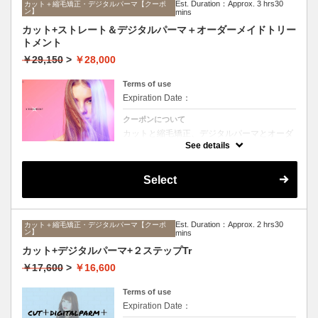
Est. Duration：Approx. 3 hrs30
カット＋縮毛矯正・デジタルパーマ【クーポ
ン】
mins
カット+ストレート＆デジタルパーマ＋オーダーメイドトリー
トメント
￥29,150
>
￥28,000
Terms of use
Expiration Date：
クーポンについて
カットと縮毛矯正、デジタルパーマとオーダ
ーメイドTrのセットメニュー。ボリュームは
See details
抑えて毛先はふんわりパーマ♪毎日のスタイ
リングを楽にしたい方に☆ロング料金なし。
Select
Est. Duration：Approx. 2 hrs30
カット＋縮毛矯正・デジタルパーマ【クーポ
ン】
mins
カット+デジタルパーマ+２ステップTr
￥17,600
>
￥16,600
Terms of use
Expiration Date：