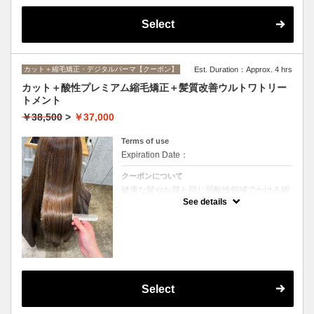
Select
カット＋縮毛矯正・デジタルパーマ【クーポン】
Est. Duration：Approx. 4 hrs
カット＋酸性プレミアム縮毛矯正＋髪質改善ウルトワトリー
トメント
￥38,500
>
￥37,000
Terms of use
Expiration Date：
クーポンについて
健康な髪やお肌と同じ弱酸性領域でかける縮
毛矯正☆髪を瘦せさせることなく、気になる
See details
癖をナチュラルに伸ばせるスペシャルな縮毛
矯正です☆高濃度中間トリートメント付き
(※通常の縮毛矯正よりプラス30分ほど時間
がかかります)
Select