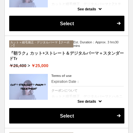
カットと縮毛矯正、デジタルパーマと2ステ
ップTrのセットメニュー。ボリュームは抑え
See details
て毛先はふんわりパーマ♪毎日のスタイリン
グを楽にしたい方にオススメ☆ロング料金な
し。
Select
Est. Duration：Approx. 3 hrs30
カット＋縮毛矯正・デジタルパーマ【クーポ
ン】
mins
『朝ラク』カット+ストレート＆デジタルパーマ＋スタンダー
ドTr
￥26,400
>
￥25,000
Terms of use
Expiration Date：
クーポンについて
カットと縮毛矯正、デジタルパーマとハホニ
コTrのセットメニュー。ボリュームは抑えて
See details
毛先はふんわりパーマ♪毎日のスタイリング
を楽にしたい方にオススメ☆ロング料金な
し。
Select