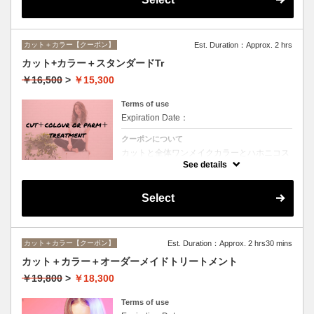
カット＋カラー【クーポン】
Est. Duration：Approx. 2 hrs
カット+カラー＋スタンダードTr
￥16,500
>
￥15,300
Terms of use
Expiration Date：
クーポンについて
カットと全体ワンメイクカラーとハホニコス
ペシャルトリートメントのオススメメニュー
See details
♪デザインや髪の状態によってお薬を塗り分
けます。シャンプー、ブロー込み。ロング料
金なし。
Select
カット＋カラー【クーポン】
Est. Duration：Approx. 2 hrs30 mins
カット＋カラー＋オーダーメイドトリートメント
￥19,800
>
￥18,300
Terms of use