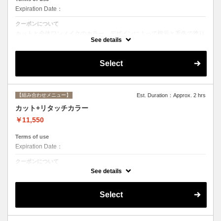
Expiration Date：
クーポンについて
カットと全体ワンメイクのカラー。デザインによって根元と毛先で塗り
分けて綺麗に染め上げます。シャンプー、ブロー込み
See details
Select
【組み合わせメニュー】
Est. Duration：Approx. 2 hrs
カット+リタッチカラー
￥11,550
Terms of use
Expiration Date：
クーポンについて
カットと根元２cmまでのカラー。シャンプー、ブロー込み
See details
Select