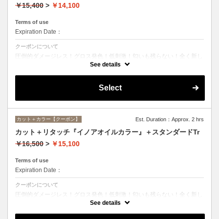
￥15,400
>
￥14,100
Terms of use
Expiration Date：
クーポンについて
圧倒的ダメージレス！グロス発色！低刺激！匂いも残らない！全く新し
い処方のイノアオイルカラーのセットメニュー☆シャンプー、ブロー込
See details
み。
Select
カット＋カラー【クーポン】
Est. Duration：Approx. 2 hrs
カット＋リタッチ『イノアオイルカラー』＋スタンダードTr
￥16,500
>
￥15,100
Terms of use
Expiration Date：
クーポンについて
圧倒的ダメージレス！グロス発色！低刺激！匂いも残らない！全く新し
い処方のイノアオイルカラーのセットメニュー☆シャンプー、ブロー込
See details
み。