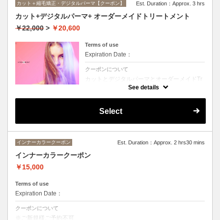
カット＋縮毛矯正・デジタルパーマ【クーポン】
Est. Duration：Approx. 3 hrs
カット+デジタルパーマ+ オーダーメイドトリートメント
￥22,000
>
￥20,600
Terms of use
Expiration Date：
クーポンについて
カットとデジタルパーマとオーダーメイドTr
のセットメニュー。抜群の艶！ハリ、コシ！
See details
広がりも抑えられる！どんなに傷んだ髪も、
鮮やかなハイトーンカラーも、極上美しい髪
へ☆☆シャンプー、ブロー込み。
Select
インナーカラークーポン
Est. Duration：Approx. 2 hrs30 mins
インナーカラークーポン
￥15,000
Terms of use
Expiration Date：
クーポンについて
※ご新規様ご予約不可