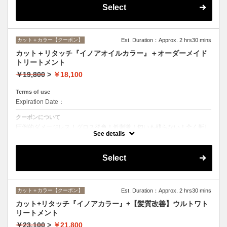
Select
カット＋カラー【クーポン】
Est. Duration：Approx. 2 hrs30 mins
カット＋リタッチ『イノアオイルカラー』＋オーダーメイド
トリートメント
￥19,800
>
￥18,100
Terms of use
Expiration Date：
クーポンについて
圧倒的ダメージレス！グロス発色！低刺激！匂いも残らない！全く新し
い処方のイノアオイルカラーのセットメニュー☆
See details
Select
カット＋カラー【クーポン】
Est. Duration：Approx. 2 hrs30 mins
カット+リタッチ『イノアカラー』+【髪質改善】ウルトワト
リートメント
￥23,100
>
￥21,800