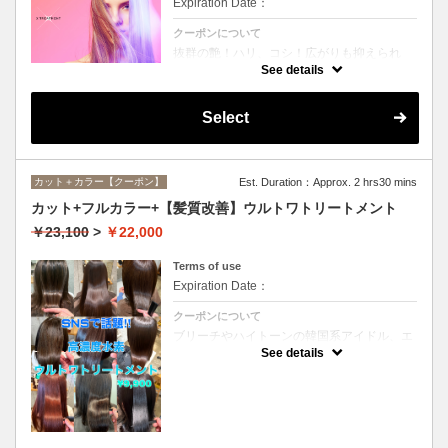
Expiration Date：
クーポンについて
抜群の艶！ハリ、コシ！広がりも抑えられ
る！どんなに傷んだ髪も、鮮やかなハイトー
See details
ンカラーも、極上美しい髪へ☆
Select
カット＋カラー【クーポン】
Est. Duration：Approx. 2 hrs30 mins
カット+フルカラー+【髪質改善】ウルトワトリートメント
￥23,100
>
￥22,000
Terms of use
Expiration Date：
クーポンについて
ブリーチやハイトーンの韓国系アイドル、エ
イジング毛にお悩みの美魔女も夢中！全ての
See details
世代、髪質、メニューに対応できる髪質改善
トリートメントです☆リタッチの場合
￥20000