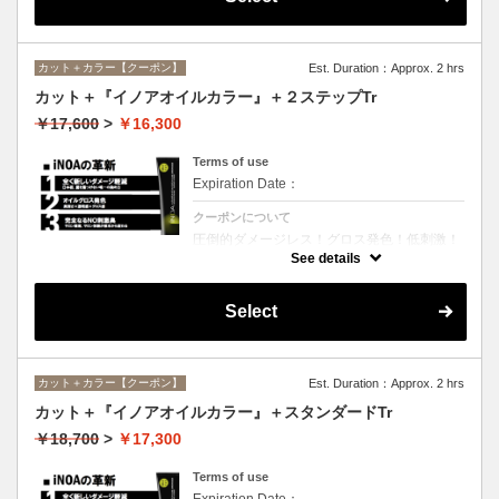
カット＋カラー【クーポン】
Est. Duration：Approx. 2 hrs
カット＋『イノアオイルカラー』＋２ステップTr
￥17,600
>
￥16,300
Terms of use
Expiration Date：
クーポンについて
圧倒的ダメージレス！グロス発色！低刺激！
匂いも残らない！全く新しい処方のイノアオ
See details
イルカラーのセットメニュー☆シャンプー、
ブロー込み。※リタッチカラーの場合は
￥13600となります。
Select
カット＋カラー【クーポン】
Est. Duration：Approx. 2 hrs
カット＋『イノアオイルカラー』＋スタンダードTr
￥18,700
>
￥17,300
Terms of use
Expiration Date：