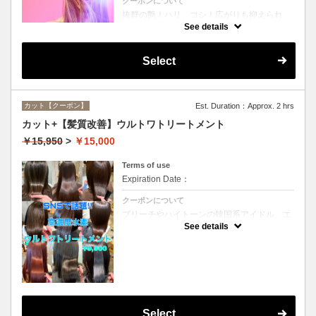
クーポンについて
抜群の艶！ハリ、コシ！広がりも抑えられ
る！どんなに傷んだ髪も、鮮やかなハイトー
See details
ンカラーも、極上美しい髪へ☆
Select
カット【クーポン】
Est. Duration：Approx. 2 hrs
カット+【髪質改善】ウルトワトリートメント
￥15,950
>
￥15,000
Terms of use
Expiration Date：
クーポンについて
ブリーチやハイトーンの韓国系アイドル、エ
イジング毛にお悩みの美魔女も夢中！全ての
See details
世代、髪質、メニューに対応できる髪質改善
トリートメントです☆
Select