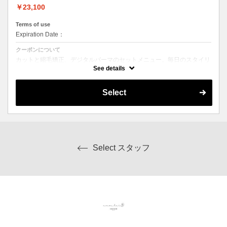
￥23,100
Terms of use
Expiration Date：
クーポンについて
カットと縮毛矯正、デジタルパーマのセットメニュー。毎日のスタイリ
ングを楽にしたい方にオススメ☆ シャンプー、ブロー込み。ロング料
See details
金なし。
Select
Select スタッフ