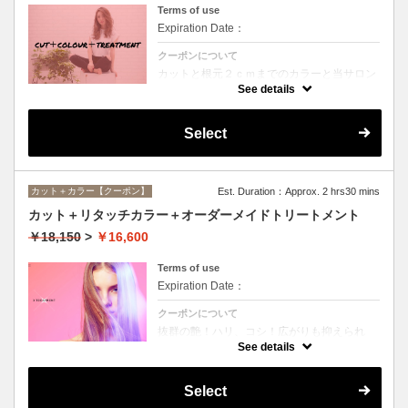
Terms of use
Expiration Date：
クーポンについて
カットと根元２ｃｍまでのカラーと当サロン
オススメ、スペシャルトリートメントのセッ
See details
トメニュー。シャンプー、ブロー込み。
Select
カット＋カラー【クーポン】
Est. Duration：Approx. 2 hrs30 mins
カット＋リタッチカラー＋オーダーメイドトリートメント
￥18,150
>
￥16,600
Terms of use
Expiration Date：
クーポンについて
抜群の艶！ハリ、コシ！広がりも抑えられ
る！どんなに傷んだ髪も、鮮やかなハイトー
See details
ンカラーも、極上美しい髪へ☆
Select