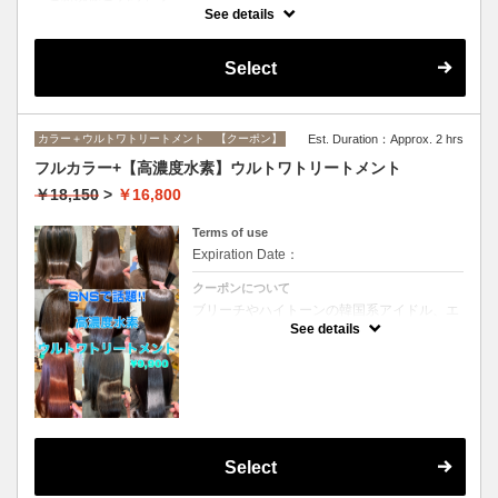
インナーカラーに必要なブリーチ、全体カラー、ブリーチ部分のオンカ
See details
ラーがすべてセットになったメニューです。(ブリーチは1回になりま
す）
Select
カラー＋ウルトワトリートメント 【クーポン】
Est. Duration：Approx. 2 hrs
フルカラー+【高濃度水素】ウルトワトリートメント
￥18,150
>
￥16,800
Terms of use
Expiration Date：
クーポンについて
ブリーチやハイトーンの韓国系アイドル、エ
イジング毛にお悩みの美魔女も夢中！全ての
See details
世代、髪質、メニューに対応できる髪質改善
トリートメントです☆リタッチの場合
￥15300
Select