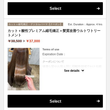
Select
カット＋縮毛矯正・デジタルパーマ【クーポン】
Est. Duration：Approx. 4 hrs
カット＋酸性プレミアム縮毛矯正＋髪質改善ウルトワトリー
トメント
￥38,500
>
￥37,000
Terms of use
Expiration Date：
クーポンについて
健康な髪やお肌と同じ弱酸性領域でかける縮
毛矯正☆髪を瘦せさせることなく、気になる
See details
癖をナチュラルに伸ばせるスペシャルな縮毛
矯正です☆高濃度中間トリートメント付き
(※通常の縮毛矯正よりプラス30分ほど時間
がかかります)
Select