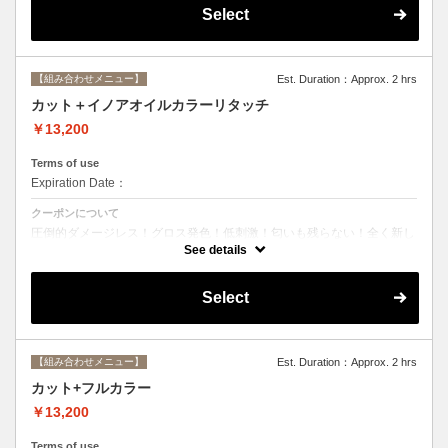
Select
【組み合わせメニュー】
Est. Duration：Approx. 2 hrs
カット＋イノアオイルカラーリタッチ
￥13,200
Terms of use
Expiration Date：
クーポンについて
圧倒的ダメージレス！グロス発色！低刺激！匂いも残らない！全く新し
い処方のイノアオイルカラーのセットメニュー☆ ※根元２ｃｍまでの
See details
カラーとなります。
Select
【組み合わせメニュー】
Est. Duration：Approx. 2 hrs
カット+フルカラー
￥13,200
Terms of use