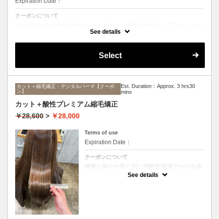
Expiration Date：
クーポンについて
メンズカットとカラーのセットメニュー。グレイカラー、ファッション
カラーどちらも可能です。シャンプー、ブロー込み。
See details
Select
Est. Duration：Approx. 3 hrs30
カット＋縮毛矯正・デジタルパーマ【クーポ
ン】
mins
カット＋酸性プレミアム縮毛矯正
￥28,600
>
￥28,000
Terms of use
Expiration Date：
クーポンについて
健康な髪やお肌と同じ弱酸性領域でかける縮
毛矯正☆髪を瘦せさせることなく、気になる
See details
癖をナチュラルに伸ばせるスペシャルな縮毛
矯正です☆高濃度中間トリートメント付き
(※通常の縮毛矯正よりプラス30分ほど時間
がかかります)