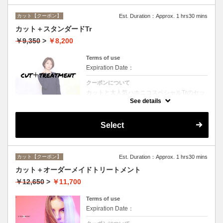
カット【クーポン】
Est. Duration：Approx. 1 hrs30 mins
カット＋スタンダードTr
￥9,350
>
￥8,200
Terms of use
Expiration Date：
クーポンについて
カットと大人気ハホニコスペシャルTrのセッ
トメニュー☆シャンプー、ブロー付。ロング
See details
料金なし。
Select
カット【クーポン】
Est. Duration：Approx. 1 hrs30 mins
カット＋オーダーメイドトリートメント
￥12,650
>
￥11,700
Terms of use
Expiration Date：