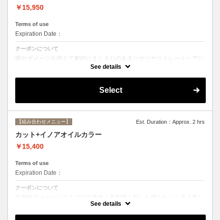
￥15,950
Terms of use
Expiration Date：
クーポンについて
癖やダメージを抑えて劇的にまとまりのあるツヤツヤストレートヘアに
☆ストレートで痛んだ髪のメンテナンスにも最適。シャンプー、ブロー
See details
込み。
Select
【組み合わせメニュー】
Est. Duration：Approx. 2 hrs
カット+イノアオイルカラー
￥15,400
Terms of use
Expiration Date：
クーポンについて
圧倒的ダメージレス！グロス発色！低刺激！匂いも残らない！全く新し
い処方のイノアオイルカラーのセットメニュー☆
See details