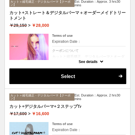
Est. Duration：Approx. 3 hrs30
カット＋縮毛矯正・デジタルパーマ【クーポ
ン】
mins
カット+ストレート＆デジタルパーマ＋オーダーメイドトリー
トメント
￥29,150
>
￥28,000
Terms of use
Expiration Date：
クーポンについて
カットと縮毛矯正、デジタルパーマとオーダ
ーメイドTrのセットメニュー。ボリュームは
See details
抑えて毛先はふんわりパーマ♪毎日のスタイ
リングを楽にしたい方に☆ロング料金なし。
Select
Est. Duration：Approx. 2 hrs30
カット＋縮毛矯正・デジタルパーマ【クーポ
ン】
mins
カット+デジタルパーマ+２ステップTr
￥17,600
>
￥16,600
Terms of use
Expiration Date：