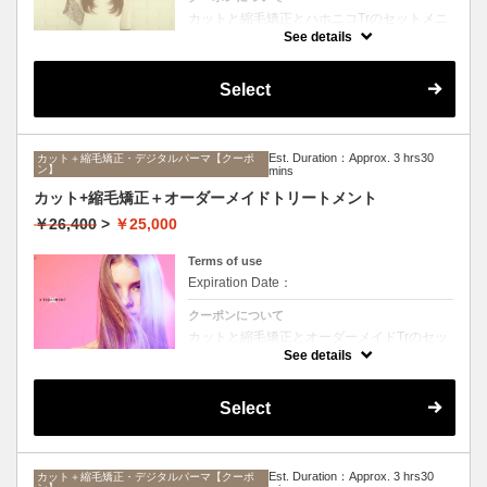
カットと縮毛矯正とハホニコTrのセットメニ
ュー。髪質や状態に合わせて薬剤選定致しま
See details
す。ロング料金なし
Select
Est. Duration：Approx. 3 hrs30
カット＋縮毛矯正・デジタルパーマ【クーポ
ン】
mins
カット+縮毛矯正＋オーダーメイドトリートメント
￥26,400
>
￥25,000
Terms of use
Expiration Date：
クーポンについて
カットと縮毛矯正とオーダーメイドTrのセッ
トメニュー。髪質や状態に合わせて薬剤選定
See details
致します。ロング料金なし
Select
Est. Duration：Approx. 3 hrs30
カット＋縮毛矯正・デジタルパーマ【クーポ