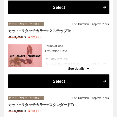
Select
カット＋カラー【クーポン】
Est. Duration：Approx. 2 hrs
カット+リタッチカラー+２ステップTr
￥13,750
>
￥12,600
Terms of use
Expiration Date：
クーポンについて
カットと根元2cmまでのカラーと2ステップ
トリートメントのセットメニュー。シャンプ
See details
ー・ブロー込。ロング料金なし。
Select
カット＋カラー【クーポン】
Est. Duration：Approx. 2 hrs
カット+リタッチカラー+スタンダードTr
￥14,850
>
￥13,600