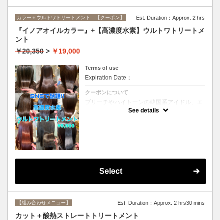
カラー＋ウルトワトリートメント 【クーポン】
Est. Duration：Approx. 2 hrs
『イノアオイルカラー』+【高濃度水素】ウルトワトリートメ
ント
￥20,350
>
￥19,000
Terms of use
Expiration Date：
クーポンについて
ブリーチやハイトーンの韓国系アイドル、エ
イジング毛にお悩みの美魔女も夢中！全ての
See details
世代、髪質、メニューに対応できる髪質改善
トリートメントです☆リタッチの場合
￥16800
Select
【組み合わせメニュー】
Est. Duration：Approx. 2 hrs30 mins
カット＋酸熱ストレートトリートメント