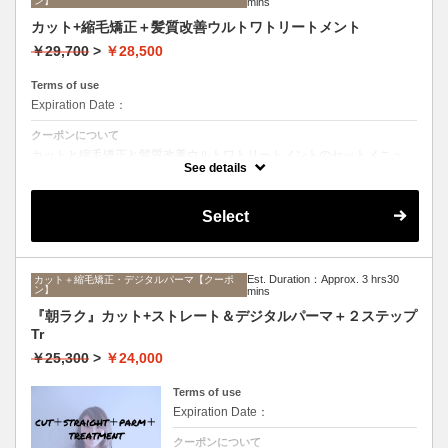
ン】
mins
カット+縮毛矯正＋髪質改善ウルトワトリートメント
￥29,700
>
￥28,500
Terms of use
Expiration Date：
クーポンについて
カットと縮毛矯正と髪質改善ウルトワトリートメントのセットメニュ
ー。髪質や状態に合わせて薬剤選定致します。ロング料金なし
See details
Select
Est. Duration：Approx. 3 hrs30
カット＋縮毛矯正・デジタルパーマ【クーポ
ン】
mins
『朝ラク』カット+ストレート＆デジタルパーマ＋２ステップ
Tr
￥25,300
>
￥24,000
Terms of use
Expiration Date：
クーポンについて