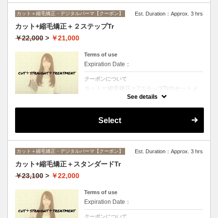
カット＋縮毛矯正・デジタルパーマ【クーポン】
Est. Duration：Approx. 3 hrs
カット+縮毛矯正＋２ステップTr
￥22,000
>
￥21,000
Terms of use
Expiration Date：
クーポンについて
カットと縮毛矯正と2ステップTrのセットメ
ニュー。髪質や状態に合わせて薬剤選定致し
See details
ます。ロング料金なし
Select
カット＋縮毛矯正・デジタルパーマ【クーポン】
Est. Duration：Approx. 3 hrs
カット+縮毛矯正＋スタンダードTr
￥23,100
>
￥22,000
Terms of use
Expiration Date：
クーポンについて