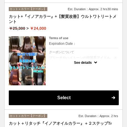
カット＋カラー【クーポン】
Est. Duration：Approx. 2 hrs30 mins
カット+『イノアカラー』+【髪質改善】ウルトワトリートメ
ント
￥25,300
>
￥24,000
Terms of use
Expiration Date：
クーポンについて
ブリーチやハイトーンの韓国系アイドル、エ
イジング毛にお悩みの美魔女も夢中！全ての
See details
世代、髪質、メニューに対応できる髪質改善
トリートメントです☆
Select
カット＋カラー【クーポン】
Est. Duration：Approx. 2 hrs
カット＋リタッチ『イノアオイルカラー』＋２ステップTr