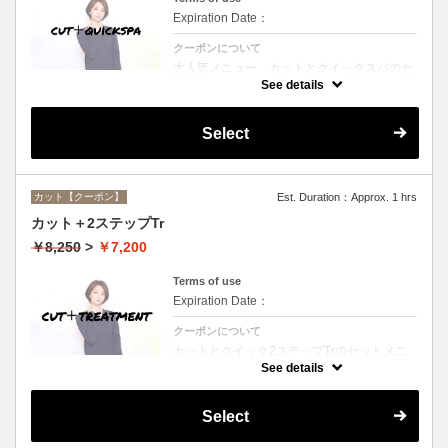
Expiration Date：
クーポンについて
大人気メニュー、カットとクイックスパのセ
ットメニュー。本場バリ式クイックスパで頭
See details
皮の洗浄＆保湿☆シャンプー、ブロー込み。
Select
カット【クーポン】
Est. Duration：Approx. 1 hrs
カット＋2ステップTr
￥8,250
>
￥7,200
Terms of use
Expiration Date：
クーポンについて
カットとクイック2ステップTrのセットメニ
ュー☆シャンプー、ブロー付。ロング料金な
See details
し。
Select