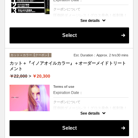
クーポンについて
圧倒的ダメージレス！グロス発色！低刺激！
匂いも残らない！全く新しい処方のイノアオ
See details
イルカラーのセットメニュー☆シャンプー、
ブロー込み。※リタッチカラーの場合は
￥14600となります。
Select
カット＋カラー【クーポン】
Est. Duration：Approx. 2 hrs30 mins
カット＋『イノアオイルカラー』＋オーダーメイドトリート
メント
￥22,000
>
￥20,300
Terms of use
Expiration Date：
クーポンについて
圧倒的ダメージレス！グロス発色！低刺激！
匂いも残らない！全く新しい処方のイノアオ
See details
イルカラーのセットメニュー☆シャンプー、
ブロー込み。※リタッチカラーの場合は
￥18100となります。
Select