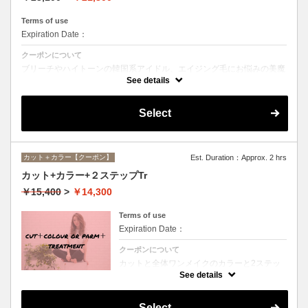
Terms of use
Expiration Date：
クーポンについて
ブリーチやハイトーンの韓国系アイドル、エイジング毛にお悩みの美魔
女も夢中！全ての世代、髪質、メニューに対応できる髪質改善トリート
See details
メントです☆
Select
カット＋カラー【クーポン】
Est. Duration：Approx. 2 hrs
カット+カラー+２ステップTr
￥15,400
>
￥14,300
Terms of use
Expiration Date：
クーポンについて
カットと全体ワンメイクのカラーと2ステッ
プトリートメントのお得メニュー。デザイン
See details
や髪の状態によってお薬を塗り分けます。シ
ャンプー、ブロー込、ロング料金なし
Select