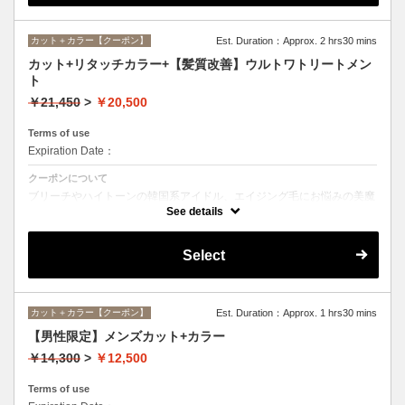
カット＋カラー【クーポン】
Est. Duration：Approx. 2 hrs30 mins
カット+リタッチカラー+【髪質改善】ウルトワトリートメン
ト
￥21,450
>
￥20,500
Terms of use
Expiration Date：
クーポンについて
ブリーチやハイトーンの韓国系アイドル、エイジング毛にお悩みの美魔
女も夢中！全ての世代、髪質、メニューに対応できる髪質改善トリート
See details
メントです☆
Select
カット＋カラー【クーポン】
Est. Duration：Approx. 1 hrs30 mins
【男性限定】メンズカット+カラー
￥14,300
>
￥12,500
Terms of use