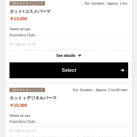
【組み合わせメニュー】
Est. Duration：Approx. 2 hrs
カット+コスメパーマ
￥13,200
Terms of use
Expiration Date：
クーポンについて
カットと全体のパーマ。化粧品登録のカーリングローションで柔らかく
動きのあるスタイルからしっかりウェーブまで☆シャンプー、ブロー込
See details
み。
Select
【組み合わせメニュー】
Est. Duration：Approx. 2 hrs30 mins
カット＋デジタルパーマ
￥15,400
Terms of use
Expiration Date：
クーポンについて
カットとデジタルパーマのセットメニュー。毛先ワンカールからふんわ