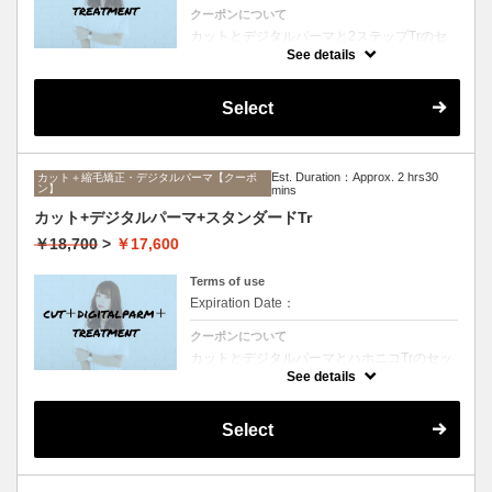
クーポンについて
カットとデジタルパーマと2ステップTrのセ
ットメニュー。毛先ワンカールからふんわり
See details
ルーズなカールまで大きめしっかりカール♪
シャンプー、ブロー込み。
Select
Est. Duration：Approx. 2 hrs30
カット＋縮毛矯正・デジタルパーマ【クーポ
ン】
mins
カット+デジタルパーマ+スタンダードTr
￥18,700
>
￥17,600
Terms of use
Expiration Date：
クーポンについて
カットとデジタルパーマとハホニコTrのセッ
トメニュー。毛先ワンカールからふんわりル
See details
ーズなカールまで大きめしっかりカール♪シ
ャンプー、ブロー込み。
Select