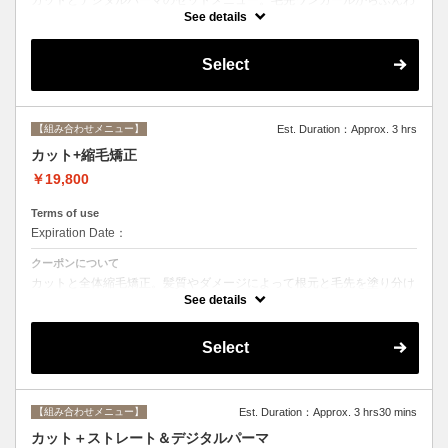
りルーズなカールまで大きめしっかりカール♪シャンプー・ブロー込
See details
み。
Select
【組み合わせメニュー】
Est. Duration：Approx. 3 hrs
カット+縮毛矯正
￥19,800
Terms of use
Expiration Date：
クーポンについて
カットと全体縮毛矯正。髪質やダメージによって根元と毛先を塗り分け
ます。シャンプー、ブロー込み。必要に応じて前処理トリートメント無
See details
料。
Select
【組み合わせメニュー】
Est. Duration：Approx. 3 hrs30 mins
カット＋ストレート＆デジタルパーマ