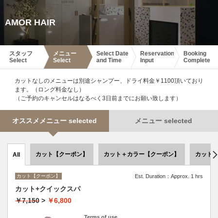
AMOR HAIR
スタッフ
メニュー
Select Date
Reservation
Booking
Select
Select
and Time
Input
Complete
カットなしのメニューは別途シャンプー、ドライ料金￥1100頂いており
ます。（ロング料金なし）
（ご予約のキャンセルはなるべく3日前までにお願い致します）
オススメメニュー selected
メニュー selected
カット【クーポン】
カット＋カラー【クーポン】
カット
All
カット【クーポン】
Est. Duration：Approx. 1 hrs
カット+クイックスパ
￥7,150
>
￥6,800
Terms of use