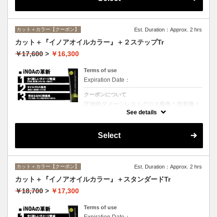
カット＋カラー【クーポン】
Est. Duration：Approx. 2 hrs
カット＋『イノアオイルカラー』＋２ステップTr
￥17,600
>
￥16,300
Terms of use
Expiration Date：
クーポンについて
圧倒的ダメージレス！グロス発色！低刺激！
匂いも残らない！全く新しい処方のイノアオ
See details
イルカラーのセットメニュー☆シャンプー、
ブロー込み。※リタッチカラーの場合は
￥13600となります。
Select
カット＋カラー【クーポン】
Est. Duration：Approx. 2 hrs
カット＋『イノアオイルカラー』＋スタンダードTr
￥18,700
>
￥17,300
Terms of use
Expiration Date：