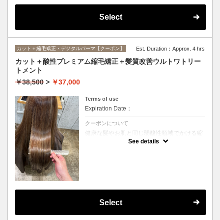
Select
カット＋縮毛矯正・デジタルパーマ【クーポン】
Est. Duration：Approx. 4 hrs
カット＋酸性プレミアム縮毛矯正＋髪質改善ウルトワトリー
トメント
￥38,500
>
￥37,000
Terms of use
Expiration Date：
クーポンについて
健康な髪やお肌と同じ弱酸性領域でかける縮
毛矯正☆髪を瘦せさせることなく、気になる
See details
癖をナチュラルに伸ばせるスペシャルな縮毛
矯正です☆高濃度中間トリートメント付き
(※通常の縮毛矯正よりプラス30分ほど時間
がかかります)
Select