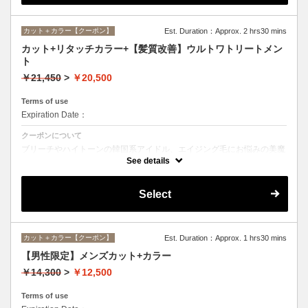
カット＋カラー【クーポン】
Est. Duration：Approx. 2 hrs30 mins
カット+リタッチカラー+【髪質改善】ウルトワトリートメン
ト
￥21,450
>
￥20,500
Terms of use
Expiration Date：
クーポンについて
ブリーチやハイトーンの韓国系アイドル、エイジング毛にお悩みの美魔
女も夢中！全ての世代、髪質、メニューに対応できる髪質改善トリート
See details
メントです☆
Select
カット＋カラー【クーポン】
Est. Duration：Approx. 1 hrs30 mins
【男性限定】メンズカット+カラー
￥14,300
>
￥12,500
Terms of use