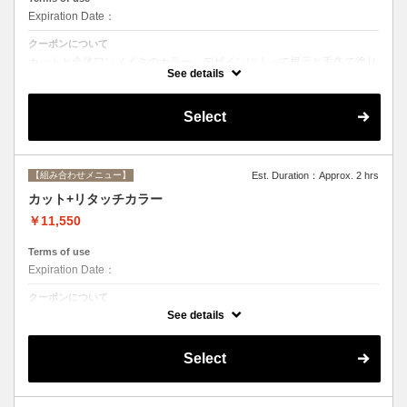
Expiration Date：
クーポンについて
カットと全体ワンメイクのカラー。デザインによって根元と毛先で塗り
分けて綺麗に染め上げます。シャンプー、ブロー込み
See details
Select
【組み合わせメニュー】
Est. Duration：Approx. 2 hrs
カット+リタッチカラー
￥11,550
Terms of use
Expiration Date：
クーポンについて
カットと根元２cmまでのカラー。シャンプー、ブロー込み
See details
Select