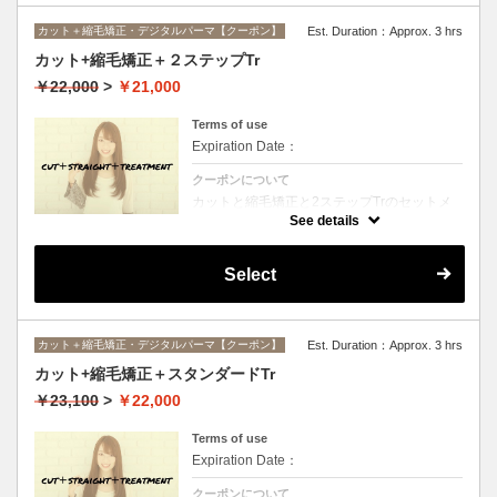
カット＋縮毛矯正・デジタルパーマ【クーポン】
Est. Duration：Approx. 3 hrs
カット+縮毛矯正＋２ステップTr
￥22,000
>
￥21,000
Terms of use
Expiration Date：
クーポンについて
カットと縮毛矯正と2ステップTrのセットメ
ニュー。髪質や状態に合わせて薬剤選定致し
See details
ます。ロング料金なし
Select
カット＋縮毛矯正・デジタルパーマ【クーポン】
Est. Duration：Approx. 3 hrs
カット+縮毛矯正＋スタンダードTr
￥23,100
>
￥22,000
Terms of use
Expiration Date：
クーポンについて