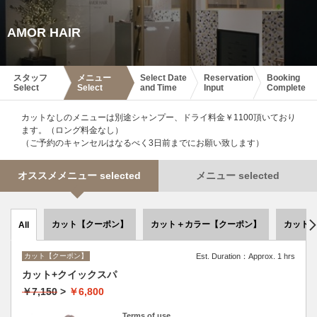
AMOR HAIR
スタッフ
メニュー
Select Date
Reservation
Booking
Select
Select
and Time
Input
Complete
カットなしのメニューは別途シャンプー、ドライ料金￥1100頂いており
ます。（ロング料金なし）
（ご予約のキャンセルはなるべく3日前までにお願い致します）
オススメメニュー selected
メニュー selected
カット【クーポン】
カット＋カラー【クーポン】
カット
All
カット【クーポン】
Est. Duration：Approx. 1 hrs
カット+クイックスパ
￥7,150
>
￥6,800
Terms of use