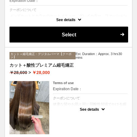
Expiration Date：
クーポンについて
メンズカットとカラーのセットメニュー。グレイカラー、ファッション
カラーどちらも可能です。シャンプー、ブロー込み。
See details
Select
Est. Duration：Approx. 3 hrs30
カット＋縮毛矯正・デジタルパーマ【クーポ
ン】
mins
カット＋酸性プレミアム縮毛矯正
￥28,600
>
￥28,000
Terms of use
Expiration Date：
クーポンについて
健康な髪やお肌と同じ弱酸性領域でかける縮
毛矯正☆髪を瘦せさせることなく、気になる
See details
癖をナチュラルに伸ばせるスペシャルな縮毛
矯正です☆高濃度中間トリートメント付き
(※通常の縮毛矯正よりプラス30分ほど時間
がかかります)