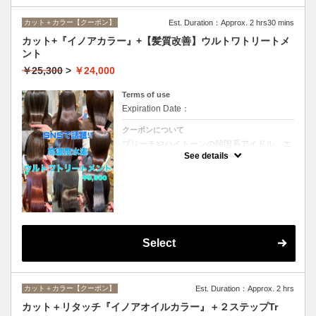
カット＋カラー【クーポン】
Est. Duration：Approx. 2 hrs30 mins
カット+『イノアカラー』+【髪質改善】ウルトワトリートメ
ント
￥25,300
>
￥24,000
Terms of use
Expiration Date：
クーポンについて
ブリーチやハイトーンの韓国系アイドル、エ
イジング毛にお悩みの美魔女も夢中！全ての
See details
世代、髪質、メニューに対応できる髪質改善
トリートメントです☆
Select
カット＋カラー【クーポン】
Est. Duration：Approx. 2 hrs
カット＋リタッチ『イノアオイルカラー』＋２ステップTr