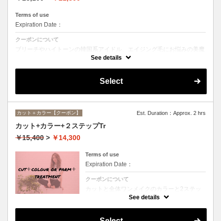
Terms of use
Expiration Date：
クーポンについて
ブリーチやハイトーンの韓国系アイドル、エイジング毛にお悩みの美魔
女も夢中！全ての世代、髪質、メニューに対応できる髪質改善トリート
See details
メントです☆
Select
カット＋カラー【クーポン】
Est. Duration：Approx. 2 hrs
カット+カラー+２ステップTr
￥15,400
>
￥14,300
Terms of use
Expiration Date：
クーポンについて
カットと全体ワンメイクのカラーと2ステッ
プトリートメントのお得メニュー。デザイン
See details
や髪の状態によってお薬を塗り分けます。シ
ャンプー、ブロー込、ロング料金なし
Select