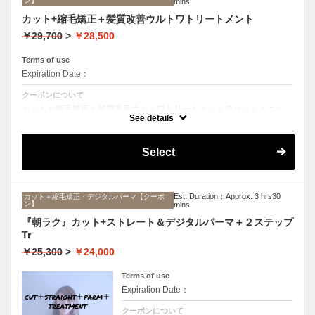
ン】
mins
カット+縮毛矯正＋髪質改善ウルトワトリートメント
￥29,700
>
￥28,500
Terms of use
Expiration Date：
クーポンについて
カットと縮毛矯正と髪質改善ウルトワトリートメントのセットメニュ
ー。髪質や状態に合わせて薬剤選定致します。ロング料金なし
See details
Select
Est. Duration：Approx. 3 hrs30
カット＋縮毛矯正・デジタルパーマ【クーポ
ン】
mins
『朝ラク』カット+ストレート＆デジタルパーマ＋２ステップ
Tr
￥25,300
>
￥24,000
Terms of use
Expiration Date：
クーポンについて