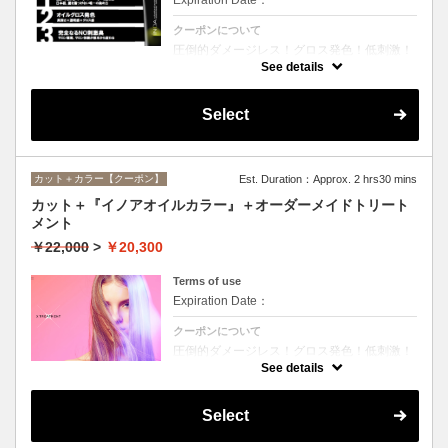
クーポンについて
圧倒的ダメージレス！グロス発色！低刺激！
匂いも残らない！全く新しい処方のイノアオ
See details
イルカラーのセットメニュー☆シャンプー、
ブロー込み。※リタッチカラーの場合は
￥14600となります。
Select
カット＋カラー【クーポン】
Est. Duration：Approx. 2 hrs30 mins
カット＋『イノアオイルカラー』＋オーダーメイドトリート
メント
￥22,000
>
￥20,300
Terms of use
Expiration Date：
クーポンについて
圧倒的ダメージレス！グロス発色！低刺激！
匂いも残らない！全く新しい処方のイノアオ
See details
イルカラーのセットメニュー☆シャンプー、
ブロー込み。※リタッチカラーの場合は
￥18100となります。
Select