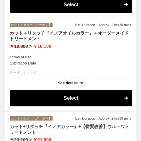
Select
カット＋カラー【クーポン】
Est. Duration：Approx. 2 hrs30 mins
カット＋リタッチ『イノアオイルカラー』＋オーダーメイド
トリートメント
￥19,800
>
￥18,100
Terms of use
Expiration Date：
クーポンについて
圧倒的ダメージレス！グロス発色！低刺激！匂いも残らない！全く新し
い処方のイノアオイルカラーのセットメニュー☆
See details
Select
カット＋カラー【クーポン】
Est. Duration：Approx. 2 hrs30 mins
カット+リタッチ『イノアカラー』+【髪質改善】ウルトワト
リートメント
￥23,100
>
￥21,800