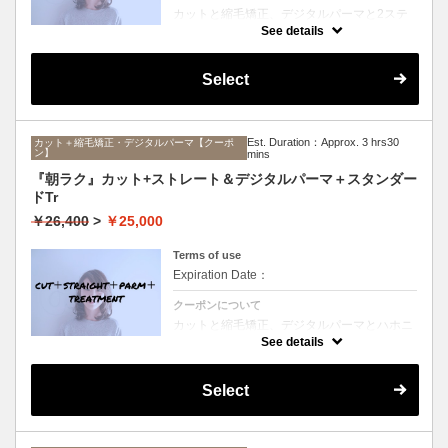
カットと縮毛矯正、デジタルパーマと2ステ
ップTrのセットメニュー。ボリュームは抑え
See details
て毛先はふんわりパーマ♪毎日のスタイリン
グを楽にしたい方にオススメ☆ロング料金な
し。
Select
Est. Duration：Approx. 3 hrs30
カット＋縮毛矯正・デジタルパーマ【クーポ
ン】
mins
『朝ラク』カット+ストレート＆デジタルパーマ＋スタンダー
ドTr
￥26,400
>
￥25,000
Terms of use
Expiration Date：
クーポンについて
カットと縮毛矯正、デジタルパーマとハホニ
コTrのセットメニュー。ボリュームは抑えて
See details
毛先はふんわりパーマ♪毎日のスタイリング
を楽にしたい方にオススメ☆ロング料金な
し。
Select