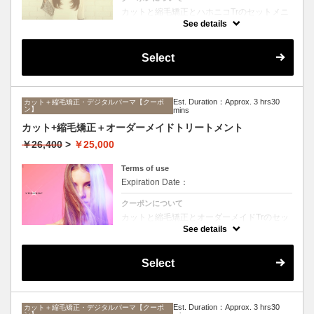
カットと縮毛矯正とハホニコTrのセットメニ
ュー。髪質や状態に合わせて薬剤選定致しま
See details
す。ロング料金なし
Select
Est. Duration：Approx. 3 hrs30
カット＋縮毛矯正・デジタルパーマ【クーポ
ン】
mins
カット+縮毛矯正＋オーダーメイドトリートメント
￥26,400
>
￥25,000
Terms of use
Expiration Date：
クーポンについて
カットと縮毛矯正とオーダーメイドTrのセッ
トメニュー。髪質や状態に合わせて薬剤選定
See details
致します。ロング料金なし
Select
Est. Duration：Approx. 3 hrs30
カット＋縮毛矯正・デジタルパーマ【クーポ