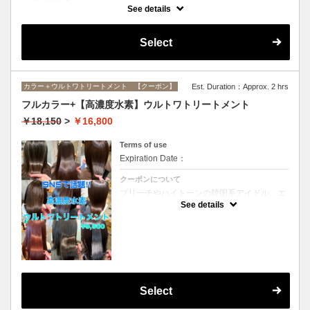
インナーカラーに必要なブリーチ、全体カラー、ブリーチ部分のオンカ
See details
ラーがすべてセットになったメニューです。(ブリーチは1回になりま
す）
Select
カラー＋ウルトワトリートメント 【クーポン】
Est. Duration：Approx. 2 hrs
フルカラー+【高濃度水素】ウルトワトリートメント
￥18,150
>
￥16,800
Terms of use
Expiration Date：
クーポンについて
ブリーチやハイトーンの韓国系アイドル、エ
イジング毛にお悩みの美魔女も夢中！全ての
See details
世代、髪質、メニューに対応できる髪質改善
トリートメントです☆リタッチの場合
￥15300
Select