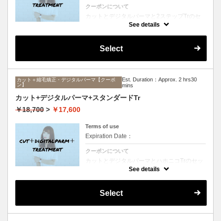
クーポンについて
カットとデジタルパーマと2ステップTrのセ
ットメニュー。毛先ワンカールからふんわり
See details
ルーズなカールまで大きめしっかりカール♪
シャンプー、ブロー込み。
Select
Est. Duration：Approx. 2 hrs30
カット＋縮毛矯正・デジタルパーマ【クーポ
ン】
mins
カット+デジタルパーマ+スタンダードTr
￥18,700
>
￥17,600
Terms of use
Expiration Date：
クーポンについて
カットとデジタルパーマとハホニコTrのセッ
トメニュー。毛先ワンカールからふんわりル
See details
ーズなカールまで大きめしっかりカール♪シ
ャンプー、ブロー込み。
Select