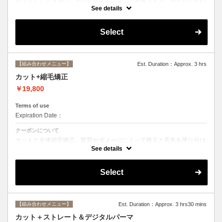
りルーズなカールまで大きめしっかりカール♪シャンプー・ブロー込
See details
み。
Select
【組み合わせメニュー】
Est. Duration：Approx. 3 hrs
カット+縮毛矯正
￥19,800
Terms of use
Expiration Date：
クーポンについて
カットと全体縮毛矯正。髪質やダメージによって根元と毛先を塗り分け
ます。シャンプー、ブロー込み。必要に応じて前処理トリートメント無
See details
料。
Select
【組み合わせメニュー】
Est. Duration：Approx. 3 hrs30 mins
カット＋ストレート＆デジタルパーマ