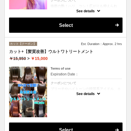
クーポンについて
抜群の艶！ハリ、コシ！広がりも抑えられ
る！どんなに傷んだ髪も、鮮やかなハイトー
See details
ンカラーも、極上美しい髪へ☆
Select
カット【クーポン】
Est. Duration：Approx. 2 hrs
カット+【髪質改善】ウルトワトリートメント
￥15,950
>
￥15,000
Terms of use
Expiration Date：
クーポンについて
ブリーチやハイトーンの韓国系アイドル、エ
イジング毛にお悩みの美魔女も夢中！全ての
See details
世代、髪質、メニューに対応できる髪質改善
トリートメントです☆
Select