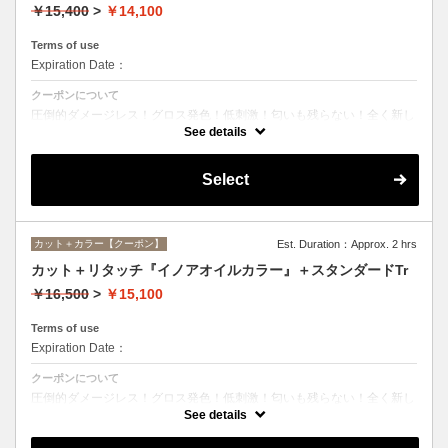
￥15,400
>
￥14,100
Terms of use
Expiration Date：
クーポンについて
圧倒的ダメージレス！グロス発色！低刺激！匂いも残らない！全く新し
い処方のイノアオイルカラーのセットメニュー☆シャンプー、ブロー込
See details
み。
Select
カット＋カラー【クーポン】
Est. Duration：Approx. 2 hrs
カット＋リタッチ『イノアオイルカラー』＋スタンダードTr
￥16,500
>
￥15,100
Terms of use
Expiration Date：
クーポンについて
圧倒的ダメージレス！グロス発色！低刺激！匂いも残らない！全く新し
い処方のイノアオイルカラーのセットメニュー☆シャンプー、ブロー込
See details
み。