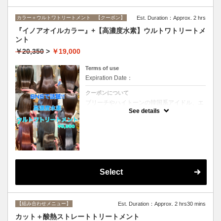
カラー＋ウルトワトリートメント 【クーポン】
Est. Duration：Approx. 2 hrs
『イノアオイルカラー』+【高濃度水素】ウルトワトリートメ
ント
￥20,350
>
￥19,000
Terms of use
Expiration Date：
クーポンについて
ブリーチやハイトーンの韓国系アイドル、エ
イジング毛にお悩みの美魔女も夢中！全ての
See details
世代、髪質、メニューに対応できる髪質改善
トリートメントです☆リタッチの場合
￥16800
Select
【組み合わせメニュー】
Est. Duration：Approx. 2 hrs30 mins
カット＋酸熱ストレートトリートメント