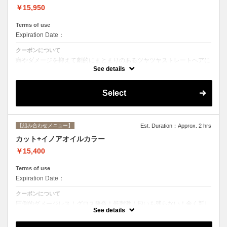
￥15,950
Terms of use
Expiration Date：
クーポンについて
癖やダメージを抑えて劇的にまとまりのあるツヤツヤストレートヘアに
☆ストレートで痛んだ髪のメンテナンスにも最適。シャンプー、ブロー
See details
込み。
Select
【組み合わせメニュー】
Est. Duration：Approx. 2 hrs
カット+イノアオイルカラー
￥15,400
Terms of use
Expiration Date：
クーポンについて
圧倒的ダメージレス！グロス発色！低刺激！匂いも残らない！全く新し
い処方のイノアオイルカラーのセットメニュー☆
See details