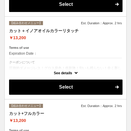
Select
【組み合わせメニュー】
Est. Duration：Approx. 2 hrs
カット＋イノアオイルカラーリタッチ
￥13,200
Terms of use
Expiration Date：
クーポンについて
圧倒的ダメージレス！グロス発色！低刺激！匂いも残らない！全く新し
い処方のイノアオイルカラーのセットメニュー☆ ※根元２ｃｍまでの
See details
カラーとなります。
Select
【組み合わせメニュー】
Est. Duration：Approx. 2 hrs
カット+フルカラー
￥13,200
Terms of use