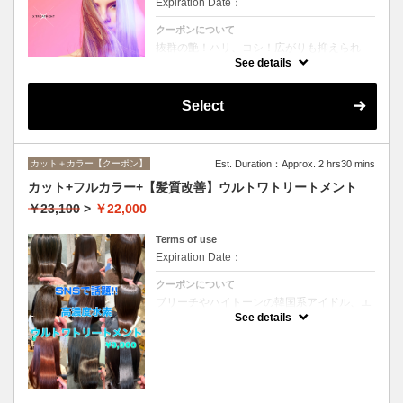
Expiration Date：
クーポンについて
抜群の艶！ハリ、コシ！広がりも抑えられ
る！どんなに傷んだ髪も、鮮やかなハイトー
See details
ンカラーも、極上美しい髪へ☆
Select
カット＋カラー【クーポン】
Est. Duration：Approx. 2 hrs30 mins
カット+フルカラー+【髪質改善】ウルトワトリートメント
￥23,100
>
￥22,000
Terms of use
Expiration Date：
クーポンについて
ブリーチやハイトーンの韓国系アイドル、エ
イジング毛にお悩みの美魔女も夢中！全ての
See details
世代、髪質、メニューに対応できる髪質改善
トリートメントです☆リタッチの場合
￥20000