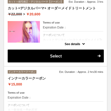
カット＋縮毛矯正・デジタルパーマ【クーポン】
Est. Duration：Approx. 3 hrs
カット+デジタルパーマ+ オーダーメイドトリートメント
￥22,000
>
￥20,600
Terms of use
Expiration Date：
クーポンについて
カットとデジタルパーマとオーダーメイドTr
のセットメニュー。抜群の艶！ハリ、コシ！
See details
広がりも抑えられる！どんなに傷んだ髪も、
鮮やかなハイトーンカラーも、極上美しい髪
へ☆☆シャンプー、ブロー込み。
Select
インナーカラークーポン
Est. Duration：Approx. 2 hrs30 mins
インナーカラークーポン
￥15,000
Terms of use
Expiration Date：
クーポンについて
※ご新規様ご予約不可