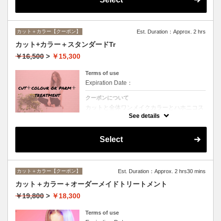
カット＋カラー【クーポン】
Est. Duration：Approx. 2 hrs
カット+カラー＋スタンダードTr
￥16,500
>
￥15,300
Terms of use
Expiration Date：
クーポンについて
カットと全体ワンメイクカラーとハホニコス
ペシャルトリートメントのオススメメニュー
See details
♪デザインや髪の状態によってお薬を塗り分
けます。シャンプー、ブロー込み。ロング料
金なし。
Select
カット＋カラー【クーポン】
Est. Duration：Approx. 2 hrs30 mins
カット＋カラー＋オーダーメイドトリートメント
￥19,800
>
￥18,300
Terms of use