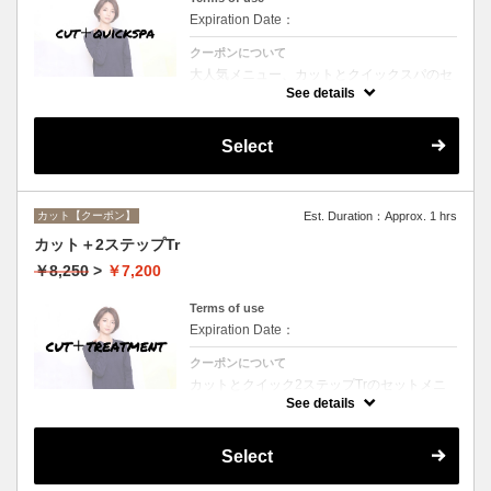
Expiration Date：
クーポンについて
大人気メニュー、カットとクイックスパのセ
ットメニュー。本場バリ式クイックスパで頭
See details
皮の洗浄＆保湿☆シャンプー、ブロー込み。
Select
カット【クーポン】
Est. Duration：Approx. 1 hrs
カット＋2ステップTr
￥8,250
>
￥7,200
Terms of use
Expiration Date：
クーポンについて
カットとクイック2ステップTrのセットメニ
ュー☆シャンプー、ブロー付。ロング料金な
See details
し。
Select