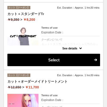
カット【クーポン】
Est. Duration：Approx. 1 hrs30 mins
カット＋スタンダードTr
￥9,350
>
￥8,200
Terms of use
Expiration Date：
クーポンについて
カットと大人気ハホニコスペシャルTrのセッ
トメニュー☆シャンプー、ブロー付。ロング
See details
料金なし。
Select
カット【クーポン】
Est. Duration：Approx. 1 hrs30 mins
カット＋オーダーメイドトリートメント
￥12,650
>
￥11,700
Terms of use
Expiration Date：