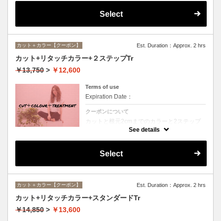
Select
カット＋カラー【クーポン】
Est. Duration：Approx. 2 hrs
カット+リタッチカラー+２ステップTr
￥13,750
>
￥12,600
Terms of use
Expiration Date：
クーポンについて
カットと根元2cmまでのカラーと2ステップ
トリートメントのセットメニュー。シャンプ
See details
ー・ブロー込。ロング料金なし。
Select
カット＋カラー【クーポン】
Est. Duration：Approx. 2 hrs
カット+リタッチカラー+スタンダードTr
￥14,850
>
￥13,600