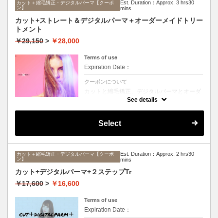
Est. Duration：Approx. 3 hrs30
カット＋縮毛矯正・デジタルパーマ【クーポ
ン】
mins
カット+ストレート＆デジタルパーマ＋オーダーメイドトリー
トメント
￥29,150
>
￥28,000
Terms of use
Expiration Date：
クーポンについて
カットと縮毛矯正、デジタルパーマとオーダ
ーメイドTrのセットメニュー。ボリュームは
See details
抑えて毛先はふんわりパーマ♪毎日のスタイ
リングを楽にしたい方に☆ロング料金なし。
Select
Est. Duration：Approx. 2 hrs30
カット＋縮毛矯正・デジタルパーマ【クーポ
ン】
mins
カット+デジタルパーマ+２ステップTr
￥17,600
>
￥16,600
Terms of use
Expiration Date：