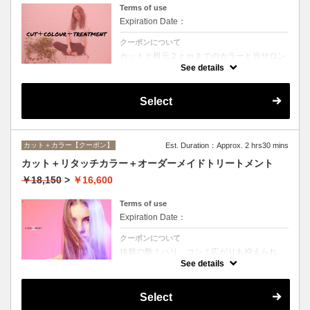
Terms of use
Expiration Date：
クーポンについて
カットと根元２ｃｍまでのカラーと当サロン
オススメ、スペシャルトリートメントのセッ
See details
トメニュー。シャンプー、ブロー込み。
Select
カット＋カラー【クーポン】
Est. Duration：Approx. 2 hrs30 mins
カット＋リタッチカラー＋オーダーメイドトリートメント
￥18,150
>
￥16,600
Terms of use
Expiration Date：
クーポンについて
抜群の艶！ハリ、コシ！広がりも抑えられ
る！どんなに傷んだ髪も、鮮やかなハイトー
See details
ンカラーも、極上美しい髪へ☆
Select