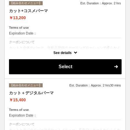
【組み合わせメニュー】
Est. Duration：Approx. 2 hrs
カット+コスメパーマ
￥13,200
Terms of use
Expiration Date：
クーポンについて
カットと全体のパーマ。化粧品登録のカーリングローションで柔らかく
動きのあるスタイルからしっかりウェーブまで☆シャンプー、ブロー込
See details
み。
Select
【組み合わせメニュー】
Est. Duration：Approx. 2 hrs30 mins
カット＋デジタルパーマ
￥15,400
Terms of use
Expiration Date：
クーポンについて
カットとデジタルパーマのセットメニュー。毛先ワンカールからふんわ