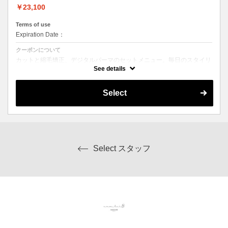
￥23,100
Terms of use
Expiration Date：
クーポンについて
カットと縮毛矯正、デジタルパーマのセットメニュー。毎日のスタイリ
ングを楽にしたい方にオススメ☆ シャンプー、ブロー込み。ロング料
See details
金なし。
Select
Select スタッフ