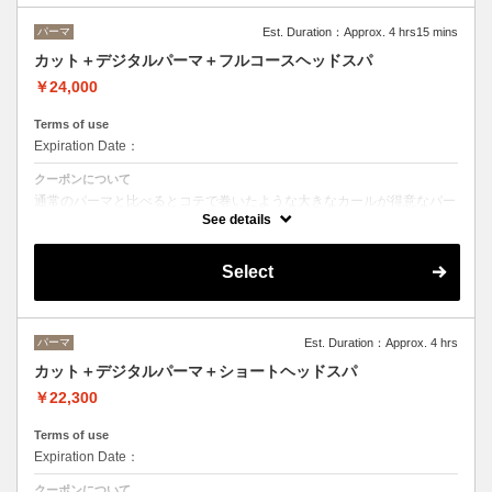
髪質別集中トリートメント→22900
パーマ
Est. Duration：Approx. 4 hrs15 mins
当日ご相談の上、ご選択頂けます。
カット＋デジタルパーマ＋フルコースヘッドスパ
￥24,000
Terms of use
Expiration Date：
クーポンについて
通常のパーマと比べるとコテで巻いたような大きなカールが得意なパー
マです。
See details
バーっと乾かすだけでパーマがしっかり出るのでお手入れも楽になりま
す。
（ショートカットの方は通常のパーマがおすすめです）
Select
ヘッドスパはオーガニックヘアケアブランドの「ルネフルトレール」を
使ったoone が自信を持っておすすめするヘッドスパです。
ヘッドスパの施術時間は４５分です。
パーマ
Est. Duration：Approx. 4 hrs
カット＋デジタルパーマ＋ショートヘッドスパ
￥22,300
Terms of use
Expiration Date：
クーポンについて