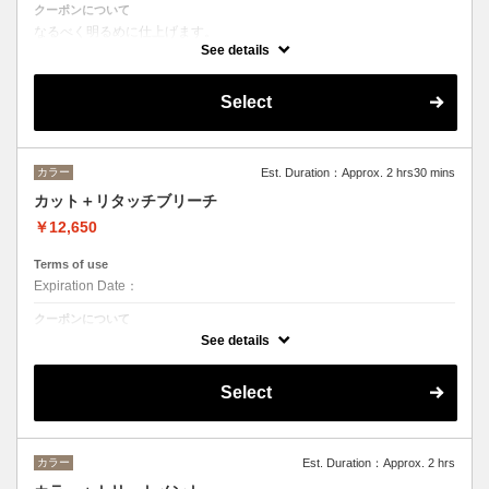
クーポンについて
なるべく明るめに仕上げます。
状態によって白まで持って行けることもありますが白までいけないこと
See details
もあります。
ムラサキシャンプーで仕上げます。
ご相談下さい。
Select
カット¥5500
ブリーチ¥7150×2
カラー
Est. Duration：Approx. 2 hrs30 mins
カット＋リタッチブリーチ
￥12,650
Terms of use
Expiration Date：
クーポンについて
何度かプリーチを繰り返している方むけです。
See details
Select
カラー
Est. Duration：Approx. 2 hrs