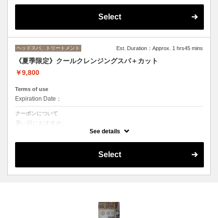
トリートメントの種類によって料金が異なります。
Select
クイックトリートメント→¥10450
髪質別集中トリートメント¥11550
当日ご相談の上、ご選択頂けます。
ヘッドスパ、トリートメント
Est. Duration：Approx. 1 hrs45 mins
《夏季限定》クールクレンジングスパ＋カット
￥9,800
Terms of use
Expiration Date：
クーポンについて
暑い日におすすめ。
クールスパで涼んでいただいた後にカットをしていきます。
See details
1.クリーム状のクールシャンプーで頭皮と髪をクレンジング。
2.クリームを洗い流した後クールシャンプーでしっかりシャンプー
Select
3.保湿の頭皮用トリートメントでマッサージ。血行を促進し頭皮と髪を
潤いある状態に仕上げます。