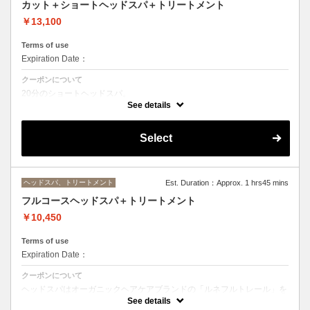
カット＋ショートヘッドスパ＋トリートメント
￥13,100
Terms of use
Expiration Date：
クーポンについて
20分のショートヘッドスパ。
See details
トリートメントの種類によって料金が異なります。
クイックトリートメント→¥13100
髪質別集中トリートメント→¥14200
Select
当日ご相談の上、ご選択頂けます。
ヘッドスパ、トリートメント
Est. Duration：Approx. 1 hrs45 mins
フルコースヘッドスパ＋トリートメント
￥10,450
Terms of use
Expiration Date：
クーポンについて
ヘッドスパはオーガニックヘアケアブランドの「ルネフルトレール」を
使ったoone が自信を持っておすすめするヘッドスパです。
See details
ヘッドスパの施術時間は４５分です。