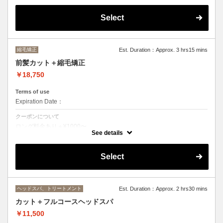
Select
縮毛矯正
Est. Duration：Approx. 3 hrs15 mins
前髪カット＋縮毛矯正
￥18,750
Terms of use
Expiration Date：
クーポンについて
ロング料金あり＋¥1000〜
シャンプー、ブロー込
See details
Select
ヘッドスパ、トリートメント
Est. Duration：Approx. 2 hrs30 mins
カット＋フルコースヘッドスパ
￥11,500