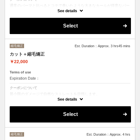
通常のパーマと比べるとコテで巻いたような大きなカールが得意なパー
マです。
See details
バーっと乾かすだけでパーマがしっかり出るのでお手入れも楽になりま
す。
（ショートカットの方は通常のパーマがおすすめです）
Select
ヘッドスパは２０分のショートヘッドスパです。
縮毛矯正
Est. Duration：Approx. 3 hrs45 mins
カット＋縮毛矯正
￥22,000
Terms of use
Expiration Date：
クーポンについて
最小限のダメージで自然なストレートを目指します。
See details
カット&縮毛矯正22000（6ヶ月以内のリタッチ）
カット&縮毛矯正24000（前回の縮毛矯正が6ヶ月以上前で1年以下の場
Select
合
カット&縮毛矯正25000〜（前回の縮毛矯正が1年以上前の場合）
縮毛矯正
Est. Duration：Approx. 4 hrs