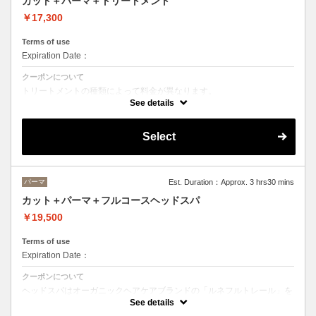
カット＋パーマ＋トリートメント
￥17,300
Terms of use
Expiration Date：
クーポンについて
トリートメントの種類によって料金が異なります。
クイックトリートメント→17300
See details
髪質別集中トリートメント→18400
当日ご相談の上、ご選択頂けます。
Select
パーマ
Est. Duration：Approx. 3 hrs30 mins
カット＋パーマ＋フルコースヘッドスパ
￥19,500
Terms of use
Expiration Date：
クーポンについて
ヘッドスパはオーガニックヘアケアブランドの「ルネフルトレール」を
使ったoone が自信を持っておすすめするヘッドスパです。
See details
ヘッドスパの施術時間は４５分です。