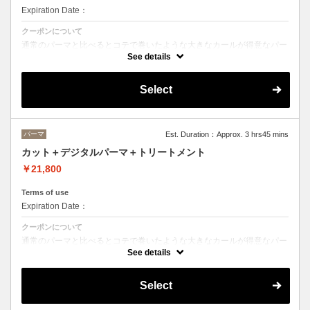
Expiration Date：
クーポンについて
通常のパーマと比べるとコテで巻いたような大きなカールが得意なパー
マです。
See details
バーっと乾かすだけでパーマがしっかり出るのでお手入れも楽になりま
す。
（ショートカットの方は通常のパーマがおすすめです）
Select
パーマ
Est. Duration：Approx. 3 hrs45 mins
カット＋デジタルパーマ＋トリートメント
￥21,800
Terms of use
Expiration Date：
クーポンについて
通常のパーマと比べるとコテで巻いたような大きなカールが得意なパー
マです。
See details
バーっと乾かすだけでパーマがしっかり出るのでお手入れも楽になりま
す。
（ショートカットの方は通常のパーマがおすすめです）
Select
トリートメントの種類によって料金が異なります。
クイックトリートメント→21800