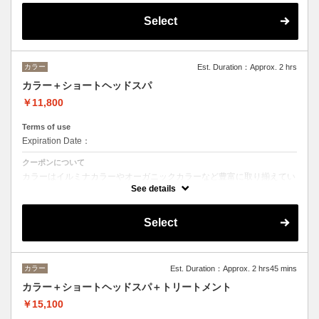
※フルカラーの場合プラス¥1100
※ロング料金有りプラス¥1100
Select
ヘッドスパはオーガニックヘアケアブランドの「ルネフルトレール」を
使ったoone が自信を持っておすすめするヘッドスパです。
ヘッドスパの施術時間は４５分です。
カラー
Est. Duration：Approx. 2 hrs
カラー＋ショートヘッドスパ
￥11,800
Terms of use
Expiration Date：
クーポンについて
カラーはイルミナカラーやオーガニックカラーなど豊富に取り揃えてい
ます。
See details
デザインによってベストな選択をさせて頂きます。
※フルカラーの場合プラス¥1100
Select
※ロング料金有りプラス¥1100
ヘッドスパは２０分のショートヘッドスパ
カラー
Est. Duration：Approx. 2 hrs45 mins
カラー＋ショートヘッドスパ＋トリートメント
￥15,100