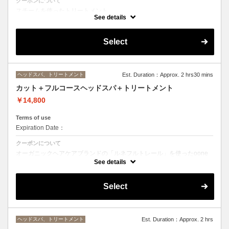
クーポンについて
スチームを使ったトリートメント。
シャンプー台でリラックスして頂いた状態で施術していきます。
See details
Select
ヘッドスパ、トリートメント
Est. Duration：Approx. 2 hrs30 mins
カット＋フルコースヘッドスパ＋トリートメント
￥14,800
Terms of use
Expiration Date：
クーポンについて
オーガニックヘアケアブランドの「ルネフルトレール」を使ったoone
が自信を持っておすすめするヘッドスパです。
See details
スパヘッドスパの施術時間は４５分になります。
トリートメントの種類によって料金が異なります。
Select
クイックトリートメント→¥14300
髪質別集中トリートメント→¥15400
当日ご相談の上、ご選択頂けます。
ヘッドスパ、トリートメント
Est. Duration：Approx. 2 hrs