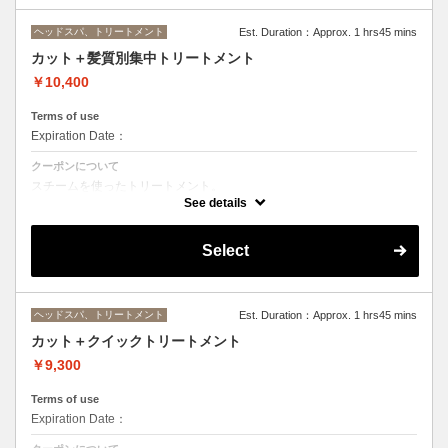
ヘッドスパ、トリートメント
Est. Duration：Approx. 1 hrs45 mins
カット＋髪質別集中トリートメント
￥10,400
Terms of use
Expiration Date：
クーポンについて
スチームを使ったトリートメント。
髪質によりトリートメントを使い分け補修していきます。
See details
シャンプー台でリラックスして頂いた状態で施術していきます。
Select
ヘッドスパ、トリートメント
Est. Duration：Approx. 1 hrs45 mins
カット＋クイックトリートメント
￥9,300
Terms of use
Expiration Date：