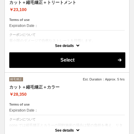
カット＋縮毛矯正＋トリートメント
￥23,100
Terms of use
Expiration Date：
クーポンについて
最小限のダメージで自然なストレートを目指します。
See details
トリートメントの種類によって料金が異なります。
クイックトリートメント→¥23100
髪質別集中トリートメント→￥24200
Select
当日ご相談の上、ご選択頂けます。
縮毛矯正
Est. Duration：Approx. 5 hrs
カット＋縮毛矯正＋カラー
￥28,350
Terms of use
Expiration Date：
クーポンについて
oone では縮毛矯正とカラーの同時施術の場合は髪の負担を考え、リタ
ッチのみのカラーを推奨させて頂いております。
See details
当日ご相談しましょう。