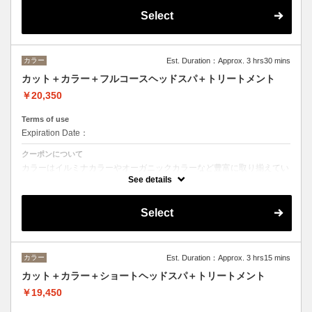
※フルカラーの場合プラス¥1100
Select
※ロング料金有りプラス¥1100
ヘッドスパは２０分のショートヘッドスパ
カラー
Est. Duration：Approx. 3 hrs30 mins
カット＋カラー＋フルコースヘッドスパ＋トリートメント
￥20,350
Terms of use
Expiration Date：
クーポンについて
カラーはイルミナカラーやオーガニックカラーなど豊富に取り揃えてい
ます。
See details
デザインによってベストな選択をさせて頂きます。
※フルカラーの場合プラス¥1100
Select
※ロング料金有りプラス¥1100
ヘッドスパはオーガニックヘアケアブランドの「ルネフルトレール」を
使ったoone が自信を持っておすすめするヘッドスパです。
ヘッドスパの施術時間は４５分です。
カラー
Est. Duration：Approx. 3 hrs15 mins
トリートメントの種類によって料金が異なります。
カット＋カラー＋ショートヘッドスパ＋トリートメント
クイックトリートメント→20350
髪質別集中トリートメント→21450
￥19,450
当日ご相談の上、ご選択頂けます。