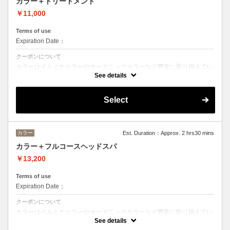
カラー＋トリートメント
￥11,000
Terms of use
Expiration Date：
クーポンについて
カラーはイルミナカラーやオーガニックカラーなど豊富に取り揃えてい
ます。
See details
デザインによってベストな選択をさせて頂きます。
※フルカラーの場合プラス¥1100
Select
※ロング料金有りプラス¥1100
トリートメントの種類によって料金が異なります。
クイックトリートメント→¥11000
髪質別集中トリートメント→￥12100
カラー
Est. Duration：Approx. 2 hrs30 mins
当日ご相談の上、ご選択頂けます。
カラー＋フルコースヘッドスパ
￥13,200
Terms of use
Expiration Date：
クーポンについて
カラーはイルミナカラーやオーガニックカラーなど豊富に取り揃えてい
ます。
See details
デザインによってベストな選択をさせて頂きます。