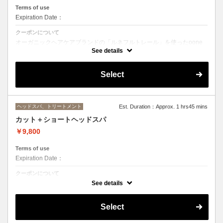
Terms of use
Expiration Date：
クーポンについて
オーガニックヘアケアブランドの「ルネフルトレール」を使ったoone
が自信を持っておすすめするヘッドスパです。
See details
ヘッドスパの施術時間は４５分になります。
Select
ヘッドスパ、トリートメント
Est. Duration：Approx. 1 hrs45 mins
カット＋ショートヘッドスパ
￥9,800
Terms of use
Expiration Date：
クーポンについて
２０分のショートヘッドスパ
See details
Select