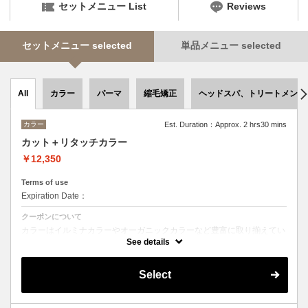
セットメニュー List
Reviews
セットメニュー selected
単品メニュー selected
カラー
パーマ
縮毛矯正
ヘッドスパ、トリートメント
All
カラー
Est. Duration：Approx. 2 hrs30 mins
カット＋リタッチカラー
￥12,350
Terms of use
Expiration Date：
クーポンについて
カラーはイルミナカラーやオーガニックカラーなど豊富に取り揃えてい
ます。
See details
デザインによってベストな選択をさせて頂きます。
Select