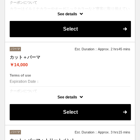
クーポンについて
カラーはイルミナカラーやオーガニックカラーなど豊富に取り揃えてい
ます。
See details
デザインによってベストな選択をさせて頂きます。
※フルカラーの場合プラス¥1100 ※ロング料金有りプラス¥1100
トリートメントの種類によって料金が異なります。
Select
クイックトリートメント→¥11000〜
髪質別集中トリートメント→￥12100〜
当日ご相談の上、ご選択頂けます。
パーマ
Est. Duration：Approx. 2 hrs45 mins
カット＋パーマ
￥14,000
Terms of use
Expiration Date：
クーポンについて
カットとパーマ。
See details
Select
パーマ
Est. Duration：Approx. 3 hrs15 mins