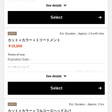
カットとマニキュア。
See details
ロング料金あり＋¥1100
Select
カラー
Est. Duration：Approx. 2 hrs45 mins
カット＋カラー＋トリートメント
￥15,650
Terms of use
Expiration Date：
クーポンについて
カラーはイルミナカラーやオーガニックカラーなど豊富に取り揃えてい
ます。
See details
デザインによってベストな選択をさせて頂きます。
※フルカラーの場合プラス¥1100
※ロング料金有りプラス¥1100
Select
トリートメントの種類によって料金が異なります。
クイックトリートメント→¥14850
髪質別集中トリートメント→¥15950
カラー
Est. Duration：Approx. 3 hrs
当日ご相談の上、ご選択頂けます。
カット＋カラー＋フルコースヘッドスパ