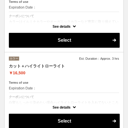
Terms of use
Expiration Date：
クーポンについて
カラーはイルミナカラーやオーガニックカラーなど豊富に取り揃えてい
ます。 デザインによってご相談しながらベストな選択をさせて頂きま
See details
す。
※フルカラーの場合プラス¥1100
※ロング料金有りプラス¥1100
Select
ヘットスパは、20分のショートヘッドスパ。
トリートメントの種類によって料金が異なります。
クイックトリートメント→¥19450
髪質別集中トリートメント→¥20550
カラー
Est. Duration：Approx. 3 hrs
カット＋ハイライトローライト
当日ご相談の上、ご選択頂けます。
￥16,500
Terms of use
Expiration Date：
クーポンについて
白髪もしっかり染めたい場合ハイライトローライトを入れてないところ
を染めていく場合もございます。
See details
その場合プラス2200円から5500円程度になります。
ハイライトローライトの入れる量によって変動しますのでご相談下さ
い。
Select