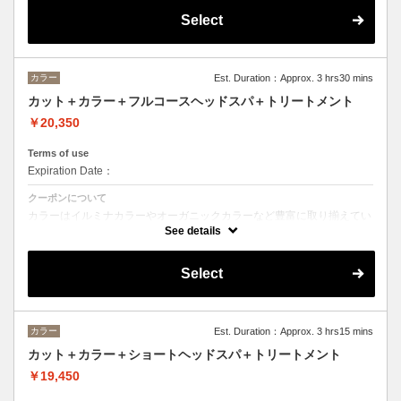
※フルカラーの場合プラス¥1100
Select
※ロング料金有りプラス¥1100
ヘッドスパは２０分のショートヘッドスパ
カラー
Est. Duration：Approx. 3 hrs30 mins
カット＋カラー＋フルコースヘッドスパ＋トリートメント
￥20,350
Terms of use
Expiration Date：
クーポンについて
カラーはイルミナカラーやオーガニックカラーなど豊富に取り揃えてい
ます。
See details
デザインによってベストな選択をさせて頂きます。
※フルカラーの場合プラス¥1100
Select
※ロング料金有りプラス¥1100
ヘッドスパはオーガニックヘアケアブランドの「ルネフルトレール」を
使ったoone が自信を持っておすすめするヘッドスパです。
ヘッドスパの施術時間は４５分です。
カラー
Est. Duration：Approx. 3 hrs15 mins
トリートメントの種類によって料金が異なります。
カット＋カラー＋ショートヘッドスパ＋トリートメント
クイックトリートメント→20350
髪質別集中トリートメント→21450
￥19,450
当日ご相談の上、ご選択頂けます。