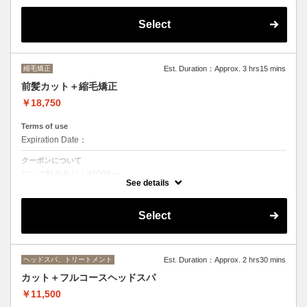
Select
縮毛矯正
Est. Duration：Approx. 3 hrs15 mins
前髪カット＋縮毛矯正
￥18,750
Terms of use
Expiration Date：
クーポンについて
ロング料金あり＋¥1000〜
シャンプー、ブロー込
See details
Select
ヘッドスパ、トリートメント
Est. Duration：Approx. 2 hrs30 mins
カット＋フルコースヘッドスパ
￥11,500