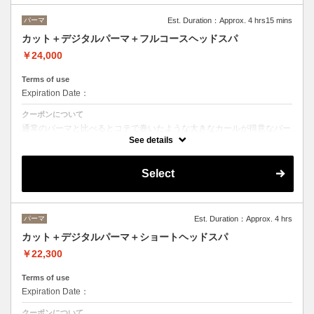
髪質別集中トリートメント→22900
パーマ
Est. Duration：Approx. 4 hrs15 mins
当日ご相談の上、ご選択頂けます。
カット＋デジタルパーマ＋フルコースヘッドスパ
￥24,000
Terms of use
Expiration Date：
クーポンについて
通常のパーマと比べるとコテで巻いたような大きなカールが得意なパー
マです。
See details
バーっと乾かすだけでパーマがしっかり出るのでお手入れも楽になりま
す。
（ショートカットの方は通常のパーマがおすすめです）
Select
ヘッドスパはオーガニックヘアケアブランドの「ルネフルトレール」を
使ったoone が自信を持っておすすめするヘッドスパです。
ヘッドスパの施術時間は４５分です。
パーマ
Est. Duration：Approx. 4 hrs
カット＋デジタルパーマ＋ショートヘッドスパ
￥22,300
Terms of use
Expiration Date：
クーポンについて