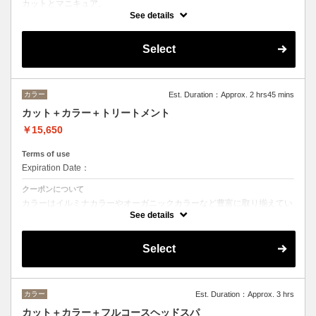
カットとマニキュア。
See details
ロング料金あり＋¥1100
Select
カラー
Est. Duration：Approx. 2 hrs45 mins
カット＋カラー＋トリートメント
￥15,650
Terms of use
Expiration Date：
クーポンについて
カラーはイルミナカラーやオーガニックカラーなど豊富に取り揃えてい
ます。
See details
デザインによってベストな選択をさせて頂きます。
※フルカラーの場合プラス¥1100
※ロング料金有りプラス¥1100
Select
トリートメントの種類によって料金が異なります。
クイックトリートメント→¥14850
髪質別集中トリートメント→¥15950
カラー
Est. Duration：Approx. 3 hrs
当日ご相談の上、ご選択頂けます。
カット＋カラー＋フルコースヘッドスパ