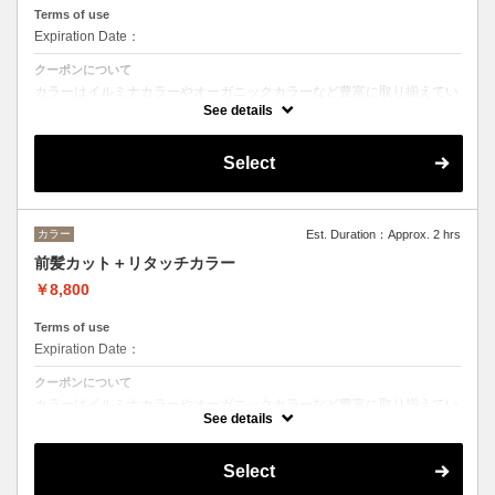
Terms of use
Expiration Date：
クーポンについて
カラーはイルミナカラーやオーガニックカラーなど豊富に取り揃えてい
ます。
See details
デザインによってベストな選択をさせて頂きます。
※フルカラーの場合プラス¥1100
※ロング料金有りプラス¥1100
Select
トリートメントの種類によって料金が異なります。
クイックトリートメント→¥15100
髪質別集中トリートメント→¥16200
ヘッドスパは２０分のショートヘッドスパ。
カラー
Est. Duration：Approx. 2 hrs
前髪カット＋リタッチカラー
当日ご相談の上、ご選択頂けます。
￥8,800
Terms of use
Expiration Date：
クーポンについて
カラーはイルミナカラーやオーガニックカラーなど豊富に取り揃えてい
ます。 デザインによってベストな選択をさせて頂きます。
See details
Select