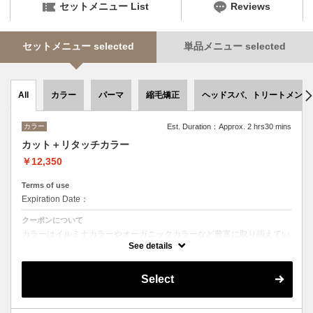
セットメニュー List
Reviews
セットメニュー selected
単品メニュー selected
カラー
パーマ
縮毛矯正
ヘッドスパ、トリートメント
All
カラー
Est. Duration：Approx. 2 hrs30 mins
カット＋リタッチカラー
￥12,350
Terms of use
Expiration Date：
クーポンについて
カラーはイルミナカラーやオーガニックカラーなど豊富に取り揃えてい
ます。
See details
デザインによってベストな選択をさせて頂きます。
Select