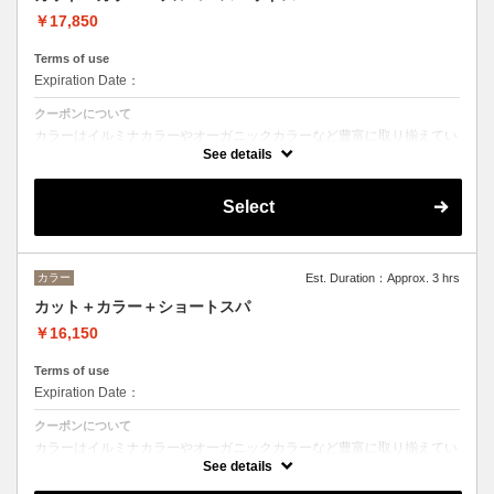
￥17,850
Terms of use
Expiration Date：
クーポンについて
カラーはイルミナカラーやオーガニックカラーなど豊富に取り揃えてい
ます。
See details
デザインによってご相談しながらベストな選択をさせて頂きます。
※フルカラーの場合プラス¥1100
Select
※ロング料金有りプラス¥1100
ヘッドスパはオーガニックヘアケアブランドの「ルネフルトレール」を
使ったoone が自信を持っておすすめするヘッドスパです。
ヘッドスパの施術時間は４５分です。
カラー
Est. Duration：Approx. 3 hrs
カット＋カラー＋ショートスパ
￥16,150
Terms of use
Expiration Date：
クーポンについて
カラーはイルミナカラーやオーガニックカラーなど豊富に取り揃えてい
ます。
See details
デザインに乗ってベストな選択をさせて頂きます。