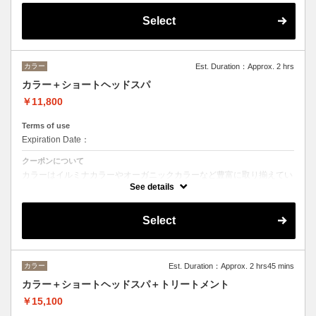
※フルカラーの場合プラス¥1100
※ロング料金有りプラス¥1100
Select
ヘッドスパはオーガニックヘアケアブランドの「ルネフルトレール」を
使ったoone が自信を持っておすすめするヘッドスパです。
ヘッドスパの施術時間は４５分です。
カラー
Est. Duration：Approx. 2 hrs
カラー＋ショートヘッドスパ
￥11,800
Terms of use
Expiration Date：
クーポンについて
カラーはイルミナカラーやオーガニックカラーなど豊富に取り揃えてい
ます。
See details
デザインによってベストな選択をさせて頂きます。
※フルカラーの場合プラス¥1100
Select
※ロング料金有りプラス¥1100
ヘッドスパは２０分のショートヘッドスパ
カラー
Est. Duration：Approx. 2 hrs45 mins
カラー＋ショートヘッドスパ＋トリートメント
￥15,100