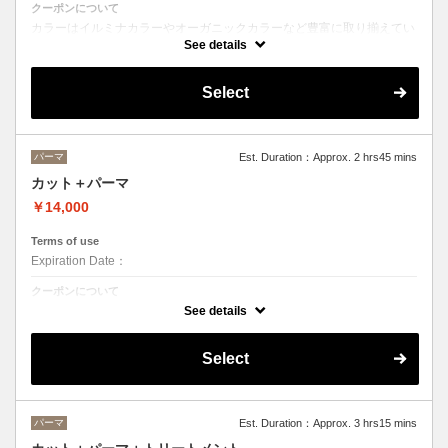
クーポンについて
カラーはイルミナカラーやオーガニックカラーなど豊富に取り揃えてい
ます。
See details
デザインによってベストな選択をさせて頂きます。
※フルカラーの場合プラス¥1100 ※ロング料金有りプラス¥1100
トリートメントの種類によって料金が異なります。
Select
クイックトリートメント→¥11000〜
髪質別集中トリートメント→￥12100〜
当日ご相談の上、ご選択頂けます。
パーマ
Est. Duration：Approx. 2 hrs45 mins
カット＋パーマ
￥14,000
Terms of use
Expiration Date：
クーポンについて
カットとパーマ。
See details
Select
パーマ
Est. Duration：Approx. 3 hrs15 mins