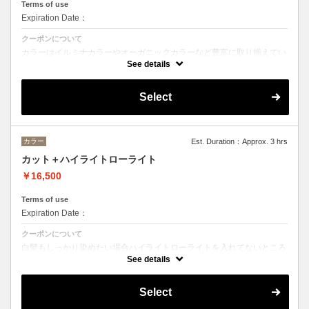
Terms of use
Expiration Date：
クーポンについて
カラーはイルミナカラーやオーガニックカラーなど豊富に取り揃えてい
ます。 デザインによってご相談しながらベストな選択をさせて頂きま
See details
す。
※フルカラーの場合プラス¥1100
※ロング料金有りプラス¥1100
Select
ヘットスパは、20分のショートヘッドスパ。
トリートメントの種類によって料金が異なります。
クイックトリートメント→¥19450
髪質別集中トリートメント→¥20550
カラー
Est. Duration：Approx. 3 hrs
カット＋ハイライトローライト
当日ご相談の上、ご選択頂けます。
￥16,500
Terms of use
Expiration Date：
クーポンについて
白髪もしっかり染めたい場合ハイライトローライトを入れてないところ
を染めていく場合もございます。
See details
その場合プラス2200円から5500円程度になります。
ハイライトローライトの入れる量によって変動しますのでご相談下さ
い。
Select