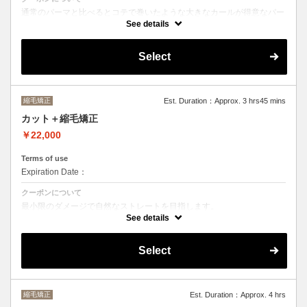
通常のパーマと比べるとコテで巻いたような大きなカールが得意なパー
マです。
See details
バーっと乾かすだけでパーマがしっかり出るのでお手入れも楽になりま
す。
（ショートカットの方は通常のパーマがおすすめです）
Select
ヘッドスパは２０分のショートヘッドスパです。
縮毛矯正
Est. Duration：Approx. 3 hrs45 mins
カット＋縮毛矯正
￥22,000
Terms of use
Expiration Date：
クーポンについて
最小限のダメージで自然なストレートを目指します。
See details
カット&縮毛矯正22000（6ヶ月以内のリタッチ）
カット&縮毛矯正24000（前回の縮毛矯正が6ヶ月以上前で1年以下の場
Select
合
カット&縮毛矯正25000〜（前回の縮毛矯正が1年以上前の場合）
縮毛矯正
Est. Duration：Approx. 4 hrs