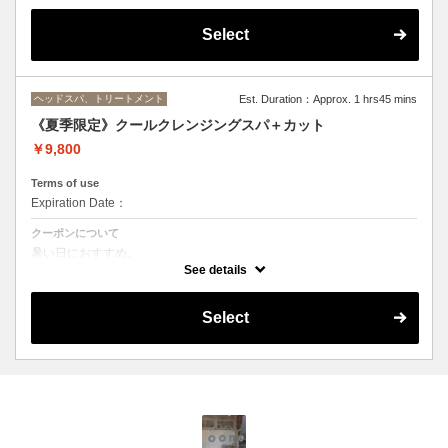
トリートメントの種類によって料金が異なります。
Select
クイックトリートメント→¥10450
髪質別集中トリートメント¥11550
当日ご相談の上、ご選択頂けます。
ヘッドスパ、トリートメント
Est. Duration：Approx. 1 hrs45 mins
《夏季限定》クールクレンジングスパ＋カット
￥9,800
Terms of use
Expiration Date：
クーポンについて
暑い日におすすめ。
クールスパで涼んでいただいた後にカットをしていきます。
See details
1.クリーム状のクールシャンプーで頭皮と髪をクレンジング。
2.クリームを洗い流した後クールシャンプーでしっかりシャンプー
Select
3.保湿の頭皮用トリートメントでマッサージ。血行を促進し頭皮と髪を
潤いある状態に仕上げます。