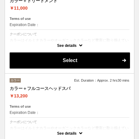
カラー＋トリートメント
￥11,000
Terms of use
Expiration Date：
クーポンについて
カラーはイルミナカラーやオーガニックカラーなど豊富に取り揃えてい
ます。
See details
デザインによってベストな選択をさせて頂きます。
※フルカラーの場合プラス¥1100
Select
※ロング料金有りプラス¥1100
トリートメントの種類によって料金が異なります。
クイックトリートメント→¥11000
髪質別集中トリートメント→￥12100
カラー
Est. Duration：Approx. 2 hrs30 mins
当日ご相談の上、ご選択頂けます。
カラー＋フルコースヘッドスパ
￥13,200
Terms of use
Expiration Date：
クーポンについて
カラーはイルミナカラーやオーガニックカラーなど豊富に取り揃えてい
ます。
See details
デザインによってベストな選択をさせて頂きます。