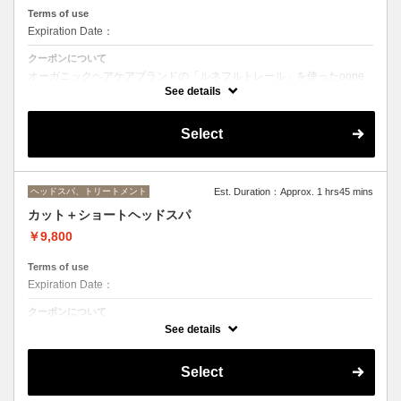
Terms of use
Expiration Date：
クーポンについて
オーガニックヘアケアブランドの「ルネフルトレール」を使ったoone
が自信を持っておすすめするヘッドスパです。
See details
ヘッドスパの施術時間は４５分になります。
Select
ヘッドスパ、トリートメント
Est. Duration：Approx. 1 hrs45 mins
カット＋ショートヘッドスパ
￥9,800
Terms of use
Expiration Date：
クーポンについて
２０分のショートヘッドスパ
See details
Select