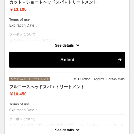
カット＋ショートヘッドスパ＋トリートメント
￥13,100
Terms of use
Expiration Date：
クーポンについて
20分のショートヘッドスパ。
See details
トリートメントの種類によって料金が異なります。
クイックトリートメント→¥13100
髪質別集中トリートメント→¥14200
Select
当日ご相談の上、ご選択頂けます。
ヘッドスパ、トリートメント
Est. Duration：Approx. 1 hrs45 mins
フルコースヘッドスパ＋トリートメント
￥10,450
Terms of use
Expiration Date：
クーポンについて
ヘッドスパはオーガニックヘアケアブランドの「ルネフルトレール」を
使ったoone が自信を持っておすすめするヘッドスパです。
See details
ヘッドスパの施術時間は４５分です。