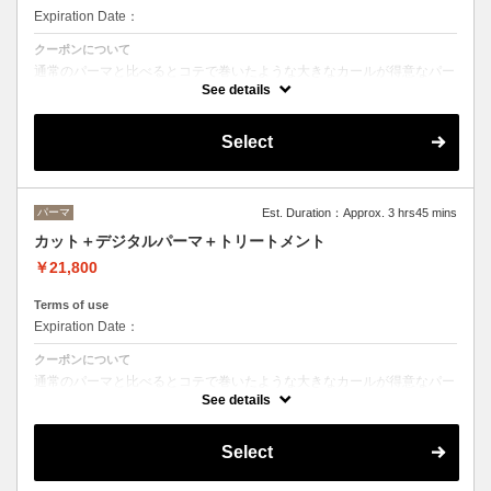
Expiration Date：
クーポンについて
通常のパーマと比べるとコテで巻いたような大きなカールが得意なパー
マです。
See details
バーっと乾かすだけでパーマがしっかり出るのでお手入れも楽になりま
す。
（ショートカットの方は通常のパーマがおすすめです）
Select
パーマ
Est. Duration：Approx. 3 hrs45 mins
カット＋デジタルパーマ＋トリートメント
￥21,800
Terms of use
Expiration Date：
クーポンについて
通常のパーマと比べるとコテで巻いたような大きなカールが得意なパー
マです。
See details
バーっと乾かすだけでパーマがしっかり出るのでお手入れも楽になりま
す。
（ショートカットの方は通常のパーマがおすすめです）
Select
トリートメントの種類によって料金が異なります。
クイックトリートメント→21800