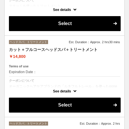
クーポンについて
スチームを使ったトリートメント。
シャンプー台でリラックスして頂いた状態で施術していきます。
See details
Select
ヘッドスパ、トリートメント
Est. Duration：Approx. 2 hrs30 mins
カット＋フルコースヘッドスパ＋トリートメント
￥14,800
Terms of use
Expiration Date：
クーポンについて
オーガニックヘアケアブランドの「ルネフルトレール」を使ったoone
が自信を持っておすすめするヘッドスパです。
See details
スパヘッドスパの施術時間は４５分になります。
トリートメントの種類によって料金が異なります。
Select
クイックトリートメント→¥14300
髪質別集中トリートメント→¥15400
当日ご相談の上、ご選択頂けます。
ヘッドスパ、トリートメント
Est. Duration：Approx. 2 hrs