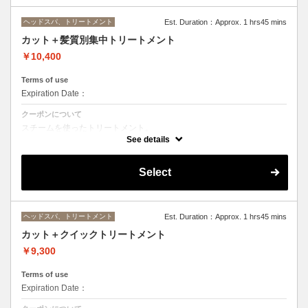
ヘッドスパ、トリートメント
Est. Duration：Approx. 1 hrs45 mins
カット＋髪質別集中トリートメント
￥10,400
Terms of use
Expiration Date：
クーポンについて
スチームを使ったトリートメント。
髪質によりトリートメントを使い分け補修していきます。
See details
シャンプー台でリラックスして頂いた状態で施術していきます。
Select
ヘッドスパ、トリートメント
Est. Duration：Approx. 1 hrs45 mins
カット＋クイックトリートメント
￥9,300
Terms of use
Expiration Date：