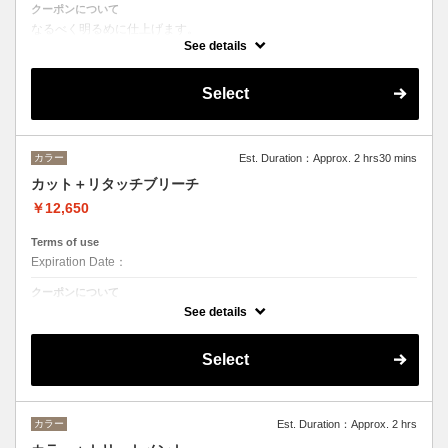
クーポンについて
なるべく明るめに仕上げます。
状態によって白まで持って行けることもありますが白までいけないこと
See details
もあります。
ムラサキシャンプーで仕上げます。
ご相談下さい。
Select
カット¥5500
ブリーチ¥7150×2
カラー
Est. Duration：Approx. 2 hrs30 mins
カット＋リタッチブリーチ
￥12,650
Terms of use
Expiration Date：
クーポンについて
何度かプリーチを繰り返している方むけです。
See details
Select
カラー
Est. Duration：Approx. 2 hrs