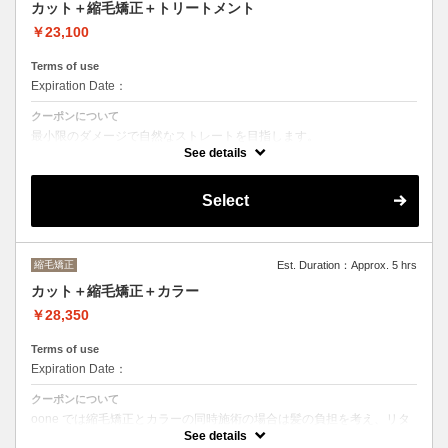
カット＋縮毛矯正＋トリートメント
￥23,100
Terms of use
Expiration Date：
クーポンについて
最小限のダメージで自然なストレートを目指します。
See details
トリートメントの種類によって料金が異なります。
クイックトリートメント→¥23100
髪質別集中トリートメント→￥24200
Select
当日ご相談の上、ご選択頂けます。
縮毛矯正
Est. Duration：Approx. 5 hrs
カット＋縮毛矯正＋カラー
￥28,350
Terms of use
Expiration Date：
クーポンについて
oone では縮毛矯正とカラーの同時施術の場合は髪の負担を考え、リタ
ッチのみのカラーを推奨させて頂いております。
See details
当日ご相談しましょう。