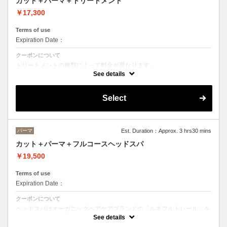
カット＋パーマ＋トリートメント
￥17,300
Terms of use
Expiration Date：
クーポンについて
トリートメントの種類によって料金が異なります。
クイックトリートメント→17300
See details
髪質別集中トリートメント→18400
当日ご相談の上、ご選択頂けます。
Select
パーマ
Est. Duration：Approx. 3 hrs30 mins
カット＋パーマ＋フルコースヘッドスパ
￥19,500
Terms of use
Expiration Date：
クーポンについて
ヘッドスパはオーガニックヘアケアブランドの「ルネフルトレール」を
使ったoone が自信を持っておすすめするヘッドスパです。
See details
ヘッドスパの施術時間は４５分です。