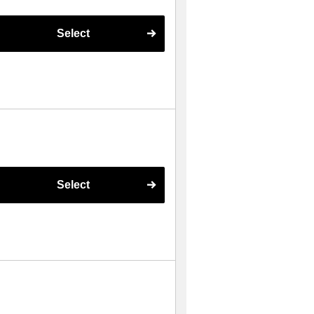
Select
Select