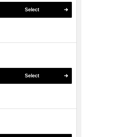
Select
Select