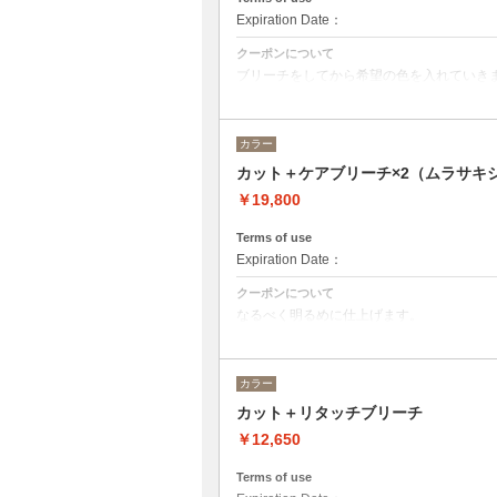
Expiration Date：
クーポンについて
ブリーチをしてから希望の色を入れていき
カット→¥5500
ブリーチ→¥7150
オンカラー→¥7150
カラー
カット＋ケアブリーチ×2（ムラサキ
￥19,800
Terms of use
Expiration Date：
クーポンについて
なるべく明るめに仕上げます。
状態によって白まで持って行けることもあ
ムラサキシャンプーで仕上げます。
ご相談下さい。
カラー
カット¥5500
ブリーチ¥7150×2
カット＋リタッチブリーチ
￥12,650
Terms of use