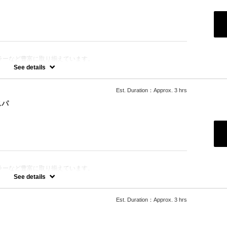
ラーなど豊富に取り揃えています。
きます。
See details
Est. Duration：Approx. 3 hrs
ります。
スパ
ラーなど豊富に取り揃えています。
選択をさせて頂きます。
See details
Est. Duration：Approx. 3 hrs
の「ルネフルトレール」を使ったoone が自信を持っておすすめす