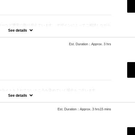
ラーなど豊富に取り揃えています。 デザインによってご相談しながら
See details
Est. Duration：Approx. 3 hrs
。
ります。
ーライトを入れてないところを染めていく場合もございます。
なります。
See details
変動しますのでご相談下さい。
Est. Duration：Approx. 3 hrs15 mins