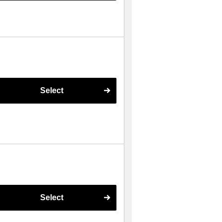
Select
Select