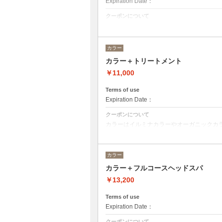
Expiration Date：
クーポンについて
何度かプリーチを繰り返している方むけで
カラー
カラー＋トリートメント
￥11,000
Terms of use
Expiration Date：
クーポンについて
カラーはイルミナカラーやオーガニックカ
デザインによってベストな選択をさせて頂
※フルカラーの場合プラス¥1100
※ロング料金有りプラス¥1100
カラー
トリートメントの種類によって料金が異な
カラー＋フルコースヘッドスパ
クイックトリートメント→¥11000
髪質別集中トリートメント→￥12100
￥13,200
当日ご相談の上、ご選択頂けます。
Terms of use
Expiration Date：
クーポンについて