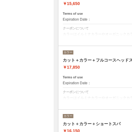
￥15,650
Terms of use
Expiration Date：
クーポンについて
カラーはイルミナカラーやオーガニックカ
デザインによってベストな選択をさせて頂
※フルカラーの場合プラス¥1100
※ロング料金有りプラス¥1100
カラー
トリートメントの種類によって料金が異な
カット＋カラー＋フルコースヘッド
クイックトリートメント→¥14850
髪質別集中トリートメント→¥15950
￥17,850
当日ご相談の上、ご選択頂けます。
Terms of use
Expiration Date：
クーポンについて
カラーはイルミナカラーやオーガニックカ
デザインによってご相談しながらベストな
※フルカラーの場合プラス¥1100
※ロング料金有りプラス¥1100
カラー
ヘッドスパはオーガニックヘアケアブランド
カット＋カラー＋ショートスパ
るヘッドスパです。
ヘッドスパの施術時間は４５分です。
￥16,150