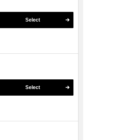
Select
Select