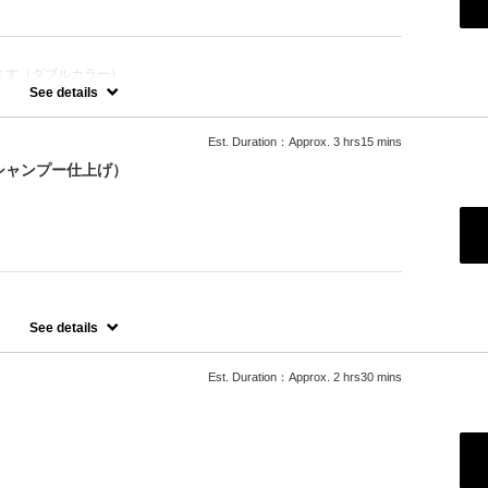
ます（ダブルカラー）
See details
Est. Duration：Approx. 3 hrs15 mins
シャンプー仕上げ）
りますが白までいけないこともあります。
See details
Est. Duration：Approx. 2 hrs30 mins