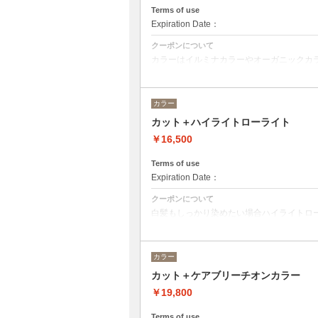
クイックトリートメント→20350
Terms of use
髪質別集中トリートメント→21450
Expiration Date：
当日ご相談の上、ご選択頂けます。
クーポンについて
カラーはイルミナカラーやオーガニックカ
ベストな選択をさせて頂きます。
※フルカラーの場合プラス¥1100
※ロング料金有りプラス¥1100
カラー
ヘットスパは、20分のショートヘッドスパ
カット＋ハイライトローライト
トリートメントの種類によって料金が異な
クイックトリートメント→¥19450
￥16,500
髪質別集中トリートメント→¥20550
当日ご相談の上、ご選択頂けます。
Terms of use
Expiration Date：
クーポンについて
白髪もしっかり染めたい場合ハイライトロ
その場合プラス2200円から5500円程度に
ハイライトローライトの入れる量によって
カラー
カット＋ケアブリーチオンカラー
￥19,800
Terms of use