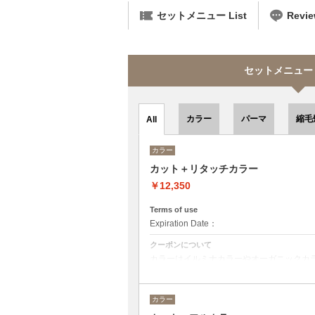
セットメニュー List
Revi
セットメニュー se
カラー
パーマ
縮毛
All
カラー
カット＋リタッチカラー
￥12,350
Terms of use
Expiration Date：
クーポンについて
カラーはイルミナカラーやオーガニックカ
デザインによってベストな選択をさせて頂
カラー