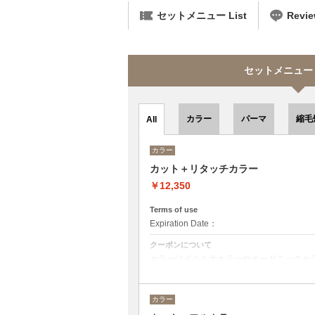
セットメニュー List
Revi
セットメニュー se
カラー
パーマ
縮毛
All
カラー
カット＋リタッチカラー
￥12,350
Terms of use
Expiration Date：
クーポンについて
カラーはイルミナカラーやオーガニックカ
デザインによってベストな選択をさせて頂
カラー