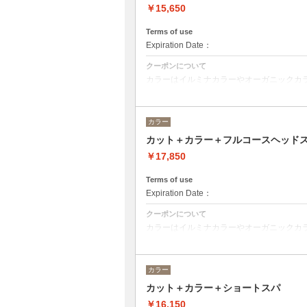
￥15,650
Terms of use
Expiration Date：
クーポンについて
カラーはイルミナカラーやオーガニックカ
デザインによってベストな選択をさせて頂
※フルカラーの場合プラス¥1100
※ロング料金有りプラス¥1100
カラー
トリートメントの種類によって料金が異な
カット＋カラー＋フルコースヘッド
クイックトリートメント→¥14850
髪質別集中トリートメント→¥15950
￥17,850
当日ご相談の上、ご選択頂けます。
Terms of use
Expiration Date：
クーポンについて
カラーはイルミナカラーやオーガニックカ
デザインによってご相談しながらベストな
※フルカラーの場合プラス¥1100
※ロング料金有りプラス¥1100
カラー
ヘッドスパはオーガニックヘアケアブランド
カット＋カラー＋ショートスパ
るヘッドスパです。
ヘッドスパの施術時間は４５分です。
￥16,150