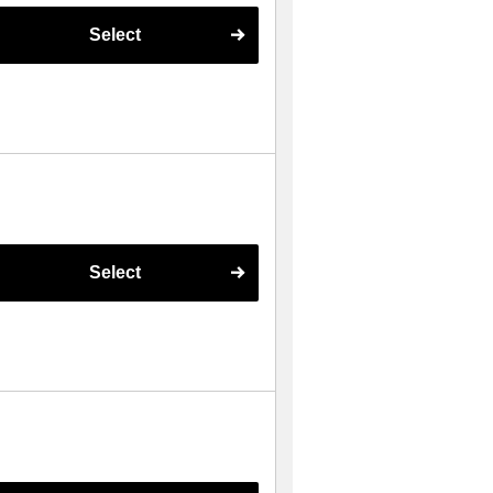
Select
Select