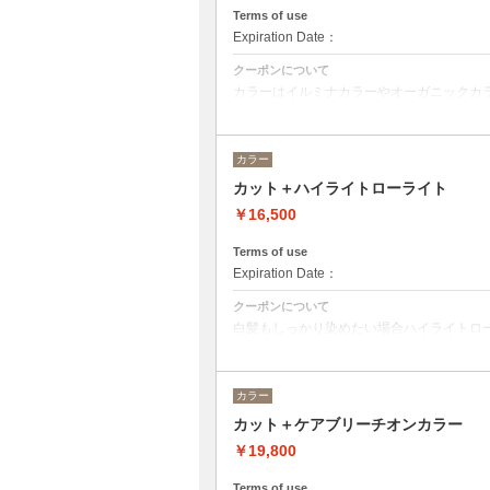
クイックトリートメント→20350
Terms of use
髪質別集中トリートメント→21450
Expiration Date：
当日ご相談の上、ご選択頂けます。
クーポンについて
カラーはイルミナカラーやオーガニックカ
ベストな選択をさせて頂きます。
※フルカラーの場合プラス¥1100
※ロング料金有りプラス¥1100
カラー
ヘットスパは、20分のショートヘッドスパ
カット＋ハイライトローライト
トリートメントの種類によって料金が異な
クイックトリートメント→¥19450
￥16,500
髪質別集中トリートメント→¥20550
当日ご相談の上、ご選択頂けます。
Terms of use
Expiration Date：
クーポンについて
白髪もしっかり染めたい場合ハイライトロ
その場合プラス2200円から5500円程度に
ハイライトローライトの入れる量によって
カラー
カット＋ケアブリーチオンカラー
￥19,800
Terms of use