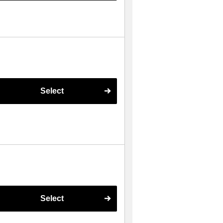
Select
Select