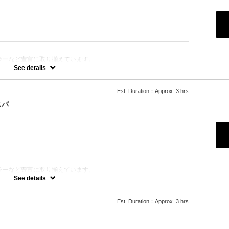
ラーなど豊富に取り揃えています。
きます。
See details
Est. Duration：Approx. 3 hrs
ります。
スパ
ラーなど豊富に取り揃えています。
選択をさせて頂きます。
See details
Est. Duration：Approx. 3 hrs
の「ルネフルトレール」を使ったoone が自信を持っておすすめす