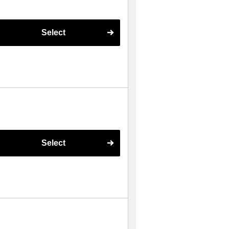
Select
Select