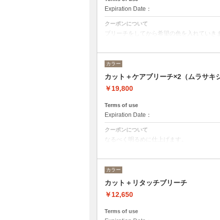
Expiration Date：
クーポンについて
ブリーチをしてから希望の色を入れていき
カット→¥5500
ブリーチ→¥7150
オンカラー→¥7150
カラー
カット＋ケアブリーチ×2（ムラサキ
￥19,800
Terms of use
Expiration Date：
クーポンについて
なるべく明るめに仕上げます。
状態によって白まで持って行けることもあ
ムラサキシャンプーで仕上げます。
ご相談下さい。
カラー
カット¥5500
ブリーチ¥7150×2
カット＋リタッチブリーチ
￥12,650
Terms of use