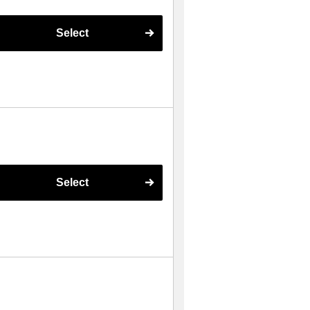
Select
Select