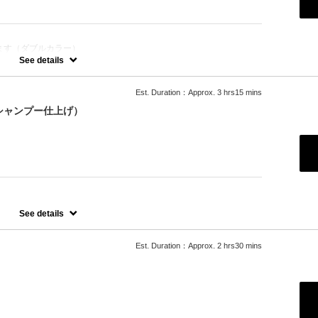
ます（ダブルカラー）
See details
Est. Duration：Approx. 3 hrs15 mins
シャンプー仕上げ）
りますが白までいけないこともあります。
See details
Est. Duration：Approx. 2 hrs30 mins