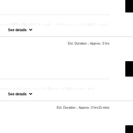
ラーなど豊富に取り揃えています。 デザインによってご相談しながら
See details
Est. Duration：Approx. 3 hrs
。
ります。
ーライトを入れてないところを染めていく場合もございます。
なります。
See details
変動しますのでご相談下さい。
Est. Duration：Approx. 3 hrs15 mins