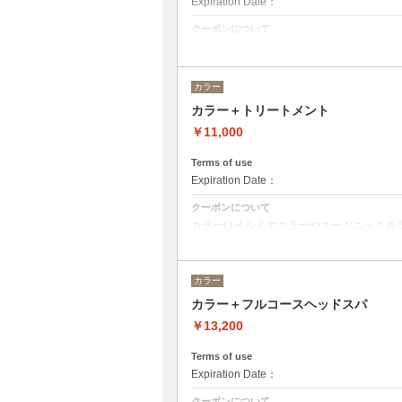
Expiration Date：
クーポンについて
何度かプリーチを繰り返している方むけで
カラー
カラー＋トリートメント
￥11,000
Terms of use
Expiration Date：
クーポンについて
カラーはイルミナカラーやオーガニックカ
デザインによってベストな選択をさせて頂
※フルカラーの場合プラス¥1100
※ロング料金有りプラス¥1100
カラー
トリートメントの種類によって料金が異な
カラー＋フルコースヘッドスパ
クイックトリートメント→¥11000
髪質別集中トリートメント→￥12100
￥13,200
当日ご相談の上、ご選択頂けます。
Terms of use
Expiration Date：
クーポンについて