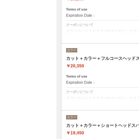
Terms of use
Expiration Date：
クーポンについて
カラーはイルミナカラーやオーガニックカ
デザインに乗ってベストな選択をさせて頂
※フルカラーの場合プラス¥1100
※ロング料金有りプラス¥1100
カラー
ヘッドスパは２０分のショートヘッドスパ
カット＋カラー＋フルコースヘッド
￥20,350
Terms of use
Expiration Date：
クーポンについて
カラーはイルミナカラーやオーガニックカ
デザインによってベストな選択をさせて頂
※フルカラーの場合プラス¥1100
※ロング料金有りプラス¥1100
カラー
ヘッドスパはオーガニックヘアケアブランド
カット＋カラー＋ショートヘッドス
るヘッドスパです。
ヘッドスパの施術時間は４５分です。
￥19,450
トリートメントの種類によって料金が異な