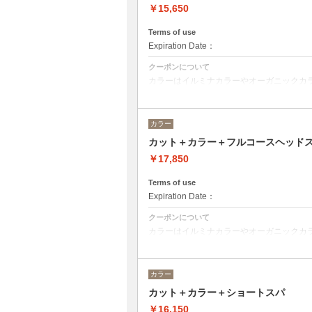
￥15,650
Terms of use
Expiration Date：
クーポンについて
カラーはイルミナカラーやオーガニックカ
デザインによってベストな選択をさせて頂
※フルカラーの場合プラス¥1100
※ロング料金有りプラス¥1100
カラー
トリートメントの種類によって料金が異な
カット＋カラー＋フルコースヘッド
クイックトリートメント→¥14850
髪質別集中トリートメント→¥15950
￥17,850
当日ご相談の上、ご選択頂けます。
Terms of use
Expiration Date：
クーポンについて
カラーはイルミナカラーやオーガニックカ
デザインによってご相談しながらベストな
※フルカラーの場合プラス¥1100
※ロング料金有りプラス¥1100
カラー
ヘッドスパはオーガニックヘアケアブランド
カット＋カラー＋ショートスパ
るヘッドスパです。
ヘッドスパの施術時間は４５分です。
￥16,150