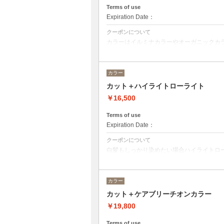
クイックトリートメント→20350
Terms of use
髪質別集中トリートメント→21450
Expiration Date：
当日ご相談の上、ご選択頂けます。
クーポンについて
カラーはイルミナカラーやオーガニックカ
ベストな選択をさせて頂きます。
※フルカラーの場合プラス¥1100
※ロング料金有りプラス¥1100
カラー
ヘットスパは、20分のショートヘッドスパ
カット＋ハイライトローライト
トリートメントの種類によって料金が異な
クイックトリートメント→¥19450
￥16,500
髪質別集中トリートメント→¥20550
当日ご相談の上、ご選択頂けます。
Terms of use
Expiration Date：
クーポンについて
白髪もしっかり染めたい場合ハイライトロ
その場合プラス2200円から5500円程度に
ハイライトローライトの入れる量によって
カラー
カット＋ケアブリーチオンカラー
￥19,800
Terms of use