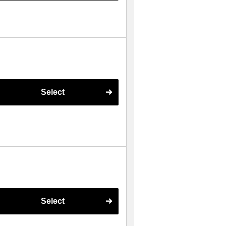
Select
Select