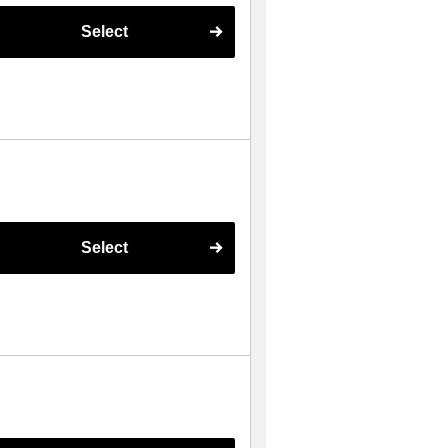
Select
Select