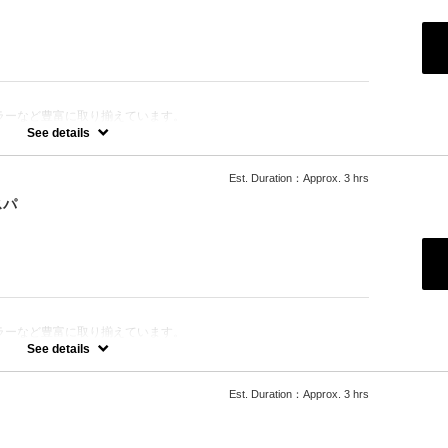
ラーなど豊富に取り揃えています。
きます。
See details
Est. Duration：Approx. 3 hrs
ります。
スパ
ラーなど豊富に取り揃えています。
選択をさせて頂きます。
See details
Est. Duration：Approx. 3 hrs
の「ルネフルトレール」を使ったoone が自信を持っておすすめす