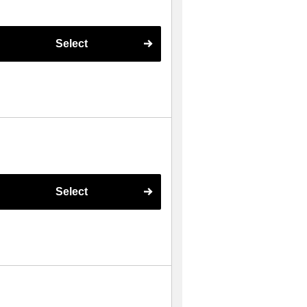
Select
Select