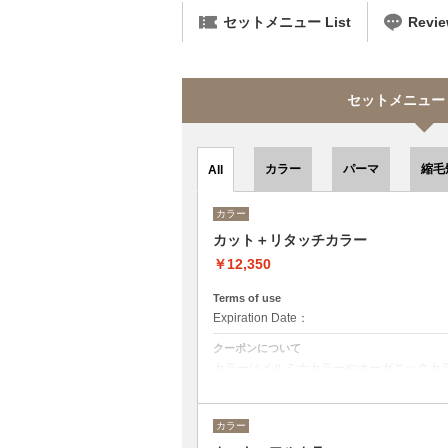
セットメニュー List
Revi
セットメニュー se
カラー
パーマ
縮毛
All
カラー
カット＋リタッチカラー
￥12,350
Terms of use
Expiration Date：
クーポンについて
カラーはイルミナカラーやオーガニックカ
デザインによってベストな選択をさせて頂
カラー