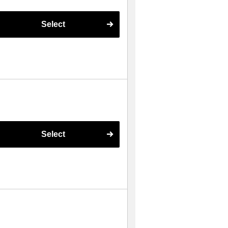
Select
Select