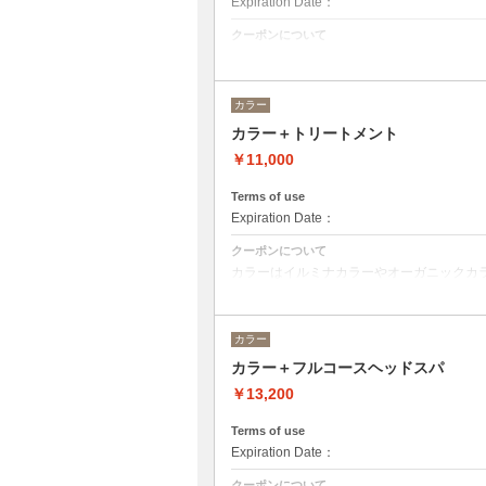
Expiration Date：
クーポンについて
何度かプリーチを繰り返している方むけで
カラー
カラー＋トリートメント
￥11,000
Terms of use
Expiration Date：
クーポンについて
カラーはイルミナカラーやオーガニックカ
デザインによってベストな選択をさせて頂
※フルカラーの場合プラス¥1100
※ロング料金有りプラス¥1100
カラー
トリートメントの種類によって料金が異な
カラー＋フルコースヘッドスパ
クイックトリートメント→¥11000
髪質別集中トリートメント→￥12100
￥13,200
当日ご相談の上、ご選択頂けます。
Terms of use
Expiration Date：
クーポンについて