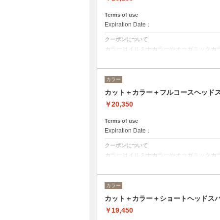
Terms of use
Expiration Date：
クーポンについて
カラーはイルミナカラーやオーガニックカ
デザインに乗ってベストな選択をさせて頂
※フルカラーの場合プラス¥1100
※ロング料金有りプラス¥1100
カラー
ヘッドスパは２０分のショートヘッドスパ
カット＋カラー＋フルコースヘッド
￥20,350
Terms of use
Expiration Date：
クーポンについて
カラーはイルミナカラーやオーガニックカ
デザインによってベストな選択をさせて頂
※フルカラーの場合プラス¥1100
※ロング料金有りプラス¥1100
カラー
ヘッドスパはオーガニックヘアケアブランド
カット＋カラー＋ショートヘッドス
るヘッドスパです。
ヘッドスパの施術時間は４５分です。
￥19,450
トリートメントの種類によって料金が異な