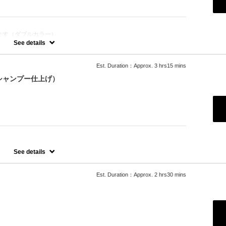
ます（ダブルカラー）
See details
Est. Duration：Approx. 3 hrs15 mins
シャンプー仕上げ）
りますが白までいけないこともあります。
See details
Est. Duration：Approx. 2 hrs30 mins