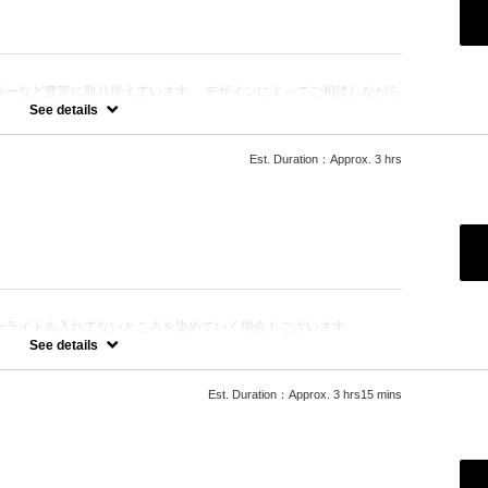
ラーなど豊富に取り揃えています。 デザインによってご相談しながら
See details
Est. Duration：Approx. 3 hrs
。
ります。
ーライトを入れてないところを染めていく場合もございます。
なります。
See details
変動しますのでご相談下さい。
Est. Duration：Approx. 3 hrs15 mins