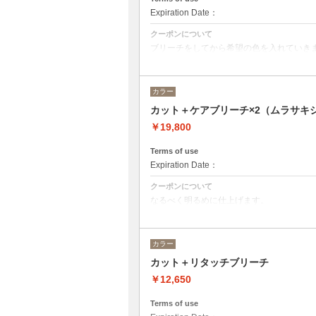
Expiration Date：
クーポンについて
ブリーチをしてから希望の色を入れていき
カット→¥5500
ブリーチ→¥7150
オンカラー→¥7150
カラー
カット＋ケアブリーチ×2（ムラサキ
￥19,800
Terms of use
Expiration Date：
クーポンについて
なるべく明るめに仕上げます。
状態によって白まで持って行けることもあ
ムラサキシャンプーで仕上げます。
ご相談下さい。
カラー
カット¥5500
ブリーチ¥7150×2
カット＋リタッチブリーチ
￥12,650
Terms of use