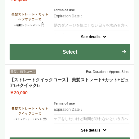
Terms of use
Expiration Date：
髪のダメージを気にしない日々を求める方へ
クーポンについて
See details
【シャンプー・ブロー・税込】＋カラーされ
るお客様は選択後＋カラー追加をお願い致し
ます・縮毛矯正では取れない髪のねじれまで
Select
改善していきます！内部改善3段階集中トリ
ートメント
美髪、縮毛コース
Est. Duration：Approx. 3 hrs
【ストレートクイックコース】 美髪ストレート+カット+ピュ
アtr+クイックtr
￥20,000
Terms of use
Expiration Date：
ケアをしたいけど時間が取れないという方へ
クーポンについて
See details
【シャンプー・ブロー・税込】＋カラーされ
るお客様は選択後＋カラー追加をお願い致し