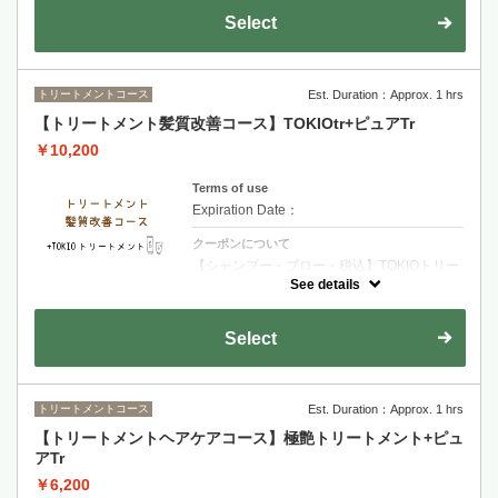
ます・ダメージが少ないお客様・お時間があ
Select
まりないお客様オススメのメニューです２種
類のトリートメントで保湿を行います
トリートメントコース
Est. Duration：Approx. 1 hrs
【トリートメント髪質改善コース】TOKIOtr+ピュアTr
￥10,200
Terms of use
Expiration Date：
クーポンについて
【シャンプー・ブロー・税込】TOKIOトリー
トメント特許技術で髪内部を徹底補修 圧倒的
See details
な艶としなやかさを実現する極上ケア
Select
トリートメントコース
Est. Duration：Approx. 1 hrs
【トリートメントヘアケアコース】極艶トリートメント+ピュ
アTr
￥6,200