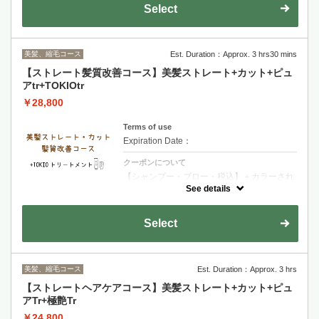
ます・ダメージが少ないお客様・お時間があ
Select
まりないお客様オススメのメニューです２種
類のトリートメントで保湿を行います
美髪、縮毛コース
Est. Duration：Approx. 3 hrs30 mins
【ストレート髪質改善コース】美髪ストレート+カット+ピュ
アtr+TOKIOtr
￥28,800
Terms of use
Expiration Date：
クーポンについて
【シャンプー・ブロー・税込】＋カラーされ
るお客様は選択後＋カラー追加をお願い致し
See details
ます・TOKIOトリートメント特許技術で髪内
部を徹底補修 圧倒的な艶としなやかさを実現
する極上ケア
Select
美髪、縮毛コース
Est. Duration：Approx. 3 hrs
【ストレートヘアケアコース】美髪ストレート+カット+ピュ
アTr+極艶Tr
￥24,800