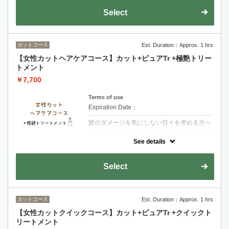
Select
カットコース
Est. Duration：Approx. 1 hrs
【女性カットヘアケアコース】カット+ピュアTr +極艶トリー
トメント
￥7,700
Terms of use
Expiration Date：
髪のダメージを気にしない日々を求める方へ
クーポンについて
See details
【シャンプー・ブロー・税込】髪の内側に栄
養を入れる3段階集中トリートメント艶とま
とまりのある髪へ導きます
Select
カットコース
Est. Duration：Approx. 1 hrs
【女性カットクイックコース】カット+ピュアTr +クイックト
リートメント