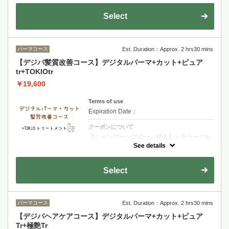
で内部再生力と保湿持続力で艶感UP
Select
パーマコース
Est. Duration：Approx. 2 hrs30 mins
【デジパ髪質改善コース】デジタルパーマ+カット+ピュア
tr+TOKIOtr
￥19,600
Terms of use
Expiration Date：
クーポンについて
【シャンプー・ブロー・税込】＋カラーされ
るお客様は選択後＋カラー追加をお願い致し
See details
ます・TOKIOトリートメント特許技術で髪内
部を徹底補修 圧倒的な艶としなやかさを実現
する極上ケア
Select
パーマコース
Est. Duration：Approx. 2 hrs30 mins
【デジパヘアケアコース】デジタルパーマ+カット+ピュア
Tr+極艶Tr