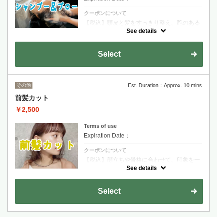
クーポンについて
【税込】頭皮と髪をすっきり整え、艶のある
まとまりの良い仕上がりへ。リフレッシュし
See details
たい時やお出かけ前にも最適です
Select
その他
Est. Duration：Approx. 10 mins
前髪カット
￥2,500
Terms of use
Expiration Date：
クーポンについて
【税込】顔立ちや骨格に合わせて、印象を一
番左右する前髪を丁寧にデザインします。少
See details
しの変化で雰囲気を整えたい方におすすめで
す
Select