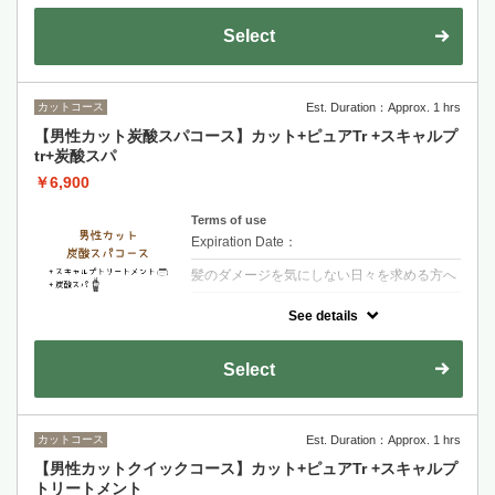
10000ppm!!頭皮・毛髪の皮脂除去します頭
皮の汚れをリセット頭皮栄養成分をしっかり
Select
補給本格スカルプケアです
カットコース
Est. Duration：Approx. 1 hrs
【男性カット炭酸スパコース】カット+ピュアTr +スキャルプ
tr+炭酸スパ
￥6,900
Terms of use
Expiration Date：
髪のダメージを気にしない日々を求める方へ
クーポンについて
See details
【シャンプー・ブロー・税込】炭酸濃度が
10000ppm!!頭皮・毛髪の皮脂除去します頭
皮の汚れをリセット＋アルガンオイル
Select
カットコース
Est. Duration：Approx. 1 hrs
【男性カットクイックコース】カット+ピュアTr +スキャルプ
トリートメント