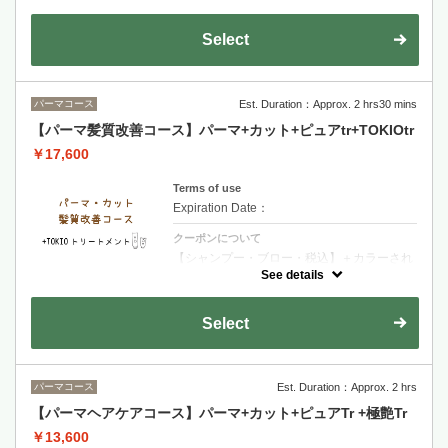
【シャンプー・ブロー・税込】＋カラーされ
るお客様は選択後＋カラー追加をお願い致し
ます・ダメージが少ないお客様・お時間があ
Select
まりないお客様オススメのメニューです２種
類のトリートメントで保湿を行います
パーマコース
Est. Duration：Approx. 2 hrs30 mins
【パーマ髪質改善コース】パーマ+カット+ピュアtr+TOKIOtr
￥17,600
Terms of use
Expiration Date：
クーポンについて
【シャンプー・ブロー・税込】＋カラーされ
るお客様は選択後＋カラー追加をお願い致し
See details
ます・TOKIOトリートメント特許技術で髪内
部を徹底補修 圧倒的な艶としなやかさを実現
する極上ケア
Select
パーマコース
Est. Duration：Approx. 2 hrs
【パーマヘアケアコース】パーマ+カット+ピュアTr +極艶Tr
￥13,600