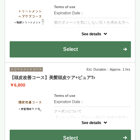
Terms of use
Expiration Date：
髪のダメージを気にしない日々を求める方へ
クーポンについて
See details
【シャンプー・ブロー・税込】髪の内側に栄
養を入れる3段階集中トリートメント艶とま
とまりのある髪へ導きます
Select
トリートメントコース
Est. Duration：Approx. 1 hrs
【頭皮改善コース】美髪頭皮ケア+ピュアTr
￥6,800
Terms of use
Expiration Date：
クーポンについて
【シャンプー・ブロー・税込】頭皮の洗浄と
栄養をふんだんに入れて、今ある髪の毛だけ
See details
でなく未来の髪までサポートしていく頭皮ケ
アのメニューです
Select