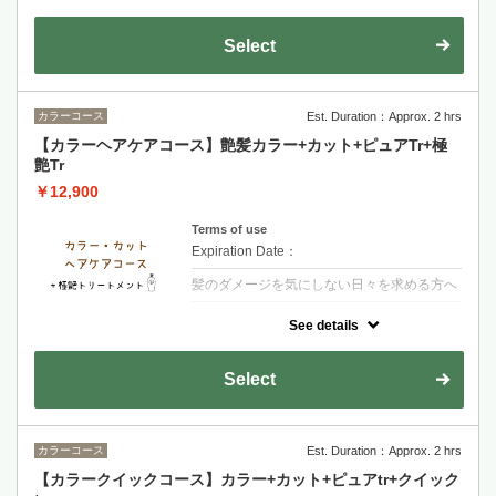
な艶としなやかさを実現する極上ケア
Select
カラーコース
Est. Duration：Approx. 2 hrs
【カラーヘアケアコース】艶髪カラー+カット+ピュアTr+極
艶Tr
￥12,900
Terms of use
Expiration Date：
髪のダメージを気にしない日々を求める方へ
クーポンについて
See details
【シャンプー・ブロー・税込】髪の内側に栄
養を入れる3段階集中トリートメント艶とま
とまりのある髪へ導きます
Select
カラーコース
Est. Duration：Approx. 2 hrs
【カラークイックコース】カラー+カット+ピュアtr+クイック