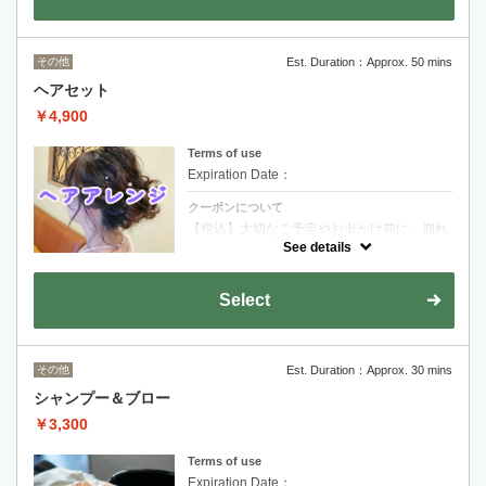
その他
Est. Duration：Approx. 50 mins
ヘアセット
￥4,900
Terms of use
Expiration Date：
クーポンについて
【税込】大切なご予定やお出かけ前に、崩れ
にくく上品なスタイルに仕上げます。特別な
See details
一日を安心してお過ごしいただけます
Select
その他
Est. Duration：Approx. 30 mins
シャンプー＆ブロー
￥3,300
Terms of use
Expiration Date：