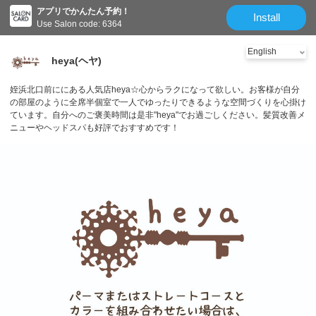
アプリでかんたん予約！
Install
Use Salon code: 6364
heya(ヘヤ)
姪浜北口前ににある人気店heya☆心からラクになって欲しい。お客様が自分
の部屋のように全席半個室で一人でゆったりできるような空間づくりを心掛け
ています。自分へのご褒美時間は是非"heya"でお過ごしください。髪質改善メ
ニューやヘッドスパも好評でおすすめです！