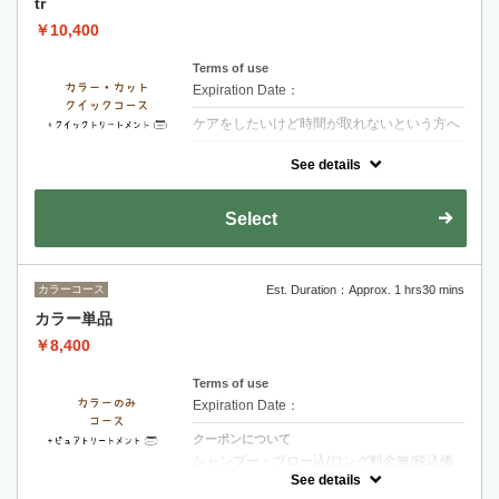
tr
￥10,400
Terms of use
Expiration Date：
ケアをしたいけど時間が取れないという方へ
クーポンについて
See details
【シャンプー・ブロー・税込】ダメージが少
ないお客様・お時間があまりないお客様オス
スメのメニューです２種類のトリートメント
Select
で保湿を行います
カラーコース
Est. Duration：Approx. 1 hrs30 mins
カラー単品
￥8,400
Terms of use
Expiration Date：
クーポンについて
シャンプー・ブロー込/ロング料金無/税込価
格《ピュアトリートメント》ダメージの原因
See details
残留薬剤を完全除去、髪 質・頭皮改善カラー