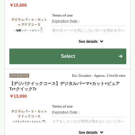
￥15,600
Terms of use
Expiration Date：
髪のダメージを気にしない日々を求める方へ
クーポンについて
See details
【シャンプー・ブロー・税込】＋カラーされ
るお客様は選択後＋カラー追加をお願い致し
ます・髪の内側に栄養を入れる3段階集中ト
Select
リートメント艶とまとまりのある髪へ導きま
す
パーマコース
Est. Duration：Approx. 2 hrs30 mins
【デジパクイックコース】デジタルパーマ+カット+ピュア
Tr+クイックTr
￥13,000
Terms of use
Expiration Date：
ケアをしたいけど時間が取れないという方へ
クーポンについて
See details