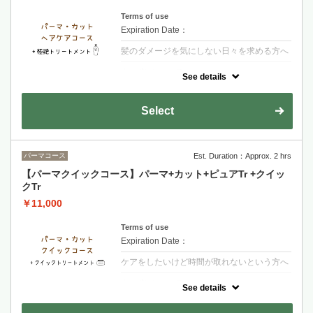
Terms of use
Expiration Date：
髪のダメージを気にしない日々を求める方へ
クーポンについて
See details
【シャンプー・ブロー・税込】＋カラーされ
るお客様は選択後＋カラー追加をお願い致し
ます・髪の内側に栄養を入れる3段階集中ト
Select
リートメント艶とまとまりのある髪へ導きま
す
パーマコース
Est. Duration：Approx. 2 hrs
【パーマクイックコース】パーマ+カット+ピュアTr +クイッ
クTr
￥11,000
Terms of use
Expiration Date：
ケアをしたいけど時間が取れないという方へ
クーポンについて
See details
【シャンプー・ブロー・税込】＋カラーされ
るお客様は選択後＋カラー追加をお願い致し