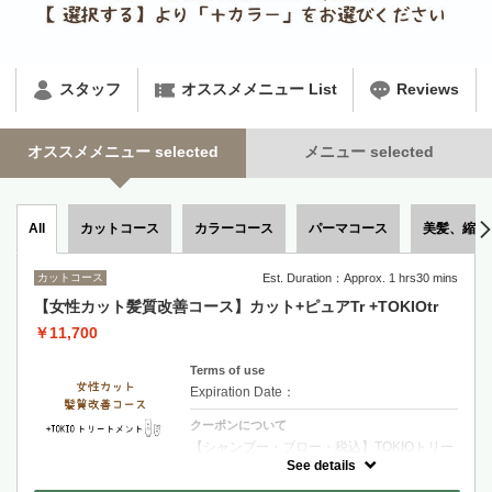
スタッフ
オススメメニュー List
Reviews
オススメメニュー selected
メニュー selected
カットコース
カラーコース
パーマコース
美髪、縮毛
All
カットコース
Est. Duration：Approx. 1 hrs30 mins
【女性カット髪質改善コース】カット+ピュアTr +TOKIOtr
￥11,700
Terms of use
Expiration Date：
クーポンについて
【シャンプー・ブロー・税込】TOKIOトリー
トメント特許技術で髪内部を徹底補修 圧倒的
See details
な艶としなやかさを実現する極上ケア