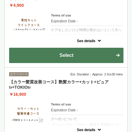
￥4,900
Terms of use
Expiration Date：
ケアをしたいけど時間が取れないという方へ
クーポンについて
See details
【シャンプー・ブロー・税込】スキャルプト
リートメントで頭皮をケア
Select
カラーコース
Est. Duration：Approx. 2 hrs30 mins
【カラー髪質改善コース】艶髪カラー+カット+ピュア
tr+TOKIOtr
￥16,900
Terms of use
Expiration Date：
クーポンについて
【シャンプー・ブロー・税込】TOKIOトリー
トメント特許技術で髪内部を徹底補修 圧倒的
See details