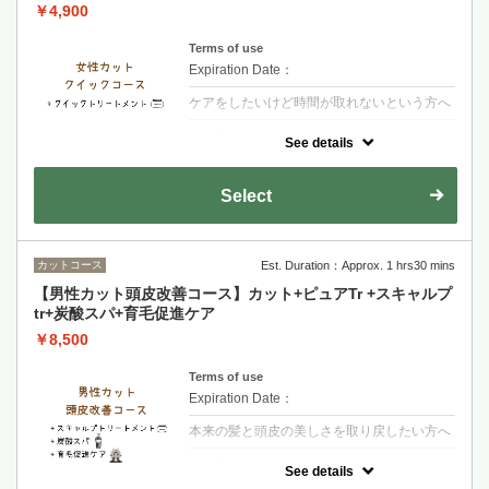
￥4,900
Terms of use
Expiration Date：
ケアをしたいけど時間が取れないという方へ
クーポンについて
See details
【シャンプー・ブロー・税込】ダメージが少
ないお客様・お時間があまりないお客様オス
スメのメニューですトリートメントで保湿を
Select
行います
カットコース
Est. Duration：Approx. 1 hrs30 mins
【男性カット頭皮改善コース】カット+ピュアTr +スキャルプ
tr+炭酸スパ+育毛促進ケア
￥8,500
Terms of use
Expiration Date：
本来の髪と頭皮の美しさを取り戻したい方へ
クーポンについて
See details
【シャンプー・ブロー・税込】炭酸濃度が