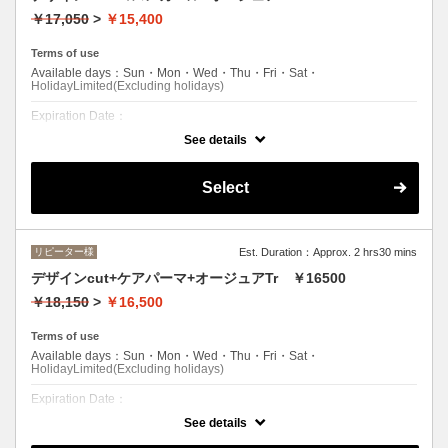
￥17,050
>
￥15,400
Terms of use
Available days：Sun・Mon・Wed・Thu・Fri・Sat・
HolidayLimited(Excluding holidays)
Expiration Date：
See details
エルプリエご利用したことのあるお客様
クーポンについて
Select
●シャンプー/ブロー込み●クセ、骨格を見極めた似合わせカットと自然
なウェーブでセットも簡単!熱を利用しないダメージレス＆短時間!ロン
グ料金 (顎下から肩まで+\550・肩下から胸まで+\1100)
リピーター様
Est. Duration：Approx. 2 hrs30 mins
デザインcut+ケアパーマ+オージュアTr ￥16500
￥18,150
>
￥16,500
Terms of use
Available days：Sun・Mon・Wed・Thu・Fri・Sat・
HolidayLimited(Excluding holidays)
Expiration Date：
See details
エルプリエご利用したことのあるお客様