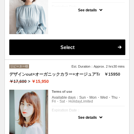
Expiration Date：
See details
エルプリエご利用したことのあるお客様
クーポンについて
●シャンプー/ブロー込み●2つのシードオイル
と6つのオーガニックハーブエキス配合の天
然由来成分配合のヘアカラー！ロング料金
(顎下から肩まで+\550・肩下から胸まで
+\1100)
Select
リピーター様
Est. Duration：Approx. 2 hrs30 mins
デザインcut+オーガニックカラー+オージュアTr ￥15950
￥17,600
>
￥15,950
Terms of use
Available days：Sun・Mon・Wed・Thu・
Fri・Sat・HolidayLimited
Expiration Date：
See details
エルプリエご利用したことのあるお客様
クーポンについて