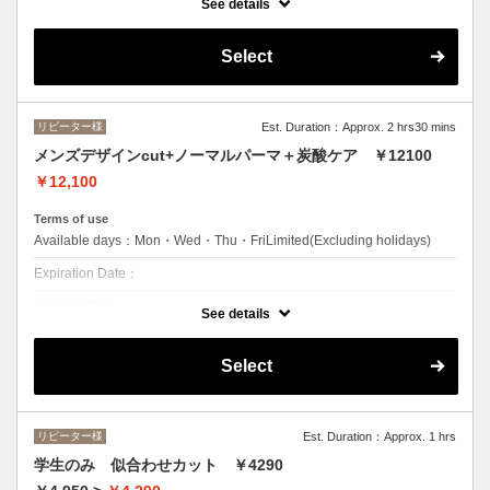
See details
エルプリエご利用したことがあるお客様。
クーポンについて
Select
再現性の高い似合わせカットとAujuaのアロマオイルで気持ちよく筋膜
リリースします。日頃の疲れを解消！※トータル20分30分40分のコー
スでそれぞれ料金が異なりますのでスタッフまでお尋ねください。
リピーター様
Est. Duration：Approx. 2 hrs30 mins
メンズデザインcut+ノーマルパーマ＋炭酸ケア ￥12100
￥12,100
Terms of use
Available days：Mon・Wed・Thu・FriLimited(Excluding holidays)
Expiration Date：
全員使用可能。
See details
クーポンについて
●シャンプー/ブロー込み●男性にお勧めのコースです！クセ、骨格を見
Select
極めたに合わせカットで毎日のスタイリングが楽になります！
リピーター様
Est. Duration：Approx. 1 hrs
学生のみ 似合わせカット ￥4290