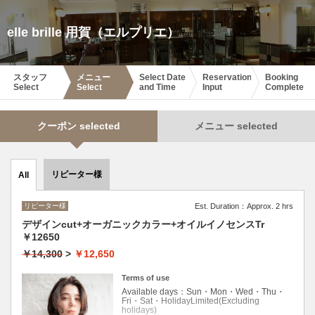
elle brille 用賀（エルプリエ）
スタッフ
メニュー
Select Date
Reservation
Booking
Select
Select
and Time
Input
Complete
クーポン selected
メニュー selected
リピーター様
All
リピーター様
Est. Duration：Approx. 2 hrs
デザインcut+オーガニックカラー+オイルイノセンスTr
￥12650
￥14,300
>
￥12,650
Terms of use
Available days：Sun・Mon・Wed・Thu・
Fri・Sat・HolidayLimited(Excluding
holidays)