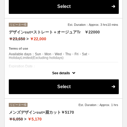
クーポンについて
Select
●シャンプー/ブロー込み●イオン水とロット巻き技術で髪を傷めないの
で、ダメージ毛の方も気にすることなくかけられますよ。ロング料金
(顎下から肩まで+\550・肩下から胸まで+\1100)
リピーター様
Est. Duration：Approx. 3 hrs10 mins
デザインcut+ストレート＋オージュアTr ￥22000
￥23,650
>
￥22,000
Terms of use
Available days：Sun・Mon・Wed・Thu・Fri・Sat・
HolidayLimited(Excluding holidays)
Expiration Date：
See details
エルプリエご利用したことのあるお客様。
クーポンについて
Select
オージュアTrケア付●カラーとストレートのWダメージ毛に対応したス
トレート●ロング料金 (顎下から肩+¥1100・肩下から胸+¥2200)
リピーター様
Est. Duration：Approx. 1 hrs
メンズデザインcut+眉カット￥5170
￥6,050
>
￥5,170