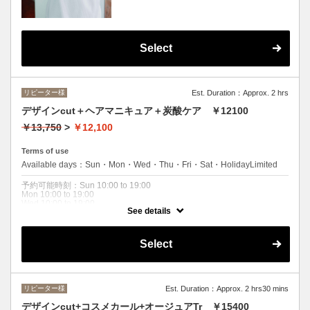
●シャンプー/ブロー込み●2つのシードオイル
と6つのオーガニックハーブエキス配合の天
然由来成分配合のカラー！髪にやさしいで
す。ロング料金 (顎下から肩まで+\55
0・肩下から胸まで+\1100)
Select
リピーター様
Est. Duration：Approx. 2 hrs
デザインcut＋ヘアマニキュア＋炭酸ケア ￥12100
￥13,750
>
￥12,100
Terms of use
Available days：Sun・Mon・Wed・Thu・Fri・Sat・HolidayLimited
予約可能時刻：Sun 10:00 to 19:00
Mon 10:00 to 19:00
Wed 10:00 to 19:00
See details
Thu 10:00 to 19:00
Fri 10:00 to 19:00
Sat 10:00 to 19:00
Holiday 10:00 to 19:00
Select
Expiration Date：2026/08/31
クーポンについて
リピーター様
Est. Duration：Approx. 2 hrs30 mins
炭酸ケアTr付き同一色で髪を傷めず、白髪をボカしたい方におススメで
す。ロング料金あり（M/￥1100L/￥1650～）
デザインcut+コスメカール+オージュアTr ￥15400