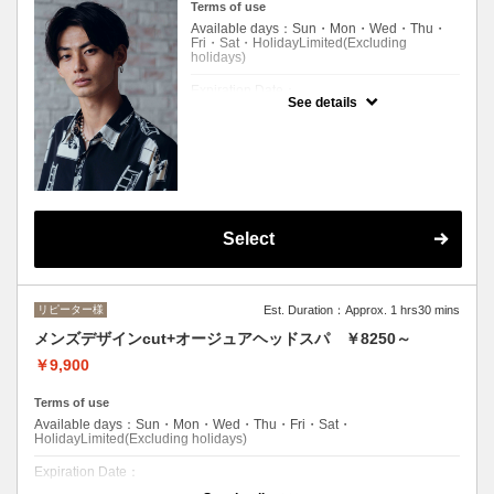
Terms of use
Available days：Sun・Mon・Wed・Thu・
Fri・Sat・HolidayLimited(Excluding
holidays)
Expiration Date：
See details
エルプリエご利用したことのあるお客様。
クーポンについて
クセ、骨格を見極めた再現性の高い似合わせ
カットと、眉カットの身だしなみセット・
Select
リピーター様
Est. Duration：Approx. 1 hrs30 mins
メンズデザインcut+オージュアヘッドスパ ￥8250～
￥9,900
Terms of use
Available days：Sun・Mon・Wed・Thu・Fri・Sat・
HolidayLimited(Excluding holidays)
Expiration Date：