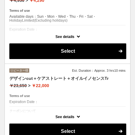
￥4,950
>
￥4,290
Terms of use
Available days：Sun・Mon・Wed・Thu・Fri・Sat・
HolidayLimited(Excluding holidays)
Expiration Date：
See details
学生限定
クーポンについて
Select
●シャンプー/ブロー込み●クセ、骨格を見極めた似合わせカット●毎月通
えるお手頃の似合わせカット！
リピーター様
Est. Duration：Approx. 3 hrs10 mins
デザインcut＋ケアストレート＋オイルイノセンスTr
￥23,650
>
￥22,000
Terms of use
Expiration Date：
クーポンについて
●ロング料金 (顎下から肩+¥1100・肩下から胸+¥2200)
See details
Select