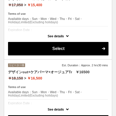
￥17,050
>
￥15,400
Terms of use
Available days：Sun・Mon・Wed・Thu・Fri・Sat・
HolidayLimited(Excluding holidays)
Expiration Date：
See details
エルプリエご利用したことのあるお客様
クーポンについて
Select
●シャンプー/ブロー込み●クセ、骨格を見極めた似合わせカットと自然
なウェーブでセットも簡単!熱を利用しないダメージレス＆短時間!ロン
グ料金 (顎下から肩まで+\550・肩下から胸まで+\1100)
リピーター様
Est. Duration：Approx. 2 hrs30 mins
デザインcut+ケアパーマ+オージュアTr ￥16500
￥18,150
>
￥16,500
Terms of use
Available days：Sun・Mon・Wed・Thu・Fri・Sat・
HolidayLimited(Excluding holidays)
Expiration Date：
See details
エルプリエご利用したことのあるお客様