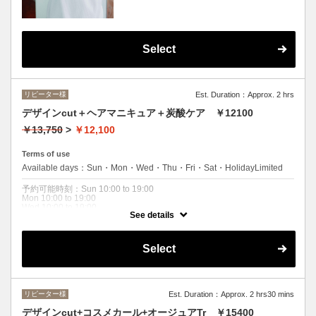
●シャンプー/ブロー込み●2つのシードオイル
と6つのオーガニックハーブエキス配合の天
然由来成分配合のカラー！髪にやさしいで
す。ロング料金 (顎下から肩まで+\55
0・肩下から胸まで+\1100)
Select
リピーター様
Est. Duration：Approx. 2 hrs
デザインcut＋ヘアマニキュア＋炭酸ケア ￥12100
￥13,750
>
￥12,100
Terms of use
Available days：Sun・Mon・Wed・Thu・Fri・Sat・HolidayLimited
予約可能時刻：Sun 10:00 to 19:00
Mon 10:00 to 19:00
Wed 10:00 to 19:00
See details
Thu 10:00 to 19:00
Fri 10:00 to 19:00
Sat 10:00 to 19:00
Holiday 10:00 to 19:00
Select
Expiration Date：2026/08/31
クーポンについて
リピーター様
Est. Duration：Approx. 2 hrs30 mins
炭酸ケアTr付き同一色で髪を傷めず、白髪をボカしたい方におススメで
す。ロング料金あり（M/￥1100L/￥1650～）
デザインcut+コスメカール+オージュアTr ￥15400