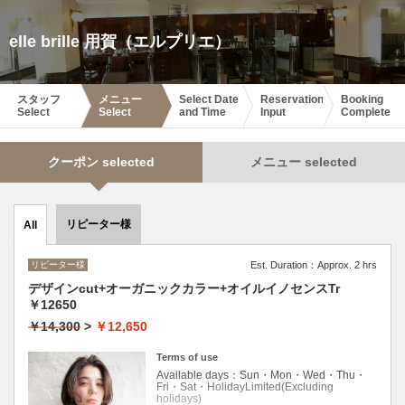
elle brille 用賀（エルプリエ）
スタッフ
メニュー
Select Date
Reservation
Booking
Select
Select
and Time
Input
Complete
クーポン selected
メニュー selected
リピーター様
All
リピーター様
Est. Duration：Approx. 2 hrs
デザインcut+オーガニックカラー+オイルイノセンスTr
￥12650
￥14,300
>
￥12,650
Terms of use
Available days：Sun・Mon・Wed・Thu・
Fri・Sat・HolidayLimited(Excluding
holidays)