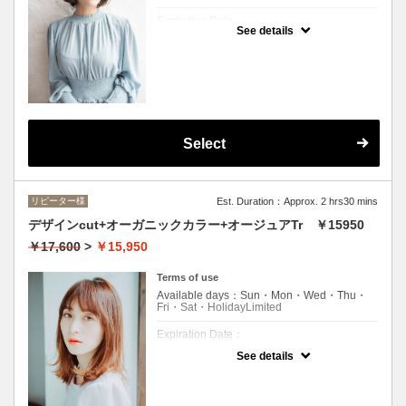
Expiration Date：
See details
エルプリエご利用したことのあるお客様
クーポンについて
●シャンプー/ブロー込み●2つのシードオイル
と6つのオーガニックハーブエキス配合の天
然由来成分配合のヘアカラー！ロング料金
(顎下から肩まで+\550・肩下から胸まで
+\1100)
Select
リピーター様
Est. Duration：Approx. 2 hrs30 mins
デザインcut+オーガニックカラー+オージュアTr ￥15950
￥17,600
>
￥15,950
Terms of use
Available days：Sun・Mon・Wed・Thu・
Fri・Sat・HolidayLimited
Expiration Date：
See details
エルプリエご利用したことのあるお客様
クーポンについて