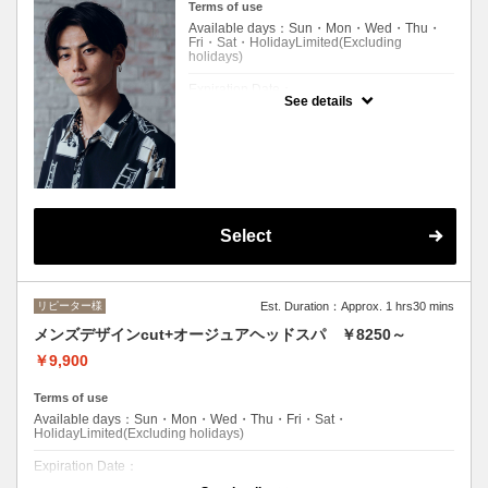
Terms of use
Available days：Sun・Mon・Wed・Thu・
Fri・Sat・HolidayLimited(Excluding
holidays)
Expiration Date：
See details
エルプリエご利用したことのあるお客様。
クーポンについて
クセ、骨格を見極めた再現性の高い似合わせ
カットと、眉カットの身だしなみセット・
Select
リピーター様
Est. Duration：Approx. 1 hrs30 mins
メンズデザインcut+オージュアヘッドスパ ￥8250～
￥9,900
Terms of use
Available days：Sun・Mon・Wed・Thu・Fri・Sat・
HolidayLimited(Excluding holidays)
Expiration Date：