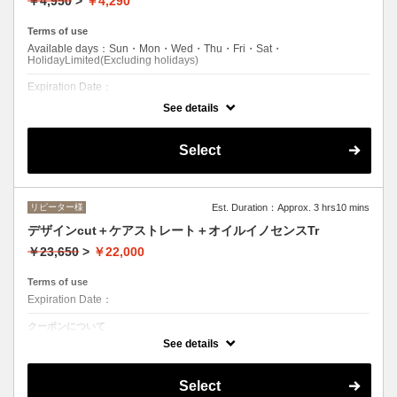
￥4,950
>
￥4,290
Terms of use
Available days：Sun・Mon・Wed・Thu・Fri・Sat・
HolidayLimited(Excluding holidays)
Expiration Date：
See details
学生限定
クーポンについて
Select
●シャンプー/ブロー込み●クセ、骨格を見極めた似合わせカット●毎月通
えるお手頃の似合わせカット！
リピーター様
Est. Duration：Approx. 3 hrs10 mins
デザインcut＋ケアストレート＋オイルイノセンスTr
￥23,650
>
￥22,000
Terms of use
Expiration Date：
クーポンについて
●ロング料金 (顎下から肩+¥1100・肩下から胸+¥2200)
See details
Select