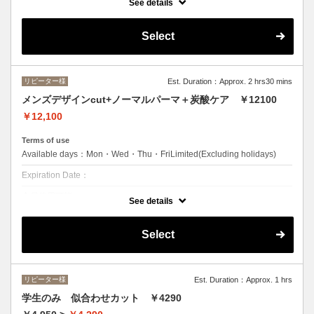
See details
エルプリエご利用したことがあるお客様。
クーポンについて
Select
再現性の高い似合わせカットとAujuaのアロマオイルで気持ちよく筋膜
リリースします。日頃の疲れを解消！※トータル20分30分40分のコー
スでそれぞれ料金が異なりますのでスタッフまでお尋ねください。
リピーター様
Est. Duration：Approx. 2 hrs30 mins
メンズデザインcut+ノーマルパーマ＋炭酸ケア ￥12100
￥12,100
Terms of use
Available days：Mon・Wed・Thu・FriLimited(Excluding holidays)
Expiration Date：
全員使用可能。
See details
クーポンについて
●シャンプー/ブロー込み●男性にお勧めのコースです！クセ、骨格を見
Select
極めたに合わせカットで毎日のスタイリングが楽になります！
リピーター様
Est. Duration：Approx. 1 hrs
学生のみ 似合わせカット ￥4290