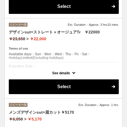
クーポンについて
Select
●シャンプー/ブロー込み●イオン水とロット巻き技術で髪を傷めないの
で、ダメージ毛の方も気にすることなくかけられますよ。ロング料金
(顎下から肩まで+\550・肩下から胸まで+\1100)
リピーター様
Est. Duration：Approx. 3 hrs10 mins
デザインcut+ストレート＋オージュアTr ￥22000
￥23,650
>
￥22,000
Terms of use
Available days：Sun・Mon・Wed・Thu・Fri・Sat・
HolidayLimited(Excluding holidays)
Expiration Date：
See details
エルプリエご利用したことのあるお客様。
クーポンについて
Select
オージュアTrケア付●カラーとストレートのWダメージ毛に対応したス
トレート●ロング料金 (顎下から肩+¥1100・肩下から胸+¥2200)
リピーター様
Est. Duration：Approx. 1 hrs
メンズデザインcut+眉カット￥5170
￥6,050
>
￥5,170