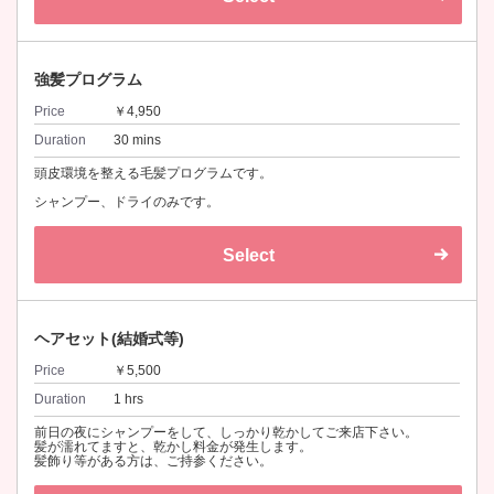
強髪プログラム
Price
￥4,950
Duration
30 mins
頭皮環境を整える毛髪プログラムです。
シャンプー、ドライのみです。
Select
ヘアセット(結婚式等)
Price
￥5,500
Duration
1 hrs
前日の夜にシャンプーをして、しっかり乾かしてご来店下さい。
髪が濡れてますと、乾かし料金が発生します。
髪飾り等がある方は、ご持参ください。