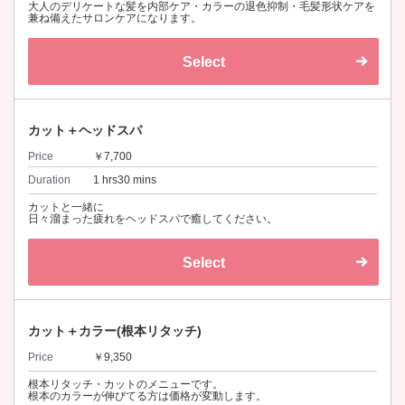
大人のデリケートな髪を内部ケア・カラーの退色抑制・毛髪形状ケアを
兼ね備えたサロンケアになります。
Select
カット＋ヘッドスパ
Price
￥7,700
Duration
1 hrs30 mins
カットと一緒に
日々溜まった疲れをヘッドスパで癒してください。
Select
カット＋カラー(根本リタッチ)
Price
￥9,350
根本リタッチ・カットのメニューです。
根本のカラーが伸びてる方は価格が変動します。