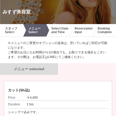
みすず美容室
スタッフ
メニュー
Select Date
Reservation
Booking
Select
Select
and Time
Input
Complete
※メニューのご変更やオプションの追加は、空いていればご対応が可能
になります。
ご希望のお日にちお時間が×(-)の場合でも、お取りできる場合もござい
ます。その際は、お電話又はLINEにてご連絡ください。
メニュー selected
カット(Sh込)
Price
￥4,400
Duration
1 hrs
シャンプー込みです。