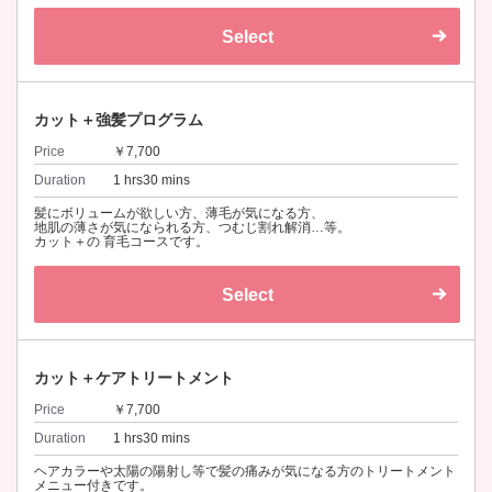
Select
カット＋強髪プログラム
Price
￥7,700
Duration
1 hrs30 mins
髪にボリュームが欲しい方、薄毛が気になる方、
地肌の薄さが気になられる方、つむじ割れ解消…等。
カット＋の 育毛コースです。
Select
カット＋ケアトリートメント
Price
￥7,700
Duration
1 hrs30 mins
ヘアカラーや太陽の陽射し等で髪の痛みが気になる方のトリートメント
メニュー付きです。