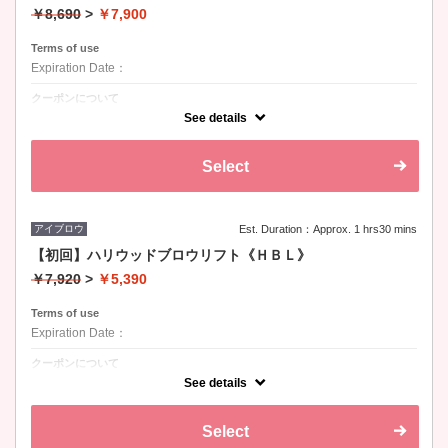
￥8,690
>
￥7,900
Terms of use
Expiration Date：
クーポンについて
カール：Ｊ、Ｃ、Ｄ / 長さ：8-15mm / 太さ：0.07
See details
Select
アイブロウ
Est. Duration：Approx. 1 hrs30 mins
【初回】ハリウッドブロウリフト《ＨＢＬ》
￥7,920
>
￥5,390
Terms of use
Expiration Date：
クーポンについて
炭酸クレンジング＆トリートメント＆ワックス付
See details
Select