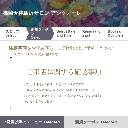
福岡天神駅近サロン アンクォーレ
新規クーポ
スタッフ
Select Date
Reservation
Booking
ン
Select
and Time
Input
Complete
Select
注意事項
をお読み頂き、ご理解の上ご予約ください
（⇩スクロールでお読み頂けます⇩）
⎾
⎿
2回目以降のメニュー selected
新規クーポン selected