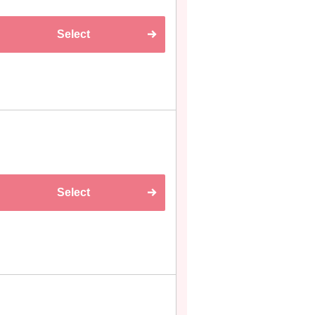
Select
Select