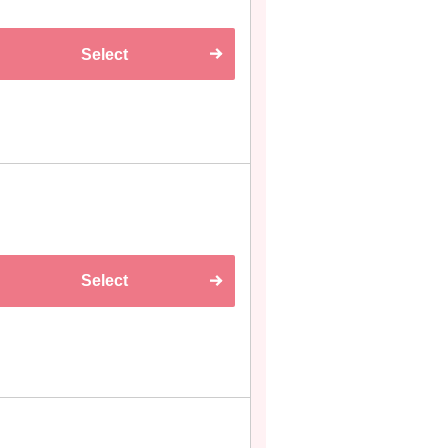
Select
Select