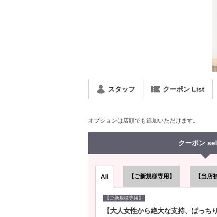
スタッフ
クーポン List
オプションは店頭でも追加いただけます。
クーポン sel
【ご新規様専用】
【当店
All
【ご新規様専用】
【大人女性から絶大な支持、ぱっち