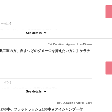
：
クーポン】
マスカラ、ビューラーのご使用はお控え下さい。
See details
ら5分以上遅れるとご希望の本数が付けられない場合がございます。
ル、日にち変更は供に平日￥1000、土日祝￥2000の、
は100%のキャンセル料を頂戴します。
Est. Duration：Approx. 1 hrs15 mins
や奥二重の方、自まつげのダメージを抑えたい方に】ケラチ
ーマの代名詞とも言えるメニューの地位を確立。
から立ち上げるため、瞳に光が入りやすく明るい印象に。
パッチリした目元を実現する"次世代まつげパーマ"。
可・1週間以内にご来店下さい
まる方は、ケラチンラッシュリフトもご検討下さい♪
方
：
たカールをご希望の方（ナチュラルから強めのカールまで調整）
ラッシュリフトが合わなかった、上がらなかった方
っている方
クーポン】
マスカラ、ビューラーのご使用はお控え下さい。
See details
ら5分以上遅れるとご希望の本数が付けられない場合がございます。
ル、日にち変更は供に平日￥1000、土日祝￥2000の、
は100%のキャンセル料を頂戴します。
Est. Duration：Approx. 1 hrs
40本orフラットラッシュ100本★アイシャンプー付
たカールをご希望の方（ナチュラルから強めのカールまで調整）