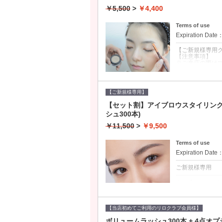
◆本数無制限！つ
◆ボリュームラ
￥5,500
>
￥4,400
ください。
Terms of use
Expiration Date
【ご新規様専用
【注意事項】
※ご来店の際は
※ご予約時間か
※当日のキャンセ
無断キャンセル
【ご新規様専用】
クーポンについて
【セット割】アイブロウスタイリング 
【眉毛を変えて
シュ300本)
大人の顔にメリ
人眉毛"に♪
￥11,500
>
￥9,500
■「眉メイクが苦
■骨格診断であな
Terms of use
Expiration Date
ご新規様専用
クーポンについて
・ご新規様向け
・フラットラッシ
・眉毛を変えて
【当店初めてご利用のリロクラブ会員様】
め美人眉毛にな
ボリュームラッシュ300本 + 4点オ