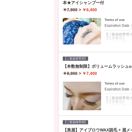
本★アイシャンプー付
■自然な長さや
当店で最も選ば
￥7,900
>
￥6,400
■若々しさと小顔
Terms of use
Expiration Date
【ご新規様専用
【注意事項】
※ご来店の際は
※ご予約時間か
※当日のキャンセ
無断キャンセル
【ご新規様専用】
クーポンについて
【本数無制限】ボリュームラッシュo
■イベント前☆い
■若々しさと小顔
￥8,900
>
￥7,400
Terms of use
Expiration Date
【ご新規様専用
【注意事項】
※ご来店の際は
※ご予約時間か
※当日のキャンセ
無断キャンセル
【ご新規様専用】
クーポンについて
【美眉】アイブロウWAX脱毛 + 眉メ