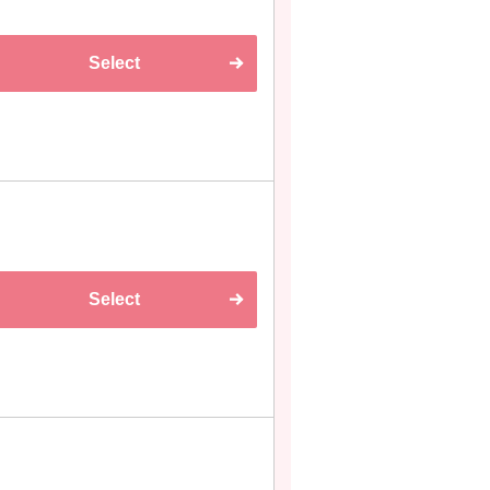
Select
Select