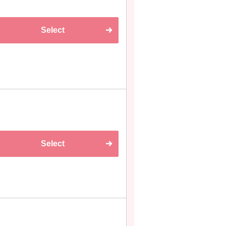
Select
Select