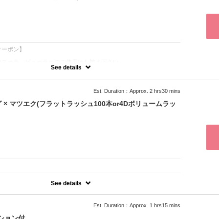
け放題はT-lashにお任せください。
ッシュ、フラットラッシュのどちらかを当日担当のスタッフにお伝え
：
クーポン】
マスカラ、ビューラーのご使用はお控え下さい。
See details
ら5分以上遅れるとご希望の本数が付けられない場合がございます。
ル、日にち変更は供に平日￥1000、土日祝￥2000の、
は100%のキャンセル料を頂戴します。
Est. Duration：Approx. 2 hrs30 mins
× マツエク(フラットラッシュ100本or4Dボリュームラッ
劇的に若見せ】
ハリを与える眉毛メイクで、目元の弛みで間延びした顔を引き締め"美
手…自分で眉を上手に描きたい!」そんな方に
たに合った眉毛をデザイン⇒WAX脱毛⇒メイク仕上げ
：
See details
、アイブロウスタイリングとマツエクのセット割クーポン
ュ100本か4Dボリュームラッシュ300本をお伝えください
劇的に若見せ！メリハリ眉毛メイクで、弛みで間延びした顔を引き締
Est. Duration：Approx. 1 hrs15 mins
りませんか？
プション付