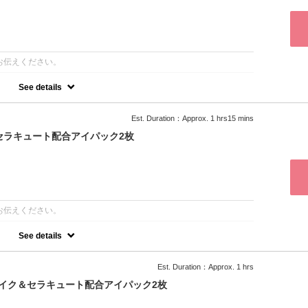
お伝えください。
See details
上げ④アイパック2枚付き
Est. Duration：Approx. 1 hrs15 mins
セラキュート配合アイパック2枚
お伝えください。
See details
Est. Duration：Approx. 1 hrs
メイク＆セラキュート配合アイパック2枚