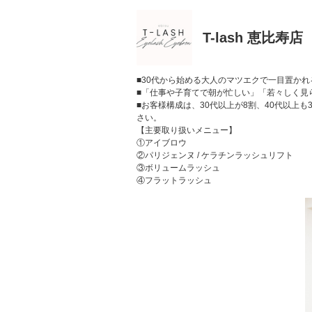
T-lash 恵比寿店
■30代から始める大人のマツエクで一目置かれ
■「仕事や子育てで朝が忙しい」「若々しく見
■お客様構成は、30代以上が8割、40代以
さい。
【主要取り扱いメニュー】
①アイブロウ
②パリジェンヌ / ケラチンラッシュリフト
③ボリュームラッシュ
④フラットラッシュ