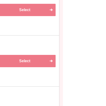
Select
Select