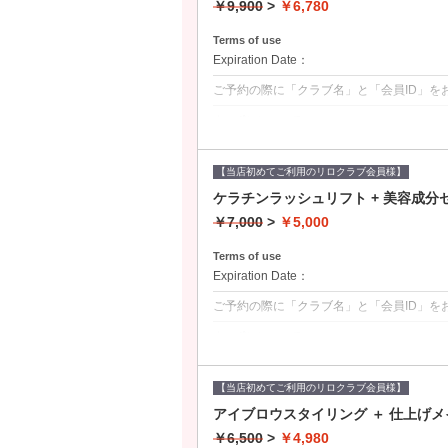
￥9,900
>
￥6,780
Terms of use
Expiration Date：
ご予約の際に「クラブ名」と「会員ID」を
クーポンについて
・リロクラブ会員様限定クーポン
・4点オプション付き
①オフ②アイシャンプー③コーティング仕
【当店初めてご利用のリロクラブ会員様】
ケラチンラッシュリフト + 美容成分
￥7,000
>
￥5,000
Terms of use
Expiration Date：
ご予約の際に「クラブ名」と「会員ID」を
クーポンについて
・リロクラブ会員様限定クーポン
・セラキュート配合アイパック2枚付き
【当店初めてご利用のリロクラブ会員様】
アイブロウスタイリング ＋ 仕上げ
￥6,500
>
￥4,980