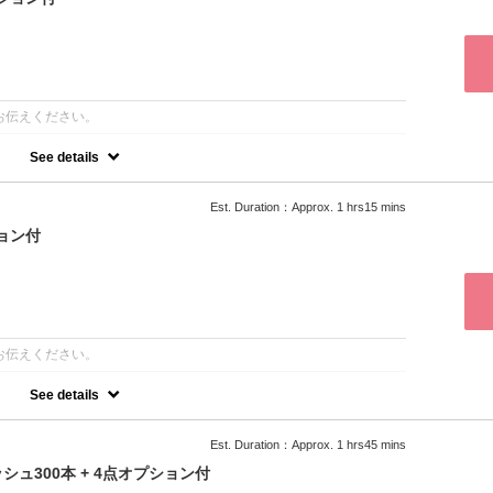
お伝えください。
See details
上げ④アイパック2枚付き
Est. Duration：Approx. 1 hrs15 mins
ション付
お伝えください。
See details
上げ④アイパック2枚付き
Est. Duration：Approx. 1 hrs45 mins
ュ300本 + 4点オプション付