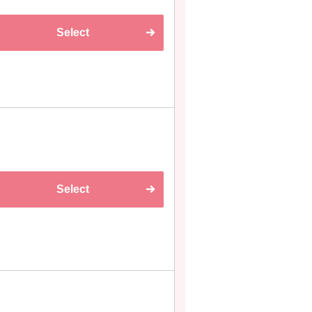
Select
Select