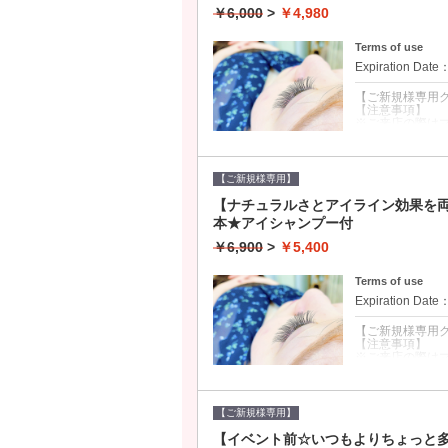
当店では、パリ
￥6,000
>
￥4,980
■一重や二重、
■パリジェンヌ
■自まつげが弱っ
Terms of use
■オフ+1100円
Expiration Date
■エクステ同日不
【ご新規様専用
【注意事項】
※ご来店の際は
※ご予約時間か
※当日のキャンセ
無断キャンセル
【ご新規様専用】
クーポンについて
【ナチュラルさとアイライン効果を両取
【働く女性必見！
本★アイシャンプー付
■ナチュラルさ
■自然な長さや
￥6,900
>
￥5,400
すっぴんでも怖
■目元を清潔に
Terms of use
Expiration Date
【ご新規様専用
【注意事項】
※ご来店の際は
※ご予約時間か
※当日のキャンセ
無断キャンセル
【ご新規様専用】
クーポンについて
【イベント前☆いつもよりちょっと多め
■ナチュラルさ