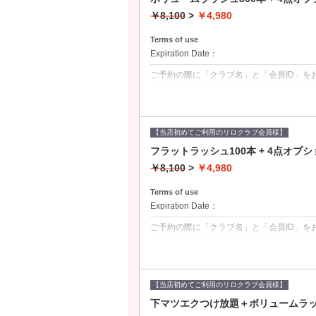
￥8,100
>
￥4,980
Terms of use
Expiration Date：
ご予約の際に「クラブ名」と「会員ID」を
クーポンについて
・リロクラブ会員様限定クーポン
・4点オプション付き
①オフ②アイシャンプー③コーティング仕
【当店初めてご利用のリロクラブ会員様】
フラットラッシュ100本 + 4点オプ
￥8,100
>
￥4,980
Terms of use
Expiration Date：
ご予約の際に「クラブ名」と「会員ID」を
クーポンについて
・リロクラブ会員様限定クーポン
・4点オプション付き
①オフ②アイシャンプー③コーティング仕
【当店初めてご利用のリロクラブ会員様】
下マツエクつけ放題＋ボリュームラッシ