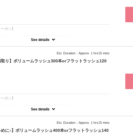
ジェンヌラッシュリフトよりも人気のメニュー！
まぶたが重い印象と言われたことがある方
ラッシュリフトが合わなかった、上がらなかった方
ている方
：
可・1週間以内にご来店下さい
クーポン】
マスカラ、ビューラーのご使用はお控え下さい。
See details
ら5分以上遅れるとご希望の本数が付けられない場合がございます。
ル、日にち変更は供に平日￥1000、土日祝￥2000の、
は100%のキャンセル料を頂戴します。
Est. Duration：Approx. 1 hrs15 mins
り】ボリュームラッシュ300本orフラットラッシュ120
朝のメイクを10分時短♪】
とアイライン効果を両取りできる働く女性の強い味方♪
カールでマツエクだとバレずにナチュラルに見せれますよ！
くないナチュラルな本数。
保ち、マツエクのもちを良くするアイシャンプー込の価格
：
クーポン】
マスカラ、ビューラーのご使用はお控え下さい。
See details
ら5分以上遅れるとご希望の本数が付けられない場合がございます。
ル、日にち変更は供に平日￥1000、土日祝￥2000の、
は100%のキャンセル料を頂戴します。
Est. Duration：Approx. 1 hrs15 mins
に♪】ボリュームラッシュ400本orフラットラッシュ140
とアイライン効果を両取りできる働く女性の強い味方♪