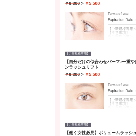
￥6,300
>
￥5,500
Terms of use
Expiration Date
【ご新規様専用
【注意事項】
※ご来店の際は
※ご予約時間か
※当日のキャンセ
無断キャンセル
【ご新規様専用】
クーポンについて
【自分だけの似合わせパーマ♪一重
■今やまつげパ
ンラッシュリフト
■まつ毛を根元
■従来パーマより
￥6,300
>
￥5,500
■オフ+1100円
■エクステ同日不
■以下に当ては
Terms of use
◎一重や二重の
Expiration Date
◎自分に合わせ
◎パリジェンヌ
◎自まつげが弱
【ご新規様専用
【注意事項】
※ご来店の際は
※ご予約時間か
※当日のキャンセ
無断キャンセル
【ご新規様専用】
クーポンについて
【働く女性必見】ボリュームラッシュ2
■自分に合わせ