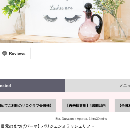
Reviews
ected
メニュー
初めてご利用のリロクラブ会員様】
【再来様専用】4週間以内
【全員
Est. Duration：Approx. 1 hrs30 mins
り目元のまつげパーマ】パリジェンヌラッシュリフト