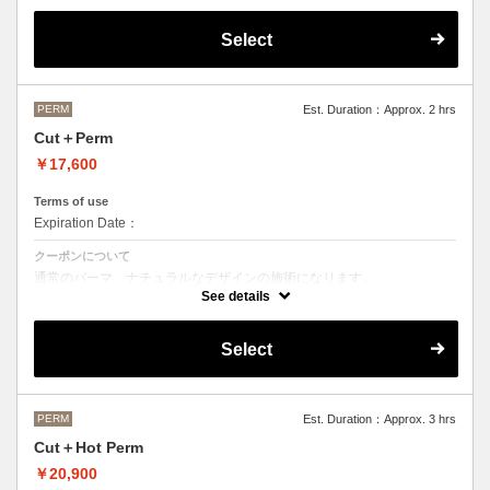
OLAPLEXを使うことでダメージを軽減させ、髪にツヤ、はりを与えま
す。
Select
●デザインパーマ、デジタルパーマ、スパイラルパーマ、ハードパーマ
などをご希望の方は、最終受付時間が変わるため別途メニューがござい
ますのでそちらの選択をお願いしております。
●ご不明な点がある場合お手数ですが、お電話にてご確認くださいま
せ。
PERM
Est. Duration：Approx. 2 hrs
●髪の長さにより別途ロング料金を頂戴いたします。
Cut＋Perm
M ¥＋1100 L¥＋1650 LL¥＋2200
￥17,600
Terms of use
Expiration Date：
クーポンについて
通常のパーマ、ナチュラルなデザインの施術になります。
See details
●デザインパーマ、デジタルパーマ、スパイラルパーマ、ハードパーマ
などをご希望の方は、最終受付時間が変わるため別途メニューがござい
ますのでそちらの選択をお願いしております。
Select
●ご不明な点がある場合お手数ですが、お電話にてご確認くださいま
せ。
●髪の長さにより別途ロング料金を頂戴いたします。
M ¥＋1100 L¥＋1650 LL¥＋2200
PERM
Est. Duration：Approx. 3 hrs
Cut＋Hot Perm
￥20,900