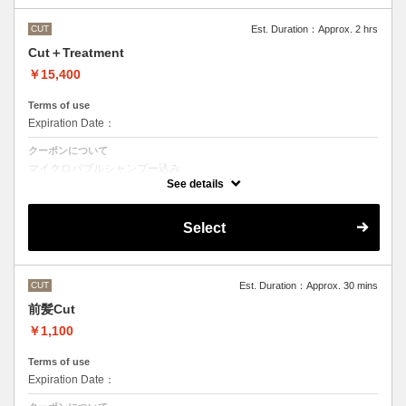
CUT
Est. Duration：Approx. 2 hrs
Cut＋Treatment
￥15,400
Terms of use
Expiration Date：
クーポンについて
マイクロバブルシャンプー込み
Aujuaシステムトリートメントを使った４ステップトリートメント
See details
トリートメントは髪質に合わせてご提案させていただいておりますの
で、料金が前後する場合がございます。
●髪の長さにより別途ロング料金を頂戴いたします。
Select
CUT
Est. Duration：Approx. 30 mins
前髪Cut
￥1,100
Terms of use
Expiration Date：