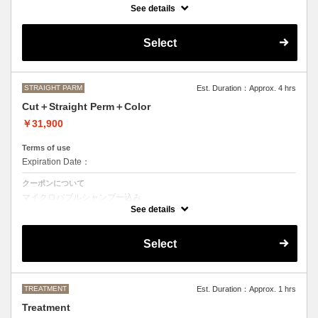
カット＋ストレートパーマ、縮毛矯正、ボリュームダウン
See details
おなやみに合わせて薬の強さや、癖のとる具合を調整させて頂きますの
で、ご来店いただいた際にご相談させて頂きます。
Select
●髪の長さにより別途ロング料金を頂戴いたします。
M ¥＋1100 L¥＋1650 LL¥＋2200
STRAIGHT PARM
Est. Duration：Approx. 4 hrs
Cut＋Straight Perm＋Color
￥31,900
Terms of use
Expiration Date：
クーポンについて
マイクロバブルシャンプー込み
カット＋ストレートパーマ、縮毛矯正、ボリュームダウン＋デザインな
See details
しの単色のカラーリング
おなやみに合わせて薬の強さや、癖のとる具合を調整させて頂きますの
Select
で、ご来店いただいた際にご相談させて頂きます。
●カラーリング、ストレートパーマは髪の長さにより別途ロング料金を
頂戴いたします。
M ¥＋1100 L¥＋1650 LL¥＋2200
TREATMENT
Est. Duration：Approx. 1 hrs
Treatment