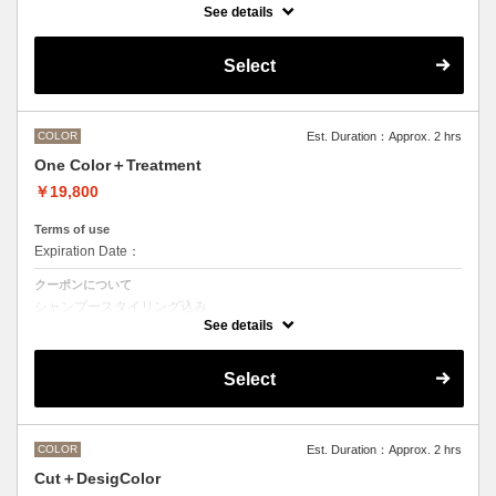
See details
●ご希望の色やカラー履歴、デザインによっては１度のブリーチでは表
現できない場合がございます。
●髪の長さにより別途ロング料金を頂戴いたします。
Select
M ¥＋550 L¥＋1100 LL¥＋2200
COLOR
Est. Duration：Approx. 2 hrs
One Color＋Treatment
￥19,800
Terms of use
Expiration Date：
クーポンについて
シャンプースタイリング込み
See details
Aujuaシステムトリートメントを使った４ステップトリートメント＋マ
イクロバブルシャンプー込み
トリートメントは髪質に合わせてご提案させていただきますので、料金
Select
が前後する場合がございます。
●ハイライト、ブリーチ、ポイントカラーなどデザインカラーをご希望
の方は別のメニューをご選択ください。
●髪の長さにより別途ロング料金を頂戴いたします。
M ¥＋1100 L¥＋1650 LL¥＋2200
COLOR
Est. Duration：Approx. 2 hrs
Cut＋DesigColor