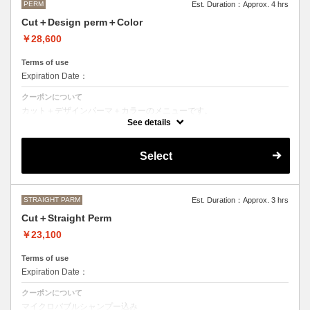
PERM
Est. Duration：Approx. 4 hrs
Cut＋Design perm＋Color
￥28,600
Terms of use
Expiration Date：
クーポンについて
カット＋デザインパーマ＋カラーのメニューです。
デザインパーマ、スパイラルパーマ、ハードパーマ、ツイストパーマな
See details
どをご希望の方はこちらのメニューをご選択ください。
●パーマはデザインによって施術時間、料金が前後する場合がございま
Select
す。
●カラーリングは髪の長さにより別途ロング料金を頂戴いたします。
M ¥＋1100 L¥＋1650 LL¥＋2200
STRAIGHT PARM
Est. Duration：Approx. 3 hrs
Cut＋Straight Perm
￥23,100
Terms of use
Expiration Date：
クーポンについて
マイクロバブルシャンプー込み