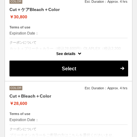
COLOR
Est. Duration：Approx. 4 hrs
Cut＋ケアBleach＋Color
￥30,800
Terms of use
Expiration Date：
クーポンについて
カット＋ブリーチ＋カラー（税込28,600円）OLAPLEX（税込2,200
円）
See details
ブリーチオンカラーをご希望の方はこちらを選択くださいませ。
前処理剤OLAPLEXを使ったカット＋ブリーチ＋カラー
OLAPLEXを使うことでダメージを軽減させ、髪にツヤ、はりを与えま
Select
す。
●ご希望の色やカラー履歴、デザインによっては１度のブリーチでは表
現できない場合がございます。
●髪の長さにより別途ロング料金を頂戴いたします。
M ¥＋1100 L¥＋1650 LL¥＋2200
COLOR
Est. Duration：Approx. 4 hrs
Cut＋Bleach＋Color
￥28,600
Terms of use
Expiration Date：
クーポンについて
ブリーチオンカラーをご希望の方はこちらを選択くださいませ。