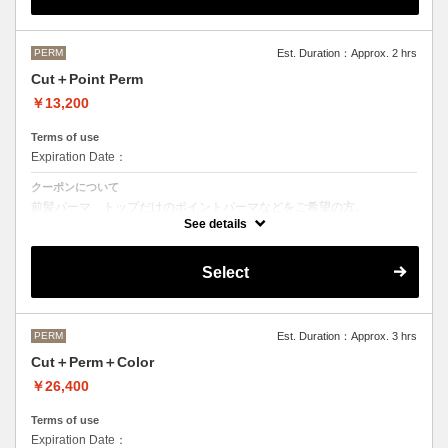
M ¥＋1100 L¥＋1650 LL¥＋2200
PERM
Est. Duration：Approx. 2 hrs
Cut＋Point Perm
￥13,200
Terms of use
Expiration Date：
クーポンについて
前髪パーマ、トップだけのポイントパーマなどをご希望の方。
See details
シャンプースタイリング代が含まれております。
パーマのデザイン、髪の毛の長さにより施術時間、金額が前後すること
もございます。
Select
当日担当者にご確認ください。
PERM
Est. Duration：Approx. 3 hrs
Cut＋Perm＋Color
￥26,400
Terms of use
Expiration Date：