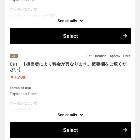
Expiration Date：
クーポンについて
stylistカット＋marbb￥8800
クバ指名カット＋marbb￥9350
See details
石原指名カット＋marbb￥9900
魔法のバブルmarbbを使ったカット＆シャンプーです。
Select
シャンプースタイリング代が含まれております。
CUT
Est. Duration：Approx. 1 hrs
Cut 【担当者により料金が異なります。概要欄をご覧くだ
さい】
￥7,700
Terms of use
Expiration Date：
クーポンについて
stylist ¥7700
クバ指名カット￥8250
See details
石原指名カット￥8800
シャンプースタイリング代が含まれております。
（マイクロバブルシャンプーをご希望の方はオプションでお選びいただ
Select
くかご来店の際にスタッフにお伝えください）