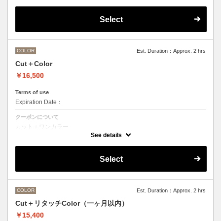
デザインなしの単色のカラーリングです。
OLAPLEXを使うことでダメージを軽減させ、髪にツヤ、はりを与えま
す。
Select
●髪の長さにより別途ロング料金を頂戴いたします。
M ¥＋1100 L¥＋1650 LL¥＋2200
●ポイントカラーなどのデザインカラーをご希望の場合、最終受付時間
が異なりますので、別メニューをお選びください。
COLOR
Est. Duration：Approx. 2 hrs
Cut＋Color
￥16,500
Terms of use
Expiration Date：
クーポンについて
カット＋ワンカラー
デザインなしの単色のカラーリングです。
See details
●髪の長さにより別途ロング料金を頂戴いたします。
M ¥＋1100 L¥＋1650 LL¥＋2200
●ヘアマニキュアの場合は￥＋2200
Select
●ポイントカラーなどのデザインカラーをご希望の場合、最終受付時間
が異なりますので、別メニューをお選びください。
COLOR
Est. Duration：Approx. 2 hrs
Cut＋リタッチColor（一ヶ月以内）
￥15,400