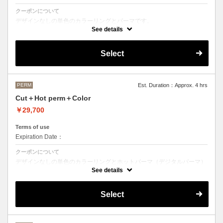
クーポンについて
デザインなしの単色のカラーリングとパーマです。
See details
●デザインパーマ、デジタルパーマ、スパイラルパーマ、ハードパー
マ、ツイストパーマなどをご希望の方は最終受付時間が変わるため、別
途メニューがございますのでそちらの選択をお願いしております。
Select
●カラーリングは髪の長さにより別途ロング料金を頂戴いたします。
M ¥＋1100 L¥＋1650 LL¥＋2200
PERM
Est. Duration：Approx. 4 hrs
Cut＋Hot perm＋Color
￥29,700
Terms of use
Expiration Date：
クーポンについて
デザインなしの単色のカラーリングとホットパーマ（デジタルパーマ）
です。
See details
ホットパーマをご希望の方はこちらのメニューをご選択ください。
●パーマはデザインによって施術時間、料金が前後する場合がございま
Select
す。
●カラーリングは髪の長さにより別途ロング料金を頂戴いたします。
M ¥＋1100 L¥＋1650 LL¥＋2200