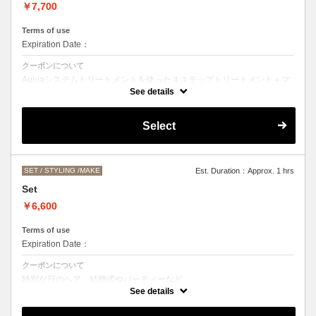
￥7,700
Terms of use
Expiration Date：
クーポンについて
Aujuaシステムトリートメントを使った４ステップトリートメント＋マ
イクロバブルシャンプー
See details
お客様の髪質に合わせたトリートメント。
カットなしの単品メニューのためシャンプーブロー代（＋3300円）を
Select
頂戴いたします。
髪の毛の長さによって、料金が変わります。
SET / STYLING /MAKE
Est. Duration：Approx. 1 hrs
Set
￥6,600
Terms of use
Expiration Date：
クーポンについて
特別な日のヘア、結婚式やパーティーなど
ヘアアレンジをご希望の方はこちらをお選びください。
See details
お仕上がりのお時間にご希望がある場合は、お電話にてご相談くださ
い。