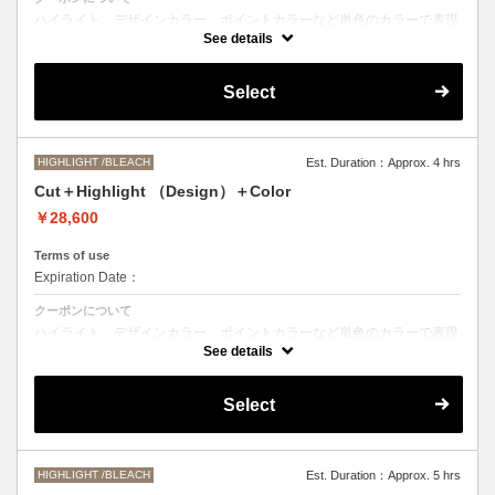
ハイライト、デザインカラー、ポイントカラーなど単色のカラーで表現
できないデザインをご希望の方はこちらのメニューをお選びください。
See details
●ご希望の色やカラー履歴、デザインによっては１度のブリーチでは表
現できない場合もございます。
Select
施術時間、料金が前後する場合がございます。
●髪の長さにより別途ロング料金を頂戴いたします。
M ¥＋550 L¥＋1100 LL¥＋2200
HIGHLIGHT /BLEACH
Est. Duration：Approx. 4 hrs
Cut＋Highlight （Design）＋Color
￥28,600
Terms of use
Expiration Date：
クーポンについて
ハイライト、デザインカラー、ポイントカラーなど単色のカラーで表現
できないデザインをご希望の方はこちらのメニューをお選びください。
See details
●ご希望の色やカラー履歴、デザインによっては１度のブリーチでは表
現できない場合もございます。
Select
施術時間、料金が前後する場合がございます。
●髪の長さにより別途ロング料金を頂戴いたします。
M ¥＋1100 L¥＋1650 LL¥＋2200
HIGHLIGHT /BLEACH
Est. Duration：Approx. 5 hrs