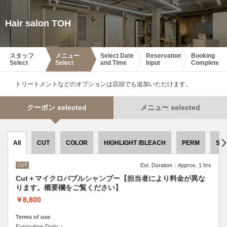
Hair salon TOH
スタッフ
メニュー
Select Date
Reservation
Booking
Select
Select
and Time
Input
Complete
トリートメントなどのオプションは店頭でも追加いただけます。
クーポン selected
メニュー selected
All
CUT
COLOR
HIGHLIGHT /BLEACH
PERM
ST
CUT
Est. Duration：Approx. 1 hrs
Cut＋マイクロバブルシャンプー【担当者により料金が異な
ります。概要欄をご覧ください】
￥8,800
Terms of use