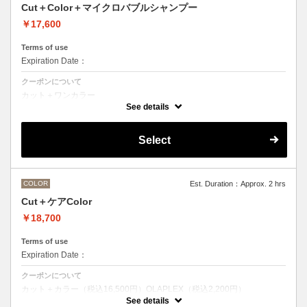
Cut＋Color＋マイクロバブルシャンプー
￥17,600
Terms of use
Expiration Date：
クーポンについて
カット＋ワンカラー
魔法のバブルmarbbを使ったmarbbシャンプー
See details
デザインなしの単色のカラーリングです。
●髪の長さにより別途ロング料金を頂戴いたします。
M ¥＋1100 L¥＋1650 LL¥＋2200
Select
●ポイントカラーなどのデザインカラーをご希望の場合、最終受付時間
が異なりますので、別メニューをお選びください。
COLOR
Est. Duration：Approx. 2 hrs
Cut＋ケアColor
￥18,700
Terms of use
Expiration Date：
クーポンについて
カット＋カラー（税込16,500円）OLAPLEX（税込2,200円）
前処理剤OLAPLEXを使ったカット＋ワンカラー
See details