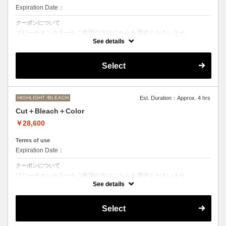
Expiration Date：
クーポンについて
ブリーチオンカラーをご希望の方はこちらを選択くださいませ。
See details
Aujuaシステムトリートメントを使った４ステップトリートメント＋マ
イクロバブルシャンプー込み
●トリートメントは髪質に合わせてご提案させていただいておりますの
Select
で、料金が前後する場合がございます。
●ご希望の色やカラー履歴、デザインによっては１度のブリーチでは表
現できない場合がございます。
●髪の長さにより別途ロング料金を頂戴いたします。
M ¥＋1100 L¥＋1650 LL¥＋2200
HIGHLIGHT /BLEACH
Est. Duration：Approx. 4 hrs
Cut＋Bleach＋Color
￥28,600
Terms of use
Expiration Date：
クーポンについて
ブリーチオンカラーをご希望の方はこちらを選択くださいませ。
See details
●トリートメントは髪質に合わせてご提案させていただいておりますの
で、料金が前後する場合がございます。
●ご希望の色やカラー履歴、デザインによっては１度のブリーチでは表
Select
現できない場合がございます。
●髪の長さにより別途ロング料金を頂戴いたします。
M ¥＋1100 L¥＋1650 LL¥＋2200