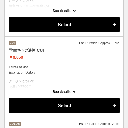
クーポンについて
前髪カットのみの料金です。
●その他のメニューとご一緒に選択された場合
See details
シャンプー・スタイリング代として別途3300円かかります。
Select
CUT
Est. Duration：Approx. 1 hrs
学生キッズ割引CUT
￥6,050
Terms of use
Expiration Date：
クーポンについて
stylist ¥7700円
クバ指名カット¥8250
See details
石原指名カット¥8800 から
Under 22歳 ¥ -1650
Select
Under 18歳 ¥ -2750
COLOR
Est. Duration：Approx. 2 hrs