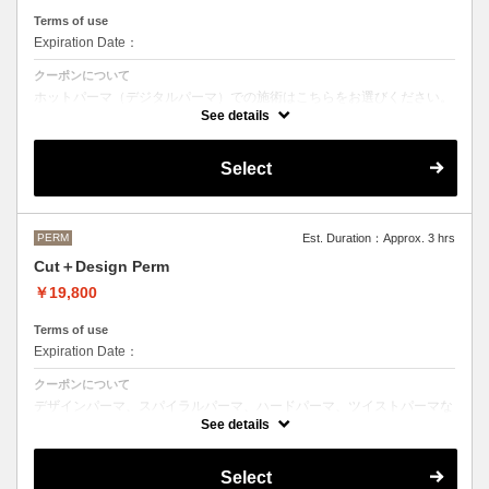
Terms of use
Expiration Date：
クーポンについて
ホットパーマ（デジタルパーマ）での施術はこちらをお選びください。
See details
●お時間、選択メニューがわからないなどのご不明な点がある場合、お
手数ですがお電話にてご確認くださいませ。
●髪の長さにより別途ロング料金を頂戴いたします。
Select
M ¥＋1100 L¥＋1650 LL¥＋2200
PERM
Est. Duration：Approx. 3 hrs
Cut＋Design Perm
￥19,800
Terms of use
Expiration Date：
クーポンについて
デザインパーマ、スパイラルパーマ、ハードパーマ、ツイストパーマな
どをご希望の方はこちらのメニューをご選択ください。
See details
●パーマはデザインによって施術時間、料金が前後する場合がございま
す。
Select
●髪の長さにより別途ロング料金を頂戴いたします。