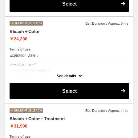
Select
●髪の長さにより別途ロング料金を頂戴いたします。
M ¥＋1100 L¥＋1650 LL¥＋2200
HIGHLIGHT /BLEACH
Est. Duration：Approx. 3 hrs
Bleach＋Color
￥24,200
Terms of use
Expiration Date：
クーポンについて
シャンプーブロー代込み
ブリーチオンカラーをご希望の方はこちらを選択くださいませ。
See details
●ご希望の色やカラー履歴、デザインによっては一度のブリーチでは表
現できない場合もございますので、施術時間、料金が前後する場合がご
Select
ざいます。
●髪の長さにより別途ロング料金を頂戴します。
M ¥＋1100 L¥＋1650 LL¥＋2200
HIGHLIGHT /BLEACH
Est. Duration：Approx. 4 hrs
Bleach＋Color＋Treatment
￥31,900
Terms of use