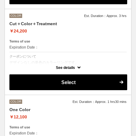
M ¥＋1100 L¥＋1650 LL¥＋2200
COLOR
Est. Duration：Approx. 3 hrs
Cut＋Color＋Treatment
￥24,200
Terms of use
Expiration Date：
クーポンについて
デザインなしの単色のカラーリングです。
●マイクロバブルシャンプー込み
See details
Aujuaシステムトリートメントを使った４ステップトリートメント
トリートメントは髪質の合わせてご提案させていただいておりますの
で、料金が前後する場合がございます。
Select
●髪の長さにより別途ロング料金を頂戴いたします。
M ¥＋1100 L¥＋1650 LL¥＋2200
●ハイライト、ブリーチ、ポイントカラーなどデザインカラーをご希望
の場合、別メニューを追加でお選びください。
COLOR
Est. Duration：Approx. 1 hrs30 mins
One Color
￥12,100
Terms of use
Expiration Date：