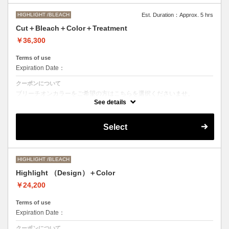
HIGHLIGHT /BLEACH
Est. Duration：Approx. 5 hrs
Cut＋Bleach＋Color＋Treatment
￥36,300
Terms of use
Expiration Date：
クーポンについて
ブリーチオンカラーをご希望の方はこちらを選択くださいませ。
See details
Aujuaシステムトリートメントを使った４ステップトリートメント＋マ
イクロバブルシャンプー込み
●トリートメントは髪質に合わせてご提案させていただいておりますの
Select
で、料金が前後する場合がございます。
●ご希望の色やカラー履歴、デザインによっては１度のブリーチでは表
現できない場合がございます。
●髪の長さにより別途ロング料金を頂戴いたします。
M ¥＋1100 L¥＋1650 LL¥＋2200
HIGHLIGHT /BLEACH
Highlight （Design）＋Color
￥24,200
Terms of use
Expiration Date：
クーポンについて