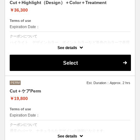
Cut＋Highlight（Design）＋Color＋Treatment
￥36,300
Terms of use
Expiration Date：
クーポンについて
ハイライト、デザインカラー、ポイントカラーなど単色のカラーで表現
できないデザインをご希望の方はこちらのメニューをお選びください。
See details
Aujuaシステムトリートメントを使った４ステップトリートメント＋マ
イクロバブルシャンプー込み
Select
●トリートメントは髪質に合わせてご提案させていただいておりますの
で、料金が前後する場合がございます。
●ご希望の色やカラー履歴、デザインによっては１度のブリーチでは表
現できない場合もございます。
施術時間、料金が前後する場合がございます。
●髪の長さにより別途ロング料金を頂戴いたします。
PERM
Est. Duration：Approx. 2 hrs
M ¥＋1100 L¥＋1650 LL¥＋2200
Cut＋ケアPerm
￥19,800
Terms of use
Expiration Date：
クーポンについて
通常のパーマ、ナチュラルなデザインの施術になります。
カット＋パーマ（税込17,600円）＋OLAPLEX（税込2,200円）
See details
前処理剤OLAPLEXを使ったカット＋パーマ