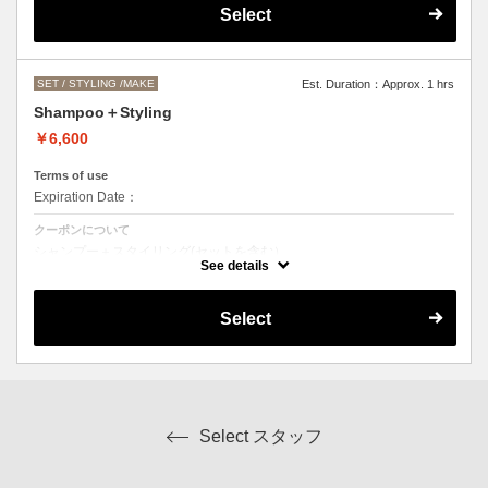
●営業時間外でのご予約もご相談ください。
Select
（早朝料金として、一時間ごとに＋2000円になります。）
SET / STYLING /MAKE
Est. Duration：Approx. 1 hrs
Shampoo＋Styling
￥6,600
Terms of use
Expiration Date：
クーポンについて
シャンプー＋スタイリング(セットを含む）
スタイリングの内容によってはお値段前後します。
See details
Select
Select スタッフ