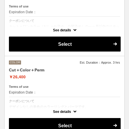
Terms of use
Expiration Date：
クーポンについて
カット＋ワンカラー（おしゃれ染め、白髪染め）の一ヶ月以内のリタッ
チメニューです
See details
Select
COLOR
Est. Duration：Approx. 3 hrs
Cut＋Color＋Perm
￥26,400
Terms of use
Expiration Date：
クーポンについて
デザインなしの単色のカラーリングとパーマです。
See details
●デザインパーマ、デジタルパーマ、スパイラルパーマ、ハードパー
マ、ツイストパーマなどをご希望の方は最終受付時間が変わるため、別
途メニューがございますのでそちらの選択をお願いしております。
Select
●カラーリングは髪の長さにより別途ロング料金を頂戴いたします。