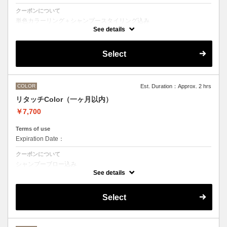
クーポンについて
単色カラーリング＋シャンプースタイリング込み
See details
●髪の長さにより別途ロング料金を頂戴いたします。
M ¥＋1100 L¥＋1650 LL¥＋2200
●ハイライト、ブリーチ、ポイントカラーなどデザインカラーをご希望
Select
の方は別のメニューをお選びください。
COLOR
Est. Duration：Approx. 2 hrs
リタッチColor（一ヶ月以内）
￥7,700
Terms of use
Expiration Date：
クーポンについて
シャンプーブロー込み
ワンカラー（おしゃれ染め、白髪染め）の一ヶ月以内のリタッチメニュ
See details
ー
Select