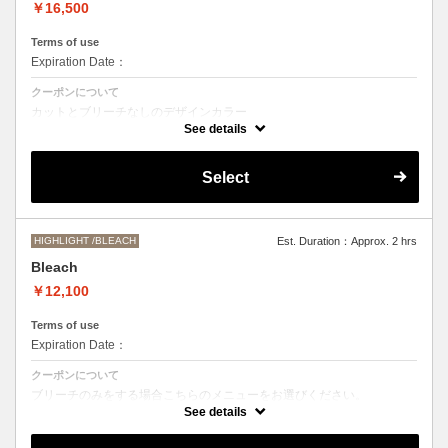
￥16,500
Terms of use
Expiration Date：
クーポンについて
カットとブリーチなしのデザインカラー
デザインによって施術時間、お値段前後する場合がございます。
See details
●髪の長さにより別途ロング料金を頂戴いたします。
M ¥＋1100 L¥＋1650 LL¥＋2200
Select
HIGHLIGHT /BLEACH
Est. Duration：Approx. 2 hrs
Bleach
￥12,100
Terms of use
Expiration Date：
クーポンについて
ブリーチのみをする場合こちらのメニューをお選びください。
別途シャンプーブロー代￥3300 頂戴いたします。
See details
●ご希望の色やデザインによっては１度のブリーチでは表現できない場
合もございますので施術時間、料金が前後する場合がございます。