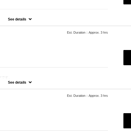
染め）の一ヶ月以内のリタッチメニューです
See details
Est. Duration：Approx. 3 hrs
マです。
See details
イラルパーマ、ハードパーマ、ツイストパーマなどをご希望の方は最
ございますのでそちらの選択をお願いしております。
グ料金を頂戴いたします。
Est. Duration：Approx. 3 hrs