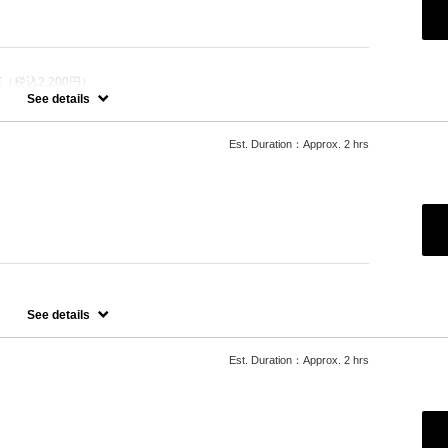
（税込2,200円）
カラー
See details
させ、髪にツヤ、はりを与えます。
Est. Duration：Approx. 2 hrs
たします。
ご希望の場合、最終受付時間が異なりますので、別メニューをお選び
See details
たします。
Est. Duration：Approx. 2 hrs
ご希望の場合、最終受付時間が異なりますので、別メニューをお選び