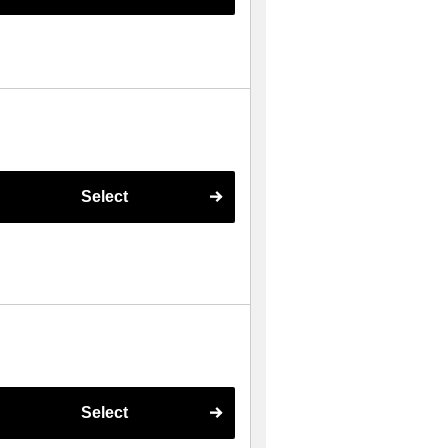
Select
Select