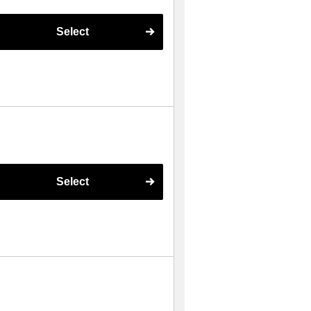
Select
Select