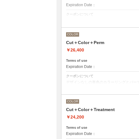
Expiration Date：
クーポンについて
カット＋ワンカラー（おしゃれ染め、白髪
COLOR
Cut＋Color＋Perm
￥26,400
Terms of use
Expiration Date：
クーポンについて
デザインなしの単色のカラーリングとパー
●デザインパーマ、デジタルパーマ、スパ
終受付時間が変わるため、別途メニューが
●カラーリングは髪の長さにより別途ロン
COLOR
M ¥＋1100 L¥＋1650 LL¥＋2200
Cut＋Color＋Treatment
￥24,200
Terms of use
Expiration Date：