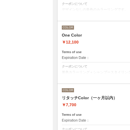
クーポンについて
デザインなしの単色のカラーリングです。
●マイクロバブルシャンプー込み
Aujuaシステムトリートメントを使った４
トリートメントは髪質の合わせてご提案さ
●髪の長さにより別途ロング料金を頂戴い
COLOR
M ¥＋1100 L¥＋1650 LL¥＋2200
●ハイライト、ブリーチ、ポイントカラー
One Color
さい。
￥12,100
Terms of use
Expiration Date：
クーポンについて
単色カラーリング＋シャンプースタイリン
●髪の長さにより別途ロング料金を頂戴い
M ¥＋1100 L¥＋1650 LL¥＋2200
●ハイライト、ブリーチ、ポイントカラー
COLOR
リタッチColor（一ヶ月以内）
￥7,700
Terms of use
Expiration Date：
クーポンについて