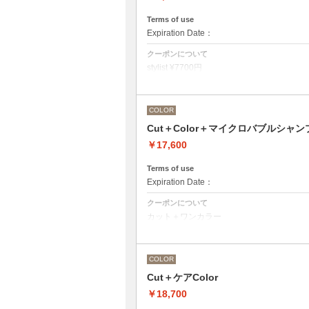
Terms of use
Expiration Date：
クーポンについて
stylist ¥7700円
クバ指名カット¥8250
石原指名カット¥8800 から
Under 22歳 ¥ -1650
COLOR
Under 18歳 ¥ -2750
Cut＋Color＋マイクロバブルシャン
￥17,600
Terms of use
Expiration Date：
クーポンについて
カット＋ワンカラー
魔法のバブルmarbbを使ったmarbbシャン
デザインなしの単色のカラーリングです。
●髪の長さにより別途ロング料金を頂戴い
M ¥＋1100 L¥＋1650 LL¥＋2200
COLOR
●ポイントカラーなどのデザインカラーを
ください。
Cut＋ケアColor
￥18,700