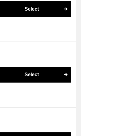
Select
Select