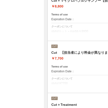
Cut＋マイクロバブルシャンプー【
￥8,800
Terms of use
Expiration Date：
クーポンについて
stylistカット＋marbb￥8800
クバ指名カット＋marbb￥9350
石原指名カット＋marbb￥9900
魔法のバブルmarbbを使ったカット＆シャ
CUT
シャンプースタイリング代が含まれており
Cut 【担当者により料金が異なり
￥7,700
Terms of use
Expiration Date：
クーポンについて
stylist ¥7700
クバ指名カット￥8250
石原指名カット￥8800
シャンプースタイリング代が含まれており
（マイクロバブルシャンプーをご希望の方
CUT
さい）
Cut＋Treatment