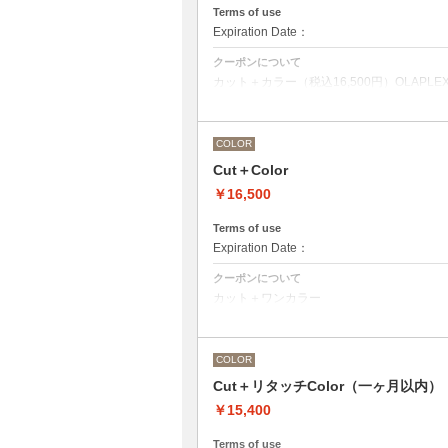
Terms of use
Expiration Date：
クーポンについて
カット＋カラー（税込16,500円）OLAPLEX
前処理剤OLAPLEXを使ったカット＋ワン
デザインなしの単色のカラーリングです。
OLAPLEXを使うことでダメージを軽減
COLOR
●髪の長さにより別途ロング料金を頂戴い
Cut＋Color
M ¥＋1100 L¥＋1650 LL¥＋2200
●ポイントカラーなどのデザインカラーを
￥16,500
ください。
Terms of use
Expiration Date：
クーポンについて
カット＋ワンカラー
デザインなしの単色のカラーリングです。
●髪の長さにより別途ロング料金を頂戴い
M ¥＋1100 L¥＋1650 LL¥＋2200
●ヘアマニキュアの場合は￥＋2200
COLOR
●ポイントカラーなどのデザインカラーを
ください。
Cut＋リタッチColor（一ヶ月以内）
￥15,400
Terms of use