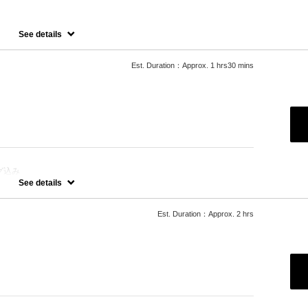
See details
ステップトリートメント
せていただいておりますので、料金が前後する場合がございます。
たします。
Est. Duration：Approx. 1 hrs30 mins
などデザインカラーをご希望の場合、別メニューを追加でお選びくだ
グ込み
See details
たします。
などデザインカラーをご希望の方は別のメニューをお選びください。
Est. Duration：Approx. 2 hrs