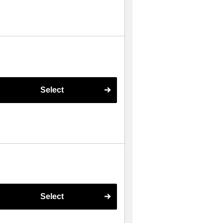
Select
Select