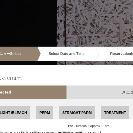
ニュー
Select
Select Date and Time
Reservation
I
いただけます。
ected
メニュー
LIGHT /BLEACH
PERM
STRAIGHT PARM
TREATMENT
Est. Duration：Approx. 1 hrs