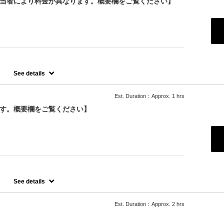
担当者により料金が異なります。概要欄をご覧ください】
See details
ンプーです。
Est. Duration：Approx. 1 hrs
ます。
ます。概要欄をご覧ください】
See details
ます。
はオプションでお選びいただくかご来店の際にスタッフにお伝えくだ
Est. Duration：Approx. 2 hrs