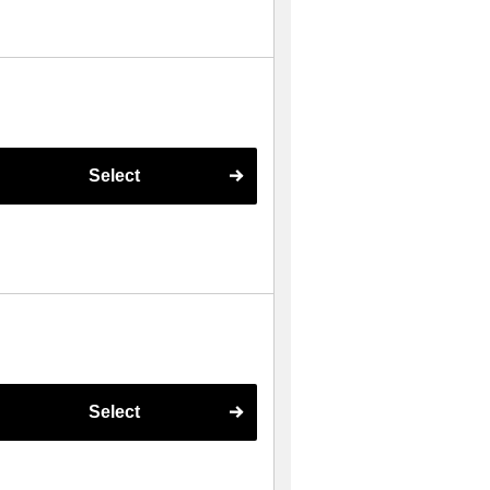
Select
Select