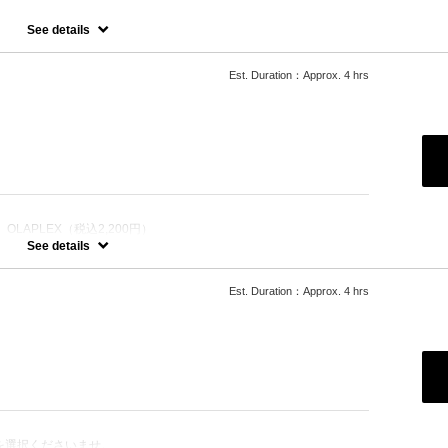
一ヶ月以内のリタッチメニュー
See details
Est. Duration：Approx. 4 hrs
LAPLEX（税込2,200円）
を選択くださいませ。
See details
ーチ＋カラー
させ、髪にツヤ、はりを与えます。
Est. Duration：Approx. 4 hrs
っては１度のブリーチでは表現できない場合がございます。
たします。
を選択くださいませ。