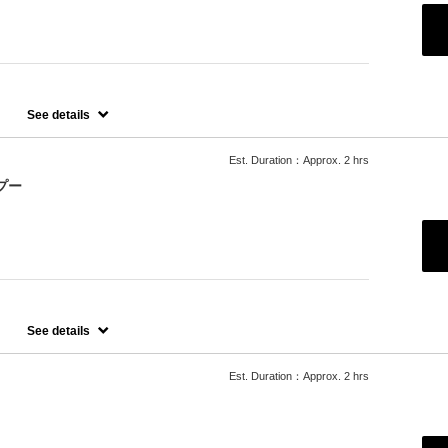
See details
Est. Duration：Approx. 2 hrs
プー
プー
See details
たします。
Est. Duration：Approx. 2 hrs
ご希望の場合、最終受付時間が異なりますので、別メニューをお選び