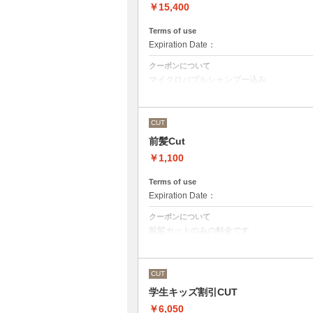
￥15,400
Terms of use
Expiration Date：
クーポンについて
マイクロバブルシャンプー込み
Aujuaシステムトリートメントを使った４
トリートメントは髪質に合わせてご提案さ
●髪の長さにより別途ロング料金を頂戴い
CUT
前髪Cut
￥1,100
Terms of use
Expiration Date：
クーポンについて
前髪カットのみの料金です。
●その他のメニューとご一緒に選択された
シャンプー・スタイリング代として別途33
CUT
学生キッズ割引CUT
￥6,050