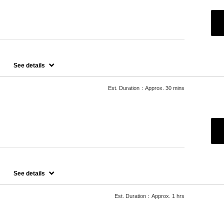
ステップトリートメント
See details
せていただいておりますので、料金が前後する場合がございます。
たします。
Est. Duration：Approx. 30 mins
場合
See details
00円かかります。
Est. Duration：Approx. 1 hrs