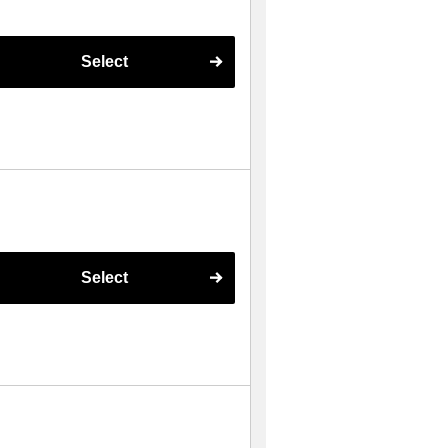
Select
Select