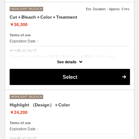
HIGHLIGHT /BLEACH
Est. Duration：Approx. 5 hrs
Cut＋Bleach＋Color＋Treatment
￥36,300
Terms of use
Expiration Date：
クーポンについて
ブリーチオンカラーをご希望の方はこちらを選択くださいませ。
See details
Aujuaシステムトリートメントを使った４ステップトリートメント＋マ
イクロバブルシャンプー込み
●トリートメントは髪質に合わせてご提案させていただいておりますの
Select
で、料金が前後する場合がございます。
●ご希望の色やカラー履歴、デザインによっては１度のブリーチでは表
現できない場合がございます。
●髪の長さにより別途ロング料金を頂戴いたします。
M ¥＋1100 L¥＋1650 LL¥＋2200
HIGHLIGHT /BLEACH
Highlight （Design）＋Color
￥24,200
Terms of use
Expiration Date：
クーポンについて