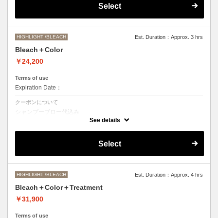
Select
●髪の長さにより別途ロング料金を頂戴いたします。
M ¥＋1100 L¥＋1650 LL¥＋2200
HIGHLIGHT /BLEACH
Est. Duration：Approx. 3 hrs
Bleach＋Color
￥24,200
Terms of use
Expiration Date：
クーポンについて
シャンプーブロー代込み
ブリーチオンカラーをご希望の方はこちらを選択くださいませ。
See details
●ご希望の色やカラー履歴、デザインによっては一度のブリーチでは表
現できない場合もございますので、施術時間、料金が前後する場合がご
Select
ざいます。
●髪の長さにより別途ロング料金を頂戴します。
M ¥＋1100 L¥＋1650 LL¥＋2200
HIGHLIGHT /BLEACH
Est. Duration：Approx. 4 hrs
Bleach＋Color＋Treatment
￥31,900
Terms of use