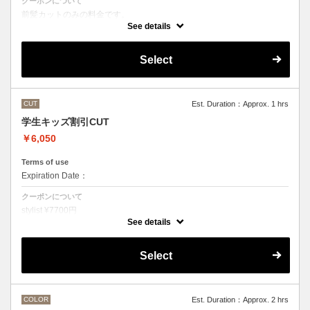
クーポンについて
前髪カットのみの料金です。
●その他のメニューとご一緒に選択された場合
See details
シャンプー・スタイリング代として別途3300円かかります。
Select
CUT
Est. Duration：Approx. 1 hrs
学生キッズ割引CUT
￥6,050
Terms of use
Expiration Date：
クーポンについて
stylist ¥7700円
クバ指名カット¥8250
See details
石原指名カット¥8800 から
Under 22歳 ¥ -1650
Select
Under 18歳 ¥ -2750
COLOR
Est. Duration：Approx. 2 hrs