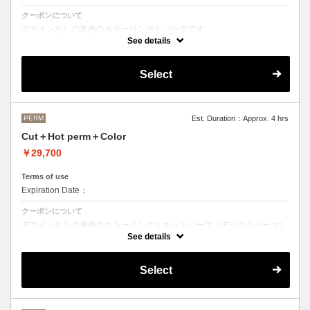
クーポンについて
デザインなしの単色のカラーリングとパーマです。
See details
●デザインパーマ、デジタルパーマ、スパイラルパーマ、ハードパー
マ、ツイストパーマなどをご希望の方は最終受付時間が変わるため、別
途メニューがございますのでそちらの選択をお願いしております。
Select
●カラーリングは髪の長さにより別途ロング料金を頂戴いたします。
M ¥＋1100 L¥＋1650 LL¥＋2200
PERM
Est. Duration：Approx. 4 hrs
Cut＋Hot perm＋Color
￥29,700
Terms of use
Expiration Date：
クーポンについて
デザインなしの単色のカラーリングとホットパーマ（デジタルパーマ）
です。
See details
ホットパーマをご希望の方はこちらのメニューをご選択ください。
●パーマはデザインによって施術時間、料金が前後する場合がございま
Select
す。
●カラーリングは髪の長さにより別途ロング料金を頂戴いたします。
M ¥＋1100 L¥＋1650 LL¥＋2200