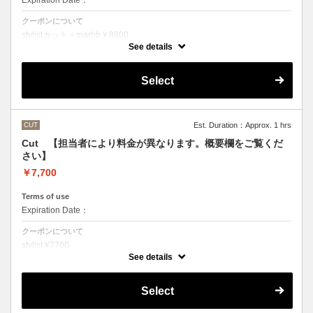
Expiration Date：
クーポンについて
stylistカット＋marbb￥8800
クバ指名カット＋marbb￥9350
See details
石原指名カット＋marbb￥9900
魔法のバブルmarbbを使ったカット＆シャンプーです。
Select
シャンプースタイリング代が含まれております。
CUT
Est. Duration：Approx. 1 hrs
Cut 【担当者により料金が異なります。概要欄をご覧くだ
さい】
￥7,700
Terms of use
Expiration Date：
クーポンについて
stylist ¥7700
クバ指名カット￥8250
See details
石原指名カット￥8800
シャンプースタイリング代が含まれております。
（マイクロバブルシャンプーをご希望の方はオプションでお選びいただ
Select
くかご来店の際にスタッフにお伝えください）