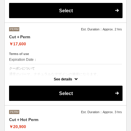
OLAPLEXを使うことでダメージを軽減させ、髪にツヤ、はりを与えま
す。
Select
●デザインパーマ、デジタルパーマ、スパイラルパーマ、ハードパーマ
などをご希望の方は、最終受付時間が変わるため別途メニューがござい
ますのでそちらの選択をお願いしております。
●ご不明な点がある場合お手数ですが、お電話にてご確認くださいま
せ。
PERM
Est. Duration：Approx. 2 hrs
●髪の長さにより別途ロング料金を頂戴いたします。
Cut＋Perm
M ¥＋1100 L¥＋1650 LL¥＋2200
￥17,600
Terms of use
Expiration Date：
クーポンについて
通常のパーマ、ナチュラルなデザインの施術になります。
See details
●デザインパーマ、デジタルパーマ、スパイラルパーマ、ハードパーマ
などをご希望の方は、最終受付時間が変わるため別途メニューがござい
ますのでそちらの選択をお願いしております。
Select
●ご不明な点がある場合お手数ですが、お電話にてご確認くださいま
せ。
●髪の長さにより別途ロング料金を頂戴いたします。
M ¥＋1100 L¥＋1650 LL¥＋2200
PERM
Est. Duration：Approx. 3 hrs
Cut＋Hot Perm
￥20,900