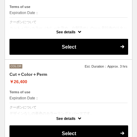
Terms of use
Expiration Date：
クーポンについて
カット＋ワンカラー（おしゃれ染め、白髪染め）の一ヶ月以内のリタッ
チメニューです
See details
Select
COLOR
Est. Duration：Approx. 3 hrs
Cut＋Color＋Perm
￥26,400
Terms of use
Expiration Date：
クーポンについて
デザインなしの単色のカラーリングとパーマです。
See details
●デザインパーマ、デジタルパーマ、スパイラルパーマ、ハードパー
マ、ツイストパーマなどをご希望の方は最終受付時間が変わるため、別
途メニューがございますのでそちらの選択をお願いしております。
Select
●カラーリングは髪の長さにより別途ロング料金を頂戴いたします。