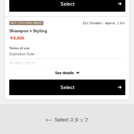
●営業時間外でのご予約もご相談ください。
Select
（早朝料金として、一時間ごとに＋2000円になります。）
SET / STYLING /MAKE
Est. Duration：Approx. 1 hrs
Shampoo＋Styling
￥6,600
Terms of use
Expiration Date：
クーポンについて
シャンプー＋スタイリング(セットを含む）
スタイリングの内容によってはお値段前後します。
See details
Select
Select スタッフ