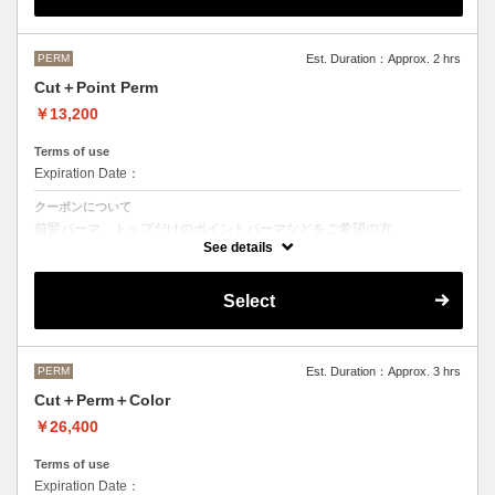
M ¥＋1100 L¥＋1650 LL¥＋2200
PERM
Est. Duration：Approx. 2 hrs
Cut＋Point Perm
￥13,200
Terms of use
Expiration Date：
クーポンについて
前髪パーマ、トップだけのポイントパーマなどをご希望の方。
See details
シャンプースタイリング代が含まれております。
パーマのデザイン、髪の毛の長さにより施術時間、金額が前後すること
もございます。
Select
当日担当者にご確認ください。
PERM
Est. Duration：Approx. 3 hrs
Cut＋Perm＋Color
￥26,400
Terms of use
Expiration Date：