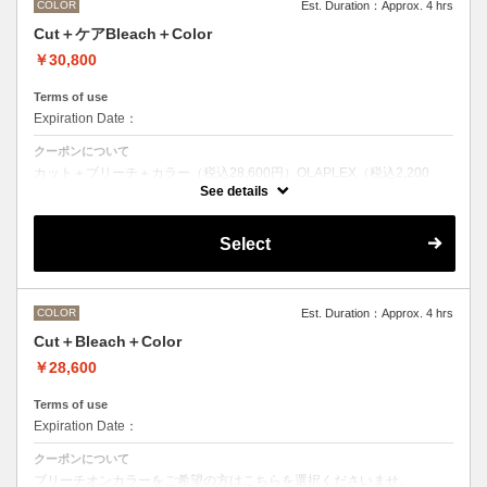
COLOR
Est. Duration：Approx. 4 hrs
Cut＋ケアBleach＋Color
￥30,800
Terms of use
Expiration Date：
クーポンについて
カット＋ブリーチ＋カラー（税込28,600円）OLAPLEX（税込2,200
円）
See details
ブリーチオンカラーをご希望の方はこちらを選択くださいませ。
前処理剤OLAPLEXを使ったカット＋ブリーチ＋カラー
OLAPLEXを使うことでダメージを軽減させ、髪にツヤ、はりを与えま
Select
す。
●ご希望の色やカラー履歴、デザインによっては１度のブリーチでは表
現できない場合がございます。
●髪の長さにより別途ロング料金を頂戴いたします。
M ¥＋1100 L¥＋1650 LL¥＋2200
COLOR
Est. Duration：Approx. 4 hrs
Cut＋Bleach＋Color
￥28,600
Terms of use
Expiration Date：
クーポンについて
ブリーチオンカラーをご希望の方はこちらを選択くださいませ。