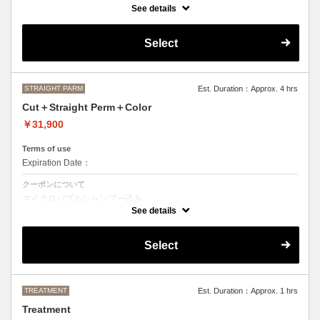
カット＋ストレートパーマ、縮毛矯正、ボリュームダウン
See details
おなやみに合わせて薬の強さや、癖のとる具合を調整させて頂きますの
で、ご来店いただいた際にご相談させて頂きます。
Select
●髪の長さにより別途ロング料金を頂戴いたします。
M ¥＋1100 L¥＋1650 LL¥＋2200
STRAIGHT PARM
Est. Duration：Approx. 4 hrs
Cut＋Straight Perm＋Color
￥31,900
Terms of use
Expiration Date：
クーポンについて
マイクロバブルシャンプー込み
カット＋ストレートパーマ、縮毛矯正、ボリュームダウン＋デザインな
See details
しの単色のカラーリング
おなやみに合わせて薬の強さや、癖のとる具合を調整させて頂きますの
Select
で、ご来店いただいた際にご相談させて頂きます。
●カラーリング、ストレートパーマは髪の長さにより別途ロング料金を
頂戴いたします。
M ¥＋1100 L¥＋1650 LL¥＋2200
TREATMENT
Est. Duration：Approx. 1 hrs
Treatment