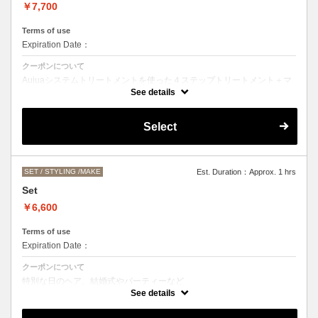
￥7,700
Terms of use
Expiration Date：
クーポンについて
Aujuaシステムトリートメントを使った４ステップトリートメント＋マ
イクロバブルシャンプー
See details
お客様の髪質に合わせたトリートメント。
カットなしの単品メニューのためシャンプーブロー代（＋3300円）を
Select
頂戴いたします。
髪の毛の長さによって、料金が変わります。
SET / STYLING /MAKE
Est. Duration：Approx. 1 hrs
Set
￥6,600
Terms of use
Expiration Date：
クーポンについて
特別な日のヘア、結婚式やパーティーなど
ヘアアレンジをご希望の方はこちらをお選びください。
See details
お仕上がりのお時間にご希望がある場合は、お電話にてご相談くださ
い。