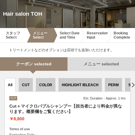
Hair salon TOH
スタッフ
メニュー
Select Date
Reservation
Booking
Select
Select
and Time
Input
Complete
トリートメントなどのオプションは店頭でも追加いただけます。
クーポン selected
メニュー selected
All
CUT
COLOR
HIGHLIGHT /BLEACH
PERM
ST
CUT
Est. Duration：Approx. 1 hrs
Cut＋マイクロバブルシャンプー【担当者により料金が異な
ります。概要欄をご覧ください】
￥8,800
Terms of use