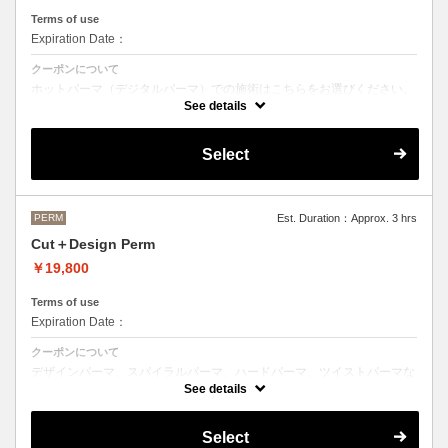
Terms of use
Expiration Date：
クーポンについて
ホットパーマ（デジタルパーマ）での施術はこちらをお選びください。
See details
●お時間、選択メニューがわからないなどのご不明な点がある場合、お
手数ですがお電話にてご確認くださいませ。
●髪の長さにより別途ロング料金を頂戴いたします。
Select
M ¥＋1100 L¥＋1650 LL¥＋2200
PERM
Est. Duration：Approx. 3 hrs
Cut＋Design Perm
￥19,800
Terms of use
Expiration Date：
クーポンについて
デザインパーマ、スパイラルパーマ、ハードパーマ、ツイストパーマな
どをご希望の方はこちらのメニューをご選択ください。
See details
●パーマはデザインによって施術時間、料金が前後する場合がございま
す。
Select
●髪の長さにより別途ロング料金を頂戴いたします。