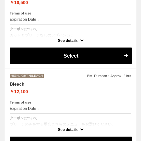
￥16,500
Terms of use
Expiration Date：
クーポンについて
カットとブリーチなしのデザインカラー
デザインによって施術時間、お値段前後する場合がございます。
See details
●髪の長さにより別途ロング料金を頂戴いたします。
M ¥＋1100 L¥＋1650 LL¥＋2200
Select
HIGHLIGHT /BLEACH
Est. Duration：Approx. 2 hrs
Bleach
￥12,100
Terms of use
Expiration Date：
クーポンについて
ブリーチのみをする場合こちらのメニューをお選びください。
別途シャンプーブロー代￥3300 頂戴いたします。
See details
●ご希望の色やデザインによっては１度のブリーチでは表現できない場
合もございますので施術時間、料金が前後する場合がございます。