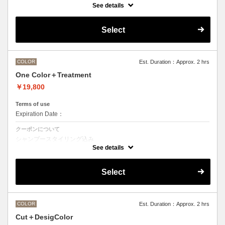
See details
●ご希望の色やカラー履歴、デザインによっては１度のブリーチでは表
現できない場合がございます。
●髪の長さにより別途ロング料金を頂戴いたします。
Select
M ¥＋550 L¥＋1100 LL¥＋2200
COLOR
Est. Duration：Approx. 2 hrs
One Color＋Treatment
￥19,800
Terms of use
Expiration Date：
クーポンについて
シャンプースタイリング込み
See details
Aujuaシステムトリートメントを使った４ステップトリートメント＋マ
イクロバブルシャンプー込み
トリートメントは髪質に合わせてご提案させていただきますので、料金
Select
が前後する場合がございます。
●ハイライト、ブリーチ、ポイントカラーなどデザインカラーをご希望
の方は別のメニューをご選択ください。
●髪の長さにより別途ロング料金を頂戴いたします。
M ¥＋1100 L¥＋1650 LL¥＋2200
COLOR
Est. Duration：Approx. 2 hrs
Cut＋DesigColor