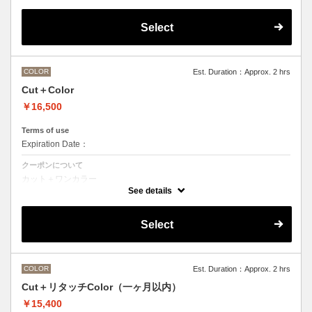
デザインなしの単色のカラーリングです。
OLAPLEXを使うことでダメージを軽減させ、髪にツヤ、はりを与えま
す。
Select
●髪の長さにより別途ロング料金を頂戴いたします。
M ¥＋1100 L¥＋1650 LL¥＋2200
●ポイントカラーなどのデザインカラーをご希望の場合、最終受付時間
が異なりますので、別メニューをお選びください。
COLOR
Est. Duration：Approx. 2 hrs
Cut＋Color
￥16,500
Terms of use
Expiration Date：
クーポンについて
カット＋ワンカラー
デザインなしの単色のカラーリングです。
See details
●髪の長さにより別途ロング料金を頂戴いたします。
M ¥＋1100 L¥＋1650 LL¥＋2200
●ヘアマニキュアの場合は￥＋2200
Select
●ポイントカラーなどのデザインカラーをご希望の場合、最終受付時間
が異なりますので、別メニューをお選びください。
COLOR
Est. Duration：Approx. 2 hrs
Cut＋リタッチColor（一ヶ月以内）
￥15,400