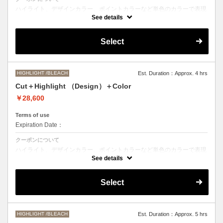
ハイライト、デザインカラー、ポイントカラーなど単色のカラーで表現
できないデザインをご希望の方はこちらのメニューをお選びください。
See details
●ご希望の色やカラー履歴、デザインによっては１度のブリーチでは表
現できない場合もございます。
Select
施術時間、料金が前後する場合がございます。
●髪の長さにより別途ロング料金を頂戴いたします。
M ¥＋550 L¥＋1100 LL¥＋2200
HIGHLIGHT /BLEACH
Est. Duration：Approx. 4 hrs
Cut＋Highlight （Design）＋Color
￥28,600
Terms of use
Expiration Date：
クーポンについて
ハイライト、デザインカラー、ポイントカラーなど単色のカラーで表現
できないデザインをご希望の方はこちらのメニューをお選びください。
See details
●ご希望の色やカラー履歴、デザインによっては１度のブリーチでは表
現できない場合もございます。
Select
施術時間、料金が前後する場合がございます。
●髪の長さにより別途ロング料金を頂戴いたします。
M ¥＋1100 L¥＋1650 LL¥＋2200
HIGHLIGHT /BLEACH
Est. Duration：Approx. 5 hrs