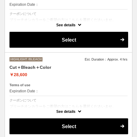
Expiration Date：
クーポンについて
ブリーチオンカラーをご希望の方はこちらを選択くださいませ。
See details
Aujuaシステムトリートメントを使った４ステップトリートメント＋マ
イクロバブルシャンプー込み
●トリートメントは髪質に合わせてご提案させていただいておりますの
Select
で、料金が前後する場合がございます。
●ご希望の色やカラー履歴、デザインによっては１度のブリーチでは表
現できない場合がございます。
●髪の長さにより別途ロング料金を頂戴いたします。
M ¥＋1100 L¥＋1650 LL¥＋2200
HIGHLIGHT /BLEACH
Est. Duration：Approx. 4 hrs
Cut＋Bleach＋Color
￥28,600
Terms of use
Expiration Date：
クーポンについて
ブリーチオンカラーをご希望の方はこちらを選択くださいませ。
See details
●トリートメントは髪質に合わせてご提案させていただいておりますの
で、料金が前後する場合がございます。
●ご希望の色やカラー履歴、デザインによっては１度のブリーチでは表
Select
現できない場合がございます。
●髪の長さにより別途ロング料金を頂戴いたします。
M ¥＋1100 L¥＋1650 LL¥＋2200