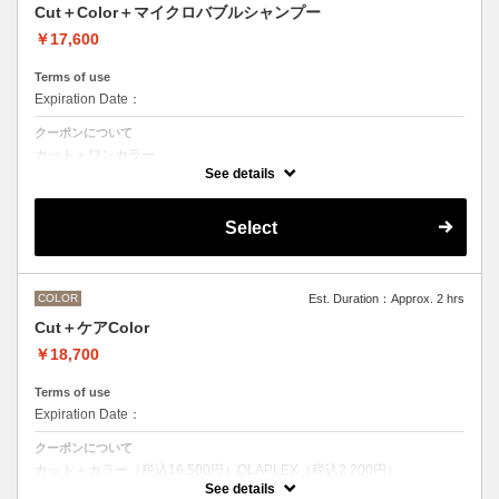
Cut＋Color＋マイクロバブルシャンプー
￥17,600
Terms of use
Expiration Date：
クーポンについて
カット＋ワンカラー
魔法のバブルmarbbを使ったmarbbシャンプー
See details
デザインなしの単色のカラーリングです。
●髪の長さにより別途ロング料金を頂戴いたします。
M ¥＋1100 L¥＋1650 LL¥＋2200
Select
●ポイントカラーなどのデザインカラーをご希望の場合、最終受付時間
が異なりますので、別メニューをお選びください。
COLOR
Est. Duration：Approx. 2 hrs
Cut＋ケアColor
￥18,700
Terms of use
Expiration Date：
クーポンについて
カット＋カラー（税込16,500円）OLAPLEX（税込2,200円）
前処理剤OLAPLEXを使ったカット＋ワンカラー
See details