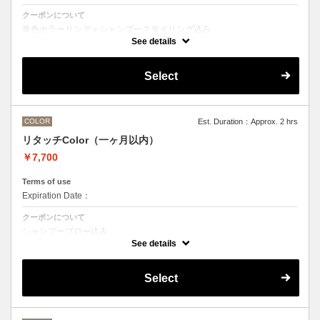
クーポンについて
単色カラーリング＋シャンプースタイリング込み
See details
●髪の長さにより別途ロング料金を頂戴いたします。
M ¥＋1100 L¥＋1650 LL¥＋2200
●ハイライト、ブリーチ、ポイントカラーなどデザインカラーをご希望
Select
の方は別のメニューをお選びください。
COLOR
Est. Duration：Approx. 2 hrs
リタッチColor（一ヶ月以内）
￥7,700
Terms of use
Expiration Date：
クーポンについて
シャンプーブロー込み
ワンカラー（おしゃれ染め、白髪染め）の一ヶ月以内のリタッチメニュ
See details
ー
Select