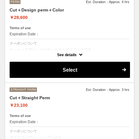
PERM
Est. Duration：Approx. 4 hrs
Cut＋Design perm＋Color
￥28,600
Terms of use
Expiration Date：
クーポンについて
カット＋デザインパーマ＋カラーのメニューです。
デザインパーマ、スパイラルパーマ、ハードパーマ、ツイストパーマな
See details
どをご希望の方はこちらのメニューをご選択ください。
●パーマはデザインによって施術時間、料金が前後する場合がございま
Select
す。
●カラーリングは髪の長さにより別途ロング料金を頂戴いたします。
M ¥＋1100 L¥＋1650 LL¥＋2200
STRAIGHT PARM
Est. Duration：Approx. 3 hrs
Cut＋Straight Perm
￥23,100
Terms of use
Expiration Date：
クーポンについて
マイクロバブルシャンプー込み