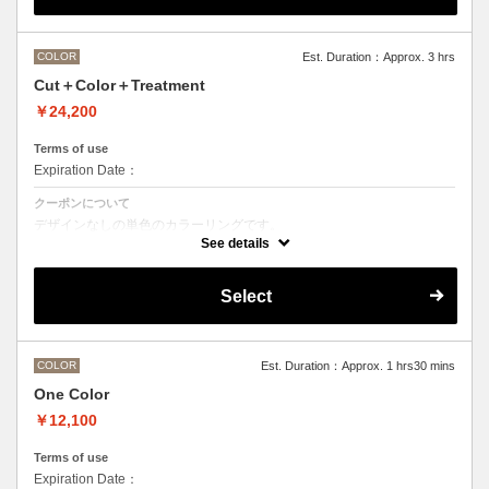
M ¥＋1100 L¥＋1650 LL¥＋2200
COLOR
Est. Duration：Approx. 3 hrs
Cut＋Color＋Treatment
￥24,200
Terms of use
Expiration Date：
クーポンについて
デザインなしの単色のカラーリングです。
●マイクロバブルシャンプー込み
See details
Aujuaシステムトリートメントを使った４ステップトリートメント
トリートメントは髪質の合わせてご提案させていただいておりますの
で、料金が前後する場合がございます。
Select
●髪の長さにより別途ロング料金を頂戴いたします。
M ¥＋1100 L¥＋1650 LL¥＋2200
●ハイライト、ブリーチ、ポイントカラーなどデザインカラーをご希望
の場合、別メニューを追加でお選びください。
COLOR
Est. Duration：Approx. 1 hrs30 mins
One Color
￥12,100
Terms of use
Expiration Date：