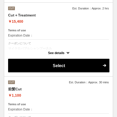
CUT
Est. Duration：Approx. 2 hrs
Cut＋Treatment
￥15,400
Terms of use
Expiration Date：
クーポンについて
マイクロバブルシャンプー込み
Aujuaシステムトリートメントを使った４ステップトリートメント
See details
トリートメントは髪質に合わせてご提案させていただいておりますの
で、料金が前後する場合がございます。
●髪の長さにより別途ロング料金を頂戴いたします。
Select
CUT
Est. Duration：Approx. 30 mins
前髪Cut
￥1,100
Terms of use
Expiration Date：