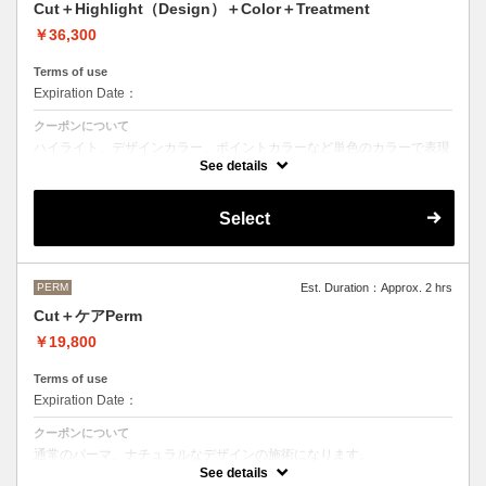
Cut＋Highlight（Design）＋Color＋Treatment
￥36,300
Terms of use
Expiration Date：
クーポンについて
ハイライト、デザインカラー、ポイントカラーなど単色のカラーで表現
できないデザインをご希望の方はこちらのメニューをお選びください。
See details
Aujuaシステムトリートメントを使った４ステップトリートメント＋マ
イクロバブルシャンプー込み
Select
●トリートメントは髪質に合わせてご提案させていただいておりますの
で、料金が前後する場合がございます。
●ご希望の色やカラー履歴、デザインによっては１度のブリーチでは表
現できない場合もございます。
施術時間、料金が前後する場合がございます。
●髪の長さにより別途ロング料金を頂戴いたします。
PERM
Est. Duration：Approx. 2 hrs
M ¥＋1100 L¥＋1650 LL¥＋2200
Cut＋ケアPerm
￥19,800
Terms of use
Expiration Date：
クーポンについて
通常のパーマ、ナチュラルなデザインの施術になります。
カット＋パーマ（税込17,600円）＋OLAPLEX（税込2,200円）
See details
前処理剤OLAPLEXを使ったカット＋パーマ