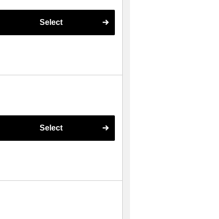
Select
Select