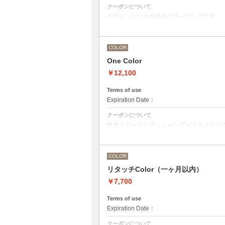
クーポンについて
デザインなしの単色のカラーリングです。
●マイクロバブルシャンプー込み
Aujuaシステムトリートメントを使った４
トリートメントは髪質の合わせてご提案さ
●髪の長さにより別途ロング料金を頂戴い
COLOR
M ¥＋1100 L¥＋1650 LL¥＋2200
●ハイライト、ブリーチ、ポイントカラー
One Color
さい。
￥12,100
Terms of use
Expiration Date：
クーポンについて
単色カラーリング＋シャンプースタイリン
●髪の長さにより別途ロング料金を頂戴い
M ¥＋1100 L¥＋1650 LL¥＋2200
●ハイライト、ブリーチ、ポイントカラー
COLOR
リタッチColor（一ヶ月以内）
￥7,700
Terms of use
Expiration Date：
クーポンについて