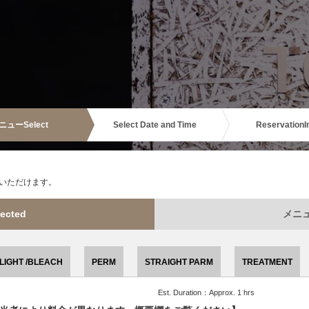
ニュー
Select
Select Date and Time
Reservation
I
いただけます。
ected
メニュー
LIGHT /BLEACH
PERM
STRAIGHT PARM
TREATMENT
Est. Duration：Approx. 1 hrs