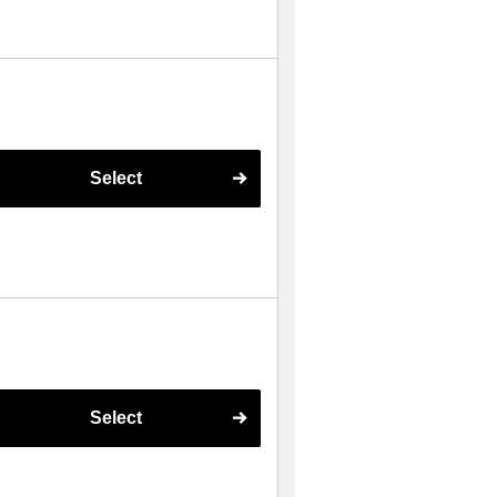
Select
Select