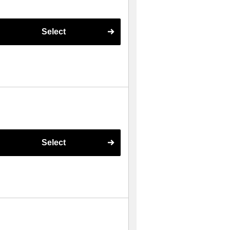
Select
Select