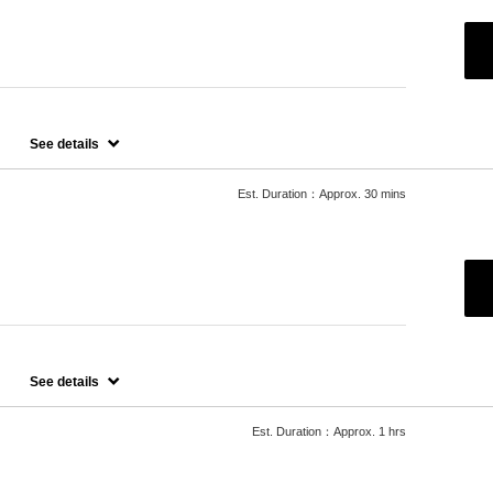
ステップトリートメント
See details
せていただいておりますので、料金が前後する場合がございます。
たします。
Est. Duration：Approx. 30 mins
場合
See details
00円かかります。
Est. Duration：Approx. 1 hrs