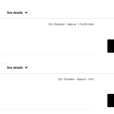
See details
ステップトリートメント
せていただいておりますので、料金が前後する場合がございます。
たします。
Est. Duration：Approx. 1 hrs30 mins
などデザインカラーをご希望の場合、別メニューを追加でお選びくだ
グ込み
See details
たします。
などデザインカラーをご希望の方は別のメニューをお選びください。
Est. Duration：Approx. 2 hrs