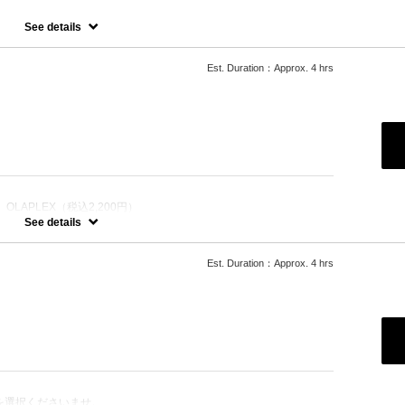
一ヶ月以内のリタッチメニュー
See details
Est. Duration：Approx. 4 hrs
LAPLEX（税込2,200円）
を選択くださいませ。
See details
ーチ＋カラー
させ、髪にツヤ、はりを与えます。
Est. Duration：Approx. 4 hrs
っては１度のブリーチでは表現できない場合がございます。
たします。
を選択くださいませ。