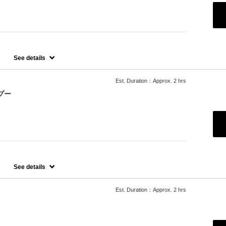
See details
Est. Duration：Approx. 2 hrs
プー
プー
See details
たします。
Est. Duration：Approx. 2 hrs
ご希望の場合、最終受付時間が異なりますので、別メニューをお選び