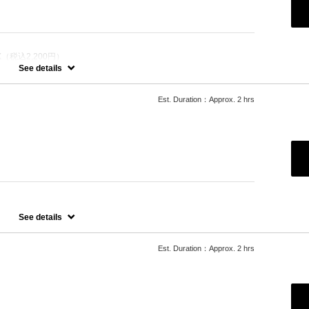
（税込2,200円）
カラー
See details
させ、髪にツヤ、はりを与えます。
Est. Duration：Approx. 2 hrs
たします。
ご希望の場合、最終受付時間が異なりますので、別メニューをお選び
See details
たします。
Est. Duration：Approx. 2 hrs
ご希望の場合、最終受付時間が異なりますので、別メニューをお選び