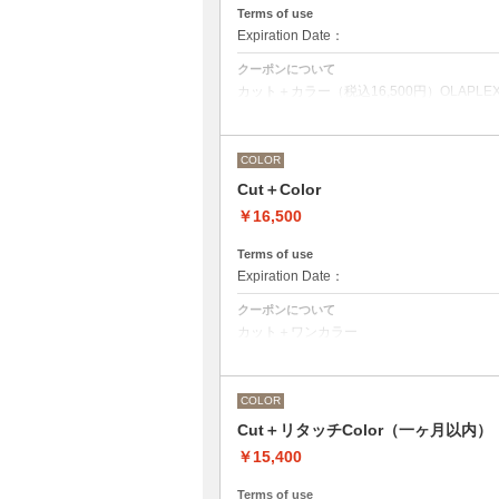
Terms of use
Expiration Date：
クーポンについて
カット＋カラー（税込16,500円）OLAPLEX
前処理剤OLAPLEXを使ったカット＋ワン
デザインなしの単色のカラーリングです。
OLAPLEXを使うことでダメージを軽減
COLOR
●髪の長さにより別途ロング料金を頂戴い
Cut＋Color
M ¥＋1100 L¥＋1650 LL¥＋2200
●ポイントカラーなどのデザインカラーを
￥16,500
ください。
Terms of use
Expiration Date：
クーポンについて
カット＋ワンカラー
デザインなしの単色のカラーリングです。
●髪の長さにより別途ロング料金を頂戴い
M ¥＋1100 L¥＋1650 LL¥＋2200
●ヘアマニキュアの場合は￥＋2200
COLOR
●ポイントカラーなどのデザインカラーを
ください。
Cut＋リタッチColor（一ヶ月以内）
￥15,400
Terms of use