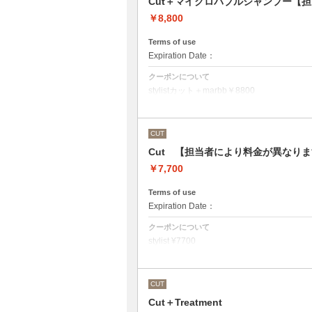
Cut＋マイクロバブルシャンプー【
￥8,800
Terms of use
Expiration Date：
クーポンについて
stylistカット＋marbb￥8800
クバ指名カット＋marbb￥9350
石原指名カット＋marbb￥9900
魔法のバブルmarbbを使ったカット＆シャ
CUT
シャンプースタイリング代が含まれており
Cut 【担当者により料金が異なり
￥7,700
Terms of use
Expiration Date：
クーポンについて
stylist ¥7700
クバ指名カット￥8250
石原指名カット￥8800
シャンプースタイリング代が含まれており
（マイクロバブルシャンプーをご希望の方
CUT
さい）
Cut＋Treatment