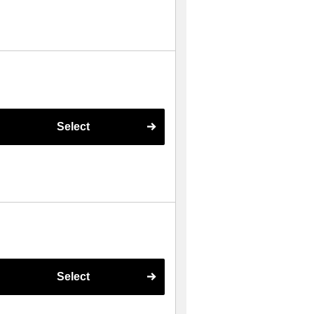
Select
Select