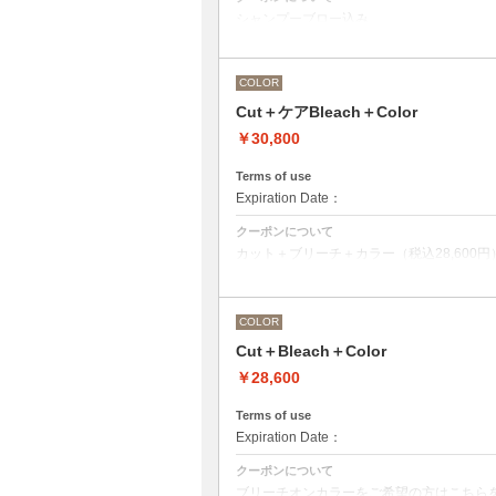
シャンプーブロー込み
ワンカラー（おしゃれ染め、白髪染め）の
COLOR
Cut＋ケアBleach＋Color
￥30,800
Terms of use
Expiration Date：
クーポンについて
カット＋ブリーチ＋カラー（税込28,600円）O
ブリーチオンカラーをご希望の方はこちら
前処理剤OLAPLEXを使ったカット＋ブリ
OLAPLEXを使うことでダメージを軽減
COLOR
●ご希望の色やカラー履歴、デザインによ
●髪の長さにより別途ロング料金を頂戴い
Cut＋Bleach＋Color
M ¥＋1100 L¥＋1650 LL¥＋2200
￥28,600
Terms of use
Expiration Date：
クーポンについて
ブリーチオンカラーをご希望の方はこちら