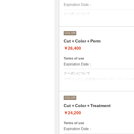
Expiration Date：
クーポンについて
カット＋ワンカラー（おしゃれ染め、白髪
COLOR
Cut＋Color＋Perm
￥26,400
Terms of use
Expiration Date：
クーポンについて
デザインなしの単色のカラーリングとパー
●デザインパーマ、デジタルパーマ、スパ
終受付時間が変わるため、別途メニューが
●カラーリングは髪の長さにより別途ロン
COLOR
M ¥＋1100 L¥＋1650 LL¥＋2200
Cut＋Color＋Treatment
￥24,200
Terms of use
Expiration Date：