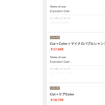
Terms of use
Expiration Date：
クーポンについて
stylist ¥7700円
クバ指名カット¥8250
石原指名カット¥8800 から
Under 22歳 ¥ -1650
COLOR
Under 18歳 ¥ -2750
Cut＋Color＋マイクロバブルシャン
￥17,600
Terms of use
Expiration Date：
クーポンについて
カット＋ワンカラー
魔法のバブルmarbbを使ったmarbbシャン
デザインなしの単色のカラーリングです。
●髪の長さにより別途ロング料金を頂戴い
M ¥＋1100 L¥＋1650 LL¥＋2200
COLOR
●ポイントカラーなどのデザインカラーを
ください。
Cut＋ケアColor
￥18,700