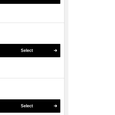
Select
Select