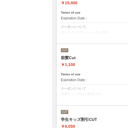
￥15,400
Terms of use
Expiration Date：
クーポンについて
マイクロバブルシャンプー込み
Aujuaシステムトリートメントを使った４
トリートメントは髪質に合わせてご提案さ
●髪の長さにより別途ロング料金を頂戴い
CUT
前髪Cut
￥1,100
Terms of use
Expiration Date：
クーポンについて
前髪カットのみの料金です。
●その他のメニューとご一緒に選択された
シャンプー・スタイリング代として別途33
CUT
学生キッズ割引CUT
￥6,050