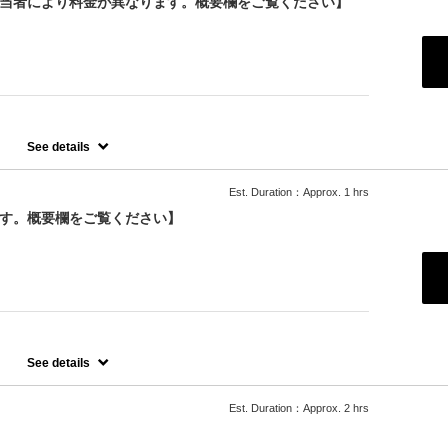
担当者により料金が異なります。概要欄をご覧ください】
See details
ンプーです。
Est. Duration：Approx. 1 hrs
ます。
ます。概要欄をご覧ください】
See details
ます。
はオプションでお選びいただくかご来店の際にスタッフにお伝えくだ
Est. Duration：Approx. 2 hrs