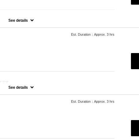
染め）の一ヶ月以内のリタッチメニューです
See details
Est. Duration：Approx. 3 hrs
マです。
See details
イラルパーマ、ハードパーマ、ツイストパーマなどをご希望の方は最
ございますのでそちらの選択をお願いしております。
グ料金を頂戴いたします。
Est. Duration：Approx. 3 hrs