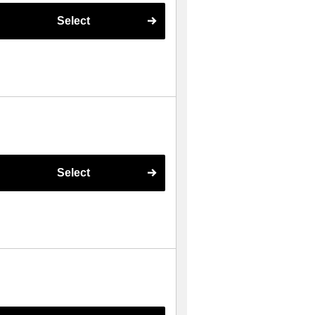
Select
Select