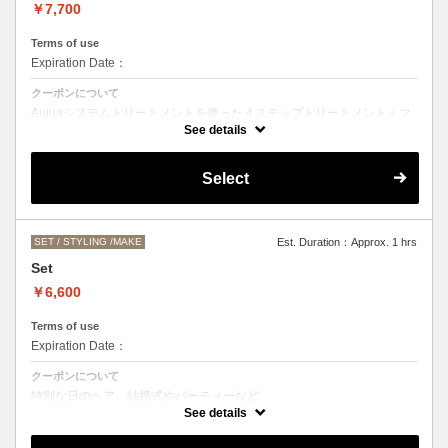
￥7,700
Terms of use
Expiration Date：
クーポンについて
Aujuaシステムトリートメントを使った４ステップトリートメント＋マ
イクロバブルシャンプー
See details
お客様の髪質に合わせたトリートメント。
カットなしの単品メニューのためシャンプーブロー代（＋3300円）を
Select
頂戴いたします。
髪の毛の長さによって、料金が変わります。
SET / STYLING /MAKE
Est. Duration：Approx. 1 hrs
Set
￥6,600
Terms of use
Expiration Date：
クーポンについて
特別な日のヘア、結婚式やパーティーなど
ヘアアレンジをご希望の方はこちらをお選びください。
See details
お仕上がりのお時間にご希望がある場合は、お電話にてご相談くださ
い。