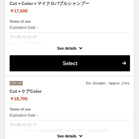
Cut＋Color＋マイクロバブルシャンプー
￥17,600
Terms of use
Expiration Date：
クーポンについて
カット＋ワンカラー
魔法のバブルmarbbを使ったmarbbシャンプー
See details
デザインなしの単色のカラーリングです。
●髪の長さにより別途ロング料金を頂戴いたします。
M ¥＋1100 L¥＋1650 LL¥＋2200
Select
●ポイントカラーなどのデザインカラーをご希望の場合、最終受付時間
が異なりますので、別メニューをお選びください。
COLOR
Est. Duration：Approx. 2 hrs
Cut＋ケアColor
￥18,700
Terms of use
Expiration Date：
クーポンについて
カット＋カラー（税込16,500円）OLAPLEX（税込2,200円）
前処理剤OLAPLEXを使ったカット＋ワンカラー
See details