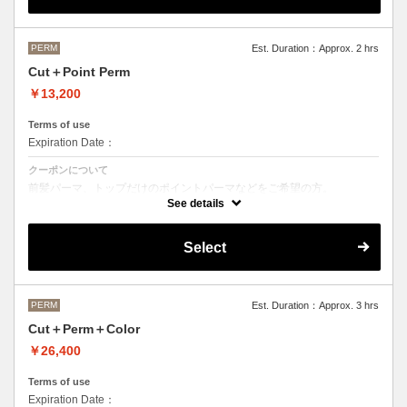
M ¥＋1100 L¥＋1650 LL¥＋2200
PERM
Est. Duration：Approx. 2 hrs
Cut＋Point Perm
￥13,200
Terms of use
Expiration Date：
クーポンについて
前髪パーマ、トップだけのポイントパーマなどをご希望の方。
See details
シャンプースタイリング代が含まれております。
パーマのデザイン、髪の毛の長さにより施術時間、金額が前後すること
もございます。
Select
当日担当者にご確認ください。
PERM
Est. Duration：Approx. 3 hrs
Cut＋Perm＋Color
￥26,400
Terms of use
Expiration Date：