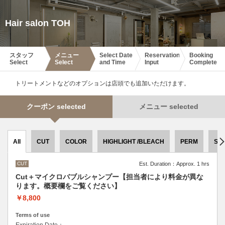
Hair salon TOH
スタッフ
メニュー
Select Date
Reservation
Booking
Select
Select
and Time
Input
Complete
トリートメントなどのオプションは店頭でも追加いただけます。
クーポン selected
メニュー selected
All
CUT
COLOR
HIGHLIGHT /BLEACH
PERM
ST
CUT
Est. Duration：Approx. 1 hrs
Cut＋マイクロバブルシャンプー【担当者により料金が異な
ります。概要欄をご覧ください】
￥8,800
Terms of use