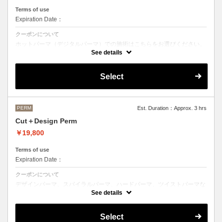
Terms of use
Expiration Date：
クーポンについて
ホットパーマ（デジタルパーマ）での施術はこちらをお選びください。
See details
●お時間、選択メニューがわからないなどのご不明な点がある場合、お
手数ですがお電話にてご確認くださいませ。
●髪の長さにより別途ロング料金を頂戴いたします。
Select
M ¥＋1100 L¥＋1650 LL¥＋2200
PERM
Est. Duration：Approx. 3 hrs
Cut＋Design Perm
￥19,800
Terms of use
Expiration Date：
クーポンについて
デザインパーマ、スパイラルパーマ、ハードパーマ、ツイストパーマな
どをご希望の方はこちらのメニューをご選択ください。
See details
●パーマはデザインによって施術時間、料金が前後する場合がございま
す。
Select
●髪の長さにより別途ロング料金を頂戴いたします。