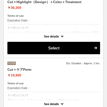
Cut＋Highlight（Design）＋Color＋Treatment
￥36,300
Terms of use
Expiration Date：
クーポンについて
ハイライト、デザインカラー、ポイントカラーなど単色のカラーで表現
できないデザインをご希望の方はこちらのメニューをお選びください。
See details
Aujuaシステムトリートメントを使った４ステップトリートメント＋マ
イクロバブルシャンプー込み
Select
●トリートメントは髪質に合わせてご提案させていただいておりますの
で、料金が前後する場合がございます。
●ご希望の色やカラー履歴、デザインによっては１度のブリーチでは表
現できない場合もございます。
施術時間、料金が前後する場合がございます。
●髪の長さにより別途ロング料金を頂戴いたします。
PERM
Est. Duration：Approx. 2 hrs
M ¥＋1100 L¥＋1650 LL¥＋2200
Cut＋ケアPerm
￥19,800
Terms of use
Expiration Date：
クーポンについて
通常のパーマ、ナチュラルなデザインの施術になります。
カット＋パーマ（税込17,600円）＋OLAPLEX（税込2,200円）
See details
前処理剤OLAPLEXを使ったカット＋パーマ