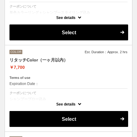
クーポンについて
単色カラーリング＋シャンプースタイリング込み
See details
●髪の長さにより別途ロング料金を頂戴いたします。
M ¥＋1100 L¥＋1650 LL¥＋2200
●ハイライト、ブリーチ、ポイントカラーなどデザインカラーをご希望
Select
の方は別のメニューをお選びください。
COLOR
Est. Duration：Approx. 2 hrs
リタッチColor（一ヶ月以内）
￥7,700
Terms of use
Expiration Date：
クーポンについて
シャンプーブロー込み
ワンカラー（おしゃれ染め、白髪染め）の一ヶ月以内のリタッチメニュ
See details
ー
Select