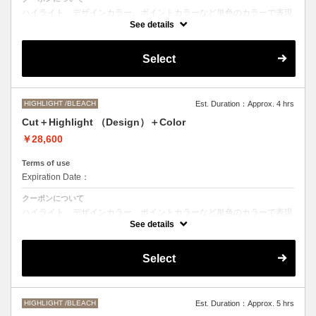
ハイライト、デザインカラー、ポイントカラーなど単色のカラーで表現
できないデザインをご希望の方はこちらのメニューをお選びください。
See details
●ご希望の色やカラー履歴、デザインによっては１度のブリーチでは表
現できない場合もございます。
Select
施術時間、料金が前後する場合がございます。
●髪の長さにより別途ロング料金を頂戴いたします。
M ¥＋550 L¥＋1100 LL¥＋2200
HIGHLIGHT /BLEACH
Est. Duration：Approx. 4 hrs
Cut＋Highlight （Design）＋Color
￥28,600
Terms of use
Expiration Date：
クーポンについて
ハイライト、デザインカラー、ポイントカラーなど単色のカラーで表現
できないデザインをご希望の方はこちらのメニューをお選びください。
See details
●ご希望の色やカラー履歴、デザインによっては１度のブリーチでは表
現できない場合もございます。
Select
施術時間、料金が前後する場合がございます。
●髪の長さにより別途ロング料金を頂戴いたします。
M ¥＋1100 L¥＋1650 LL¥＋2200
HIGHLIGHT /BLEACH
Est. Duration：Approx. 5 hrs