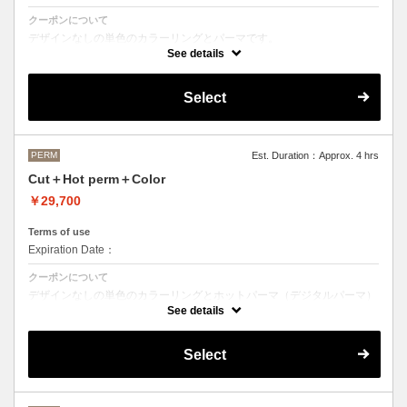
クーポンについて
デザインなしの単色のカラーリングとパーマです。
See details
●デザインパーマ、デジタルパーマ、スパイラルパーマ、ハードパー
マ、ツイストパーマなどをご希望の方は最終受付時間が変わるため、別
途メニューがございますのでそちらの選択をお願いしております。
Select
●カラーリングは髪の長さにより別途ロング料金を頂戴いたします。
M ¥＋1100 L¥＋1650 LL¥＋2200
PERM
Est. Duration：Approx. 4 hrs
Cut＋Hot perm＋Color
￥29,700
Terms of use
Expiration Date：
クーポンについて
デザインなしの単色のカラーリングとホットパーマ（デジタルパーマ）
です。
See details
ホットパーマをご希望の方はこちらのメニューをご選択ください。
●パーマはデザインによって施術時間、料金が前後する場合がございま
Select
す。
●カラーリングは髪の長さにより別途ロング料金を頂戴いたします。
M ¥＋1100 L¥＋1650 LL¥＋2200