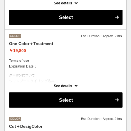
See details
●ご希望の色やカラー履歴、デザインによっては１度のブリーチでは表
現できない場合がございます。
●髪の長さにより別途ロング料金を頂戴いたします。
Select
M ¥＋550 L¥＋1100 LL¥＋2200
COLOR
Est. Duration：Approx. 2 hrs
One Color＋Treatment
￥19,800
Terms of use
Expiration Date：
クーポンについて
シャンプースタイリング込み
See details
Aujuaシステムトリートメントを使った４ステップトリートメント＋マ
イクロバブルシャンプー込み
トリートメントは髪質に合わせてご提案させていただきますので、料金
Select
が前後する場合がございます。
●ハイライト、ブリーチ、ポイントカラーなどデザインカラーをご希望
の方は別のメニューをご選択ください。
●髪の長さにより別途ロング料金を頂戴いたします。
M ¥＋1100 L¥＋1650 LL¥＋2200
COLOR
Est. Duration：Approx. 2 hrs
Cut＋DesigColor