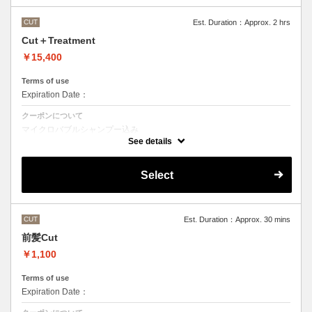
CUT
Est. Duration：Approx. 2 hrs
Cut＋Treatment
￥15,400
Terms of use
Expiration Date：
クーポンについて
マイクロバブルシャンプー込み
Aujuaシステムトリートメントを使った４ステップトリートメント
See details
トリートメントは髪質に合わせてご提案させていただいておりますの
で、料金が前後する場合がございます。
●髪の長さにより別途ロング料金を頂戴いたします。
Select
CUT
Est. Duration：Approx. 30 mins
前髪Cut
￥1,100
Terms of use
Expiration Date：