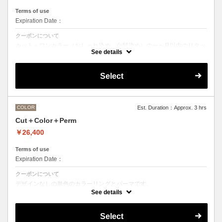
Terms of use
Expiration Date：
クーポンについて
カット＋ワンカラー（おしゃれ染め、白髪染め）の一ヶ月以内のリタッ
チメニューです
See details
Select
COLOR
Est. Duration：Approx. 3 hrs
Cut＋Color＋Perm
￥26,400
Terms of use
Expiration Date：
クーポンについて
デザインなしの単色のカラーリングとパーマです。
See details
●デザインパーマ、デジタルパーマ、スパイラルパーマ、ハードパー
マ、ツイストパーマなどをご希望の方は最終受付時間が変わるため、別
途メニューがございますのでそちらの選択をお願いしております。
Select
●カラーリングは髪の長さにより別途ロング料金を頂戴いたします。