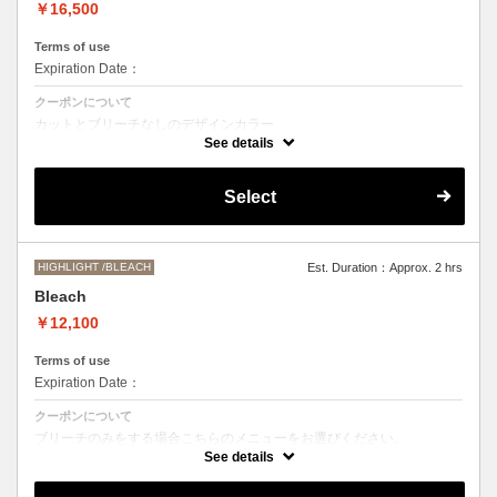
￥16,500
Terms of use
Expiration Date：
クーポンについて
カットとブリーチなしのデザインカラー
デザインによって施術時間、お値段前後する場合がございます。
See details
●髪の長さにより別途ロング料金を頂戴いたします。
M ¥＋1100 L¥＋1650 LL¥＋2200
Select
HIGHLIGHT /BLEACH
Est. Duration：Approx. 2 hrs
Bleach
￥12,100
Terms of use
Expiration Date：
クーポンについて
ブリーチのみをする場合こちらのメニューをお選びください。
別途シャンプーブロー代￥3300 頂戴いたします。
See details
●ご希望の色やデザインによっては１度のブリーチでは表現できない場
合もございますので施術時間、料金が前後する場合がございます。