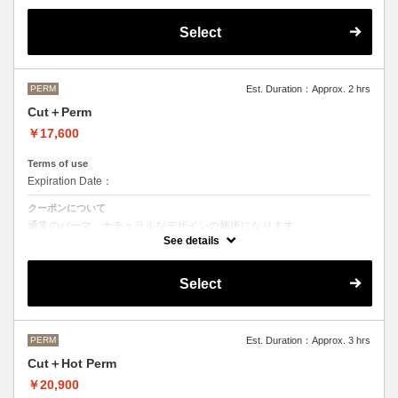
OLAPLEXを使うことでダメージを軽減させ、髪にツヤ、はりを与えま
す。
Select
●デザインパーマ、デジタルパーマ、スパイラルパーマ、ハードパーマ
などをご希望の方は、最終受付時間が変わるため別途メニューがござい
ますのでそちらの選択をお願いしております。
●ご不明な点がある場合お手数ですが、お電話にてご確認くださいま
せ。
PERM
Est. Duration：Approx. 2 hrs
●髪の長さにより別途ロング料金を頂戴いたします。
Cut＋Perm
M ¥＋1100 L¥＋1650 LL¥＋2200
￥17,600
Terms of use
Expiration Date：
クーポンについて
通常のパーマ、ナチュラルなデザインの施術になります。
See details
●デザインパーマ、デジタルパーマ、スパイラルパーマ、ハードパーマ
などをご希望の方は、最終受付時間が変わるため別途メニューがござい
ますのでそちらの選択をお願いしております。
Select
●ご不明な点がある場合お手数ですが、お電話にてご確認くださいま
せ。
●髪の長さにより別途ロング料金を頂戴いたします。
M ¥＋1100 L¥＋1650 LL¥＋2200
PERM
Est. Duration：Approx. 3 hrs
Cut＋Hot Perm
￥20,900