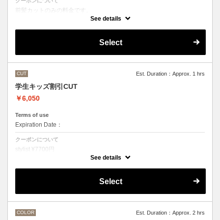
クーポンについて
前髪カットのみの料金です。
●その他のメニューとご一緒に選択された場合
See details
シャンプー・スタイリング代として別途3300円かかります。
Select
CUT
Est. Duration：Approx. 1 hrs
学生キッズ割引CUT
￥6,050
Terms of use
Expiration Date：
クーポンについて
stylist ¥7700円
クバ指名カット¥8250
See details
石原指名カット¥8800 から
Under 22歳 ¥ -1650
Select
Under 18歳 ¥ -2750
COLOR
Est. Duration：Approx. 2 hrs