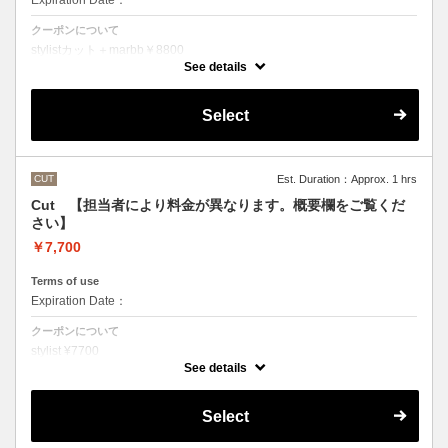
Expiration Date：
クーポンについて
stylistカット＋marbb￥8800
クバ指名カット＋marbb￥9350
See details
石原指名カット＋marbb￥9900
魔法のバブルmarbbを使ったカット＆シャンプーです。
Select
シャンプースタイリング代が含まれております。
CUT
Est. Duration：Approx. 1 hrs
Cut 【担当者により料金が異なります。概要欄をご覧くだ
さい】
￥7,700
Terms of use
Expiration Date：
クーポンについて
stylist ¥7700
クバ指名カット￥8250
See details
石原指名カット￥8800
シャンプースタイリング代が含まれております。
（マイクロバブルシャンプーをご希望の方はオプションでお選びいただ
Select
くかご来店の際にスタッフにお伝えください）