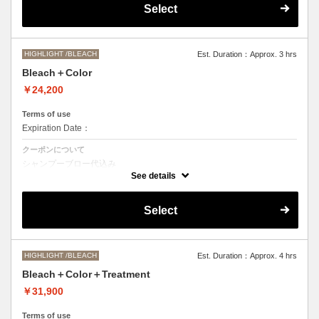
Select
●髪の長さにより別途ロング料金を頂戴いたします。
M ¥＋1100 L¥＋1650 LL¥＋2200
HIGHLIGHT /BLEACH
Est. Duration：Approx. 3 hrs
Bleach＋Color
￥24,200
Terms of use
Expiration Date：
クーポンについて
シャンプーブロー代込み
ブリーチオンカラーをご希望の方はこちらを選択くださいませ。
See details
●ご希望の色やカラー履歴、デザインによっては一度のブリーチでは表
現できない場合もございますので、施術時間、料金が前後する場合がご
Select
ざいます。
●髪の長さにより別途ロング料金を頂戴します。
M ¥＋1100 L¥＋1650 LL¥＋2200
HIGHLIGHT /BLEACH
Est. Duration：Approx. 4 hrs
Bleach＋Color＋Treatment
￥31,900
Terms of use