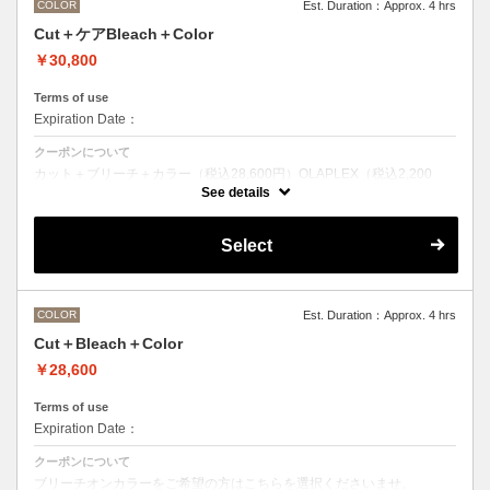
COLOR
Est. Duration：Approx. 4 hrs
Cut＋ケアBleach＋Color
￥30,800
Terms of use
Expiration Date：
クーポンについて
カット＋ブリーチ＋カラー（税込28,600円）OLAPLEX（税込2,200
円）
See details
ブリーチオンカラーをご希望の方はこちらを選択くださいませ。
前処理剤OLAPLEXを使ったカット＋ブリーチ＋カラー
OLAPLEXを使うことでダメージを軽減させ、髪にツヤ、はりを与えま
Select
す。
●ご希望の色やカラー履歴、デザインによっては１度のブリーチでは表
現できない場合がございます。
●髪の長さにより別途ロング料金を頂戴いたします。
M ¥＋1100 L¥＋1650 LL¥＋2200
COLOR
Est. Duration：Approx. 4 hrs
Cut＋Bleach＋Color
￥28,600
Terms of use
Expiration Date：
クーポンについて
ブリーチオンカラーをご希望の方はこちらを選択くださいませ。