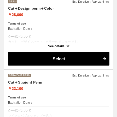
PERM
Est. Duration：Approx. 4 hrs
Cut＋Design perm＋Color
￥28,600
Terms of use
Expiration Date：
クーポンについて
カット＋デザインパーマ＋カラーのメニューです。
デザインパーマ、スパイラルパーマ、ハードパーマ、ツイストパーマな
See details
どをご希望の方はこちらのメニューをご選択ください。
●パーマはデザインによって施術時間、料金が前後する場合がございま
Select
す。
●カラーリングは髪の長さにより別途ロング料金を頂戴いたします。
M ¥＋1100 L¥＋1650 LL¥＋2200
STRAIGHT PARM
Est. Duration：Approx. 3 hrs
Cut＋Straight Perm
￥23,100
Terms of use
Expiration Date：
クーポンについて
マイクロバブルシャンプー込み