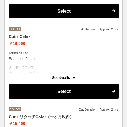
デザインなしの単色のカラーリングです。
OLAPLEXを使うことでダメージを軽減させ、髪にツヤ、はりを与えま
す。
Select
●髪の長さにより別途ロング料金を頂戴いたします。
M ¥＋1100 L¥＋1650 LL¥＋2200
●ポイントカラーなどのデザインカラーをご希望の場合、最終受付時間
が異なりますので、別メニューをお選びください。
COLOR
Est. Duration：Approx. 2 hrs
Cut＋Color
￥16,500
Terms of use
Expiration Date：
クーポンについて
カット＋ワンカラー
デザインなしの単色のカラーリングです。
See details
●髪の長さにより別途ロング料金を頂戴いたします。
M ¥＋1100 L¥＋1650 LL¥＋2200
●ヘアマニキュアの場合は￥＋2200
Select
●ポイントカラーなどのデザインカラーをご希望の場合、最終受付時間
が異なりますので、別メニューをお選びください。
COLOR
Est. Duration：Approx. 2 hrs
Cut＋リタッチColor（一ヶ月以内）
￥15,400