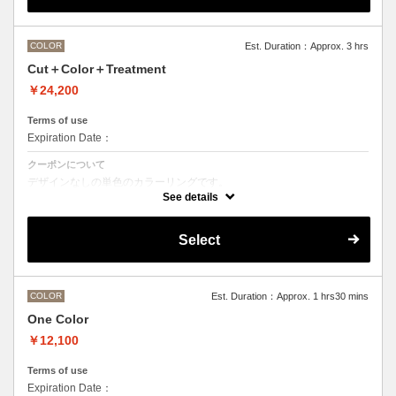
M ¥＋1100 L¥＋1650 LL¥＋2200
COLOR
Est. Duration：Approx. 3 hrs
Cut＋Color＋Treatment
￥24,200
Terms of use
Expiration Date：
クーポンについて
デザインなしの単色のカラーリングです。
●マイクロバブルシャンプー込み
See details
Aujuaシステムトリートメントを使った４ステップトリートメント
トリートメントは髪質の合わせてご提案させていただいておりますの
で、料金が前後する場合がございます。
Select
●髪の長さにより別途ロング料金を頂戴いたします。
M ¥＋1100 L¥＋1650 LL¥＋2200
●ハイライト、ブリーチ、ポイントカラーなどデザインカラーをご希望
の場合、別メニューを追加でお選びください。
COLOR
Est. Duration：Approx. 1 hrs30 mins
One Color
￥12,100
Terms of use
Expiration Date：