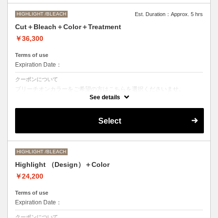
HIGHLIGHT /BLEACH
Est. Duration：Approx. 5 hrs
Cut＋Bleach＋Color＋Treatment
￥36,300
Terms of use
Expiration Date：
クーポンについて
ブリーチオンカラーをご希望の方はこちらを選択くださいませ。
See details
Aujuaシステムトリートメントを使った４ステップトリートメント＋マ
イクロバブルシャンプー込み
●トリートメントは髪質に合わせてご提案させていただいておりますの
Select
で、料金が前後する場合がございます。
●ご希望の色やカラー履歴、デザインによっては１度のブリーチでは表
現できない場合がございます。
●髪の長さにより別途ロング料金を頂戴いたします。
M ¥＋1100 L¥＋1650 LL¥＋2200
HIGHLIGHT /BLEACH
Highlight （Design）＋Color
￥24,200
Terms of use
Expiration Date：
クーポンについて