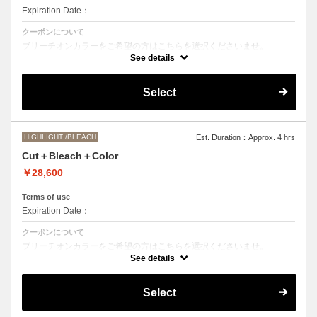
Expiration Date：
クーポンについて
ブリーチオンカラーをご希望の方はこちらを選択くださいませ。
See details
Aujuaシステムトリートメントを使った４ステップトリートメント＋マ
イクロバブルシャンプー込み
●トリートメントは髪質に合わせてご提案させていただいておりますの
Select
で、料金が前後する場合がございます。
●ご希望の色やカラー履歴、デザインによっては１度のブリーチでは表
現できない場合がございます。
●髪の長さにより別途ロング料金を頂戴いたします。
M ¥＋1100 L¥＋1650 LL¥＋2200
HIGHLIGHT /BLEACH
Est. Duration：Approx. 4 hrs
Cut＋Bleach＋Color
￥28,600
Terms of use
Expiration Date：
クーポンについて
ブリーチオンカラーをご希望の方はこちらを選択くださいませ。
See details
●トリートメントは髪質に合わせてご提案させていただいておりますの
で、料金が前後する場合がございます。
●ご希望の色やカラー履歴、デザインによっては１度のブリーチでは表
Select
現できない場合がございます。
●髪の長さにより別途ロング料金を頂戴いたします。
M ¥＋1100 L¥＋1650 LL¥＋2200