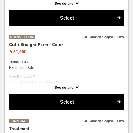
カット＋ストレートパーマ、縮毛矯正、ボリュームダウン
See details
おなやみに合わせて薬の強さや、癖のとる具合を調整させて頂きますの
で、ご来店いただいた際にご相談させて頂きます。
Select
●髪の長さにより別途ロング料金を頂戴いたします。
M ¥＋1100 L¥＋1650 LL¥＋2200
STRAIGHT PARM
Est. Duration：Approx. 4 hrs
Cut＋Straight Perm＋Color
￥31,900
Terms of use
Expiration Date：
クーポンについて
マイクロバブルシャンプー込み
カット＋ストレートパーマ、縮毛矯正、ボリュームダウン＋デザインな
See details
しの単色のカラーリング
おなやみに合わせて薬の強さや、癖のとる具合を調整させて頂きますの
Select
で、ご来店いただいた際にご相談させて頂きます。
●カラーリング、ストレートパーマは髪の長さにより別途ロング料金を
頂戴いたします。
M ¥＋1100 L¥＋1650 LL¥＋2200
TREATMENT
Est. Duration：Approx. 1 hrs
Treatment