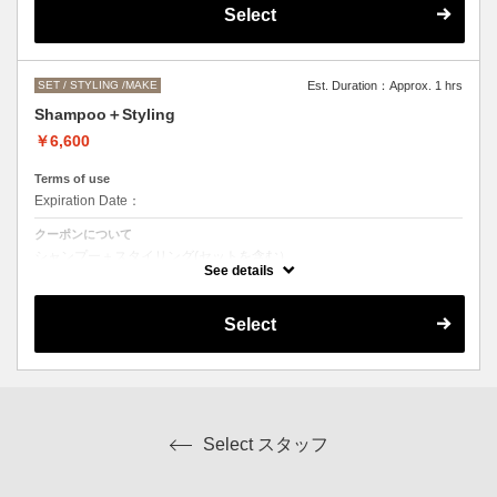
●営業時間外でのご予約もご相談ください。
Select
（早朝料金として、一時間ごとに＋2000円になります。）
SET / STYLING /MAKE
Est. Duration：Approx. 1 hrs
Shampoo＋Styling
￥6,600
Terms of use
Expiration Date：
クーポンについて
シャンプー＋スタイリング(セットを含む）
スタイリングの内容によってはお値段前後します。
See details
Select
Select スタッフ