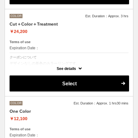
M ¥＋1100 L¥＋1650 LL¥＋2200
COLOR
Est. Duration：Approx. 3 hrs
Cut＋Color＋Treatment
￥24,200
Terms of use
Expiration Date：
クーポンについて
デザインなしの単色のカラーリングです。
●マイクロバブルシャンプー込み
See details
Aujuaシステムトリートメントを使った４ステップトリートメント
トリートメントは髪質の合わせてご提案させていただいておりますの
で、料金が前後する場合がございます。
Select
●髪の長さにより別途ロング料金を頂戴いたします。
M ¥＋1100 L¥＋1650 LL¥＋2200
●ハイライト、ブリーチ、ポイントカラーなどデザインカラーをご希望
の場合、別メニューを追加でお選びください。
COLOR
Est. Duration：Approx. 1 hrs30 mins
One Color
￥12,100
Terms of use
Expiration Date：