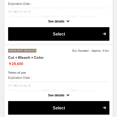
Expiration Date：
クーポンについて
ブリーチオンカラーをご希望の方はこちらを選択くださいませ。
See details
Aujuaシステムトリートメントを使った４ステップトリートメント＋マ
イクロバブルシャンプー込み
●トリートメントは髪質に合わせてご提案させていただいておりますの
Select
で、料金が前後する場合がございます。
●ご希望の色やカラー履歴、デザインによっては１度のブリーチでは表
現できない場合がございます。
●髪の長さにより別途ロング料金を頂戴いたします。
M ¥＋1100 L¥＋1650 LL¥＋2200
HIGHLIGHT /BLEACH
Est. Duration：Approx. 4 hrs
Cut＋Bleach＋Color
￥28,600
Terms of use
Expiration Date：
クーポンについて
ブリーチオンカラーをご希望の方はこちらを選択くださいませ。
See details
●トリートメントは髪質に合わせてご提案させていただいておりますの
で、料金が前後する場合がございます。
●ご希望の色やカラー履歴、デザインによっては１度のブリーチでは表
Select
現できない場合がございます。
●髪の長さにより別途ロング料金を頂戴いたします。
M ¥＋1100 L¥＋1650 LL¥＋2200