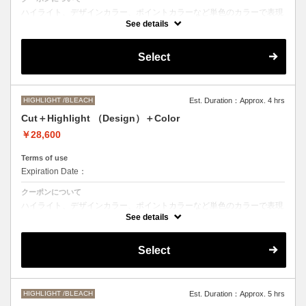
ハイライト、デザインカラー、ポイントカラーなど単色のカラーで表現
できないデザインをご希望の方はこちらのメニューをお選びください。
See details
●ご希望の色やカラー履歴、デザインによっては１度のブリーチでは表
現できない場合もございます。
Select
施術時間、料金が前後する場合がございます。
●髪の長さにより別途ロング料金を頂戴いたします。
M ¥＋550 L¥＋1100 LL¥＋2200
HIGHLIGHT /BLEACH
Est. Duration：Approx. 4 hrs
Cut＋Highlight （Design）＋Color
￥28,600
Terms of use
Expiration Date：
クーポンについて
ハイライト、デザインカラー、ポイントカラーなど単色のカラーで表現
できないデザインをご希望の方はこちらのメニューをお選びください。
See details
●ご希望の色やカラー履歴、デザインによっては１度のブリーチでは表
現できない場合もございます。
Select
施術時間、料金が前後する場合がございます。
●髪の長さにより別途ロング料金を頂戴いたします。
M ¥＋1100 L¥＋1650 LL¥＋2200
HIGHLIGHT /BLEACH
Est. Duration：Approx. 5 hrs