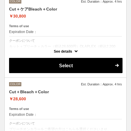
COLOR
Est. Duration：Approx. 4 hrs
Cut＋ケアBleach＋Color
￥30,800
Terms of use
Expiration Date：
クーポンについて
カット＋ブリーチ＋カラー（税込28,600円）OLAPLEX（税込2,200
円）
See details
ブリーチオンカラーをご希望の方はこちらを選択くださいませ。
前処理剤OLAPLEXを使ったカット＋ブリーチ＋カラー
OLAPLEXを使うことでダメージを軽減させ、髪にツヤ、はりを与えま
Select
す。
●ご希望の色やカラー履歴、デザインによっては１度のブリーチでは表
現できない場合がございます。
●髪の長さにより別途ロング料金を頂戴いたします。
M ¥＋1100 L¥＋1650 LL¥＋2200
COLOR
Est. Duration：Approx. 4 hrs
Cut＋Bleach＋Color
￥28,600
Terms of use
Expiration Date：
クーポンについて
ブリーチオンカラーをご希望の方はこちらを選択くださいませ。