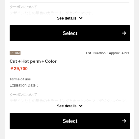
クーポンについて
デザインなしの単色のカラーリングとパーマです。
See details
●デザインパーマ、デジタルパーマ、スパイラルパーマ、ハードパー
マ、ツイストパーマなどをご希望の方は最終受付時間が変わるため、別
途メニューがございますのでそちらの選択をお願いしております。
Select
●カラーリングは髪の長さにより別途ロング料金を頂戴いたします。
M ¥＋1100 L¥＋1650 LL¥＋2200
PERM
Est. Duration：Approx. 4 hrs
Cut＋Hot perm＋Color
￥29,700
Terms of use
Expiration Date：
クーポンについて
デザインなしの単色のカラーリングとホットパーマ（デジタルパーマ）
です。
See details
ホットパーマをご希望の方はこちらのメニューをご選択ください。
●パーマはデザインによって施術時間、料金が前後する場合がございま
Select
す。
●カラーリングは髪の長さにより別途ロング料金を頂戴いたします。
M ¥＋1100 L¥＋1650 LL¥＋2200