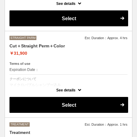
カット＋ストレートパーマ、縮毛矯正、ボリュームダウン
See details
おなやみに合わせて薬の強さや、癖のとる具合を調整させて頂きますの
で、ご来店いただいた際にご相談させて頂きます。
Select
●髪の長さにより別途ロング料金を頂戴いたします。
M ¥＋1100 L¥＋1650 LL¥＋2200
STRAIGHT PARM
Est. Duration：Approx. 4 hrs
Cut＋Straight Perm＋Color
￥31,900
Terms of use
Expiration Date：
クーポンについて
マイクロバブルシャンプー込み
カット＋ストレートパーマ、縮毛矯正、ボリュームダウン＋デザインな
See details
しの単色のカラーリング
おなやみに合わせて薬の強さや、癖のとる具合を調整させて頂きますの
Select
で、ご来店いただいた際にご相談させて頂きます。
●カラーリング、ストレートパーマは髪の長さにより別途ロング料金を
頂戴いたします。
M ¥＋1100 L¥＋1650 LL¥＋2200
TREATMENT
Est. Duration：Approx. 1 hrs
Treatment