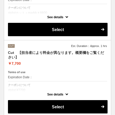
Expiration Date：
クーポンについて
stylistカット＋marbb￥8800
クバ指名カット＋marbb￥9350
See details
石原指名カット＋marbb￥9900
魔法のバブルmarbbを使ったカット＆シャンプーです。
Select
シャンプースタイリング代が含まれております。
CUT
Est. Duration：Approx. 1 hrs
Cut 【担当者により料金が異なります。概要欄をご覧くだ
さい】
￥7,700
Terms of use
Expiration Date：
クーポンについて
stylist ¥7700
クバ指名カット￥8250
See details
石原指名カット￥8800
シャンプースタイリング代が含まれております。
（マイクロバブルシャンプーをご希望の方はオプションでお選びいただ
Select
くかご来店の際にスタッフにお伝えください）