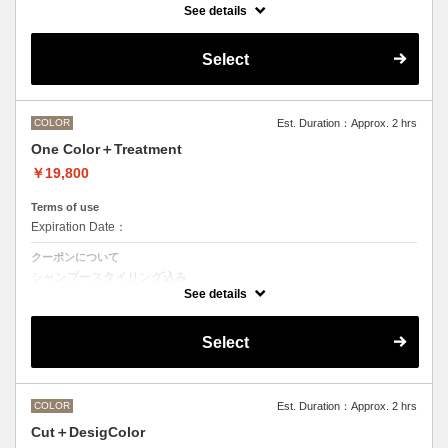
See details
●ご希望の色やカラー履歴、デザインによっては１度のブリーチでは表
現できない場合がございます。
●髪の長さにより別途ロング料金を頂戴いたします。
Select
M ¥＋550 L¥＋1100 LL¥＋2200
COLOR
Est. Duration：Approx. 2 hrs
One Color＋Treatment
￥19,800
Terms of use
Expiration Date：
クーポンについて
シャンプースタイリング込み
See details
Aujuaシステムトリートメントを使った４ステップトリートメント＋マ
イクロバブルシャンプー込み
トリートメントは髪質に合わせてご提案させていただきますので、料金
Select
が前後する場合がございます。
●ハイライト、ブリーチ、ポイントカラーなどデザインカラーをご希望
の方は別のメニューをご選択ください。
●髪の長さにより別途ロング料金を頂戴いたします。
M ¥＋1100 L¥＋1650 LL¥＋2200
COLOR
Est. Duration：Approx. 2 hrs
Cut＋DesigColor