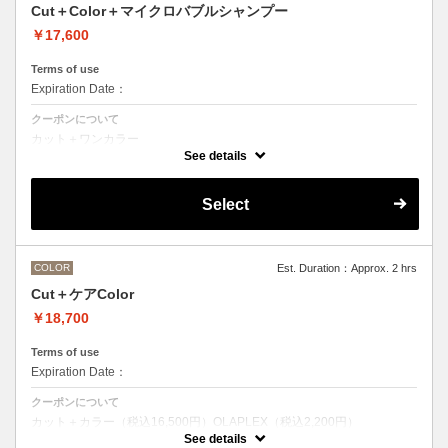
Cut＋Color＋マイクロバブルシャンプー
￥17,600
Terms of use
Expiration Date：
クーポンについて
カット＋ワンカラー
魔法のバブルmarbbを使ったmarbbシャンプー
See details
デザインなしの単色のカラーリングです。
●髪の長さにより別途ロング料金を頂戴いたします。
M ¥＋1100 L¥＋1650 LL¥＋2200
Select
●ポイントカラーなどのデザインカラーをご希望の場合、最終受付時間
が異なりますので、別メニューをお選びください。
COLOR
Est. Duration：Approx. 2 hrs
Cut＋ケアColor
￥18,700
Terms of use
Expiration Date：
クーポンについて
カット＋カラー（税込16,500円）OLAPLEX（税込2,200円）
前処理剤OLAPLEXを使ったカット＋ワンカラー
See details