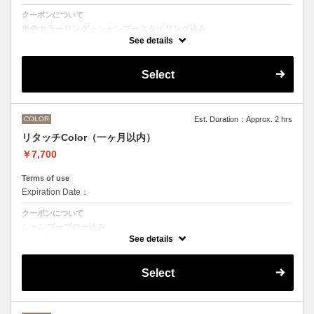
クーポンについて
単色カラーリング＋シャンプースタイリング込み
See details
●髪の長さにより別途ロング料金を頂戴いたします。
M ¥＋1100 L¥＋1650 LL¥＋2200
●ハイライト、ブリーチ、ポイントカラーなどデザインカラーをご希望
Select
の方は別のメニューをお選びください。
COLOR
Est. Duration：Approx. 2 hrs
リタッチColor（一ヶ月以内）
￥7,700
Terms of use
Expiration Date：
クーポンについて
シャンプーブロー込み
ワンカラー（おしゃれ染め、白髪染め）の一ヶ月以内のリタッチメニュ
See details
ー
Select