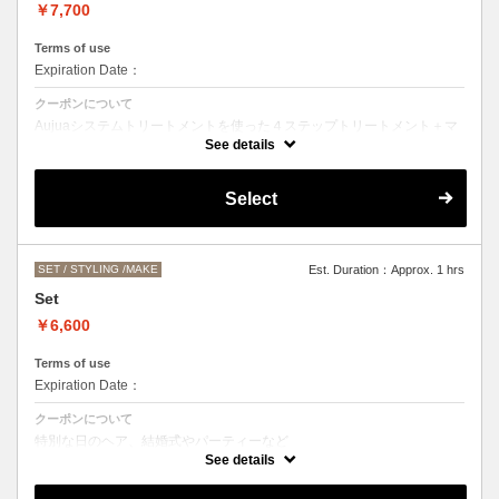
￥7,700
Terms of use
Expiration Date：
クーポンについて
Aujuaシステムトリートメントを使った４ステップトリートメント＋マ
イクロバブルシャンプー
See details
お客様の髪質に合わせたトリートメント。
カットなしの単品メニューのためシャンプーブロー代（＋3300円）を
Select
頂戴いたします。
髪の毛の長さによって、料金が変わります。
SET / STYLING /MAKE
Est. Duration：Approx. 1 hrs
Set
￥6,600
Terms of use
Expiration Date：
クーポンについて
特別な日のヘア、結婚式やパーティーなど
ヘアアレンジをご希望の方はこちらをお選びください。
See details
お仕上がりのお時間にご希望がある場合は、お電話にてご相談くださ
い。