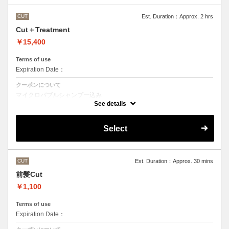
CUT
Est. Duration：Approx. 2 hrs
Cut＋Treatment
￥15,400
Terms of use
Expiration Date：
クーポンについて
マイクロバブルシャンプー込み
Aujuaシステムトリートメントを使った４ステップトリートメント
See details
トリートメントは髪質に合わせてご提案させていただいておりますの
で、料金が前後する場合がございます。
●髪の長さにより別途ロング料金を頂戴いたします。
Select
CUT
Est. Duration：Approx. 30 mins
前髪Cut
￥1,100
Terms of use
Expiration Date：