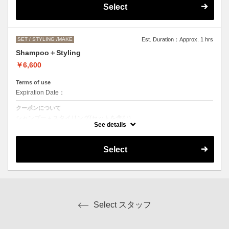
●営業時間外でのご予約もご相談ください。
Select
（早朝料金として、一時間ごとに＋2000円になります。）
SET / STYLING /MAKE
Est. Duration：Approx. 1 hrs
Shampoo＋Styling
￥6,600
Terms of use
Expiration Date：
クーポンについて
シャンプー＋スタイリング(セットを含む）
スタイリングの内容によってはお値段前後します。
See details
Select
Select スタッフ