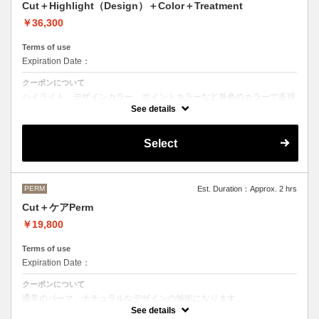
Cut＋Highlight（Design）＋Color＋Treatment
￥36,300
Terms of use
Expiration Date：
クーポンについて
ハイライト、デザインカラー、ポイントカラーなど単色のカラーで表現
できないデザインをご希望の方はこちらのメニューをお選びください。
See details
Aujuaシステムトリートメントを使った４ステップトリートメント＋マ
イクロバブルシャンプー込み
Select
●トリートメントは髪質に合わせてご提案させていただいておりますの
で、料金が前後する場合がございます。
●ご希望の色やカラー履歴、デザインによっては１度のブリーチでは表
現できない場合もございます。
施術時間、料金が前後する場合がございます。
●髪の長さにより別途ロング料金を頂戴いたします。
PERM
Est. Duration：Approx. 2 hrs
M ¥＋1100 L¥＋1650 LL¥＋2200
Cut＋ケアPerm
￥19,800
Terms of use
Expiration Date：
クーポンについて
通常のパーマ、ナチュラルなデザインの施術になります。
カット＋パーマ（税込17,600円）＋OLAPLEX（税込2,200円）
See details
前処理剤OLAPLEXを使ったカット＋パーマ