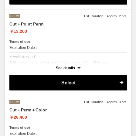
M ¥＋1100 L¥＋1650 LL¥＋2200
PERM
Est. Duration：Approx. 2 hrs
Cut＋Point Perm
￥13,200
Terms of use
Expiration Date：
クーポンについて
前髪パーマ、トップだけのポイントパーマなどをご希望の方。
See details
シャンプースタイリング代が含まれております。
パーマのデザイン、髪の毛の長さにより施術時間、金額が前後すること
もございます。
Select
当日担当者にご確認ください。
PERM
Est. Duration：Approx. 3 hrs
Cut＋Perm＋Color
￥26,400
Terms of use
Expiration Date：