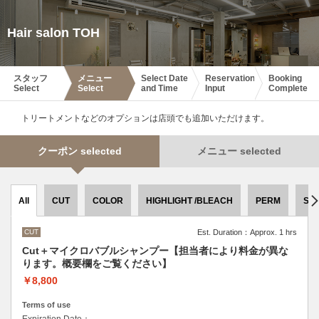
Hair salon TOH
スタッフ
メニュー
Select Date
Reservation
Booking
Select
Select
and Time
Input
Complete
トリートメントなどのオプションは店頭でも追加いただけます。
クーポン selected
メニュー selected
All
CUT
COLOR
HIGHLIGHT /BLEACH
PERM
ST
CUT
Est. Duration：Approx. 1 hrs
Cut＋マイクロバブルシャンプー【担当者により料金が異な
ります。概要欄をご覧ください】
￥8,800
Terms of use