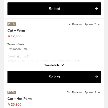
OLAPLEXを使うことでダメージを軽減させ、髪にツヤ、はりを与えま
す。
Select
●デザインパーマ、デジタルパーマ、スパイラルパーマ、ハードパーマ
などをご希望の方は、最終受付時間が変わるため別途メニューがござい
ますのでそちらの選択をお願いしております。
●ご不明な点がある場合お手数ですが、お電話にてご確認くださいま
せ。
PERM
Est. Duration：Approx. 2 hrs
●髪の長さにより別途ロング料金を頂戴いたします。
Cut＋Perm
M ¥＋1100 L¥＋1650 LL¥＋2200
￥17,600
Terms of use
Expiration Date：
クーポンについて
通常のパーマ、ナチュラルなデザインの施術になります。
See details
●デザインパーマ、デジタルパーマ、スパイラルパーマ、ハードパーマ
などをご希望の方は、最終受付時間が変わるため別途メニューがござい
ますのでそちらの選択をお願いしております。
Select
●ご不明な点がある場合お手数ですが、お電話にてご確認くださいま
せ。
●髪の長さにより別途ロング料金を頂戴いたします。
M ¥＋1100 L¥＋1650 LL¥＋2200
PERM
Est. Duration：Approx. 3 hrs
Cut＋Hot Perm
￥20,900