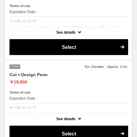
Terms of use
Expiration Date：
クーポンについて
ホットパーマ（デジタルパーマ）での施術はこちらをお選びください。
See details
●お時間、選択メニューがわからないなどのご不明な点がある場合、お
手数ですがお電話にてご確認くださいませ。
●髪の長さにより別途ロング料金を頂戴いたします。
Select
M ¥＋1100 L¥＋1650 LL¥＋2200
PERM
Est. Duration：Approx. 3 hrs
Cut＋Design Perm
￥19,800
Terms of use
Expiration Date：
クーポンについて
デザインパーマ、スパイラルパーマ、ハードパーマ、ツイストパーマな
どをご希望の方はこちらのメニューをご選択ください。
See details
●パーマはデザインによって施術時間、料金が前後する場合がございま
す。
Select
●髪の長さにより別途ロング料金を頂戴いたします。