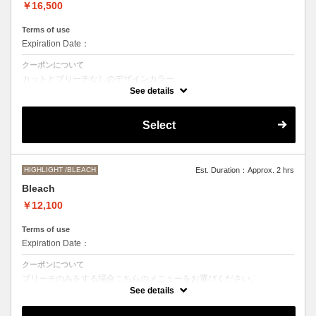
￥16,500
Terms of use
Expiration Date：
クーポンについて
カットとブリーチなしのデザインカラー
デザインによって施術時間、お値段前後する場合がございます。
See details
●髪の長さにより別途ロング料金を頂戴いたします。
M ¥＋1100 L¥＋1650 LL¥＋2200
Select
HIGHLIGHT /BLEACH
Est. Duration：Approx. 2 hrs
Bleach
￥12,100
Terms of use
Expiration Date：
クーポンについて
ブリーチのみをする場合こちらのメニューをお選びください。
別途シャンプーブロー代￥3300 頂戴いたします。
See details
●ご希望の色やデザインによっては１度のブリーチでは表現できない場
合もございますので施術時間、料金が前後する場合がございます。