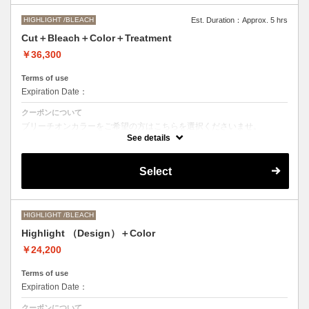
HIGHLIGHT /BLEACH
Est. Duration：Approx. 5 hrs
Cut＋Bleach＋Color＋Treatment
￥36,300
Terms of use
Expiration Date：
クーポンについて
ブリーチオンカラーをご希望の方はこちらを選択くださいませ。
See details
Aujuaシステムトリートメントを使った４ステップトリートメント＋マ
イクロバブルシャンプー込み
●トリートメントは髪質に合わせてご提案させていただいておりますの
Select
で、料金が前後する場合がございます。
●ご希望の色やカラー履歴、デザインによっては１度のブリーチでは表
現できない場合がございます。
●髪の長さにより別途ロング料金を頂戴いたします。
M ¥＋1100 L¥＋1650 LL¥＋2200
HIGHLIGHT /BLEACH
Highlight （Design）＋Color
￥24,200
Terms of use
Expiration Date：
クーポンについて