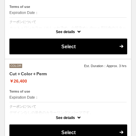
Terms of use
Expiration Date：
クーポンについて
カット＋ワンカラー（おしゃれ染め、白髪染め）の一ヶ月以内のリタッ
チメニューです
See details
Select
COLOR
Est. Duration：Approx. 3 hrs
Cut＋Color＋Perm
￥26,400
Terms of use
Expiration Date：
クーポンについて
デザインなしの単色のカラーリングとパーマです。
See details
●デザインパーマ、デジタルパーマ、スパイラルパーマ、ハードパー
マ、ツイストパーマなどをご希望の方は最終受付時間が変わるため、別
途メニューがございますのでそちらの選択をお願いしております。
Select
●カラーリングは髪の長さにより別途ロング料金を頂戴いたします。