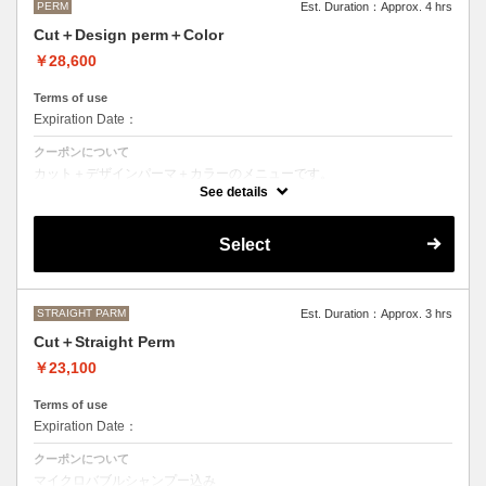
PERM
Est. Duration：Approx. 4 hrs
Cut＋Design perm＋Color
￥28,600
Terms of use
Expiration Date：
クーポンについて
カット＋デザインパーマ＋カラーのメニューです。
デザインパーマ、スパイラルパーマ、ハードパーマ、ツイストパーマな
See details
どをご希望の方はこちらのメニューをご選択ください。
●パーマはデザインによって施術時間、料金が前後する場合がございま
Select
す。
●カラーリングは髪の長さにより別途ロング料金を頂戴いたします。
M ¥＋1100 L¥＋1650 LL¥＋2200
STRAIGHT PARM
Est. Duration：Approx. 3 hrs
Cut＋Straight Perm
￥23,100
Terms of use
Expiration Date：
クーポンについて
マイクロバブルシャンプー込み