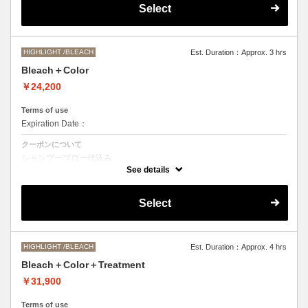
Select
●髪の長さにより別途ロング料金を頂戴いたします。
M ¥＋1100 L¥＋1650 LL¥＋2200
HIGHLIGHT /BLEACH
Est. Duration：Approx. 3 hrs
Bleach＋Color
￥24,200
Terms of use
Expiration Date：
クーポンについて
シャンプーブロー代込み
ブリーチオンカラーをご希望の方はこちらを選択くださいませ。
See details
●ご希望の色やカラー履歴、デザインによっては一度のブリーチでは表
現できない場合もございますので、施術時間、料金が前後する場合がご
Select
ざいます。
●髪の長さにより別途ロング料金を頂戴します。
M ¥＋1100 L¥＋1650 LL¥＋2200
HIGHLIGHT /BLEACH
Est. Duration：Approx. 4 hrs
Bleach＋Color＋Treatment
￥31,900
Terms of use