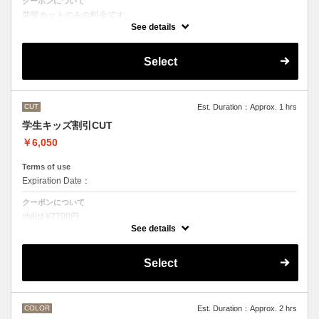
クーポンについて
前髪カットのみの料金です。
●その他のメニューとご一緒に選択された場合
See details
シャンプー・スタイリング代として別途3300円かかります。
Select
CUT
Est. Duration：Approx. 1 hrs
学生キッズ割引CUT
￥6,050
Terms of use
Expiration Date：
クーポンについて
stylist ¥7700円
クバ指名カット¥8250
See details
石原指名カット¥8800 から
Under 22歳 ¥ -1650
Select
Under 18歳 ¥ -2750
COLOR
Est. Duration：Approx. 2 hrs