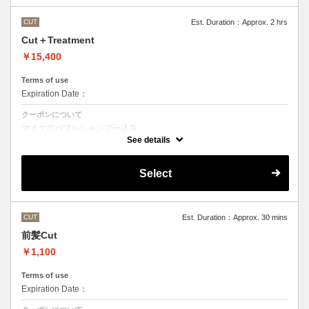
CUT
Est. Duration：Approx. 2 hrs
Cut＋Treatment
￥15,400
Terms of use
Expiration Date：
クーポンについて
マイクロバブルシャンプー込み
Aujuaシステムトリートメントを使った４ステップトリートメント
See details
トリートメントは髪質に合わせてご提案させていただいておりますの
で、料金が前後する場合がございます。
●髪の長さにより別途ロング料金を頂戴いたします。
Select
CUT
Est. Duration：Approx. 30 mins
前髪Cut
￥1,100
Terms of use
Expiration Date：