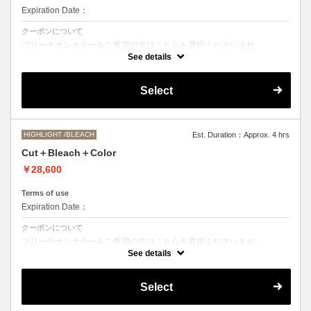
Expiration Date：
クーポンについて
ブリーチオンカラーをご希望の方はこちらを選択くださいませ。
See details
Aujuaシステムトリートメントを使った４ステップトリートメント＋マ
イクロバブルシャンプー込み
●トリートメントは髪質に合わせてご提案させていただいておりますの
Select
で、料金が前後する場合がございます。
●ご希望の色やカラー履歴、デザインによっては１度のブリーチでは表
現できない場合がございます。
●髪の長さにより別途ロング料金を頂戴いたします。
M ¥＋1100 L¥＋1650 LL¥＋2200
HIGHLIGHT /BLEACH
Est. Duration：Approx. 4 hrs
Cut＋Bleach＋Color
￥28,600
Terms of use
Expiration Date：
クーポンについて
ブリーチオンカラーをご希望の方はこちらを選択くださいませ。
See details
●トリートメントは髪質に合わせてご提案させていただいておりますの
で、料金が前後する場合がございます。
●ご希望の色やカラー履歴、デザインによっては１度のブリーチでは表
Select
現できない場合がございます。
●髪の長さにより別途ロング料金を頂戴いたします。
M ¥＋1100 L¥＋1650 LL¥＋2200