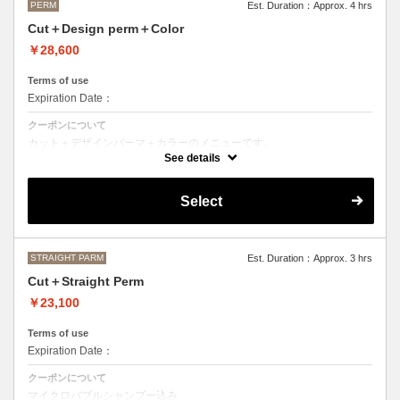
PERM
Est. Duration：Approx. 4 hrs
Cut＋Design perm＋Color
￥28,600
Terms of use
Expiration Date：
クーポンについて
カット＋デザインパーマ＋カラーのメニューです。
デザインパーマ、スパイラルパーマ、ハードパーマ、ツイストパーマな
See details
どをご希望の方はこちらのメニューをご選択ください。
●パーマはデザインによって施術時間、料金が前後する場合がございま
Select
す。
●カラーリングは髪の長さにより別途ロング料金を頂戴いたします。
M ¥＋1100 L¥＋1650 LL¥＋2200
STRAIGHT PARM
Est. Duration：Approx. 3 hrs
Cut＋Straight Perm
￥23,100
Terms of use
Expiration Date：
クーポンについて
マイクロバブルシャンプー込み