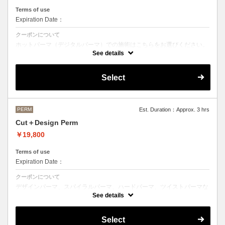
Terms of use
Expiration Date：
クーポンについて
ホットパーマ（デジタルパーマ）での施術はこちらをお選びください。
See details
●お時間、選択メニューがわからないなどのご不明な点がある場合、お
手数ですがお電話にてご確認くださいませ。
●髪の長さにより別途ロング料金を頂戴いたします。
Select
M ¥＋1100 L¥＋1650 LL¥＋2200
PERM
Est. Duration：Approx. 3 hrs
Cut＋Design Perm
￥19,800
Terms of use
Expiration Date：
クーポンについて
デザインパーマ、スパイラルパーマ、ハードパーマ、ツイストパーマな
どをご希望の方はこちらのメニューをご選択ください。
See details
●パーマはデザインによって施術時間、料金が前後する場合がございま
す。
Select
●髪の長さにより別途ロング料金を頂戴いたします。