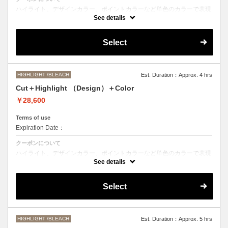
ハイライト、デザインカラー、ポイントカラーなど単色のカラーで表現
できないデザインをご希望の方はこちらのメニューをお選びください。
See details
●ご希望の色やカラー履歴、デザインによっては１度のブリーチでは表
現できない場合もございます。
Select
施術時間、料金が前後する場合がございます。
●髪の長さにより別途ロング料金を頂戴いたします。
M ¥＋550 L¥＋1100 LL¥＋2200
HIGHLIGHT /BLEACH
Est. Duration：Approx. 4 hrs
Cut＋Highlight （Design）＋Color
￥28,600
Terms of use
Expiration Date：
クーポンについて
ハイライト、デザインカラー、ポイントカラーなど単色のカラーで表現
できないデザインをご希望の方はこちらのメニューをお選びください。
See details
●ご希望の色やカラー履歴、デザインによっては１度のブリーチでは表
現できない場合もございます。
Select
施術時間、料金が前後する場合がございます。
●髪の長さにより別途ロング料金を頂戴いたします。
M ¥＋1100 L¥＋1650 LL¥＋2200
HIGHLIGHT /BLEACH
Est. Duration：Approx. 5 hrs