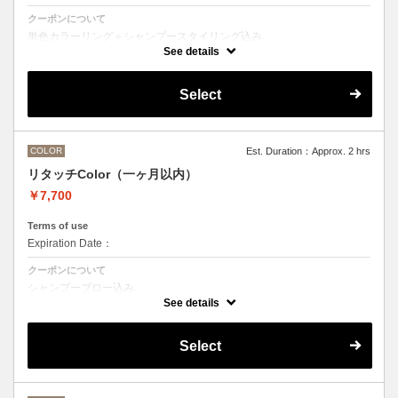
クーポンについて
単色カラーリング＋シャンプースタイリング込み
See details
●髪の長さにより別途ロング料金を頂戴いたします。
M ¥＋1100 L¥＋1650 LL¥＋2200
●ハイライト、ブリーチ、ポイントカラーなどデザインカラーをご希望
Select
の方は別のメニューをお選びください。
COLOR
Est. Duration：Approx. 2 hrs
リタッチColor（一ヶ月以内）
￥7,700
Terms of use
Expiration Date：
クーポンについて
シャンプーブロー込み
ワンカラー（おしゃれ染め、白髪染め）の一ヶ月以内のリタッチメニュ
See details
ー
Select