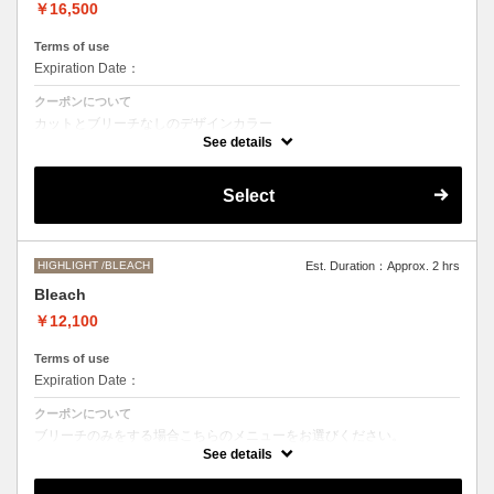
￥16,500
Terms of use
Expiration Date：
クーポンについて
カットとブリーチなしのデザインカラー
デザインによって施術時間、お値段前後する場合がございます。
See details
●髪の長さにより別途ロング料金を頂戴いたします。
M ¥＋1100 L¥＋1650 LL¥＋2200
Select
HIGHLIGHT /BLEACH
Est. Duration：Approx. 2 hrs
Bleach
￥12,100
Terms of use
Expiration Date：
クーポンについて
ブリーチのみをする場合こちらのメニューをお選びください。
別途シャンプーブロー代￥3300 頂戴いたします。
See details
●ご希望の色やデザインによっては１度のブリーチでは表現できない場
合もございますので施術時間、料金が前後する場合がございます。