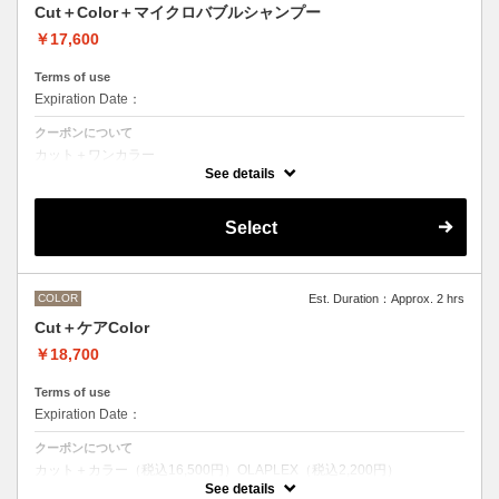
Cut＋Color＋マイクロバブルシャンプー
￥17,600
Terms of use
Expiration Date：
クーポンについて
カット＋ワンカラー
魔法のバブルmarbbを使ったmarbbシャンプー
See details
デザインなしの単色のカラーリングです。
●髪の長さにより別途ロング料金を頂戴いたします。
M ¥＋1100 L¥＋1650 LL¥＋2200
Select
●ポイントカラーなどのデザインカラーをご希望の場合、最終受付時間
が異なりますので、別メニューをお選びください。
COLOR
Est. Duration：Approx. 2 hrs
Cut＋ケアColor
￥18,700
Terms of use
Expiration Date：
クーポンについて
カット＋カラー（税込16,500円）OLAPLEX（税込2,200円）
前処理剤OLAPLEXを使ったカット＋ワンカラー
See details