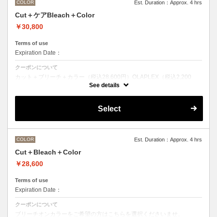
COLOR
Est. Duration：Approx. 4 hrs
Cut＋ケアBleach＋Color
￥30,800
Terms of use
Expiration Date：
クーポンについて
カット＋ブリーチ＋カラー（税込28,600円）OLAPLEX（税込2,200
円）
See details
ブリーチオンカラーをご希望の方はこちらを選択くださいませ。
前処理剤OLAPLEXを使ったカット＋ブリーチ＋カラー
OLAPLEXを使うことでダメージを軽減させ、髪にツヤ、はりを与えま
Select
す。
●ご希望の色やカラー履歴、デザインによっては１度のブリーチでは表
現できない場合がございます。
●髪の長さにより別途ロング料金を頂戴いたします。
M ¥＋1100 L¥＋1650 LL¥＋2200
COLOR
Est. Duration：Approx. 4 hrs
Cut＋Bleach＋Color
￥28,600
Terms of use
Expiration Date：
クーポンについて
ブリーチオンカラーをご希望の方はこちらを選択くださいませ。