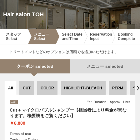
Hair salon TOH
スタッフ
メニュー
Select Date
Reservation
Booking
Select
Select
and Time
Input
Complete
トリートメントなどのオプションは店頭でも追加いただけます。
クーポン selected
メニュー selected
All
CUT
COLOR
HIGHLIGHT /BLEACH
PERM
ST
CUT
Est. Duration：Approx. 1 hrs
Cut＋マイクロバブルシャンプー【担当者により料金が異な
ります。概要欄をご覧ください】
￥8,800
Terms of use