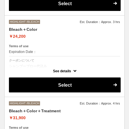
Select
●髪の長さにより別途ロング料金を頂戴いたします。
M ¥＋1100 L¥＋1650 LL¥＋2200
HIGHLIGHT /BLEACH
Est. Duration：Approx. 3 hrs
Bleach＋Color
￥24,200
Terms of use
Expiration Date：
クーポンについて
シャンプーブロー代込み
ブリーチオンカラーをご希望の方はこちらを選択くださいませ。
See details
●ご希望の色やカラー履歴、デザインによっては一度のブリーチでは表
現できない場合もございますので、施術時間、料金が前後する場合がご
Select
ざいます。
●髪の長さにより別途ロング料金を頂戴します。
M ¥＋1100 L¥＋1650 LL¥＋2200
HIGHLIGHT /BLEACH
Est. Duration：Approx. 4 hrs
Bleach＋Color＋Treatment
￥31,900
Terms of use