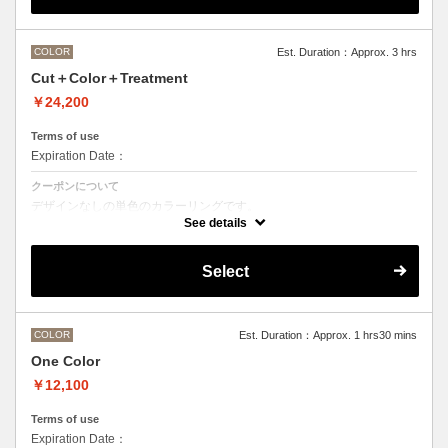
M ¥＋1100 L¥＋1650 LL¥＋2200
COLOR
Est. Duration：Approx. 3 hrs
Cut＋Color＋Treatment
￥24,200
Terms of use
Expiration Date：
クーポンについて
デザインなしの単色のカラーリングです。
●マイクロバブルシャンプー込み
See details
Aujuaシステムトリートメントを使った４ステップトリートメント
トリートメントは髪質の合わせてご提案させていただいておりますの
で、料金が前後する場合がございます。
Select
●髪の長さにより別途ロング料金を頂戴いたします。
M ¥＋1100 L¥＋1650 LL¥＋2200
●ハイライト、ブリーチ、ポイントカラーなどデザインカラーをご希望
の場合、別メニューを追加でお選びください。
COLOR
Est. Duration：Approx. 1 hrs30 mins
One Color
￥12,100
Terms of use
Expiration Date：