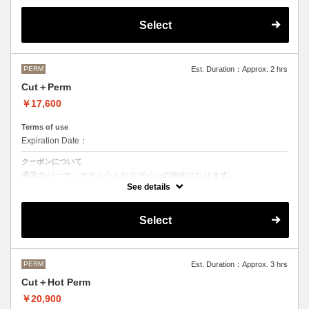
OLAPLEXを使うことでダメージを軽減させ、髪にツヤ、はりを与えま
す。
Select
●デザインパーマ、デジタルパーマ、スパイラルパーマ、ハードパーマ
などをご希望の方は、最終受付時間が変わるため別途メニューがござい
ますのでそちらの選択をお願いしております。
●ご不明な点がある場合お手数ですが、お電話にてご確認くださいま
せ。
PERM
Est. Duration：Approx. 2 hrs
●髪の長さにより別途ロング料金を頂戴いたします。
Cut＋Perm
M ¥＋1100 L¥＋1650 LL¥＋2200
￥17,600
Terms of use
Expiration Date：
クーポンについて
通常のパーマ、ナチュラルなデザインの施術になります。
See details
●デザインパーマ、デジタルパーマ、スパイラルパーマ、ハードパーマ
などをご希望の方は、最終受付時間が変わるため別途メニューがござい
ますのでそちらの選択をお願いしております。
Select
●ご不明な点がある場合お手数ですが、お電話にてご確認くださいま
せ。
●髪の長さにより別途ロング料金を頂戴いたします。
M ¥＋1100 L¥＋1650 LL¥＋2200
PERM
Est. Duration：Approx. 3 hrs
Cut＋Hot Perm
￥20,900