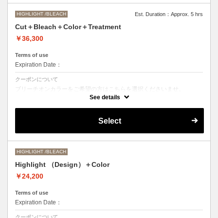
HIGHLIGHT /BLEACH
Est. Duration：Approx. 5 hrs
Cut＋Bleach＋Color＋Treatment
￥36,300
Terms of use
Expiration Date：
クーポンについて
ブリーチオンカラーをご希望の方はこちらを選択くださいませ。
See details
Aujuaシステムトリートメントを使った４ステップトリートメント＋マ
イクロバブルシャンプー込み
●トリートメントは髪質に合わせてご提案させていただいておりますの
Select
で、料金が前後する場合がございます。
●ご希望の色やカラー履歴、デザインによっては１度のブリーチでは表
現できない場合がございます。
●髪の長さにより別途ロング料金を頂戴いたします。
M ¥＋1100 L¥＋1650 LL¥＋2200
HIGHLIGHT /BLEACH
Highlight （Design）＋Color
￥24,200
Terms of use
Expiration Date：
クーポンについて