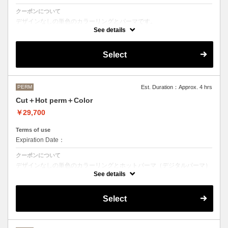
クーポンについて
デザインなしの単色のカラーリングとパーマです。
See details
●デザインパーマ、デジタルパーマ、スパイラルパーマ、ハードパー
マ、ツイストパーマなどをご希望の方は最終受付時間が変わるため、別
途メニューがございますのでそちらの選択をお願いしております。
Select
●カラーリングは髪の長さにより別途ロング料金を頂戴いたします。
M ¥＋1100 L¥＋1650 LL¥＋2200
PERM
Est. Duration：Approx. 4 hrs
Cut＋Hot perm＋Color
￥29,700
Terms of use
Expiration Date：
クーポンについて
デザインなしの単色のカラーリングとホットパーマ（デジタルパーマ）
です。
See details
ホットパーマをご希望の方はこちらのメニューをご選択ください。
●パーマはデザインによって施術時間、料金が前後する場合がございま
Select
す。
●カラーリングは髪の長さにより別途ロング料金を頂戴いたします。
M ¥＋1100 L¥＋1650 LL¥＋2200