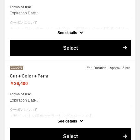
Terms of use
Expiration Date：
クーポンについて
カット＋ワンカラー（おしゃれ染め、白髪染め）の一ヶ月以内のリタッ
チメニューです
See details
Select
COLOR
Est. Duration：Approx. 3 hrs
Cut＋Color＋Perm
￥26,400
Terms of use
Expiration Date：
クーポンについて
デザインなしの単色のカラーリングとパーマです。
See details
●デザインパーマ、デジタルパーマ、スパイラルパーマ、ハードパー
マ、ツイストパーマなどをご希望の方は最終受付時間が変わるため、別
途メニューがございますのでそちらの選択をお願いしております。
Select
●カラーリングは髪の長さにより別途ロング料金を頂戴いたします。