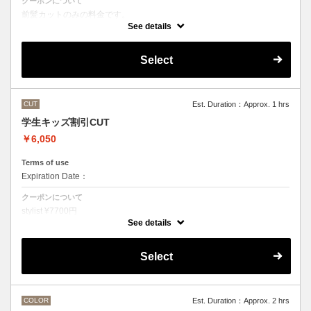
クーポンについて
前髪カットのみの料金です。
●その他のメニューとご一緒に選択された場合
See details
シャンプー・スタイリング代として別途3300円かかります。
Select
CUT
Est. Duration：Approx. 1 hrs
学生キッズ割引CUT
￥6,050
Terms of use
Expiration Date：
クーポンについて
stylist ¥7700円
クバ指名カット¥8250
See details
石原指名カット¥8800 から
Under 22歳 ¥ -1650
Select
Under 18歳 ¥ -2750
COLOR
Est. Duration：Approx. 2 hrs