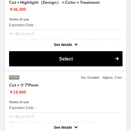
Cut＋Highlight（Design）＋Color＋Treatment
￥36,300
Terms of use
Expiration Date：
クーポンについて
ハイライト、デザインカラー、ポイントカラーなど単色のカラーで表現
できないデザインをご希望の方はこちらのメニューをお選びください。
See details
Aujuaシステムトリートメントを使った４ステップトリートメント＋マ
イクロバブルシャンプー込み
Select
●トリートメントは髪質に合わせてご提案させていただいておりますの
で、料金が前後する場合がございます。
●ご希望の色やカラー履歴、デザインによっては１度のブリーチでは表
現できない場合もございます。
施術時間、料金が前後する場合がございます。
●髪の長さにより別途ロング料金を頂戴いたします。
PERM
Est. Duration：Approx. 2 hrs
M ¥＋1100 L¥＋1650 LL¥＋2200
Cut＋ケアPerm
￥19,800
Terms of use
Expiration Date：
クーポンについて
通常のパーマ、ナチュラルなデザインの施術になります。
カット＋パーマ（税込17,600円）＋OLAPLEX（税込2,200円）
See details
前処理剤OLAPLEXを使ったカット＋パーマ