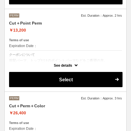
M ¥＋1100 L¥＋1650 LL¥＋2200
PERM
Est. Duration：Approx. 2 hrs
Cut＋Point Perm
￥13,200
Terms of use
Expiration Date：
クーポンについて
前髪パーマ、トップだけのポイントパーマなどをご希望の方。
See details
シャンプースタイリング代が含まれております。
パーマのデザイン、髪の毛の長さにより施術時間、金額が前後すること
もございます。
Select
当日担当者にご確認ください。
PERM
Est. Duration：Approx. 3 hrs
Cut＋Perm＋Color
￥26,400
Terms of use
Expiration Date：