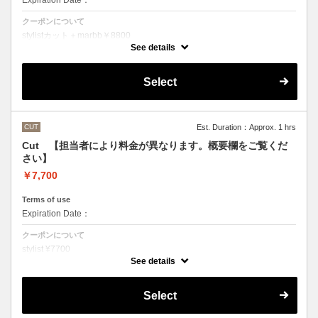
Expiration Date：
クーポンについて
stylistカット＋marbb￥8800
クバ指名カット＋marbb￥9350
See details
石原指名カット＋marbb￥9900
魔法のバブルmarbbを使ったカット＆シャンプーです。
Select
シャンプースタイリング代が含まれております。
CUT
Est. Duration：Approx. 1 hrs
Cut 【担当者により料金が異なります。概要欄をご覧くだ
さい】
￥7,700
Terms of use
Expiration Date：
クーポンについて
stylist ¥7700
クバ指名カット￥8250
See details
石原指名カット￥8800
シャンプースタイリング代が含まれております。
（マイクロバブルシャンプーをご希望の方はオプションでお選びいただ
Select
くかご来店の際にスタッフにお伝えください）