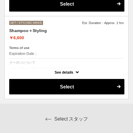
●営業時間外でのご予約もご相談ください。
Select
（早朝料金として、一時間ごとに＋2000円になります。）
SET / STYLING /MAKE
Est. Duration：Approx. 1 hrs
Shampoo＋Styling
￥6,600
Terms of use
Expiration Date：
クーポンについて
シャンプー＋スタイリング(セットを含む）
スタイリングの内容によってはお値段前後します。
See details
Select
Select スタッフ