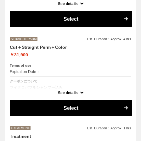
カット＋ストレートパーマ、縮毛矯正、ボリュームダウン
See details
おなやみに合わせて薬の強さや、癖のとる具合を調整させて頂きますの
で、ご来店いただいた際にご相談させて頂きます。
Select
●髪の長さにより別途ロング料金を頂戴いたします。
M ¥＋1100 L¥＋1650 LL¥＋2200
STRAIGHT PARM
Est. Duration：Approx. 4 hrs
Cut＋Straight Perm＋Color
￥31,900
Terms of use
Expiration Date：
クーポンについて
マイクロバブルシャンプー込み
カット＋ストレートパーマ、縮毛矯正、ボリュームダウン＋デザインな
See details
しの単色のカラーリング
おなやみに合わせて薬の強さや、癖のとる具合を調整させて頂きますの
Select
で、ご来店いただいた際にご相談させて頂きます。
●カラーリング、ストレートパーマは髪の長さにより別途ロング料金を
頂戴いたします。
M ¥＋1100 L¥＋1650 LL¥＋2200
TREATMENT
Est. Duration：Approx. 1 hrs
Treatment