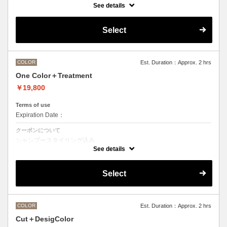
See details
●ご希望の色やカラー履歴、デザインによっては１度のブリーチでは表
現できない場合がございます。
●髪の長さにより別途ロング料金を頂戴いたします。
Select
M ¥＋550 L¥＋1100 LL¥＋2200
COLOR
Est. Duration：Approx. 2 hrs
One Color＋Treatment
￥19,800
Terms of use
Expiration Date：
クーポンについて
シャンプースタイリング込み
See details
Aujuaシステムトリートメントを使った４ステップトリートメント＋マ
イクロバブルシャンプー込み
トリートメントは髪質に合わせてご提案させていただきますので、料金
Select
が前後する場合がございます。
●ハイライト、ブリーチ、ポイントカラーなどデザインカラーをご希望
の方は別のメニューをご選択ください。
●髪の長さにより別途ロング料金を頂戴いたします。
M ¥＋1100 L¥＋1650 LL¥＋2200
COLOR
Est. Duration：Approx. 2 hrs
Cut＋DesigColor