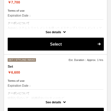
￥7,700
Terms of use
Expiration Date：
クーポンについて
Aujuaシステムトリートメントを使った４ステップトリートメント＋マ
イクロバブルシャンプー
See details
お客様の髪質に合わせたトリートメント。
カットなしの単品メニューのためシャンプーブロー代（＋3300円）を
Select
頂戴いたします。
髪の毛の長さによって、料金が変わります。
SET / STYLING /MAKE
Est. Duration：Approx. 1 hrs
Set
￥6,600
Terms of use
Expiration Date：
クーポンについて
特別な日のヘア、結婚式やパーティーなど
ヘアアレンジをご希望の方はこちらをお選びください。
See details
お仕上がりのお時間にご希望がある場合は、お電話にてご相談くださ
い。