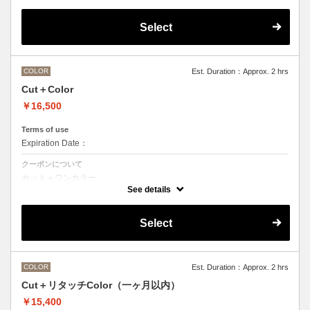
デザインなしの単色のカラーリングです。
OLAPLEXを使うことでダメージを軽減させ、髪にツヤ、はりを与えま
す。
Select
●髪の長さにより別途ロング料金を頂戴いたします。
M ¥＋1100 L¥＋1650 LL¥＋2200
●ポイントカラーなどのデザインカラーをご希望の場合、最終受付時間
が異なりますので、別メニューをお選びください。
COLOR
Est. Duration：Approx. 2 hrs
Cut＋Color
￥16,500
Terms of use
Expiration Date：
クーポンについて
カット＋ワンカラー
デザインなしの単色のカラーリングです。
See details
●髪の長さにより別途ロング料金を頂戴いたします。
M ¥＋1100 L¥＋1650 LL¥＋2200
●ヘアマニキュアの場合は￥＋2200
Select
●ポイントカラーなどのデザインカラーをご希望の場合、最終受付時間
が異なりますので、別メニューをお選びください。
COLOR
Est. Duration：Approx. 2 hrs
Cut＋リタッチColor（一ヶ月以内）
￥15,400