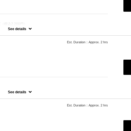
（税込2,200円）
カラー
See details
させ、髪にツヤ、はりを与えます。
Est. Duration：Approx. 2 hrs
たします。
ご希望の場合、最終受付時間が異なりますので、別メニューをお選び
See details
たします。
Est. Duration：Approx. 2 hrs
ご希望の場合、最終受付時間が異なりますので、別メニューをお選び