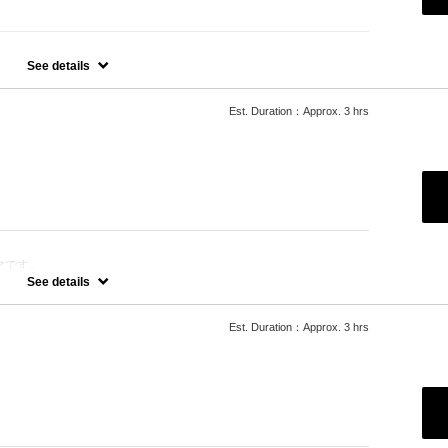
染め）の一ヶ月以内のリタッチメニューです
See details
Est. Duration：Approx. 3 hrs
マです。
See details
イラルパーマ、ハードパーマ、ツイストパーマなどをご希望の方は最
ございますのでそちらの選択をお願いしております。
グ料金を頂戴いたします。
Est. Duration：Approx. 3 hrs