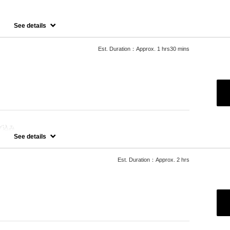
See details
ステップトリートメント
せていただいておりますので、料金が前後する場合がございます。
たします。
Est. Duration：Approx. 1 hrs30 mins
などデザインカラーをご希望の場合、別メニューを追加でお選びくだ
グ込み
See details
たします。
などデザインカラーをご希望の方は別のメニューをお選びください。
Est. Duration：Approx. 2 hrs