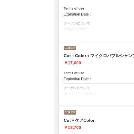
Terms of use
Expiration Date：
クーポンについて
stylist ¥7700円
クバ指名カット¥8250
石原指名カット¥8800 から
Under 22歳 ¥ -1650
COLOR
Under 18歳 ¥ -2750
Cut＋Color＋マイクロバブルシャン
￥17,600
Terms of use
Expiration Date：
クーポンについて
カット＋ワンカラー
魔法のバブルmarbbを使ったmarbbシャン
デザインなしの単色のカラーリングです。
●髪の長さにより別途ロング料金を頂戴い
M ¥＋1100 L¥＋1650 LL¥＋2200
COLOR
●ポイントカラーなどのデザインカラーを
ください。
Cut＋ケアColor
￥18,700