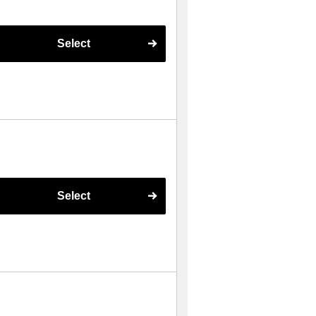
Select
Select