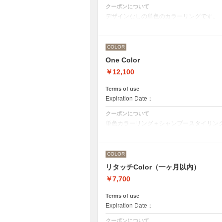
クーポンについて
デザインなしの単色のカラーリングです。
●マイクロバブルシャンプー込み
Aujuaシステムトリートメントを使った４
トリートメントは髪質の合わせてご提案さ
●髪の長さにより別途ロング料金を頂戴い
COLOR
M ¥＋1100 L¥＋1650 LL¥＋2200
●ハイライト、ブリーチ、ポイントカラー
One Color
さい。
￥12,100
Terms of use
Expiration Date：
クーポンについて
単色カラーリング＋シャンプースタイリン
●髪の長さにより別途ロング料金を頂戴い
M ¥＋1100 L¥＋1650 LL¥＋2200
●ハイライト、ブリーチ、ポイントカラー
COLOR
リタッチColor（一ヶ月以内）
￥7,700
Terms of use
Expiration Date：
クーポンについて