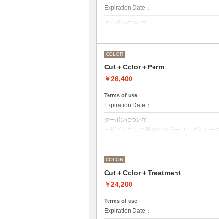
Expiration Date：
クーポンについて
カット＋ワンカラー（おしゃれ染め、白髪
COLOR
Cut＋Color＋Perm
￥26,400
Terms of use
Expiration Date：
クーポンについて
デザインなしの単色のカラーリングとパー
●デザインパーマ、デジタルパーマ、スパ
終受付時間が変わるため、別途メニューが
●カラーリングは髪の長さにより別途ロン
COLOR
M ¥＋1100 L¥＋1650 LL¥＋2200
Cut＋Color＋Treatment
￥24,200
Terms of use
Expiration Date：