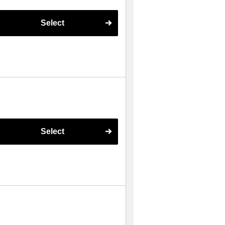
Select
Select