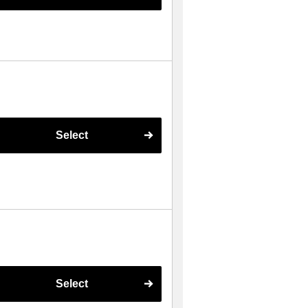
Select
Select