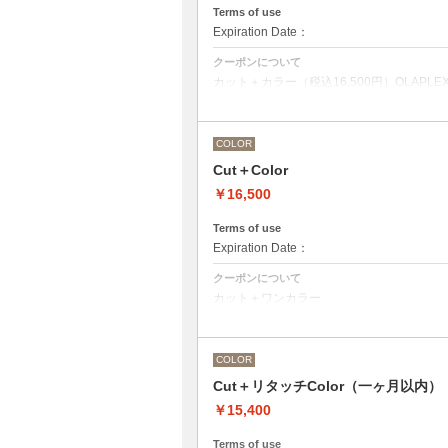
Terms of use
Expiration Date：
クーポンについて
カット＋カラー（税込16,500円）OLAPLEX
前処理剤OLAPLEXを使ったカット＋ワン
デザインなしの単色のカラーリングです。
OLAPLEXを使うことでダメージを軽減
COLOR
●髪の長さにより別途ロング料金を頂戴い
Cut＋Color
M ¥＋1100 L¥＋1650 LL¥＋2200
●ポイントカラーなどのデザインカラーを
￥16,500
ください。
Terms of use
Expiration Date：
クーポンについて
カット＋ワンカラー
デザインなしの単色のカラーリングです。
●髪の長さにより別途ロング料金を頂戴い
M ¥＋1100 L¥＋1650 LL¥＋2200
●ヘアマニキュアの場合は￥＋2200
COLOR
●ポイントカラーなどのデザインカラーを
ください。
Cut＋リタッチColor（一ヶ月以内）
￥15,400
Terms of use