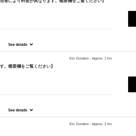
担当者により料金が異なります。概要欄をご覧ください】
See details
ンプーです。
Est. Duration：Approx. 1 hrs
ます。
ます。概要欄をご覧ください】
See details
ます。
はオプションでお選びいただくかご来店の際にスタッフにお伝えくだ
Est. Duration：Approx. 2 hrs