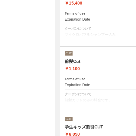
￥15,400
Terms of use
Expiration Date：
クーポンについて
マイクロバブルシャンプー込み
Aujuaシステムトリートメントを使った４
トリートメントは髪質に合わせてご提案さ
●髪の長さにより別途ロング料金を頂戴い
CUT
前髪Cut
￥1,100
Terms of use
Expiration Date：
クーポンについて
前髪カットのみの料金です。
●その他のメニューとご一緒に選択された
シャンプー・スタイリング代として別途33
CUT
学生キッズ割引CUT
￥6,050