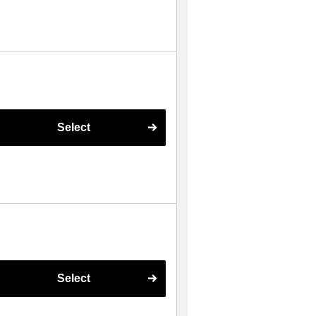
Select
Select