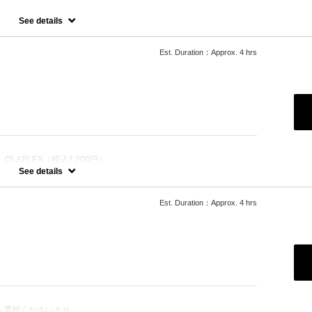
一ヶ月以内のリタッチメニュー
See details
Est. Duration：Approx. 4 hrs
LAPLEX（税込2,200円）
を選択くださいませ。
See details
ーチ＋カラー
させ、髪にツヤ、はりを与えます。
Est. Duration：Approx. 4 hrs
っては１度のブリーチでは表現できない場合がございます。
たします。
を選択くださいませ。