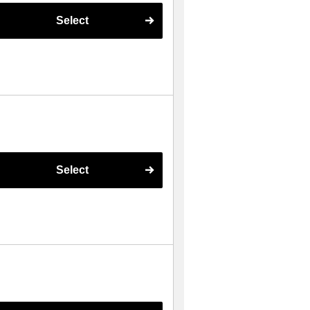
Select
Select