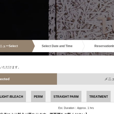
ニュー
Select
Select Date and Time
Reservation
I
いただけます。
ected
メニュー
LIGHT /BLEACH
PERM
STRAIGHT PARM
TREATMENT
Est. Duration：Approx. 1 hrs