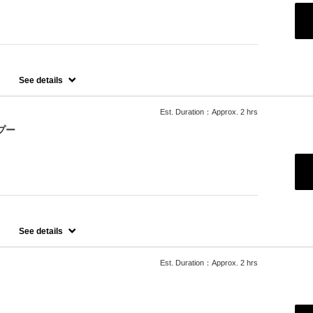
See details
Est. Duration：Approx. 2 hrs
プー
プー
See details
たします。
Est. Duration：Approx. 2 hrs
ご希望の場合、最終受付時間が異なりますので、別メニューをお選び