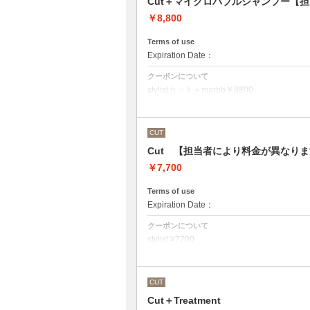
Cut＋マイクロバブルシャンプー【
￥8,800
Terms of use
Expiration Date：
クーポンについて
stylistカット＋marbb￥8800
クバ指名カット＋marbb￥9350
石原指名カット＋marbb￥9900
魔法のバブルmarbbを使ったカット＆シャ
CUT
シャンプースタイリング代が含まれており
Cut 【担当者により料金が異なり
￥7,700
Terms of use
Expiration Date：
クーポンについて
stylist ¥7700
クバ指名カット￥8250
石原指名カット￥8800
シャンプースタイリング代が含まれており
（マイクロバブルシャンプーをご希望の方
CUT
さい）
Cut＋Treatment