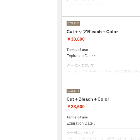
シャンプーブロー込み
ワンカラー（おしゃれ染め、白髪染め）の
COLOR
Cut＋ケアBleach＋Color
￥30,800
Terms of use
Expiration Date：
クーポンについて
カット＋ブリーチ＋カラー（税込28,600円）O
ブリーチオンカラーをご希望の方はこちら
前処理剤OLAPLEXを使ったカット＋ブリ
OLAPLEXを使うことでダメージを軽減
COLOR
●ご希望の色やカラー履歴、デザインによ
●髪の長さにより別途ロング料金を頂戴い
Cut＋Bleach＋Color
M ¥＋1100 L¥＋1650 LL¥＋2200
￥28,600
Terms of use
Expiration Date：
クーポンについて
ブリーチオンカラーをご希望の方はこちら