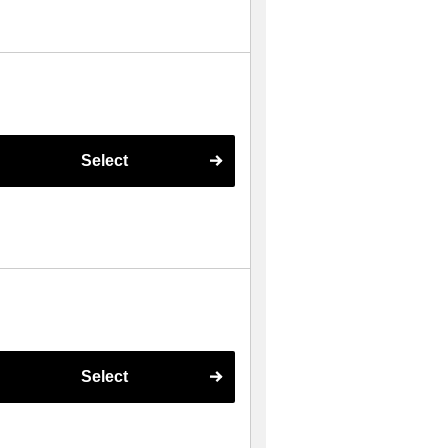
Select
Select