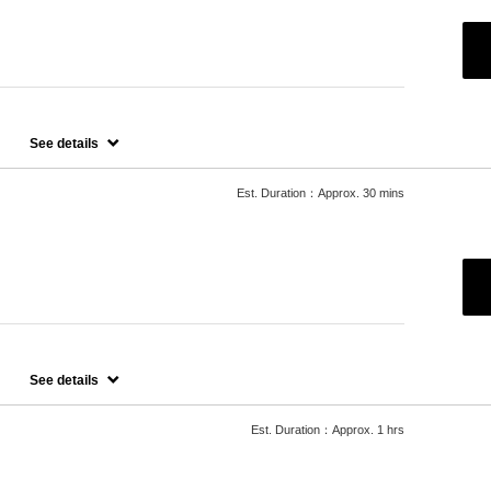
ステップトリートメント
See details
せていただいておりますので、料金が前後する場合がございます。
たします。
Est. Duration：Approx. 30 mins
場合
See details
00円かかります。
Est. Duration：Approx. 1 hrs