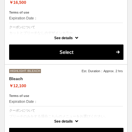
￥16,500
Terms of use
Expiration Date：
クーポンについて
カットとブリーチなしのデザインカラー
デザインによって施術時間、お値段前後する場合がございます。
See details
●髪の長さにより別途ロング料金を頂戴いたします。
M ¥＋1100 L¥＋1650 LL¥＋2200
Select
HIGHLIGHT /BLEACH
Est. Duration：Approx. 2 hrs
Bleach
￥12,100
Terms of use
Expiration Date：
クーポンについて
ブリーチのみをする場合こちらのメニューをお選びください。
別途シャンプーブロー代￥3300 頂戴いたします。
See details
●ご希望の色やデザインによっては１度のブリーチでは表現できない場
合もございますので施術時間、料金が前後する場合がございます。