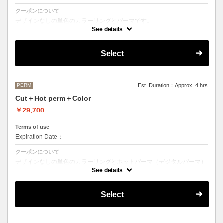
クーポンについて
デザインなしの単色のカラーリングとパーマです。
See details
●デザインパーマ、デジタルパーマ、スパイラルパーマ、ハードパー
マ、ツイストパーマなどをご希望の方は最終受付時間が変わるため、別
途メニューがございますのでそちらの選択をお願いしております。
Select
●カラーリングは髪の長さにより別途ロング料金を頂戴いたします。
M ¥＋1100 L¥＋1650 LL¥＋2200
PERM
Est. Duration：Approx. 4 hrs
Cut＋Hot perm＋Color
￥29,700
Terms of use
Expiration Date：
クーポンについて
デザインなしの単色のカラーリングとホットパーマ（デジタルパーマ）
です。
See details
ホットパーマをご希望の方はこちらのメニューをご選択ください。
●パーマはデザインによって施術時間、料金が前後する場合がございま
Select
す。
●カラーリングは髪の長さにより別途ロング料金を頂戴いたします。
M ¥＋1100 L¥＋1650 LL¥＋2200