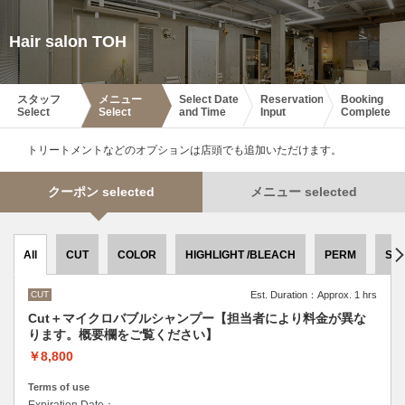
Hair salon TOH
スタッフ
メニュー
Select Date
Reservation
Booking
Select
Select
and Time
Input
Complete
トリートメントなどのオプションは店頭でも追加いただけます。
クーポン selected
メニュー selected
All
CUT
COLOR
HIGHLIGHT /BLEACH
PERM
ST
CUT
Est. Duration：Approx. 1 hrs
Cut＋マイクロバブルシャンプー【担当者により料金が異な
ります。概要欄をご覧ください】
￥8,800
Terms of use