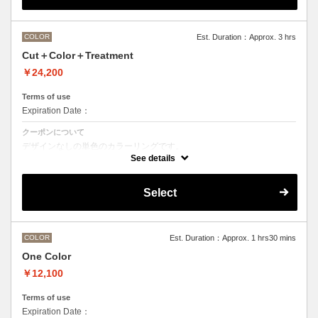
M ¥＋1100 L¥＋1650 LL¥＋2200
COLOR
Est. Duration：Approx. 3 hrs
Cut＋Color＋Treatment
￥24,200
Terms of use
Expiration Date：
クーポンについて
デザインなしの単色のカラーリングです。
●マイクロバブルシャンプー込み
See details
Aujuaシステムトリートメントを使った４ステップトリートメント
トリートメントは髪質の合わせてご提案させていただいておりますの
で、料金が前後する場合がございます。
Select
●髪の長さにより別途ロング料金を頂戴いたします。
M ¥＋1100 L¥＋1650 LL¥＋2200
●ハイライト、ブリーチ、ポイントカラーなどデザインカラーをご希望
の場合、別メニューを追加でお選びください。
COLOR
Est. Duration：Approx. 1 hrs30 mins
One Color
￥12,100
Terms of use
Expiration Date：