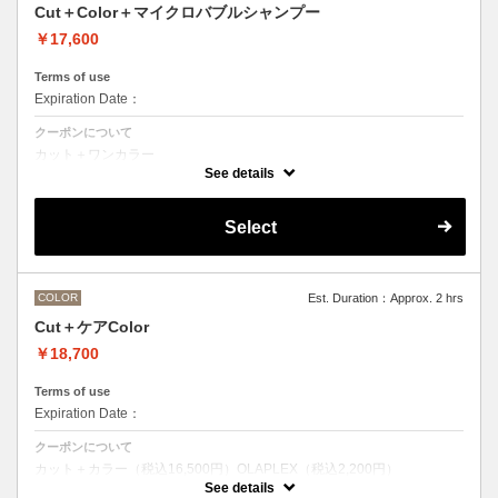
Cut＋Color＋マイクロバブルシャンプー
￥17,600
Terms of use
Expiration Date：
クーポンについて
カット＋ワンカラー
魔法のバブルmarbbを使ったmarbbシャンプー
See details
デザインなしの単色のカラーリングです。
●髪の長さにより別途ロング料金を頂戴いたします。
M ¥＋1100 L¥＋1650 LL¥＋2200
Select
●ポイントカラーなどのデザインカラーをご希望の場合、最終受付時間
が異なりますので、別メニューをお選びください。
COLOR
Est. Duration：Approx. 2 hrs
Cut＋ケアColor
￥18,700
Terms of use
Expiration Date：
クーポンについて
カット＋カラー（税込16,500円）OLAPLEX（税込2,200円）
前処理剤OLAPLEXを使ったカット＋ワンカラー
See details