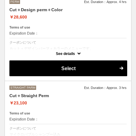
PERM
Est. Duration：Approx. 4 hrs
Cut＋Design perm＋Color
￥28,600
Terms of use
Expiration Date：
クーポンについて
カット＋デザインパーマ＋カラーのメニューです。
デザインパーマ、スパイラルパーマ、ハードパーマ、ツイストパーマな
See details
どをご希望の方はこちらのメニューをご選択ください。
●パーマはデザインによって施術時間、料金が前後する場合がございま
Select
す。
●カラーリングは髪の長さにより別途ロング料金を頂戴いたします。
M ¥＋1100 L¥＋1650 LL¥＋2200
STRAIGHT PARM
Est. Duration：Approx. 3 hrs
Cut＋Straight Perm
￥23,100
Terms of use
Expiration Date：
クーポンについて
マイクロバブルシャンプー込み