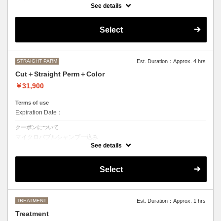
カット＋ストレートパーマ、縮毛矯正、ボリュームダウン
See details
おなやみに合わせて薬の強さや、癖のとる具合を調整させて頂きますの
で、ご来店いただいた際にご相談させて頂きます。
Select
●髪の長さにより別途ロング料金を頂戴いたします。
M ¥＋1100 L¥＋1650 LL¥＋2200
STRAIGHT PARM
Est. Duration：Approx. 4 hrs
Cut＋Straight Perm＋Color
￥31,900
Terms of use
Expiration Date：
クーポンについて
マイクロバブルシャンプー込み
カット＋ストレートパーマ、縮毛矯正、ボリュームダウン＋デザインな
See details
しの単色のカラーリング
おなやみに合わせて薬の強さや、癖のとる具合を調整させて頂きますの
Select
で、ご来店いただいた際にご相談させて頂きます。
●カラーリング、ストレートパーマは髪の長さにより別途ロング料金を
頂戴いたします。
M ¥＋1100 L¥＋1650 LL¥＋2200
TREATMENT
Est. Duration：Approx. 1 hrs
Treatment