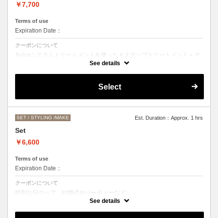
￥7,700
Terms of use
Expiration Date：
クーポンについて
Aujuaシステムトリートメントを使った４ステップトリートメント＋マ
イクロバブルシャンプー
See details
お客様の髪質に合わせたトリートメント。
カットなしの単品メニューのためシャンプーブロー代（＋3300円）を
Select
頂戴いたします。
髪の毛の長さによって、料金が変わります。
SET / STYLING /MAKE
Est. Duration：Approx. 1 hrs
Set
￥6,600
Terms of use
Expiration Date：
クーポンについて
特別な日のヘア、結婚式やパーティーなど
ヘアアレンジをご希望の方はこちらをお選びください。
See details
お仕上がりのお時間にご希望がある場合は、お電話にてご相談くださ
い。