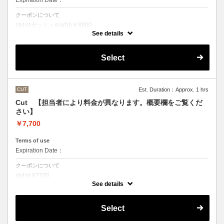
Expiration Date：
クーポンについて
stylistカット＋marbb￥8800
クバ指名カット＋marbb￥9350
See details
石原指名カット＋marbb￥9900
魔法のバブルmarbbを使ったカット＆シャンプーです。
Select
シャンプースタイリング代が含まれております。
CUT
Est. Duration：Approx. 1 hrs
Cut 【担当者により料金が異なります。概要欄をご覧くだ
さい】
￥7,700
Terms of use
Expiration Date：
クーポンについて
stylist ¥7700
クバ指名カット￥8250
See details
石原指名カット￥8800
シャンプースタイリング代が含まれております。
（マイクロバブルシャンプーをご希望の方はオプションでお選びいただ
Select
くかご来店の際にスタッフにお伝えください）