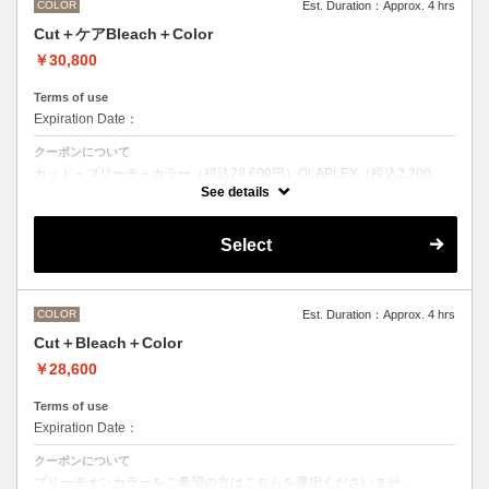
COLOR
Est. Duration：Approx. 4 hrs
Cut＋ケアBleach＋Color
￥30,800
Terms of use
Expiration Date：
クーポンについて
カット＋ブリーチ＋カラー（税込28,600円）OLAPLEX（税込2,200
円）
See details
ブリーチオンカラーをご希望の方はこちらを選択くださいませ。
前処理剤OLAPLEXを使ったカット＋ブリーチ＋カラー
OLAPLEXを使うことでダメージを軽減させ、髪にツヤ、はりを与えま
Select
す。
●ご希望の色やカラー履歴、デザインによっては１度のブリーチでは表
現できない場合がございます。
●髪の長さにより別途ロング料金を頂戴いたします。
M ¥＋1100 L¥＋1650 LL¥＋2200
COLOR
Est. Duration：Approx. 4 hrs
Cut＋Bleach＋Color
￥28,600
Terms of use
Expiration Date：
クーポンについて
ブリーチオンカラーをご希望の方はこちらを選択くださいませ。