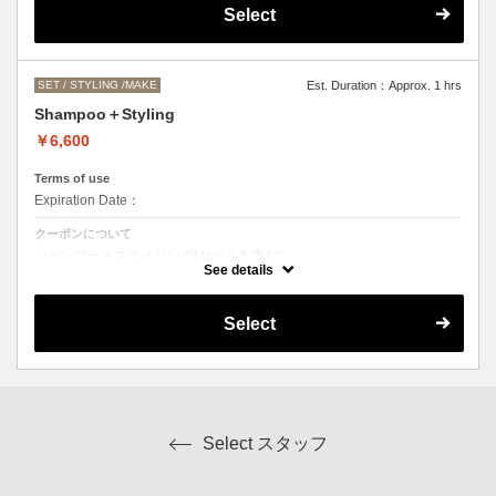
●営業時間外でのご予約もご相談ください。
Select
（早朝料金として、一時間ごとに＋2000円になります。）
SET / STYLING /MAKE
Est. Duration：Approx. 1 hrs
Shampoo＋Styling
￥6,600
Terms of use
Expiration Date：
クーポンについて
シャンプー＋スタイリング(セットを含む）
スタイリングの内容によってはお値段前後します。
See details
Select
Select スタッフ