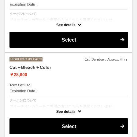
Expiration Date：
クーポンについて
ブリーチオンカラーをご希望の方はこちらを選択くださいませ。
See details
Aujuaシステムトリートメントを使った４ステップトリートメント＋マ
イクロバブルシャンプー込み
●トリートメントは髪質に合わせてご提案させていただいておりますの
Select
で、料金が前後する場合がございます。
●ご希望の色やカラー履歴、デザインによっては１度のブリーチでは表
現できない場合がございます。
●髪の長さにより別途ロング料金を頂戴いたします。
M ¥＋1100 L¥＋1650 LL¥＋2200
HIGHLIGHT /BLEACH
Est. Duration：Approx. 4 hrs
Cut＋Bleach＋Color
￥28,600
Terms of use
Expiration Date：
クーポンについて
ブリーチオンカラーをご希望の方はこちらを選択くださいませ。
See details
●トリートメントは髪質に合わせてご提案させていただいておりますの
で、料金が前後する場合がございます。
●ご希望の色やカラー履歴、デザインによっては１度のブリーチでは表
Select
現できない場合がございます。
●髪の長さにより別途ロング料金を頂戴いたします。
M ¥＋1100 L¥＋1650 LL¥＋2200