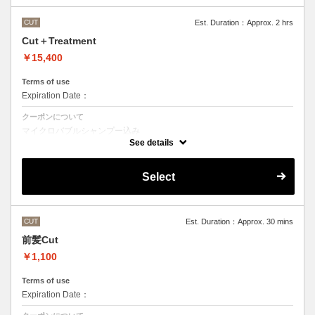
CUT
Est. Duration：Approx. 2 hrs
Cut＋Treatment
￥15,400
Terms of use
Expiration Date：
クーポンについて
マイクロバブルシャンプー込み
Aujuaシステムトリートメントを使った４ステップトリートメント
See details
トリートメントは髪質に合わせてご提案させていただいておりますの
で、料金が前後する場合がございます。
●髪の長さにより別途ロング料金を頂戴いたします。
Select
CUT
Est. Duration：Approx. 30 mins
前髪Cut
￥1,100
Terms of use
Expiration Date：