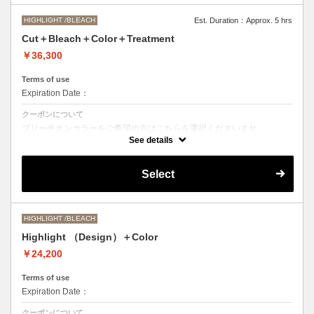
HIGHLIGHT /BLEACH
Est. Duration：Approx. 5 hrs
Cut＋Bleach＋Color＋Treatment
￥36,300
Terms of use
Expiration Date：
クーポンについて
ブリーチオンカラーをご希望の方はこちらを選択くださいませ。
See details
Aujuaシステムトリートメントを使った４ステップトリートメント＋マ
イクロバブルシャンプー込み
●トリートメントは髪質に合わせてご提案させていただいておりますの
Select
で、料金が前後する場合がございます。
●ご希望の色やカラー履歴、デザインによっては１度のブリーチでは表
現できない場合がございます。
●髪の長さにより別途ロング料金を頂戴いたします。
M ¥＋1100 L¥＋1650 LL¥＋2200
HIGHLIGHT /BLEACH
Highlight （Design）＋Color
￥24,200
Terms of use
Expiration Date：
クーポンについて