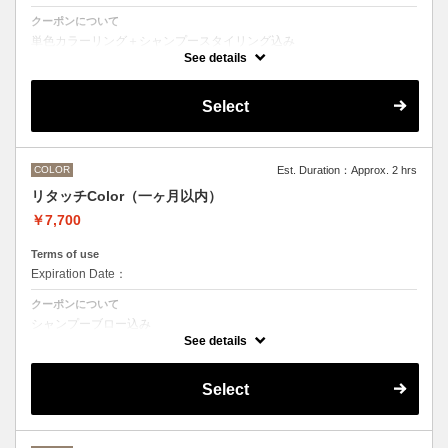
クーポンについて
単色カラーリング＋シャンプースタイリング込み
See details
●髪の長さにより別途ロング料金を頂戴いたします。
M ¥＋1100 L¥＋1650 LL¥＋2200
●ハイライト、ブリーチ、ポイントカラーなどデザインカラーをご希望
Select
の方は別のメニューをお選びください。
COLOR
Est. Duration：Approx. 2 hrs
リタッチColor（一ヶ月以内）
￥7,700
Terms of use
Expiration Date：
クーポンについて
シャンプーブロー込み
ワンカラー（おしゃれ染め、白髪染め）の一ヶ月以内のリタッチメニュ
See details
ー
Select