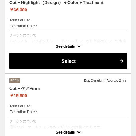
Cut＋Highlight（Design）＋Color＋Treatment
￥36,300
Terms of use
Expiration Date：
クーポンについて
ハイライト、デザインカラー、ポイントカラーなど単色のカラーで表現
できないデザインをご希望の方はこちらのメニューをお選びください。
See details
Aujuaシステムトリートメントを使った４ステップトリートメント＋マ
イクロバブルシャンプー込み
Select
●トリートメントは髪質に合わせてご提案させていただいておりますの
で、料金が前後する場合がございます。
●ご希望の色やカラー履歴、デザインによっては１度のブリーチでは表
現できない場合もございます。
施術時間、料金が前後する場合がございます。
●髪の長さにより別途ロング料金を頂戴いたします。
PERM
Est. Duration：Approx. 2 hrs
M ¥＋1100 L¥＋1650 LL¥＋2200
Cut＋ケアPerm
￥19,800
Terms of use
Expiration Date：
クーポンについて
通常のパーマ、ナチュラルなデザインの施術になります。
カット＋パーマ（税込17,600円）＋OLAPLEX（税込2,200円）
See details
前処理剤OLAPLEXを使ったカット＋パーマ