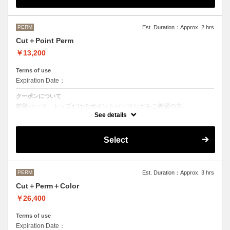
M ¥＋1100 L¥＋1650 LL¥＋2200
PERM
Est. Duration：Approx. 2 hrs
Cut＋Point Perm
￥13,200
Terms of use
Expiration Date：
クーポンについて
前髪パーマ、トップだけのポイントパーマなどをご希望の方。
See details
シャンプースタイリング代が含まれております。
パーマのデザイン、髪の毛の長さにより施術時間、金額が前後すること
もございます。
Select
当日担当者にご確認ください。
PERM
Est. Duration：Approx. 3 hrs
Cut＋Perm＋Color
￥26,400
Terms of use
Expiration Date：