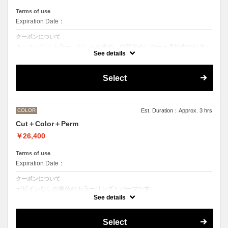
Terms of use
Expiration Date：
クーポンについて
カット＋ワンカラー（おしゃれ染め、白髪染め）の一ヶ月以内のリタッ
チメニューです
See details
Select
COLOR
Est. Duration：Approx. 3 hrs
Cut＋Color＋Perm
￥26,400
Terms of use
Expiration Date：
クーポンについて
デザインなしの単色のカラーリングとパーマです。
See details
●デザインパーマ、デジタルパーマ、スパイラルパーマ、ハードパー
マ、ツイストパーマなどをご希望の方は最終受付時間が変わるため、別
途メニューがございますのでそちらの選択をお願いしております。
Select
●カラーリングは髪の長さにより別途ロング料金を頂戴いたします。