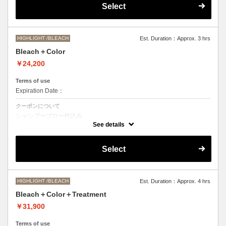
Select
●髪の長さにより別途ロング料金を頂戴いたします。
M ¥＋1100 L¥＋1650 LL¥＋2200
HIGHLIGHT /BLEACH
Est. Duration：Approx. 3 hrs
Bleach＋Color
￥24,200
Terms of use
Expiration Date：
クーポンについて
シャンプーブロー代込み
ブリーチオンカラーをご希望の方はこちらを選択くださいませ。
See details
●ご希望の色やカラー履歴、デザインによっては一度のブリーチでは表
現できない場合もございますので、施術時間、料金が前後する場合がご
Select
ざいます。
●髪の長さにより別途ロング料金を頂戴します。
M ¥＋1100 L¥＋1650 LL¥＋2200
HIGHLIGHT /BLEACH
Est. Duration：Approx. 4 hrs
Bleach＋Color＋Treatment
￥31,900
Terms of use