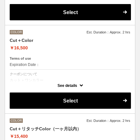
デザインなしの単色のカラーリングです。
OLAPLEXを使うことでダメージを軽減させ、髪にツヤ、はりを与えま
す。
Select
●髪の長さにより別途ロング料金を頂戴いたします。
M ¥＋1100 L¥＋1650 LL¥＋2200
●ポイントカラーなどのデザインカラーをご希望の場合、最終受付時間
が異なりますので、別メニューをお選びください。
COLOR
Est. Duration：Approx. 2 hrs
Cut＋Color
￥16,500
Terms of use
Expiration Date：
クーポンについて
カット＋ワンカラー
デザインなしの単色のカラーリングです。
See details
●髪の長さにより別途ロング料金を頂戴いたします。
M ¥＋1100 L¥＋1650 LL¥＋2200
●ヘアマニキュアの場合は￥＋2200
Select
●ポイントカラーなどのデザインカラーをご希望の場合、最終受付時間
が異なりますので、別メニューをお選びください。
COLOR
Est. Duration：Approx. 2 hrs
Cut＋リタッチColor（一ヶ月以内）
￥15,400