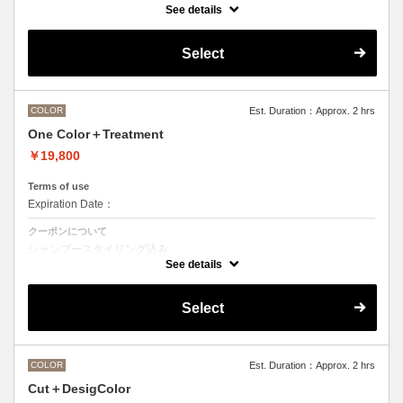
See details
●ご希望の色やカラー履歴、デザインによっては１度のブリーチでは表
現できない場合がございます。
●髪の長さにより別途ロング料金を頂戴いたします。
Select
M ¥＋550 L¥＋1100 LL¥＋2200
COLOR
Est. Duration：Approx. 2 hrs
One Color＋Treatment
￥19,800
Terms of use
Expiration Date：
クーポンについて
シャンプースタイリング込み
See details
Aujuaシステムトリートメントを使った４ステップトリートメント＋マ
イクロバブルシャンプー込み
トリートメントは髪質に合わせてご提案させていただきますので、料金
Select
が前後する場合がございます。
●ハイライト、ブリーチ、ポイントカラーなどデザインカラーをご希望
の方は別のメニューをご選択ください。
●髪の長さにより別途ロング料金を頂戴いたします。
M ¥＋1100 L¥＋1650 LL¥＋2200
COLOR
Est. Duration：Approx. 2 hrs
Cut＋DesigColor