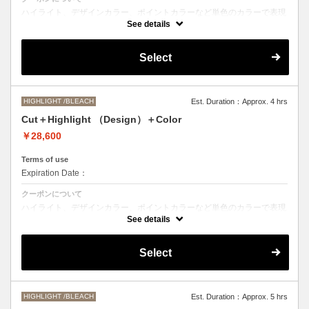
ハイライト、デザインカラー、ポイントカラーなど単色のカラーで表現
できないデザインをご希望の方はこちらのメニューをお選びください。
See details
●ご希望の色やカラー履歴、デザインによっては１度のブリーチでは表
現できない場合もございます。
Select
施術時間、料金が前後する場合がございます。
●髪の長さにより別途ロング料金を頂戴いたします。
M ¥＋550 L¥＋1100 LL¥＋2200
HIGHLIGHT /BLEACH
Est. Duration：Approx. 4 hrs
Cut＋Highlight （Design）＋Color
￥28,600
Terms of use
Expiration Date：
クーポンについて
ハイライト、デザインカラー、ポイントカラーなど単色のカラーで表現
できないデザインをご希望の方はこちらのメニューをお選びください。
See details
●ご希望の色やカラー履歴、デザインによっては１度のブリーチでは表
現できない場合もございます。
Select
施術時間、料金が前後する場合がございます。
●髪の長さにより別途ロング料金を頂戴いたします。
M ¥＋1100 L¥＋1650 LL¥＋2200
HIGHLIGHT /BLEACH
Est. Duration：Approx. 5 hrs