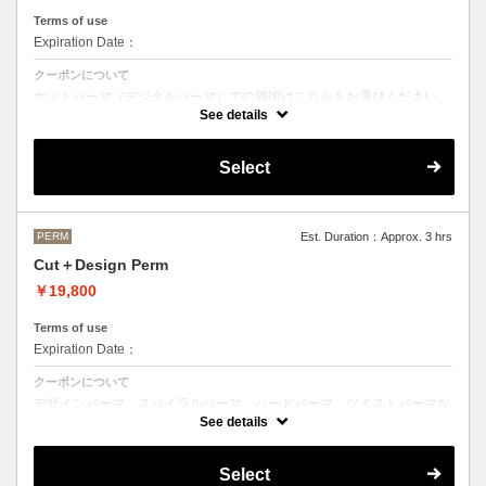
Terms of use
Expiration Date：
クーポンについて
ホットパーマ（デジタルパーマ）での施術はこちらをお選びください。
See details
●お時間、選択メニューがわからないなどのご不明な点がある場合、お
手数ですがお電話にてご確認くださいませ。
●髪の長さにより別途ロング料金を頂戴いたします。
Select
M ¥＋1100 L¥＋1650 LL¥＋2200
PERM
Est. Duration：Approx. 3 hrs
Cut＋Design Perm
￥19,800
Terms of use
Expiration Date：
クーポンについて
デザインパーマ、スパイラルパーマ、ハードパーマ、ツイストパーマな
どをご希望の方はこちらのメニューをご選択ください。
See details
●パーマはデザインによって施術時間、料金が前後する場合がございま
す。
Select
●髪の長さにより別途ロング料金を頂戴いたします。