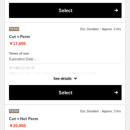
OLAPLEXを使うことでダメージを軽減させ、髪にツヤ、はりを与えま
す。
Select
●デザインパーマ、デジタルパーマ、スパイラルパーマ、ハードパーマ
などをご希望の方は、最終受付時間が変わるため別途メニューがござい
ますのでそちらの選択をお願いしております。
●ご不明な点がある場合お手数ですが、お電話にてご確認くださいま
せ。
PERM
Est. Duration：Approx. 2 hrs
●髪の長さにより別途ロング料金を頂戴いたします。
Cut＋Perm
M ¥＋1100 L¥＋1650 LL¥＋2200
￥17,600
Terms of use
Expiration Date：
クーポンについて
通常のパーマ、ナチュラルなデザインの施術になります。
See details
●デザインパーマ、デジタルパーマ、スパイラルパーマ、ハードパーマ
などをご希望の方は、最終受付時間が変わるため別途メニューがござい
ますのでそちらの選択をお願いしております。
Select
●ご不明な点がある場合お手数ですが、お電話にてご確認くださいま
せ。
●髪の長さにより別途ロング料金を頂戴いたします。
M ¥＋1100 L¥＋1650 LL¥＋2200
PERM
Est. Duration：Approx. 3 hrs
Cut＋Hot Perm
￥20,900