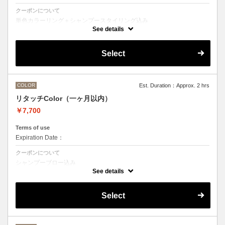
クーポンについて
単色カラーリング＋シャンプースタイリング込み
See details
●髪の長さにより別途ロング料金を頂戴いたします。
M ¥＋1100 L¥＋1650 LL¥＋2200
●ハイライト、ブリーチ、ポイントカラーなどデザインカラーをご希望
Select
の方は別のメニューをお選びください。
COLOR
Est. Duration：Approx. 2 hrs
リタッチColor（一ヶ月以内）
￥7,700
Terms of use
Expiration Date：
クーポンについて
シャンプーブロー込み
ワンカラー（おしゃれ染め、白髪染め）の一ヶ月以内のリタッチメニュ
See details
ー
Select