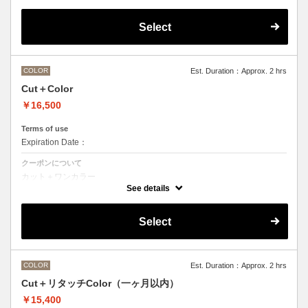
デザインなしの単色のカラーリングです。
OLAPLEXを使うことでダメージを軽減させ、髪にツヤ、はりを与えま
す。
Select
●髪の長さにより別途ロング料金を頂戴いたします。
M ¥＋1100 L¥＋1650 LL¥＋2200
●ポイントカラーなどのデザインカラーをご希望の場合、最終受付時間
が異なりますので、別メニューをお選びください。
COLOR
Est. Duration：Approx. 2 hrs
Cut＋Color
￥16,500
Terms of use
Expiration Date：
クーポンについて
カット＋ワンカラー
デザインなしの単色のカラーリングです。
See details
●髪の長さにより別途ロング料金を頂戴いたします。
M ¥＋1100 L¥＋1650 LL¥＋2200
●ヘアマニキュアの場合は￥＋2200
Select
●ポイントカラーなどのデザインカラーをご希望の場合、最終受付時間
が異なりますので、別メニューをお選びください。
COLOR
Est. Duration：Approx. 2 hrs
Cut＋リタッチColor（一ヶ月以内）
￥15,400