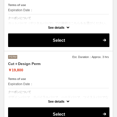
Terms of use
Expiration Date：
クーポンについて
ホットパーマ（デジタルパーマ）での施術はこちらをお選びください。
See details
●お時間、選択メニューがわからないなどのご不明な点がある場合、お
手数ですがお電話にてご確認くださいませ。
●髪の長さにより別途ロング料金を頂戴いたします。
Select
M ¥＋1100 L¥＋1650 LL¥＋2200
PERM
Est. Duration：Approx. 3 hrs
Cut＋Design Perm
￥19,800
Terms of use
Expiration Date：
クーポンについて
デザインパーマ、スパイラルパーマ、ハードパーマ、ツイストパーマな
どをご希望の方はこちらのメニューをご選択ください。
See details
●パーマはデザインによって施術時間、料金が前後する場合がございま
す。
Select
●髪の長さにより別途ロング料金を頂戴いたします。