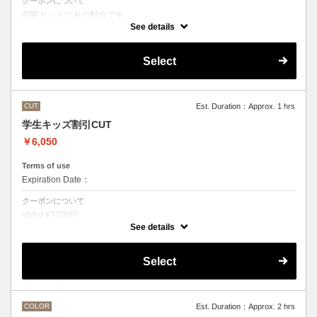
クーポンについて
前髪カットのみの料金です。
●その他のメニューとご一緒に選択された場合
See details
シャンプー・スタイリング代として別途3300円かかります。
Select
CUT
Est. Duration：Approx. 1 hrs
学生キッズ割引CUT
￥6,050
Terms of use
Expiration Date：
クーポンについて
stylist ¥7700円
クバ指名カット¥8250
See details
石原指名カット¥8800 から
Under 22歳 ¥ -1650
Select
Under 18歳 ¥ -2750
COLOR
Est. Duration：Approx. 2 hrs