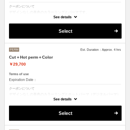
クーポンについて
デザインなしの単色のカラーリングとパーマです。
See details
●デザインパーマ、デジタルパーマ、スパイラルパーマ、ハードパー
マ、ツイストパーマなどをご希望の方は最終受付時間が変わるため、別
途メニューがございますのでそちらの選択をお願いしております。
Select
●カラーリングは髪の長さにより別途ロング料金を頂戴いたします。
M ¥＋1100 L¥＋1650 LL¥＋2200
PERM
Est. Duration：Approx. 4 hrs
Cut＋Hot perm＋Color
￥29,700
Terms of use
Expiration Date：
クーポンについて
デザインなしの単色のカラーリングとホットパーマ（デジタルパーマ）
です。
See details
ホットパーマをご希望の方はこちらのメニューをご選択ください。
●パーマはデザインによって施術時間、料金が前後する場合がございま
Select
す。
●カラーリングは髪の長さにより別途ロング料金を頂戴いたします。
M ¥＋1100 L¥＋1650 LL¥＋2200