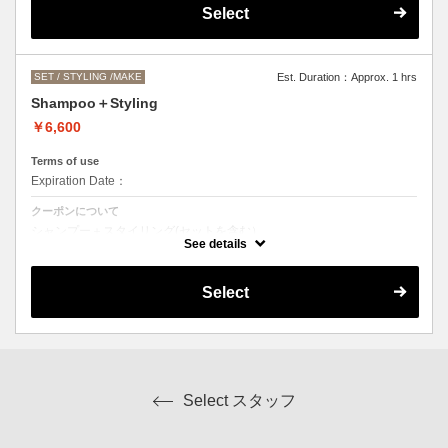
●営業時間外でのご予約もご相談ください。
Select
（早朝料金として、一時間ごとに＋2000円になります。）
SET / STYLING /MAKE
Est. Duration：Approx. 1 hrs
Shampoo＋Styling
￥6,600
Terms of use
Expiration Date：
クーポンについて
シャンプー＋スタイリング(セットを含む）
スタイリングの内容によってはお値段前後します。
See details
Select
Select スタッフ