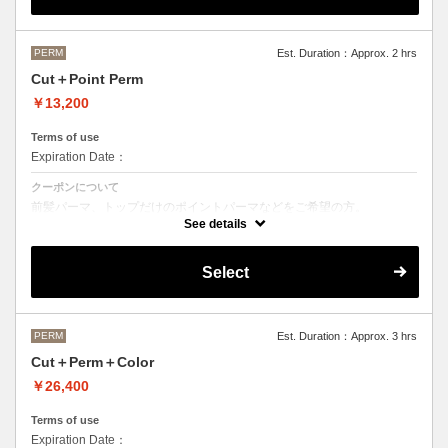
M ¥＋1100 L¥＋1650 LL¥＋2200
PERM
Est. Duration：Approx. 2 hrs
Cut＋Point Perm
￥13,200
Terms of use
Expiration Date：
クーポンについて
前髪パーマ、トップだけのポイントパーマなどをご希望の方。
See details
シャンプースタイリング代が含まれております。
パーマのデザイン、髪の毛の長さにより施術時間、金額が前後すること
もございます。
Select
当日担当者にご確認ください。
PERM
Est. Duration：Approx. 3 hrs
Cut＋Perm＋Color
￥26,400
Terms of use
Expiration Date：