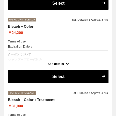
Select
●髪の長さにより別途ロング料金を頂戴いたします。
M ¥＋1100 L¥＋1650 LL¥＋2200
HIGHLIGHT /BLEACH
Est. Duration：Approx. 3 hrs
Bleach＋Color
￥24,200
Terms of use
Expiration Date：
クーポンについて
シャンプーブロー代込み
ブリーチオンカラーをご希望の方はこちらを選択くださいませ。
See details
●ご希望の色やカラー履歴、デザインによっては一度のブリーチでは表
現できない場合もございますので、施術時間、料金が前後する場合がご
Select
ざいます。
●髪の長さにより別途ロング料金を頂戴します。
M ¥＋1100 L¥＋1650 LL¥＋2200
HIGHLIGHT /BLEACH
Est. Duration：Approx. 4 hrs
Bleach＋Color＋Treatment
￥31,900
Terms of use