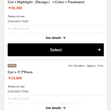
Cut＋Highlight（Design）＋Color＋Treatment
￥36,300
Terms of use
Expiration Date：
クーポンについて
ハイライト、デザインカラー、ポイントカラーなど単色のカラーで表現
できないデザインをご希望の方はこちらのメニューをお選びください。
See details
Aujuaシステムトリートメントを使った４ステップトリートメント＋マ
イクロバブルシャンプー込み
Select
●トリートメントは髪質に合わせてご提案させていただいておりますの
で、料金が前後する場合がございます。
●ご希望の色やカラー履歴、デザインによっては１度のブリーチでは表
現できない場合もございます。
施術時間、料金が前後する場合がございます。
●髪の長さにより別途ロング料金を頂戴いたします。
PERM
Est. Duration：Approx. 2 hrs
M ¥＋1100 L¥＋1650 LL¥＋2200
Cut＋ケアPerm
￥19,800
Terms of use
Expiration Date：
クーポンについて
通常のパーマ、ナチュラルなデザインの施術になります。
カット＋パーマ（税込17,600円）＋OLAPLEX（税込2,200円）
See details
前処理剤OLAPLEXを使ったカット＋パーマ