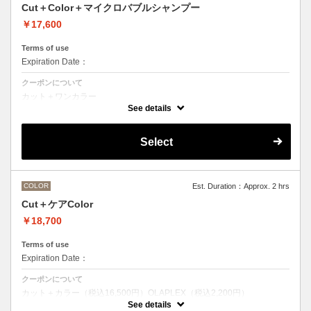
Cut＋Color＋マイクロバブルシャンプー
￥17,600
Terms of use
Expiration Date：
クーポンについて
カット＋ワンカラー
魔法のバブルmarbbを使ったmarbbシャンプー
See details
デザインなしの単色のカラーリングです。
●髪の長さにより別途ロング料金を頂戴いたします。
M ¥＋1100 L¥＋1650 LL¥＋2200
Select
●ポイントカラーなどのデザインカラーをご希望の場合、最終受付時間
が異なりますので、別メニューをお選びください。
COLOR
Est. Duration：Approx. 2 hrs
Cut＋ケアColor
￥18,700
Terms of use
Expiration Date：
クーポンについて
カット＋カラー（税込16,500円）OLAPLEX（税込2,200円）
前処理剤OLAPLEXを使ったカット＋ワンカラー
See details