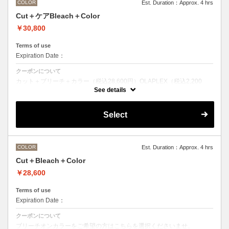
COLOR
Est. Duration：Approx. 4 hrs
Cut＋ケアBleach＋Color
￥30,800
Terms of use
Expiration Date：
クーポンについて
カット＋ブリーチ＋カラー（税込28,600円）OLAPLEX（税込2,200
円）
See details
ブリーチオンカラーをご希望の方はこちらを選択くださいませ。
前処理剤OLAPLEXを使ったカット＋ブリーチ＋カラー
OLAPLEXを使うことでダメージを軽減させ、髪にツヤ、はりを与えま
Select
す。
●ご希望の色やカラー履歴、デザインによっては１度のブリーチでは表
現できない場合がございます。
●髪の長さにより別途ロング料金を頂戴いたします。
M ¥＋1100 L¥＋1650 LL¥＋2200
COLOR
Est. Duration：Approx. 4 hrs
Cut＋Bleach＋Color
￥28,600
Terms of use
Expiration Date：
クーポンについて
ブリーチオンカラーをご希望の方はこちらを選択くださいませ。