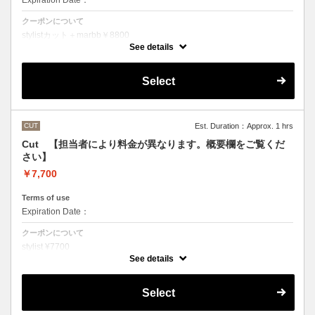
Expiration Date：
クーポンについて
stylistカット＋marbb￥8800
クバ指名カット＋marbb￥9350
See details
石原指名カット＋marbb￥9900
魔法のバブルmarbbを使ったカット＆シャンプーです。
Select
シャンプースタイリング代が含まれております。
CUT
Est. Duration：Approx. 1 hrs
Cut 【担当者により料金が異なります。概要欄をご覧くだ
さい】
￥7,700
Terms of use
Expiration Date：
クーポンについて
stylist ¥7700
クバ指名カット￥8250
See details
石原指名カット￥8800
シャンプースタイリング代が含まれております。
（マイクロバブルシャンプーをご希望の方はオプションでお選びいただ
Select
くかご来店の際にスタッフにお伝えください）