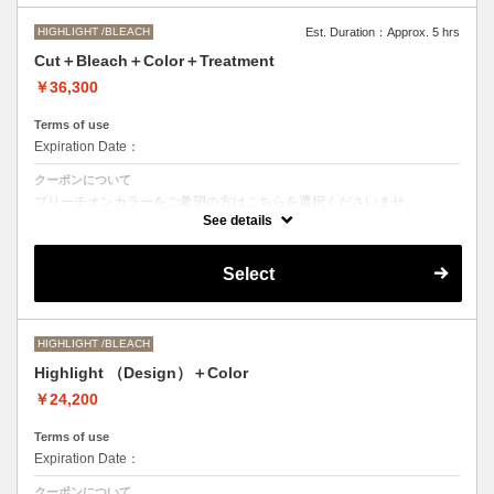
HIGHLIGHT /BLEACH
Est. Duration：Approx. 5 hrs
Cut＋Bleach＋Color＋Treatment
￥36,300
Terms of use
Expiration Date：
クーポンについて
ブリーチオンカラーをご希望の方はこちらを選択くださいませ。
See details
Aujuaシステムトリートメントを使った４ステップトリートメント＋マ
イクロバブルシャンプー込み
●トリートメントは髪質に合わせてご提案させていただいておりますの
Select
で、料金が前後する場合がございます。
●ご希望の色やカラー履歴、デザインによっては１度のブリーチでは表
現できない場合がございます。
●髪の長さにより別途ロング料金を頂戴いたします。
M ¥＋1100 L¥＋1650 LL¥＋2200
HIGHLIGHT /BLEACH
Highlight （Design）＋Color
￥24,200
Terms of use
Expiration Date：
クーポンについて