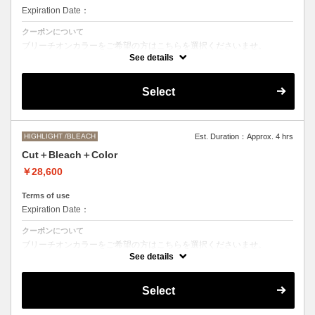
Expiration Date：
クーポンについて
ブリーチオンカラーをご希望の方はこちらを選択くださいませ。
See details
Aujuaシステムトリートメントを使った４ステップトリートメント＋マ
イクロバブルシャンプー込み
●トリートメントは髪質に合わせてご提案させていただいておりますの
Select
で、料金が前後する場合がございます。
●ご希望の色やカラー履歴、デザインによっては１度のブリーチでは表
現できない場合がございます。
●髪の長さにより別途ロング料金を頂戴いたします。
M ¥＋1100 L¥＋1650 LL¥＋2200
HIGHLIGHT /BLEACH
Est. Duration：Approx. 4 hrs
Cut＋Bleach＋Color
￥28,600
Terms of use
Expiration Date：
クーポンについて
ブリーチオンカラーをご希望の方はこちらを選択くださいませ。
See details
●トリートメントは髪質に合わせてご提案させていただいておりますの
で、料金が前後する場合がございます。
●ご希望の色やカラー履歴、デザインによっては１度のブリーチでは表
Select
現できない場合がございます。
●髪の長さにより別途ロング料金を頂戴いたします。
M ¥＋1100 L¥＋1650 LL¥＋2200