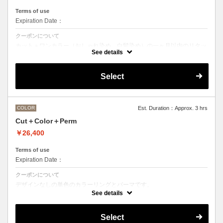
Terms of use
Expiration Date：
クーポンについて
カット＋ワンカラー（おしゃれ染め、白髪染め）の一ヶ月以内のリタッ
チメニューです
See details
Select
COLOR
Est. Duration：Approx. 3 hrs
Cut＋Color＋Perm
￥26,400
Terms of use
Expiration Date：
クーポンについて
デザインなしの単色のカラーリングとパーマです。
See details
●デザインパーマ、デジタルパーマ、スパイラルパーマ、ハードパー
マ、ツイストパーマなどをご希望の方は最終受付時間が変わるため、別
途メニューがございますのでそちらの選択をお願いしております。
Select
●カラーリングは髪の長さにより別途ロング料金を頂戴いたします。