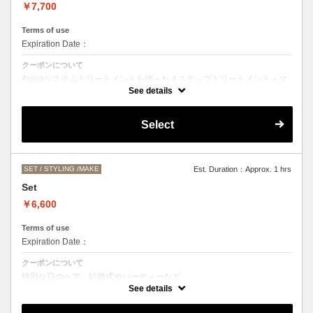
￥7,700
Terms of use
Expiration Date：
クーポンについて
Aujuaシステムトリートメントを使った４ステップトリートメント＋マ
イクロバブルシャンプー
See details
お客様の髪質に合わせたトリートメント。
カットなしの単品メニューのためシャンプーブロー代（＋3300円）を
Select
頂戴いたします。
髪の毛の長さによって、料金が変わります。
SET / STYLING /MAKE
Est. Duration：Approx. 1 hrs
Set
￥6,600
Terms of use
Expiration Date：
クーポンについて
特別な日のヘア、結婚式やパーティーなど
ヘアアレンジをご希望の方はこちらをお選びください。
See details
お仕上がりのお時間にご希望がある場合は、お電話にてご相談くださ
い。