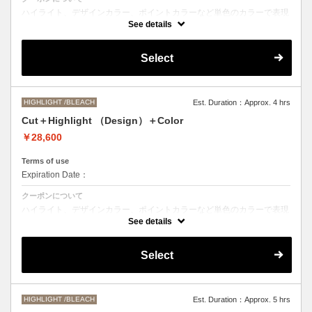
ハイライト、デザインカラー、ポイントカラーなど単色のカラーで表現
できないデザインをご希望の方はこちらのメニューをお選びください。
See details
●ご希望の色やカラー履歴、デザインによっては１度のブリーチでは表
現できない場合もございます。
Select
施術時間、料金が前後する場合がございます。
●髪の長さにより別途ロング料金を頂戴いたします。
M ¥＋550 L¥＋1100 LL¥＋2200
HIGHLIGHT /BLEACH
Est. Duration：Approx. 4 hrs
Cut＋Highlight （Design）＋Color
￥28,600
Terms of use
Expiration Date：
クーポンについて
ハイライト、デザインカラー、ポイントカラーなど単色のカラーで表現
できないデザインをご希望の方はこちらのメニューをお選びください。
See details
●ご希望の色やカラー履歴、デザインによっては１度のブリーチでは表
現できない場合もございます。
Select
施術時間、料金が前後する場合がございます。
●髪の長さにより別途ロング料金を頂戴いたします。
M ¥＋1100 L¥＋1650 LL¥＋2200
HIGHLIGHT /BLEACH
Est. Duration：Approx. 5 hrs