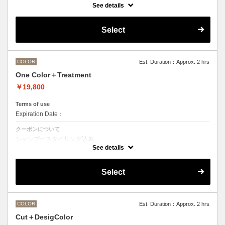
See details
●ご希望の色やカラー履歴、デザインによっては１度のブリーチでは表
現できない場合がございます。
●髪の長さにより別途ロング料金を頂戴いたします。
Select
M ¥＋550 L¥＋1100 LL¥＋2200
COLOR
Est. Duration：Approx. 2 hrs
One Color＋Treatment
￥19,800
Terms of use
Expiration Date：
クーポンについて
シャンプースタイリング込み
See details
Aujuaシステムトリートメントを使った４ステップトリートメント＋マ
イクロバブルシャンプー込み
トリートメントは髪質に合わせてご提案させていただきますので、料金
Select
が前後する場合がございます。
●ハイライト、ブリーチ、ポイントカラーなどデザインカラーをご希望
の方は別のメニューをご選択ください。
●髪の長さにより別途ロング料金を頂戴いたします。
M ¥＋1100 L¥＋1650 LL¥＋2200
COLOR
Est. Duration：Approx. 2 hrs
Cut＋DesigColor