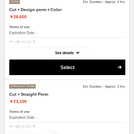
PERM
Est. Duration：Approx. 4 hrs
Cut＋Design perm＋Color
￥28,600
Terms of use
Expiration Date：
クーポンについて
カット＋デザインパーマ＋カラーのメニューです。
デザインパーマ、スパイラルパーマ、ハードパーマ、ツイストパーマな
See details
どをご希望の方はこちらのメニューをご選択ください。
●パーマはデザインによって施術時間、料金が前後する場合がございま
Select
す。
●カラーリングは髪の長さにより別途ロング料金を頂戴いたします。
M ¥＋1100 L¥＋1650 LL¥＋2200
STRAIGHT PARM
Est. Duration：Approx. 3 hrs
Cut＋Straight Perm
￥23,100
Terms of use
Expiration Date：
クーポンについて
マイクロバブルシャンプー込み