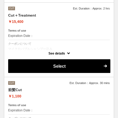
CUT
Est. Duration：Approx. 2 hrs
Cut＋Treatment
￥15,400
Terms of use
Expiration Date：
クーポンについて
マイクロバブルシャンプー込み
Aujuaシステムトリートメントを使った４ステップトリートメント
See details
トリートメントは髪質に合わせてご提案させていただいておりますの
で、料金が前後する場合がございます。
●髪の長さにより別途ロング料金を頂戴いたします。
Select
CUT
Est. Duration：Approx. 30 mins
前髪Cut
￥1,100
Terms of use
Expiration Date：