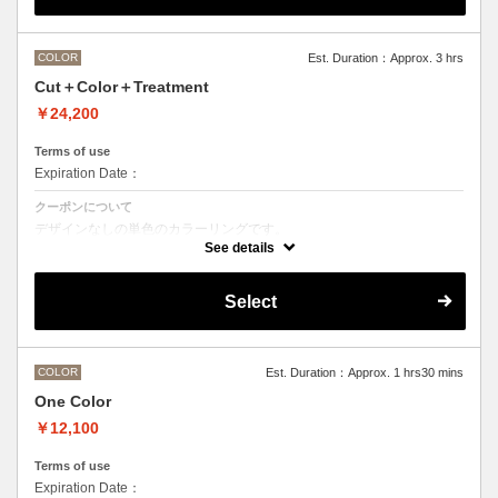
M ¥＋1100 L¥＋1650 LL¥＋2200
COLOR
Est. Duration：Approx. 3 hrs
Cut＋Color＋Treatment
￥24,200
Terms of use
Expiration Date：
クーポンについて
デザインなしの単色のカラーリングです。
●マイクロバブルシャンプー込み
See details
Aujuaシステムトリートメントを使った４ステップトリートメント
トリートメントは髪質の合わせてご提案させていただいておりますの
で、料金が前後する場合がございます。
Select
●髪の長さにより別途ロング料金を頂戴いたします。
M ¥＋1100 L¥＋1650 LL¥＋2200
●ハイライト、ブリーチ、ポイントカラーなどデザインカラーをご希望
の場合、別メニューを追加でお選びください。
COLOR
Est. Duration：Approx. 1 hrs30 mins
One Color
￥12,100
Terms of use
Expiration Date：