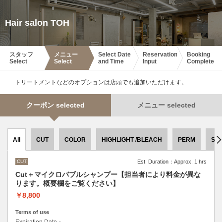
Hair salon TOH
スタッフ
メニュー
Select Date
Reservation
Booking
Select
Select
and Time
Input
Complete
トリートメントなどのオプションは店頭でも追加いただけます。
クーポン selected
メニュー selected
All
CUT
COLOR
HIGHLIGHT /BLEACH
PERM
ST
CUT
Est. Duration：Approx. 1 hrs
Cut＋マイクロバブルシャンプー【担当者により料金が異な
ります。概要欄をご覧ください】
￥8,800
Terms of use