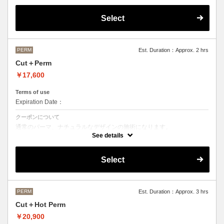
OLAPLEXを使うことでダメージを軽減させ、髪にツヤ、はりを与えま
す。
Select
●デザインパーマ、デジタルパーマ、スパイラルパーマ、ハードパーマ
などをご希望の方は、最終受付時間が変わるため別途メニューがござい
ますのでそちらの選択をお願いしております。
●ご不明な点がある場合お手数ですが、お電話にてご確認くださいま
せ。
PERM
Est. Duration：Approx. 2 hrs
●髪の長さにより別途ロング料金を頂戴いたします。
Cut＋Perm
M ¥＋1100 L¥＋1650 LL¥＋2200
￥17,600
Terms of use
Expiration Date：
クーポンについて
通常のパーマ、ナチュラルなデザインの施術になります。
See details
●デザインパーマ、デジタルパーマ、スパイラルパーマ、ハードパーマ
などをご希望の方は、最終受付時間が変わるため別途メニューがござい
ますのでそちらの選択をお願いしております。
Select
●ご不明な点がある場合お手数ですが、お電話にてご確認くださいま
せ。
●髪の長さにより別途ロング料金を頂戴いたします。
M ¥＋1100 L¥＋1650 LL¥＋2200
PERM
Est. Duration：Approx. 3 hrs
Cut＋Hot Perm
￥20,900