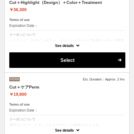
Cut＋Highlight（Design）＋Color＋Treatment
￥36,300
Terms of use
Expiration Date：
クーポンについて
ハイライト、デザインカラー、ポイントカラーなど単色のカラーで表現
できないデザインをご希望の方はこちらのメニューをお選びください。
See details
Aujuaシステムトリートメントを使った４ステップトリートメント＋マ
イクロバブルシャンプー込み
Select
●トリートメントは髪質に合わせてご提案させていただいておりますの
で、料金が前後する場合がございます。
●ご希望の色やカラー履歴、デザインによっては１度のブリーチでは表
現できない場合もございます。
施術時間、料金が前後する場合がございます。
●髪の長さにより別途ロング料金を頂戴いたします。
PERM
Est. Duration：Approx. 2 hrs
M ¥＋1100 L¥＋1650 LL¥＋2200
Cut＋ケアPerm
￥19,800
Terms of use
Expiration Date：
クーポンについて
通常のパーマ、ナチュラルなデザインの施術になります。
カット＋パーマ（税込17,600円）＋OLAPLEX（税込2,200円）
See details
前処理剤OLAPLEXを使ったカット＋パーマ