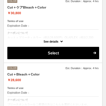
COLOR
Est. Duration：Approx. 4 hrs
Cut＋ケアBleach＋Color
￥30,800
Terms of use
Expiration Date：
クーポンについて
カット＋ブリーチ＋カラー（税込28,600円）OLAPLEX（税込2,200
円）
See details
ブリーチオンカラーをご希望の方はこちらを選択くださいませ。
前処理剤OLAPLEXを使ったカット＋ブリーチ＋カラー
OLAPLEXを使うことでダメージを軽減させ、髪にツヤ、はりを与えま
Select
す。
●ご希望の色やカラー履歴、デザインによっては１度のブリーチでは表
現できない場合がございます。
●髪の長さにより別途ロング料金を頂戴いたします。
M ¥＋1100 L¥＋1650 LL¥＋2200
COLOR
Est. Duration：Approx. 4 hrs
Cut＋Bleach＋Color
￥28,600
Terms of use
Expiration Date：
クーポンについて
ブリーチオンカラーをご希望の方はこちらを選択くださいませ。