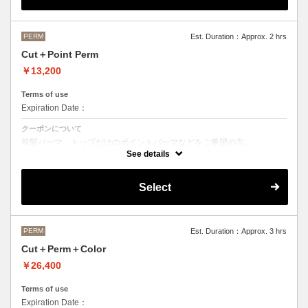
M ¥＋1100 L¥＋1650 LL¥＋2200
PERM
Est. Duration：Approx. 2 hrs
Cut＋Point Perm
￥13,200
Terms of use
Expiration Date：
クーポンについて
前髪パーマ、トップだけのポイントパーマなどをご希望の方。
See details
シャンプースタイリング代が含まれております。
パーマのデザイン、髪の毛の長さにより施術時間、金額が前後すること
もございます。
Select
当日担当者にご確認ください。
PERM
Est. Duration：Approx. 3 hrs
Cut＋Perm＋Color
￥26,400
Terms of use
Expiration Date：