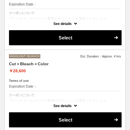
Expiration Date：
クーポンについて
ブリーチオンカラーをご希望の方はこちらを選択くださいませ。
See details
Aujuaシステムトリートメントを使った４ステップトリートメント＋マ
イクロバブルシャンプー込み
●トリートメントは髪質に合わせてご提案させていただいておりますの
Select
で、料金が前後する場合がございます。
●ご希望の色やカラー履歴、デザインによっては１度のブリーチでは表
現できない場合がございます。
●髪の長さにより別途ロング料金を頂戴いたします。
M ¥＋1100 L¥＋1650 LL¥＋2200
HIGHLIGHT /BLEACH
Est. Duration：Approx. 4 hrs
Cut＋Bleach＋Color
￥28,600
Terms of use
Expiration Date：
クーポンについて
ブリーチオンカラーをご希望の方はこちらを選択くださいませ。
See details
●トリートメントは髪質に合わせてご提案させていただいておりますの
で、料金が前後する場合がございます。
●ご希望の色やカラー履歴、デザインによっては１度のブリーチでは表
Select
現できない場合がございます。
●髪の長さにより別途ロング料金を頂戴いたします。
M ¥＋1100 L¥＋1650 LL¥＋2200