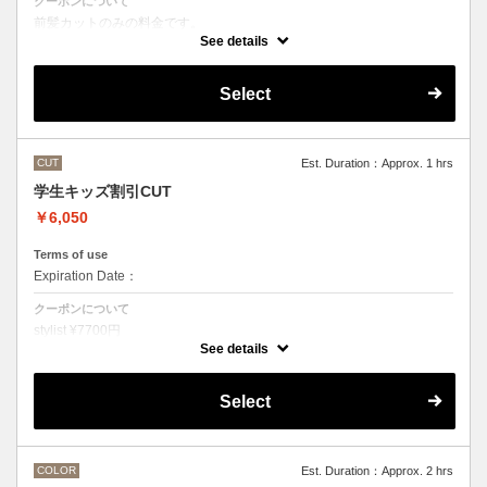
クーポンについて
前髪カットのみの料金です。
●その他のメニューとご一緒に選択された場合
See details
シャンプー・スタイリング代として別途3300円かかります。
Select
CUT
Est. Duration：Approx. 1 hrs
学生キッズ割引CUT
￥6,050
Terms of use
Expiration Date：
クーポンについて
stylist ¥7700円
クバ指名カット¥8250
See details
石原指名カット¥8800 から
Under 22歳 ¥ -1650
Select
Under 18歳 ¥ -2750
COLOR
Est. Duration：Approx. 2 hrs