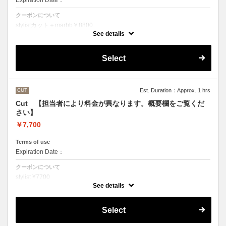
Expiration Date：
クーポンについて
stylistカット＋marbb￥8800
クバ指名カット＋marbb￥9350
See details
石原指名カット＋marbb￥9900
魔法のバブルmarbbを使ったカット＆シャンプーです。
Select
シャンプースタイリング代が含まれております。
CUT
Est. Duration：Approx. 1 hrs
Cut 【担当者により料金が異なります。概要欄をご覧くだ
さい】
￥7,700
Terms of use
Expiration Date：
クーポンについて
stylist ¥7700
クバ指名カット￥8250
See details
石原指名カット￥8800
シャンプースタイリング代が含まれております。
（マイクロバブルシャンプーをご希望の方はオプションでお選びいただ
Select
くかご来店の際にスタッフにお伝えください）