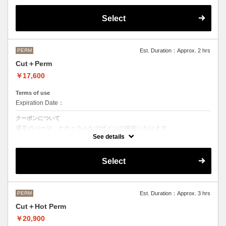
OLAPLEXを使うことでダメージを軽減させ、髪にツヤ、はりを与えま
す。
Select
●デザインパーマ、デジタルパーマ、スパイラルパーマ、ハードパーマ
などをご希望の方は、最終受付時間が変わるため別途メニューがござい
ますのでそちらの選択をお願いしております。
●ご不明な点がある場合お手数ですが、お電話にてご確認くださいま
せ。
PERM
Est. Duration：Approx. 2 hrs
●髪の長さにより別途ロング料金を頂戴いたします。
Cut＋Perm
M ¥＋1100 L¥＋1650 LL¥＋2200
￥17,600
Terms of use
Expiration Date：
クーポンについて
通常のパーマ、ナチュラルなデザインの施術になります。
See details
●デザインパーマ、デジタルパーマ、スパイラルパーマ、ハードパーマ
などをご希望の方は、最終受付時間が変わるため別途メニューがござい
ますのでそちらの選択をお願いしております。
Select
●ご不明な点がある場合お手数ですが、お電話にてご確認くださいま
せ。
●髪の長さにより別途ロング料金を頂戴いたします。
M ¥＋1100 L¥＋1650 LL¥＋2200
PERM
Est. Duration：Approx. 3 hrs
Cut＋Hot Perm
￥20,900