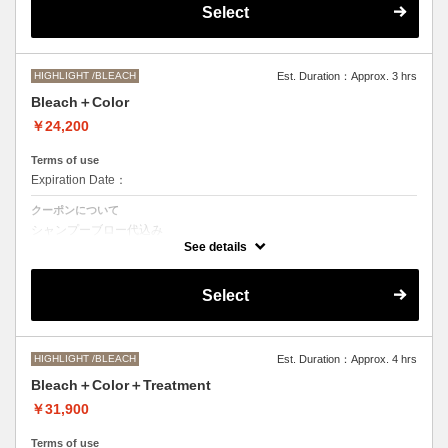
Select
●髪の長さにより別途ロング料金を頂戴いたします。
M ¥＋1100 L¥＋1650 LL¥＋2200
HIGHLIGHT /BLEACH
Est. Duration：Approx. 3 hrs
Bleach＋Color
￥24,200
Terms of use
Expiration Date：
クーポンについて
シャンプーブロー代込み
ブリーチオンカラーをご希望の方はこちらを選択くださいませ。
See details
●ご希望の色やカラー履歴、デザインによっては一度のブリーチでは表
現できない場合もございますので、施術時間、料金が前後する場合がご
Select
ざいます。
●髪の長さにより別途ロング料金を頂戴します。
M ¥＋1100 L¥＋1650 LL¥＋2200
HIGHLIGHT /BLEACH
Est. Duration：Approx. 4 hrs
Bleach＋Color＋Treatment
￥31,900
Terms of use