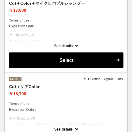
Cut＋Color＋マイクロバブルシャンプー
￥17,600
Terms of use
Expiration Date：
クーポンについて
カット＋ワンカラー
魔法のバブルmarbbを使ったmarbbシャンプー
See details
デザインなしの単色のカラーリングです。
●髪の長さにより別途ロング料金を頂戴いたします。
M ¥＋1100 L¥＋1650 LL¥＋2200
Select
●ポイントカラーなどのデザインカラーをご希望の場合、最終受付時間
が異なりますので、別メニューをお選びください。
COLOR
Est. Duration：Approx. 2 hrs
Cut＋ケアColor
￥18,700
Terms of use
Expiration Date：
クーポンについて
カット＋カラー（税込16,500円）OLAPLEX（税込2,200円）
前処理剤OLAPLEXを使ったカット＋ワンカラー
See details