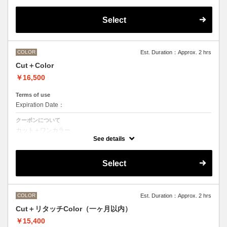
デザインなしの単色のカラーリングです。
OLAPLEXを使うことでダメージを軽減させ、髪にツヤ、はりを与えま
す。
Select
●髪の長さにより別途ロング料金を頂戴いたします。
M ¥＋1100 L¥＋1650 LL¥＋2200
●ポイントカラーなどのデザインカラーをご希望の場合、最終受付時間
が異なりますので、別メニューをお選びください。
COLOR
Est. Duration：Approx. 2 hrs
Cut＋Color
￥16,500
Terms of use
Expiration Date：
クーポンについて
カット＋ワンカラー
デザインなしの単色のカラーリングです。
See details
●髪の長さにより別途ロング料金を頂戴いたします。
M ¥＋1100 L¥＋1650 LL¥＋2200
●ヘアマニキュアの場合は￥＋2200
Select
●ポイントカラーなどのデザインカラーをご希望の場合、最終受付時間
が異なりますので、別メニューをお選びください。
COLOR
Est. Duration：Approx. 2 hrs
Cut＋リタッチColor（一ヶ月以内）
￥15,400