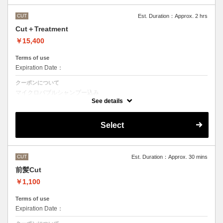
CUT
Est. Duration：Approx. 2 hrs
Cut＋Treatment
￥15,400
Terms of use
Expiration Date：
クーポンについて
マイクロバブルシャンプー込み
Aujuaシステムトリートメントを使った４ステップトリートメント
See details
トリートメントは髪質に合わせてご提案させていただいておりますの
で、料金が前後する場合がございます。
●髪の長さにより別途ロング料金を頂戴いたします。
Select
CUT
Est. Duration：Approx. 30 mins
前髪Cut
￥1,100
Terms of use
Expiration Date：