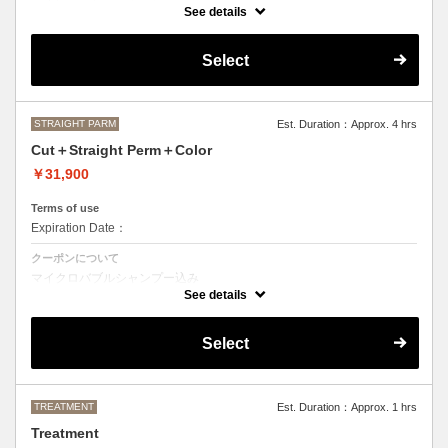
カット＋ストレートパーマ、縮毛矯正、ボリュームダウン
See details
おなやみに合わせて薬の強さや、癖のとる具合を調整させて頂きますの
で、ご来店いただいた際にご相談させて頂きます。
Select
●髪の長さにより別途ロング料金を頂戴いたします。
M ¥＋1100 L¥＋1650 LL¥＋2200
STRAIGHT PARM
Est. Duration：Approx. 4 hrs
Cut＋Straight Perm＋Color
￥31,900
Terms of use
Expiration Date：
クーポンについて
マイクロバブルシャンプー込み
カット＋ストレートパーマ、縮毛矯正、ボリュームダウン＋デザインな
See details
しの単色のカラーリング
おなやみに合わせて薬の強さや、癖のとる具合を調整させて頂きますの
Select
で、ご来店いただいた際にご相談させて頂きます。
●カラーリング、ストレートパーマは髪の長さにより別途ロング料金を
頂戴いたします。
M ¥＋1100 L¥＋1650 LL¥＋2200
TREATMENT
Est. Duration：Approx. 1 hrs
Treatment