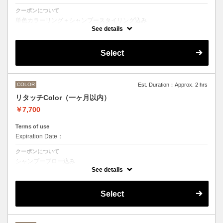
クーポンについて
単色カラーリング＋シャンプースタイリング込み
See details
●髪の長さにより別途ロング料金を頂戴いたします。
M ¥＋1100 L¥＋1650 LL¥＋2200
●ハイライト、ブリーチ、ポイントカラーなどデザインカラーをご希望
Select
の方は別のメニューをお選びください。
COLOR
Est. Duration：Approx. 2 hrs
リタッチColor（一ヶ月以内）
￥7,700
Terms of use
Expiration Date：
クーポンについて
シャンプーブロー込み
ワンカラー（おしゃれ染め、白髪染め）の一ヶ月以内のリタッチメニュ
See details
ー
Select