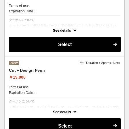
Terms of use
Expiration Date：
クーポンについて
ホットパーマ（デジタルパーマ）での施術はこちらをお選びください。
See details
●お時間、選択メニューがわからないなどのご不明な点がある場合、お
手数ですがお電話にてご確認くださいませ。
●髪の長さにより別途ロング料金を頂戴いたします。
Select
M ¥＋1100 L¥＋1650 LL¥＋2200
PERM
Est. Duration：Approx. 3 hrs
Cut＋Design Perm
￥19,800
Terms of use
Expiration Date：
クーポンについて
デザインパーマ、スパイラルパーマ、ハードパーマ、ツイストパーマな
どをご希望の方はこちらのメニューをご選択ください。
See details
●パーマはデザインによって施術時間、料金が前後する場合がございま
す。
Select
●髪の長さにより別途ロング料金を頂戴いたします。