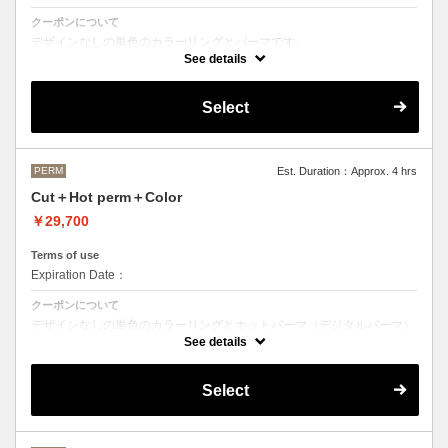
クーポンについて
デザインなしの単色のカラーリングとパーマです。
See details
●デザインパーマ、デジタルパーマ、スパイラルパーマ、ハードパー
マ、ツイストパーマなどをご希望の方は最終受付時間が変わるため、別
途メニューがございますのでそちらの選択をお願いしております。
Select
●カラーリングは髪の長さにより別途ロング料金を頂戴いたします。
M ¥＋1100 L¥＋1650 LL¥＋2200
PERM
Est. Duration：Approx. 4 hrs
Cut＋Hot perm＋Color
￥29,700
Terms of use
Expiration Date：
クーポンについて
デザインなしの単色のカラーリングとホットパーマ（デジタルパーマ）
です。
See details
ホットパーマをご希望の方はこちらのメニューをご選択ください。
●パーマはデザインによって施術時間、料金が前後する場合がございま
Select
す。
●カラーリングは髪の長さにより別途ロング料金を頂戴いたします。
M ¥＋1100 L¥＋1650 LL¥＋2200