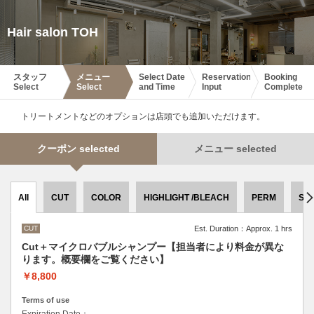
Hair salon TOH
スタッフ
メニュー
Select Date
Reservation
Booking
Select
Select
and Time
Input
Complete
トリートメントなどのオプションは店頭でも追加いただけます。
クーポン selected
メニュー selected
All
CUT
COLOR
HIGHLIGHT /BLEACH
PERM
ST
CUT
Est. Duration：Approx. 1 hrs
Cut＋マイクロバブルシャンプー【担当者により料金が異な
ります。概要欄をご覧ください】
￥8,800
Terms of use