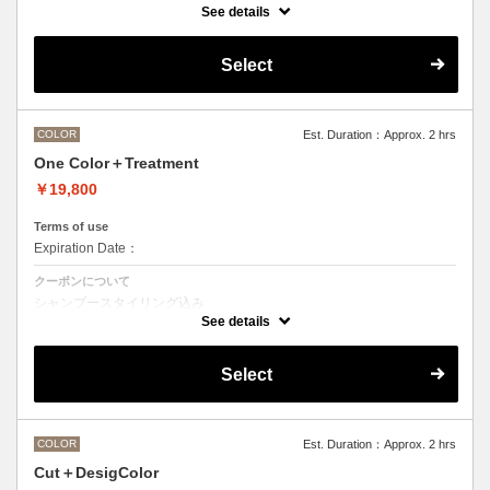
See details
●ご希望の色やカラー履歴、デザインによっては１度のブリーチでは表
現できない場合がございます。
●髪の長さにより別途ロング料金を頂戴いたします。
Select
M ¥＋550 L¥＋1100 LL¥＋2200
COLOR
Est. Duration：Approx. 2 hrs
One Color＋Treatment
￥19,800
Terms of use
Expiration Date：
クーポンについて
シャンプースタイリング込み
See details
Aujuaシステムトリートメントを使った４ステップトリートメント＋マ
イクロバブルシャンプー込み
トリートメントは髪質に合わせてご提案させていただきますので、料金
Select
が前後する場合がございます。
●ハイライト、ブリーチ、ポイントカラーなどデザインカラーをご希望
の方は別のメニューをご選択ください。
●髪の長さにより別途ロング料金を頂戴いたします。
M ¥＋1100 L¥＋1650 LL¥＋2200
COLOR
Est. Duration：Approx. 2 hrs
Cut＋DesigColor