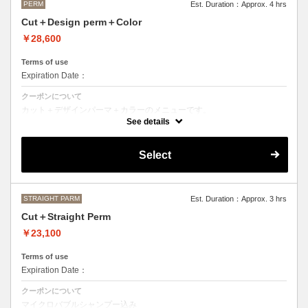
PERM
Est. Duration：Approx. 4 hrs
Cut＋Design perm＋Color
￥28,600
Terms of use
Expiration Date：
クーポンについて
カット＋デザインパーマ＋カラーのメニューです。
デザインパーマ、スパイラルパーマ、ハードパーマ、ツイストパーマな
See details
どをご希望の方はこちらのメニューをご選択ください。
●パーマはデザインによって施術時間、料金が前後する場合がございま
Select
す。
●カラーリングは髪の長さにより別途ロング料金を頂戴いたします。
M ¥＋1100 L¥＋1650 LL¥＋2200
STRAIGHT PARM
Est. Duration：Approx. 3 hrs
Cut＋Straight Perm
￥23,100
Terms of use
Expiration Date：
クーポンについて
マイクロバブルシャンプー込み