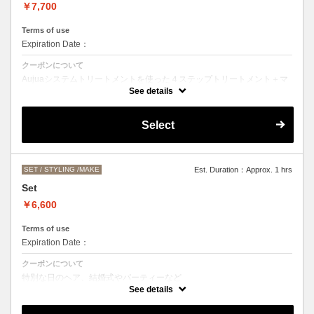
￥7,700
Terms of use
Expiration Date：
クーポンについて
Aujuaシステムトリートメントを使った４ステップトリートメント＋マ
イクロバブルシャンプー
See details
お客様の髪質に合わせたトリートメント。
カットなしの単品メニューのためシャンプーブロー代（＋3300円）を
Select
頂戴いたします。
髪の毛の長さによって、料金が変わります。
SET / STYLING /MAKE
Est. Duration：Approx. 1 hrs
Set
￥6,600
Terms of use
Expiration Date：
クーポンについて
特別な日のヘア、結婚式やパーティーなど
ヘアアレンジをご希望の方はこちらをお選びください。
See details
お仕上がりのお時間にご希望がある場合は、お電話にてご相談くださ
い。