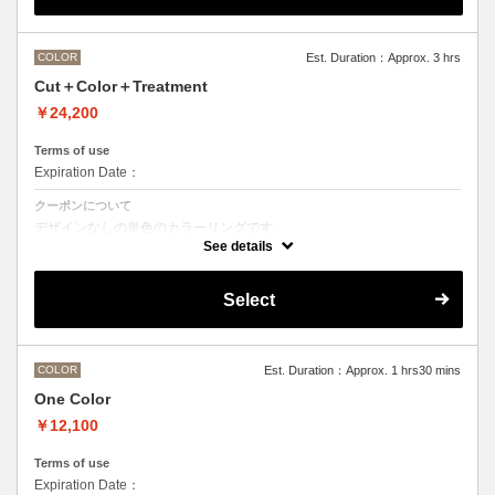
M ¥＋1100 L¥＋1650 LL¥＋2200
COLOR
Est. Duration：Approx. 3 hrs
Cut＋Color＋Treatment
￥24,200
Terms of use
Expiration Date：
クーポンについて
デザインなしの単色のカラーリングです。
●マイクロバブルシャンプー込み
See details
Aujuaシステムトリートメントを使った４ステップトリートメント
トリートメントは髪質の合わせてご提案させていただいておりますの
で、料金が前後する場合がございます。
Select
●髪の長さにより別途ロング料金を頂戴いたします。
M ¥＋1100 L¥＋1650 LL¥＋2200
●ハイライト、ブリーチ、ポイントカラーなどデザインカラーをご希望
の場合、別メニューを追加でお選びください。
COLOR
Est. Duration：Approx. 1 hrs30 mins
One Color
￥12,100
Terms of use
Expiration Date：