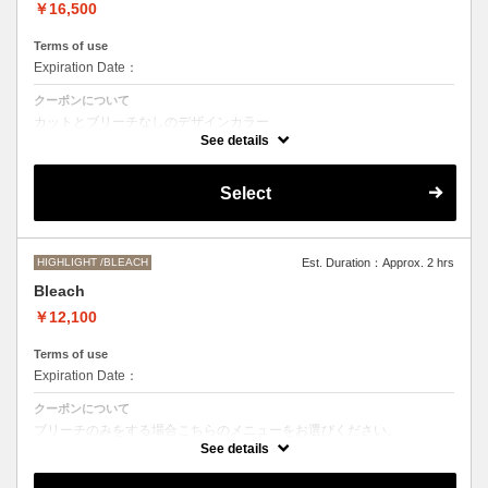
￥16,500
Terms of use
Expiration Date：
クーポンについて
カットとブリーチなしのデザインカラー
デザインによって施術時間、お値段前後する場合がございます。
See details
●髪の長さにより別途ロング料金を頂戴いたします。
M ¥＋1100 L¥＋1650 LL¥＋2200
Select
HIGHLIGHT /BLEACH
Est. Duration：Approx. 2 hrs
Bleach
￥12,100
Terms of use
Expiration Date：
クーポンについて
ブリーチのみをする場合こちらのメニューをお選びください。
別途シャンプーブロー代￥3300 頂戴いたします。
See details
●ご希望の色やデザインによっては１度のブリーチでは表現できない場
合もございますので施術時間、料金が前後する場合がございます。