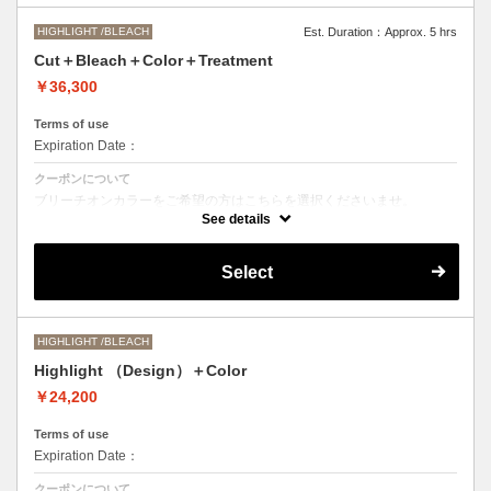
HIGHLIGHT /BLEACH
Est. Duration：Approx. 5 hrs
Cut＋Bleach＋Color＋Treatment
￥36,300
Terms of use
Expiration Date：
クーポンについて
ブリーチオンカラーをご希望の方はこちらを選択くださいませ。
See details
Aujuaシステムトリートメントを使った４ステップトリートメント＋マ
イクロバブルシャンプー込み
●トリートメントは髪質に合わせてご提案させていただいておりますの
Select
で、料金が前後する場合がございます。
●ご希望の色やカラー履歴、デザインによっては１度のブリーチでは表
現できない場合がございます。
●髪の長さにより別途ロング料金を頂戴いたします。
M ¥＋1100 L¥＋1650 LL¥＋2200
HIGHLIGHT /BLEACH
Highlight （Design）＋Color
￥24,200
Terms of use
Expiration Date：
クーポンについて