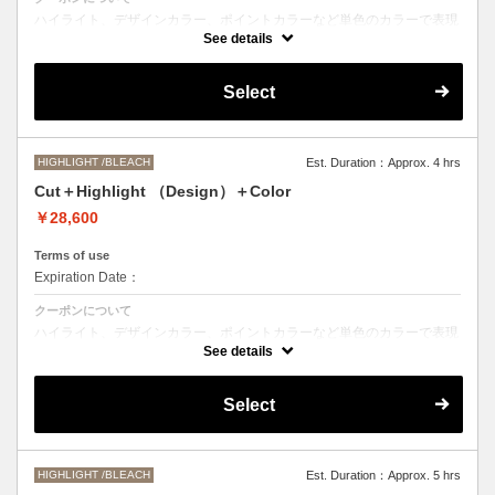
ハイライト、デザインカラー、ポイントカラーなど単色のカラーで表現
できないデザインをご希望の方はこちらのメニューをお選びください。
See details
●ご希望の色やカラー履歴、デザインによっては１度のブリーチでは表
現できない場合もございます。
Select
施術時間、料金が前後する場合がございます。
●髪の長さにより別途ロング料金を頂戴いたします。
M ¥＋550 L¥＋1100 LL¥＋2200
HIGHLIGHT /BLEACH
Est. Duration：Approx. 4 hrs
Cut＋Highlight （Design）＋Color
￥28,600
Terms of use
Expiration Date：
クーポンについて
ハイライト、デザインカラー、ポイントカラーなど単色のカラーで表現
できないデザインをご希望の方はこちらのメニューをお選びください。
See details
●ご希望の色やカラー履歴、デザインによっては１度のブリーチでは表
現できない場合もございます。
Select
施術時間、料金が前後する場合がございます。
●髪の長さにより別途ロング料金を頂戴いたします。
M ¥＋1100 L¥＋1650 LL¥＋2200
HIGHLIGHT /BLEACH
Est. Duration：Approx. 5 hrs