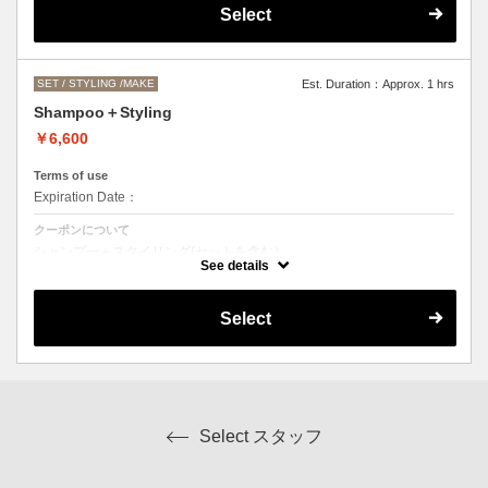
●営業時間外でのご予約もご相談ください。
Select
（早朝料金として、一時間ごとに＋2000円になります。）
SET / STYLING /MAKE
Est. Duration：Approx. 1 hrs
Shampoo＋Styling
￥6,600
Terms of use
Expiration Date：
クーポンについて
シャンプー＋スタイリング(セットを含む）
スタイリングの内容によってはお値段前後します。
See details
Select
Select スタッフ