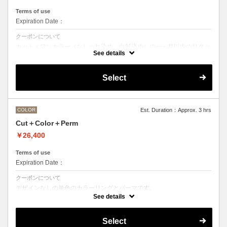
Terms of use
Expiration Date：
クーポンについて
カット＋ワンカラー（おしゃれ染め、白髪染め）の一ヶ月以内のリタッ
チメニューです
See details
Select
COLOR
Est. Duration：Approx. 3 hrs
Cut＋Color＋Perm
￥26,400
Terms of use
Expiration Date：
クーポンについて
デザインなしの単色のカラーリングとパーマです。
See details
●デザインパーマ、デジタルパーマ、スパイラルパーマ、ハードパー
マ、ツイストパーマなどをご希望の方は最終受付時間が変わるため、別
途メニューがございますのでそちらの選択をお願いしております。
Select
●カラーリングは髪の長さにより別途ロング料金を頂戴いたします。