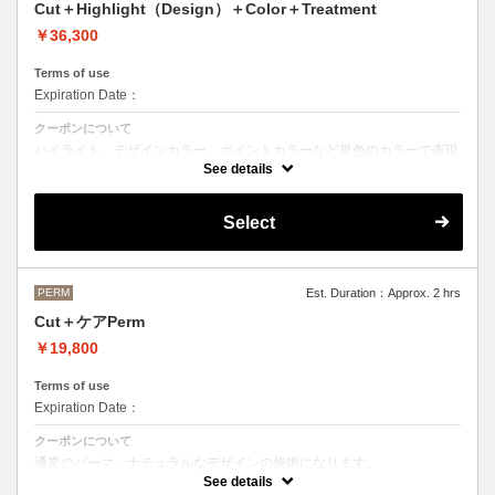
Cut＋Highlight（Design）＋Color＋Treatment
￥36,300
Terms of use
Expiration Date：
クーポンについて
ハイライト、デザインカラー、ポイントカラーなど単色のカラーで表現
できないデザインをご希望の方はこちらのメニューをお選びください。
See details
Aujuaシステムトリートメントを使った４ステップトリートメント＋マ
イクロバブルシャンプー込み
Select
●トリートメントは髪質に合わせてご提案させていただいておりますの
で、料金が前後する場合がございます。
●ご希望の色やカラー履歴、デザインによっては１度のブリーチでは表
現できない場合もございます。
施術時間、料金が前後する場合がございます。
●髪の長さにより別途ロング料金を頂戴いたします。
PERM
Est. Duration：Approx. 2 hrs
M ¥＋1100 L¥＋1650 LL¥＋2200
Cut＋ケアPerm
￥19,800
Terms of use
Expiration Date：
クーポンについて
通常のパーマ、ナチュラルなデザインの施術になります。
カット＋パーマ（税込17,600円）＋OLAPLEX（税込2,200円）
See details
前処理剤OLAPLEXを使ったカット＋パーマ