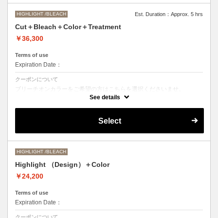
HIGHLIGHT /BLEACH
Est. Duration：Approx. 5 hrs
Cut＋Bleach＋Color＋Treatment
￥36,300
Terms of use
Expiration Date：
クーポンについて
ブリーチオンカラーをご希望の方はこちらを選択くださいませ。
See details
Aujuaシステムトリートメントを使った４ステップトリートメント＋マ
イクロバブルシャンプー込み
●トリートメントは髪質に合わせてご提案させていただいておりますの
Select
で、料金が前後する場合がございます。
●ご希望の色やカラー履歴、デザインによっては１度のブリーチでは表
現できない場合がございます。
●髪の長さにより別途ロング料金を頂戴いたします。
M ¥＋1100 L¥＋1650 LL¥＋2200
HIGHLIGHT /BLEACH
Highlight （Design）＋Color
￥24,200
Terms of use
Expiration Date：
クーポンについて