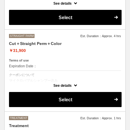
カット＋ストレートパーマ、縮毛矯正、ボリュームダウン
See details
おなやみに合わせて薬の強さや、癖のとる具合を調整させて頂きますの
で、ご来店いただいた際にご相談させて頂きます。
Select
●髪の長さにより別途ロング料金を頂戴いたします。
M ¥＋1100 L¥＋1650 LL¥＋2200
STRAIGHT PARM
Est. Duration：Approx. 4 hrs
Cut＋Straight Perm＋Color
￥31,900
Terms of use
Expiration Date：
クーポンについて
マイクロバブルシャンプー込み
カット＋ストレートパーマ、縮毛矯正、ボリュームダウン＋デザインな
See details
しの単色のカラーリング
おなやみに合わせて薬の強さや、癖のとる具合を調整させて頂きますの
Select
で、ご来店いただいた際にご相談させて頂きます。
●カラーリング、ストレートパーマは髪の長さにより別途ロング料金を
頂戴いたします。
M ¥＋1100 L¥＋1650 LL¥＋2200
TREATMENT
Est. Duration：Approx. 1 hrs
Treatment