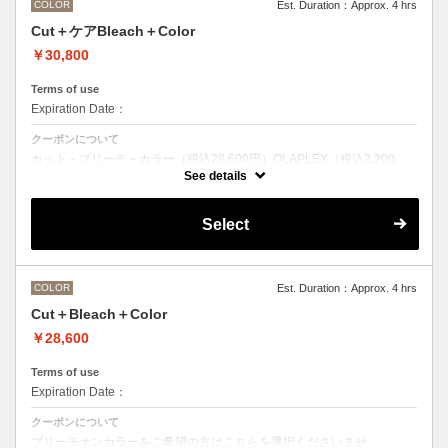
COLOR
Est. Duration：Approx. 4 hrs
Cut＋ケアBleach＋Color
￥30,800
Terms of use
Expiration Date：
クーポンについて
カット＋ブリーチ＋カラー（税込28,600円）OLAPLEX（税込2,200
円）
See details
ブリーチオンカラーをご希望の方はこちらを選択くださいませ。
前処理剤OLAPLEXを使ったカット＋ブリーチ＋カラー
OLAPLEXを使うことでダメージを軽減させ、髪にツヤ、はりを与えま
Select
す。
●ご希望の色やカラー履歴、デザインによっては１度のブリーチでは表
現できない場合がございます。
●髪の長さにより別途ロング料金を頂戴いたします。
M ¥＋1100 L¥＋1650 LL¥＋2200
COLOR
Est. Duration：Approx. 4 hrs
Cut＋Bleach＋Color
￥28,600
Terms of use
Expiration Date：
クーポンについて
ブリーチオンカラーをご希望の方はこちらを選択くださいませ。