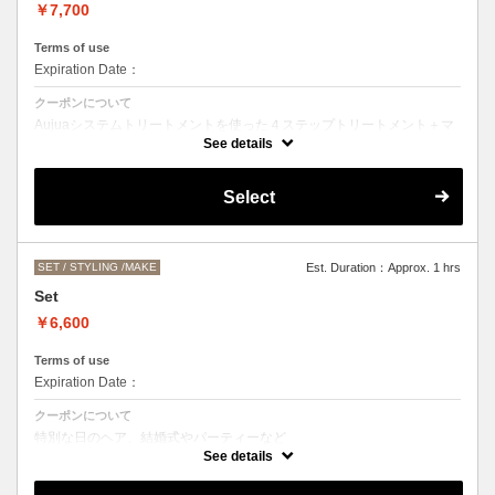
￥7,700
Terms of use
Expiration Date：
クーポンについて
Aujuaシステムトリートメントを使った４ステップトリートメント＋マ
イクロバブルシャンプー
See details
お客様の髪質に合わせたトリートメント。
カットなしの単品メニューのためシャンプーブロー代（＋3300円）を
Select
頂戴いたします。
髪の毛の長さによって、料金が変わります。
SET / STYLING /MAKE
Est. Duration：Approx. 1 hrs
Set
￥6,600
Terms of use
Expiration Date：
クーポンについて
特別な日のヘア、結婚式やパーティーなど
ヘアアレンジをご希望の方はこちらをお選びください。
See details
お仕上がりのお時間にご希望がある場合は、お電話にてご相談くださ
い。