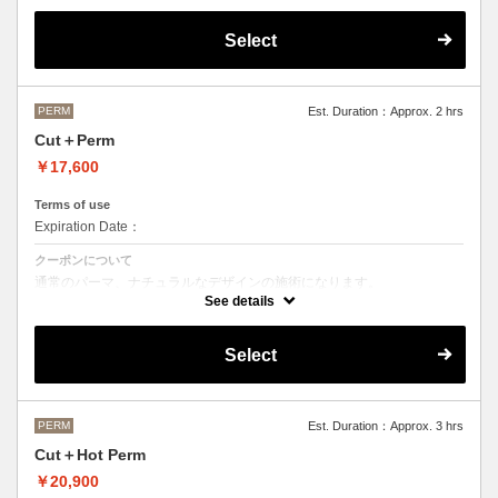
OLAPLEXを使うことでダメージを軽減させ、髪にツヤ、はりを与えま
す。
Select
●デザインパーマ、デジタルパーマ、スパイラルパーマ、ハードパーマ
などをご希望の方は、最終受付時間が変わるため別途メニューがござい
ますのでそちらの選択をお願いしております。
●ご不明な点がある場合お手数ですが、お電話にてご確認くださいま
せ。
PERM
Est. Duration：Approx. 2 hrs
●髪の長さにより別途ロング料金を頂戴いたします。
Cut＋Perm
M ¥＋1100 L¥＋1650 LL¥＋2200
￥17,600
Terms of use
Expiration Date：
クーポンについて
通常のパーマ、ナチュラルなデザインの施術になります。
See details
●デザインパーマ、デジタルパーマ、スパイラルパーマ、ハードパーマ
などをご希望の方は、最終受付時間が変わるため別途メニューがござい
ますのでそちらの選択をお願いしております。
Select
●ご不明な点がある場合お手数ですが、お電話にてご確認くださいま
せ。
●髪の長さにより別途ロング料金を頂戴いたします。
M ¥＋1100 L¥＋1650 LL¥＋2200
PERM
Est. Duration：Approx. 3 hrs
Cut＋Hot Perm
￥20,900