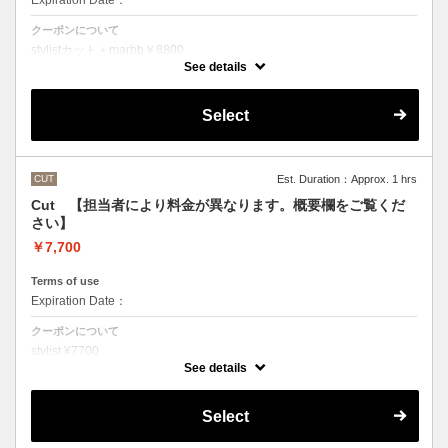
Expiration Date：
クーポンについて
stylistカット＋marbb￥8800
クバ指名カット＋marbb￥9350
See details
石原指名カット＋marbb￥9900
魔法のバブルmarbbを使ったカット＆シャンプーです。
Select
シャンプースタイリング代が含まれております。
CUT
Est. Duration：Approx. 1 hrs
Cut 【担当者により料金が異なります。概要欄をご覧くだ
さい】
￥7,700
Terms of use
Expiration Date：
クーポンについて
stylist ¥7700
クバ指名カット￥8250
See details
石原指名カット￥8800
シャンプースタイリング代が含まれております。
（マイクロバブルシャンプーをご希望の方はオプションでお選びいただ
Select
くかご来店の際にスタッフにお伝えください）