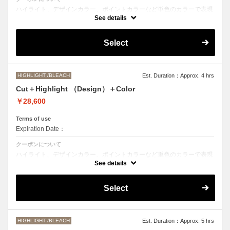
ハイライト、デザインカラー、ポイントカラーなど単色のカラーで表現
できないデザインをご希望の方はこちらのメニューをお選びください。
See details
●ご希望の色やカラー履歴、デザインによっては１度のブリーチでは表
現できない場合もございます。
Select
施術時間、料金が前後する場合がございます。
●髪の長さにより別途ロング料金を頂戴いたします。
M ¥＋550 L¥＋1100 LL¥＋2200
HIGHLIGHT /BLEACH
Est. Duration：Approx. 4 hrs
Cut＋Highlight （Design）＋Color
￥28,600
Terms of use
Expiration Date：
クーポンについて
ハイライト、デザインカラー、ポイントカラーなど単色のカラーで表現
できないデザインをご希望の方はこちらのメニューをお選びください。
See details
●ご希望の色やカラー履歴、デザインによっては１度のブリーチでは表
現できない場合もございます。
Select
施術時間、料金が前後する場合がございます。
●髪の長さにより別途ロング料金を頂戴いたします。
M ¥＋1100 L¥＋1650 LL¥＋2200
HIGHLIGHT /BLEACH
Est. Duration：Approx. 5 hrs