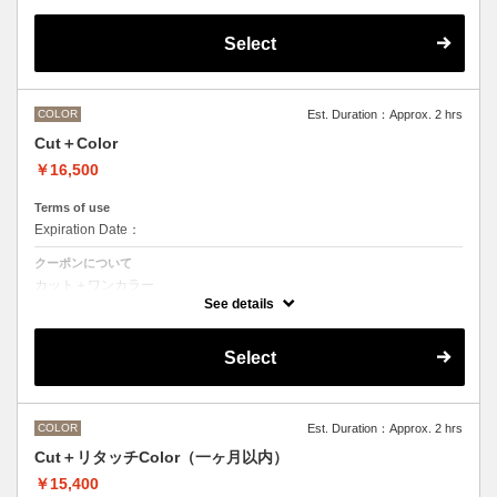
デザインなしの単色のカラーリングです。
OLAPLEXを使うことでダメージを軽減させ、髪にツヤ、はりを与えま
す。
Select
●髪の長さにより別途ロング料金を頂戴いたします。
M ¥＋1100 L¥＋1650 LL¥＋2200
●ポイントカラーなどのデザインカラーをご希望の場合、最終受付時間
が異なりますので、別メニューをお選びください。
COLOR
Est. Duration：Approx. 2 hrs
Cut＋Color
￥16,500
Terms of use
Expiration Date：
クーポンについて
カット＋ワンカラー
デザインなしの単色のカラーリングです。
See details
●髪の長さにより別途ロング料金を頂戴いたします。
M ¥＋1100 L¥＋1650 LL¥＋2200
●ヘアマニキュアの場合は￥＋2200
Select
●ポイントカラーなどのデザインカラーをご希望の場合、最終受付時間
が異なりますので、別メニューをお選びください。
COLOR
Est. Duration：Approx. 2 hrs
Cut＋リタッチColor（一ヶ月以内）
￥15,400