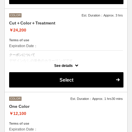
M ¥＋1100 L¥＋1650 LL¥＋2200
COLOR
Est. Duration：Approx. 3 hrs
Cut＋Color＋Treatment
￥24,200
Terms of use
Expiration Date：
クーポンについて
デザインなしの単色のカラーリングです。
●マイクロバブルシャンプー込み
See details
Aujuaシステムトリートメントを使った４ステップトリートメント
トリートメントは髪質の合わせてご提案させていただいておりますの
で、料金が前後する場合がございます。
Select
●髪の長さにより別途ロング料金を頂戴いたします。
M ¥＋1100 L¥＋1650 LL¥＋2200
●ハイライト、ブリーチ、ポイントカラーなどデザインカラーをご希望
の場合、別メニューを追加でお選びください。
COLOR
Est. Duration：Approx. 1 hrs30 mins
One Color
￥12,100
Terms of use
Expiration Date：