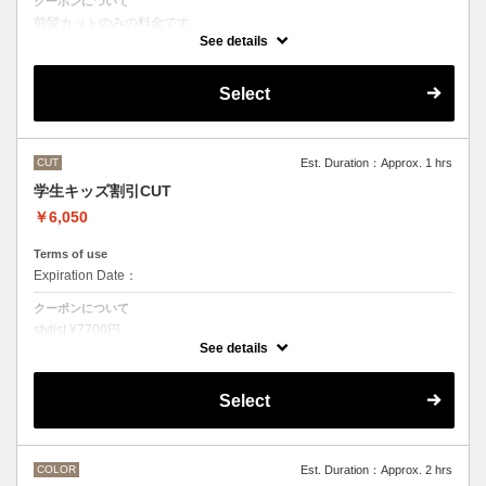
クーポンについて
前髪カットのみの料金です。
●その他のメニューとご一緒に選択された場合
See details
シャンプー・スタイリング代として別途3300円かかります。
Select
CUT
Est. Duration：Approx. 1 hrs
学生キッズ割引CUT
￥6,050
Terms of use
Expiration Date：
クーポンについて
stylist ¥7700円
クバ指名カット¥8250
See details
石原指名カット¥8800 から
Under 22歳 ¥ -1650
Select
Under 18歳 ¥ -2750
COLOR
Est. Duration：Approx. 2 hrs