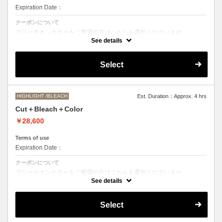
Expiration Date：
クーポンについて
ブリーチオンカラーをご希望の方はこちらを選択くださいませ。
See details
Aujuaシステムトリートメントを使った４ステップトリートメント＋マ
イクロバブルシャンプー込み
●トリートメントは髪質に合わせてご提案させていただいておりますの
Select
で、料金が前後する場合がございます。
●ご希望の色やカラー履歴、デザインによっては１度のブリーチでは表
現できない場合がございます。
●髪の長さにより別途ロング料金を頂戴いたします。
M ¥＋1100 L¥＋1650 LL¥＋2200
HIGHLIGHT /BLEACH
Est. Duration：Approx. 4 hrs
Cut＋Bleach＋Color
￥28,600
Terms of use
Expiration Date：
クーポンについて
ブリーチオンカラーをご希望の方はこちらを選択くださいませ。
See details
●トリートメントは髪質に合わせてご提案させていただいておりますの
で、料金が前後する場合がございます。
●ご希望の色やカラー履歴、デザインによっては１度のブリーチでは表
Select
現できない場合がございます。
●髪の長さにより別途ロング料金を頂戴いたします。
M ¥＋1100 L¥＋1650 LL¥＋2200