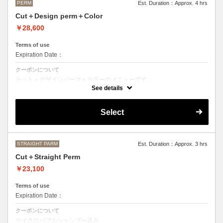
PERM
Est. Duration：Approx. 4 hrs
Cut＋Design perm＋Color
￥28,600
Terms of use
Expiration Date：
クーポンについて
カット＋デザインパーマ＋カラーのメニューです。
デザインパーマ、スパイラルパーマ、ハードパーマ、ツイストパーマな
See details
どをご希望の方はこちらのメニューをご選択ください。
●パーマはデザインによって施術時間、料金が前後する場合がございま
Select
す。
●カラーリングは髪の長さにより別途ロング料金を頂戴いたします。
M ¥＋1100 L¥＋1650 LL¥＋2200
STRAIGHT PARM
Est. Duration：Approx. 3 hrs
Cut＋Straight Perm
￥23,100
Terms of use
Expiration Date：
クーポンについて
マイクロバブルシャンプー込み