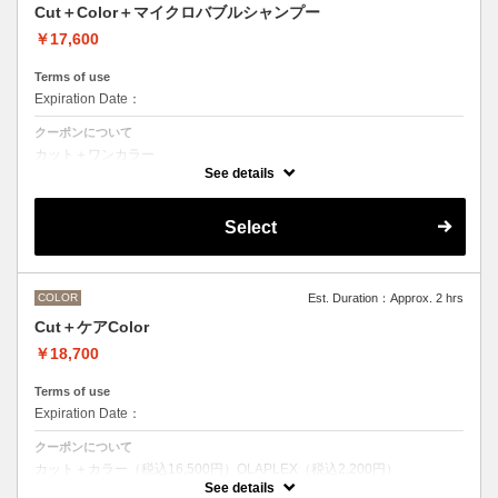
Cut＋Color＋マイクロバブルシャンプー
￥17,600
Terms of use
Expiration Date：
クーポンについて
カット＋ワンカラー
魔法のバブルmarbbを使ったmarbbシャンプー
See details
デザインなしの単色のカラーリングです。
●髪の長さにより別途ロング料金を頂戴いたします。
M ¥＋1100 L¥＋1650 LL¥＋2200
Select
●ポイントカラーなどのデザインカラーをご希望の場合、最終受付時間
が異なりますので、別メニューをお選びください。
COLOR
Est. Duration：Approx. 2 hrs
Cut＋ケアColor
￥18,700
Terms of use
Expiration Date：
クーポンについて
カット＋カラー（税込16,500円）OLAPLEX（税込2,200円）
前処理剤OLAPLEXを使ったカット＋ワンカラー
See details