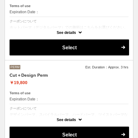
Terms of use
Expiration Date：
クーポンについて
ホットパーマ（デジタルパーマ）での施術はこちらをお選びください。
See details
●お時間、選択メニューがわからないなどのご不明な点がある場合、お
手数ですがお電話にてご確認くださいませ。
●髪の長さにより別途ロング料金を頂戴いたします。
Select
M ¥＋1100 L¥＋1650 LL¥＋2200
PERM
Est. Duration：Approx. 3 hrs
Cut＋Design Perm
￥19,800
Terms of use
Expiration Date：
クーポンについて
デザインパーマ、スパイラルパーマ、ハードパーマ、ツイストパーマな
どをご希望の方はこちらのメニューをご選択ください。
See details
●パーマはデザインによって施術時間、料金が前後する場合がございま
す。
Select
●髪の長さにより別途ロング料金を頂戴いたします。