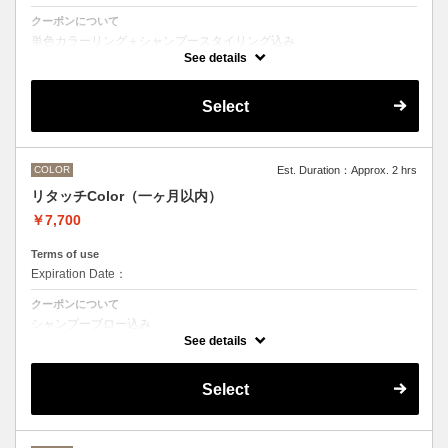
クーポンについて
単色カラーリング＋シャンプースタイリング込み
See details
●髪の長さにより別途ロング料金を頂戴いたします。
M ¥＋1100 L¥＋1650 LL¥＋2200
●ハイライト、ブリーチ、ポイントカラーなどデザインカラーをご希望
Select
の方は別のメニューをお選びください。
COLOR
Est. Duration：Approx. 2 hrs
リタッチColor（一ヶ月以内）
￥7,700
Terms of use
Expiration Date：
クーポンについて
シャンプーブロー込み
ワンカラー（おしゃれ染め、白髪染め）の一ヶ月以内のリタッチメニュ
See details
ー
Select