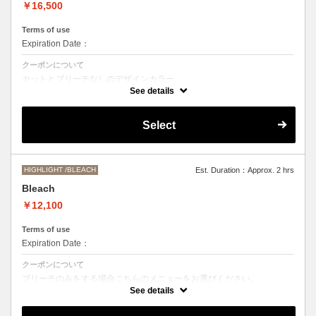
￥16,500
Terms of use
Expiration Date：
クーポンについて
カットとブリーチなしのデザインカラー
デザインによって施術時間、お値段前後する場合がございます。
See details
●髪の長さにより別途ロング料金を頂戴いたします。
M ¥＋1100 L¥＋1650 LL¥＋2200
Select
HIGHLIGHT /BLEACH
Est. Duration：Approx. 2 hrs
Bleach
￥12,100
Terms of use
Expiration Date：
クーポンについて
ブリーチのみをする場合こちらのメニューをお選びください。
別途シャンプーブロー代￥3300 頂戴いたします。
See details
●ご希望の色やデザインによっては１度のブリーチでは表現できない場
合もございますので施術時間、料金が前後する場合がございます。