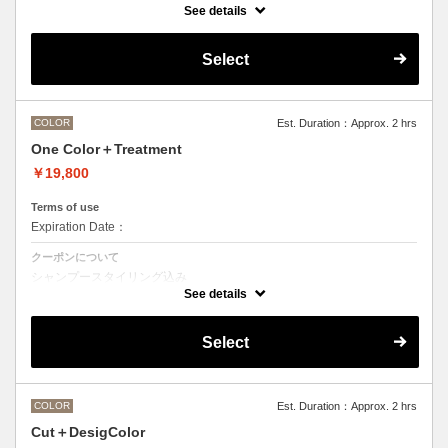
See details
●ご希望の色やカラー履歴、デザインによっては１度のブリーチでは表
現できない場合がございます。
●髪の長さにより別途ロング料金を頂戴いたします。
Select
M ¥＋550 L¥＋1100 LL¥＋2200
COLOR
Est. Duration：Approx. 2 hrs
One Color＋Treatment
￥19,800
Terms of use
Expiration Date：
クーポンについて
シャンプースタイリング込み
See details
Aujuaシステムトリートメントを使った４ステップトリートメント＋マ
イクロバブルシャンプー込み
トリートメントは髪質に合わせてご提案させていただきますので、料金
Select
が前後する場合がございます。
●ハイライト、ブリーチ、ポイントカラーなどデザインカラーをご希望
の方は別のメニューをご選択ください。
●髪の長さにより別途ロング料金を頂戴いたします。
M ¥＋1100 L¥＋1650 LL¥＋2200
COLOR
Est. Duration：Approx. 2 hrs
Cut＋DesigColor