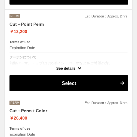
M ¥＋1100 L¥＋1650 LL¥＋2200
PERM
Est. Duration：Approx. 2 hrs
Cut＋Point Perm
￥13,200
Terms of use
Expiration Date：
クーポンについて
前髪パーマ、トップだけのポイントパーマなどをご希望の方。
See details
シャンプースタイリング代が含まれております。
パーマのデザイン、髪の毛の長さにより施術時間、金額が前後すること
もございます。
Select
当日担当者にご確認ください。
PERM
Est. Duration：Approx. 3 hrs
Cut＋Perm＋Color
￥26,400
Terms of use
Expiration Date：