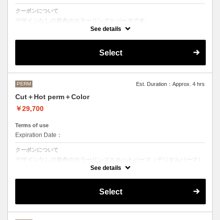
クーポンについて
デザインなしの単色のカラーリングとパーマです。
See details
●デザインパーマ、デジタルパーマ、スパイラルパーマ、ハードパー
マ、ツイストパーマなどをご希望の方は最終受付時間が変わるため、別
途メニューがございますのでそちらの選択をお願いしております。
Select
●カラーリングは髪の長さにより別途ロング料金を頂戴いたします。
M ¥＋1100 L¥＋1650 LL¥＋2200
PERM
Est. Duration：Approx. 4 hrs
Cut＋Hot perm＋Color
￥29,700
Terms of use
Expiration Date：
クーポンについて
デザインなしの単色のカラーリングとホットパーマ（デジタルパーマ）
です。
See details
ホットパーマをご希望の方はこちらのメニューをご選択ください。
●パーマはデザインによって施術時間、料金が前後する場合がございま
Select
す。
●カラーリングは髪の長さにより別途ロング料金を頂戴いたします。
M ¥＋1100 L¥＋1650 LL¥＋2200