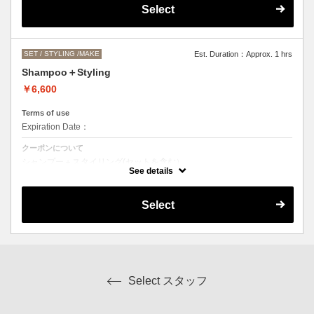
●営業時間外でのご予約もご相談ください。
Select
（早朝料金として、一時間ごとに＋2000円になります。）
SET / STYLING /MAKE
Est. Duration：Approx. 1 hrs
Shampoo＋Styling
￥6,600
Terms of use
Expiration Date：
クーポンについて
シャンプー＋スタイリング(セットを含む）
スタイリングの内容によってはお値段前後します。
See details
Select
Select スタッフ