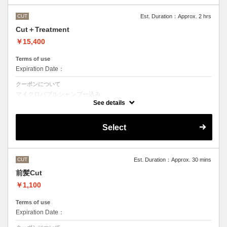
CUT
Est. Duration：Approx. 2 hrs
Cut＋Treatment
￥15,400
Terms of use
Expiration Date：
クーポンについて
マイクロバブルシャンプー込み
Aujuaシステムトリートメントを使った４ステップトリートメント
See details
トリートメントは髪質に合わせてご提案させていただいておりますの
で、料金が前後する場合がございます。
●髪の長さにより別途ロング料金を頂戴いたします。
Select
CUT
Est. Duration：Approx. 30 mins
前髪Cut
￥1,100
Terms of use
Expiration Date：