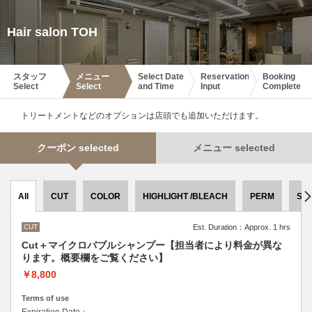
Hair salon TOH
スタッフ
メニュー
Select Date
Reservation
Booking
Select
Select
and Time
Input
Complete
トリートメントなどのオプションは店頭でも追加いただけます。
クーポン selected
メニュー selected
All
CUT
COLOR
HIGHLIGHT /BLEACH
PERM
ST
CUT
Est. Duration：Approx. 1 hrs
Cut＋マイクロバブルシャンプー【担当者により料金が異な
ります。概要欄をご覧ください】
￥8,800
Terms of use