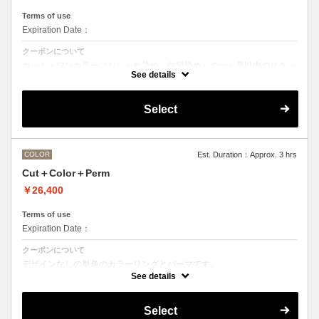
Terms of use
Expiration Date：
クーポンについて
カット＋ワンカラー（おしゃれ染め、白髪染め）の一ヶ月以内のリタッ
チメニューです
See details
Select
COLOR
Est. Duration：Approx. 3 hrs
Cut＋Color＋Perm
￥26,400
Terms of use
Expiration Date：
クーポンについて
デザインなしの単色のカラーリングとパーマです。
See details
●デザインパーマ、デジタルパーマ、スパイラルパーマ、ハードパー
マ、ツイストパーマなどをご希望の方は最終受付時間が変わるため、別
途メニューがございますのでそちらの選択をお願いしております。
Select
●カラーリングは髪の長さにより別途ロング料金を頂戴いたします。