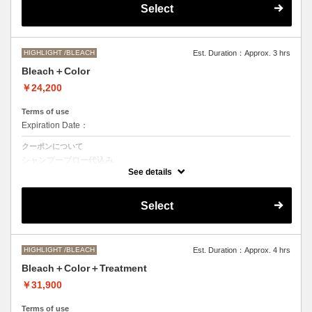
Select
●髪の長さにより別途ロング料金を頂戴いたします。
M ¥＋1100 L¥＋1650 LL¥＋2200
HIGHLIGHT /BLEACH
Est. Duration：Approx. 3 hrs
Bleach＋Color
￥24,200
Terms of use
Expiration Date：
クーポンについて
シャンプーブロー代込み
ブリーチオンカラーをご希望の方はこちらを選択くださいませ。
See details
●ご希望の色やカラー履歴、デザインによっては一度のブリーチでは表
現できない場合もございますので、施術時間、料金が前後する場合がご
Select
ざいます。
●髪の長さにより別途ロング料金を頂戴します。
M ¥＋1100 L¥＋1650 LL¥＋2200
HIGHLIGHT /BLEACH
Est. Duration：Approx. 4 hrs
Bleach＋Color＋Treatment
￥31,900
Terms of use