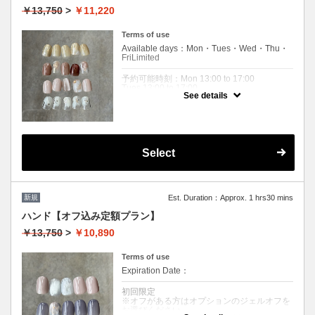
￥13,750
>
￥11,220
Terms of use
Available days：Mon・Tues・Wed・Thu・
FriLimited
予約可能時刻：Mon 13:00 to 17:00
Tues 13:00 to 17:00
See details
Wed 13:00 to 17:00
Thu 13:00 to 17:00
Fri 13:00 to 17:00
Expiration Date：2026/08/31
Select
平日昼間のみ☆13時-17時
クーポンについて
★平日13時から15時までに来店のお客様限定
新規
Est. Duration：Approx. 1 hrs30 mins
★ ※17時までに退店のお客様限定。
4デザインからお選びいただけます☆
ハンド【オフ込み定額プラン】
カラー、デザインの配置変更も可能！
￥13,750
>
￥10,890
初めての方ぜひお試しください！
※オフがある方は必ずオフを選択してくださ
Terms of use
い。
Expiration Date：
※他割引併用不可
初回限定
※オフがある方はオプションのジェルオフを
お選びください