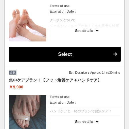
次回ご予約が一番お得！(10%OFF)
Terms of use
Expiration Date：
クーポンについて
ジェルやマニキュアが無くてもお足元を綺麗
に保ちたい方へオススメ！
See details
お爪整え→甘皮ケア→バッフィング→角質除
去→スクラブ→マッサージ
マニキュアトップコート仕上げも可能（オプ
ション¥1,100で磨き上げ可能）
※他割引併用不可
Select
全員
Est. Duration：Approx. 1 hrs30 mins
集中ケアプラン！【フット角質ケア＋ハンドケア】
￥9,900
Terms of use
Expiration Date：
ハンドケアと一緒のプランで贅沢ケア！
クーポンについて
See details
角質ケアで足裏をツルツルに！今ならハンド