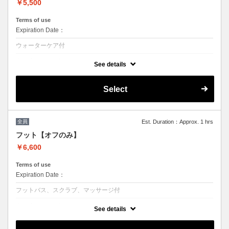
￥5,500
Terms of use
Expiration Date：
ウォーターケア付
クーポンについて
See details
ジェルをお休みされる方のメニューオフのみプラン (他店オフ＋550)
【ハードジェルの場合＋1100円】
Select
工程：オフ→ファイリング→甘皮ケア（ウォーターケア）→仕上げ
マニキュアトップコート仕上げも可能（オプション¥1,100で磨き上げ可
能）
※他割引併用不可
全員
Est. Duration：Approx. 1 hrs
フット【オフのみ】
￥6,600
Terms of use
Expiration Date：
フットバス、スクラブ、マッサージ付
クーポンについて
See details
当店オフのみプラン (他店オフ＋550)
【ハードジェルの場合＋1100円】