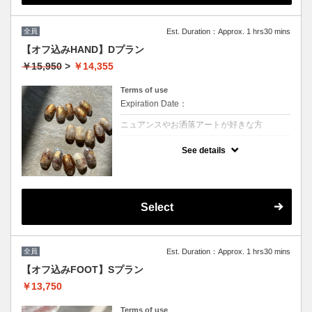
☆こちらから予約された2回以降のお客様は
5%OFFの価格で施術可能☆
※他割引併用不可
全員
Est. Duration：Approx. 1 hrs30 mins
【オフ込みHAND】Dプラン
￥15,950
>
￥14,355
Terms of use
Expiration Date：
ニュアンスやお洒落アートが好きな方
クーポンについて
See details
どんなデザインも対応可能！アート１０本
流行りのニュアンスネイルやオシャレなデザ
インが好きな方にオススメ★
１回10%OFF
２回以降→¥15153(5%OFF)
Select
次回ご予約が一番お得！(10%OFF)
☆こちらから予約された2回以降のお客様は
5%OFFの価格で施術可能☆
※他割引併用不可
全員
Est. Duration：Approx. 1 hrs30 mins
【オフ込みFOOT】Sプラン
￥13,750
Terms of use