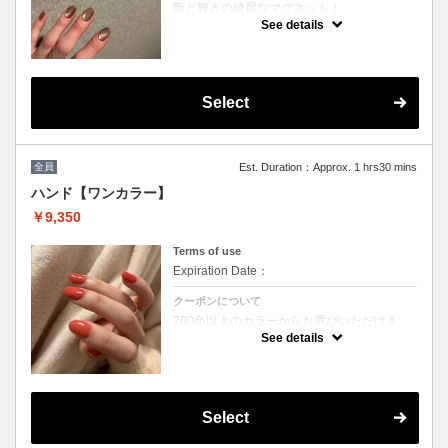
艶と輝きの綺麗なマグネット！
カラーミックス不可
See details
ご新規様、二回目以降のお客様全ての方にオ
フ代別途頂戴いたします。（2200円～）オフ
がある方は専用オフを選択ください。
※他割引併用不可
※所要時間オフありオフなし１時間半
Select
全員
Est. Duration：Approx. 1 hrs30 mins
ハンド【ワンカラー】
￥9,350
Terms of use
Expiration Date：
クーポンについて
200色以上のカラーからお選びいただけま
す。
See details
※カラーミックス不可
※他割引併用不可
※所要時間オフありオフなし１時間半
Select