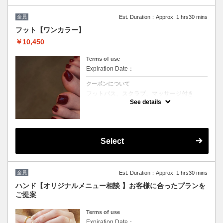
全員
Est. Duration：Approx. 1 hrs30 mins
フット【ワンカラー】
￥10,450
Terms of use
Expiration Date：
クーポンについて
フットバス、スクラブ、マッサージ付き
200色の中からお好きなカラーをお選びいた
See details
だけます♪
※カラーミックス不可
※他割引併用不可
Select
全員
Est. Duration：Approx. 1 hrs30 mins
ハンド【オリジナルメニュー相談 】お客様に合ったプランを
ご提案
Terms of use
Expiration Date：