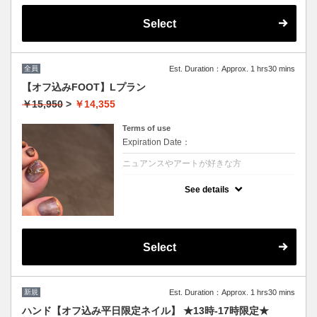
OK
１回10%OFF
Select
２回以降→¥14108(5%OFF)
次回ご予約が一番お得！(10%OFF)
☆こちらから予約された2回以降のお客様は
5%OFFの価格で施術可能☆
全員
Est. Duration：Approx. 1 hrs30 mins
※他割引併用不可
【オフ込みFOOT】Lプラン
￥15,950
>
￥14,355
Terms of use
Expiration Date：
ニュアンスやアートが好きな方
クーポンについて
See details
どんなデザインも対応可能！ アートまたは
ストーン１０本 流行りのニュアンスアート
や華やかなアートデザインを楽しみたい方に
オススメプランです♪
１回10%OFF
Select
２回以降→¥15153(5%OFF)
次回ご予約が一番お得！(10%OFF)
☆こちらから予約された2回以降のお客様は
5%OFFの価格で施術可能☆
新規
Est. Duration：Approx. 1 hrs30 mins
※他割引併用不可
ハンド【オフ込み平日限定ネイル】 ★13時-17時限定★