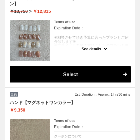
ン】
￥13,750
>
￥12,815
Terms of use
Expiration Date：
✳︎相談させて頂き予算に合ったプランもご紹
介致します✳︎
✳︎ブライダル希望の方はこちらのプランを選
See details
択してください✳︎(カウンセリング時間込)
クーポンについて
選べる４デザイン!(ウォーターケア付)
⭐︎もっと拘りたい方にはオリジナルプランも
ご提案させて戴きます◎［持込可能］
Select
メニュー変更当日可能◎
ドレスのお写真を見ながらデザインや料金も
相談しながら決められます。
全員
Est. Duration：Approx. 1 hrs30 mins
※他割引併用不可
ハンド【マグネットワンカラー】
￥9,350
Terms of use
Expiration Date：
クーポンについて