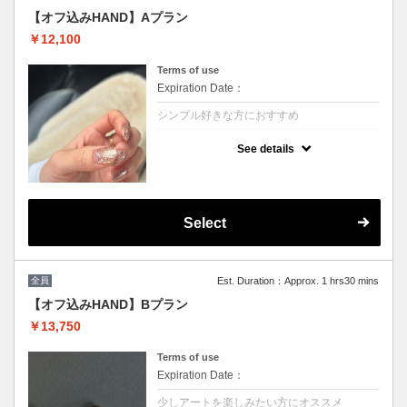
※他割引併用不可
【オフ込みHAND】Aプラン
￥12,100
Terms of use
Expiration Date：
シンプル好きな方におすすめ
クーポンについて
See details
【シンプル好きだけどデザインはオリジナル
にしたい方オススメです】
◽︎１カラーまたはカラーグラデーション（お
色味のミックスも可能です）
◽︎アートまたはストーン2本
Select
※他割引併用不可
全員
Est. Duration：Approx. 1 hrs30 mins
【オフ込みHAND】Bプラン
￥13,750
Terms of use
Expiration Date：
少しアートを楽しみたい方にオススメ