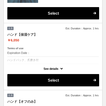
ケアと一緒のプランで贅沢ケア！
マニキュアトップコート仕上げも可能（オプ
ション¥1,100で磨き上げ可能）
ハンドフット同時施術希望の方は備考欄に
Select
【同時施術希望】と記入をお願い致します。
同時施術が空いていない場合のみご連絡させ
て頂きます。
※他割引併用不可
全員
Est. Duration：Approx. 1 hrs
ハンド【保湿ケア】
￥6,050
Terms of use
Expiration Date：
ハンドパック、爪磨き付
クーポンについて
See details
お爪を休ませたい方、ジェルは出来ないけど綺麗にしていたい方にオス
スメプラン
Select
長さ整え→ウォーターケア→パックを付け浸透→マッサージ
〔仕上げはシャイナーで爪磨きをいたします。シャイナーはお持ち帰
りいただけます。マニキュアトップコート仕上げも可能（オプション
¥1,100で磨き上げ可能）〕
全員
Est. Duration：Approx. 1 hrs
※他割引併用不可
ハンド【オフのみ】