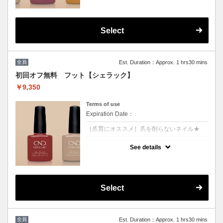
【ジェルネイルを休まれたい方にオススメ】
自爪を削らないネイルです。
カラーは全25色から選択可能♪持ちは2週間
マニキュアとジェルの良いとこどりと話題の
シェラックネイル。
Select
見た目はジェルの様な艶、つけ心地はマニキ
ュアの様に薄く軽いです。
※当店シェラックオフは毎回無料
※他割引併用不可
全員
Est. Duration：Approx. 1 hrs30 mins
初回オフ無料 フット【シェラック】
￥9,350
Terms of use
Expiration Date：
［爪育にオススメ］爪を削らないネイル★
クーポンについて
See details
ジェルネイルの休憩やマニキュア派の方にオ
ススメ！
自爪を削らないネイルです。カラーは全25色
から選択可能♪持ちは2週間★
マニキュアとジェルの良いとこどりと話題の
シェラックネイル。見た目はジェルの様な
Select
艶、つけ心地はマニキュアの様に薄く軽いで
す。
フットの付け替え目安は４週間◎★
※当店シェラックオフは毎回無料
全員
Est. Duration：Approx. 1 hrs30 mins