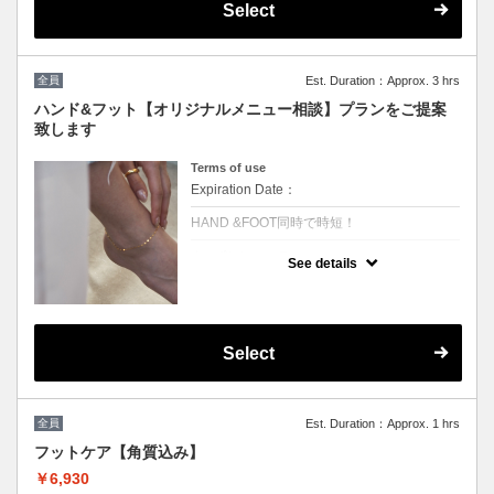
ご提案いたします
Select
［持込可能］
☆こちらから予約されたお客様は5%OFFの
価格で施術可能☆
全員
Est. Duration：Approx. 3 hrs
次回ご予約が一番お得！(10%OFF)
ハンド&フット【オリジナルメニュー相談】プランをご提案
致します
Terms of use
Expiration Date：
HAND &FOOT同時で時短！
クーポンについて
See details
クーポン選びに迷ったらコレ！
デザインはお好きなものからお選びいただけ
ます。
￥13000からデザインにより値段変更★
たくさんのプランの中からお客様に合ったも
のをご提案致します
Select
〔持込可能〕
※同時施術ご希望の際、備考欄に
【同時施術希望】と記載をお願いします。
空いていない場合はこちらからご連絡させて
全員
Est. Duration：Approx. 1 hrs
頂きます
フットケア【角質込み】
￥6,930
☆こちらから予約されたお客様は5%OFFの
価格で施術可能☆