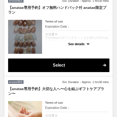
anatae限定
Est. Duration：Approx. 1 hrs30 mins
※キャンセルの場合、anataeのキャンセルポ
【anatae専用予約】オフ無料ハンドパック付 anatae限定プ
リシーに基づきます
ラン
詳しくはanatae公式HP、la vela tokyo専用ペ
ージにて詳細情報をご覧ください
Terms of use
Expiration Date：
※注意※
①anataeのギフトチケットをお持ちの方のみ
ご利用いただけるメニューです
See details
②先のページ備考欄にて、ご体験チケットの
【有効なサービスコード】を必ずご入力をく
ださい
クーポンについて
5種のデザインからお選びいただけます！
Select
※カラー変更配置変更可能
※ 当日デザイン変更やオプション追加された
場合は追加料金がかかります
※キャンセルの場合、anataeのキャンセルポ
anatae限定
Est. Duration：Approx. 1 hrs30 mins
リシーに基づきます
詳しくはanatae公式HP、la vela tokyo専用ペ
【anatae専用予約】大切な人へ〜心を結ぶギフトケアプラ
ージにて詳細情報をご覧ください
ン〜
Terms of use
Expiration Date：
※注意※